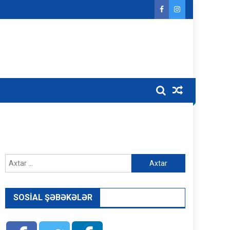
Axtarış:
SOSIAL ŞƏBƏKƏLƏR