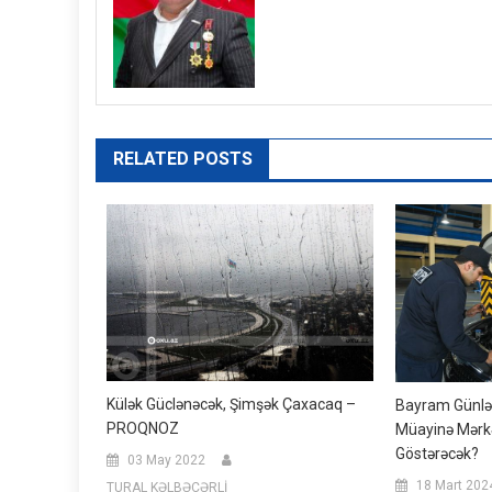
RELATED POSTS
Külək Güclənəcək, Şimşək Çaxacaq –
Bayram Günlər
PROQNOZ
Müayinə Mərkə
Göstərəcək?
03 May 2022
18 Mart 202
TURAL KƏLBƏCƏRLİ