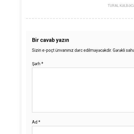
TURAL KƏLBƏC
Bir cavab yazın
Sizin e-poçt ünvanınız dərc edilməyəcəkdir.
Gərəkli sah
Şərh
*
Ad
*