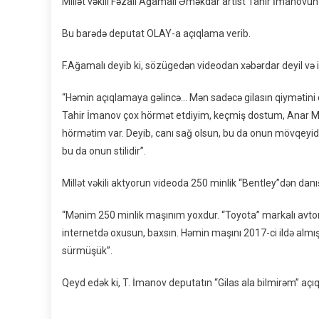
Millət vəkili Fəzail Ağamalı Əməkdar artist Tahir İmanovun
Bu barədə deputat OLAY-a açıqlama verib.
F.Ağamalı deyib ki, sözügedən videodan xəbərdar deyil və 
“Həmin açıqlamaya gəlincə… Mən sadəcə gilasın qiymətini d
Tahir İmanov çox hörmət etdiyim, keçmiş dostum, Anar Məm
hörmətim var. Deyib, canı sağ olsun, bu da onun mövqeyidir
bu da onun stilidir”.
Millət vəkili aktyorun videoda 250 minlik “Bentley”dən da
“Mənim 250 minlik maşınım yoxdur. “Toyota” markalı avto
internetdə oxusun, baxsın. Həmin maşını 2017-ci ildə alm
sürmüşük”.
Qeyd edək ki, T. İmanov deputatın “Gilas ala bilmirəm” açı