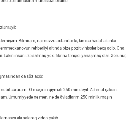
 onu ələ salmasına münasibət bildirib.
İmanova
Cavab:
“Mənim
250
izləməyib:
Minlik
Maşınım
emişəm. Bilmirəm, nə mövzu axtarırlar ki, kimisə hədəf alsınlar.
Yoxdur”
mədxanovun rəhbərliyi altında bizə pozitiv hisslər bəxş edib. Ona
–
. Lakin insanı ələ salmaq yox, fikrinə tənqidi yanaşmaq olar. Görünür,
VİDEO
nışmasından da söz açıb:
mobil sürürəm. O maşının qiyməti 250 min deyil. Zəhmət çəksin,
ışam. Ümumiyyətlə nə mən, nə də övladlarım 250 minlik maşın
qlamasını ələ salaraq video çəkib.