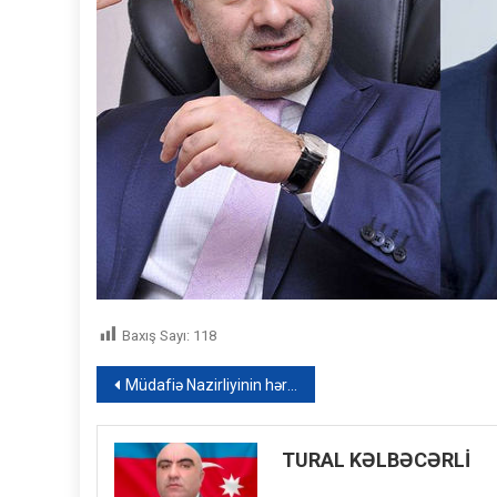
Baxış Sayı:
118
Yazı
Müdafiə Nazirliyinin hərbi qulluqçuları orden və medallarla təltif edildilər – SƏRƏNCAM
naviqasiyası
TURAL KƏLBƏCƏRLİ