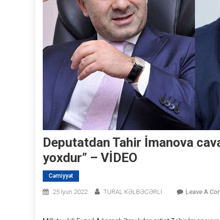
Deputatdan Tahir İmanova cav
yoxdur” – VİDEO
Cəmiyyət
25 İyun 2022
TURAL KƏLBƏCƏRLİ
Leave A Co