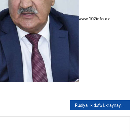
www.102info.az
Rusiya ilk dəfə Ukraynaya Belarusdan zərbə endirdi