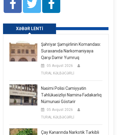
XƏBƏR LENTI
Şəhriyar Şəmşirlinin Komandası:
Suraxanıda Narkomaniyaya
Qarşı Dəmir Yumruq
05 Avqust 2026
TURAL KƏLBƏCƏRLİ
Nəsimi Polisi Cəmiyyətin
Təhlükəsizliyi Naminə Fədakarlıq
Nümunəsi Göstərir
05 Avqust 2026
TURAL KƏLBƏCƏRLİ
Çay Kənarında Narkotik Tərkibli