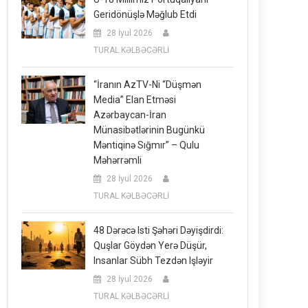
Geridönüşlə Məğlub Etdi
28 İyul 2026
TURAL KƏLBƏCƏRLİ
“İranın AzTV-Ni “düşmən
Media” Elan Etməsi
Azərbaycan-İran
Münasibətlərinin Bugünkü
Məntiqinə Sığmır” – Qulu
Məhərrəmli
28 İyul 2026
TURAL KƏLBƏCƏRLİ
48 Dərəcə Isti Şəhəri Dəyişdirdi:
Quşlar Göydən Yerə Düşür,
Insanlar Sübh Tezdən Işləyir
28 İyul 2026
TURAL KƏLBƏCƏRLİ