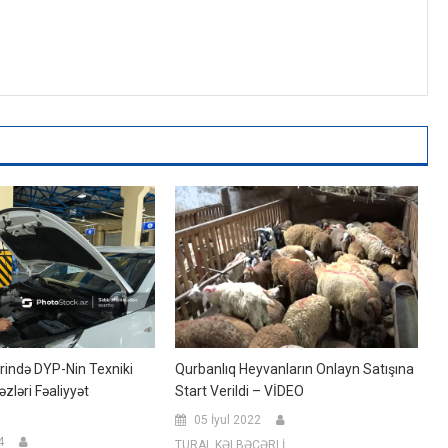
ində DYP-Nin Texniki
Qurbanlıq Heyvanların Onlayn Satışına
zləri Fəaliyyət
Start Verildi – VİDEO
05 İyul 2022
4
TURAL KƏLBƏCƏRLİ