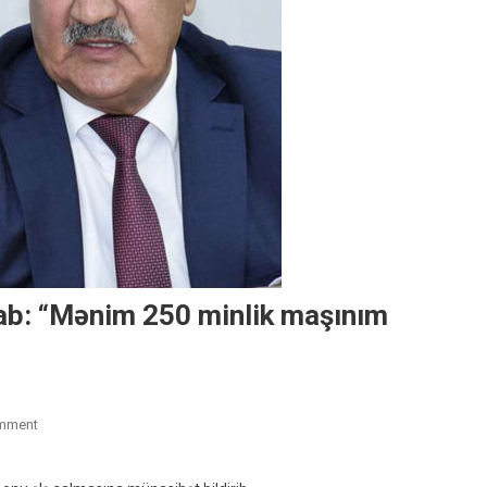
ab: “Mənim 250 minlik maşınım
On
mment
Deputatdan
Tahir