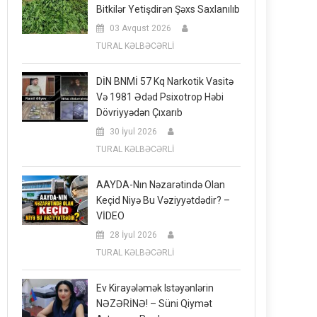
Bitkilər Yetişdirən Şəxs Saxlanılıb
03 Avqust 2026
TURAL KƏLBƏCƏRLİ
DİN BNMİ 57 Kq Narkotik Vasitə
Və 1981 Ədəd Psixotrop Həbi
Dövriyyədən Çıxarıb
30 İyul 2026
TURAL KƏLBƏCƏRLİ
AAYDA-Nın Nəzarətində Olan
Keçid Niyə Bu Vəziyyətdədir? –
VİDEO
28 İyul 2026
TURAL KƏLBƏCƏRLİ
Ev Kirayələmək Istəyənlərin
NƏZƏRİNƏ! – Süni Qiymət