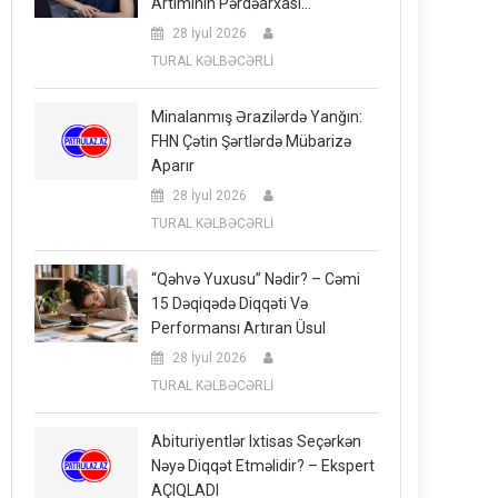
Artımının Pərdəarxası…
28 İyul 2026
TURAL KƏLBƏCƏRLİ
Minalanmış Ərazilərdə Yanğın:
FHN Çətin Şərtlərdə Mübarizə
Aparır
28 İyul 2026
TURAL KƏLBƏCƏRLİ
“Qəhvə Yuxusu” Nədir? – Cəmi
15 Dəqiqədə Diqqəti Və
Performansı Artıran Üsul
28 İyul 2026
TURAL KƏLBƏCƏRLİ
Abituriyentlər Ixtisas Seçərkən
Nəyə Diqqət Etməlidir? – Ekspert
AÇIQLADI