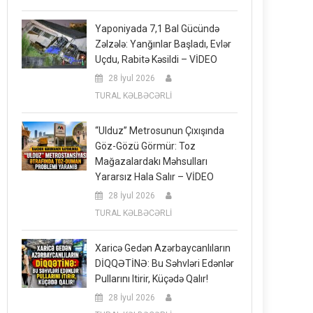
Yaponiyada 7,1 Bal Gücündə
Zəlzələ: Yanğınlar Başladı, Evlər
Uçdu, Rabitə Kəsildi – VİDEO
28 İyul 2026
TURAL KƏLBƏCƏRLİ
“Ulduz” Metrosunun Çıxışında
Göz-Gözü Görmür: Toz
Mağazalardakı Məhsulları
Yararsız Hala Salır – VİDEO
28 İyul 2026
TURAL KƏLBƏCƏRLİ
Xaricə Gedən Azərbaycanlıların
DİQQƏTİNƏ: Bu Səhvləri Edənlər
Pullarını Itirir, Küçədə Qalır!
28 İyul 2026