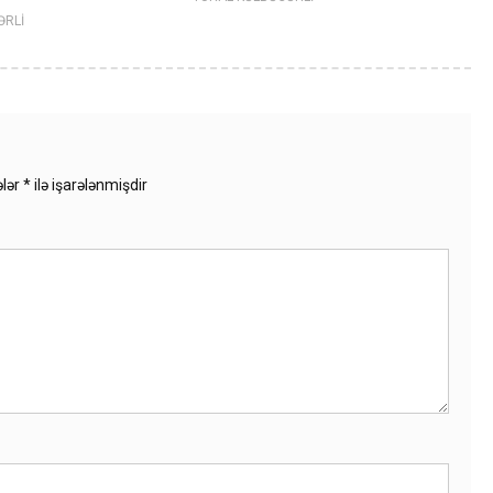
ƏRLİ
ələr
*
ilə işarələnmişdir