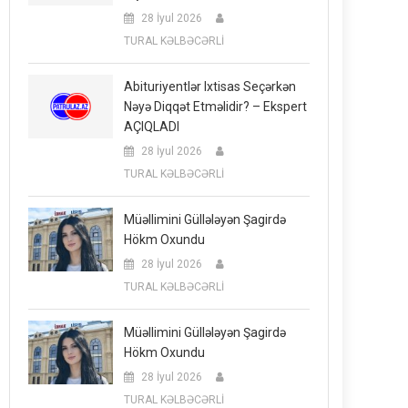
28 İyul 2026
TURAL KƏLBƏCƏRLİ
Abituriyentlər Ixtisas Seçərkən
Nəyə Diqqət Etməlidir? – Ekspert
AÇIQLADI
28 İyul 2026
TURAL KƏLBƏCƏRLİ
Müəllimini Güllələyən Şagirdə
Hökm Oxundu
28 İyul 2026
TURAL KƏLBƏCƏRLİ
Müəllimini Güllələyən Şagirdə
Hökm Oxundu
28 İyul 2026
TURAL KƏLBƏCƏRLİ