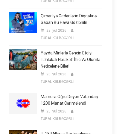
TURAL KƏLBƏCƏRLİ
Çimərliyə Gedənlərin Diqqətinə:
Sabah Bu Hava Gözlənilir
28 İyul 2026
TURAL KƏLBƏCƏRLİ
Yayda Minlərlə Gəncin Etdiyi
Təhlükəli Hərəkət: İflic Və Ölümlə
Nəticələnə Bilər!
28 İyul 2026
TURAL KƏLBƏCƏRLİ
Məmura Oğru Deyən Vətəndaş
1200 Manat Cərimələndi
28 İyul 2026
TURAL KƏLBƏCƏRLİ
U-18 Millimiz Portuqaliyanı