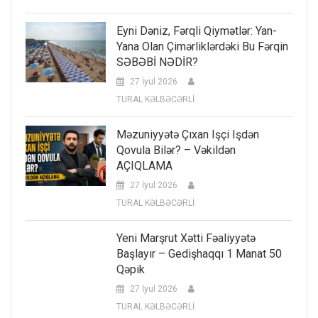
Eyni Dəniz, Fərqli Qiymətlər: Yan-
Yana Olan Çimərliklərdəki Bu Fərqin
SƏBƏBİ NƏDİR?
27 İyul 2026
TURAL KƏLBƏCƏRLİ
Məzuniyyətə Çıxan Işçi Işdən
Qovula Bilər? – Vəkildən
AÇIQLAMA
27 İyul 2026
TURAL KƏLBƏCƏRLİ
Yeni Marşrut Xətti Fəaliyyətə
Başlayır – Gedişhaqqı 1 Manat 50
Qəpik
27 İyul 2026
TURAL KƏLBƏCƏRLİ