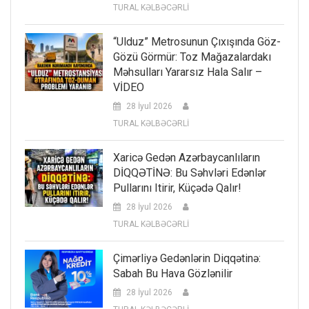
TURAL KƏLBƏCƏRLİ
“Ulduz” Metrosunun Çıxışında Göz-
Gözü Görmür: Toz Mağazalardakı
Məhsulları Yararsız Hala Salır –
VİDEO
28 İyul 2026
TURAL KƏLBƏCƏRLİ
Xaricə Gedən Azərbaycanlıların
DİQQƏTİNƏ: Bu Səhvləri Edənlər
Pullarını Itirir, Küçədə Qalır!
28 İyul 2026
TURAL KƏLBƏCƏRLİ
Çimərliyə Gedənlərin Diqqətinə:
Sabah Bu Hava Gözlənilir
28 İyul 2026