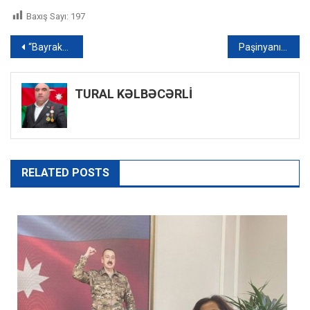
Baxış Sayı:
197
Yazı
“Bayraktar AKINCI”dan möhtəşəm uğur – VİDEO
Paşinyanın Qarabağ qaragüruhçuluğu – VİDEO
naviqasiyası
TURAL KƏLBƏCƏRLİ
RELATED POSTS