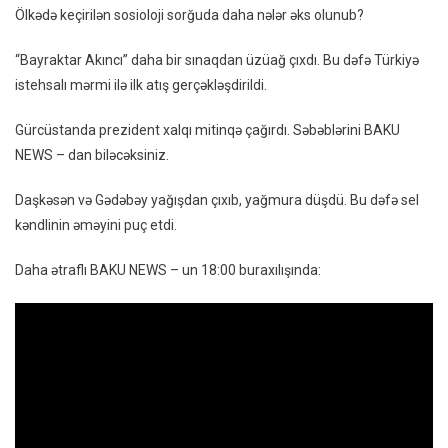
Ölkədə keçirilən sosioloji sorğuda daha nələr əks olunub?
Yağmu
Düşdü
“Bayraktar Akıncı” daha bir sınaqdan üzüağ çıxdı. Bu dəfə Türkiyə
–
istehsalı mərmi ilə ilk atış gerçəkləşdirildi.
Xəbərl
18:00
Gürcüstanda prezident xalqı mitinqə çağırdı. Səbəblərini BAKU
Buraxıl
NEWS – dan biləcəksiniz.
Daşkəsən və Gədəbəy yağışdan çıxıb, yağmura düşdü. Bu dəfə sel
kəndlinin əməyini puç etdi.
Daha ətraflı BAKU NEWS – un 18:00 buraxılışında: