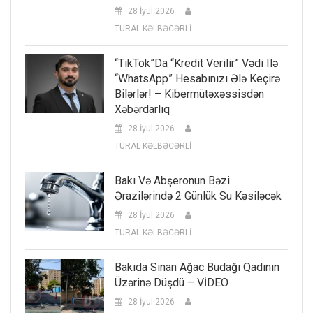
28 İyul 2026
TURAL KƏLBƏCƏRLİ
“TikTok”da “kredit Verilir” Vədi Ilə
“WhatsApp” Hesabınızı Ələ Keçirə
Bilərlər! – Kibermütəxəssisdən
Xəbərdarlıq
28 İyul 2026
TURAL KƏLBƏCƏRLİ
Bakı Və Abşeronun Bəzi
Ərazilərində 2 Günlük Su Kəsiləcək
28 İyul 2026
TURAL KƏLBƏCƏRLİ
Bakıda Sınan Ağac Budağı Qadının
Üzərinə Düşdü – VİDEO
28 İyul 2026