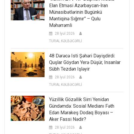
Elan Etməsi Azərbaycan-İran
Münasibətlərinin Bugünkü
Məntiqinə Sığmır” – Qulu
Məhərrəmli
28 İyul 2026
TURAL KƏLBƏCƏRLİ
48 Dərəcə Isti Şəhəri Dəyişdirdi:
Quşlar Göydən Yerə Düşür, Insanlar
Sübh Tezdən Işləyir
28 İyul 2026
TURAL KƏLBƏCƏRLİ
Yüzillik Gözəllik Sirri Yenidən
Gündəmdə: Sosial Medianı Fəth
Edən Mərakeş Dodaq Boyası –
Aker Fassi Nədir?
28 İyul 2026