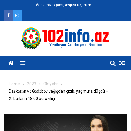
Skip
Cümə axşamı, Avqust 06, 2026
to
content
Home
2023
Oktyabr
Daşkəsən və Gədəbəy yağışdan çıxıb, yağmura düşdü –
Xəbərlərin 18:00 buraxılışı