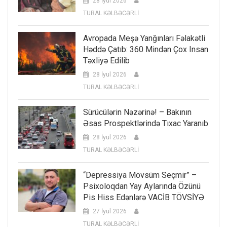
28 İyul 2026
TURAL KƏLBƏCƏRLİ
Avropada Meşə Yanğınları Fəlakətli
Həddə Çatıb: 360 Mindən Çox Insan
Təxliyə Edilib
28 İyul 2026
TURAL KƏLBƏCƏRLİ
Sürücülərin Nəzərinə! – Bakının
Əsas Prospektlərində Tıxac Yaranıb
28 İyul 2026
TURAL KƏLBƏCƏRLİ
“Depressiya Mövsüm Seçmir” –
Psixoloqdan Yay Aylarında Özünü
Pis Hiss Edənlərə VACİB TÖVSİYƏ
27 İyul 2026
TURAL KƏLBƏCƏRLİ