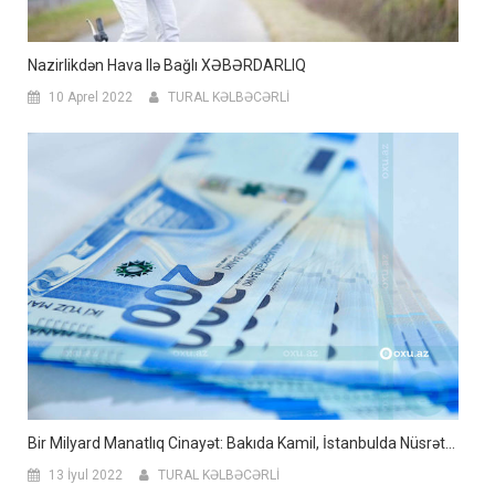
Nazirlikdən Hava Ilə Bağlı XƏBƏRDARLIQ
10 Aprel 2022
TURAL KƏLBƏCƏRLİ
Bir Milyard Manatlıq Cinayət: Bakıda Kamil, İstanbulda Nüsrət…
13 İyul 2022
TURAL KƏLBƏCƏRLİ