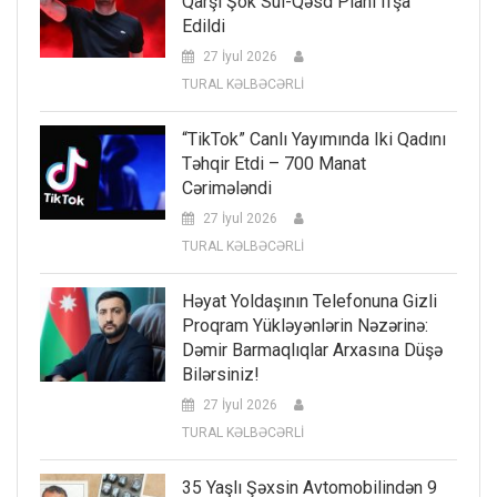
Qarşı Şok Sui-Qəsd Planı Ifşa
Edildi
27 İyul 2026
TURAL KƏLBƏCƏRLİ
“TikTok” Canlı Yayımında Iki Qadını
Təhqir Etdi – 700 Manat
Cərimələndi
27 İyul 2026
TURAL KƏLBƏCƏRLİ
Həyat Yoldaşının Telefonuna Gizli
Proqram Yükləyənlərin Nəzərinə:
Dəmir Barmaqlıqlar Arxasına Düşə
Bilərsiniz!
27 İyul 2026
TURAL KƏLBƏCƏRLİ
35 Yaşlı Şəxsin Avtomobilindən 9