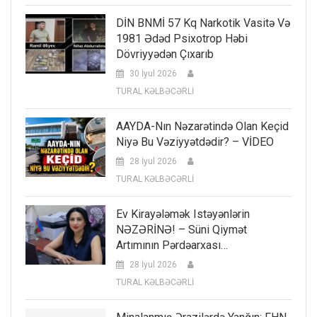
DİN BNMİ 57 Kq Narkotik Vasitə Və
1981 Ədəd Psixotrop Həbi
Dövriyyədən Çıxarıb
30 İyul 2026
TURAL KƏLBƏCƏRLİ
AAYDA-Nın Nəzarətində Olan Keçid
Niyə Bu Vəziyyətdədir? – VİDEO
28 İyul 2026
TURAL KƏLBƏCƏRLİ
Ev Kirayələmək Istəyənlərin
NƏZƏRİNƏ! – Süni Qiymət
Artımının Pərdəarxası…
28 İyul 2026
TURAL KƏLBƏCƏRLİ