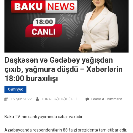
Daşkəsən və Gədəbəy yağışdan
çıxıb, yağmura düşdü – Xəbərlərin
18:00 buraxılışı
Cəmiyyət
On
15 İyun 2022
TURAL KƏLBƏCƏRLİ
Leave A Comment
Daşkə
Və
Baku TV-nin canlı yayımında xəbər vaxtıdır.
Gədəb
Yağış
Azərbaycanda respondentlərin 88 faizi prezidentə tam etibar edir.
Çıxıb,