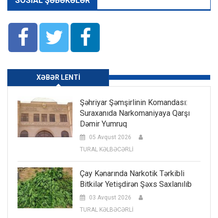
SOSIAL ŞƏBƏKƏLƏR
XƏBƏR LENTI
Şəhriyar Şəmşirlinin Komandası:
Suraxanıda Narkomaniyaya Qarşı
Dəmir Yumruq
05 Avqust 2026
TURAL KƏLBƏCƏRLİ
Çay Kənarında Narkotik Tərkibli
Bitkilər Yetişdirən Şəxs Saxlanılıb
03 Avqust 2026
TURAL KƏLBƏCƏRLİ