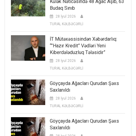
Külək Nəticəsində 48 Ağac Aşıb, 63
Budaq Sınıb
28 İyul 2026
TURAL KƏLBƏCƏRLİ
İT Mütəxəssisindən Xəbərdarlıq:
“”Hazır Kredit” Vədləri Yeni
Kiberdələduzluq Tələsidir”
28 İyul 2026
TURAL KƏLBƏCƏRLİ
Göyçayda Ağacları Qurudan Şəxs
Saxlanıldı
28 İyul 2026
TURAL KƏLBƏCƏRLİ
Göyçayda Ağacları Qurudan Şəxs
Saxlanıldı
28 İyul 2026