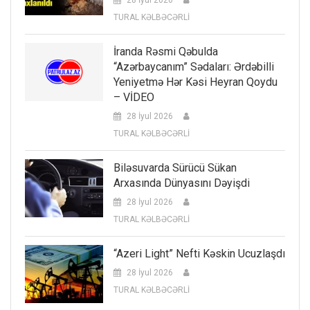
TURAL KƏLBƏCƏRLİ
İranda Rəsmi Qəbulda
“Azərbaycanım” Sədaları: Ərdəbilli
Yeniyetmə Hər Kəsi Heyran Qoydu
– VİDEO
28 İyul 2026
TURAL KƏLBƏCƏRLİ
Biləsuvarda Sürücü Sükan
Arxasında Dünyasını Dəyişdi
28 İyul 2026
TURAL KƏLBƏCƏRLİ
“Azeri Light” Nefti Kəskin Ucuzlaşdı
28 İyul 2026
TURAL KƏLBƏCƏRLİ