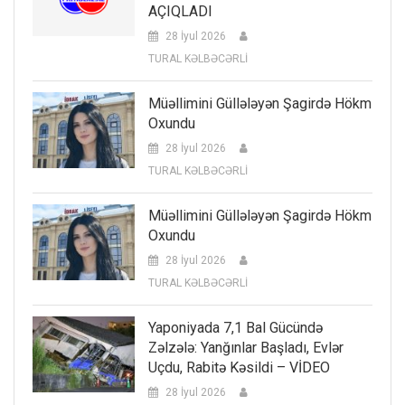
AÇIQLADI
28 İyul 2026
TURAL KƏLBƏCƏRLİ
Müəllimini Güllələyən Şagirdə Hökm
Oxundu
28 İyul 2026
TURAL KƏLBƏCƏRLİ
Müəllimini Güllələyən Şagirdə Hökm
Oxundu
28 İyul 2026
TURAL KƏLBƏCƏRLİ
Yaponiyada 7,1 Bal Gücündə
Zəlzələ: Yanğınlar Başladı, Evlər
Uçdu, Rabitə Kəsildi – VİDEO
28 İyul 2026