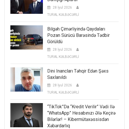
28 İyul 2026
TURAL KƏLBƏCƏRLİ
Bilgəh Çimərliyində Qaydaları
Pozan Sürücü Barəsində Tədbir
Görüldü
28 İyul 2026
TURAL KƏLBƏCƏRLİ
Dini Inancları Təhqir Edən Şəxs
Saxlanıldı
28 İyul 2026
TURAL KƏLBƏCƏRLİ
“TikTok”da “kredit Verilir” Vədi Ilə
“WhatsApp” Hesabınızı Ələ Keçirə
Bilərlər! – Kibermütəxəssisdən
Xəbərdarlıq