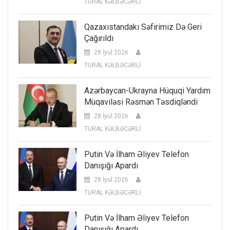
TURAL KƏLBƏCƏRLİ
Qazaxıstandakı Səfirimiz Də Geri
Çağırıldı
28 İyul 2026
TURAL KƏLBƏCƏRLİ
Azərbaycan-Ukrayna Hüquqi Yardım
Müqaviləsi Rəsmən Təsdiqləndi
28 İyul 2026
TURAL KƏLBƏCƏRLİ
Putin Və İlham Əliyev Telefon
Danışığı Apardı
28 İyul 2026
TURAL KƏLBƏCƏRLİ
Putin Və İlham Əliyev Telefon
Danışığı Apardı