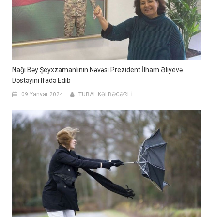
Nağı Bəy Şeyxzamanlının Nəvəsi Prezident İlham Əliyevə
Dəstəyini Ifadə Edib
09 Yanvar 2024
TURAL KƏLBƏCƏRLİ