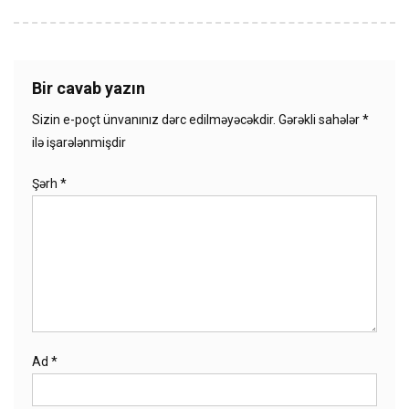
Bir cavab yazın
Sizin e-poçt ünvanınız dərc edilməyəcəkdir.
Gərəkli sahələr
*
ilə işarələnmişdir
Şərh
*
Ad
*