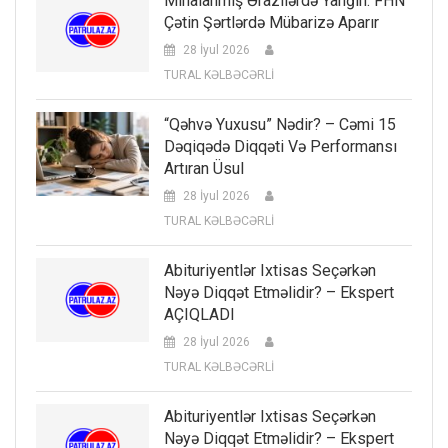
Minalanmış Ərazilərdə Yanğın: FHN
Çətin Şərtlərdə Mübarizə Aparır
28 İyul 2026
TURAL KƏLBƏCƏRLİ
“Qəhvə Yuxusu” Nədir? – Cəmi 15
Dəqiqədə Diqqəti Və Performansı
Artıran Üsul
28 İyul 2026
TURAL KƏLBƏCƏRLİ
Abituriyentlər Ixtisas Seçərkən
Nəyə Diqqət Etməlidir? – Ekspert
AÇIQLADI
28 İyul 2026
TURAL KƏLBƏCƏRLİ
Abituriyentlər Ixtisas Seçərkən
Nəyə Diqqət Etməlidir? – Ekspert