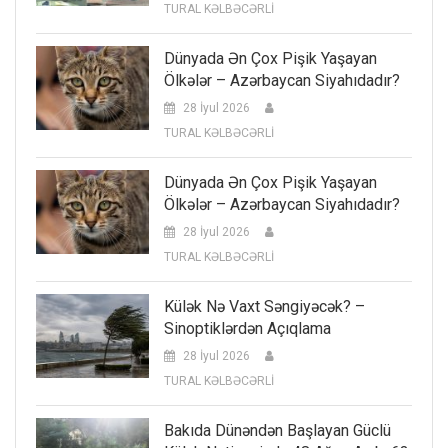
TURAL KƏLBƏCƏRLİ
Dünyada Ən Çox Pişik Yaşayan
Ölkələr – Azərbaycan Siyahıdadır?
28 İyul 2026
TURAL KƏLBƏCƏRLİ
Dünyada Ən Çox Pişik Yaşayan
Ölkələr – Azərbaycan Siyahıdadır?
28 İyul 2026
TURAL KƏLBƏCƏRLİ
Külək Nə Vaxt Səngiyəcək? –
Sinoptiklərdən Açıqlama
28 İyul 2026
TURAL KƏLBƏCƏRLİ
Bakıda Dünəndən Başlayan Güclü