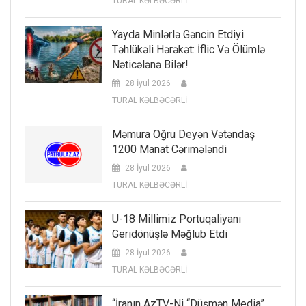
TURAL KƏLBƏCƏRLİ
Yayda Minlərlə Gəncin Etdiyi
Təhlükəli Hərəkət: İflic Və Ölümlə
Nəticələnə Bilər!
28 İyul 2026
TURAL KƏLBƏCƏRLİ
Məmura Oğru Deyən Vətəndaş
1200 Manat Cərimələndi
28 İyul 2026
TURAL KƏLBƏCƏRLİ
U-18 Millimiz Portuqaliyanı
Geridönüşlə Məğlub Etdi
28 İyul 2026
TURAL KƏLBƏCƏRLİ
“İranın AzTV-Ni “düşmən Media”