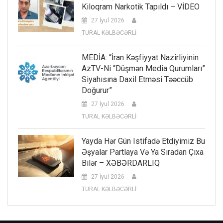
Kiloqram Narkotik Tapıldı – VİDEO
27 İyul 2026
TURAL KƏLBƏCƏRLİ
MEDİA: “İran Kəşfiyyat Nazirliyinin
AzTV-Ni “düşmən Media Qurumları”
Siyahısına Daxil Etməsi Təəccüb
Doğurur”
27 İyul 2026
TURAL KƏLBƏCƏRLİ
Yayda Hər Gün Istifadə Etdiyimiz Bu
Əşyalar Partlaya Və Ya Sıradan Çıxa
Bilər – XƏBƏRDARLIQ
27 İyul 2026
TURAL KƏLBƏCƏRLİ