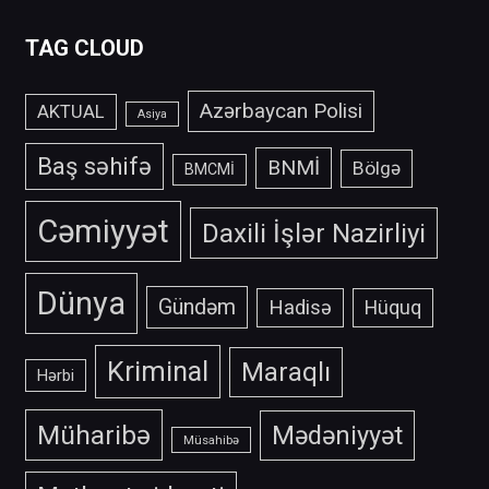
TAG CLOUD
Azərbaycan Polisi
AKTUAL
Asiya
Baş səhifə
BNMİ
Bölgə
BMCMİ
Cəmiyyət
Daxili İşlər Nazirliyi
Dünya
Gündəm
Hadisə
Hüquq
Kriminal
Maraqlı
Hərbi
Müharibə
Mədəniyyət
Müsahibə