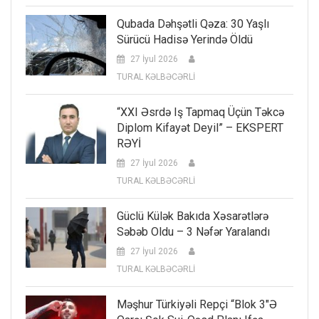
Qubada Dəhşətli Qəza: 30 Yaşlı
Sürücü Hadisə Yerində Öldü
27 İyul 2026
TURAL KƏLBƏCƏRLİ
“XXI Əsrdə Iş Tapmaq Üçün Təkcə
Diplom Kifayət Deyil” – EKSPERT
RƏYİ
27 İyul 2026
TURAL KƏLBƏCƏRLİ
Güclü Külək Bakıda Xəsarətlərə
Səbəb Oldu – 3 Nəfər Yaralandı
27 İyul 2026
TURAL KƏLBƏCƏRLİ
Məşhur Türkiyəli Repçi “Blok 3″ə