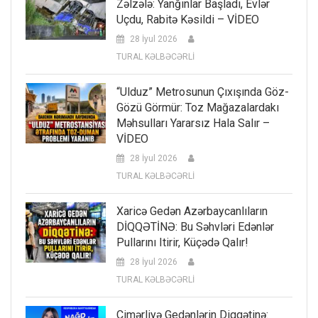
Zəlzələ: Yanğınlar Başladı, Evlər
Uçdu, Rabitə Kəsildi – VİDEO
28 İyul 2026
TURAL KƏLBƏCƏRLİ
“Ulduz” Metrosunun Çıxışında Göz-
Gözü Görmür: Toz Mağazalardakı
Məhsulları Yararsız Hala Salır –
VİDEO
28 İyul 2026
TURAL KƏLBƏCƏRLİ
Xaricə Gedən Azərbaycanlıların
DİQQƏTİNƏ: Bu Səhvləri Edənlər
Pullarını Itirir, Küçədə Qalır!
28 İyul 2026
TURAL KƏLBƏCƏRLİ
Çimərliyə Gedənlərin Diqqətinə: