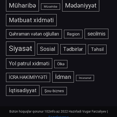
Müharibə
Mədəniyyət
Müsahibə
Mətbuat xidməti
secilmis
Qəhraman vətən oğlulları
Region
Siyasət
Sosial
Tədbirlər
Təhsil
Yol patrul xidməti
Ölkə
İdman
İCRA HAKİMİYYƏTİ
İncəsənət
İqtisadiyyat
Şou-biznes
Bütün hüquqlar qorunur 102info.az 2022 Hazirladi Vugar Farzaliyev
|
Бодибилдинг