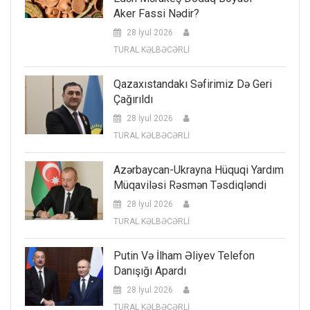
Aker Fassi Nədir?
28 İyul 2026
TURAL KƏLBƏCƏRLİ
Qazaxıstandakı Səfirimiz Də Geri
Çağırıldı
28 İyul 2026
TURAL KƏLBƏCƏRLİ
Azərbaycan-Ukrayna Hüquqi Yardım
Müqaviləsi Rəsmən Təsdiqləndi
28 İyul 2026
TURAL KƏLBƏCƏRLİ
Putin Və İlham Əliyev Telefon
Danışığı Apardı
28 İyul 2026
TURAL KƏLBƏCƏRLİ