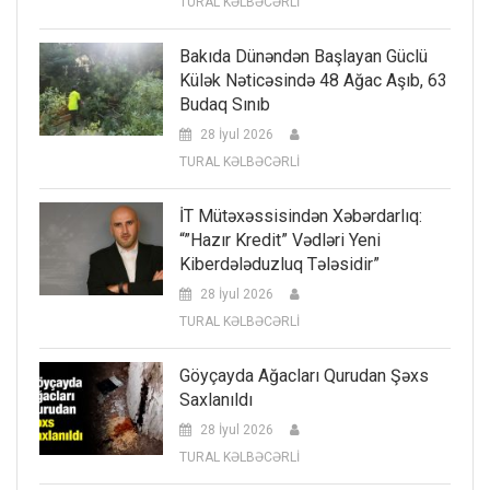
TURAL KƏLBƏCƏRLİ
Bakıda Dünəndən Başlayan Güclü
Külək Nəticəsində 48 Ağac Aşıb, 63
Budaq Sınıb
28 İyul 2026
TURAL KƏLBƏCƏRLİ
İT Mütəxəssisindən Xəbərdarlıq:
“”Hazır Kredit” Vədləri Yeni
Kiberdələduzluq Tələsidir”
28 İyul 2026
TURAL KƏLBƏCƏRLİ
Göyçayda Ağacları Qurudan Şəxs
Saxlanıldı
28 İyul 2026
TURAL KƏLBƏCƏRLİ