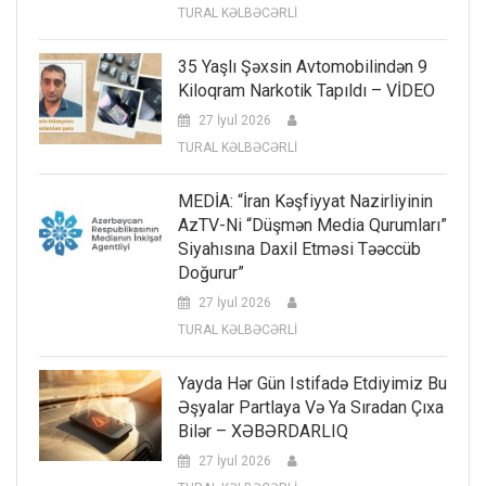
TURAL KƏLBƏCƏRLİ
35 Yaşlı Şəxsin Avtomobilindən 9
Kiloqram Narkotik Tapıldı – VİDEO
27 İyul 2026
TURAL KƏLBƏCƏRLİ
MEDİA: “İran Kəşfiyyat Nazirliyinin
AzTV-Ni “düşmən Media Qurumları”
Siyahısına Daxil Etməsi Təəccüb
Doğurur”
27 İyul 2026
TURAL KƏLBƏCƏRLİ
Yayda Hər Gün Istifadə Etdiyimiz Bu
Əşyalar Partlaya Və Ya Sıradan Çıxa
Bilər – XƏBƏRDARLIQ
27 İyul 2026