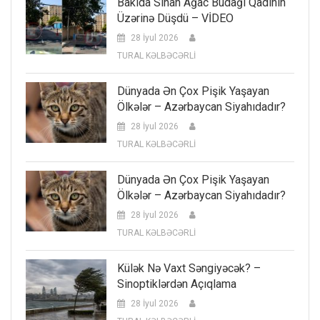
Bakıda Sınan Ağac Budağı Qadının
Üzərinə Düşdü – VİDEO
28 İyul 2026
TURAL KƏLBƏCƏRLİ
Dünyada Ən Çox Pişik Yaşayan
Ölkələr – Azərbaycan Siyahıdadır?
28 İyul 2026
TURAL KƏLBƏCƏRLİ
Dünyada Ən Çox Pişik Yaşayan
Ölkələr – Azərbaycan Siyahıdadır?
28 İyul 2026
TURAL KƏLBƏCƏRLİ
Külək Nə Vaxt Səngiyəcək? –
Sinoptiklərdən Açıqlama
28 İyul 2026