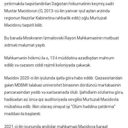
yetirməkdə təqsirləndirilən Dağıstan hökumətinin keçmiş sədri
Naziri
Muxtar Məcidovun (O, 2013-cü ilin yanvar-iyul ayları ərzində
Oğlu
regionun Nazirlər Kabinetinə rəhbərlik edib) oğlu Murtuzəli
Sevgili
Məcidovu təqsirli bilib.
Qətlin
Görə
Bu barədə Moskvanın İzmailovski Rayon Məhkəməsinin mətbuat
13
xidməti məlumat yayıb.
Il
Azadl
Məhkəmənin hökmü ilə o, 13 il müddətinə azadlıqdan məhrum
Məhr
Edildi
edilib və cəzasını ciddi rejimli koloniyada çəkəcək.
Məcidov 2020-ci ilin iyulunda qətlə görə həbs edilib. Qazaxıstandan
gələn MDBMİ tələbəsi universitet binasının dördüncü mərtəbəsinin
pəncərəsindən yıxılıb və xəstəxanada ölüb. Şahidlərin sözlərinə görə,
hadisədən az öncə qız auditoriyada sevgilisi Murtuzəli Məcidovla
mübahisə edib. İlkin olaraq cinayət işi “Ölüm həddinə çatdırma”
maddəsi ilə başlanıb.
2021-ci ilin iyununda andçılar məhkəməsi Məcidova bəraət