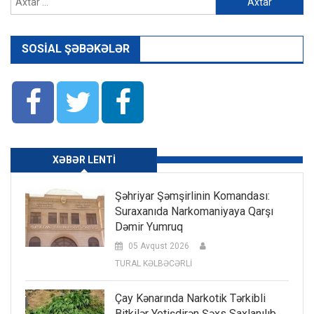
SOSIAL ŞƏBƏKƏLƏR
XƏBƏR LENTI
Şəhriyar Şəmşirlinin Komandası:
Suraxanıda Narkomaniyaya Qarşı
Dəmir Yumruq
05 Avqust 2026
TURAL KƏLBƏCƏRLİ
Çay Kənarında Narkotik Tərkibli
Bitkilər Yetişdirən Şəxs Saxlanılıb