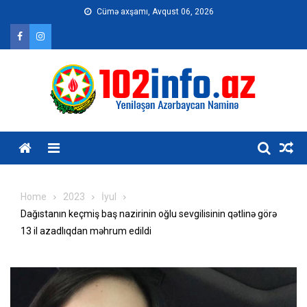
Skip
Cümə axşamı, Avqust 06, 2026
to
content
Home
2023
İyul
Dağıstanın keçmiş baş nazirinin oğlu sevgilisinin qətlinə görə
13 il azadlıqdan məhrum edildi