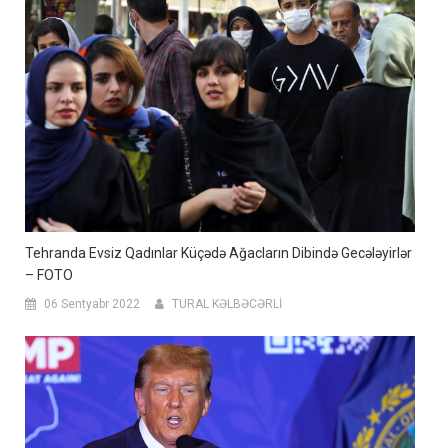
Tehranda Evsiz Qadınlar Küçədə Ağacların Dibində Gecələyirlər
– FOTO
06 Sentyabr 2022
TURAL KƏLBƏCƏRLİ