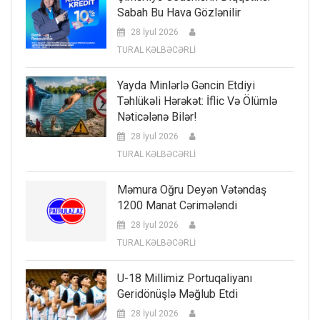
Sabah Bu Hava Gözlənilir
28 İyul 2026
TURAL KƏLBƏCƏRLİ
Yayda Minlərlə Gəncin Etdiyi
Təhlükəli Hərəkət: İflic Və Ölümlə
Nəticələnə Bilər!
28 İyul 2026
TURAL KƏLBƏCƏRLİ
Məmura Oğru Deyən Vətəndaş
1200 Manat Cərimələndi
28 İyul 2026
TURAL KƏLBƏCƏRLİ
U-18 Millimiz Portuqaliyanı
Geridönüşlə Məğlub Etdi
28 İyul 2026