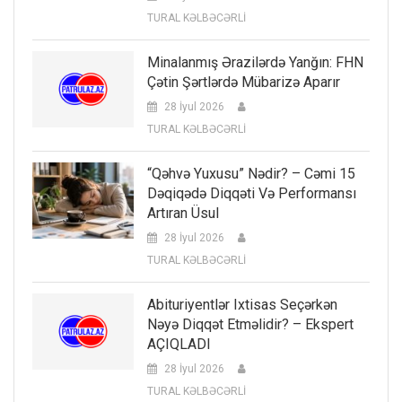
TURAL KƏLBƏCƏRLİ
Minalanmış Ərazilərdə Yanğın: FHN
Çətin Şərtlərdə Mübarizə Aparır
28 İyul 2026
TURAL KƏLBƏCƏRLİ
“Qəhvə Yuxusu” Nədir? – Cəmi 15
Dəqiqədə Diqqəti Və Performansı
Artıran Üsul
28 İyul 2026
TURAL KƏLBƏCƏRLİ
Abituriyentlər Ixtisas Seçərkən
Nəyə Diqqət Etməlidir? – Ekspert
AÇIQLADI
28 İyul 2026
TURAL KƏLBƏCƏRLİ