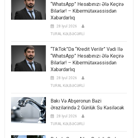
“WhatsApp” Hesabınızı Ələ Keçirə
Bilərlər! – Kibermütəxəssisdən
Xəbərdarlıq
28 İyul 2026
TURAL KƏLBƏCƏRLİ
“TikTok”da “kredit Verilir” Vədi Ilə
“WhatsApp” Hesabınızı Ələ Keçirə
Bilərlər! – Kibermütəxəssisdən
Xəbərdarlıq
28 İyul 2026
TURAL KƏLBƏCƏRLİ
Bakı Və Abşeronun Bəzi
Ərazilərində 2 Günlük Su Kəsiləcək
28 İyul 2026
TURAL KƏLBƏCƏRLİ