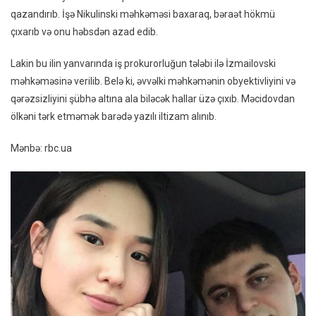
qazandırıb. İşə Nikulinski məhkəməsi baxaraq, bəraət hökmü
çıxarıb və onu həbsdən azad edib.
Lakin bu ilin yanvarında iş prokurorluğun tələbi ilə İzmailovski
məhkəməsinə verilib. Belə ki, əvvəlki məhkəmənin obyektivliyini və
qərəzsizliyini şübhə altına ala biləcək hallar üzə çıxıb. Məcidovdan
ölkəni tərk etməmək barədə yazılı iltizam alınıb.
Mənbə: rbc.ua