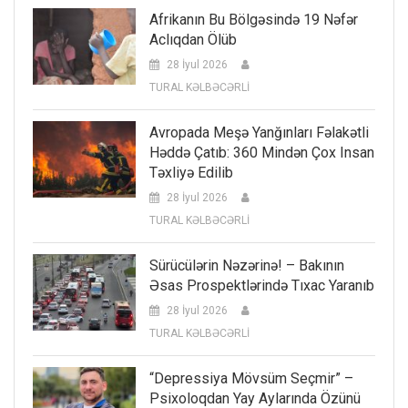
Afrikanın Bu Bölgəsində 19 Nəfər
Aclıqdan Ölüb
28 İyul 2026
TURAL KƏLBƏCƏRLİ
Avropada Meşə Yanğınları Fəlakətli
Həddə Çatıb: 360 Mindən Çox Insan
Təxliyə Edilib
28 İyul 2026
TURAL KƏLBƏCƏRLİ
Sürücülərin Nəzərinə! – Bakının
Əsas Prospektlərində Tıxac Yaranıb
28 İyul 2026
TURAL KƏLBƏCƏRLİ
“Depressiya Mövsüm Seçmir” –
Psixoloqdan Yay Aylarında Özünü