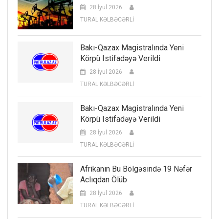
28 İyul 2026
TURAL KƏLBƏCƏRLİ
Bakı-Qazax Magistralında Yeni
Körpü Istifadəyə Verildi
28 İyul 2026
TURAL KƏLBƏCƏRLİ
Bakı-Qazax Magistralında Yeni
Körpü Istifadəyə Verildi
28 İyul 2026
TURAL KƏLBƏCƏRLİ
Afrikanın Bu Bölgəsində 19 Nəfər
Aclıqdan Ölüb
28 İyul 2026
TURAL KƏLBƏCƏRLİ