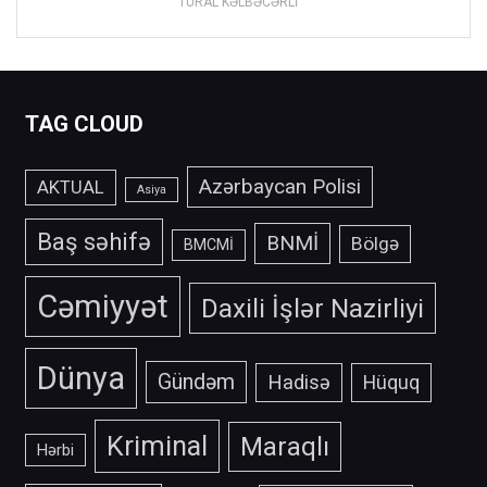
TURAL KƏLBƏCƏRLİ
TAG CLOUD
Azərbaycan Polisi
AKTUAL
Asiya
Baş səhifə
BNMİ
Bölgə
BMCMİ
Cəmiyyət
Daxili İşlər Nazirliyi
Dünya
Gündəm
Hadisə
Hüquq
Kriminal
Maraqlı
Hərbi