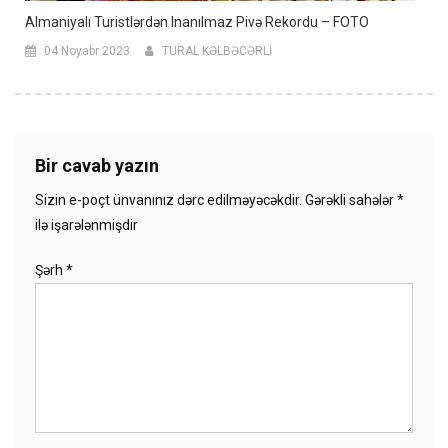
Almaniyalı Turistlərdən Inanılmaz Pivə Rekordu – FOTO
04 Noyabr 2023
TURAL KƏLBƏCƏRLİ
Bir cavab yazın
Sizin e-poçt ünvanınız dərc edilməyəcəkdir.
Gərəkli sahələr
*
ilə işarələnmişdir
Şərh
*