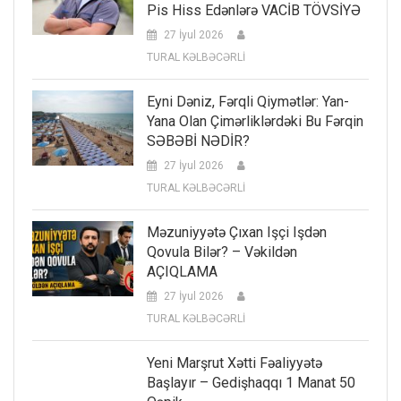
Pis Hiss Edənlərə VACİB TÖVSİYƏ
27 İyul 2026
TURAL KƏLBƏCƏRLİ
Eyni Dəniz, Fərqli Qiymətlər: Yan-
Yana Olan Çimərliklərdəki Bu Fərqin
SƏBƏBİ NƏDİR?
27 İyul 2026
TURAL KƏLBƏCƏRLİ
Məzuniyyətə Çıxan Işçi Işdən
Qovula Bilər? – Vəkildən
AÇIQLAMA
27 İyul 2026
TURAL KƏLBƏCƏRLİ
Yeni Marşrut Xətti Fəaliyyətə
Başlayır – Gedişhaqqı 1 Manat 50