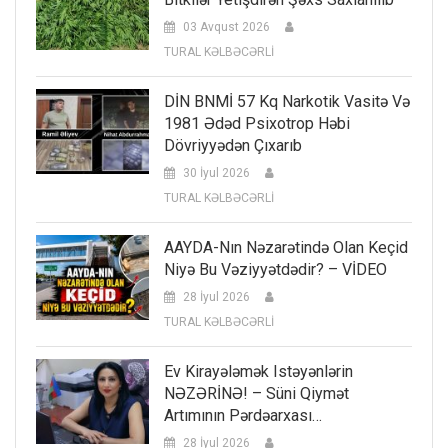
03 Avqust 2026
TURAL KƏLBƏCƏRLİ
DİN BNMİ 57 Kq Narkotik Vasitə Və
1981 Ədəd Psixotrop Həbi
Dövriyyədən Çıxarıb
30 İyul 2026
TURAL KƏLBƏCƏRLİ
AAYDA-Nın Nəzarətində Olan Keçid
Niyə Bu Vəziyyətdədir? – VİDEO
28 İyul 2026
TURAL KƏLBƏCƏRLİ
Ev Kirayələmək Istəyənlərin
NƏZƏRİNƏ! – Süni Qiymət
Artımının Pərdəarxası…
28 İyul 2026