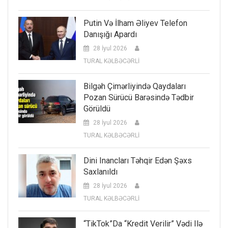
Putin Və İlham Əliyev Telefon
Danışığı Apardı
28 İyul 2026
TURAL KƏLBƏCƏRLİ
Bilgəh Çimərliyində Qaydaları
Pozan Sürücü Barəsində Tədbir
Görüldü
28 İyul 2026
TURAL KƏLBƏCƏRLİ
Dini Inancları Təhqir Edən Şəxs
Saxlanıldı
28 İyul 2026
TURAL KƏLBƏCƏRLİ
“TikTok”da “kredit Verilir” Vədi Ilə