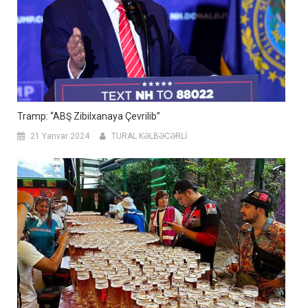
Tramp: “ABŞ Zibilxanaya Çevrilib”
21 Yanvar 2024
TURAL KƏLBƏCƏRLİ