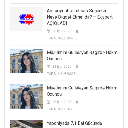
Abituriyentlər Ixtisas Seçərkən
Nəyə Diqqət Etməlidir? – Ekspert
AÇIQLADI
28 İyul 2026
TURAL KƏLBƏCƏRLİ
Müəllimini Güllələyən Şagirdə Hökm
Oxundu
28 İyul 2026
TURAL KƏLBƏCƏRLİ
Müəllimini Güllələyən Şagirdə Hökm
Oxundu
28 İyul 2026
TURAL KƏLBƏCƏRLİ
Yaponiyada 7,1 Bal Gücündə