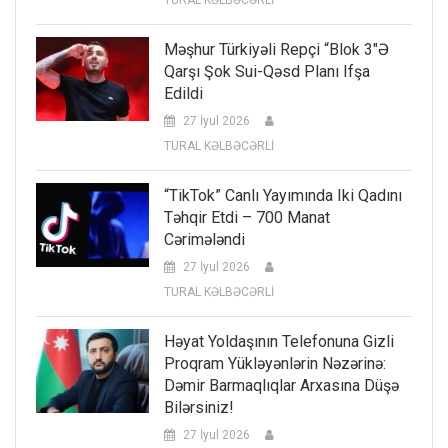
Məşhur Türkiyəli Repçi “Blok 3″ə
Qarşı Şok Sui-Qəsd Planı Ifşa
Edildi
27 İyul 2026
TURAL KƏLBƏCƏRLİ
“TikTok” Canlı Yayımında Iki Qadını
Təhqir Etdi – 700 Manat
Cərimələndi
27 İyul 2026
TURAL KƏLBƏCƏRLİ
Həyat Yoldaşının Telefonuna Gizli
Proqram Yükləyənlərin Nəzərinə:
Dəmir Barmaqlıqlar Arxasına Düşə
Bilərsiniz!
27 İyul 2026