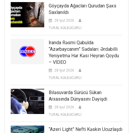
Göyçayda Ağacları Qurudan Şəxs
Saxlanıldı
28 İyul 2026
TURAL KƏLBƏCƏRLİ
İranda Rəsmi Qəbulda
“Azərbaycanım” Sədaları: Ərdəbilli
Yeniyetmə Hər Kəsi Heyran Qoydu
– VİDEO
28 İyul 2026
TURAL KƏLBƏCƏRLİ
Biləsuvarda Sürücü Sükan
Arxasında Dünyasını Dəyişdi
28 İyul 2026
TURAL KƏLBƏCƏRLİ
“Azeri Light” Nefti Kəskin Ucuzlaşdı