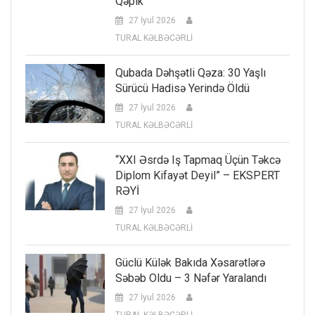
Qəpik
27 İyul 2026
TURAL KƏLBƏCƏRLİ
Qubada Dəhşətli Qəza: 30 Yaşlı
Sürücü Hadisə Yerində Öldü
27 İyul 2026
TURAL KƏLBƏCƏRLİ
“XXI Əsrdə Iş Tapmaq Üçün Təkcə
Diplom Kifayət Deyil” – EKSPERT
RƏYİ
27 İyul 2026
TURAL KƏLBƏCƏRLİ
Güclü Külək Bakıda Xəsarətlərə
Səbəb Oldu – 3 Nəfər Yaralandı
27 İyul 2026
TURAL KƏLBƏCƏRLİ