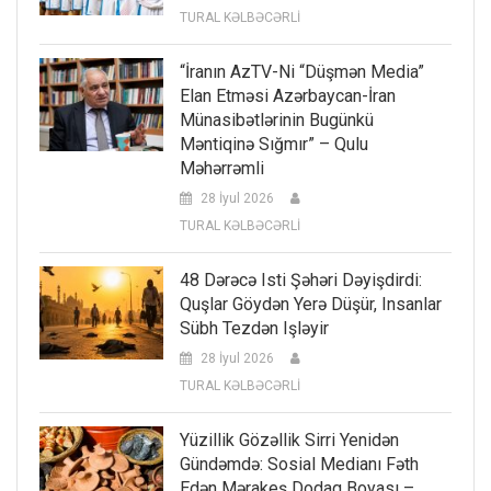
TURAL KƏLBƏCƏRLİ
“İranın AzTV-Ni “düşmən Media”
Elan Etməsi Azərbaycan-İran
Münasibətlərinin Bugünkü
Məntiqinə Sığmır” – Qulu
Məhərrəmli
28 İyul 2026
TURAL KƏLBƏCƏRLİ
48 Dərəcə Isti Şəhəri Dəyişdirdi:
Quşlar Göydən Yerə Düşür, Insanlar
Sübh Tezdən Işləyir
28 İyul 2026
TURAL KƏLBƏCƏRLİ
Yüzillik Gözəllik Sirri Yenidən
Gündəmdə: Sosial Medianı Fəth
Edən Mərakeş Dodaq Boyası –