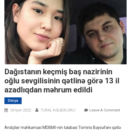
Dağıstanın keçmiş baş nazirinin
oğlu sevgilisinin qətlinə görə 13 il
azadlıqdan məhrum edildi
Dünya
On
24 İyun 2022
TURAL KƏLBƏCƏRLİ
Leave A Comment
Dağıst
Keçmi
Andçılar məhkəməsi MDBMİ-nin tələbəsi Tomiris Bəysəfanı qətlə
Baş