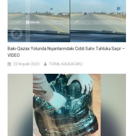
Bakı-Qazax Yolunda Nişanlarındakı Ciddi Səhv Təhlükə Saçır –
VİDEO
22 Noyabr 2023
TURAL KƏLBƏCƏRLİ