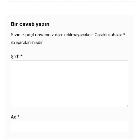
Bir cavab yazın
Sizin e-poçt ünvanınız dərc edilməyəcəkdir.
Gərəkli sahələr
*
ilə işarələnmişdir
Şərh
*
Ad
*