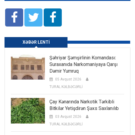
XƏBƏR LENTI
Şəhriyar Şəmşirlinin Komandası:
Suraxanıda Narkomaniyaya Qarşı
Dəmir Yumruq
05 Avqust 2026
TURAL KƏLBƏCƏRLİ
Çay Kənarında Narkotik Tərkibli
Bitkilər Yetişdirən Şəxs Saxlanılıb
03 Avqust 2026
TURAL KƏLBƏCƏRLİ