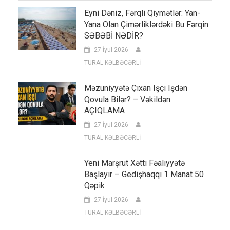
Eyni Dəniz, Fərqli Qiymətlər: Yan-
Yana Olan Çimərliklərdəki Bu Fərqin
SƏBƏBİ NƏDİR?
27 İyul 2026
TURAL KƏLBƏCƏRLİ
Məzuniyyətə Çıxan Işçi Işdən
Qovula Bilər? – Vəkildən
AÇIQLAMA
27 İyul 2026
TURAL KƏLBƏCƏRLİ
Yeni Marşrut Xətti Fəaliyyətə
Başlayır – Gedişhaqqı 1 Manat 50
Qəpik
27 İyul 2026
TURAL KƏLBƏCƏRLİ