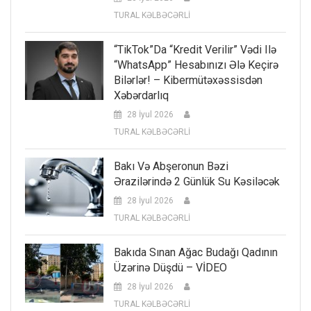
TURAL KƏLBƏCƏRLİ
“TikTok”da “kredit Verilir” Vədi Ilə
“WhatsApp” Hesabınızı Ələ Keçirə
Bilərlər! – Kibermütəxəssisdən
Xəbərdarlıq
28 İyul 2026
TURAL KƏLBƏCƏRLİ
Bakı Və Abşeronun Bəzi
Ərazilərində 2 Günlük Su Kəsiləcək
28 İyul 2026
TURAL KƏLBƏCƏRLİ
Bakıda Sınan Ağac Budağı Qadının
Üzərinə Düşdü – VİDEO
28 İyul 2026
TURAL KƏLBƏCƏRLİ