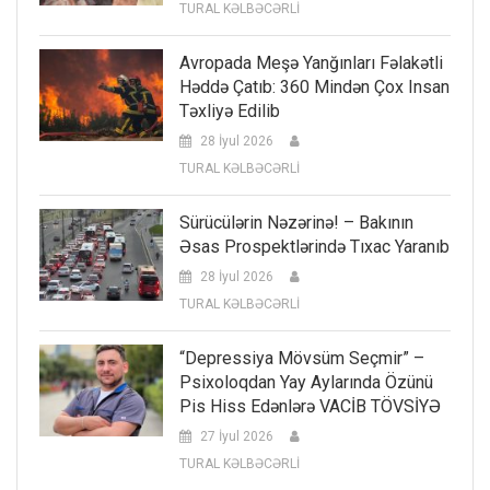
TURAL KƏLBƏCƏRLİ
Avropada Meşə Yanğınları Fəlakətli
Həddə Çatıb: 360 Mindən Çox Insan
Təxliyə Edilib
28 İyul 2026
TURAL KƏLBƏCƏRLİ
Sürücülərin Nəzərinə! – Bakının
Əsas Prospektlərində Tıxac Yaranıb
28 İyul 2026
TURAL KƏLBƏCƏRLİ
“Depressiya Mövsüm Seçmir” –
Psixoloqdan Yay Aylarında Özünü
Pis Hiss Edənlərə VACİB TÖVSİYƏ
27 İyul 2026
TURAL KƏLBƏCƏRLİ