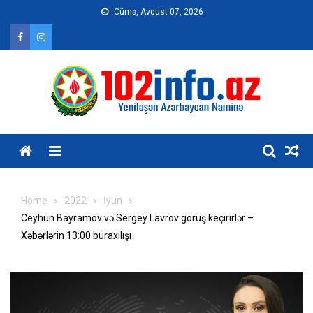
Skip
Cümə, Avqust 07, 2026
to
content
Home
2022
İyun
Ceyhun Bayramov və Sergey Lavrov görüş keçirirlər –
Xəbərlərin 13:00 buraxılışı