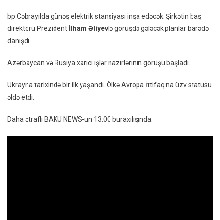
Serge
bp Cəbrayılda günəş elektrik stansiyası inşa edəcək. Şirkətin baş
Lavrov
direktoru Prezident
İlham Əliyev
lə görüşdə gələcək planlar barədə
Görüş
danışdı.
Keçirir
–
Azərbaycan və Rusiya xarici işlər nazirlərinin görüşü başladı.
Xəbərl
13:00
Ukrayna tarixində bir ilk yaşandı. Ölkə Avropa İttifaqına üzv statusu
Buraxıl
əldə etdi.
Daha ətraflı BAKU NEWS-un 13:00 buraxılışında: