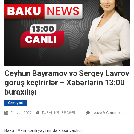
Ceyhun Bayramov və Sergey Lavrov
görüş keçirirlər – Xəbərlərin 13:00
buraxılışı
Cəmiyyət
On
24 İyun 2022
TURAL KƏLBƏCƏRLİ
Leave A Comment
Ceyhu
Bayra
Baku TV-nin canlı yayımında xəbər vaxtıdır.
Və