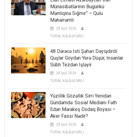
Münasibətlərinin Bugünkü
Məntiqinə Sığmır” – Qulu
Məhərrəmli
28 İyul 2026
TURAL KƏLBƏCƏRLİ
48 Dərəcə Isti Şəhəri Dəyişdirdi:
Quşlar Göydən Yerə Düşür, Insanlar
Sübh Tezdən Işləyir
28 İyul 2026
TURAL KƏLBƏCƏRLİ
Yüzillik Gözəllik Sirri Yenidən
Gündəmdə: Sosial Medianı Fəth
Edən Mərakeş Dodaq Boyası –
Aker Fassi Nədir?
28 İyul 2026
TURAL KƏLBƏCƏRLİ