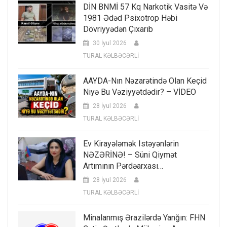
DİN BNMİ 57 Kq Narkotik Vasitə Və
1981 Ədəd Psixotrop Həbi
Dövriyyədən Çıxarıb
30 İyul 2026
TURAL KƏLBƏCƏRLİ
AAYDA-Nın Nəzarətində Olan Keçid
Niyə Bu Vəziyyətdədir? – VİDEO
28 İyul 2026
TURAL KƏLBƏCƏRLİ
Ev Kirayələmək Istəyənlərin
NƏZƏRİNƏ! – Süni Qiymət
Artımının Pərdəarxası…
28 İyul 2026
TURAL KƏLBƏCƏRLİ
Minalanmış Ərazilərdə Yanğın: FHN