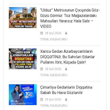
“Ulduz” Metrosunun Çıxışında Göz-
Gözü Görmür: Toz Mağazalardakı
Məhsulları Yararsız Hala Salır –
VİDEO
28 İyul 2026
TURAL KƏLBƏCƏRLİ
Xaricə Gedən Azərbaycanlıların
DİQQƏTİNƏ: Bu Səhvləri Edənlər
Pullarını Itirir, Küçədə Qalır!
28 İyul 2026
TURAL KƏLBƏCƏRLİ
Çimərliyə Gedənlərin Diqqətinə:
Sabah Bu Hava Gözlənilir
28 İyul 2026
TURAL KƏLBƏCƏRLİ