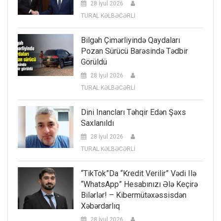
28 İyul 2026
TURAL KƏLBƏCƏRLİ
Bilgəh Çimərliyində Qaydaları
Pozan Sürücü Barəsində Tədbir
Görüldü
28 İyul 2026
TURAL KƏLBƏCƏRLİ
Dini Inancları Təhqir Edən Şəxs
Saxlanıldı
28 İyul 2026
TURAL KƏLBƏCƏRLİ
“TikTok”da “kredit Verilir” Vədi Ilə
“WhatsApp” Hesabınızı Ələ Keçirə
Bilərlər! – Kibermütəxəssisdən
Xəbərdarlıq
28 İyul 2026