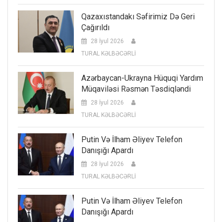
Qazaxıstandakı Səfirimiz Də Geri
Çağırıldı
28 İyul 2026
TURAL KƏLBƏCƏRLİ
Azərbaycan-Ukrayna Hüquqi Yardım
Müqaviləsi Rəsmən Təsdiqləndi
28 İyul 2026
TURAL KƏLBƏCƏRLİ
Putin Və İlham Əliyev Telefon
Danışığı Apardı
28 İyul 2026
TURAL KƏLBƏCƏRLİ
Putin Və İlham Əliyev Telefon
Danışığı Apardı