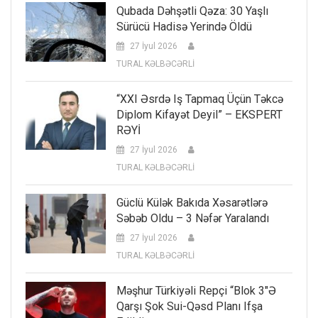
Qubada Dəhşətli Qəza: 30 Yaşlı
Sürücü Hadisə Yerində Öldü
27 İyul 2026
TURAL KƏLBƏCƏRLİ
“XXI Əsrdə Iş Tapmaq Üçün Təkcə
Diplom Kifayət Deyil” – EKSPERT
RƏYİ
27 İyul 2026
TURAL KƏLBƏCƏRLİ
Güclü Külək Bakıda Xəsarətlərə
Səbəb Oldu – 3 Nəfər Yaralandı
27 İyul 2026
TURAL KƏLBƏCƏRLİ
Məşhur Türkiyəli Repçi “Blok 3″ə
Qarşı Şok Sui-Qəsd Planı Ifşa