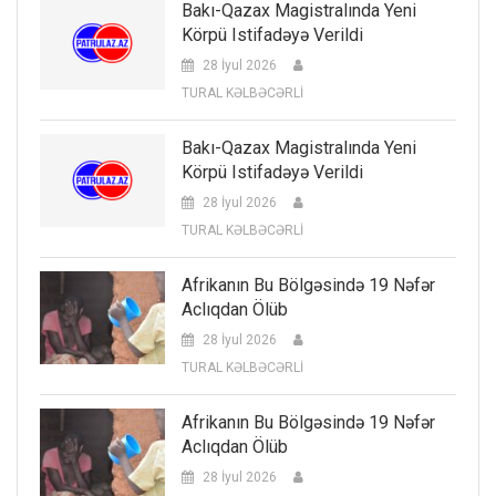
Bakı-Qazax Magistralında Yeni
Körpü Istifadəyə Verildi
28 İyul 2026
TURAL KƏLBƏCƏRLİ
Bakı-Qazax Magistralında Yeni
Körpü Istifadəyə Verildi
28 İyul 2026
TURAL KƏLBƏCƏRLİ
Afrikanın Bu Bölgəsində 19 Nəfər
Aclıqdan Ölüb
28 İyul 2026
TURAL KƏLBƏCƏRLİ
Afrikanın Bu Bölgəsində 19 Nəfər
Aclıqdan Ölüb
28 İyul 2026