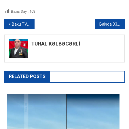
Baxış Sayı:
103
Yazı
Baku TV əməkdaşı Ukraynadan xəbər verir: “Azərbaycanlı hərbçi döyüşlərdə həlak olub” – VİDEO
Bakıda 33 dərəcə isti olacaq, bəzi rayonlara yağış yağacaq – Şənbə gününün HAVASI
naviqasiyası
TURAL KƏLBƏCƏRLİ
RELATED POSTS