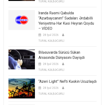
TURAL KƏLBƏCƏRLİ
İranda Rəsmi Qəbulda
“Azərbaycanım” Sədaları: Ərdəbilli
Yeniyetmə Hər Kəsi Heyran Qoydu
– VİDEO
28 İyul 2026
TURAL KƏLBƏCƏRLİ
Biləsuvarda Sürücü Sükan
Arxasında Dünyasını Dəyişdi
28 İyul 2026
TURAL KƏLBƏCƏRLİ
“Azeri Light” Nefti Kəskin Ucuzlaşdı
28 İyul 2026
TURAL KƏLBƏCƏRLİ