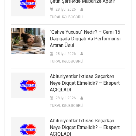
Çətin Şərtlərdə Mübarizə Aparır
28 İyul 2026
TURAL KƏLBƏCƏRLİ
“Qəhvə Yuxusu” Nədir? – Cəmi 15
Dəqiqədə Diqqəti Və Performansı
Artıran Üsul
28 İyul 2026
TURAL KƏLBƏCƏRLİ
Abituriyentlər Ixtisas Seçərkən
Nəyə Diqqət Etməlidir? – Ekspert
AÇIQLADI
28 İyul 2026
TURAL KƏLBƏCƏRLİ
Abituriyentlər Ixtisas Seçərkən
Nəyə Diqqət Etməlidir? – Ekspert
AÇIQLADI