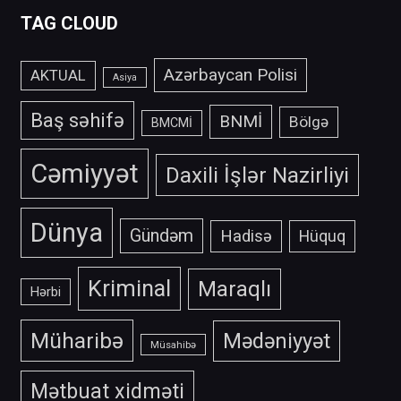
TAG CLOUD
Azərbaycan Polisi
AKTUAL
Asiya
Baş səhifə
BNMİ
Bölgə
BMCMİ
Cəmiyyət
Daxili İşlər Nazirliyi
Dünya
Gündəm
Hadisə
Hüquq
Kriminal
Maraqlı
Hərbi
Müharibə
Mədəniyyət
Müsahibə
Mətbuat xidməti