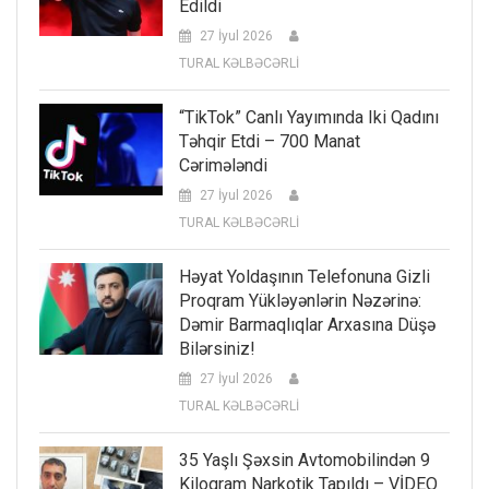
Edildi
27 İyul 2026
TURAL KƏLBƏCƏRLİ
“TikTok” Canlı Yayımında Iki Qadını
Təhqir Etdi – 700 Manat
Cərimələndi
27 İyul 2026
TURAL KƏLBƏCƏRLİ
Həyat Yoldaşının Telefonuna Gizli
Proqram Yükləyənlərin Nəzərinə:
Dəmir Barmaqlıqlar Arxasına Düşə
Bilərsiniz!
27 İyul 2026
TURAL KƏLBƏCƏRLİ
35 Yaşlı Şəxsin Avtomobilindən 9
Kiloqram Narkotik Tapıldı – VİDEO