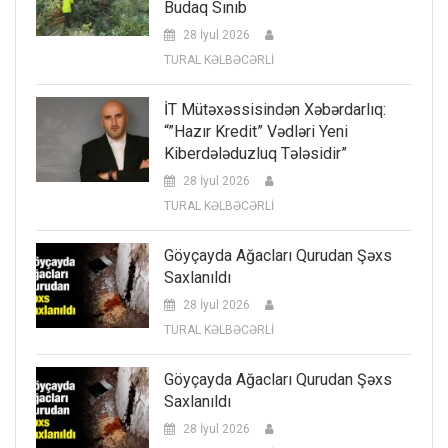
Budaq Sınıb
28 İyul 2026
TURAL KƏLBƏCƏRLİ
İT Mütəxəssisindən Xəbərdarlıq:
“”Hazır Kredit” Vədləri Yeni
Kiberdələduzluq Tələsidir”
28 İyul 2026
TURAL KƏLBƏCƏRLİ
Göyçayda Ağacları Qurudan Şəxs
Saxlanıldı
28 İyul 2026
TURAL KƏLBƏCƏRLİ
Göyçayda Ağacları Qurudan Şəxs
Saxlanıldı
28 İyul 2026