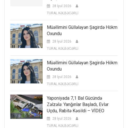
28 İyul 2026
TURAL KƏLBƏCƏRLİ
Müəllimini Güllələyən Şagirdə Hökm
Oxundu
28 İyul 2026
TURAL KƏLBƏCƏRLİ
Müəllimini Güllələyən Şagirdə Hökm
Oxundu
28 İyul 2026
TURAL KƏLBƏCƏRLİ
Yaponiyada 7,1 Bal Gücündə
Zəlzələ: Yanğınlar Başladı, Evlər
Uçdu, Rabitə Kəsildi – VİDEO
28 İyul 2026
TURAL KƏLBƏCƏRLİ