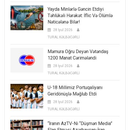
Yayda Minlərlə Gəncin Etdiyi
Təhlükəli Hərəkət: İflic Və Ölümlə
Nəticələnə Bilər!
28 İyul 2026
TURAL KƏLBƏCƏRLİ
Məmura Oğru Deyən Vətəndaş
1200 Manat Cərimələndi
28 İyul 2026
TURAL KƏLBƏCƏRLİ
U-18 Millimiz Portuqaliyanı
Geridönüşlə Məğlub Etdi
28 İyul 2026
TURAL KƏLBƏCƏRLİ
“İranın AzTV-Ni “düşmən Media”
Elan Etməsi Azərbaycan-İran