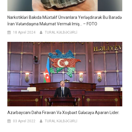
Narkotikləri Bakıda Müxtəlif Ünvanlara Yerləşdirərək Bu Barədə
İran Vətəndaşına Məlumat Verməli Imiş… – FOTO
18 Aprel 2024
TURAL KƏLBƏCƏRLİ
Azərbaycanı Daha Firavan Və Xoşbəxt Gələcəyə Aparan Lider.
03 Aprel 2022
TURAL KƏLBƏCƏRLİ