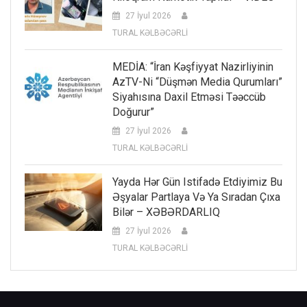
27 İyul 2026
TURAL KƏLBƏCƏRLİ
MEDİA: “İran Kəşfiyyat Nazirliyinin
AzTV-Ni “düşmən Media Qurumları”
Siyahısına Daxil Etməsi Təəccüb
Doğurur”
27 İyul 2026
TURAL KƏLBƏCƏRLİ
Yayda Hər Gün Istifadə Etdiyimiz Bu
Əşyalar Partlaya Və Ya Sıradan Çıxa
Bilər – XƏBƏRDARLIQ
27 İyul 2026
TURAL KƏLBƏCƏRLİ