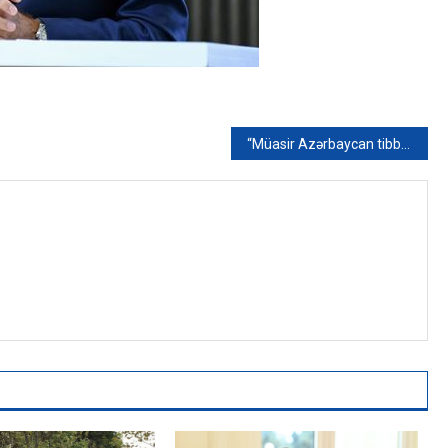
“Müasir Azərbaycan tibb tarixində Heydər Əliyev faktoru” adlı panel diskussiyası keçirilib – FOTO