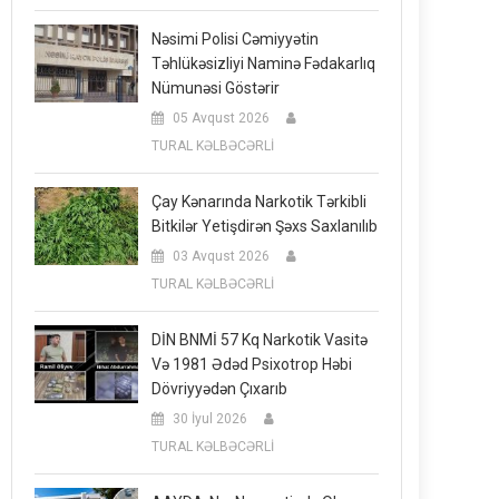
Nəsimi Polisi Cəmiyyətin
Təhlükəsizliyi Naminə Fədakarlıq
Nümunəsi Göstərir
05 Avqust 2026
TURAL KƏLBƏCƏRLİ
Çay Kənarında Narkotik Tərkibli
Bitkilər Yetişdirən Şəxs Saxlanılıb
03 Avqust 2026
TURAL KƏLBƏCƏRLİ
DİN BNMİ 57 Kq Narkotik Vasitə
Və 1981 Ədəd Psixotrop Həbi
Dövriyyədən Çıxarıb
30 İyul 2026
TURAL KƏLBƏCƏRLİ