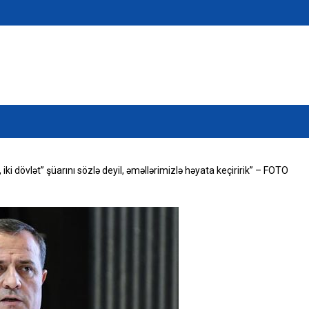
iki dövlət” şüarını sözlə deyil, əməllərimizlə həyata keçiririk” – FOTO