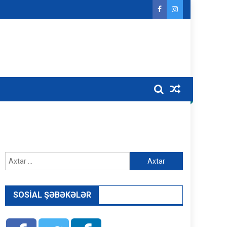
Axtarış:
SOSIAL ŞƏBƏKƏLƏR