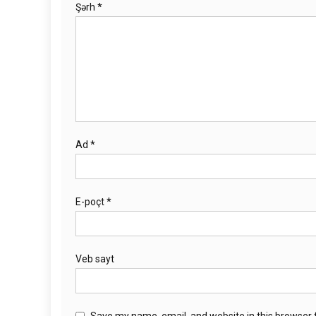
Şərh
*
Ad
*
E-poçt
*
Veb sayt
Save my name, email, and website in this browser 