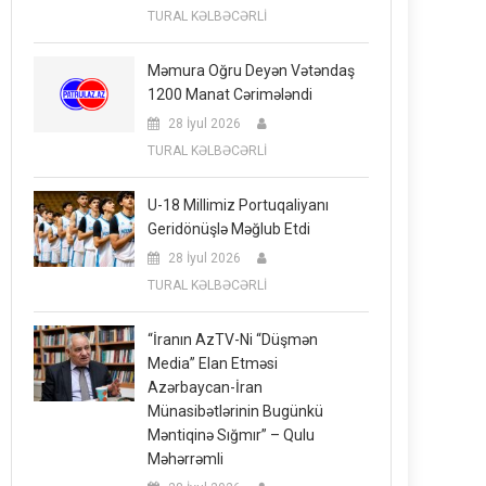
TURAL KƏLBƏCƏRLİ
Məmura Oğru Deyən Vətəndaş
1200 Manat Cərimələndi
28 İyul 2026
TURAL KƏLBƏCƏRLİ
U-18 Millimiz Portuqaliyanı
Geridönüşlə Məğlub Etdi
28 İyul 2026
TURAL KƏLBƏCƏRLİ
“İranın AzTV-Ni “düşmən
Media” Elan Etməsi
Azərbaycan-İran
Münasibətlərinin Bugünkü
Məntiqinə Sığmır” – Qulu
Məhərrəmli