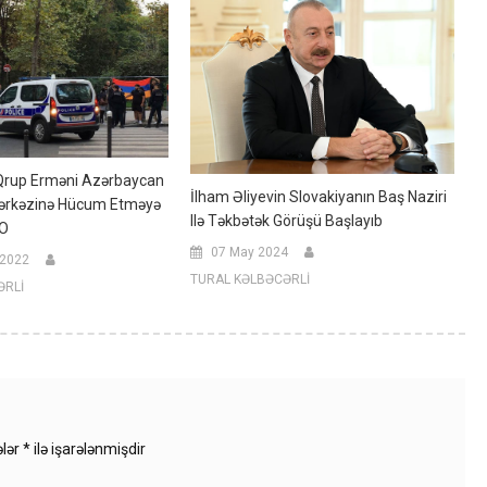
 Qrup Erməni Azərbaycan
İlham Əliyevin Slovakiyanın Baş Naziri
ərkəzinə Hücum Etməyə
Ilə Təkbətək Görüşü Başlayıb
EO
07 May 2024
 2022
TURAL KƏLBƏCƏRLİ
ƏRLİ
ələr
*
ilə işarələnmişdir