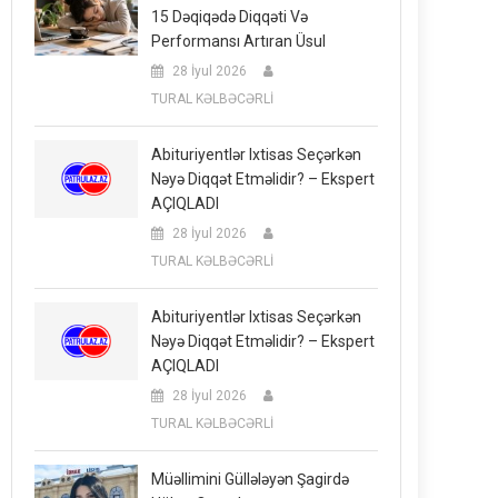
15 Dəqiqədə Diqqəti Və
Performansı Artıran Üsul
28 İyul 2026
TURAL KƏLBƏCƏRLİ
Abituriyentlər Ixtisas Seçərkən
Nəyə Diqqət Etməlidir? – Ekspert
AÇIQLADI
28 İyul 2026
TURAL KƏLBƏCƏRLİ
Abituriyentlər Ixtisas Seçərkən
Nəyə Diqqət Etməlidir? – Ekspert
AÇIQLADI
28 İyul 2026
TURAL KƏLBƏCƏRLİ
Müəllimini Güllələyən Şagirdə