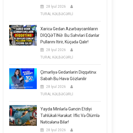
28 İyul 2026
TURAL KƏLBƏCƏRLİ
Xaricə Gedən Azərbaycanlıların
DİQQƏTİNƏ: Bu Səhvləri Edənlər
Pullarını Itirir, Küçədə Qalır!
28 İyul 2026
TURAL KƏLBƏCƏRLİ
Çimərliyə Gedənlərin Diqqətinə:
Sabah Bu Hava Gözlənilir
28 İyul 2026
TURAL KƏLBƏCƏRLİ
Yayda Minlərlə Gəncin Etdiyi
Təhlükəli Hərəkət: İflic Və Ölümlə
Nəticələnə Bilər!
28 İyul 2026