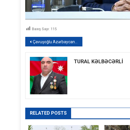
Baxış Sayı:
115
Yazı
Çavuşoğlu Azərbaycan xalqını təbrik edib – FOTO
naviqasiyası
TURAL KƏLBƏCƏRLİ
RELATED POSTS