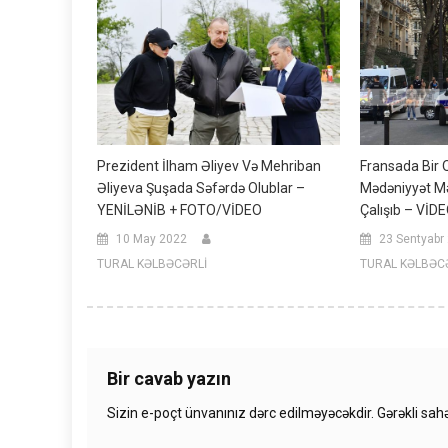
Prezident İlham Əliyev Və Mehriban
Fransada Bir
Əliyeva Şuşada Səfərdə Olublar –
Mədəniyyət M
YENİLƏNİB + FOTO/VİDEO
Çalışıb – VİD
10 May 2022
23 Sentyabr
TURAL KƏLBƏCƏRLİ
TURAL KƏLBƏC
Bir cavab yazın
Sizin e-poçt ünvanınız dərc edilməyəcəkdir.
Gərəkli sah