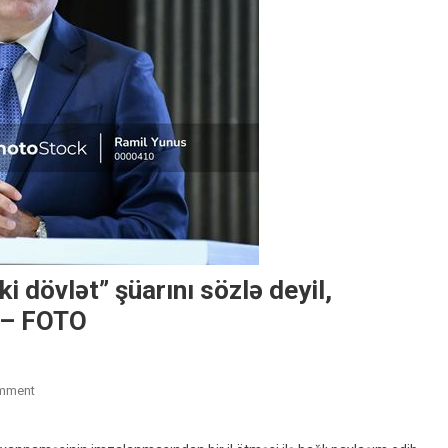
i dövlət” şüarını sözlə deyil,
” – FOTO
On
mment
Ceyhun
Bayramov: