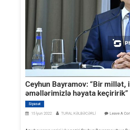
Ceyhun Bayramov: “Bir millət, ik
əməllərimizlə həyata keçiririk
Siyasət
15 İyun 2022
TURAL KƏLBƏCƏRLİ
Leave A Co