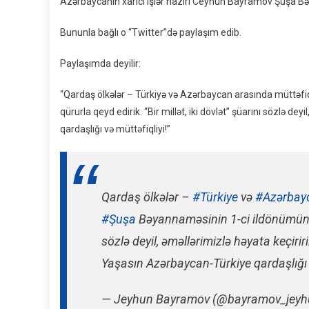
Azərbaycanın xarici işlər naziri Ceyhun Bayramov Şuşa Bə
Bununla bağlı o “Twitter”də paylaşım edib.
Paylaşımda deyilir:
“Qardaş ölkələr – Türkiyə və Azərbaycan arasında müttəfi
qürurla qeyd edirik. “Bir millət, iki dövlət” şüarını sözlə d
qardaşlığı və müttəfiqliyi!”
Qardaş ölkələr –
#Türkiye
və
#Azərbay
#Şuşa
Bəyannaməsinin 1-ci ildönümünü
sözlə deyil, əməllərimizlə həyata keçiriri
Yaşasın Azərbaycan-Türkiye qardaşlığı 
— Jeyhun Bayramov (@bayramov_jey