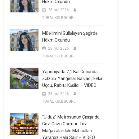
Hökm Oxundu
28 İyul 2026
TURAL KƏLBƏCƏRLİ
Müəllimini Güllələyən Şagirdə
Hökm Oxundu
28 İyul 2026
TURAL KƏLBƏCƏRLİ
Yaponiyada 7,1 Bal Gücündə
Zəlzələ: Yanğınlar Başladı, Evlər
Uçdu, Rabitə Kəsildi – VİDEO
28 İyul 2026
TURAL KƏLBƏCƏRLİ
“Ulduz” Metrosunun Çıxışında
Göz-Gözü Görmür: Toz
Mağazalardakı Məhsulları
Yararsız Hala Salır – VİDEO