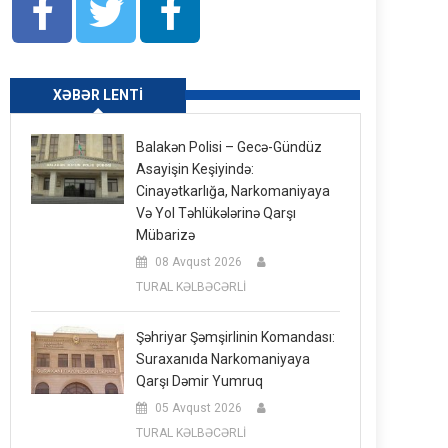
XƏBƏR LENTI
Balakən Polisi – Gecə-Gündüz
Asayişin Keşiyində:
Cinayətkarlığa, Narkomaniyaya
Və Yol Təhlükələrinə Qarşı
Mübarizə
08 Avqust 2026
TURAL KƏLBƏCƏRLİ
Şəhriyar Şəmşirlinin Komandası:
Suraxanıda Narkomaniyaya
Qarşı Dəmir Yumruq
05 Avqust 2026
TURAL KƏLBƏCƏRLİ