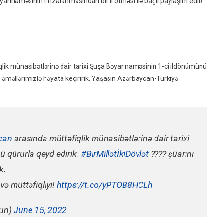
yannaməsinin imzalanmasından bir il ötməsi ilə bağlı paylaşım edib.
“Bir
Millət,
Iki
Dövlət”
Şüarını
Sözlə
qlik münasibətlərinə dair tarixi Şuşa Bəyannaməsinin 1-ci ildönümünü
Deyil,
eyil, əməllərimizlə həyata keçiririk. Yaşasın Azərbaycan-Türkiyə
Əməllərimizlə
Həyata
Keçiririk”
–
FOTO
can
arasında müttəfiqlik münasibətlərinə dair tarixi
 qürurla qeyd edirik.
#BirMillətİkiDövlət
???? şüarını
k.
və müttəfiqliyi!
https://t.co/yPTOB8HCLh
hun)
June 15, 2022