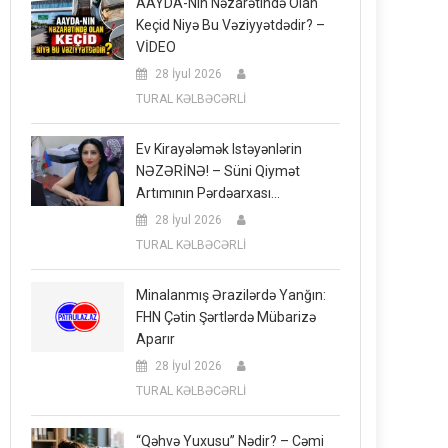
AAYDA-Nın Nəzarətində Olan
Keçid Niyə Bu Vəziyyətdədir? –
VİDEO
28 İyul 2026
TURAL KƏLBƏCƏRLİ
Ev Kirayələmək Istəyənlərin
NƏZƏRİNƏ! – Süni Qiymət
Artımının Pərdəarxası…
28 İyul 2026
TURAL KƏLBƏCƏRLİ
Minalanmış Ərazilərdə Yanğın:
FHN Çətin Şərtlərdə Mübarizə
Aparır
28 İyul 2026
TURAL KƏLBƏCƏRLİ
“Qəhvə Yuxusu” Nədir? – Cəmi