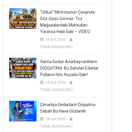
“Ulduz” Metrosunun Çıxışında
Göz-Gözü Görmür: Toz
Mağazalardakı Məhsulları
Yararsız Hala Salır – VİDEO
28 İyul 2026
TURAL KƏLBƏCƏRLİ
Xaricə Gedən Azərbaycanlıların
DİQQƏTİNƏ: Bu Səhvləri Edənlər
Pullarını Itirir, Küçədə Qalır!
28 İyul 2026
TURAL KƏLBƏCƏRLİ
Çimərliyə Gedənlərin Diqqətinə:
Sabah Bu Hava Gözlənilir
28 İyul 2026
TURAL KƏLBƏCƏRLİ