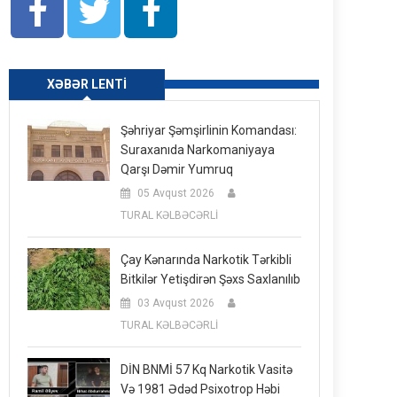
XƏBƏR LENTI
Şəhriyar Şəmşirlinin Komandası:
Suraxanıda Narkomaniyaya
Qarşı Dəmir Yumruq
05 Avqust 2026
TURAL KƏLBƏCƏRLİ
Çay Kənarında Narkotik Tərkibli
Bitkilər Yetişdirən Şəxs Saxlanılıb
03 Avqust 2026
TURAL KƏLBƏCƏRLİ
DİN BNMİ 57 Kq Narkotik Vasitə
Və 1981 Ədəd Psixotrop Həbi