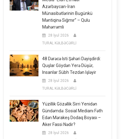
Azərbaycan-İran
Münasibətlərinin Bugünkü
Məntiqinə Sığmır” – Qulu
Məhərrəmli
28 İyul 2026
TURAL KƏLBƏCƏRLİ
48 Dərəcə Isti Şəhəri Dəyişdirdi:
Quşlar Göydən Yerə Düşür,
Insanlar Sübh Tezdən Işləyir
28 İyul 2026
TURAL KƏLBƏCƏRLİ
Yüzillik Gözəllik Sirri Yenidən
Gündəmdə: Sosial Medianı Fəth
Edən Mərakeş Dodaq Boyası –
Aker Fassi Nədir?
28 İyul 2026