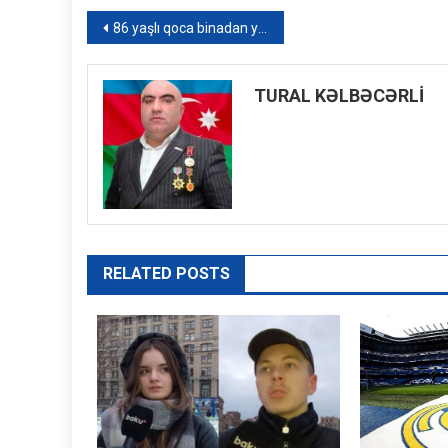
Yazı
86 yaşlı qoca binadan yıxılaraq ölüb
naviqasiyası
TURAL KƏLBƏCƏRLİ
RELATED POSTS