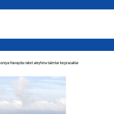
niya Havayda raket əleyhinə təlimlər keçirəcəklər