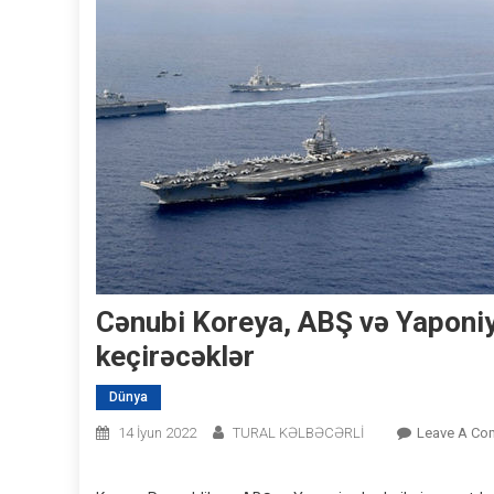
Cənubi Koreya, ABŞ və Yaponiy
keçirəcəklər
Dünya
14 İyun 2022
TURAL KƏLBƏCƏRLİ
Leave A Co