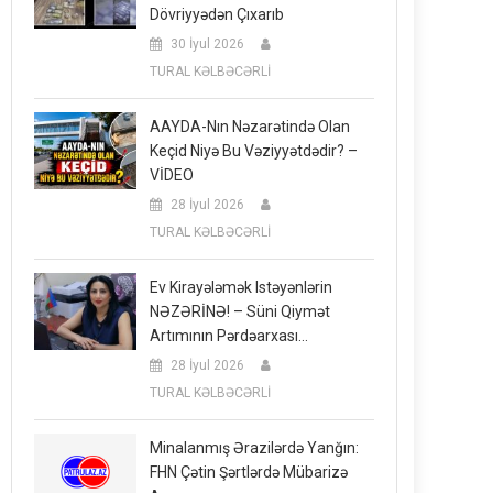
Dövriyyədən Çıxarıb
30 İyul 2026
TURAL KƏLBƏCƏRLİ
AAYDA-Nın Nəzarətində Olan
Keçid Niyə Bu Vəziyyətdədir? –
VİDEO
28 İyul 2026
TURAL KƏLBƏCƏRLİ
Ev Kirayələmək Istəyənlərin
NƏZƏRİNƏ! – Süni Qiymət
Artımının Pərdəarxası…
28 İyul 2026
TURAL KƏLBƏCƏRLİ
Minalanmış Ərazilərdə Yanğın:
FHN Çətin Şərtlərdə Mübarizə