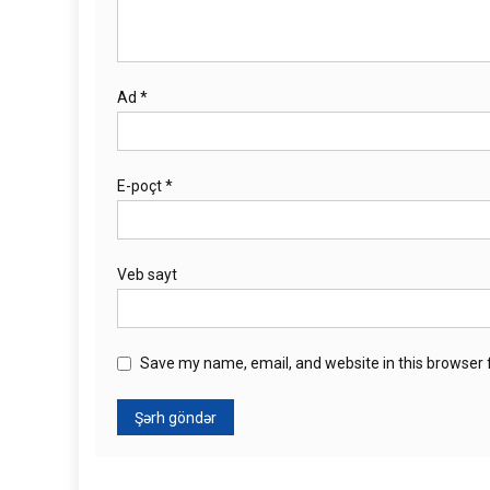
Ad
*
E-poçt
*
Veb sayt
Save my name, email, and website in this browser 