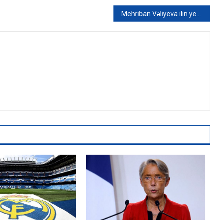
Mehriban Vəliyeva ilin yekunlarını AÇIQLADI: Bu il 12-ci sinfi neçə nəfər bitirir?