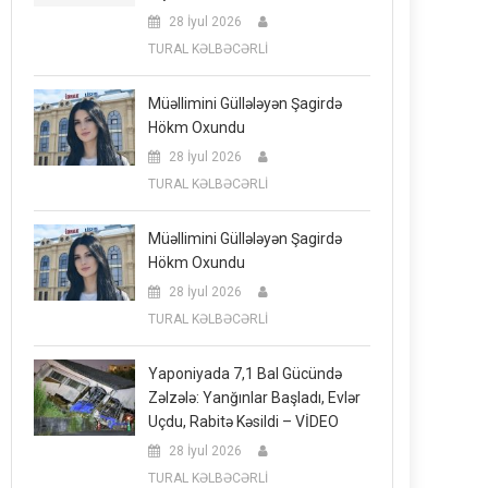
28 İyul 2026
TURAL KƏLBƏCƏRLİ
Müəllimini Güllələyən Şagirdə
Hökm Oxundu
28 İyul 2026
TURAL KƏLBƏCƏRLİ
Müəllimini Güllələyən Şagirdə
Hökm Oxundu
28 İyul 2026
TURAL KƏLBƏCƏRLİ
Yaponiyada 7,1 Bal Gücündə
Zəlzələ: Yanğınlar Başladı, Evlər
Uçdu, Rabitə Kəsildi – VİDEO
28 İyul 2026
TURAL KƏLBƏCƏRLİ