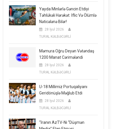
Yayda Minlərlə Gəncin Etdiyi
Təhlükəli Hərəkət: İflic Və Ölümlə
Nəticələnə Bilər!
28 İyul 2026
TURAL KƏLBƏCƏRLİ
Məmura Oğru Deyən Vətəndaş
1200 Manat Cərimələndi
28 İyul 2026
TURAL KƏLBƏCƏRLİ
U-18 Millimiz Portuqaliyanı
Geridönüşlə Məğlub Etdi
28 İyul 2026
TURAL KƏLBƏCƏRLİ
“İranın AzTV-Ni “düşmən
Media” Elan Etməsi