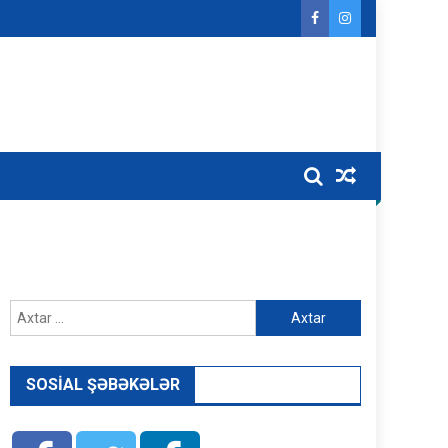
Axtarış:
SOSIAL ŞƏBƏKƏLƏR