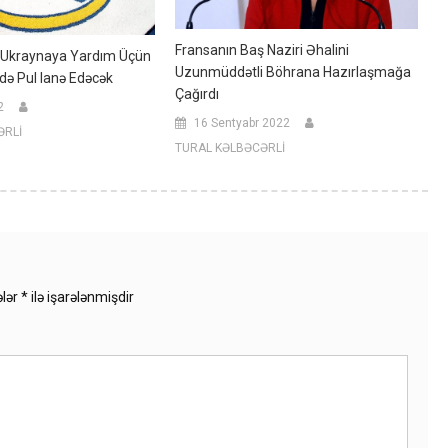
Fransanın Baş Naziri Əhalini
” Ukraynaya Yardım Üçün
Uzunmüddətli Böhrana Hazırlaşmağa
ə Pul Ianə Edəcək
Çağırdı
2
16 Sentyabr 2022
ƏRLİ
TURAL KƏLBƏCƏRLİ
ələr
*
ilə işarələnmişdir