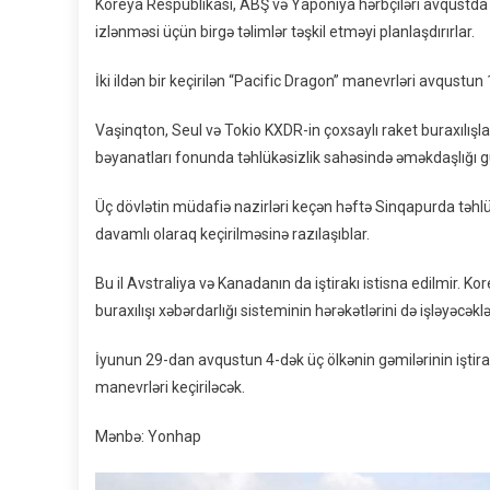
Koreya Respublikası, ABŞ və Yaponiya hərbçiləri avqustda A
izlənməsi üçün birgə təlimlər təşkil etməyi planlaşdırırlar.
İki ildən bir keçirilən “Pacific Dragon” manevrləri avqustu
Vaşinqton, Seul və Tokio KXDR-in çoxsaylı raket buraxılışl
bəyanatları fonunda təhlükəsizlik sahəsində əməkdaşlığı g
Üç dövlətin müdafiə nazirləri keçən həftə Sinqapurda təhlük
davamlı olaraq keçirilməsinə razılaşıblar.
Bu il Avstraliya və Kanadanın da iştirakı istisna edilmir. Ko
buraxılışı xəbərdarlığı sisteminin hərəkətlərini də işləyəcəklə
İyunun 29-dan avqustun 4-dək üç ölkənin gəmilərinin iştira
manevrləri keçiriləcək.
Mənbə: Yonhap