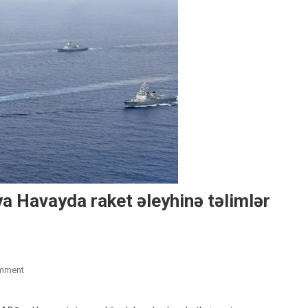
a Havayda raket əleyhinə təlimlər
On
mment
Cənubi
Koreya,