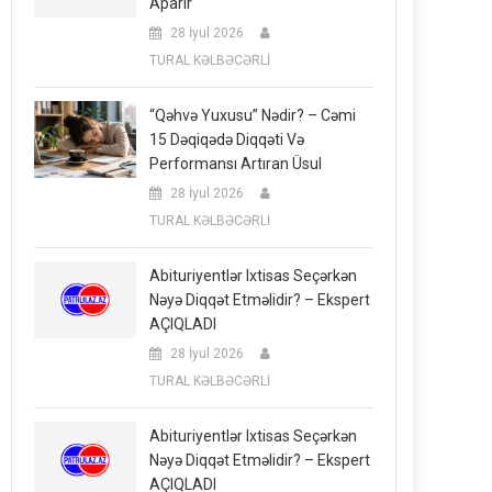
Aparır
28 İyul 2026
TURAL KƏLBƏCƏRLİ
“Qəhvə Yuxusu” Nədir? – Cəmi
15 Dəqiqədə Diqqəti Və
Performansı Artıran Üsul
28 İyul 2026
TURAL KƏLBƏCƏRLİ
Abituriyentlər Ixtisas Seçərkən
Nəyə Diqqət Etməlidir? – Ekspert
AÇIQLADI
28 İyul 2026
TURAL KƏLBƏCƏRLİ
Abituriyentlər Ixtisas Seçərkən
Nəyə Diqqət Etməlidir? – Ekspert
AÇIQLADI