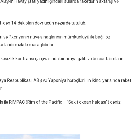
BŞ-ın Havay ştatı yaxınlığındakı sularda raketlərin axtarışı və
ABŞ
Və
Yaponiya
n 1-dən 14-dək olan dövr üçün nəzərdə tutulub.
Havayda
Raket
arı və Pxenyanın nüvə sınaqlarının mümkünlüyü ilə bağlı öz
Əleyhinə
ücləndirməkdə maraqlıdırlar.
Təlimlər
Keçirəcəklər
əsizlik konfransı çərçivəsində bir araya gəlib və bu cür təlimlərin
reya Respublikası, ABŞ və Yaponiya hərbçiləri ilin ikinci yarısında raket
r.
kı ilə RIMPAC (Rim of the Pacific – “Sakit okean halqası”) dəniz