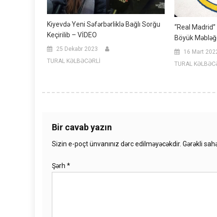
Kiyevdə Yeni Səfərbərliklə Bağlı Sorğu
“Real Madrid
Keçirilib – VİDEO
Böyük Məbləğd
25 Dekabr 2023
16 Mart 202
TURAL KƏLBƏCƏRLİ
TURAL KƏLBƏC
Bir cavab yazın
Sizin e-poçt ünvanınız dərc edilməyəcəkdir.
Gərəkli sah
Şərh
*