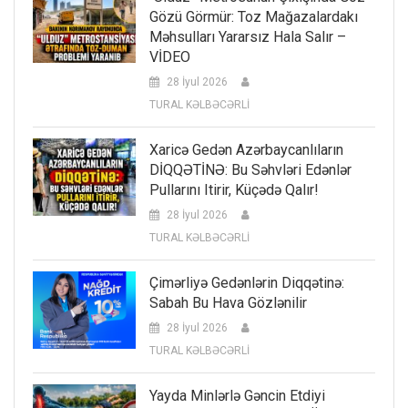
Gözü Görmür: Toz Mağazalardakı
Məhsulları Yararsız Hala Salır –
VİDEO
28 İyul 2026
TURAL KƏLBƏCƏRLİ
Xaricə Gedən Azərbaycanlıların
DİQQƏTİNƏ: Bu Səhvləri Edənlər
Pullarını Itirir, Küçədə Qalır!
28 İyul 2026
TURAL KƏLBƏCƏRLİ
Çimərliyə Gedənlərin Diqqətinə:
Sabah Bu Hava Gözlənilir
28 İyul 2026
TURAL KƏLBƏCƏRLİ
Yayda Minlərlə Gəncin Etdiyi