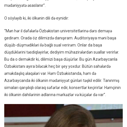
mədəniyyətə əsaslanır”.
O söyləyib ki, iki ölkənin dili də eynidir:
“Mən hər il dəfələrlə Özbəkistan universitetlərinə dərs deməyə
gedirəm. Orada öz dilimizdə danışıram. Auditoriyaya məni başa
düşüb-düşmədikləri ilə bağlı sual verirəm. Onlar da başa
düşdüklərini təsdiqləyirlər, dediyim mühazirələrdən suallar verirlər.
Bu da o deməkdir ki, dilimizi başa düşürlər. Bu gün Azərbaycanla
Özbəkistanı ayıra biləcək heç bir şey yoxdur. Bütün sahələrdə
əməkdaşlıq əlaqələri var. Həm Özbəkistanda, həm də
Azərbaycanda iki ölkənin mədəniyyət günləri təşkil edilir. Tanınmış
simaları qarşılıqlı olaraq səfərlər edir, konsertlər keçirirlər. Həmçinin
iki ölkənin dahilərinin adlarına mərkəzlər və küçələr də var”.