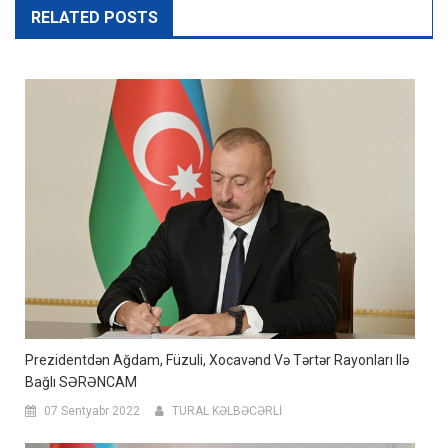
RELATED POSTS
Prezidentdən Ağdam, Füzuli, Xocavənd Və Tərtər Rayonları Ilə
Bağlı SƏRƏNCAM
07 Sentyabr 2022
TURAL KƏLBƏCƏRLİ