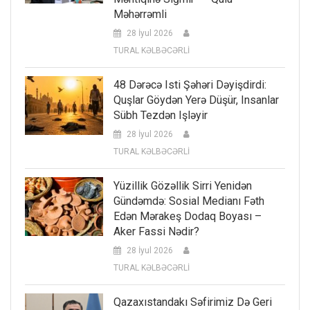
Məhərrəmli
28 İyul 2026
TURAL KƏLBƏCƏRLİ
48 Dərəcə Isti Şəhəri Dəyişdirdi:
Quşlar Göydən Yerə Düşür, Insanlar
Sübh Tezdən Işləyir
28 İyul 2026
TURAL KƏLBƏCƏRLİ
Yüzillik Gözəllik Sirri Yenidən
Gündəmdə: Sosial Medianı Fəth
Edən Mərakeş Dodaq Boyası –
Aker Fassi Nədir?
28 İyul 2026
TURAL KƏLBƏCƏRLİ
Qazaxıstandakı Səfirimiz Də Geri