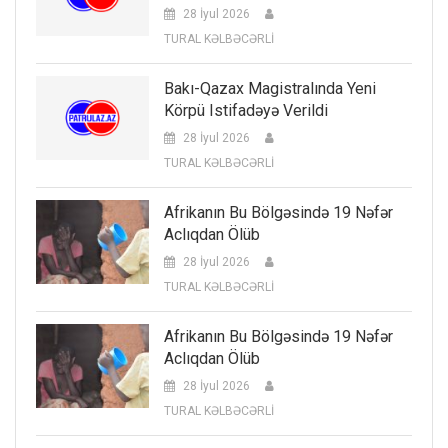
28 İyul 2026
TURAL KƏLBƏCƏRLİ
Bakı-Qazax Magistralında Yeni
Körpü Istifadəyə Verildi
28 İyul 2026
TURAL KƏLBƏCƏRLİ
Afrikanın Bu Bölgəsində 19 Nəfər
Aclıqdan Ölüb
28 İyul 2026
TURAL KƏLBƏCƏRLİ
Afrikanın Bu Bölgəsində 19 Nəfər
Aclıqdan Ölüb
28 İyul 2026
TURAL KƏLBƏCƏRLİ