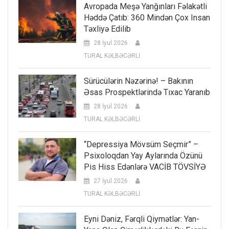
Avropada Meşə Yanğınları Fəlakətli
Həddə Çatıb: 360 Mindən Çox Insan
Təxliyə Edilib
28 İyul 2026
TURAL KƏLBƏCƏRLİ
Sürücülərin Nəzərinə! – Bakının
Əsas Prospektlərində Tıxac Yaranıb
28 İyul 2026
TURAL KƏLBƏCƏRLİ
“Depressiya Mövsüm Seçmir” –
Psixoloqdan Yay Aylarında Özünü
Pis Hiss Edənlərə VACİB TÖVSİYƏ
27 İyul 2026
TURAL KƏLBƏCƏRLİ
Eyni Dəniz, Fərqli Qiymətlər: Yan-