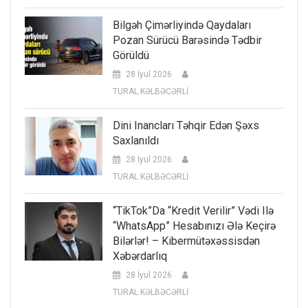
Bilgəh Çimərliyində Qaydaları
Pozan Sürücü Barəsində Tədbir
Görüldü
28 İyul 2026
TURAL KƏLBƏCƏRLİ
Dini Inancları Təhqir Edən Şəxs
Saxlanıldı
28 İyul 2026
TURAL KƏLBƏCƏRLİ
“TikTok”da “kredit Verilir” Vədi Ilə
“WhatsApp” Hesabınızı Ələ Keçirə
Bilərlər! – Kibermütəxəssisdən
Xəbərdarlıq
28 İyul 2026
TURAL KƏLBƏCƏRLİ