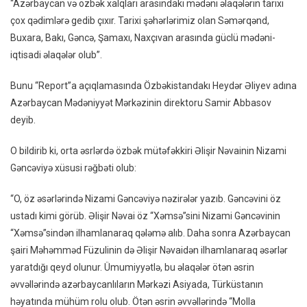
“Azərbaycan və özbək xalqları arasındakı mədəni əlaqələrin tarixi
Azərb
çox qədimlərə gedib çıxır. Tarixi şəhərlərimiz olan Səmərqənd,
Özbəki
Buxara, Bakı, Gəncə, Şamaxı, Naxçıvan arasında güclü mədəni-
Ayıra
iqtisadi əlaqələr olub”.
Heç
Bir
Bunu “Report”a açıqlamasında Özbəkistandakı Heydər Əliyev adına
Səbəb
Azərbaycan Mədəniyyət Mərkəzinin direktoru Samir Abbasov
Yoxdu
deyib.
–
RƏYL
O bildirib ki, orta əsrlərdə özbək mütəfəkkiri Əlişir Nəvainin Nizami
Gəncəviyə xüsusi rəğbəti olub:
“O, öz əsərlərində Nizami Gəncəviyə nəzirələr yazıb. Gəncəvini öz
ustadı kimi görüb. Əlişir Nəvai öz “Xəmsə”sini Nizami Gəncəvinin
“Xəmsə”sindən ilhamlanaraq qələmə alıb. Daha sonra Azərbaycan
şairi Məhəmməd Füzulinin də Əlişir Nəvaidən ilhamlanaraq əsərlər
yaratdığı qeyd olunur. Ümumiyyətlə, bu əlaqələr ötən əsrin
əvvəllərində azərbaycanlıların Mərkəzi Asiyada, Türküstanın
həyatında mühüm rolu olub. Ötən əsrin əvvəllərində “Molla