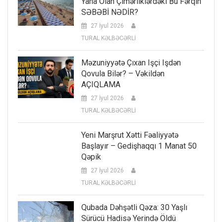
Yana Olan Çimərliklərdəki Bu Fərqin
SƏBƏBİ NƏDİR?
27 İyul 2026
TURAL KƏLBƏCƏRLİ
Məzuniyyətə Çıxan Işçi Işdən
Qovula Bilər? – Vəkildən
AÇIQLAMA
27 İyul 2026
TURAL KƏLBƏCƏRLİ
Yeni Marşrut Xətti Fəaliyyətə
Başlayır – Gedişhaqqı 1 Manat 50
Qəpik
27 İyul 2026
TURAL KƏLBƏCƏRLİ
Qubada Dəhşətli Qəza: 30 Yaşlı
Sürücü Hadisə Yerində Öldü