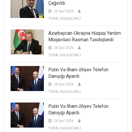
Çağırıldı
28 İyul 2026
TURAL KƏLBƏCƏRLİ
Azərbaycan-Ukrayna Hüquqi Yardım
Müqaviləsi Rəsmən Təsdiqləndi
28 İyul 2026
TURAL KƏLBƏCƏRLİ
Putin Və İlham Əliyev Telefon
Danışığı Apardı
28 İyul 2026
TURAL KƏLBƏCƏRLİ
Putin Və İlham Əliyev Telefon
Danışığı Apardı
28 İyul 2026
TURAL KƏLBƏCƏRLİ