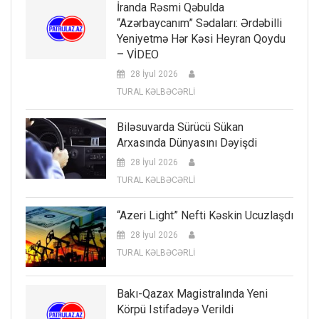
İranda Rəsmi Qəbulda
“Azərbaycanım” Sədaları: Ərdəbilli
Yeniyetmə Hər Kəsi Heyran Qoydu
– VİDEO
28 İyul 2026
TURAL KƏLBƏCƏRLİ
Biləsuvarda Sürücü Sükan
Arxasında Dünyasını Dəyişdi
28 İyul 2026
TURAL KƏLBƏCƏRLİ
“Azeri Light” Nefti Kəskin Ucuzlaşdı
28 İyul 2026
TURAL KƏLBƏCƏRLİ
Bakı-Qazax Magistralında Yeni
Körpü Istifadəyə Verildi