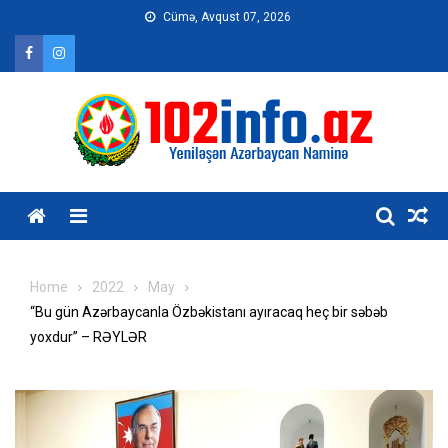
Skip
Cümə, Avqust 07, 2026
to
content
Home
2022
May
“Bu gün Azərbaycanla Özbəkistanı ayıracaq heç bir səbəb
yoxdur” – RƏYLƏR