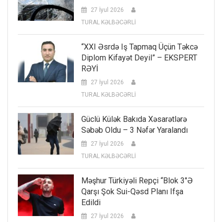
27 İyul 2026
TURAL KƏLBƏCƏRLİ
“XXI Əsrdə Iş Tapmaq Üçün Təkcə
Diplom Kifayət Deyil” – EKSPERT
RƏYİ
27 İyul 2026
TURAL KƏLBƏCƏRLİ
Güclü Külək Bakıda Xəsarətlərə
Səbəb Oldu – 3 Nəfər Yaralandı
27 İyul 2026
TURAL KƏLBƏCƏRLİ
Məşhur Türkiyəli Repçi “Blok 3″ə
Qarşı Şok Sui-Qəsd Planı Ifşa
Edildi
27 İyul 2026