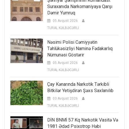
Şəhriyar Şəmşirlinin Komandası:
Suraxanıda Narkomaniyaya Qarşı
Dəmir Yumruq
05 Avqust 2026
TURAL KƏLBƏCƏRLİ
Nəsimi Polisi Cəmiyyətin
Təhlükəsizliyi Naminə Fədakarlıq
Nümunəsi Göstərir
05 Avqust 2026
TURAL KƏLBƏCƏRLİ
Çay Kənarında Narkotik Tərkibli
Bitkilər Yetişdirən Şəxs Saxlanılıb
03 Avqust 2026
TURAL KƏLBƏCƏRLİ
DİN BNMİ 57 Kq Narkotik Vasitə Və
1981 Ədəd Psixotrop Həbi