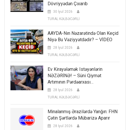
Dövriyyədən Çıxarıb
30 İyul 2026
TURAL KƏLBƏCƏRLİ
AAYDA-Nın Nəzarətində Olan Keçid
Niyə Bu Vəziyyətdədir? – VİDEO
28 İyul 2026
TURAL KƏLBƏCƏRLİ
Ev Kirayələmək Istəyənlərin
NƏZƏRİNƏ! – Süni Qiymət
Artımının Pərdəarxası…
28 İyul 2026
TURAL KƏLBƏCƏRLİ
Minalanmış Ərazilərdə Yanğın: FHN
Çətin Şərtlərdə Mübarizə Aparır
28 İyul 2026