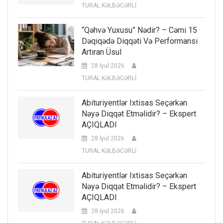
TURAL KƏLBƏCƏRLİ
“Qəhvə Yuxusu” Nədir? – Cəmi 15
Dəqiqədə Diqqəti Və Performansı
Artıran Üsul
28 İyul 2026
TURAL KƏLBƏCƏRLİ
Abituriyentlər Ixtisas Seçərkən
Nəyə Diqqət Etməlidir? – Ekspert
AÇIQLADI
28 İyul 2026
TURAL KƏLBƏCƏRLİ
Abituriyentlər Ixtisas Seçərkən
Nəyə Diqqət Etməlidir? – Ekspert
AÇIQLADI
28 İyul 2026