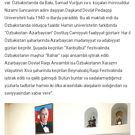
var. Özbəkistanda da Bakı, Səməd Vurğun və s. küçələri mövcuddur.
Nizami Gəncəvinin adını daşıyan Daşkənd Dövlət Pedaqoji
Universiteti hələ 1940-cı illərdə yaradılıb. Bu ali məktəb indi də
Özbəkistanda olduqca fəaldır. Həmin univeristetin tərkibində
“Özbəkistan-Azərbaycan” Dostluq Cəmiyyəti fəaliyyət göstərir. Hər il
Özbəkistan şəhərlərində Azərbaycan mədəniyyət və ədəbiyyat
günləri keçirilir. Şuşada keçirilən “Xarıbülbül” festivalında
Özbəkistanın məşhur “Bahar” rəqs ansamblı iştirak edib.
Azərbaycan Dövlət Rəqs Ansamblı isə Özbəkistanın Xarəzm
vilayətinin Xivə şəhərində keçirilən Beynəlxalq Rəqs Festivalında
iştirak edib və qalib gəlmişdi. Bütün bunlar və sadalamadığımız
yüzlərlə tədbirlər hamısı iki ölkə arasındakı əlaqələrin sıxlığından və
səviyyəsindən xəbər verir”.