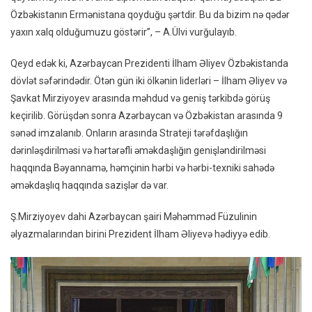
Özbəkistanın Ermənistana qoyduğu şərtdir. Bu da bizim nə qədər
yaxın xalq olduğumuzu göstərir”, – A.Ülvi vurğulayıb.
Qeyd edək ki, Azərbaycan Prezidenti İlham Əliyev Özbəkistanda
dövlət səfərindədir. Ötən gün iki ölkənin liderləri – İlham Əliyev və
Şavkat Mirziyoyev arasında məhdud və geniş tərkibdə görüş
keçirilib. Görüşdən sonra Azərbaycan və Özbəkistan arasında 9
sənəd imzalanıb. Onların arasında Strateji tərəfdaşlığın
dərinləşdirilməsi və hərtərəfli əməkdaşlığın genişləndirilməsi
haqqında Bəyannamə, həmçinin hərbi və hərbi-texniki sahədə
əməkdaşlıq haqqında sazişlər də var.
Ş.Mirziyoyev dahi Azərbaycan şairi Məhəmməd Füzulinin
əlyazmalarından birini Prezident İlham Əliyevə hədiyyə edib.