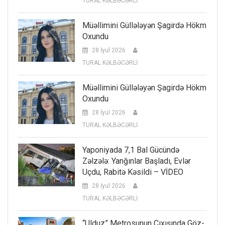
TURAL KƏLBƏCƏRLİ
Müəllimini Güllələyən Şagirdə Hökm
Oxundu
28 İyul 2026
TURAL KƏLBƏCƏRLİ
Müəllimini Güllələyən Şagirdə Hökm
Oxundu
28 İyul 2026
TURAL KƏLBƏCƏRLİ
Yaponiyada 7,1 Bal Gücündə
Zəlzələ: Yanğınlar Başladı, Evlər
Uçdu, Rabitə Kəsildi – VİDEO
28 İyul 2026
TURAL KƏLBƏCƏRLİ
“Ulduz” Metrosunun Çıxışında Göz-