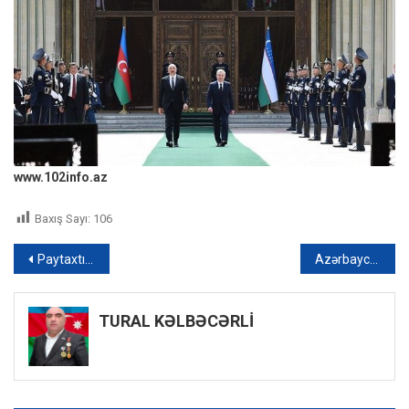
www.102info.az
Baxış Sayı:
106
Yazı
Paytaxtın mərkəzində acınacaqlı vəziyyət – Xəbərlərin 17:00 buraxılışı
Azərbaycanda daha 27 nəfər COVID-19-a yoluxub – FOTO
naviqasiyası
TURAL KƏLBƏCƏRLİ