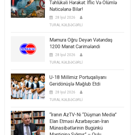
Təhlükəli Hərəkət: İflic Və Ölümlə
Nəticələnə Bilər!
28 İyul 2026
TURAL KƏLBƏCƏRLİ
Məmura Oğru Deyən Vətəndaş
1200 Manat Cərimələndi
28 İyul 2026
TURAL KƏLBƏCƏRLİ
U-18 Millimiz Portuqaliyanı
Geridönüşlə Məğlub Etdi
28 İyul 2026
TURAL KƏLBƏCƏRLİ
“İranın AzTV-Ni “düşmən Media”
Elan Etməsi Azərbaycan-İran
Münasibətlərinin Bugünkü
Məntiqinə Sığmır” – Qulu