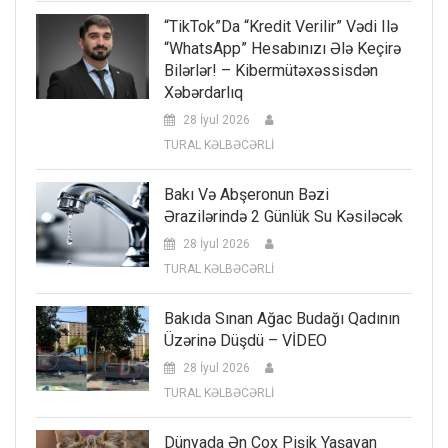
“TikTok”da “kredit Verilir” Vədi Ilə
“WhatsApp” Hesabınızı Ələ Keçirə
Bilərlər! – Kibermütəxəssisdən
Xəbərdarlıq
28 İyul 2026
TURAL KƏLBƏCƏRLİ
Bakı Və Abşeronun Bəzi
Ərazilərində 2 Günlük Su Kəsiləcək
28 İyul 2026
TURAL KƏLBƏCƏRLİ
Bakıda Sınan Ağac Budağı Qadının
Üzərinə Düşdü – VİDEO
28 İyul 2026
TURAL KƏLBƏCƏRLİ
Dünyada Ən Çox Pişik Yaşayan