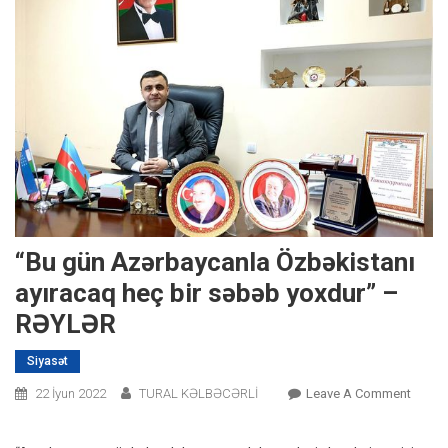
“Bu gün Azərbaycanla Özbəkistanı
ayıracaq heç bir səbəb yoxdur” –
RƏYLƏR
Siyasət
On
22 İyun 2022
TURAL KƏLBƏCƏRLİ
Leave A Comment
“Bu
Gün