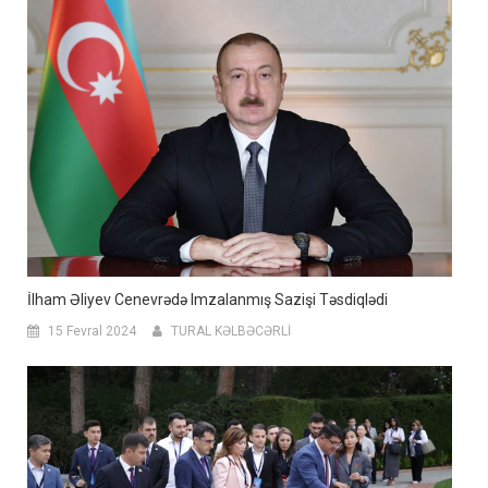
İlham Əliyev Cenevrədə Imzalanmış Sazişi Təsdiqlədi
15 Fevral 2024
TURAL KƏLBƏCƏRLİ