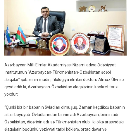
Azərbaycan Milli Elmlər Akademiyası Nizami adına Ədəbiyyat
İnstitutunun “Azərbaycan-Türkmənistan-Özbəkistan ədəbi
əlaqələr” şöbəsinin müdiri, filologiya elmləri doktoru Almaz Ülvi isə
qeyd edib ki, Azərbaycan-Özbəkistan əlaqələrinin konkret tarixi
yoxdur:
“Çünki biz bir babanın övladları olmuşuq. Zaman keçdikcə babanın
ailəsi böyüyüb. Övladlarından birinin adı Azərbaycan, birinin adı
Özbəkistan, digərinin adı isə Türkmənistan olub. İki ölkə arasındakı
əlaqələrin bugünkü vəziyyəti tarixi köklərə, ortaq dəyər və