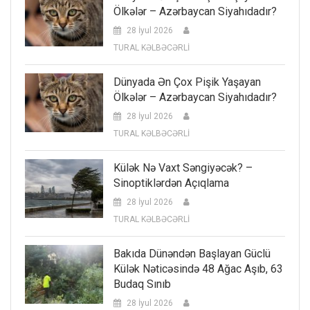
Ölkələr – Azərbaycan Siyahıdadır?
28 İyul 2026
TURAL KƏLBƏCƏRLİ
Dünyada Ən Çox Pişik Yaşayan
Ölkələr – Azərbaycan Siyahıdadır?
28 İyul 2026
TURAL KƏLBƏCƏRLİ
Külək Nə Vaxt Səngiyəcək? –
Sinoptiklərdən Açıqlama
28 İyul 2026
TURAL KƏLBƏCƏRLİ
Bakıda Dünəndən Başlayan Güclü
Külək Nəticəsində 48 Ağac Aşıb, 63
Budaq Sınıb
28 İyul 2026