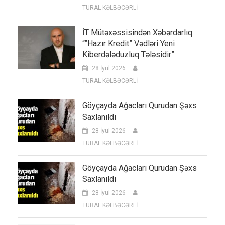
TURAL KƏLBƏCƏRLİ
İT Mütəxəssisindən Xəbərdarlıq:
“”Hazır Kredit” Vədləri Yeni
Kiberdələduzluq Tələsidir”
28 İyul 2026
TURAL KƏLBƏCƏRLİ
Göyçayda Ağacları Qurudan Şəxs
Saxlanıldı
28 İyul 2026
TURAL KƏLBƏCƏRLİ
Göyçayda Ağacları Qurudan Şəxs
Saxlanıldı
28 İyul 2026
TURAL KƏLBƏCƏRLİ