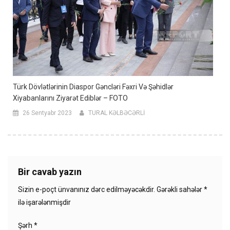
Türk Dövlətlərinin Diaspor Gəncləri Fəxri Və Şəhidlər
Xiyabanlarını Ziyarət Ediblər – FOTO
26 Sentyabr 2023
TURAL KƏLBƏCƏRLİ
Bir cavab yazın
Sizin e-poçt ünvanınız dərc edilməyəcəkdir.
Gərəkli sahələr
*
ilə işarələnmişdir
Şərh
*