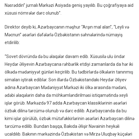
Nəsrəddin” jurnalı Mərkəzi Asiyada geniş yayılıb. Bu çoğrafiyaya aid
xüsusi nömrələr dərc olunub”.
Direktor deyib ki, Azərbaycanın məşhur “Arşın mal alan”, “Leyli və
Məcnun” əsərləri dəfələrlə Özbəkistanın səhnələrində nümayiş
etdirilib:
“Sovet dövründə də bu əlaqələr davam edib. Xüsusilə ulu öndər
Heydər Əliyevin Azərbaycana rəhbərlik etdiyi zamanlarda da hər iki
ölkədə mədəniyyət günləri keçirilib. Bu tədbirlərdə ölkələrin tanınmış
simaları iştirak ediblər. Son illərdə Özbəkistandakı Heydər Əliyev
adına Azərbaycan Mədəniyyət Mərkəzi iki ölkə arasında mədəni,
ədəbi əlaqələrin daha da möhkəmləndirilməsi istiqamətində xeyli
işlər görüb. Mərkəzdə 97 adda Azərbaycan klassiklərinin əsərləri
özbək dilinə tərcümə olunub və dərc edilib. Azərbaycanda da bu
kimi işlər görülüb, özbək mütəfəkkirlərinin əsərləri Azərbaycan dilinə
tərcümə edilib. Bundan başqa, Bakıda Əlişir Nəvainin heykəli
ucaldılıb. Bakının mərkəzində Özbəkistan və Mirzə Uluqbəy küçələri