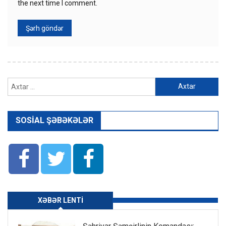
the next time I comment.
Axtarış:
SOSIAL ŞƏBƏKƏLƏR
XƏBƏR LENTI