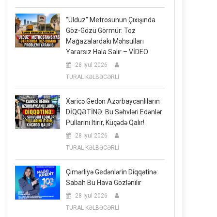
“Ulduz” Metrosunun Çıxışında
Göz-Gözü Görmür: Toz
Mağazalardakı Məhsulları
Yararsız Hala Salır – VİDEO
28 İyul 2026
TURAL KƏLBƏCƏRLİ
Xaricə Gedən Azərbaycanlıların
DİQQƏTİNƏ: Bu Səhvləri Edənlər
Pullarını Itirir, Küçədə Qalır!
28 İyul 2026
TURAL KƏLBƏCƏRLİ
Çimərliyə Gedənlərin Diqqətinə:
Sabah Bu Hava Gözlənilir
28 İyul 2026
TURAL KƏLBƏCƏRLİ