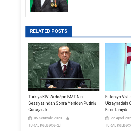
RELATED POSTS
Türkiyə KİV: Ərdoğan BMT-Nin
Estoniya Və L
Sessiyasından Sonra Yenidən Putinlə
Ukraynadakı Ci
Görüşəcək
Kimi Tanıyıb
05 Sentyabr 2023
22 Aprel 20
TURAL KƏLBƏCƏRLİ
TURAL KƏLBƏC