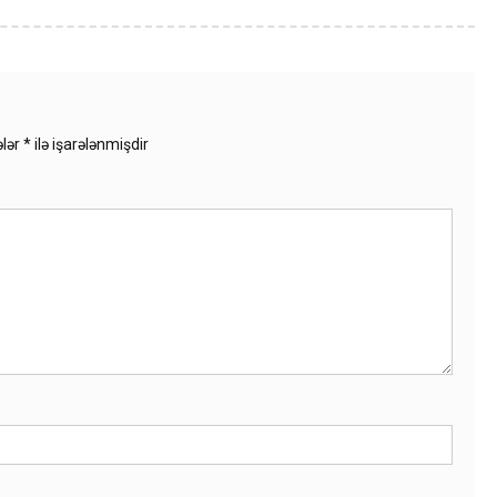
ələr
*
ilə işarələnmişdir