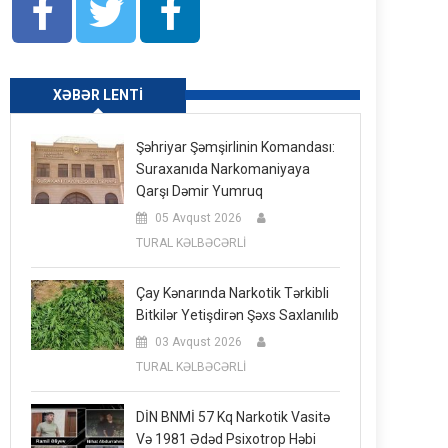
XƏBƏR LENTI
Şəhriyar Şəmşirlinin Komandası:
Suraxanıda Narkomaniyaya
Qarşı Dəmir Yumruq
05 Avqust 2026
TURAL KƏLBƏCƏRLİ
Çay Kənarında Narkotik Tərkibli
Bitkilər Yetişdirən Şəxs Saxlanılıb
03 Avqust 2026
TURAL KƏLBƏCƏRLİ
DİN BNMİ 57 Kq Narkotik Vasitə
Və 1981 Ədəd Psixotrop Həbi