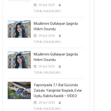
28 İyul 2026
TURAL KƏLBƏCƏRLİ
Müəllimini Güllələyən Şagirdə
Hökm Oxundu
28 İyul 2026
TURAL KƏLBƏCƏRLİ
Müəllimini Güllələyən Şagirdə
Hökm Oxundu
28 İyul 2026
TURAL KƏLBƏCƏRLİ
Yaponiyada 7,1 Bal Gücündə
Zəlzələ: Yanğınlar Başladı, Evlər
Uçdu, Rabitə Kəsildi – VİDEO
28 İyul 2026
TURAL KƏLBƏCƏRLİ