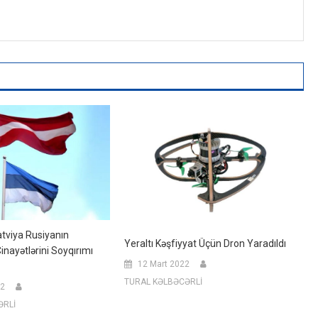
atviya Rusiyanın
Yeraltı Kəşfiyyat Üçün Dron Yaradıldı
nayətlərini Soyqırımı
12 Mart 2022
TURAL KƏLBƏCƏRLİ
22
ƏRLİ