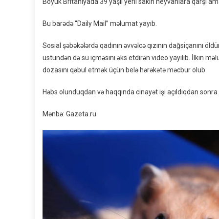
Böyük Britaniyada 39 yaşlı yerli sakin heyvanlara qarşı ama
Bu barədə “Daily Mail” məlumat yayıb.
Sosial şəbəkələrdə qadının əvvəlcə qızının dağsiçanını öld
üstündən də su içməsini əks etdirən video yayılıb. İlkin 
dozasını qəbul etmək üçün belə hərəkətə məcbur olub.
Həbs olunduqdan və haqqında cinayət işi açıldıqdan sonra b
Mənbə: Gazeta.ru