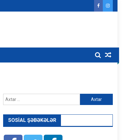
Axtarış:
SOSIAL ŞƏBƏKƏLƏR