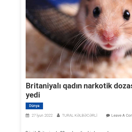
Britaniyalı qadın narkotik doza
yedi
Dünya
27 İyun 2022
TURAL KƏLBƏCƏRLİ
Leave A Co