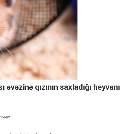
sı əvəzinə qızının saxladığı heyvanı
On
mment
Britaniyalı
Qadın