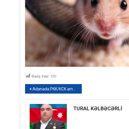
Baxış Sayı:
120
Yazı
Adanada PKK/KCK əməliyyatı: Saxlanılanlar arasında HDP-lilər də var
naviqasiyası
TURAL KƏLBƏCƏRLİ