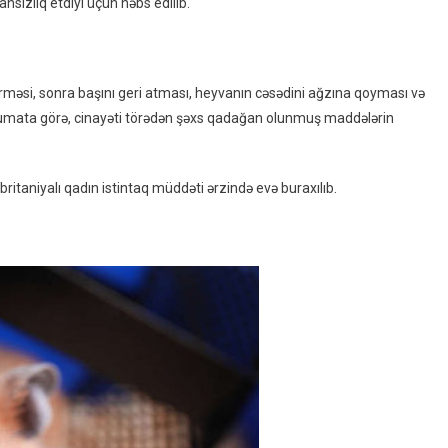
nsızlıq etdiyi üçün həbs edilib.
Narkotik
Dozası
Əvəzinə
Qızının
ürməsi, sonra başını geri atması, heyvanın cəsədini ağzına qoyması və
Saxladığı
məlumata görə, cinayəti törədən şəxs qadağan olunmuş maddələrin
Heyvanı
Yedi
ritaniyalı qadın istintaq müddəti ərzində evə buraxılıb.