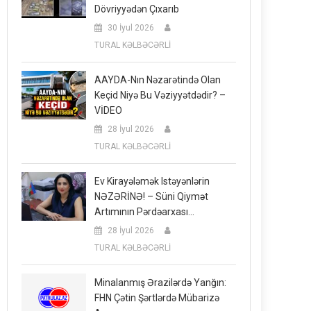
Dövriyyədən Çıxarıb
30 İyul 2026
TURAL KƏLBƏCƏRLİ
AAYDA-Nın Nəzarətində Olan
Keçid Niyə Bu Vəziyyətdədir? –
VİDEO
28 İyul 2026
TURAL KƏLBƏCƏRLİ
Ev Kirayələmək Istəyənlərin
NƏZƏRİNƏ! – Süni Qiymət
Artımının Pərdəarxası…
28 İyul 2026
TURAL KƏLBƏCƏRLİ
Minalanmış Ərazilərdə Yanğın:
FHN Çətin Şərtlərdə Mübarizə