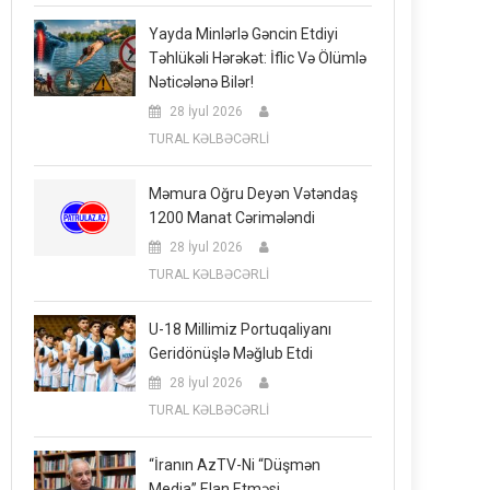
Yayda Minlərlə Gəncin Etdiyi
Təhlükəli Hərəkət: İflic Və Ölümlə
Nəticələnə Bilər!
28 İyul 2026
TURAL KƏLBƏCƏRLİ
Məmura Oğru Deyən Vətəndaş
1200 Manat Cərimələndi
28 İyul 2026
TURAL KƏLBƏCƏRLİ
U-18 Millimiz Portuqaliyanı
Geridönüşlə Məğlub Etdi
28 İyul 2026
TURAL KƏLBƏCƏRLİ
“İranın AzTV-Ni “düşmən
Media” Elan Etməsi