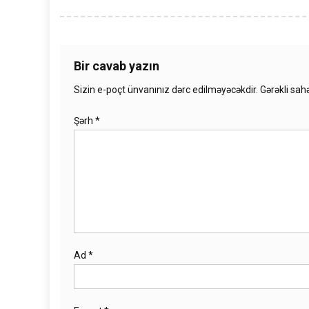
Bir cavab yazın
Sizin e-poçt ünvanınız dərc edilməyəcəkdir.
Gərəkli sah
Şərh
*
Ad
*