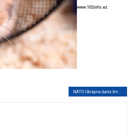
www.102info.az
NATO Ukrayna dəniz limanlarının blokadadan çıxarılmasında iştirak etmək istəmir