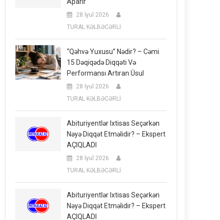
Aparır
28 İyul 2026
TURAL KƏLBƏCƏRLİ
“Qəhvə Yuxusu” Nədir? – Cəmi
15 Dəqiqədə Diqqəti Və
Performansı Artıran Üsul
28 İyul 2026
TURAL KƏLBƏCƏRLİ
Abituriyentlər Ixtisas Seçərkən
Nəyə Diqqət Etməlidir? – Ekspert
AÇIQLADI
28 İyul 2026
TURAL KƏLBƏCƏRLİ
Abituriyentlər Ixtisas Seçərkən
Nəyə Diqqət Etməlidir? – Ekspert
AÇIQLADI