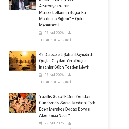
Azərbaycan-İran
Münasibətlərinin Bugünkü
Məntiqinə Sığmır” – Qulu
Məhərrəmli
28 İyul 2026
TURAL KƏLBƏCƏRLİ
48 Dərəcə Isti Şəhəri Dəyişdirdi:
Quşlar Göydən Yerə Düşür,
Insanlar Sübh Tezdən Işləyir
28 İyul 2026
TURAL KƏLBƏCƏRLİ
Yüzillik Gözəllik Sirri Yenidən
Gündəmdə: Sosial Medianı Fəth
Edən Mərakeş Dodaq Boyası –
Aker Fassi Nədir?
28 İyul 2026