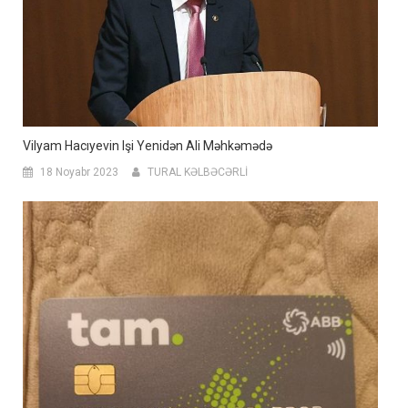
Vilyam Hacıyevin Işi Yenidən Ali Məhkəmədə
18 Noyabr 2023
TURAL KƏLBƏCƏRLİ