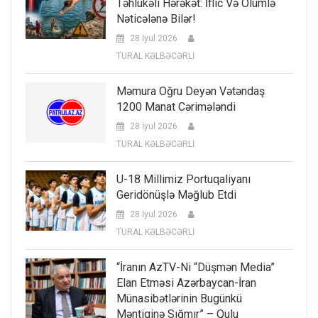
Təhlükəli Hərəkət: İflic Və Ölümlə
Nəticələnə Bilər!
28 İyul 2026
TURAL KƏLBƏCƏRLİ
Məmura Oğru Deyən Vətəndaş
1200 Manat Cərimələndi
28 İyul 2026
TURAL KƏLBƏCƏRLİ
U-18 Millimiz Portuqaliyanı
Geridönüşlə Məğlub Etdi
28 İyul 2026
TURAL KƏLBƏCƏRLİ
“İranın AzTV-Ni “düşmən Media”
Elan Etməsi Azərbaycan-İran
Münasibətlərinin Bugünkü
Məntiqinə Sığmır” – Qulu