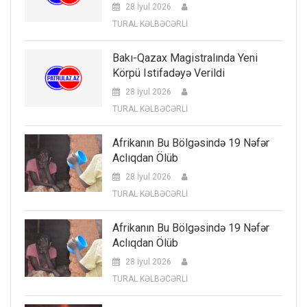
28 İyul 2026
TURAL KƏLBƏCƏRLİ
Bakı-Qazax Magistralında Yeni
Körpü Istifadəyə Verildi
28 İyul 2026
TURAL KƏLBƏCƏRLİ
Afrikanın Bu Bölgəsində 19 Nəfər
Aclıqdan Ölüb
28 İyul 2026
TURAL KƏLBƏCƏRLİ
Afrikanın Bu Bölgəsində 19 Nəfər
Aclıqdan Ölüb
28 İyul 2026
TURAL KƏLBƏCƏRLİ