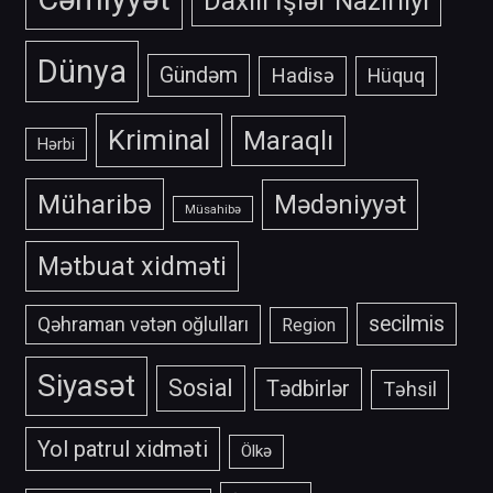
Daxili İşlər Nazirliyi
Dünya
Gündəm
Hadisə
Hüquq
Kriminal
Maraqlı
Hərbi
Müharibə
Mədəniyyət
Müsahibə
Mətbuat xidməti
secilmis
Qəhraman vətən oğlulları
Region
Siyasət
Sosial
Tədbirlər
Təhsil
Yol patrul xidməti
Ölkə