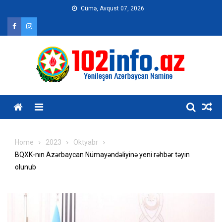
Skip
Cümə, Avqust 07, 2026
to
content
Home
2023
Oktyabr
BQXK-nın Azərbaycan Nümayəndəliyinə yeni rəhbər təyin
olunub