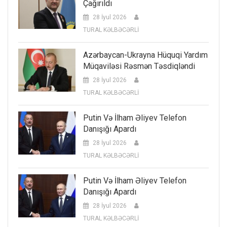
Çağırıldı
28 İyul 2026
TURAL KƏLBƏCƏRLİ
Azərbaycan-Ukrayna Hüquqi Yardım
Müqaviləsi Rəsmən Təsdiqləndi
28 İyul 2026
TURAL KƏLBƏCƏRLİ
Putin Və İlham Əliyev Telefon
Danışığı Apardı
28 İyul 2026
TURAL KƏLBƏCƏRLİ
Putin Və İlham Əliyev Telefon
Danışığı Apardı
28 İyul 2026
TURAL KƏLBƏCƏRLİ