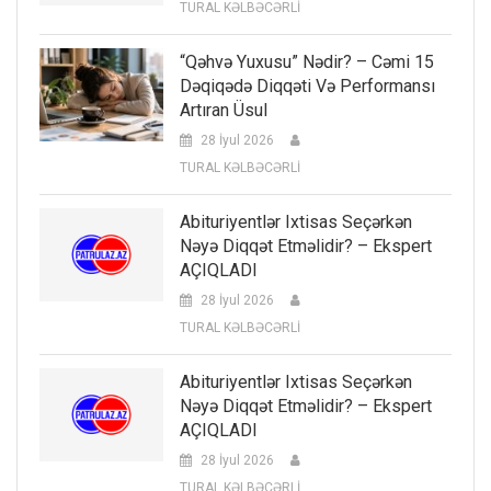
TURAL KƏLBƏCƏRLİ
“Qəhvə Yuxusu” Nədir? – Cəmi 15
Dəqiqədə Diqqəti Və Performansı
Artıran Üsul
28 İyul 2026
TURAL KƏLBƏCƏRLİ
Abituriyentlər Ixtisas Seçərkən
Nəyə Diqqət Etməlidir? – Ekspert
AÇIQLADI
28 İyul 2026
TURAL KƏLBƏCƏRLİ
Abituriyentlər Ixtisas Seçərkən
Nəyə Diqqət Etməlidir? – Ekspert
AÇIQLADI
28 İyul 2026
TURAL KƏLBƏCƏRLİ