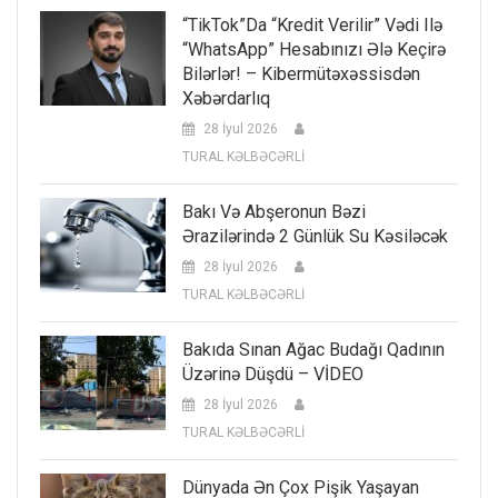
“TikTok”da “kredit Verilir” Vədi Ilə
“WhatsApp” Hesabınızı Ələ Keçirə
Bilərlər! – Kibermütəxəssisdən
Xəbərdarlıq
28 İyul 2026
TURAL KƏLBƏCƏRLİ
Bakı Və Abşeronun Bəzi
Ərazilərində 2 Günlük Su Kəsiləcək
28 İyul 2026
TURAL KƏLBƏCƏRLİ
Bakıda Sınan Ağac Budağı Qadının
Üzərinə Düşdü – VİDEO
28 İyul 2026
TURAL KƏLBƏCƏRLİ
Dünyada Ən Çox Pişik Yaşayan