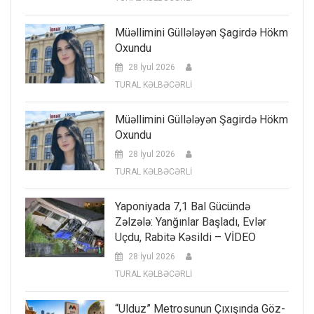
Müəllimini Güllələyən Şagirdə Hökm
Oxundu
28 İyul 2026
TURAL KƏLBƏCƏRLİ
Müəllimini Güllələyən Şagirdə Hökm
Oxundu
28 İyul 2026
TURAL KƏLBƏCƏRLİ
Yaponiyada 7,1 Bal Gücündə
Zəlzələ: Yanğınlar Başladı, Evlər
Uçdu, Rabitə Kəsildi – VİDEO
28 İyul 2026
TURAL KƏLBƏCƏRLİ
“Ulduz” Metrosunun Çıxışında Göz-