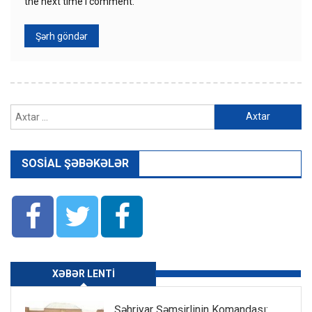
the next time I comment.
Axtarış:
SOSIAL ŞƏBƏKƏLƏR
XƏBƏR LENTI
Şəhriyar Şəmşirlinin Komandası: