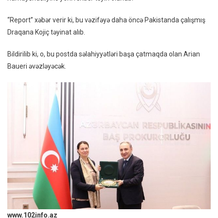
Nümay
Yeni
“Report” xəbər verir ki, bu vəzifəyə daha öncə Pakistanda çalışmış
Rəhbə
Draqana Kojiç təyinat alıb.
Təyin
Olunu
Bildirilib ki, o, bu postda səlahiyyətləri başa çatmaqda olan Arian
Baueri əvəzləyəcək.
www.102info.az