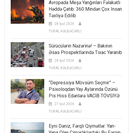
Avropada Meşə Yanğınları Fəlakətli
Həddə Çatıb: 360 Mindən Çox Insan
Təxliyə Edilib
28 İyul 2026
TURAL KƏLBƏCƏRLİ
Sürücülərin Nəzərinə! – Bakının
Əsas Prospektlərində Tıxac Yaranıb
28 İyul 2026
TURAL KƏLBƏCƏRLİ
“Depressiya Mövsüm Seçmir” –
Psixoloqdan Yay Aylarında Özünü
Pis Hiss Edənlərə VACİB TÖVSİYƏ
27 İyul 2026
TURAL KƏLBƏCƏRLİ
Eyni Dəniz, Fərqli Qiymətlər: Yan-
Yana Olan Çimərliklərdəki Bu Fərqin