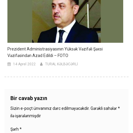
Prezident Administrasiyasının Yüksək Vəzifəli Şəxsi
Vəzifəsindən Azad Edildi – FOTO
14 Aprel 2022
TURAL KƏLBƏCƏRLİ
Bir cavab yazın
Sizin e-poçt ünvanınız dərc edilməyəcəkdir.
Gərəkli sahələr
*
ilə işarələnmişdir
Şərh
*