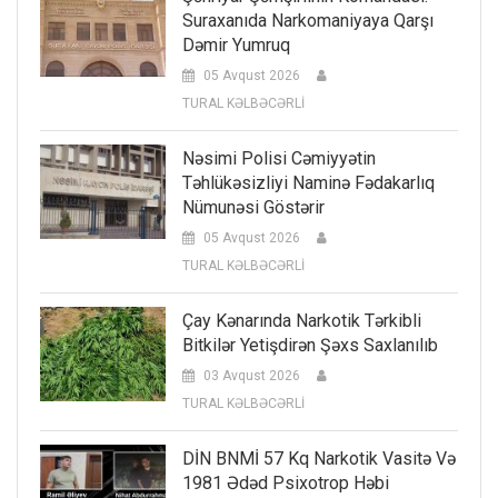
Suraxanıda Narkomaniyaya Qarşı
Dəmir Yumruq
05 Avqust 2026
TURAL KƏLBƏCƏRLİ
Nəsimi Polisi Cəmiyyətin
Təhlükəsizliyi Naminə Fədakarlıq
Nümunəsi Göstərir
05 Avqust 2026
TURAL KƏLBƏCƏRLİ
Çay Kənarında Narkotik Tərkibli
Bitkilər Yetişdirən Şəxs Saxlanılıb
03 Avqust 2026
TURAL KƏLBƏCƏRLİ
DİN BNMİ 57 Kq Narkotik Vasitə Və
1981 Ədəd Psixotrop Həbi