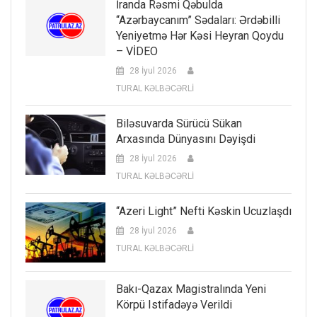
İranda Rəsmi Qəbulda
“Azərbaycanım” Sədaları: Ərdəbilli
Yeniyetmə Hər Kəsi Heyran Qoydu
– VİDEO
28 İyul 2026
TURAL KƏLBƏCƏRLİ
Biləsuvarda Sürücü Sükan
Arxasında Dünyasını Dəyişdi
28 İyul 2026
TURAL KƏLBƏCƏRLİ
“Azeri Light” Nefti Kəskin Ucuzlaşdı
28 İyul 2026
TURAL KƏLBƏCƏRLİ
Bakı-Qazax Magistralında Yeni
Körpü Istifadəyə Verildi