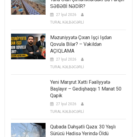
SƏBƏBİ NƏDİR?
27 İyul 2026
TURAL KƏLBƏCƏRLİ
Məzuniyyətə Çıxan Işçi Işdən
Qovula Bilər? – Vəkildən
AÇIQLAMA
27 İyul 2026
TURAL KƏLBƏCƏRLİ
Yeni Marşrut Xətti Fəaliyyətə
Başlayır – Gedişhaqqı 1 Manat 50
Qəpik
27 İyul 2026
TURAL KƏLBƏCƏRLİ
Qubada Dəhşətli Qəza: 30 Yaşlı
Sürücü Hadisə Yerində Öldü