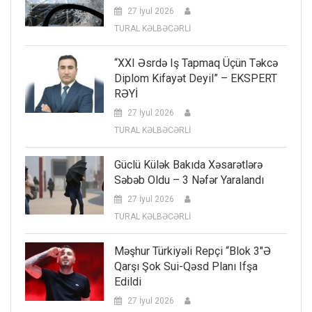
27 İyul 2026
TURAL KƏLBƏCƏRLİ
“XXI Əsrdə Iş Tapmaq Üçün Təkcə
Diplom Kifayət Deyil” – EKSPERT
RƏYİ
27 İyul 2026
TURAL KƏLBƏCƏRLİ
Güclü Külək Bakıda Xəsarətlərə
Səbəb Oldu – 3 Nəfər Yaralandı
27 İyul 2026
TURAL KƏLBƏCƏRLİ
Məşhur Türkiyəli Repçi “Blok 3″ə
Qarşı Şok Sui-Qəsd Planı Ifşa
Edildi
27 İyul 2026