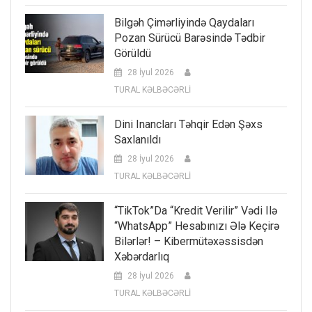
Bilgəh Çimərliyində Qaydaları
Pozan Sürücü Barəsində Tədbir
Görüldü
28 İyul 2026
TURAL KƏLBƏCƏRLİ
Dini Inancları Təhqir Edən Şəxs
Saxlanıldı
28 İyul 2026
TURAL KƏLBƏCƏRLİ
“TikTok”da “kredit Verilir” Vədi Ilə
“WhatsApp” Hesabınızı Ələ Keçirə
Bilərlər! – Kibermütəxəssisdən
Xəbərdarlıq
28 İyul 2026
TURAL KƏLBƏCƏRLİ