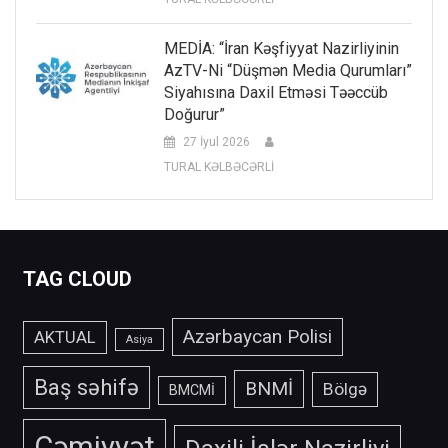
MEDİA: “İran Kəşfiyyat Nazirliyinin
AzTV-Ni “düşmən Media Qurumları”
Siyahısına Daxil Etməsi Təəccüb
Doğurur”
27 İyul 2026
TURAL KƏLBƏCƏRLİ
TAG CLOUD
Azərbaycan Polisi
AKTUAL
Asiya
Baş səhifə
BNMİ
Bölgə
BMCMİ
Cəmiyyət