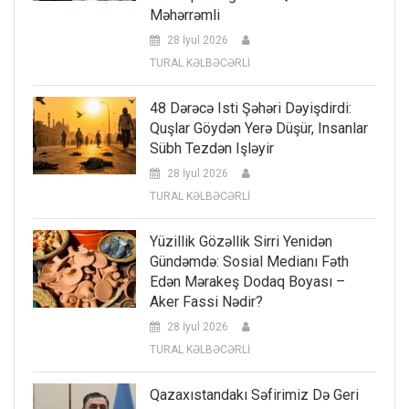
Məhərrəmli
28 İyul 2026
TURAL KƏLBƏCƏRLİ
48 Dərəcə Isti Şəhəri Dəyişdirdi:
Quşlar Göydən Yerə Düşür, Insanlar
Sübh Tezdən Işləyir
28 İyul 2026
TURAL KƏLBƏCƏRLİ
Yüzillik Gözəllik Sirri Yenidən
Gündəmdə: Sosial Medianı Fəth
Edən Mərakeş Dodaq Boyası –
Aker Fassi Nədir?
28 İyul 2026
TURAL KƏLBƏCƏRLİ
Qazaxıstandakı Səfirimiz Də Geri