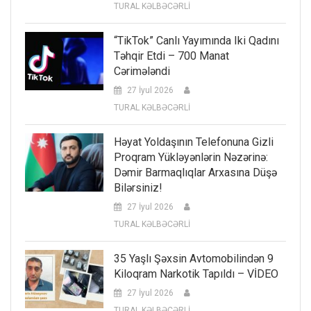
TURAL KƏLBƏCƏRLİ
“TikTok” Canlı Yayımında Iki Qadını
Təhqir Etdi – 700 Manat
Cərimələndi
27 İyul 2026
TURAL KƏLBƏCƏRLİ
Həyat Yoldaşının Telefonuna Gizli
Proqram Yükləyənlərin Nəzərinə:
Dəmir Barmaqlıqlar Arxasına Düşə
Bilərsiniz!
27 İyul 2026
TURAL KƏLBƏCƏRLİ
35 Yaşlı Şəxsin Avtomobilindən 9
Kiloqram Narkotik Tapıldı – VİDEO
27 İyul 2026
TURAL KƏLBƏCƏRLİ