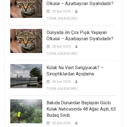
Ölkələr – Azərbaycan Siyahıdadır?
28 İyul 2026
TURAL KƏLBƏCƏRLİ
Dünyada Ən Çox Pişik Yaşayan
Ölkələr – Azərbaycan Siyahıdadır?
28 İyul 2026
TURAL KƏLBƏCƏRLİ
Külək Nə Vaxt Səngiyəcək? –
Sinoptiklərdən Açıqlama
28 İyul 2026
TURAL KƏLBƏCƏRLİ
Bakıda Dünəndən Başlayan Güclü
Külək Nəticəsində 48 Ağac Aşıb, 63
Budaq Sınıb
28 İyul 2026