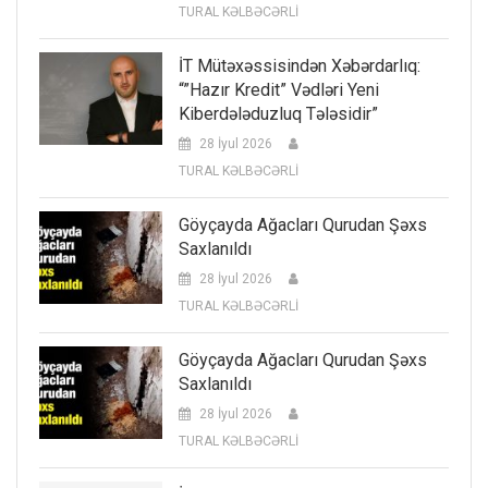
TURAL KƏLBƏCƏRLİ
İT Mütəxəssisindən Xəbərdarlıq:
“”Hazır Kredit” Vədləri Yeni
Kiberdələduzluq Tələsidir”
28 İyul 2026
TURAL KƏLBƏCƏRLİ
Göyçayda Ağacları Qurudan Şəxs
Saxlanıldı
28 İyul 2026
TURAL KƏLBƏCƏRLİ
Göyçayda Ağacları Qurudan Şəxs
Saxlanıldı
28 İyul 2026
TURAL KƏLBƏCƏRLİ