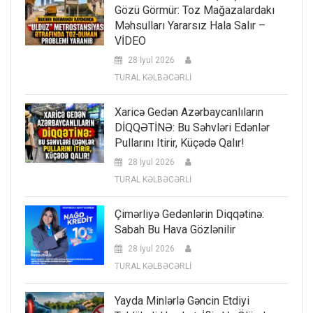
Gözü Görmür: Toz Mağazalardakı
Məhsulları Yararsız Hala Salır –
VİDEO
28 İyul 2026
TURAL KƏLBƏCƏRLİ
Xaricə Gedən Azərbaycanlıların
DİQQƏTİNƏ: Bu Səhvləri Edənlər
Pullarını Itirir, Küçədə Qalır!
28 İyul 2026
TURAL KƏLBƏCƏRLİ
Çimərliyə Gedənlərin Diqqətinə:
Sabah Bu Hava Gözlənilir
28 İyul 2026
TURAL KƏLBƏCƏRLİ
Yayda Minlərlə Gəncin Etdiyi