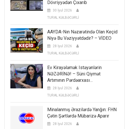
Dövriyyədən Çıxarıb
30 İyul 2026
TURAL KƏLBƏCƏRLİ
AAYDA-Nın Nəzarətində Olan Keçid
Niyə Bu Vəziyyətdədir? – VİDEO
28 İyul 2026
TURAL KƏLBƏCƏRLİ
Ev Kirayələmək Istəyənlərin
NƏZƏRİNƏ! – Süni Qiymət
Artımının Pərdəarxası…
28 İyul 2026
TURAL KƏLBƏCƏRLİ
Minalanmış Ərazilərdə Yanğın: FHN
Çətin Şərtlərdə Mübarizə Aparır
28 İyul 2026