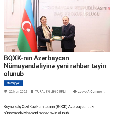
BQXK-nın Azərbaycan
Nümayəndəliyinə yeni rəhbər təyin
olunub
Cəmiyyət
On
22 İyun 2022
TURAL KƏLBƏCƏRLİ
Leave A Comment
BQXK-
Nın
Beynəlxalq Qızıl Xaç Komitəsinin (BQXK) Azərbaycandakı
Azərb
nümayəndəliyinə yeni rəhbər təyin olunub.