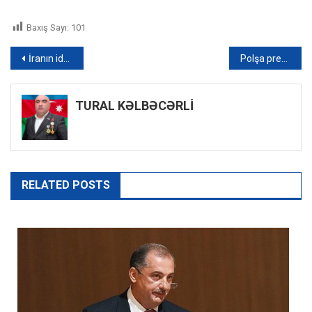
Baxış Sayı:
101
Yazı
İranın idman və gənclər naziri Bakıya yola düşdü
Polşa prezidenti: “Putini Qərblə dialoq istəməyə məcbur etməliyik”
naviqasiyası
TURAL KƏLBƏCƏRLİ
RELATED POSTS