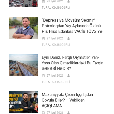
28 İyul 2026
TURAL KƏLBƏCƏRLİ
“Depressiya Mövsüm Seçmir” –
Psixoloqdan Yay Aylarında Özünü
Pis Hiss Edənlərə VACİB TÖVSİYƏ
27 İyul 2026
TURAL KƏLBƏCƏRLİ
Eyni Dəniz, Fərqli Qiymətlər: Yan-
Yana Olan Çimərliklərdəki Bu Fərqin
SƏBƏBİ NƏDİR?
27 İyul 2026
TURAL KƏLBƏCƏRLİ
Məzuniyyətə Çıxan Işçi Işdən
Qovula Bilər? – Vəkildən
AÇIQLAMA
27 İyul 2026