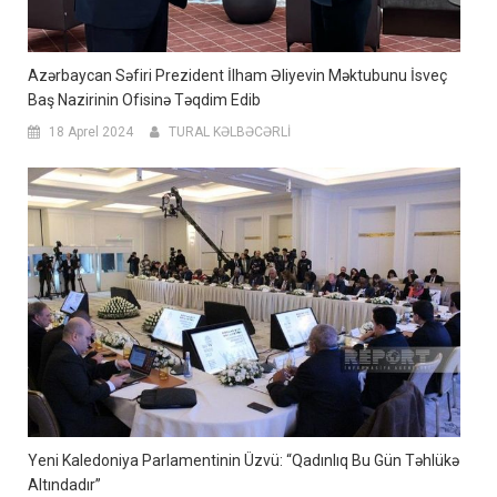
Azərbaycan Səfiri Prezident İlham Əliyevin Məktubunu İsveç
Baş Nazirinin Ofisinə Təqdim Edib
18 Aprel 2024
TURAL KƏLBƏCƏRLİ
Yeni Kaledoniya Parlamentinin Üzvü: “Qadınlıq Bu Gün Təhlükə
Altındadır”