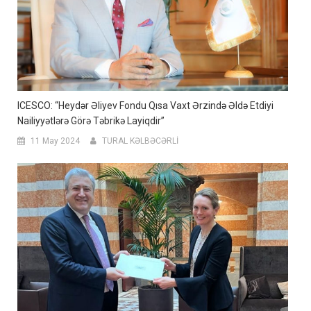
ICESCO: “Heydər Əliyev Fondu Qısa Vaxt Ərzində Əldə Etdiyi
Nailiyyətlərə Görə Təbrikə Layiqdir”
11 May 2024
TURAL KƏLBƏCƏRLİ