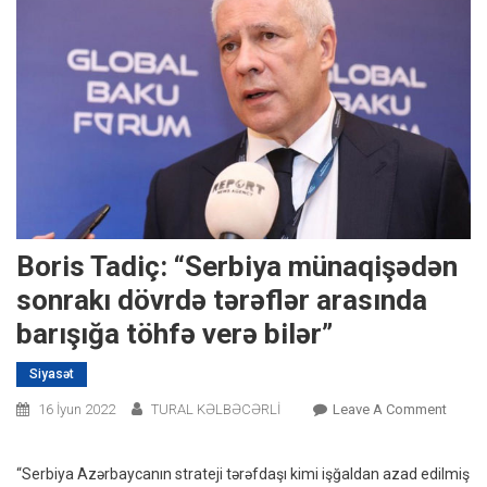
Boris Tadiç: “Serbiya münaqişədən
sonrakı dövrdə tərəflər arasında
barışığa töhfə verə bilər”
Siyasət
On
16 İyun 2022
TURAL KƏLBƏCƏRLİ
Leave A Comment
Boris
Tadiç:
“Serbiya Azərbaycanın strateji tərəfdaşı kimi işğaldan azad edilmiş
“Serbi