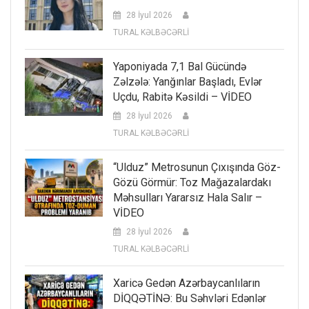
28 İyul 2026
TURAL KƏLBƏCƏRLİ
Yaponiyada 7,1 Bal Gücündə
Zəlzələ: Yanğınlar Başladı, Evlər
Uçdu, Rabitə Kəsildi – VİDEO
28 İyul 2026
TURAL KƏLBƏCƏRLİ
“Ulduz” Metrosunun Çıxışında Göz-
Gözü Görmür: Toz Mağazalardakı
Məhsulları Yararsız Hala Salır –
VİDEO
28 İyul 2026
TURAL KƏLBƏCƏRLİ
Xaricə Gedən Azərbaycanlıların
DİQQƏTİNƏ: Bu Səhvləri Edənlər