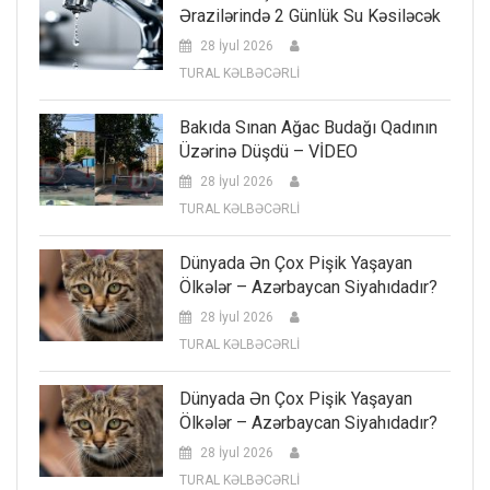
Ərazilərində 2 Günlük Su Kəsiləcək
28 İyul 2026
TURAL KƏLBƏCƏRLİ
Bakıda Sınan Ağac Budağı Qadının
Üzərinə Düşdü – VİDEO
28 İyul 2026
TURAL KƏLBƏCƏRLİ
Dünyada Ən Çox Pişik Yaşayan
Ölkələr – Azərbaycan Siyahıdadır?
28 İyul 2026
TURAL KƏLBƏCƏRLİ
Dünyada Ən Çox Pişik Yaşayan
Ölkələr – Azərbaycan Siyahıdadır?
28 İyul 2026
TURAL KƏLBƏCƏRLİ