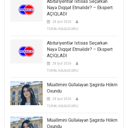
Abituriyentlər Ixtisas Seçərkən
Nəyə Diqqət Etməlidir? – Ekspert
AÇIQLADI
28 İyul 2026
TURAL KƏLBƏCƏRLİ
Abituriyentlər Ixtisas Seçərkən
Nəyə Diqqət Etməlidir? – Ekspert
AÇIQLADI
28 İyul 2026
TURAL KƏLBƏCƏRLİ
Müəllimini Güllələyən Şagirdə Hökm
Oxundu
28 İyul 2026
TURAL KƏLBƏCƏRLİ
Müəllimini Güllələyən Şagirdə Hökm
Oxundu