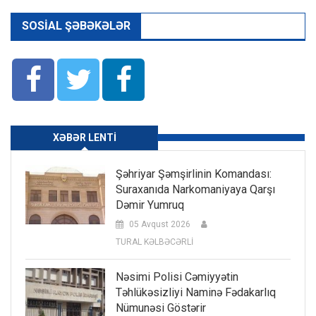
SOSIAL ŞƏBƏKƏLƏR
XƏBƏR LENTI
Şəhriyar Şəmşirlinin Komandası:
Suraxanıda Narkomaniyaya Qarşı
Dəmir Yumruq
05 Avqust 2026
TURAL KƏLBƏCƏRLİ
Nəsimi Polisi Cəmiyyətin
Təhlükəsizliyi Naminə Fədakarlıq
Nümunəsi Göstərir