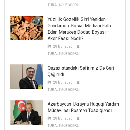
TURAL KƏLBƏCƏRLİ
Yüzillik Gözəllik Sirri Yenidən
Gündəmdə: Sosial Medianı Fəth
Edən Mərakeş Dodaq Boyası –
Aker Fassi Nədir?
28 İyul 2026
TURAL KƏLBƏCƏRLİ
Qazaxıstandakı Səfirimiz Də Geri
Çağırıldı
28 İyul 2026
TURAL KƏLBƏCƏRLİ
Azərbaycan-Ukrayna Hüquqi Yardım
Müqaviləsi Rəsmən Təsdiqləndi
28 İyul 2026
TURAL KƏLBƏCƏRLİ