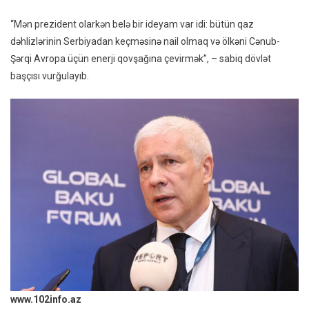
“Mən prezident olarkən belə bir ideyam var idi: bütün qaz
dəhlizlərinin Serbiyadan keçməsinə nail olmaq və ölkəni Cənub-
Şərqi Avropa üçün enerji qovşağına çevirmək”, – sabiq dövlət
başçısı vurğulayıb.
www.102info.az