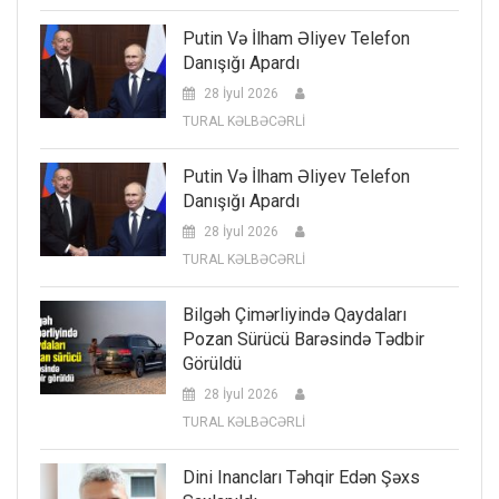
Putin Və İlham Əliyev Telefon
Danışığı Apardı
28 İyul 2026
TURAL KƏLBƏCƏRLİ
Putin Və İlham Əliyev Telefon
Danışığı Apardı
28 İyul 2026
TURAL KƏLBƏCƏRLİ
Bilgəh Çimərliyində Qaydaları
Pozan Sürücü Barəsində Tədbir
Görüldü
28 İyul 2026
TURAL KƏLBƏCƏRLİ
Dini Inancları Təhqir Edən Şəxs