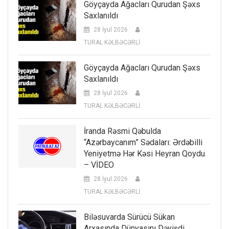
Göyçayda Ağacları Qurudan Şəxs
Saxlanıldı
28 İyul 2026
TURAL KƏLBƏCƏRLİ
Göyçayda Ağacları Qurudan Şəxs
Saxlanıldı
28 İyul 2026
TURAL KƏLBƏCƏRLİ
İranda Rəsmi Qəbulda
“Azərbaycanım” Sədaları: Ərdəbilli
Yeniyetmə Hər Kəsi Heyran Qoydu
– VİDEO
28 İyul 2026
TURAL KƏLBƏCƏRLİ
Biləsuvarda Sürücü Sükan
Arxasında Dünyasını Dəyişdi