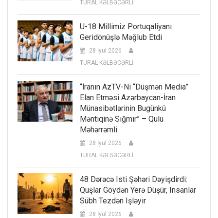
TURAL KƏLBƏCƏRLİ
U-18 Millimiz Portuqaliyanı
Geridönüşlə Məğlub Etdi
28 İyul 2026
TURAL KƏLBƏCƏRLİ
“İranın AzTV-Ni “düşmən Media”
Elan Etməsi Azərbaycan-İran
Münasibətlərinin Bugünkü
Məntiqinə Sığmır” – Qulu
Məhərrəmli
28 İyul 2026
TURAL KƏLBƏCƏRLİ
48 Dərəcə Isti Şəhəri Dəyişdirdi:
Quşlar Göydən Yerə Düşür, Insanlar
Sübh Tezdən Işləyir
28 İyul 2026