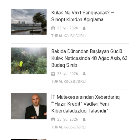
Külək Nə Vaxt Səngiyəcək? –
Sinoptiklərdən Açıqlama
28 İyul 2026
TURAL KƏLBƏCƏRLİ
Bakıda Dünəndən Başlayan Güclü
Külək Nəticəsində 48 Ağac Aşıb, 63
Budaq Sınıb
28 İyul 2026
TURAL KƏLBƏCƏRLİ
İT Mütəxəssisindən Xəbərdarlıq:
“”Hazır Kredit” Vədləri Yeni
Kiberdələduzluq Tələsidir”
28 İyul 2026
TURAL KƏLBƏCƏRLİ