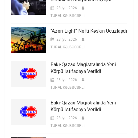
28 İyul 2026
TURAL KƏLBƏCƏRLİ
“Azeri Light” Nefti Kəskin Ucuzlaşdı
28 İyul 2026
TURAL KƏLBƏCƏRLİ
Bakı-Qazax Magistralında Yeni
Körpü Istifadəyə Verildi
28 İyul 2026
TURAL KƏLBƏCƏRLİ
Bakı-Qazax Magistralında Yeni
Körpü Istifadəyə Verildi
28 İyul 2026
TURAL KƏLBƏCƏRLİ