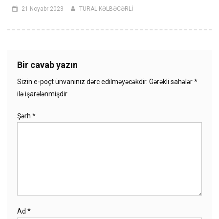
21 Noyabr 2023
TURAL KƏLBƏCƏRLİ
Bir cavab yazın
Sizin e-poçt ünvanınız dərc edilməyəcəkdir.
Gərəkli sahələr
*
ilə işarələnmişdir
Şərh
*
Ad
*