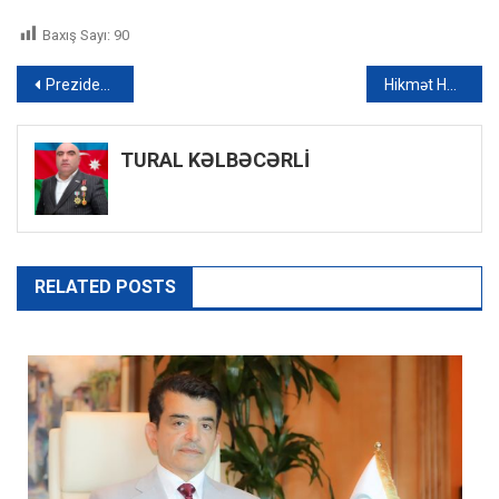
Baxış Sayı:
90
Yazı
Prezidentin köməkçisi: “Beynəlxalq hüquq və prinsiplərə ciddi şəkildə riayət edilməlidir”
Hikmət Hacıyev: “Azərbaycan işğalla üzləşdikdə beynəlxalq ictimaiyyət susdu”
naviqasiyası
TURAL KƏLBƏCƏRLİ
RELATED POSTS