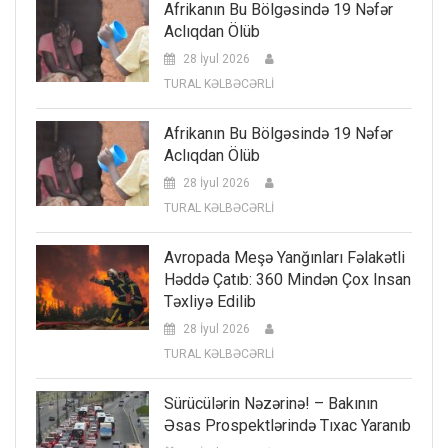
Afrikanın Bu Bölgəsində 19 Nəfər
Aclıqdan Ölüb
28 İyul 2026
TURAL KƏLBƏCƏRLİ
Afrikanın Bu Bölgəsində 19 Nəfər
Aclıqdan Ölüb
28 İyul 2026
TURAL KƏLBƏCƏRLİ
Avropada Meşə Yanğınları Fəlakətli
Həddə Çatıb: 360 Mindən Çox Insan
Təxliyə Edilib
28 İyul 2026
TURAL KƏLBƏCƏRLİ
Sürücülərin Nəzərinə! – Bakının
Əsas Prospektlərində Tıxac Yaranıb