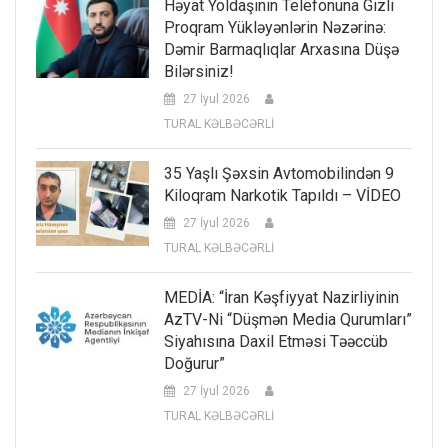
Həyat Yoldaşının Telefonuna Gizli
Proqram Yükləyənlərin Nəzərinə:
Dəmir Barmaqlıqlar Arxasına Düşə
Bilərsiniz!
27 İyul 2026
TURAL KƏLBƏCƏRLİ
35 Yaşlı Şəxsin Avtomobilindən 9
Kiloqram Narkotik Tapıldı – VİDEO
27 İyul 2026
TURAL KƏLBƏCƏRLİ
MEDİA: “İran Kəşfiyyat Nazirliyinin
AzTV-Ni “düşmən Media Qurumları”
Siyahısına Daxil Etməsi Təəccüb
Doğurur”
27 İyul 2026
TURAL KƏLBƏCƏRLİ