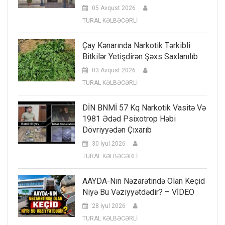
05 Avqust 2026
TURAL KƏLBƏCƏRLİ
Çay Kənarında Narkotik Tərkibli
Bitkilər Yetişdirən Şəxs Saxlanılıb
03 Avqust 2026
TURAL KƏLBƏCƏRLİ
DİN BNMİ 57 Kq Narkotik Vasitə Və
1981 Ədəd Psixotrop Həbi
Dövriyyədən Çıxarıb
30 İyul 2026
TURAL KƏLBƏCƏRLİ
AAYDA-Nın Nəzarətində Olan Keçid
Niyə Bu Vəziyyətdədir? – VİDEO
28 İyul 2026
TURAL KƏLBƏCƏRLİ