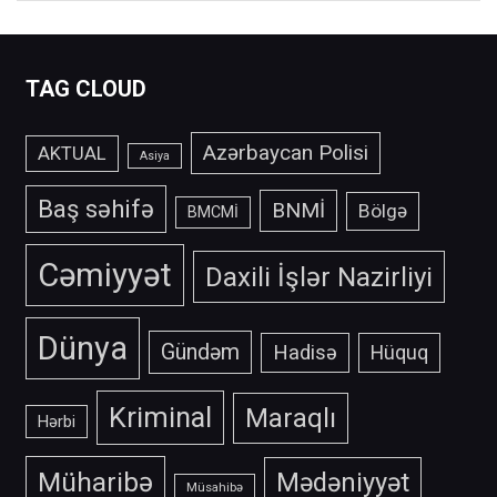
TAG CLOUD
Azərbaycan Polisi
AKTUAL
Asiya
Baş səhifə
BNMİ
Bölgə
BMCMİ
Cəmiyyət
Daxili İşlər Nazirliyi
Dünya
Gündəm
Hadisə
Hüquq
Kriminal
Maraqlı
Hərbi
Müharibə
Mədəniyyət
Müsahibə