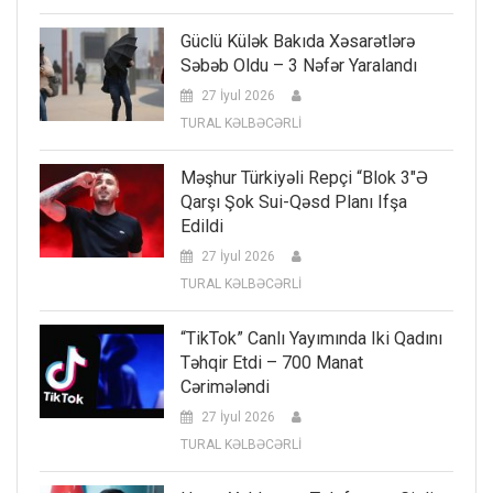
Güclü Külək Bakıda Xəsarətlərə
Səbəb Oldu – 3 Nəfər Yaralandı
27 İyul 2026
TURAL KƏLBƏCƏRLİ
Məşhur Türkiyəli Repçi “Blok 3″ə
Qarşı Şok Sui-Qəsd Planı Ifşa
Edildi
27 İyul 2026
TURAL KƏLBƏCƏRLİ
“TikTok” Canlı Yayımında Iki Qadını
Təhqir Etdi – 700 Manat
Cərimələndi
27 İyul 2026
TURAL KƏLBƏCƏRLİ