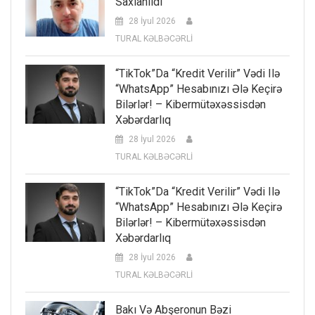
Saxlanıldı
28 İyul 2026
TURAL KƏLBƏCƏRLİ
“TikTok”da “kredit Verilir” Vədi Ilə
“WhatsApp” Hesabınızı Ələ Keçirə
Bilərlər! – Kibermütəxəssisdən
Xəbərdarlıq
28 İyul 2026
TURAL KƏLBƏCƏRLİ
“TikTok”da “kredit Verilir” Vədi Ilə
“WhatsApp” Hesabınızı Ələ Keçirə
Bilərlər! – Kibermütəxəssisdən
Xəbərdarlıq
28 İyul 2026
TURAL KƏLBƏCƏRLİ
Bakı Və Abşeronun Bəzi