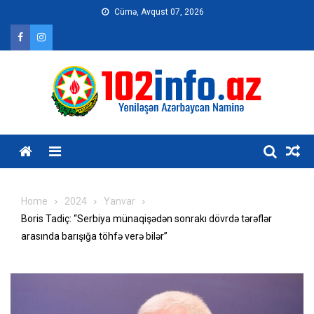
Skip
Cümə, Avqust 07, 2026
to
content
Home
2024
Yanvar
Boris Tadiç: “Serbiya münaqişədən sonrakı dövrdə tərəflər
arasında barışığa töhfə verə bilər”