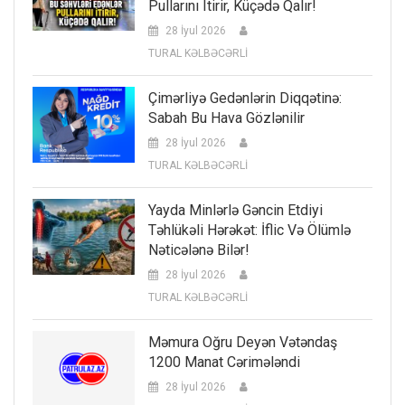
Pullarını Itirir, Küçədə Qalır!
28 İyul 2026
TURAL KƏLBƏCƏRLİ
Çimərliyə Gedənlərin Diqqətinə:
Sabah Bu Hava Gözlənilir
28 İyul 2026
TURAL KƏLBƏCƏRLİ
Yayda Minlərlə Gəncin Etdiyi
Təhlükəli Hərəkət: İflic Və Ölümlə
Nəticələnə Bilər!
28 İyul 2026
TURAL KƏLBƏCƏRLİ
Məmura Oğru Deyən Vətəndaş
1200 Manat Cərimələndi
28 İyul 2026