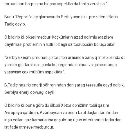
torpaqların bərpasına bir çox aspektlərdə töhfə verə bilər”.
Münaq
Sonrak
Bunu “Report”a açıqlamasında Serbiyanın eks-prezidenti Boris
Dövrd
Tadiç deyib.
Tərəfl
Arası
O bildirib ki, ölkəsi məcburi köçkünlərin azad edilmiş ərazilərə
Barışı
qayıtması probleminin həlli ilə bağlı öz təcrübəsini bölüşə bilər:
Töhfə
Verə
“Serbiya keçmiş münaqişə tərəfləri arasında barışıq məsələsində də
Bilər”
yardım göstərə bilər, çünki bu, regionda sülhün və gələcək birgə
yaşayışın çox mühüm aspektidir”.
B.Tadiç hazırkı enerji böhranından danışaraq təəssüflə qeyd edib ki,
Serbiya enerji qovşağı deyil.
O bildirib ki, buna görə də ölkəsi Xəzər dənizinin təbii qazını
Avropaya çatdıran, Azərbaycan və onun tərəfdaşları tərəfindən
inşa edilən qaz kəmərlərinə qoşulmaq üçün interkonnektorlardan
istifadə etməyə məcburdur.