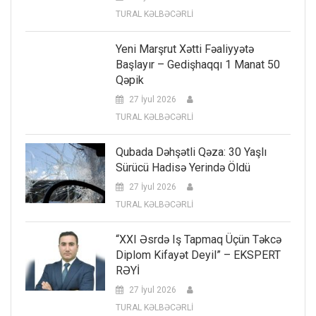
TURAL KƏLBƏCƏRLİ
Yeni Marşrut Xətti Fəaliyyətə
Başlayır – Gedişhaqqı 1 Manat 50
Qəpik
27 İyul 2026
TURAL KƏLBƏCƏRLİ
Qubada Dəhşətli Qəza: 30 Yaşlı
Sürücü Hadisə Yerində Öldü
27 İyul 2026
TURAL KƏLBƏCƏRLİ
“XXI Əsrdə Iş Tapmaq Üçün Təkcə
Diplom Kifayət Deyil” – EKSPERT
RƏYİ
27 İyul 2026
TURAL KƏLBƏCƏRLİ