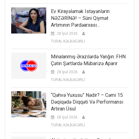
Ev Kirayələmək Istəyənlərin
NƏZƏRİNƏ! – Süni Qiymət
Artımının Pərdəarxası…
28 İyul 2026
TURAL KƏLBƏCƏRLİ
Minalanmış Ərazilərdə Yanğın: FHN
Çətin Şərtlərdə Mübarizə Aparır
28 İyul 2026
TURAL KƏLBƏCƏRLİ
“Qəhvə Yuxusu” Nədir? – Cəmi 15
Dəqiqədə Diqqəti Və Performansı
Artıran Üsul
28 İyul 2026
TURAL KƏLBƏCƏRLİ