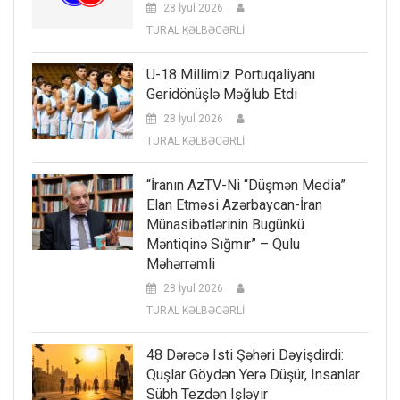
28 İyul 2026
TURAL KƏLBƏCƏRLİ
U-18 Millimiz Portuqaliyanı
Geridönüşlə Məğlub Etdi
28 İyul 2026
TURAL KƏLBƏCƏRLİ
“İranın AzTV-Ni “düşmən Media”
Elan Etməsi Azərbaycan-İran
Münasibətlərinin Bugünkü
Məntiqinə Sığmır” – Qulu
Məhərrəmli
28 İyul 2026
TURAL KƏLBƏCƏRLİ
48 Dərəcə Isti Şəhəri Dəyişdirdi:
Quşlar Göydən Yerə Düşür, Insanlar
Sübh Tezdən Işləyir