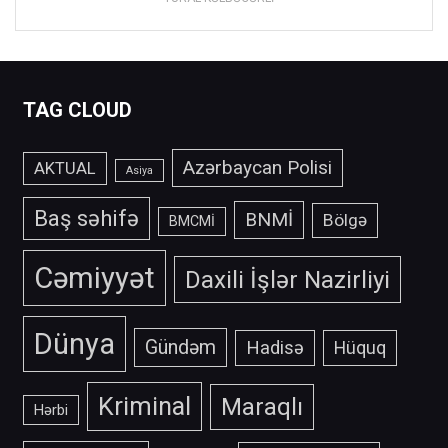
TAG CLOUD
Azərbaycan Polisi
AKTUAL
Asiya
Baş səhifə
BNMİ
Bölgə
BMCMİ
Cəmiyyət
Daxili İşlər Nazirliyi
Dünya
Gündəm
Hadisə
Hüquq
Kriminal
Maraqlı
Hərbi