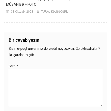
MÜSAHİBƏ + FOTO
08 Oktyabr 2023
TURAL KƏLBƏCƏRLİ
Bir cavab yazın
Sizin e-poçt ünvanınız dərc edilməyəcəkdir.
Gərəkli sahələr
*
ilə işarələnmişdir
Şərh
*