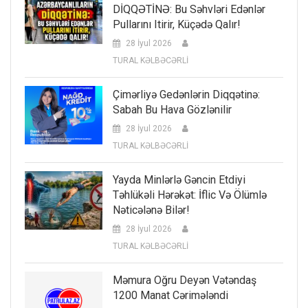
DİQQƏTİNƏ: Bu Səhvləri Edənlər
Pullarını Itirir, Küçədə Qalır!
28 İyul 2026
TURAL KƏLBƏCƏRLİ
Çimərliyə Gedənlərin Diqqətinə:
Sabah Bu Hava Gözlənilir
28 İyul 2026
TURAL KƏLBƏCƏRLİ
Yayda Minlərlə Gəncin Etdiyi
Təhlükəli Hərəkət: İflic Və Ölümlə
Nəticələnə Bilər!
28 İyul 2026
TURAL KƏLBƏCƏRLİ
Məmura Oğru Deyən Vətəndaş
1200 Manat Cərimələndi