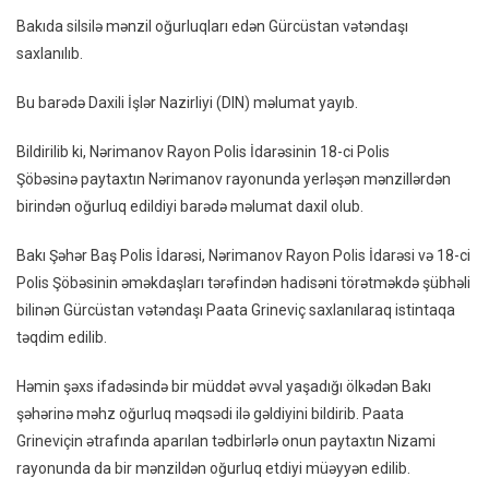
Silsilə
Bakıda silsilə mənzil oğurluqları edən Gürcüstan vətəndaşı
Mənzil
saxlanılıb.
Oğurlu
Edən
Bu barədə Daxili İşlər Nazirliyi (DIN) məlumat yayıb.
Gürcü
Vətən
Bildirilib ki, Nərimanov Rayon Polis İdarəsinin 18-ci Polis
TUTU
Şöbəsinə paytaxtın Nərimanov rayonunda yerləşən mənzillərdən
–
birindən oğurluq edildiyi barədə məlumat daxil olub.
FOTO/
Bakı Şəhər Baş Polis İdarəsi, Nərimanov Rayon Polis İdarəsi və 18-ci
Polis Şöbəsinin əməkdaşları tərəfindən hadisəni törətməkdə şübhəli
bilinən Gürcüstan vətəndaşı Paata Grineviç saxlanılaraq istintaqa
təqdim edilib.
Həmin şəxs ifadəsində bir müddət əvvəl yaşadığı ölkədən Bakı
şəhərinə məhz oğurluq məqsədi ilə gəldiyini bildirib. Paata
Grineviçin ətrafında aparılan tədbirlərlə onun paytaxtın Nizami
rayonunda da bir mənzildən oğurluq etdiyi müəyyən edilib.