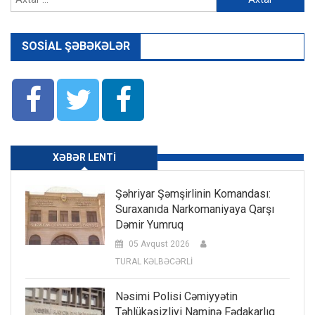
SOSIAL ŞƏBƏKƏLƏR
XƏBƏR LENTI
Şəhriyar Şəmşirlinin Komandası:
Suraxanıda Narkomaniyaya Qarşı
Dəmir Yumruq
05 Avqust 2026
TURAL KƏLBƏCƏRLİ
Nəsimi Polisi Cəmiyyətin
Təhlükəsizliyi Naminə Fədakarlıq