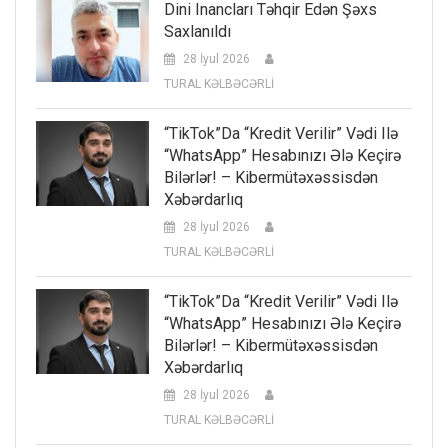
Dini Inancları Təhqir Edən Şəxs
Saxlanıldı
28 İyul 2026
TURAL KƏLBƏCƏRLİ
“TikTok”da “kredit Verilir” Vədi Ilə
“WhatsApp” Hesabınızı Ələ Keçirə
Bilərlər! – Kibermütəxəssisdən
Xəbərdarlıq
28 İyul 2026
TURAL KƏLBƏCƏRLİ
“TikTok”da “kredit Verilir” Vədi Ilə
“WhatsApp” Hesabınızı Ələ Keçirə
Bilərlər! – Kibermütəxəssisdən
Xəbərdarlıq
28 İyul 2026
TURAL KƏLBƏCƏRLİ