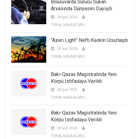
Biləsuvarda Sürücü Sükan
Arxasında Dünyasını Dəyişdi
28 İyul 2026
TURAL KƏLBƏCƏRLİ
“Azeri Light” Nefti Kəskin Ucuzlaşdı
28 İyul 2026
TURAL KƏLBƏCƏRLİ
Bakı-Qazax Magistralında Yeni
Körpü Istifadəyə Verildi
28 İyul 2026
TURAL KƏLBƏCƏRLİ
Bakı-Qazax Magistralında Yeni
Körpü Istifadəyə Verildi
28 İyul 2026
TURAL KƏLBƏCƏRLİ