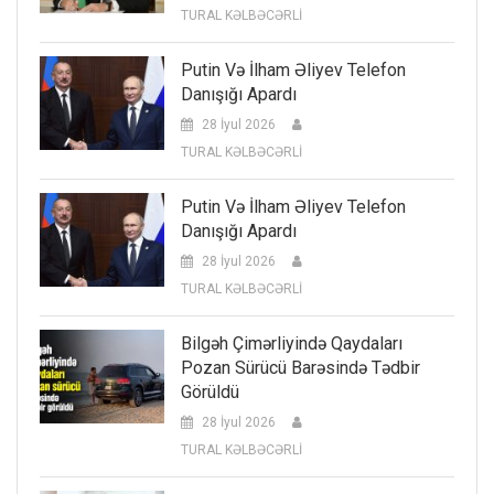
TURAL KƏLBƏCƏRLİ
Putin Və İlham Əliyev Telefon
Danışığı Apardı
28 İyul 2026
TURAL KƏLBƏCƏRLİ
Putin Və İlham Əliyev Telefon
Danışığı Apardı
28 İyul 2026
TURAL KƏLBƏCƏRLİ
Bilgəh Çimərliyində Qaydaları
Pozan Sürücü Barəsində Tədbir
Görüldü
28 İyul 2026
TURAL KƏLBƏCƏRLİ