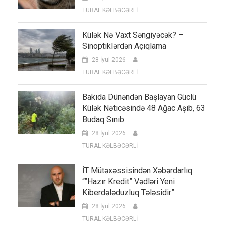
TURAL KƏLBƏCƏRLİ
Külək Nə Vaxt Səngiyəcək? –
Sinoptiklərdən Açıqlama
28 İyul 2026
TURAL KƏLBƏCƏRLİ
Bakıda Dünəndən Başlayan Güclü
Külək Nəticəsində 48 Ağac Aşıb, 63
Budaq Sınıb
28 İyul 2026
TURAL KƏLBƏCƏRLİ
İT Mütəxəssisindən Xəbərdarlıq:
“”Hazır Kredit” Vədləri Yeni
Kiberdələduzluq Tələsidir”
28 İyul 2026
TURAL KƏLBƏCƏRLİ