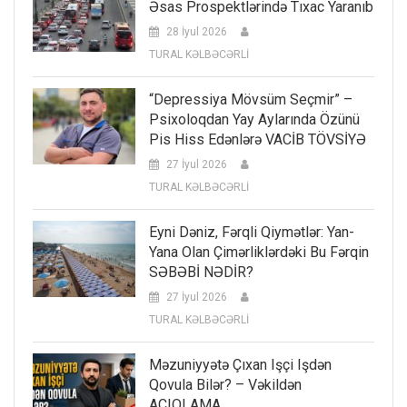
Əsas Prospektlərində Tıxac Yaranıb
28 İyul 2026
TURAL KƏLBƏCƏRLİ
“Depressiya Mövsüm Seçmir” –
Psixoloqdan Yay Aylarında Özünü
Pis Hiss Edənlərə VACİB TÖVSİYƏ
27 İyul 2026
TURAL KƏLBƏCƏRLİ
Eyni Dəniz, Fərqli Qiymətlər: Yan-
Yana Olan Çimərliklərdəki Bu Fərqin
SƏBƏBİ NƏDİR?
27 İyul 2026
TURAL KƏLBƏCƏRLİ
Məzuniyyətə Çıxan Işçi Işdən
Qovula Bilər? – Vəkildən
AÇIQLAMA