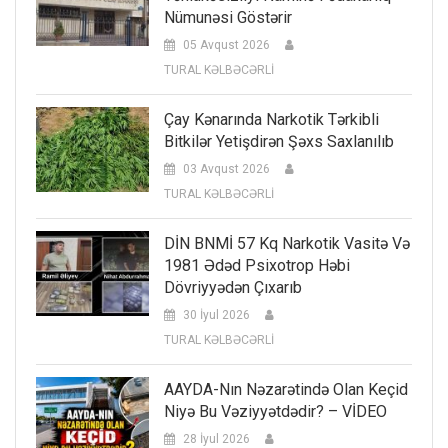
Nümunəsi Göstərir
05 Avqust 2026
TURAL KƏLBƏCƏRLİ
Çay Kənarında Narkotik Tərkibli
Bitkilər Yetişdirən Şəxs Saxlanılıb
03 Avqust 2026
TURAL KƏLBƏCƏRLİ
DİN BNMİ 57 Kq Narkotik Vasitə Və
1981 Ədəd Psixotrop Həbi
Dövriyyədən Çıxarıb
30 İyul 2026
TURAL KƏLBƏCƏRLİ
AAYDA-Nın Nəzarətində Olan Keçid
Niyə Bu Vəziyyətdədir? – VİDEO
28 İyul 2026