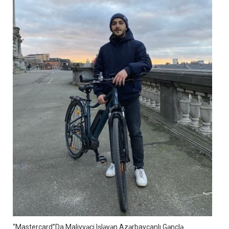
“Mastercard”da Maliyyəçi Işləyən Azərbaycanlı Gənclə