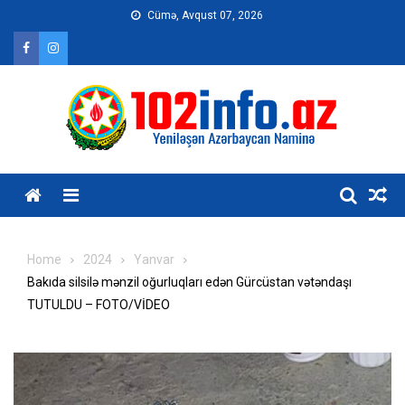
Skip
Cümə, Avqust 07, 2026
to
content
Home
2024
Yanvar
Bakıda silsilə mənzil oğurluqları edən Gürcüstan vətəndaşı
TUTULDU – FOTO/VİDEO