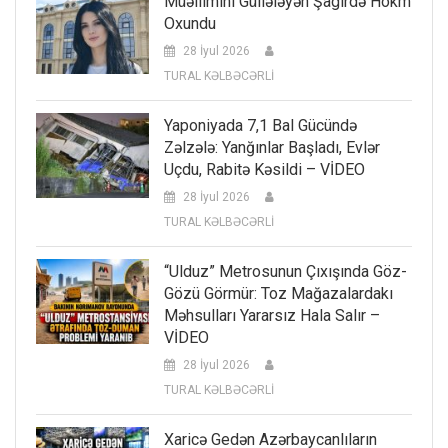
Müəllimini Güllələyən Şagirdə Hökm
Oxundu
28 İyul 2026
TURAL KƏLBƏCƏRLİ
Yaponiyada 7,1 Bal Gücündə
Zəlzələ: Yanğınlar Başladı, Evlər
Uçdu, Rabitə Kəsildi – VİDEO
28 İyul 2026
TURAL KƏLBƏCƏRLİ
“Ulduz” Metrosunun Çıxışında Göz-
Gözü Görmür: Toz Mağazalardakı
Məhsulları Yararsız Hala Salır –
VİDEO
28 İyul 2026
TURAL KƏLBƏCƏRLİ
Xaricə Gedən Azərbaycanlıların