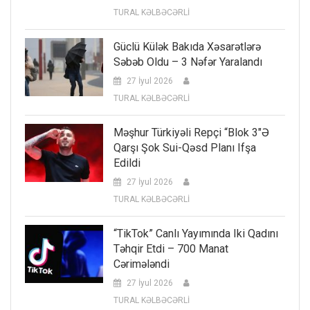
TURAL KƏLBƏCƏRLİ
Güclü Külək Bakıda Xəsarətlərə
Səbəb Oldu – 3 Nəfər Yaralandı
27 İyul 2026
TURAL KƏLBƏCƏRLİ
Məşhur Türkiyəli Repçi “Blok 3″ə
Qarşı Şok Sui-Qəsd Planı Ifşa
Edildi
27 İyul 2026
TURAL KƏLBƏCƏRLİ
“TikTok” Canlı Yayımında Iki Qadını
Təhqir Etdi – 700 Manat
Cərimələndi
27 İyul 2026
TURAL KƏLBƏCƏRLİ