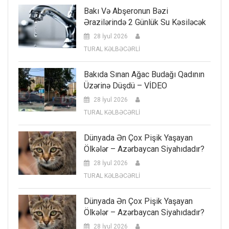
Bakı Və Abşeronun Bəzi
Ərazilərində 2 Günlük Su Kəsiləcək
28 İyul 2026
TURAL KƏLBƏCƏRLİ
Bakıda Sınan Ağac Budağı Qadının
Üzərinə Düşdü – VİDEO
28 İyul 2026
TURAL KƏLBƏCƏRLİ
Dünyada Ən Çox Pişik Yaşayan
Ölkələr – Azərbaycan Siyahıdadır?
28 İyul 2026
TURAL KƏLBƏCƏRLİ
Dünyada Ən Çox Pişik Yaşayan
Ölkələr – Azərbaycan Siyahıdadır?
28 İyul 2026