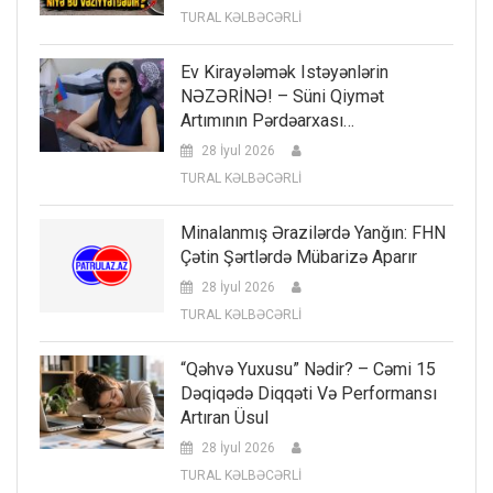
TURAL KƏLBƏCƏRLİ
Ev Kirayələmək Istəyənlərin
NƏZƏRİNƏ! – Süni Qiymət
Artımının Pərdəarxası…
28 İyul 2026
TURAL KƏLBƏCƏRLİ
Minalanmış Ərazilərdə Yanğın: FHN
Çətin Şərtlərdə Mübarizə Aparır
28 İyul 2026
TURAL KƏLBƏCƏRLİ
“Qəhvə Yuxusu” Nədir? – Cəmi 15
Dəqiqədə Diqqəti Və Performansı
Artıran Üsul
28 İyul 2026
TURAL KƏLBƏCƏRLİ