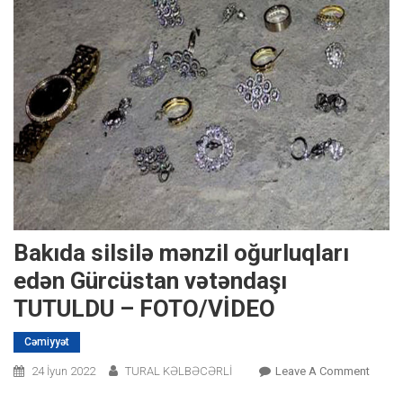
Bakıda silsilə mənzil oğurluqları
edən Gürcüstan vətəndaşı
TUTULDU – FOTO/VİDEO
Cəmiyyət
On
24 İyun 2022
TURAL KƏLBƏCƏRLİ
Leave A Comment
Bakıd