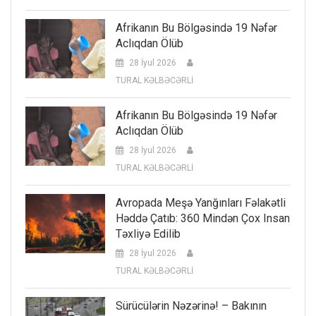
Afrikanın Bu Bölgəsində 19 Nəfər
Aclıqdan Ölüb
28 İyul 2026
TURAL KƏLBƏCƏRLİ
Afrikanın Bu Bölgəsində 19 Nəfər
Aclıqdan Ölüb
28 İyul 2026
TURAL KƏLBƏCƏRLİ
Avropada Meşə Yanğınları Fəlakətli
Həddə Çatıb: 360 Mindən Çox Insan
Təxliyə Edilib
28 İyul 2026
TURAL KƏLBƏCƏRLİ
Sürücülərin Nəzərinə! – Bakının