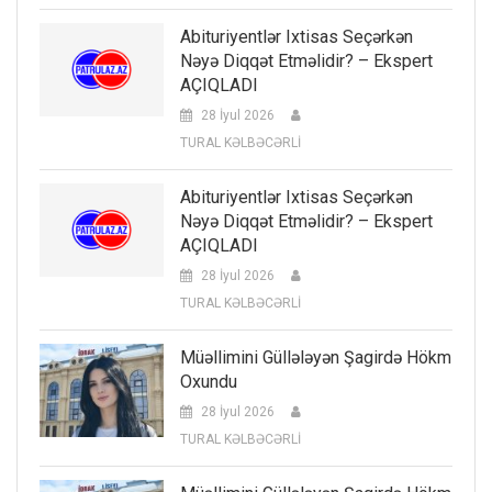
Abituriyentlər Ixtisas Seçərkən
Nəyə Diqqət Etməlidir? – Ekspert
AÇIQLADI
28 İyul 2026
TURAL KƏLBƏCƏRLİ
Abituriyentlər Ixtisas Seçərkən
Nəyə Diqqət Etməlidir? – Ekspert
AÇIQLADI
28 İyul 2026
TURAL KƏLBƏCƏRLİ
Müəllimini Güllələyən Şagirdə Hökm
Oxundu
28 İyul 2026
TURAL KƏLBƏCƏRLİ