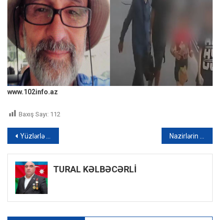
www.102info.az
Baxış Sayı:
112
Yazı
Yüzlərlə miqrant İspaniya şəhərinə hücum çəkdi – VİDEO
Nazirlərin və komitə sədrlərinin qəbul günləri açıqlanıb – SİYAHI
naviqasiyası
TURAL KƏLBƏCƏRLİ