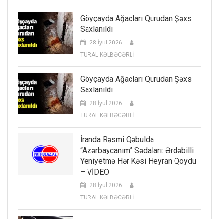
Göyçayda Ağacları Qurudan Şəxs
Saxlanıldı
28 İyul 2026
TURAL KƏLBƏCƏRLİ
Göyçayda Ağacları Qurudan Şəxs
Saxlanıldı
28 İyul 2026
TURAL KƏLBƏCƏRLİ
İranda Rəsmi Qəbulda
“Azərbaycanım” Sədaları: Ərdəbilli
Yeniyetmə Hər Kəsi Heyran Qoydu
– VİDEO
28 İyul 2026
TURAL KƏLBƏCƏRLİ