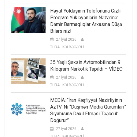
Həyat Yoldaşının Telefonuna Gizli
Proqram Yükləyənlərin Nəzərinə:
Dəmir Barmaqlıqlar Arxasına Düşə
Bilərsiniz!
27 İyul 2026
TURAL KƏLBƏCƏRLİ
35 Yaşlı Şəxsin Avtomobilindən 9
Kiloqram Narkotik Tapıldı – VİDEO
27 İyul 2026
TURAL KƏLBƏCƏRLİ
MEDİA: “İran Kəşfiyyat Nazirliyinin
AzTV-Ni “düşmən Media Qurumları”
Siyahısına Daxil Etməsi Təəccüb
Doğurur”
27 İyul 2026
TURAL KƏLBƏCƏRLİ