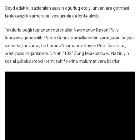
Qeyd edək ki, saxlanılan şəxsin oğurluq etdiyi ünvanlara getməsi
təhlükəsizlik kameraları vasitəsi ilə də lentə alınıb.
Faktlarla bağlı toplanan materiallar Nərimanov Rayon Polis
İdarəsinə göndərilib. Paata Grineviç əməllərindən zərərçəkən başqa
vətəndaşlar varsa, bu barədə Nərimanov Rayon Polis İdarəsinə,
ərazi polis orqanlarına, DİN-in “102” Zəng Mərkəzinə və Nazirliyin
sosial şəbəkələrdəki rəsmi səhifələrinə məlumat verə bilərlər.