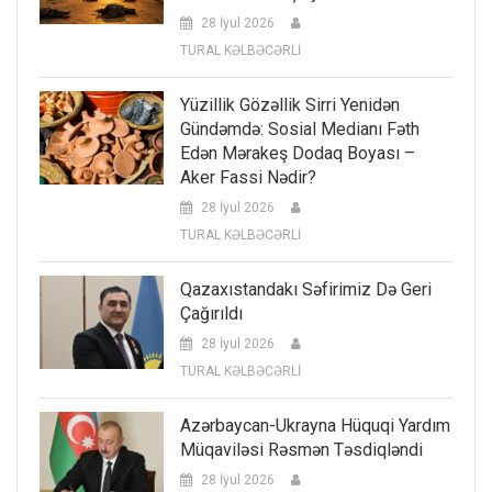
28 İyul 2026
TURAL KƏLBƏCƏRLİ
Yüzillik Gözəllik Sirri Yenidən
Gündəmdə: Sosial Medianı Fəth
Edən Mərakeş Dodaq Boyası –
Aker Fassi Nədir?
28 İyul 2026
TURAL KƏLBƏCƏRLİ
Qazaxıstandakı Səfirimiz Də Geri
Çağırıldı
28 İyul 2026
TURAL KƏLBƏCƏRLİ
Azərbaycan-Ukrayna Hüquqi Yardım
Müqaviləsi Rəsmən Təsdiqləndi
28 İyul 2026