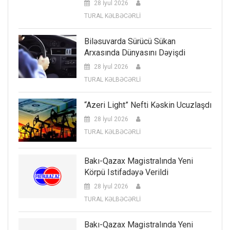
28 İyul 2026
TURAL KƏLBƏCƏRLİ
Biləsuvarda Sürücü Sükan
Arxasında Dünyasını Dəyişdi
28 İyul 2026
TURAL KƏLBƏCƏRLİ
“Azeri Light” Nefti Kəskin Ucuzlaşdı
28 İyul 2026
TURAL KƏLBƏCƏRLİ
Bakı-Qazax Magistralında Yeni
Körpü Istifadəyə Verildi
28 İyul 2026
TURAL KƏLBƏCƏRLİ
Bakı-Qazax Magistralında Yeni