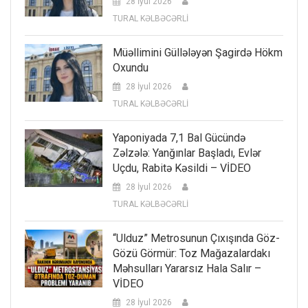
28 İyul 2026
TURAL KƏLBƏCƏRLİ
Müəllimini Güllələyən Şagirdə Hökm
Oxundu
28 İyul 2026
TURAL KƏLBƏCƏRLİ
Yaponiyada 7,1 Bal Gücündə
Zəlzələ: Yanğınlar Başladı, Evlər
Uçdu, Rabitə Kəsildi – VİDEO
28 İyul 2026
TURAL KƏLBƏCƏRLİ
“Ulduz” Metrosunun Çıxışında Göz-
Gözü Görmür: Toz Mağazalardakı
Məhsulları Yararsız Hala Salır –
VİDEO
28 İyul 2026