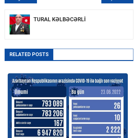
naviqasiyası
TURAL KƏLBƏCƏRLİ
RELATED POSTS