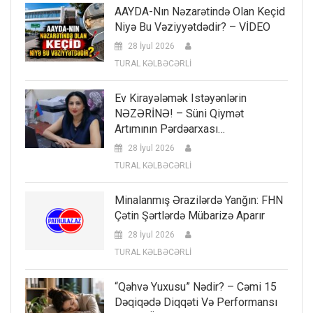
AAYDA-Nın Nəzarətində Olan Keçid
Niyə Bu Vəziyyətdədir? – VİDEO
28 İyul 2026
TURAL KƏLBƏCƏRLİ
Ev Kirayələmək Istəyənlərin
NƏZƏRİNƏ! – Süni Qiymət
Artımının Pərdəarxası…
28 İyul 2026
TURAL KƏLBƏCƏRLİ
Minalanmış Ərazilərdə Yanğın: FHN
Çətin Şərtlərdə Mübarizə Aparır
28 İyul 2026
TURAL KƏLBƏCƏRLİ
“Qəhvə Yuxusu” Nədir? – Cəmi 15
Dəqiqədə Diqqəti Və Performansı