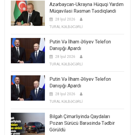
Azərbaycan-Ukrayna Hüquqi Yardım
Müqaviləsi Rəsmən Təsdiqləndi
28 İyul 2026
TURAL KƏLBƏCƏRLİ
Putin Və İlham Əliyev Telefon
Danışığı Apardı
28 İyul 2026
TURAL KƏLBƏCƏRLİ
Putin Və İlham Əliyev Telefon
Danışığı Apardı
28 İyul 2026
TURAL KƏLBƏCƏRLİ
Bilgəh Çimərliyində Qaydaları
Pozan Sürücü Barəsində Tədbir
Görüldü