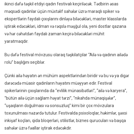
ikinci dəfə təşkil etdiyi qadın festivalı keçiriləcək. Tədbirin əsas
Təşkila
məqsədi qadınlar üçün müxtəlif sahələr üzrə maraqlı spiker və
Ilə
ekspertlərin faydalı çıxışlarını dinləyə biləcəkləri, master klasslarda
Ikinci
iştirak edəcəkləri, idman və rəqslə məşğul ola, yeni dostlar qazana
Dəfə
Festiv
və hər cəhətdən faydalı zaman keçirə biləcəkləri mühit
Keçirili
yaratmaqdır.
Bu dəfə festival mövzusu olaraq təşkilatçılar “Ailə və qadının ailədə
rolu” başlığını seçiblər.
Çünki ailə həyatın ən mühüm aspektlərindən biridir və bu və ya digər
dərəcədə müasir qadınların həyatını müəyyən edir. Festival
spikerlərinin çıxışlarında da “evlilik münasibətləri”, “ailə və karyera”,
“bütün ailə üçün sağlam həyat tərzi”, “nikahda münaqişələr”,
“uşaqların doğulması və sonsuzluq” kimi bir çox mövzulara
toxunulması nəzərdə tutulur. Festivalda psixoloqlar, həkimlər, şəxsi
inkişaf koçları, qida bloqerləri, stilistlər, biznes qurucuları və başqa
sahələr üzrə fəallar iştirak edəcəkdir.