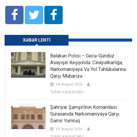
XƏBƏR LENTI
Balakən Polisi – Gecə-Gündüz
Asayişin Keşiyində: Cinayətkarlığa,
Narkomaniyaya Və Yol Təhlükələrinə
Qarşı Mübarizə
08 Avqust 2026
TURAL KƏLBƏCƏRLİ
Şəhriyar Şəmşirlinin Komandası:
Suraxanıda Narkomaniyaya Qarşı
Dəmir Yumruq
05 Avqust 2026
TURAL KƏLBƏCƏRLİ