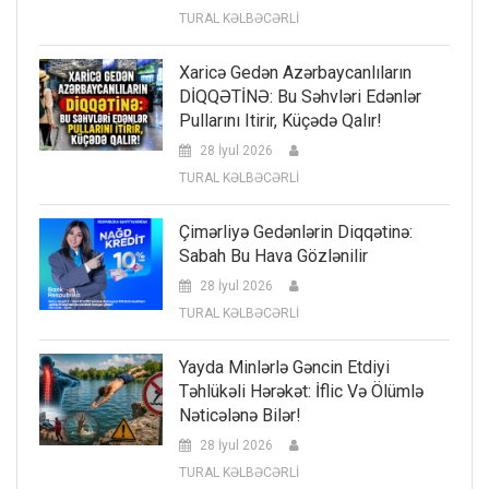
TURAL KƏLBƏCƏRLİ
Xaricə Gedən Azərbaycanlıların
DİQQƏTİNƏ: Bu Səhvləri Edənlər
Pullarını Itirir, Küçədə Qalır!
28 İyul 2026
TURAL KƏLBƏCƏRLİ
Çimərliyə Gedənlərin Diqqətinə:
Sabah Bu Hava Gözlənilir
28 İyul 2026
TURAL KƏLBƏCƏRLİ
Yayda Minlərlə Gəncin Etdiyi
Təhlükəli Hərəkət: İflic Və Ölümlə
Nəticələnə Bilər!
28 İyul 2026
TURAL KƏLBƏCƏRLİ