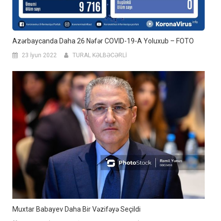
Azərbaycanda Daha 26 Nəfər COVID-19-A Yoluxub – FOTO
23 İyun 2022
TURAL KƏLBƏCƏRLİ
Muxtar Babayev Daha Bir Vəzifəyə Seçildi