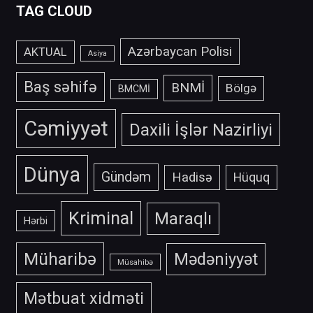
TAG CLOUD
Azərbaycan Polisi
AKTUAL
Asiya
Baş səhifə
BNMİ
Bölgə
BMCMİ
Cəmiyyət
Daxili İşlər Nazirliyi
Dünya
Gündəm
Hadisə
Hüquq
Kriminal
Maraqlı
Hərbi
Müharibə
Mədəniyyət
Müsahibə
Mətbuat xidməti