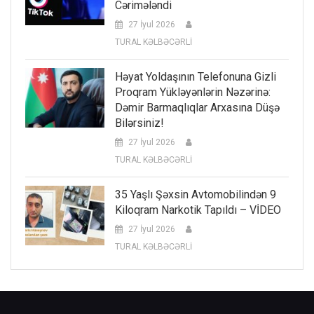
Cərimələndi
27 İyul 2026
TURAL KƏLBƏCƏRLİ
Həyat Yoldaşının Telefonuna Gizli
Proqram Yükləyənlərin Nəzərinə:
Dəmir Barmaqlıqlar Arxasına Düşə
Bilərsiniz!
27 İyul 2026
TURAL KƏLBƏCƏRLİ
35 Yaşlı Şəxsin Avtomobilindən 9
Kiloqram Narkotik Tapıldı – VİDEO
27 İyul 2026
TURAL KƏLBƏCƏRLİ