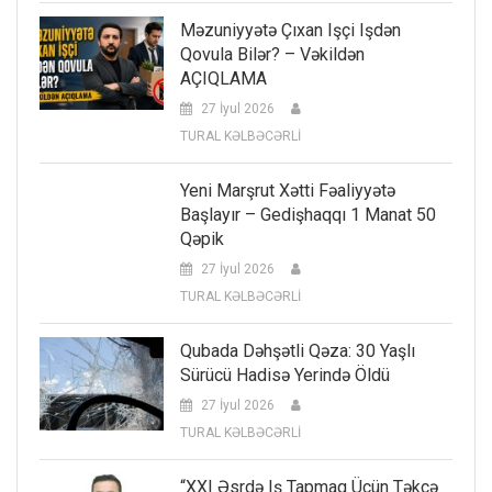
Məzuniyyətə Çıxan Işçi Işdən
Qovula Bilər? – Vəkildən
AÇIQLAMA
27 İyul 2026
TURAL KƏLBƏCƏRLİ
Yeni Marşrut Xətti Fəaliyyətə
Başlayır – Gedişhaqqı 1 Manat 50
Qəpik
27 İyul 2026
TURAL KƏLBƏCƏRLİ
Qubada Dəhşətli Qəza: 30 Yaşlı
Sürücü Hadisə Yerində Öldü
27 İyul 2026
TURAL KƏLBƏCƏRLİ
“XXI Əsrdə Iş Tapmaq Üçün Təkcə