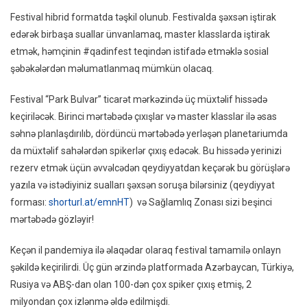
Festival hibrid formatda təşkil olunub. Festivalda şəxsən iştirak
edərək birbaşa suallar ünvanlamaq, master klasslarda iştirak
etmək, həmçinin #qadinfest teqindən istifadə etməklə sosial
şəbəkələrdən məlumatlanmaq mümkün olacaq.
Festival “Park Bulvar” ticarət mərkəzində üç müxtəlif hissədə
keçiriləcək. Birinci mərtəbədə çıxışlar və master klasslar ilə əsas
səhnə planlaşdırılıb, dördüncü mərtəbədə yerləşən planetariumda
da müxtəlif sahələrdən spikerlər çıxış edəcək. Bu hissədə yerinizi
rezerv etmək üçün əvvəlcədən qeydiyyatdan keçərək bu görüşlərə
yazıla və istədiyiniz sualları şəxsən soruşa bilərsiniz (qeydiyyat
forması:
shorturl.at/emnHT
) və Sağlamlıq Zonası sizi beşinci
mərtəbədə gözləyir!
Keçən il pandemiya ilə əlaqədar olaraq festival tamamilə onlayn
şəkildə keçirilirdi. Üç gün ərzində platformada Azərbaycan, Türkiyə,
Rusiya və ABŞ-dan olan 100-dən çox spiker çıxış etmiş, 2
milyondan çox izlənmə əldə edilmişdi.