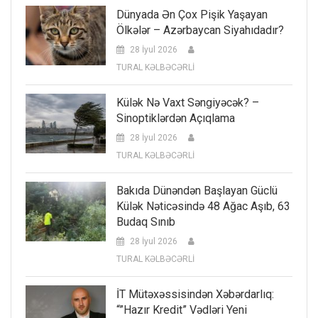
Dünyada Ən Çox Pişik Yaşayan
Ölkələr – Azərbaycan Siyahıdadır?
28 İyul 2026
TURAL KƏLBƏCƏRLİ
Külək Nə Vaxt Səngiyəcək? –
Sinoptiklərdən Açıqlama
28 İyul 2026
TURAL KƏLBƏCƏRLİ
Bakıda Dünəndən Başlayan Güclü
Külək Nəticəsində 48 Ağac Aşıb, 63
Budaq Sınıb
28 İyul 2026
TURAL KƏLBƏCƏRLİ
İT Mütəxəssisindən Xəbərdarlıq:
“”Hazır Kredit” Vədləri Yeni