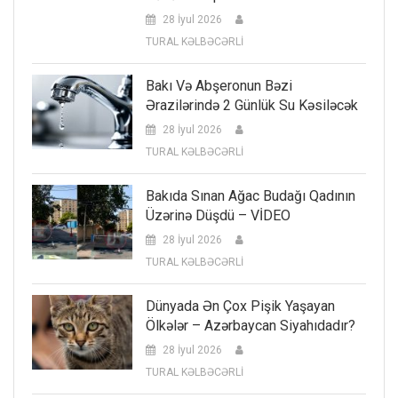
28 İyul 2026
TURAL KƏLBƏCƏRLİ
Bakı Və Abşeronun Bəzi
Ərazilərində 2 Günlük Su Kəsiləcək
28 İyul 2026
TURAL KƏLBƏCƏRLİ
Bakıda Sınan Ağac Budağı Qadının
Üzərinə Düşdü – VİDEO
28 İyul 2026
TURAL KƏLBƏCƏRLİ
Dünyada Ən Çox Pişik Yaşayan
Ölkələr – Azərbaycan Siyahıdadır?
28 İyul 2026
TURAL KƏLBƏCƏRLİ