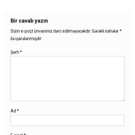
Bir cavab yazın
Sizin e-poçt ünvanınız dərc edilməyəcəkdir.
Gərəkli sahələr
*
ilə işarələnmişdir
Şərh
*
Ad
*