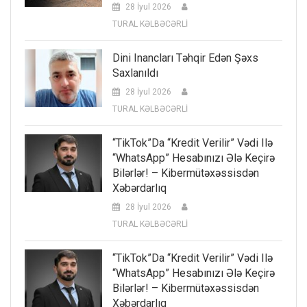
28 İyul 2026
TURAL KƏLBƏCƏRLİ
Dini Inancları Təhqir Edən Şəxs
Saxlanıldı
28 İyul 2026
TURAL KƏLBƏCƏRLİ
“TikTok”da “kredit Verilir” Vədi Ilə
“WhatsApp” Hesabınızı Ələ Keçirə
Bilərlər! – Kibermütəxəssisdən
Xəbərdarlıq
28 İyul 2026
TURAL KƏLBƏCƏRLİ
“TikTok”da “kredit Verilir” Vədi Ilə
“WhatsApp” Hesabınızı Ələ Keçirə
Bilərlər! – Kibermütəxəssisdən
Xəbərdarlıq