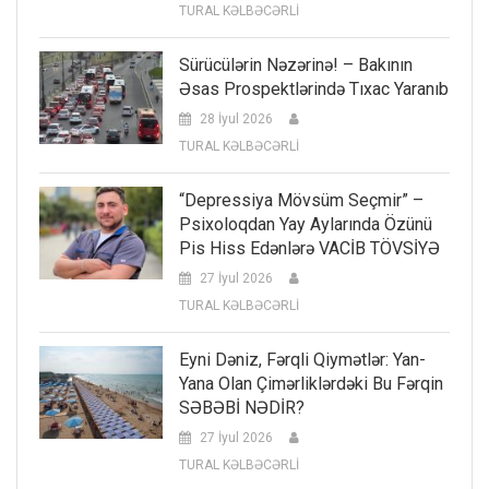
TURAL KƏLBƏCƏRLİ
Sürücülərin Nəzərinə! – Bakının
Əsas Prospektlərində Tıxac Yaranıb
28 İyul 2026
TURAL KƏLBƏCƏRLİ
“Depressiya Mövsüm Seçmir” –
Psixoloqdan Yay Aylarında Özünü
Pis Hiss Edənlərə VACİB TÖVSİYƏ
27 İyul 2026
TURAL KƏLBƏCƏRLİ
Eyni Dəniz, Fərqli Qiymətlər: Yan-
Yana Olan Çimərliklərdəki Bu Fərqin
SƏBƏBİ NƏDİR?
27 İyul 2026
TURAL KƏLBƏCƏRLİ