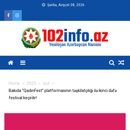
Skip
Şənbə, Avqust 08, 2026
to
content
Home
2023
İyul
Bakıda “QadınFest” platformasının təşkilatçılığı ilə ikinci dəfə
festival keçirilir!