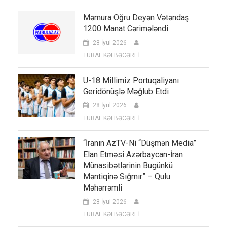
Məmura Oğru Deyən Vətəndaş
1200 Manat Cərimələndi
28 İyul 2026
TURAL KƏLBƏCƏRLİ
U-18 Millimiz Portuqaliyanı
Geridönüşlə Məğlub Etdi
28 İyul 2026
TURAL KƏLBƏCƏRLİ
“İranın AzTV-Ni “düşmən Media”
Elan Etməsi Azərbaycan-İran
Münasibətlərinin Bugünkü
Məntiqinə Sığmır” – Qulu
Məhərrəmli
28 İyul 2026
TURAL KƏLBƏCƏRLİ