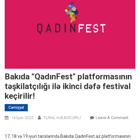
Bakıda “QadınFest” platformasının
təşkilatçılığı ilə ikinci dəfə festival
keçirilir!
Cəmiyyət
On
14 İyun 2022
TURAL KƏLBƏCƏRLİ
Leave A Comment
Bakıd
“Qadın
17, 18 və 19 iyun tarixlərində Bakıda QadınFest.az platformasının
Platfo