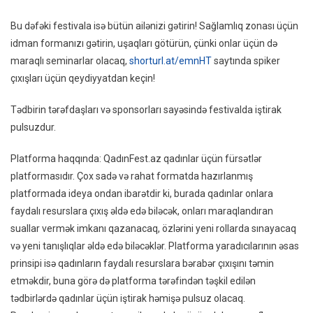
Bu dəfəki festivala isə bütün ailənizi gətirin! Sağlamlıq zonası üçün
idman formanızı gətirin, uşaqları götürün, çünki onlar üçün də
maraqlı seminarlar olacaq,
shorturl.at/emnHT
saytında spiker
çıxışları üçün qeydiyyatdan keçin!
Tədbirin tərəfdaşları və sponsorları sayəsində festivalda iştirak
pulsuzdur.
Platforma haqqında: QadınFest.az qadınlar üçün fürsətlər
platformasıdır. Çox sadə və rahat formatda hazırlanmış
platformada ideya ondan ibarətdir ki, burada qadınlar onlara
faydalı resurslara çıxış əldə edə biləcək, onları maraqlandıran
suallar vermək imkanı qazanacaq, özlərini yeni rollarda sınayacaq
və yeni tanışlıqlar əldə edə biləcəklər. Platforma yaradıcılarının əsas
prinsipi isə qadınların faydalı resurslara bərabər çıxışını təmin
etməkdir, buna görə də platforma tərəfindən təşkil edilən
tədbirlərdə qadınlar üçün iştirak həmişə pulsuz olacaq.