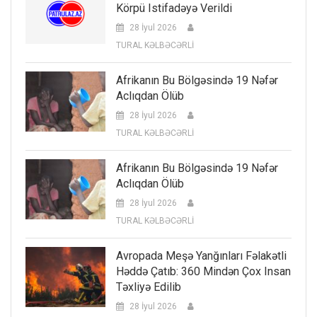
Körpü Istifadəyə Verildi
28 İyul 2026
TURAL KƏLBƏCƏRLİ
Afrikanın Bu Bölgəsində 19 Nəfər
Aclıqdan Ölüb
28 İyul 2026
TURAL KƏLBƏCƏRLİ
Afrikanın Bu Bölgəsində 19 Nəfər
Aclıqdan Ölüb
28 İyul 2026
TURAL KƏLBƏCƏRLİ
Avropada Meşə Yanğınları Fəlakətli
Həddə Çatıb: 360 Mindən Çox Insan
Təxliyə Edilib
28 İyul 2026