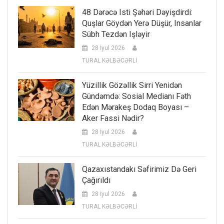
48 Dərəcə Isti Şəhəri Dəyişdirdi:
Quşlar Göydən Yerə Düşür, Insanlar
Sübh Tezdən Işləyir
28 İyul 2026
TURAL KƏLBƏCƏRLİ
Yüzillik Gözəllik Sirri Yenidən
Gündəmdə: Sosial Medianı Fəth
Edən Mərakeş Dodaq Boyası –
Aker Fassi Nədir?
28 İyul 2026
TURAL KƏLBƏCƏRLİ
Qazaxıstandakı Səfirimiz Də Geri
Çağırıldı
28 İyul 2026
TURAL KƏLBƏCƏRLİ