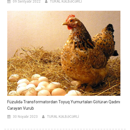
09 Sentyabr 2022
TURAL KƏLBƏCƏRLİ
Füzulidə Transformatordan Toyuq Yumurtaları Götürən Qadını
Cərəyan Vurub
30 Noyabr 2023
TURAL KƏLBƏCƏRLİ