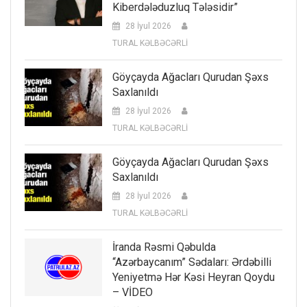
Kiberdələduzluq Tələsidir”
28 İyul 2026
TURAL KƏLBƏCƏRLİ
Göyçayda Ağacları Qurudan Şəxs
Saxlanıldı
28 İyul 2026
TURAL KƏLBƏCƏRLİ
Göyçayda Ağacları Qurudan Şəxs
Saxlanıldı
28 İyul 2026
TURAL KƏLBƏCƏRLİ
İranda Rəsmi Qəbulda
“Azərbaycanım” Sədaları: Ərdəbilli
Yeniyetmə Hər Kəsi Heyran Qoydu
– VİDEO