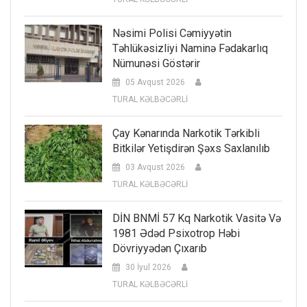
Nəsimi Polisi Cəmiyyətin
Təhlükəsizliyi Naminə Fədakarlıq
Nümunəsi Göstərir
05 Avqust 2026
TURAL KƏLBƏCƏRLİ
Çay Kənarında Narkotik Tərkibli
Bitkilər Yetişdirən Şəxs Saxlanılıb
03 Avqust 2026
TURAL KƏLBƏCƏRLİ
DİN BNMİ 57 Kq Narkotik Vasitə Və
1981 Ədəd Psixotrop Həbi
Dövriyyədən Çıxarıb
30 İyul 2026
TURAL KƏLBƏCƏRLİ