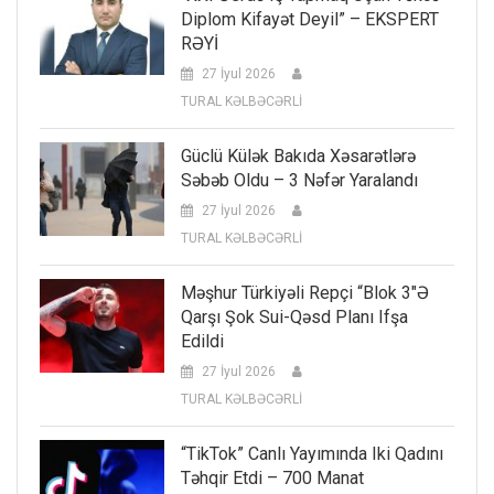
Diplom Kifayət Deyil” – EKSPERT
RƏYİ
27 İyul 2026
TURAL KƏLBƏCƏRLİ
Güclü Külək Bakıda Xəsarətlərə
Səbəb Oldu – 3 Nəfər Yaralandı
27 İyul 2026
TURAL KƏLBƏCƏRLİ
Məşhur Türkiyəli Repçi “Blok 3″ə
Qarşı Şok Sui-Qəsd Planı Ifşa
Edildi
27 İyul 2026
TURAL KƏLBƏCƏRLİ
“TikTok” Canlı Yayımında Iki Qadını
Təhqir Etdi – 700 Manat