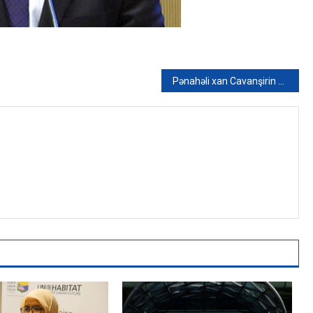
Pənahəli xan Cavanşirin başdaşı bərpa olunub – FOTO