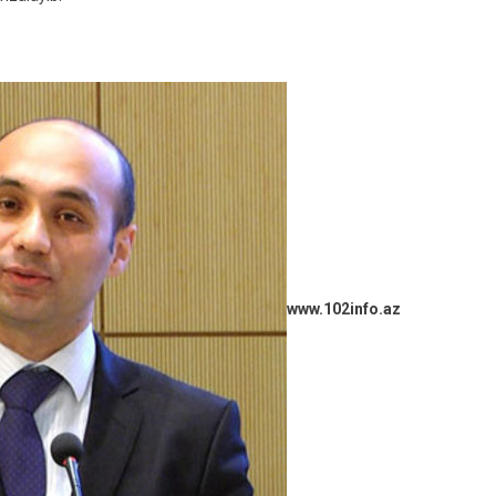
Nümayəndəliyinin
Başçısı
Geri
Çağırıldı
www.102info.az