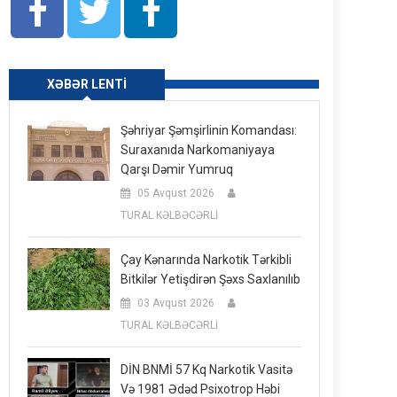
XƏBƏR LENTI
Şəhriyar Şəmşirlinin Komandası:
Suraxanıda Narkomaniyaya
Qarşı Dəmir Yumruq
05 Avqust 2026
TURAL KƏLBƏCƏRLİ
Çay Kənarında Narkotik Tərkibli
Bitkilər Yetişdirən Şəxs Saxlanılıb
03 Avqust 2026
TURAL KƏLBƏCƏRLİ
DİN BNMİ 57 Kq Narkotik Vasitə
Və 1981 Ədəd Psixotrop Həbi