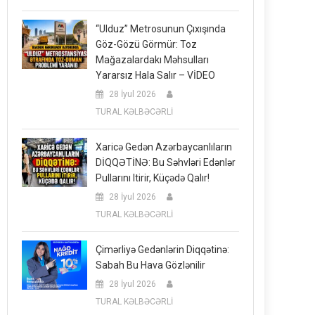
“Ulduz” Metrosunun Çıxışında
Göz-Gözü Görmür: Toz
Mağazalardakı Məhsulları
Yararsız Hala Salır – VİDEO
28 İyul 2026
TURAL KƏLBƏCƏRLİ
Xaricə Gedən Azərbaycanlıların
DİQQƏTİNƏ: Bu Səhvləri Edənlər
Pullarını Itirir, Küçədə Qalır!
28 İyul 2026
TURAL KƏLBƏCƏRLİ
Çimərliyə Gedənlərin Diqqətinə:
Sabah Bu Hava Gözlənilir
28 İyul 2026
TURAL KƏLBƏCƏRLİ