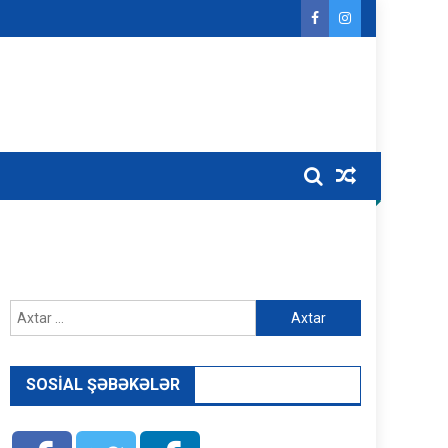
Axtarış:
SOSIAL ŞƏBƏKƏLƏR