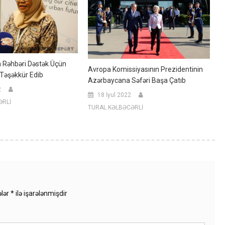
n Rəhbəri Dəstək Üçün
Avropa Komissiyasının Prezidentinin
Təşəkkür Edib
Azərbaycana Səfəri Başa Çatıb
2
18 İyul 2022
ƏRLİ
TURAL KƏLBƏCƏRLİ
ələr
*
ilə işarələnmişdir