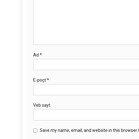
Ad
*
E-poçt
*
Veb sayt
Save my name, email, and website in this browser 