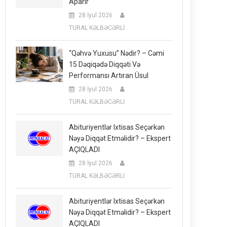
Aparır
28 İyul 2026
TURAL KƏLBƏCƏRLİ
“Qəhvə Yuxusu” Nədir? – Cəmi
15 Dəqiqədə Diqqəti Və
Performansı Artıran Üsul
28 İyul 2026
TURAL KƏLBƏCƏRLİ
Abituriyentlər Ixtisas Seçərkən
Nəyə Diqqət Etməlidir? – Ekspert
AÇIQLADI
28 İyul 2026
TURAL KƏLBƏCƏRLİ
Abituriyentlər Ixtisas Seçərkən
Nəyə Diqqət Etməlidir? – Ekspert
AÇIQLADI