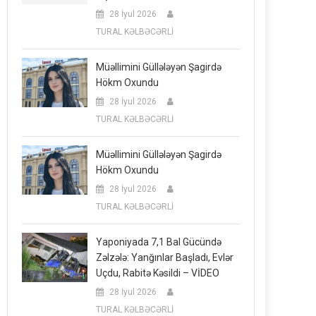
28 İyul 2026
TURAL KƏLBƏCƏRLİ
Müəllimini Güllələyən Şagirdə
Hökm Oxundu
28 İyul 2026
TURAL KƏLBƏCƏRLİ
Müəllimini Güllələyən Şagirdə
Hökm Oxundu
28 İyul 2026
TURAL KƏLBƏCƏRLİ
Yaponiyada 7,1 Bal Gücündə
Zəlzələ: Yanğınlar Başladı, Evlər
Uçdu, Rabitə Kəsildi – VİDEO
28 İyul 2026
TURAL KƏLBƏCƏRLİ