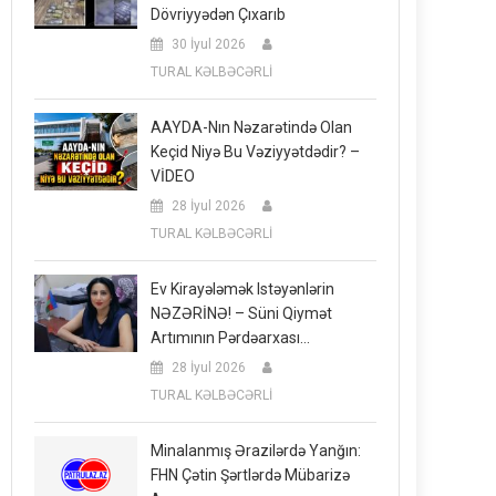
Dövriyyədən Çıxarıb
30 İyul 2026
TURAL KƏLBƏCƏRLİ
AAYDA-Nın Nəzarətində Olan
Keçid Niyə Bu Vəziyyətdədir? –
VİDEO
28 İyul 2026
TURAL KƏLBƏCƏRLİ
Ev Kirayələmək Istəyənlərin
NƏZƏRİNƏ! – Süni Qiymət
Artımının Pərdəarxası…
28 İyul 2026
TURAL KƏLBƏCƏRLİ
Minalanmış Ərazilərdə Yanğın:
FHN Çətin Şərtlərdə Mübarizə