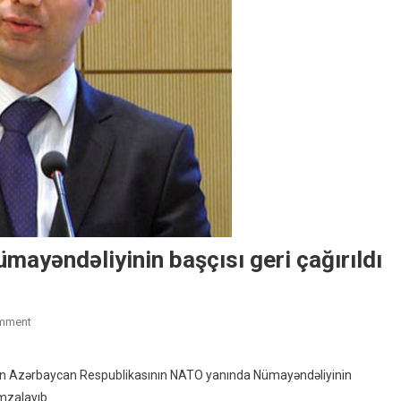
ayəndəliyinin başçısı geri çağırıldı
On
mment
Azərbaycanın
NATO
zərbaycan Respublikasının NATO yanında Nümayəndəliyinin
Yanında
imzalayıb.