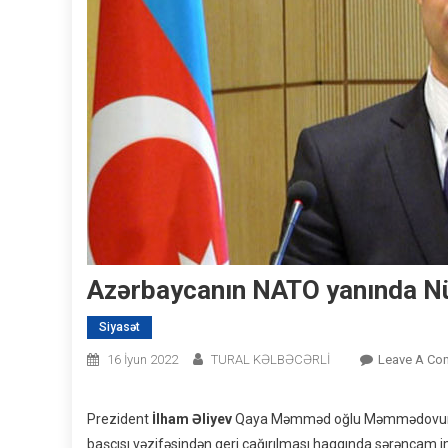
Azərbaycanın NATO yanında Nüm
Siyasət
16 İyun 2022
TURAL KƏLBƏCƏRLİ
Leave A Co
Prezident
İlham Əliyev
Qaya Məmməd oğlu Məmmədovun A
başçısı vəzifəsindən geri çağırılması haqqında sərəncam 