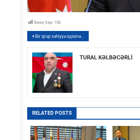
Baxış Sayı:
102
Yazı
Bir qrup səhiyyə işçisinə “Tərəqqi” medalı verildi – SƏRƏNCAM
naviqasiyası
TURAL KƏLBƏCƏRLİ
RELATED POSTS