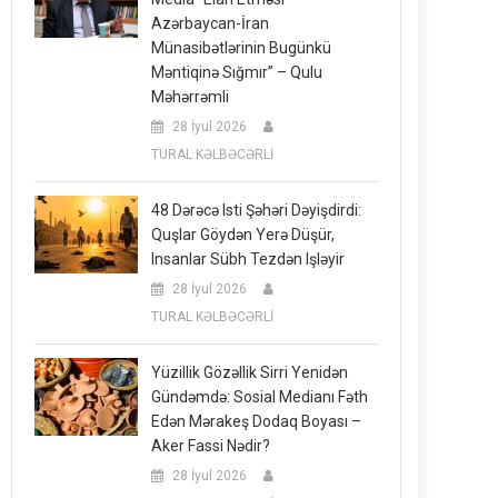
Azərbaycan-İran
Münasibətlərinin Bugünkü
Məntiqinə Sığmır” – Qulu
Məhərrəmli
28 İyul 2026
TURAL KƏLBƏCƏRLİ
48 Dərəcə Isti Şəhəri Dəyişdirdi:
Quşlar Göydən Yerə Düşür,
Insanlar Sübh Tezdən Işləyir
28 İyul 2026
TURAL KƏLBƏCƏRLİ
Yüzillik Gözəllik Sirri Yenidən
Gündəmdə: Sosial Medianı Fəth
Edən Mərakeş Dodaq Boyası –
Aker Fassi Nədir?
28 İyul 2026