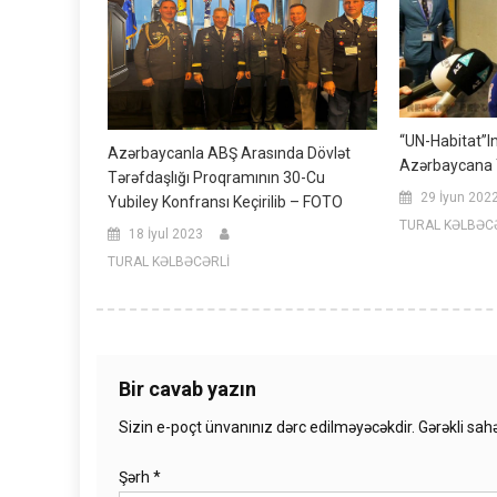
“UN-Habitat”ı
Azərbaycanla ABŞ Arasında Dövlət
Azərbaycana 
Tərəfdaşlığı Proqramının 30-Cu
29 İyun 202
Yubiley Konfransı Keçirilib – FOTO
TURAL KƏLBƏC
18 İyul 2023
TURAL KƏLBƏCƏRLİ
Bir cavab yazın
Sizin e-poçt ünvanınız dərc edilməyəcəkdir.
Gərəkli sah
Şərh
*