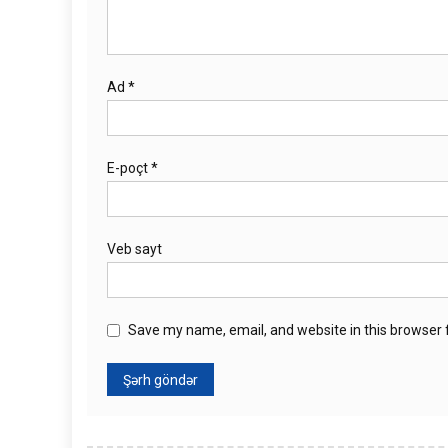
Ad
*
E-poçt
*
Veb sayt
Save my name, email, and website in this browser 