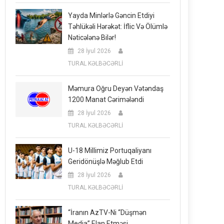
Yayda Minlərlə Gəncin Etdiyi
Təhlükəli Hərəkət: İflic Və Ölümlə
Nəticələnə Bilər!
28 İyul 2026
TURAL KƏLBƏCƏRLİ
Məmura Oğru Deyən Vətəndaş
1200 Manat Cərimələndi
28 İyul 2026
TURAL KƏLBƏCƏRLİ
U-18 Millimiz Portuqaliyanı
Geridönüşlə Məğlub Etdi
28 İyul 2026
TURAL KƏLBƏCƏRLİ
“İranın AzTV-Ni “düşmən
Media” Elan Etməsi