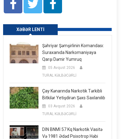
XƏBƏR LENTI
Şəhriyar Şəmşirlinin Komandası:
Suraxanıda Narkomaniyaya
Qarşı Dəmir Yumruq
05 Avqust 2026
TURAL KƏLBƏCƏRLİ
Çay Kənarında Narkotik Tərkibli
Bitkilər Yetişdirən Şəxs Saxlanılıb
03 Avqust 2026
TURAL KƏLBƏCƏRLİ
DİN BNMİ 57 Kq Narkotik Vasitə
Və 1981 Ədəd Psixotrop Həbi