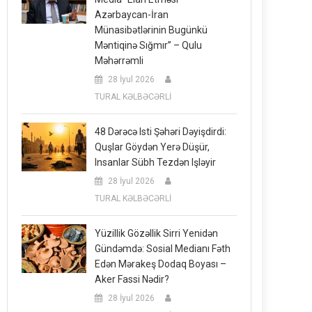
Azərbaycan-İran
Münasibətlərinin Bugünkü
Məntiqinə Sığmır” – Qulu
Məhərrəmli
28 İyul 2026
TURAL KƏLBƏCƏRLİ
48 Dərəcə Isti Şəhəri Dəyişdirdi:
Quşlar Göydən Yerə Düşür,
Insanlar Sübh Tezdən Işləyir
28 İyul 2026
TURAL KƏLBƏCƏRLİ
Yüzillik Gözəllik Sirri Yenidən
Gündəmdə: Sosial Medianı Fəth
Edən Mərakeş Dodaq Boyası –
Aker Fassi Nədir?
28 İyul 2026