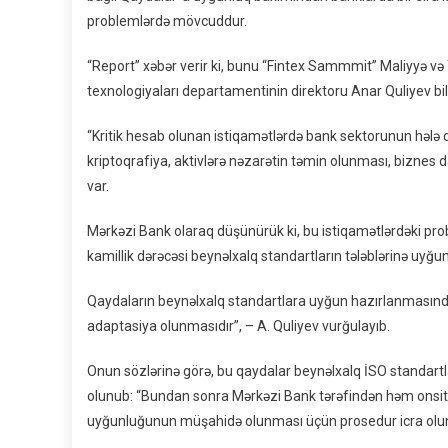
problemlərdə mövcuddur.
“Report” xəbər verir ki, bunu “Fintex Sammmit” Maliyyə və
texnologiyaları departamentinin direktoru Anar Quliyev bild
“Kritik hesab olunan istiqamətlərdə bank sektorunun hələ 
kriptoqrafiya, aktivlərə nəzarətin təmin olunması, biznes 
var.
Mərkəzi Bank olaraq düşünürük ki, bu istiqamətlərdəki pro
kamillik dərəcəsi beynəlxalq standartların tələblərinə uyğu
Qaydaların beynəlxalq standartlara uyğun hazırlanmasınd
adaptasiya olunmasıdır”, – A. Quliyev vurğulayıb.
Onun sözlərinə görə, bu qaydalar beynəlxalq İSO standartl
olunub: “Bundan sonra Mərkəzi Bank tərəfindən həm onsit
uyğunluğunun müşahidə olunması üçün prosedur icra olu