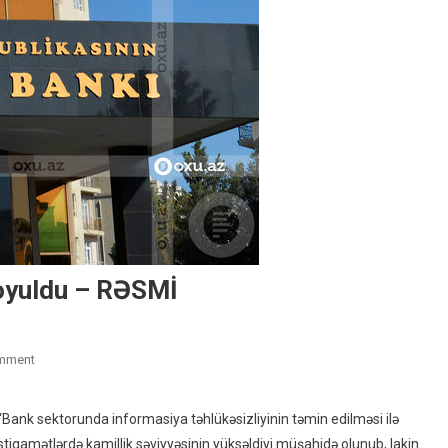
oyuldu – RƏSMİ
On
mment
Azərbaycanda
Banklara
ank sektorunda informasiya təhlükəsizliyinin təmin edilməsi ilə
Vaxt
tiqamətlərdə kamillik səviyyəsinin yüksəldiyi müşahidə olunub, lakin