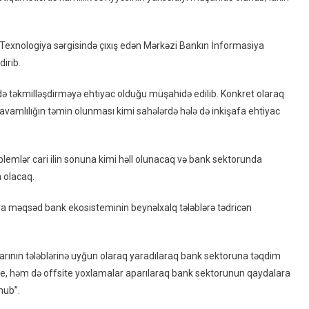
Qoyuldu
–
RƏSMİ
 Texnologiya sərgisində çıxış edən Mərkəzi Bankın İnformasiya
irib.
də təkmilləşdirməyə ehtiyac olduğu müşahidə edilib. Konkret olaraq
davamlılığın təmin olunması kimi sahələrdə hələ də inkişafa ehtiyac
blemlər cari ilin sonuna kimi həll olunacaq və bank sektorunda
n olacaq.
a məqsəd bank ekosisteminin beynəlxalq tələblərə tədricən
arının tələblərinə uyğun olaraq yaradılaraq bank sektoruna təqdim
e, həm də offsite yoxlamalar aparılaraq bank sektorunun qaydalara
nub”.