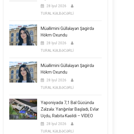
28 İyul 2026
TURAL KƏLBƏCƏRLİ
Müəllimini Güllələyən Şagirdə
Hökm Oxundu
28 İyul 2026
TURAL KƏLBƏCƏRLİ
Müəllimini Güllələyən Şagirdə
Hökm Oxundu
28 İyul 2026
TURAL KƏLBƏCƏRLİ
Yaponiyada 7,1 Bal Gücündə
Zəlzələ: Yanğınlar Başladı, Evlər
Uçdu, Rabitə Kəsildi – VİDEO
28 İyul 2026
TURAL KƏLBƏCƏRLİ