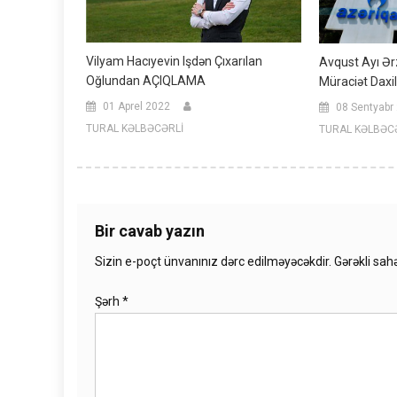
Vilyam Hacıyevin Işdən Çıxarılan
Avqust Ayı Ər
Oğlundan AÇIQLAMA
Müraciət Daxi
01 Aprel 2022
08 Sentyabr
TURAL KƏLBƏCƏRLİ
TURAL KƏLBƏC
Bir cavab yazın
Sizin e-poçt ünvanınız dərc edilməyəcəkdir.
Gərəkli sah
Şərh
*