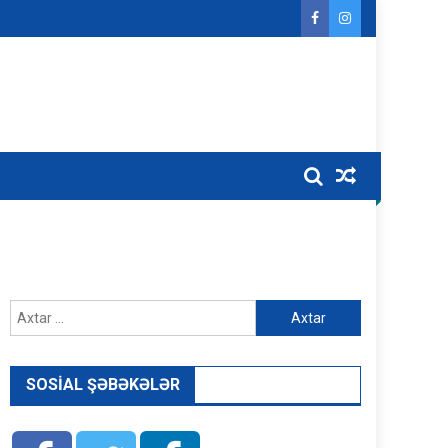
Axtarış:
SOSIAL ŞƏBƏKƏLƏR