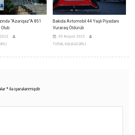
zində “Azəriqaz”a 851
Bakıda Avtomobil 44 Yaşlı Piyadanı
l Olub
Vuraraq Öldürüb
 2023
09 Avqust 2023
ƏRLİ
TURAL KƏLBƏCƏRLİ
ələr
*
ilə işarələnmişdir