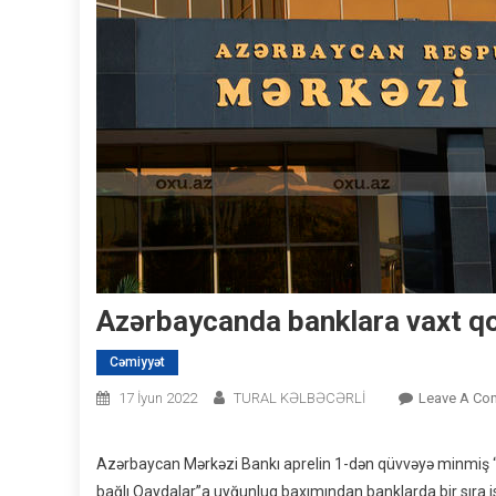
Azərbaycanda banklara vaxt q
Cəmiyyət
17 İyun 2022
TURAL KƏLBƏCƏRLİ
Leave A Co
Azərbaycan Mərkəzi Bankı aprelin 1-dən qüvvəyə minmiş “B
bağlı Qaydalar”a uyğunluq baxımından banklarda bir sıra is