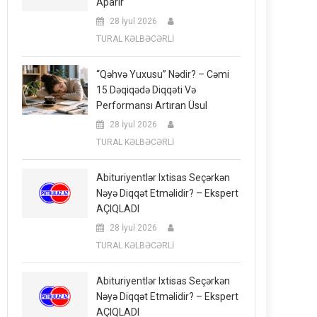
Aparır
28 İyul 2026
TURAL KƏLBƏCƏRLİ
“Qəhvə Yuxusu” Nədir? – Cəmi
15 Dəqiqədə Diqqəti Və
Performansı Artıran Üsul
28 İyul 2026
TURAL KƏLBƏCƏRLİ
Abituriyentlər Ixtisas Seçərkən
Nəyə Diqqət Etməlidir? – Ekspert
AÇIQLADI
28 İyul 2026
TURAL KƏLBƏCƏRLİ
Abituriyentlər Ixtisas Seçərkən
Nəyə Diqqət Etməlidir? – Ekspert
AÇIQLADI