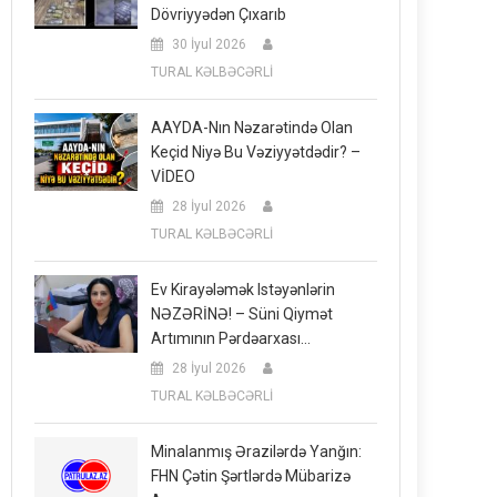
Dövriyyədən Çıxarıb
30 İyul 2026
TURAL KƏLBƏCƏRLİ
AAYDA-Nın Nəzarətində Olan
Keçid Niyə Bu Vəziyyətdədir? –
VİDEO
28 İyul 2026
TURAL KƏLBƏCƏRLİ
Ev Kirayələmək Istəyənlərin
NƏZƏRİNƏ! – Süni Qiymət
Artımının Pərdəarxası…
28 İyul 2026
TURAL KƏLBƏCƏRLİ
Minalanmış Ərazilərdə Yanğın:
FHN Çətin Şərtlərdə Mübarizə