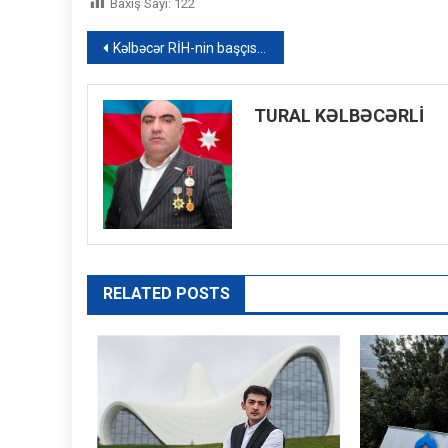
Baxış Sayı:
122
Yazı
Kəlbəcər RİH-nin başçısı Azər Qocayev Goranboy rayonu, Məcburi köçkün qəsəbəsi, Kəlbəcər rayon 28 nömrəli tam orta məktəbin binasında həmin ərazidə yaşayan vətəndaşların səyyar-görüş qəbulunu keçirmişdir
naviqasiyası
TURAL KƏLBƏCƏRLİ
RELATED POSTS