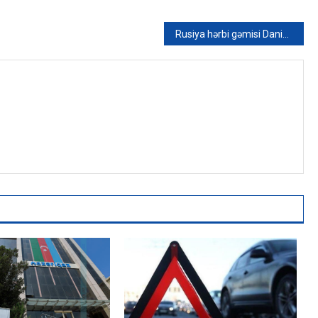
Rusiya hərbi gəmisi Danimarkanın ərazi sularını pozub