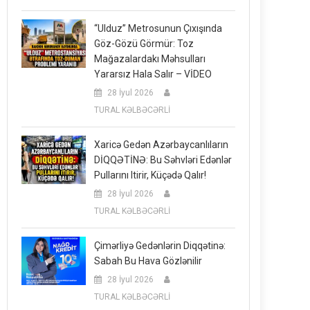
“Ulduz” Metrosunun Çıxışında
Göz-Gözü Görmür: Toz
Mağazalardakı Məhsulları
Yararsız Hala Salır – VİDEO
28 İyul 2026
TURAL KƏLBƏCƏRLİ
Xaricə Gedən Azərbaycanlıların
DİQQƏTİNƏ: Bu Səhvləri Edənlər
Pullarını Itirir, Küçədə Qalır!
28 İyul 2026
TURAL KƏLBƏCƏRLİ
Çimərliyə Gedənlərin Diqqətinə:
Sabah Bu Hava Gözlənilir
28 İyul 2026
TURAL KƏLBƏCƏRLİ