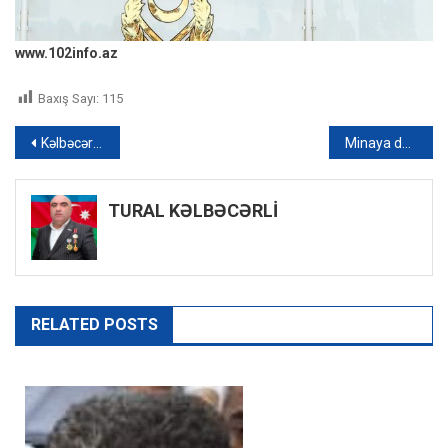
www.102info.az
Baxış Sayı:
115
Yazı
Kəlbəcərdə “İstisu” mineral su zavodunun təməli qoyulub – FOTO
Minaya düşən polisin ayağı amputasiya edildi
naviqasiyası
TURAL KƏLBƏCƏRLİ
RELATED POSTS