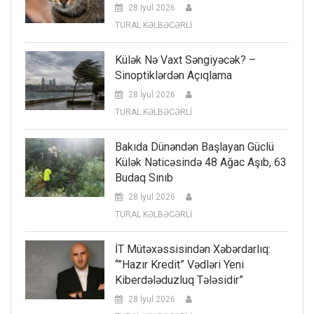
28 İyul 2026
TURAL KƏLBƏCƏRLİ
Külək Nə Vaxt Səngiyəcək? –
Sinoptiklərdən Açıqlama
28 İyul 2026
TURAL KƏLBƏCƏRLİ
Bakıda Dünəndən Başlayan Güclü
Külək Nəticəsində 48 Ağac Aşıb, 63
Budaq Sınıb
28 İyul 2026
TURAL KƏLBƏCƏRLİ
İT Mütəxəssisindən Xəbərdarlıq:
“”Hazır Kredit” Vədləri Yeni
Kiberdələduzluq Tələsidir”
28 İyul 2026