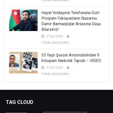
TURAL KƏLBƏCƏRLİ
Həyat Yoldaşının Telefonuna Gizli
Proqram Yükləyənlərin Nəzərinə:
Dəmir Barmaqlıqlar Arxasına Düşə
Bilərsiniz!
27 İyul 2026
TURAL KƏLBƏCƏRLİ
35 Yaşlı Şəxsin Avtomobilindən 9
Kiloqram Narkotik Tapıldı – VİDEO
27 İyul 2026
TURAL KƏLBƏCƏRLİ
TAG CLOUD