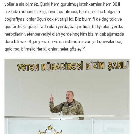
yollarla ala bilməz. Çünki həm qurulmuş istehkamlar, həm 30 il
ərzində mühəndislik işlərinin aparılması, həm də ki, bu bölgənin
coğrafiyası onlar üçün çox əlverişli idi. Biz bu mifi də dağıtdıq və
göstərdik ki, güclü iradə olan yerdə, xalq-iqtidar birliyi olan yerdə,
hərbçilərin vətənpərvərliyi olan yerdə heç kim bizim qabağımızda
dura bilməz. Əgər yenə də Ermənistanda revanşist qüvvələr baş
qaldırsa, bilməlidirlər ki, onları nələr gözləyir”.