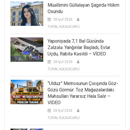
Müəllimini Güllələyən Şagirdə Hökm
Oxundu
28 İyul 2026
TURAL KƏLBƏCƏRLİ
Yaponiyada 7,1 Bal Gücündə
Zəlzələ: Yanğınlar Başladı, Evlər
Uçdu, Rabitə Kəsildi – VİDEO
28 İyul 2026
TURAL KƏLBƏCƏRLİ
“Ulduz” Metrosunun Çıxışında Göz-
Gözü Görmür: Toz Mağazalardakı
Məhsulları Yararsız Hala Salır –
VİDEO
28 İyul 2026
TURAL KƏLBƏCƏRLİ