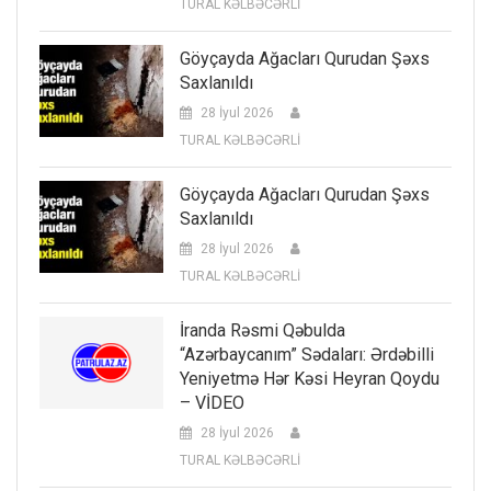
TURAL KƏLBƏCƏRLİ
Göyçayda Ağacları Qurudan Şəxs
Saxlanıldı
28 İyul 2026
TURAL KƏLBƏCƏRLİ
Göyçayda Ağacları Qurudan Şəxs
Saxlanıldı
28 İyul 2026
TURAL KƏLBƏCƏRLİ
İranda Rəsmi Qəbulda
“Azərbaycanım” Sədaları: Ərdəbilli
Yeniyetmə Hər Kəsi Heyran Qoydu
– VİDEO
28 İyul 2026
TURAL KƏLBƏCƏRLİ