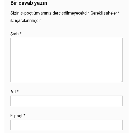
Bir cavab yazın
Sizin e-poçt ünvanınız dərc edilməyəcəkdir.
Gərəkli sahələr
*
ilə işarələnmişdir
Şərh
*
Ad
*
E-poçt
*