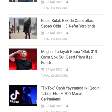
27 İyul 2026
TURAL KƏLBƏCƏRLİ
Güclü Külək Bakıda Xəsarətlərə
Səbəb Oldu – 3 Nəfər Yaralandı
27 İyul 2026
TURAL KƏLBƏCƏRLİ
Məşhur Türkiyəli Repçi “Blok 3″ə
Qarşı Şok Sui-Qəsd Planı Ifşa
Edildi
27 İyul 2026
TURAL KƏLBƏCƏRLİ
“TikTok” Canlı Yayımında Iki Qadını
Təhqir Etdi – 700 Manat
Cərimələndi
27 İyul 2026