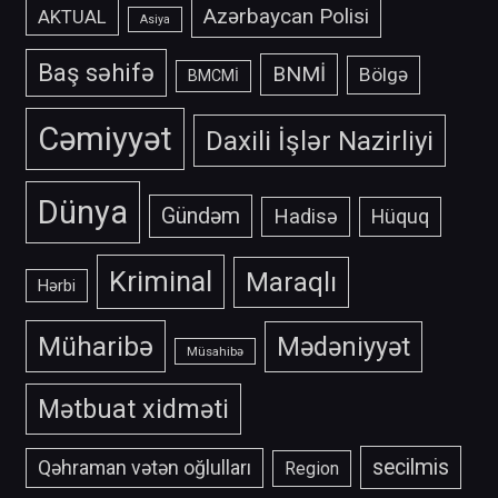
Azərbaycan Polisi
AKTUAL
Asiya
Baş səhifə
BNMİ
Bölgə
BMCMİ
Cəmiyyət
Daxili İşlər Nazirliyi
Dünya
Gündəm
Hadisə
Hüquq
Kriminal
Maraqlı
Hərbi
Müharibə
Mədəniyyət
Müsahibə
Mətbuat xidməti
secilmis
Qəhraman vətən oğlulları
Region