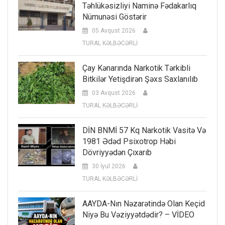
Təhlükəsizliyi Naminə Fədakarlıq
Nümunəsi Göstərir
05 Avqust 2026
TURAL KƏLBƏCƏRLİ
Çay Kənarında Narkotik Tərkibli
Bitkilər Yetişdirən Şəxs Saxlanılıb
03 Avqust 2026
TURAL KƏLBƏCƏRLİ
DİN BNMİ 57 Kq Narkotik Vasitə Və
1981 Ədəd Psixotrop Həbi
Dövriyyədən Çıxarıb
30 İyul 2026
TURAL KƏLBƏCƏRLİ
AAYDA-Nın Nəzarətində Olan Keçid
Niyə Bu Vəziyyətdədir? – VİDEO