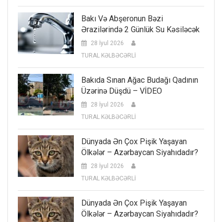
Bakı Və Abşeronun Bəzi
Ərazilərində 2 Günlük Su Kəsiləcək
28 İyul 2026
TURAL KƏLBƏCƏRLİ
Bakıda Sınan Ağac Budağı Qadının
Üzərinə Düşdü – VİDEO
28 İyul 2026
TURAL KƏLBƏCƏRLİ
Dünyada Ən Çox Pişik Yaşayan
Ölkələr – Azərbaycan Siyahıdadır?
28 İyul 2026
TURAL KƏLBƏCƏRLİ
Dünyada Ən Çox Pişik Yaşayan
Ölkələr – Azərbaycan Siyahıdadır?