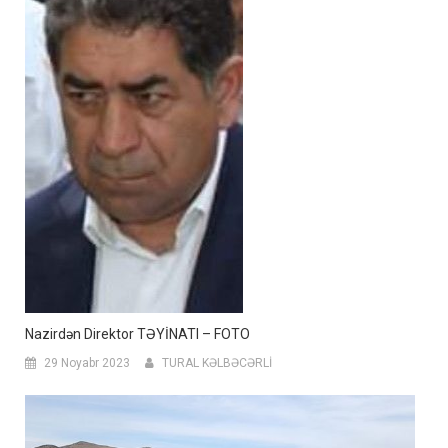
Nazirdən Direktor TƏYİNATI – FOTO
29 Noyabr 2023
TURAL KƏLBƏCƏRLİ