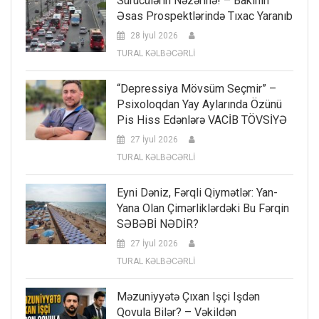
Sürücülərin Nəzərinə! – Bakının
Əsas Prospektlərində Tıxac Yaranıb
28 İyul 2026
TURAL KƏLBƏCƏRLİ
“Depressiya Mövsüm Seçmir” –
Psixoloqdan Yay Aylarında Özünü
Pis Hiss Edənlərə VACİB TÖVSİYƏ
27 İyul 2026
TURAL KƏLBƏCƏRLİ
Eyni Dəniz, Fərqli Qiymətlər: Yan-
Yana Olan Çimərliklərdəki Bu Fərqin
SƏBƏBİ NƏDİR?
27 İyul 2026
TURAL KƏLBƏCƏRLİ
Məzuniyyətə Çıxan Işçi Işdən
Qovula Bilər? – Vəkildən