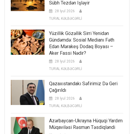
Sübh Tezdən Işləyir
28 İyul 2026
TURAL KƏLBƏCƏRLİ
Yüzillik Gözəllik Sirri Yenidən
Gündəmdə: Sosial Medianı Fəth
Edən Mərakeş Dodaq Boyası –
Aker Fassi Nədir?
28 İyul 2026
TURAL KƏLBƏCƏRLİ
Qazaxıstandakı Səfirimiz Də Geri
Çağırıldı
28 İyul 2026
TURAL KƏLBƏCƏRLİ
Azərbaycan-Ukrayna Hüquqi Yardım
Müqaviləsi Rəsmən Təsdiqləndi