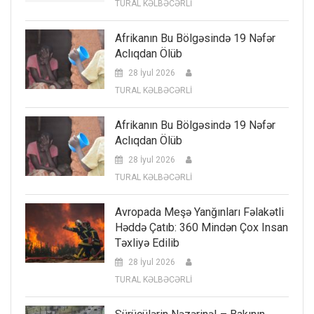
TURAL KƏLBƏCƏRLİ
Afrikanın Bu Bölgəsində 19 Nəfər
Aclıqdan Ölüb
28 İyul 2026
TURAL KƏLBƏCƏRLİ
Afrikanın Bu Bölgəsində 19 Nəfər
Aclıqdan Ölüb
28 İyul 2026
TURAL KƏLBƏCƏRLİ
Avropada Meşə Yanğınları Fəlakətli
Həddə Çatıb: 360 Mindən Çox Insan
Təxliyə Edilib
28 İyul 2026
TURAL KƏLBƏCƏRLİ