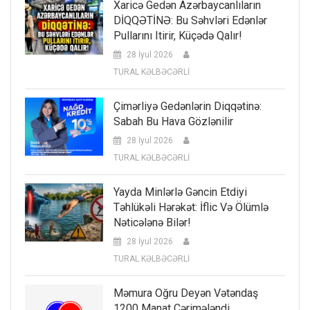
Xaricə Gedən Azərbaycanlıların
DİQQƏTİNƏ: Bu Səhvləri Edənlər
Pullarını Itirir, Küçədə Qalır!
28 İyul 2026
TURAL KƏLBƏCƏRLİ
Çimərliyə Gedənlərin Diqqətinə:
Sabah Bu Hava Gözlənilir
28 İyul 2026
TURAL KƏLBƏCƏRLİ
Yayda Minlərlə Gəncin Etdiyi
Təhlükəli Hərəkət: İflic Və Ölümlə
Nəticələnə Bilər!
28 İyul 2026
TURAL KƏLBƏCƏRLİ
Məmura Oğru Deyən Vətəndaş
1200 Manat Cərimələndi