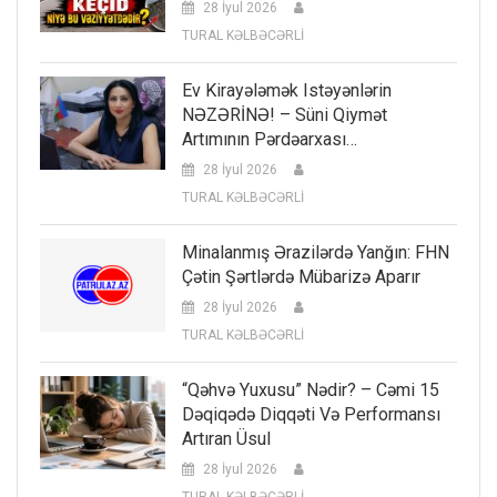
28 İyul 2026
TURAL KƏLBƏCƏRLİ
Ev Kirayələmək Istəyənlərin
NƏZƏRİNƏ! – Süni Qiymət
Artımının Pərdəarxası…
28 İyul 2026
TURAL KƏLBƏCƏRLİ
Minalanmış Ərazilərdə Yanğın: FHN
Çətin Şərtlərdə Mübarizə Aparır
28 İyul 2026
TURAL KƏLBƏCƏRLİ
“Qəhvə Yuxusu” Nədir? – Cəmi 15
Dəqiqədə Diqqəti Və Performansı
Artıran Üsul
28 İyul 2026
TURAL KƏLBƏCƏRLİ