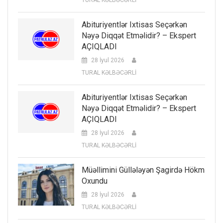
Abituriyentlər Ixtisas Seçərkən
Nəyə Diqqət Etməlidir? – Ekspert
AÇIQLADI
28 İyul 2026
TURAL KƏLBƏCƏRLİ
Abituriyentlər Ixtisas Seçərkən
Nəyə Diqqət Etməlidir? – Ekspert
AÇIQLADI
28 İyul 2026
TURAL KƏLBƏCƏRLİ
Müəllimini Güllələyən Şagirdə Hökm
Oxundu
28 İyul 2026
TURAL KƏLBƏCƏRLİ