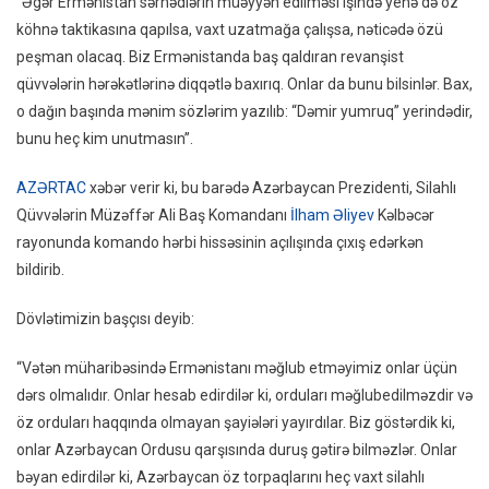
“Əgər Ermənistan sərhədlərin müəyyən edilməsi işində yenə də öz
Ermən
köhnə taktikasına qapılsa, vaxt uzatmağa çalışsa, nəticədə özü
Revanş
peşman olacaq. Biz Ermənistanda baş qaldıran revanşist
Qüvvəl
qüvvələrin hərəkətlərinə diqqətlə baxırıq. Onlar da bunu bilsinlər. Bax,
Xəbərd
o dağın başında mənim sözlərim yazılıb: “Dəmir yumruq” yerindədir,
Etdi
bunu heç kim unutmasın”.
AZƏRTAC
xəbər verir ki, bu barədə Azərbaycan Prezidenti, Silahlı
Qüvvələrin Müzəffər Ali Baş Komandanı
İlham Əliyev
Kəlbəcər
rayonunda komando hərbi hissəsinin açılışında çıxış edərkən
bildirib.
Dövlətimizin başçısı deyib:
“Vətən müharibəsində Ermənistanı məğlub etməyimiz onlar üçün
dərs olmalıdır. Onlar hesab edirdilər ki, orduları məğlubedilməzdir və
öz orduları haqqında olmayan şayiələri yayırdılar. Biz göstərdik ki,
onlar Azərbaycan Ordusu qarşısında duruş gətirə bilməzlər. Onlar
bəyan edirdilər ki, Azərbaycan öz torpaqlarını heç vaxt silahlı