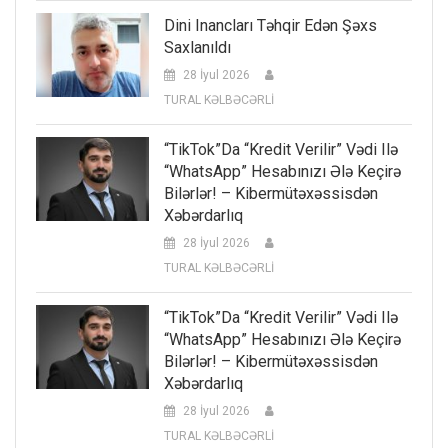
Dini Inancları Təhqir Edən Şəxs
Saxlanıldı
28 İyul 2026
TURAL KƏLBƏCƏRLİ
“TikTok”da “kredit Verilir” Vədi Ilə
“WhatsApp” Hesabınızı Ələ Keçirə
Bilərlər! – Kibermütəxəssisdən
Xəbərdarlıq
28 İyul 2026
TURAL KƏLBƏCƏRLİ
“TikTok”da “kredit Verilir” Vədi Ilə
“WhatsApp” Hesabınızı Ələ Keçirə
Bilərlər! – Kibermütəxəssisdən
Xəbərdarlıq
28 İyul 2026
TURAL KƏLBƏCƏRLİ