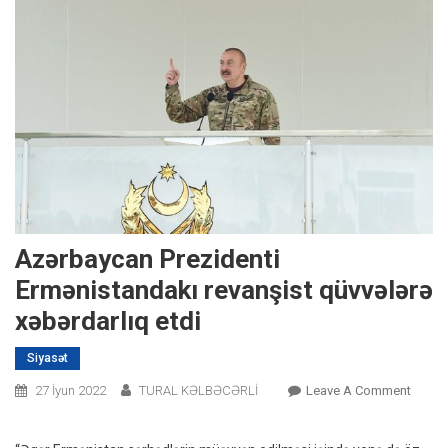
Azərbaycan Prezidenti
Ermənistandakı revanşist qüvvələrə
xəbərdarlıq etdi
Siyasət
On
27 İyun 2022
TURAL KƏLBƏCƏRLİ
Leave A Comment
Azərb
Prezid