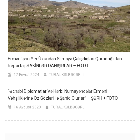
Ermənilərin Yer Üzündən Silməyə Çalışdıqları Qaradağlıdan
Reportaj: SAKİNLƏR DANIŞIRLAR – FOTO
17 Fevral 2024
TURAL KƏLBƏCƏRLİ
“Əcnəbi Diplomatlar Və Hərbi Nümayəndələr Erməni
Vəhşiliklərinə Öz Gözləri Ilə Şahid Olurlar” – ŞƏRH + FOTO
16 Avqust 2023
TURAL KƏLBƏCƏRLİ