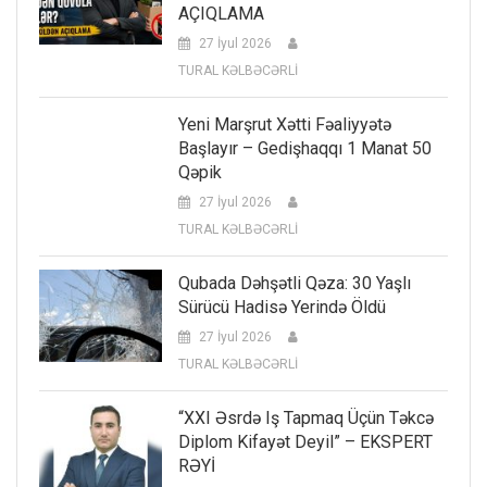
AÇIQLAMA
27 İyul 2026
TURAL KƏLBƏCƏRLİ
Yeni Marşrut Xətti Fəaliyyətə
Başlayır – Gedişhaqqı 1 Manat 50
Qəpik
27 İyul 2026
TURAL KƏLBƏCƏRLİ
Qubada Dəhşətli Qəza: 30 Yaşlı
Sürücü Hadisə Yerində Öldü
27 İyul 2026
TURAL KƏLBƏCƏRLİ
“XXI Əsrdə Iş Tapmaq Üçün Təkcə
Diplom Kifayət Deyil” – EKSPERT
RƏYİ