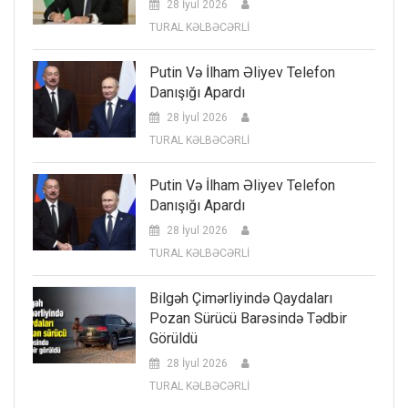
28 İyul 2026
TURAL KƏLBƏCƏRLİ
Putin Və İlham Əliyev Telefon
Danışığı Apardı
28 İyul 2026
TURAL KƏLBƏCƏRLİ
Putin Və İlham Əliyev Telefon
Danışığı Apardı
28 İyul 2026
TURAL KƏLBƏCƏRLİ
Bilgəh Çimərliyində Qaydaları
Pozan Sürücü Barəsində Tədbir
Görüldü
28 İyul 2026
TURAL KƏLBƏCƏRLİ