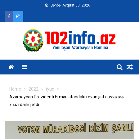
Skip
Şənbə, Avqust 08, 2026
to
content
Home
2022
İyun
Azərbaycan Prezidenti Ermənistandakı revanşist qüvvələrə
xəbərdarlıq etdi