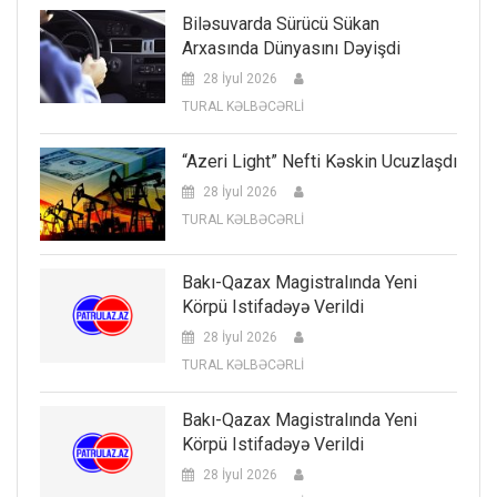
Biləsuvarda Sürücü Sükan
Arxasında Dünyasını Dəyişdi
28 İyul 2026
TURAL KƏLBƏCƏRLİ
“Azeri Light” Nefti Kəskin Ucuzlaşdı
28 İyul 2026
TURAL KƏLBƏCƏRLİ
Bakı-Qazax Magistralında Yeni
Körpü Istifadəyə Verildi
28 İyul 2026
TURAL KƏLBƏCƏRLİ
Bakı-Qazax Magistralında Yeni
Körpü Istifadəyə Verildi
28 İyul 2026