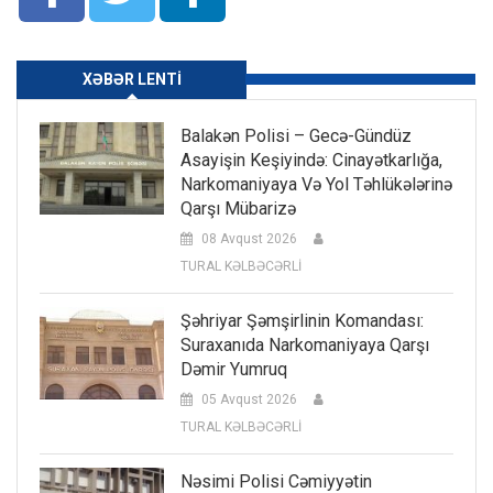
XƏBƏR LENTI
Balakən Polisi – Gecə-Gündüz
Asayişin Keşiyində: Cinayətkarlığa,
Narkomaniyaya Və Yol Təhlükələrinə
Qarşı Mübarizə
08 Avqust 2026
TURAL KƏLBƏCƏRLİ
Şəhriyar Şəmşirlinin Komandası:
Suraxanıda Narkomaniyaya Qarşı
Dəmir Yumruq
05 Avqust 2026
TURAL KƏLBƏCƏRLİ
Nəsimi Polisi Cəmiyyətin