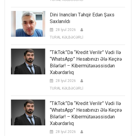
Dini Inancları Təhqir Edən Şəxs
Saxlanıldı
28 İyul 2026
TURAL KƏLBƏCƏRLİ
“TikTok”da “kredit Verilir” Vədi Ilə
“WhatsApp” Hesabınızı Ələ Keçirə
Bilərlər! – Kibermütəxəssisdən
Xəbərdarlıq
28 İyul 2026
TURAL KƏLBƏCƏRLİ
“TikTok”da “kredit Verilir” Vədi Ilə
“WhatsApp” Hesabınızı Ələ Keçirə
Bilərlər! – Kibermütəxəssisdən
Xəbərdarlıq
28 İyul 2026