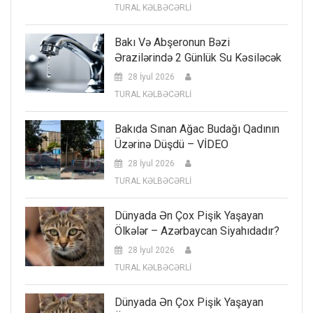
TURAL KƏLBƏCƏRLİ
Bakı Və Abşeronun Bəzi
Ərazilərində 2 Günlük Su Kəsiləcək
28 İyul 2026
TURAL KƏLBƏCƏRLİ
Bakıda Sınan Ağac Budağı Qadının
Üzərinə Düşdü – VİDEO
28 İyul 2026
TURAL KƏLBƏCƏRLİ
Dünyada Ən Çox Pişik Yaşayan
Ölkələr – Azərbaycan Siyahıdadır?
28 İyul 2026
TURAL KƏLBƏCƏRLİ
Dünyada Ən Çox Pişik Yaşayan