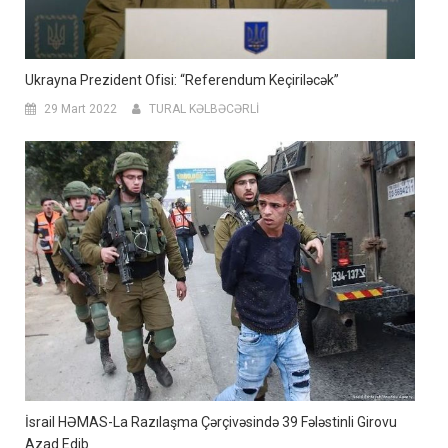
Ukrayna Prezident Ofisi: “Referendum Keçiriləcək”
29 Mart 2022
TURAL KƏLBƏCƏRLİ
İsrail HƏMAS-La Razılaşma Çərçivəsində 39 Fələstinli Girovu
Azad Edib