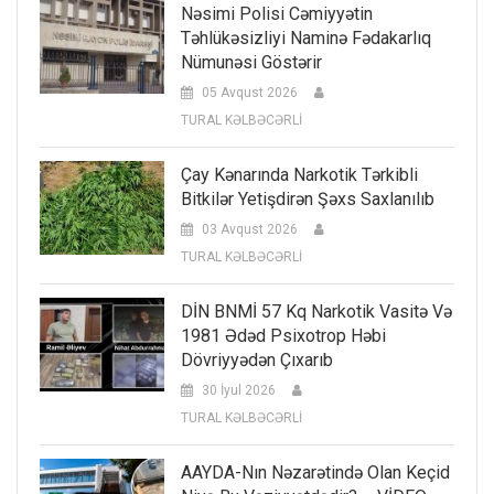
Nəsimi Polisi Cəmiyyətin
Təhlükəsizliyi Naminə Fədakarlıq
Nümunəsi Göstərir
05 Avqust 2026
TURAL KƏLBƏCƏRLİ
Çay Kənarında Narkotik Tərkibli
Bitkilər Yetişdirən Şəxs Saxlanılıb
03 Avqust 2026
TURAL KƏLBƏCƏRLİ
DİN BNMİ 57 Kq Narkotik Vasitə Və
1981 Ədəd Psixotrop Həbi
Dövriyyədən Çıxarıb
30 İyul 2026
TURAL KƏLBƏCƏRLİ
AAYDA-Nın Nəzarətində Olan Keçid