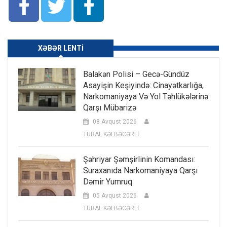
XƏBƏR LENTI
Balakən Polisi – Gecə-Gündüz
Asayişin Keşiyində: Cinayətkarlığa,
Narkomaniyaya Və Yol Təhlükələrinə
Qarşı Mübarizə
08 Avqust 2026
TURAL KƏLBƏCƏRLİ
Şəhriyar Şəmşirlinin Komandası:
Suraxanıda Narkomaniyaya Qarşı
Dəmir Yumruq
05 Avqust 2026
TURAL KƏLBƏCƏRLİ