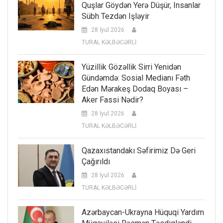
Quşlar Göydən Yerə Düşür, Insanlar
Sübh Tezdən Işləyir
28 İyul 2026
TURAL KƏLBƏCƏRLİ
Yüzillik Gözəllik Sirri Yenidən
Gündəmdə: Sosial Medianı Fəth
Edən Mərakeş Dodaq Boyası –
Aker Fassi Nədir?
28 İyul 2026
TURAL KƏLBƏCƏRLİ
Qazaxıstandakı Səfirimiz Də Geri
Çağırıldı
28 İyul 2026
TURAL KƏLBƏCƏRLİ
Azərbaycan-Ukrayna Hüquqi Yardım