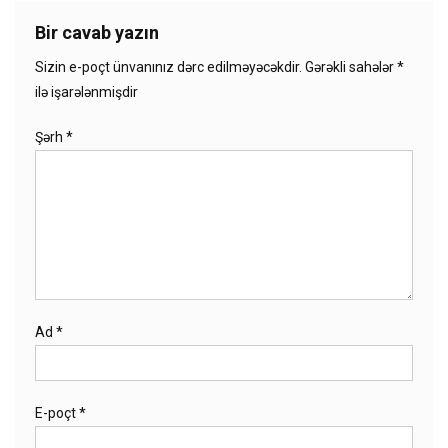
Bir cavab yazın
Sizin e-poçt ünvanınız dərc edilməyəcəkdir.
Gərəkli sahələr
*
ilə işarələnmişdir
Şərh
*
Ad
*
E-poçt
*