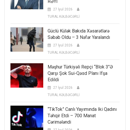
RƏYİ
27 İyul 2026
TURAL KƏLBƏCƏRLİ
Güclü Külək Bakıda Xəsarətlərə
Səbəb Oldu – 3 Nəfər Yaralandı
27 İyul 2026
TURAL KƏLBƏCƏRLİ
Məşhur Türkiyəli Repçi “Blok 3″ə
Qarşı Şok Sui-Qəsd Planı Ifşa
Edildi
27 İyul 2026
TURAL KƏLBƏCƏRLİ
“TikTok” Canlı Yayımında Iki Qadını
Təhqir Etdi – 700 Manat
Cərimələndi
27 İyul 2026