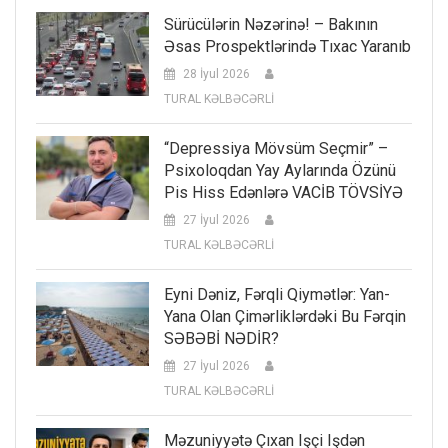
Sürücülərin Nəzərinə! – Bakının
Əsas Prospektlərində Tıxac Yaranıb
28 İyul 2026
TURAL KƏLBƏCƏRLİ
“Depressiya Mövsüm Seçmir” –
Psixoloqdan Yay Aylarında Özünü
Pis Hiss Edənlərə VACİB TÖVSİYƏ
27 İyul 2026
TURAL KƏLBƏCƏRLİ
Eyni Dəniz, Fərqli Qiymətlər: Yan-
Yana Olan Çimərliklərdəki Bu Fərqin
SƏBƏBİ NƏDİR?
27 İyul 2026
TURAL KƏLBƏCƏRLİ
Məzuniyyətə Çıxan Işçi Işdən