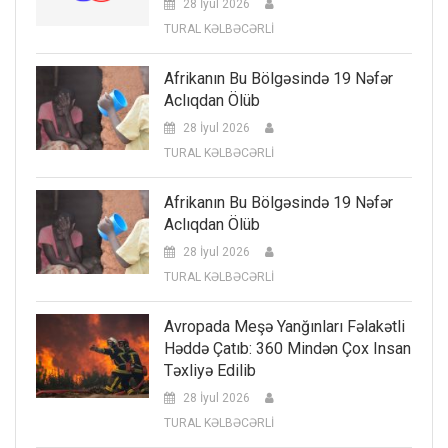
28 İyul 2026
TURAL KƏLBƏCƏRLİ
Afrikanın Bu Bölgəsində 19 Nəfər
Aclıqdan Ölüb
28 İyul 2026
TURAL KƏLBƏCƏRLİ
Afrikanın Bu Bölgəsində 19 Nəfər
Aclıqdan Ölüb
28 İyul 2026
TURAL KƏLBƏCƏRLİ
Avropada Meşə Yanğınları Fəlakətli
Həddə Çatıb: 360 Mindən Çox Insan
Təxliyə Edilib
28 İyul 2026
TURAL KƏLBƏCƏRLİ