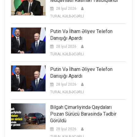
Müqaviləsi Rəsmən Təsdiqləndi
28 İyul 2026
TURAL KƏLBƏCƏRLİ
Putin Və İlham Əliyev Telefon
Danışığı Apardı
28 İyul 2026
TURAL KƏLBƏCƏRLİ
Putin Və İlham Əliyev Telefon
Danışığı Apardı
28 İyul 2026
TURAL KƏLBƏCƏRLİ
Bilgəh Çimərliyində Qaydaları
Pozan Sürücü Barəsində Tədbir
Görüldü
28 İyul 2026
TURAL KƏLBƏCƏRLİ