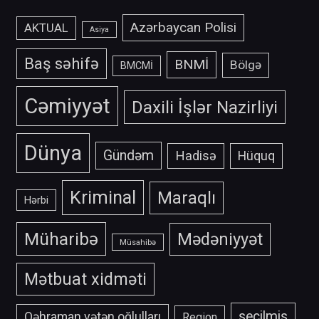
Azərbaycan Polisi
AKTUAL
Asiya
Baş səhifə
BNMİ
Bölgə
BMCMİ
Cəmiyyət
Daxili İşlər Nazirliyi
Dünya
Gündəm
Hadisə
Hüquq
Kriminal
Maraqlı
Hərbi
Müharibə
Mədəniyyət
Müsahibə
Mətbuat xidməti
secilmis
Qəhraman vətən oğlulları
Region