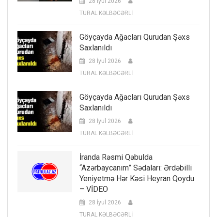
28 İyul 2026
TURAL KƏLBƏCƏRLİ
Göyçayda Ağacları Qurudan Şəxs
Saxlanıldı
28 İyul 2026
TURAL KƏLBƏCƏRLİ
Göyçayda Ağacları Qurudan Şəxs
Saxlanıldı
28 İyul 2026
TURAL KƏLBƏCƏRLİ
İranda Rəsmi Qəbulda
“Azərbaycanım” Sədaları: Ərdəbilli
Yeniyetmə Hər Kəsi Heyran Qoydu
– VİDEO
28 İyul 2026
TURAL KƏLBƏCƏRLİ