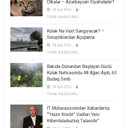
Ölkələr – Azərbaycan Siyahıdadır?
28 İyul 2026
TURAL KƏLBƏCƏRLİ
Külək Nə Vaxt Səngiyəcək? –
Sinoptiklərdən Açıqlama
28 İyul 2026
TURAL KƏLBƏCƏRLİ
Bakıda Dünəndən Başlayan Güclü
Külək Nəticəsində 48 Ağac Aşıb, 63
Budaq Sınıb
28 İyul 2026
TURAL KƏLBƏCƏRLİ
İT Mütəxəssisindən Xəbərdarlıq:
“”Hazır Kredit” Vədləri Yeni
Kiberdələduzluq Tələsidir”