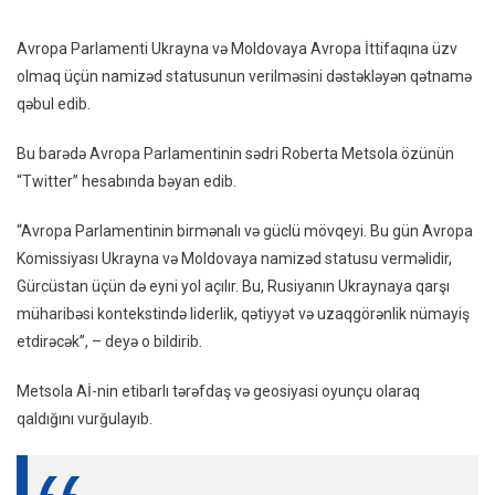
Avrop
Parlam
Avropa Parlamenti Ukrayna və Moldovaya Avropa İttifaqına üzv
Ukray
olmaq üçün namizəd statusunun verilməsini dəstəkləyən qətnamə
Və
qəbul edib.
Moldo
Namiz
Bu barədə Avropa Parlamentinin sədri Roberta Metsola özünün
Statu
“Twitter” hesabında bəyan edib.
Verilm
Dəstə
“Avropa Parlamentinin birmənalı və güclü mövqeyi. Bu gün Avropa
Qətna
Komissiyası Ukrayna və Moldovaya namizəd statusu verməlidir,
Qəbul
Gürcüstan üçün də eyni yol açılır. Bu, Rusiyanın Ukraynaya qarşı
Edib
–
müharibəsi kontekstində liderlik, qətiyyət və uzaqgörənlik nümayiş
FOTO
etdirəcək”, – deyə o bildirib.
Metsola Aİ-nin etibarlı tərəfdaş və geosiyasi oyunçu olaraq
qaldığını vurğulayıb.