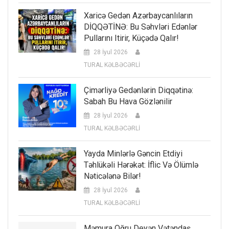
Xaricə Gedən Azərbaycanlıların
DİQQƏTİNƏ: Bu Səhvləri Edənlər
Pullarını Itirir, Küçədə Qalır!
28 İyul 2026
TURAL KƏLBƏCƏRLİ
Çimərliyə Gedənlərin Diqqətinə:
Sabah Bu Hava Gözlənilir
28 İyul 2026
TURAL KƏLBƏCƏRLİ
Yayda Minlərlə Gəncin Etdiyi
Təhlükəli Hərəkət: İflic Və Ölümlə
Nəticələnə Bilər!
28 İyul 2026
TURAL KƏLBƏCƏRLİ
Məmura Oğru Deyən Vətəndaş