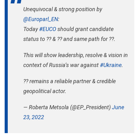
Unequivocal & strong position by
@Europarl_EN
:
Today
#EUCO
should grant candidate
status to ?? & ?? and same path for ??.
This will show leadership, resolve & vision in
context of Russia’s war against
#Ukraine
.
?? remains a reliable partner & credible
geopolitical actor.
— Roberta Metsola (@EP_President)
June
23, 2022