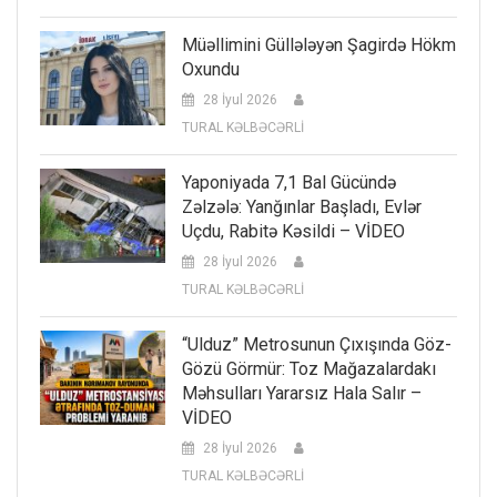
Müəllimini Güllələyən Şagirdə Hökm
Oxundu
28 İyul 2026
TURAL KƏLBƏCƏRLİ
Yaponiyada 7,1 Bal Gücündə
Zəlzələ: Yanğınlar Başladı, Evlər
Uçdu, Rabitə Kəsildi – VİDEO
28 İyul 2026
TURAL KƏLBƏCƏRLİ
“Ulduz” Metrosunun Çıxışında Göz-
Gözü Görmür: Toz Mağazalardakı
Məhsulları Yararsız Hala Salır –
VİDEO
28 İyul 2026
TURAL KƏLBƏCƏRLİ