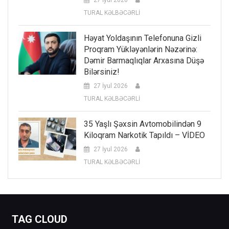
TURAL KƏLBƏCƏRLİ
Həyat Yoldaşının Telefonuna Gizli
Proqram Yükləyənlərin Nəzərinə:
Dəmir Barmaqlıqlar Arxasına Düşə
Bilərsiniz!
27 İyul 2026
TURAL KƏLBƏCƏRLİ
35 Yaşlı Şəxsin Avtomobilindən 9
Kiloqram Narkotik Tapıldı – VİDEO
27 İyul 2026
TURAL KƏLBƏCƏRLİ
TAG CLOUD