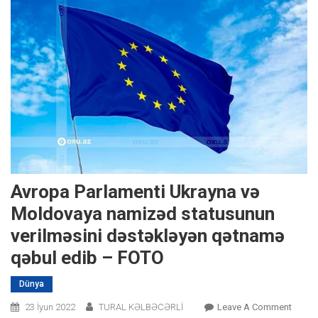
Avropa Parlamenti Ukrayna və
Moldovaya namizəd statusunun
verilməsini dəstəkləyən qətnamə
qəbul edib – FOTO
Dünya
On
23 İyun 2022
TURAL KƏLBƏCƏRLİ
Leave A Comment