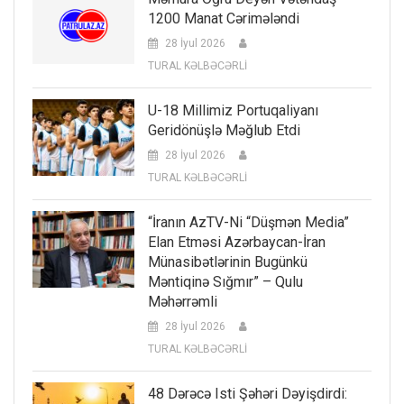
1200 Manat Cərimələndi
28 İyul 2026
TURAL KƏLBƏCƏRLİ
U-18 Millimiz Portuqaliyanı
Geridönüşlə Məğlub Etdi
28 İyul 2026
TURAL KƏLBƏCƏRLİ
“İranın AzTV-Ni “düşmən Media”
Elan Etməsi Azərbaycan-İran
Münasibətlərinin Bugünkü
Məntiqinə Sığmır” – Qulu
Məhərrəmli
28 İyul 2026
TURAL KƏLBƏCƏRLİ
48 Dərəcə Isti Şəhəri Dəyişdirdi: