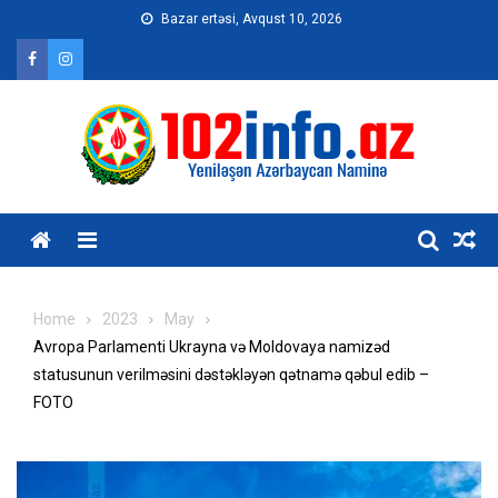
Skip
Bazar ertəsi, Avqust 10, 2026
to
content
Home
2023
May
Avropa Parlamenti Ukrayna və Moldovaya namizəd
statusunun verilməsini dəstəkləyən qətnamə qəbul edib –
FOTO