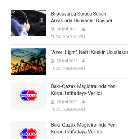
Biləsuvarda Sürücü Sükan
Arxasında Dünyasını Dəyişdi
28 İyul 2026
TURAL KƏLBƏCƏRLİ
“Azeri Light” Nefti Kəskin Ucuzlaşdı
28 İyul 2026
TURAL KƏLBƏCƏRLİ
Bakı-Qazax Magistralında Yeni
Körpü Istifadəyə Verildi
28 İyul 2026
TURAL KƏLBƏCƏRLİ
Bakı-Qazax Magistralında Yeni
Körpü Istifadəyə Verildi