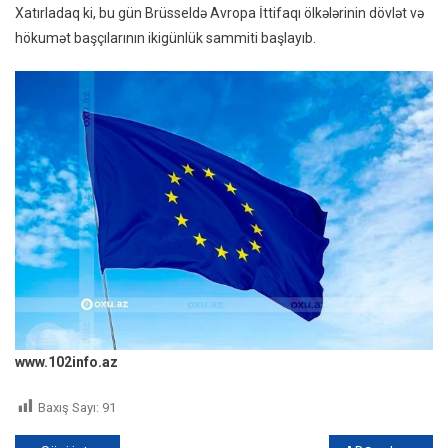
Xatırladaq ki, bu gün Brüsseldə Avropa İttifaqı ölkələrinin dövlət və
hökumət başçılarının ikigünlük sammiti başlayıb.
www.102info.az
Baxış Sayı:
91