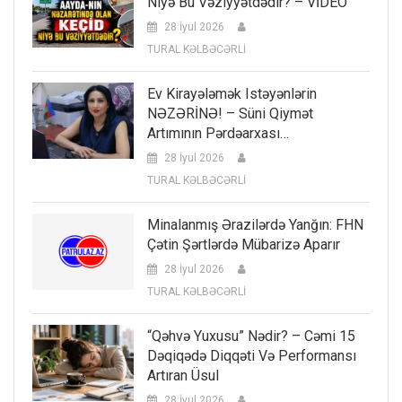
Niyə Bu Vəziyyətdədir? – VİDEO
28 İyul 2026
TURAL KƏLBƏCƏRLİ
Ev Kirayələmək Istəyənlərin
NƏZƏRİNƏ! – Süni Qiymət
Artımının Pərdəarxası…
28 İyul 2026
TURAL KƏLBƏCƏRLİ
Minalanmış Ərazilərdə Yanğın: FHN
Çətin Şərtlərdə Mübarizə Aparır
28 İyul 2026
TURAL KƏLBƏCƏRLİ
“Qəhvə Yuxusu” Nədir? – Cəmi 15
Dəqiqədə Diqqəti Və Performansı
Artıran Üsul
28 İyul 2026