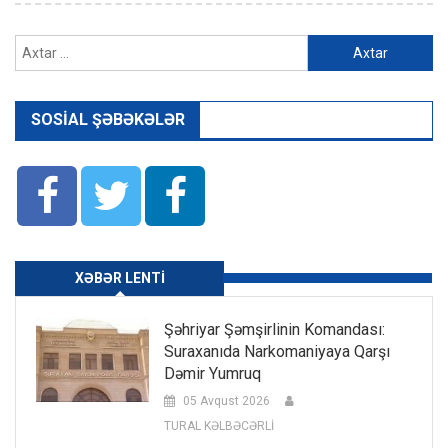
Axtarış:
SOSIAL ŞƏBƏKƏLƏR
XƏBƏR LENTI
Şəhriyar Şəmşirlinin Komandası:
Suraxanıda Narkomaniyaya Qarşı
Dəmir Yumruq
05 Avqust 2026
TURAL KƏLBƏCƏRLİ