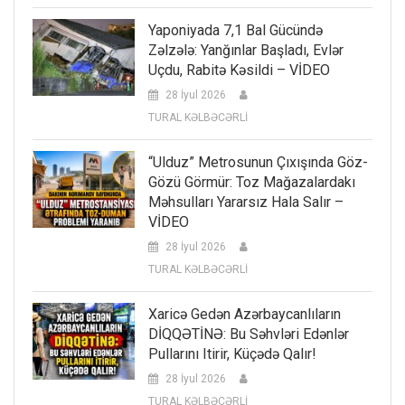
Yaponiyada 7,1 Bal Gücündə
Zəlzələ: Yanğınlar Başladı, Evlər
Uçdu, Rabitə Kəsildi – VİDEO
28 İyul 2026
TURAL KƏLBƏCƏRLİ
“Ulduz” Metrosunun Çıxışında Göz-
Gözü Görmür: Toz Mağazalardakı
Məhsulları Yararsız Hala Salır –
VİDEO
28 İyul 2026
TURAL KƏLBƏCƏRLİ
Xaricə Gedən Azərbaycanlıların
DİQQƏTİNƏ: Bu Səhvləri Edənlər
Pullarını Itirir, Küçədə Qalır!
28 İyul 2026
TURAL KƏLBƏCƏRLİ