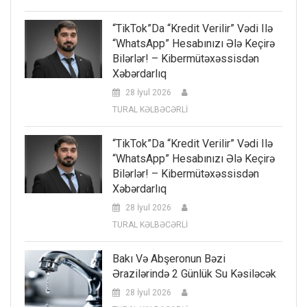
“TikTok”da “kredit Verilir” Vədi Ilə
“WhatsApp” Hesabınızı Ələ Keçirə
Bilərlər! – Kibermütəxəssisdən
Xəbərdarlıq
28 İyul 2026
TURAL KƏLBƏCƏRLİ
“TikTok”da “kredit Verilir” Vədi Ilə
“WhatsApp” Hesabınızı Ələ Keçirə
Bilərlər! – Kibermütəxəssisdən
Xəbərdarlıq
28 İyul 2026
TURAL KƏLBƏCƏRLİ
Bakı Və Abşeronun Bəzi
Ərazilərində 2 Günlük Su Kəsiləcək
28 İyul 2026