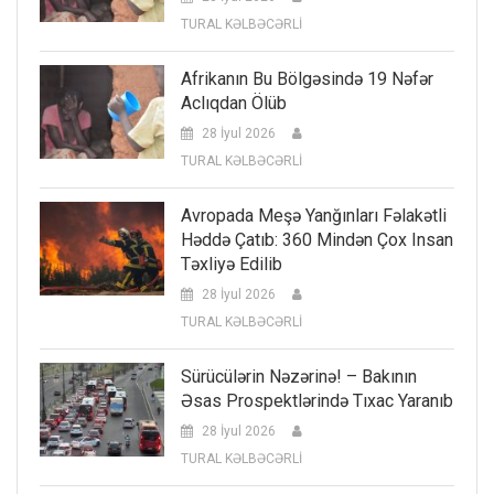
TURAL KƏLBƏCƏRLİ
Afrikanın Bu Bölgəsində 19 Nəfər
Aclıqdan Ölüb
28 İyul 2026
TURAL KƏLBƏCƏRLİ
Avropada Meşə Yanğınları Fəlakətli
Həddə Çatıb: 360 Mindən Çox Insan
Təxliyə Edilib
28 İyul 2026
TURAL KƏLBƏCƏRLİ
Sürücülərin Nəzərinə! – Bakının
Əsas Prospektlərində Tıxac Yaranıb
28 İyul 2026
TURAL KƏLBƏCƏRLİ