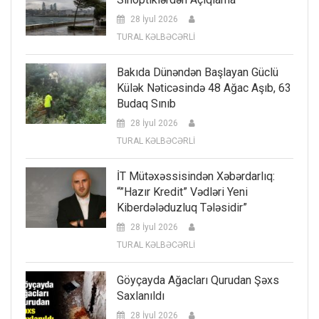
28 İyul 2026
TURAL KƏLBƏCƏRLİ
Bakıda Dünəndən Başlayan Güclü
Külək Nəticəsində 48 Ağac Aşıb, 63
Budaq Sınıb
28 İyul 2026
TURAL KƏLBƏCƏRLİ
İT Mütəxəssisindən Xəbərdarlıq:
“”Hazır Kredit” Vədləri Yeni
Kiberdələduzluq Tələsidir”
28 İyul 2026
TURAL KƏLBƏCƏRLİ
Göyçayda Ağacları Qurudan Şəxs
Saxlanıldı
28 İyul 2026