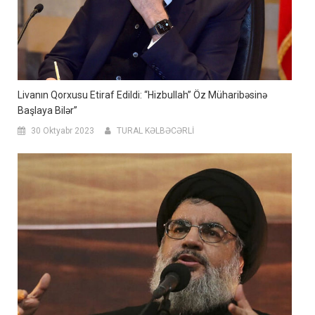
Livanın Qorxusu Etiraf Edildi: “Hizbullah” Öz Müharibəsinə
Başlaya Bilər”
30 Oktyabr 2023
TURAL KƏLBƏCƏRLİ