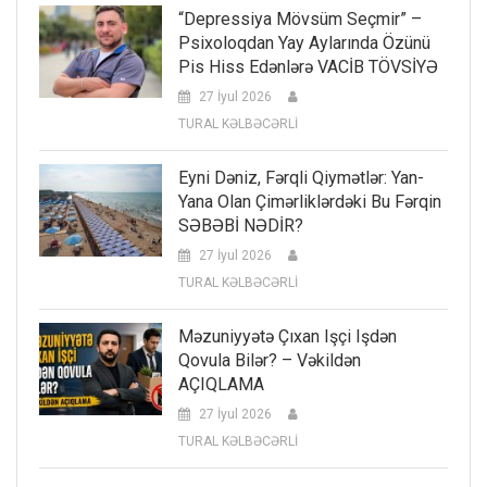
“Depressiya Mövsüm Seçmir” –
Psixoloqdan Yay Aylarında Özünü
Pis Hiss Edənlərə VACİB TÖVSİYƏ
27 İyul 2026
TURAL KƏLBƏCƏRLİ
Eyni Dəniz, Fərqli Qiymətlər: Yan-
Yana Olan Çimərliklərdəki Bu Fərqin
SƏBƏBİ NƏDİR?
27 İyul 2026
TURAL KƏLBƏCƏRLİ
Məzuniyyətə Çıxan Işçi Işdən
Qovula Bilər? – Vəkildən
AÇIQLAMA
27 İyul 2026
TURAL KƏLBƏCƏRLİ