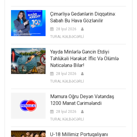
Çimərliyə Gedənlərin Diqqətinə:
Sabah Bu Hava Gözlənilir
28 İyul 2026
TURAL KƏLBƏCƏRLİ
Yayda Minlərlə Gəncin Etdiyi
Təhlükəli Hərəkət: İflic Və Ölümlə
Nəticələnə Bilər!
28 İyul 2026
TURAL KƏLBƏCƏRLİ
Məmura Oğru Deyən Vətəndaş
1200 Manat Cərimələndi
28 İyul 2026
TURAL KƏLBƏCƏRLİ
U-18 Millimiz Portuqaliyanı