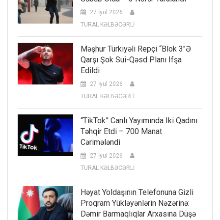
27 İyul 2026
TURAL KƏLBƏCƏRLİ
Məşhur Türkiyəli Repçi “Blok 3″ə
Qarşı Şok Sui-Qəsd Planı Ifşa
Edildi
27 İyul 2026
TURAL KƏLBƏCƏRLİ
“TikTok” Canlı Yayımında Iki Qadını
Təhqir Etdi – 700 Manat
Cərimələndi
27 İyul 2026
TURAL KƏLBƏCƏRLİ
Həyat Yoldaşının Telefonuna Gizli
Proqram Yükləyənlərin Nəzərinə:
Dəmir Barmaqlıqlar Arxasına Düşə