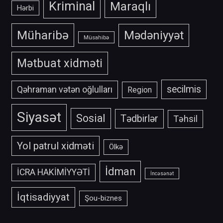
Kriminal
Maraqlı
Hərbi
Müharibə
Mədəniyyət
Müsahibə
Mətbuat xidməti
secilmis
Qəhraman vətən oğlulları
Region
Siyasət
Sosial
Tədbirlər
Təhsil
Yol patrul xidməti
Ölkə
İdman
İCRA HAKİMİYYƏTİ
İncəsənət
İqtisadiyyat
Şou-biznes