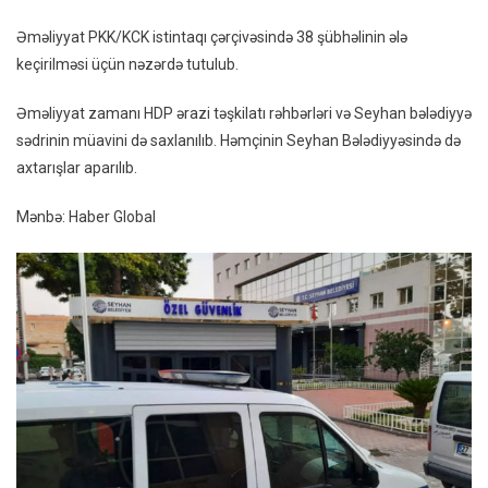
Saxlan
Əməliyyat PKK/KCK istintaqı çərçivəsində 38 şübhəlinin ələ
Arası
keçirilməsi üçün nəzərdə tutulub.
HDP-
Lilər
Əməliyyat zamanı HDP ərazi təşkilatı rəhbərləri və Seyhan bələdiyyə
Də
sədrinin müavini də saxlanılıb. Həmçinin Seyhan Bələdiyyəsində də
Var
axtarışlar aparılıb.
Mənbə: Haber Global