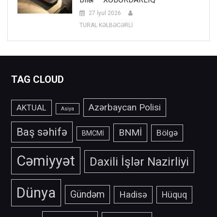
27 İyul 2026
TURAL KƏLBƏCƏRLİ
TAG CLOUD
Azərbaycan Polisi
AKTUAL
Asiya
Baş səhifə
BNMİ
Bölgə
BMCMİ
Cəmiyyət
Daxili İşlər Nazirliyi
Dünya
Gündəm
Hadisə
Hüquq