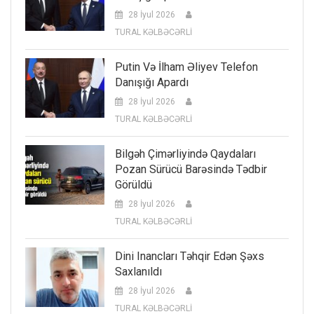
28 İyul 2026
TURAL KƏLBƏCƏRLİ
Putin Və İlham Əliyev Telefon
Danışığı Apardı
28 İyul 2026
TURAL KƏLBƏCƏRLİ
Bilgəh Çimərliyində Qaydaları
Pozan Sürücü Barəsində Tədbir
Görüldü
28 İyul 2026
TURAL KƏLBƏCƏRLİ
Dini Inancları Təhqir Edən Şəxs
Saxlanıldı
28 İyul 2026
TURAL KƏLBƏCƏRLİ