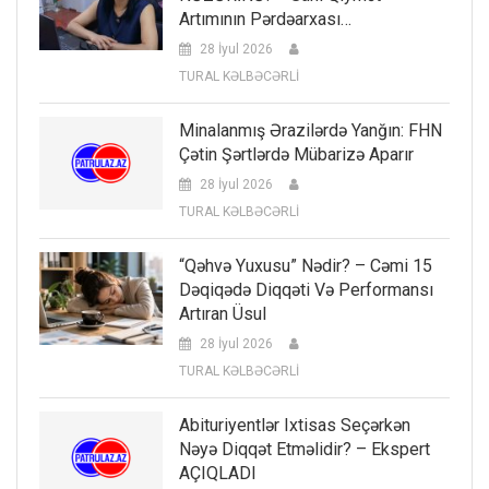
Artımının Pərdəarxası…
28 İyul 2026
TURAL KƏLBƏCƏRLİ
Minalanmış Ərazilərdə Yanğın: FHN
Çətin Şərtlərdə Mübarizə Aparır
28 İyul 2026
TURAL KƏLBƏCƏRLİ
“Qəhvə Yuxusu” Nədir? – Cəmi 15
Dəqiqədə Diqqəti Və Performansı
Artıran Üsul
28 İyul 2026
TURAL KƏLBƏCƏRLİ
Abituriyentlər Ixtisas Seçərkən
Nəyə Diqqət Etməlidir? – Ekspert
AÇIQLADI