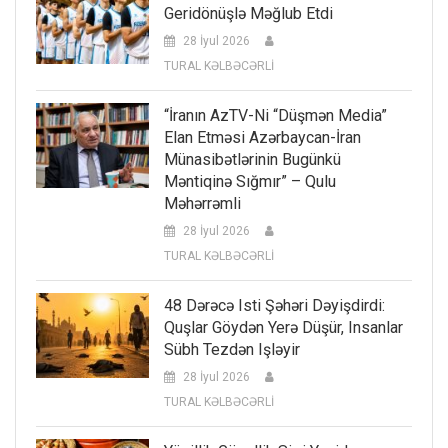
Geridönüşlə Məğlub Etdi
28 İyul 2026
TURAL KƏLBƏCƏRLİ
“İranın AzTV-Ni “düşmən Media”
Elan Etməsi Azərbaycan-İran
Münasibətlərinin Bugünkü
Məntiqinə Sığmır” – Qulu
Məhərrəmli
28 İyul 2026
TURAL KƏLBƏCƏRLİ
48 Dərəcə Isti Şəhəri Dəyişdirdi:
Quşlar Göydən Yerə Düşür, Insanlar
Sübh Tezdən Işləyir
28 İyul 2026
TURAL KƏLBƏCƏRLİ