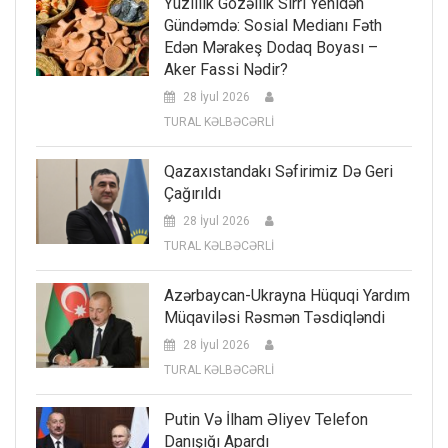
Yüzillik Gözəllik Sirri Yenidən
Gündəmdə: Sosial Medianı Fəth
Edən Mərakeş Dodaq Boyası –
Aker Fassi Nədir?
28 İyul 2026
TURAL KƏLBƏCƏRLİ
Qazaxıstandakı Səfirimiz Də Geri
Çağırıldı
28 İyul 2026
TURAL KƏLBƏCƏRLİ
Azərbaycan-Ukrayna Hüquqi Yardım
Müqaviləsi Rəsmən Təsdiqləndi
28 İyul 2026
TURAL KƏLBƏCƏRLİ
Putin Və İlham Əliyev Telefon
Danışığı Apardı