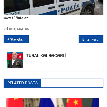
www.102info.az
Baxış Sayı:
107
Yazı
“Ray-Ban” eynəklərinin yaradıcısı vəfat etdi
Britaniyalı qadın narkotik dozası əvəzinə qızının saxladığı heyvanı yedi
naviqasiyası
TURAL KƏLBƏCƏRLİ
RELATED POSTS