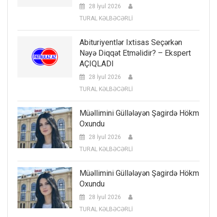
28 İyul 2026
TURAL KƏLBƏCƏRLİ
Abituriyentlər Ixtisas Seçərkən
Nəyə Diqqət Etməlidir? – Ekspert
AÇIQLADI
28 İyul 2026
TURAL KƏLBƏCƏRLİ
Müəllimini Güllələyən Şagirdə Hökm
Oxundu
28 İyul 2026
TURAL KƏLBƏCƏRLİ
Müəllimini Güllələyən Şagirdə Hökm
Oxundu
28 İyul 2026
TURAL KƏLBƏCƏRLİ