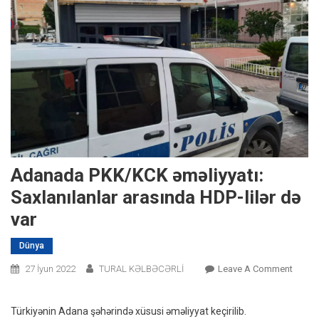
Adanada PKK/KCK əməliyyatı:
Saxlanılanlar arasında HDP-lilər də
var
Dünya
On
27 İyun 2022
TURAL KƏLBƏCƏRLİ
Leave A Comment
Adana
PKK/K
Türkiyənin Adana şəhərində xüsusi əməliyyat keçirilib.
Əməliy