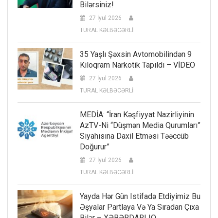
Bilərsiniz!
27 İyul 2026
TURAL KƏLBƏCƏRLİ
35 Yaşlı Şəxsin Avtomobilindən 9
Kiloqram Narkotik Tapıldı – VİDEO
27 İyul 2026
TURAL KƏLBƏCƏRLİ
MEDİA: “İran Kəşfiyyat Nazirliyinin
AzTV-Ni “düşmən Media Qurumları”
Siyahısına Daxil Etməsi Təəccüb
Doğurur”
27 İyul 2026
TURAL KƏLBƏCƏRLİ
Yayda Hər Gün Istifadə Etdiyimiz Bu
Əşyalar Partlaya Və Ya Sıradan Çıxa
Bilər – XƏBƏRDARLIQ