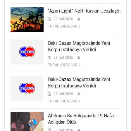
“Azeri Light” Nefti Kəskin Ucuzlaşdı
28 İyul 2026
TURAL KƏLBƏCƏRLİ
Bakı-Qazax Magistralında Yeni
Körpü Istifadəyə Verildi
28 İyul 2026
TURAL KƏLBƏCƏRLİ
Bakı-Qazax Magistralında Yeni
Körpü Istifadəyə Verildi
28 İyul 2026
TURAL KƏLBƏCƏRLİ
Afrikanın Bu Bölgəsində 19 Nəfər
Aclıqdan Ölüb
28 İyul 2026