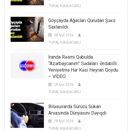
TURAL KƏLBƏCƏRLİ
Göyçayda Ağacları Qurudan Şəxs
Saxlanıldı
28 İyul 2026
TURAL KƏLBƏCƏRLİ
İranda Rəsmi Qəbulda
“Azərbaycanım” Sədaları: Ərdəbilli
Yeniyetmə Hər Kəsi Heyran Qoydu
– VİDEO
28 İyul 2026
TURAL KƏLBƏCƏRLİ
Biləsuvarda Sürücü Sükan
Arxasında Dünyasını Dəyişdi
28 İyul 2026
TURAL KƏLBƏCƏRLİ