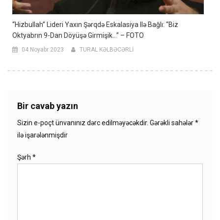
“Hizbullah” Lideri Yaxın Şərqdə Eskalasiya Ilə Bağlı: “Biz
Oktyabrın 9-Dan Döyüşə Girmişik…” – FOTO
04 Noyabr 2023
TURAL KƏLBƏCƏRLİ
Bir cavab yazın
Sizin e-poçt ünvanınız dərc edilməyəcəkdir.
Gərəkli sahələr
*
ilə işarələnmişdir
Şərh
*