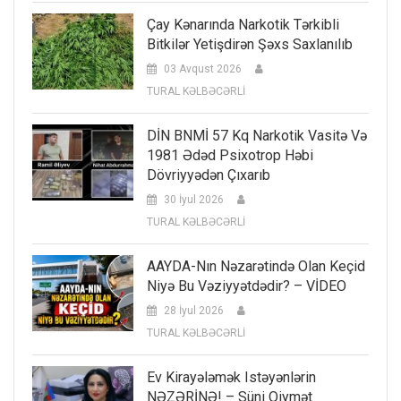
Çay Kənarında Narkotik Tərkibli
Bitkilər Yetişdirən Şəxs Saxlanılıb
03 Avqust 2026
TURAL KƏLBƏCƏRLİ
DİN BNMİ 57 Kq Narkotik Vasitə Və
1981 Ədəd Psixotrop Həbi
Dövriyyədən Çıxarıb
30 İyul 2026
TURAL KƏLBƏCƏRLİ
AAYDA-Nın Nəzarətində Olan Keçid
Niyə Bu Vəziyyətdədir? – VİDEO
28 İyul 2026
TURAL KƏLBƏCƏRLİ
Ev Kirayələmək Istəyənlərin
NƏZƏRİNƏ! – Süni Qiymət