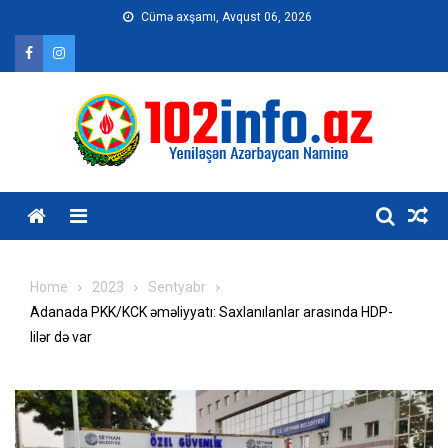
Skip
Cümə axşamı, Avqust 06, 2026
to
content
Home
2023
Sentyabr
Adanada PKK/KCK əməliyyatı: Saxlanılanlar arasında HDP-
lilər də var