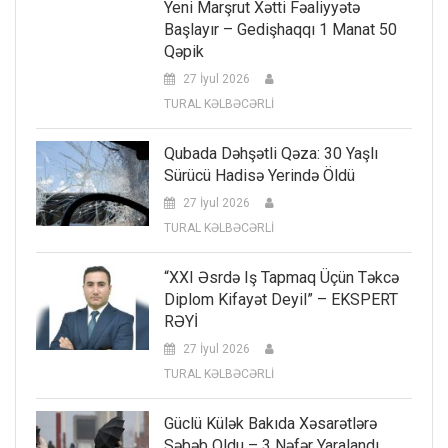
Yeni Marşrut Xətti Fəaliyyətə
Başlayır – Gedişhaqqı 1 Manat 50
Qəpik
27 İyul 2026
TURAL KƏLBƏCƏRLİ
Qubada Dəhşətli Qəza: 30 Yaşlı
Sürücü Hadisə Yerində Öldü
27 İyul 2026
TURAL KƏLBƏCƏRLİ
“XXI Əsrdə Iş Tapmaq Üçün Təkcə
Diplom Kifayət Deyil” – EKSPERT
RƏYİ
27 İyul 2026
TURAL KƏLBƏCƏRLİ
Güclü Külək Bakıda Xəsarətlərə
Səbəb Oldu – 3 Nəfər Yaralandı