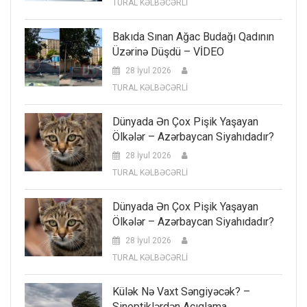
TURAL KƏLBƏCƏRLİ
Bakıda Sınan Ağac Budağı Qadının
Üzərinə Düşdü – VİDEO
28 İyul 2026
TURAL KƏLBƏCƏRLİ
Dünyada Ən Çox Pişik Yaşayan
Ölkələr – Azərbaycan Siyahıdadır?
28 İyul 2026
TURAL KƏLBƏCƏRLİ
Dünyada Ən Çox Pişik Yaşayan
Ölkələr – Azərbaycan Siyahıdadır?
28 İyul 2026
TURAL KƏLBƏCƏRLİ
Külək Nə Vaxt Səngiyəcək? –
Sinoptiklərdən Açıqlama