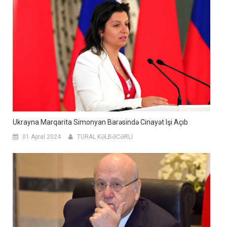
Ukrayna Marqarita Simonyan Barəsində Cinayət Işi Açıb
01 Aprel 2024
TURAL KƏLBƏCƏRLİ