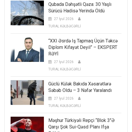
Qubada Dəhşətli Qəza: 30 Yaşlı
Sürücü Hadisə Yerində Öldü
27 İyul 2026
TURAL KƏLBƏCƏRLİ
“XXI Əsrdə Iş Tapmaq Üçün Təkcə
Diplom Kifayət Deyil” – EKSPERT
RƏYİ
27 İyul 2026
TURAL KƏLBƏCƏRLİ
Güclü Külək Bakıda Xəsarətlərə
Səbəb Oldu – 3 Nəfər Yaralandı
27 İyul 2026
TURAL KƏLBƏCƏRLİ
Məşhur Türkiyəli Repçi “Blok 3″ə
Qarşı Şok Sui-Qəsd Planı Ifşa