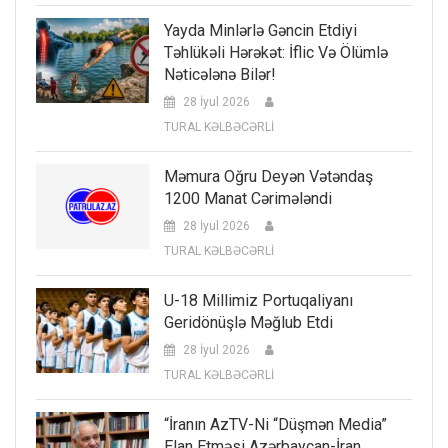
Yayda Minlərlə Gəncin Etdiyi
Təhlükəli Hərəkət: İflic Və Ölümlə
Nəticələnə Bilər!
28 İyul 2026
TURAL KƏLBƏCƏRLİ
Məmura Oğru Deyən Vətəndaş
1200 Manat Cərimələndi
28 İyul 2026
TURAL KƏLBƏCƏRLİ
U-18 Millimiz Portuqaliyanı
Geridönüşlə Məğlub Etdi
28 İyul 2026
TURAL KƏLBƏCƏRLİ
“İranın AzTV-Ni “düşmən Media”
Elan Etməsi Azərbaycan-İran