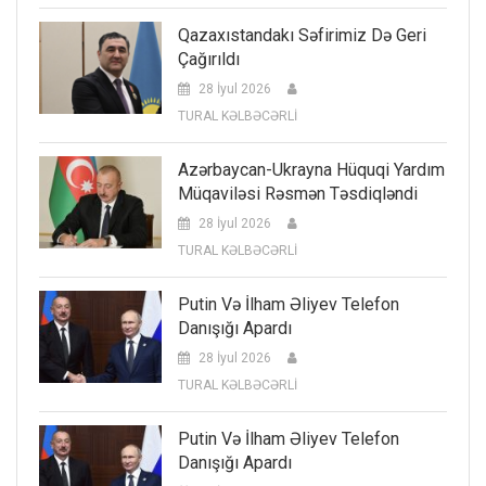
Qazaxıstandakı Səfirimiz Də Geri
Çağırıldı
28 İyul 2026
TURAL KƏLBƏCƏRLİ
Azərbaycan-Ukrayna Hüquqi Yardım
Müqaviləsi Rəsmən Təsdiqləndi
28 İyul 2026
TURAL KƏLBƏCƏRLİ
Putin Və İlham Əliyev Telefon
Danışığı Apardı
28 İyul 2026
TURAL KƏLBƏCƏRLİ
Putin Və İlham Əliyev Telefon
Danışığı Apardı