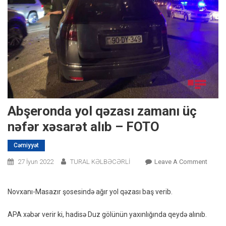
Abşeronda yol qəzası zamanı üç
nəfər xəsarət alıb – FOTO
Cəmiyyət
On
27 İyun 2022
TURAL KƏLBƏCƏRLİ
Leave A Comment
Abşer
Yol
Novxanı-Masazır şosesində ağır yol qəzası baş verib.
Qəzas
Zaman
APA xəbər verir ki, hadisə Duz gölünün yaxınlığında qeydə alınıb.
Üç