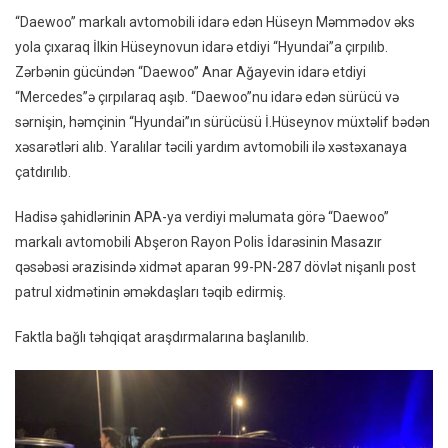
Nəfər
“Daewoo” markalı avtomobili idarə edən Hüseyn Məmmədov əks
Xəsarə
yola çıxaraq İlkin Hüseynovun idarə etdiyi “Hyundai”a çırpılıb.
Alıb
Zərbənin gücündən “Daewoo” Anar Ağayevin idarə etdiyi
–
“Mercedes”ə çırpılaraq aşıb. “Daewoo”nu idarə edən sürücü və
FOTO
sərnişin, həmçinin “Hyundai”ın sürücüsü İ.Hüseynov müxtəlif bədən
xəsarətləri alıb. Yaralılar təcili yardım avtomobili ilə xəstəxanaya
çatdırılıb.
Hadisə şahidlərinin APA-ya verdiyi məlumata görə “Daewoo”
markalı avtomobili Abşeron Rayon Polis İdarəsinin Masazır
qəsəbəsi ərazisində xidmət aparan 99-PN-287 dövlət nişanlı post
patrul xidmətinin əməkdaşları təqib edirmiş.
Faktla bağlı təhqiqat araşdırmalarına başlanılıb.