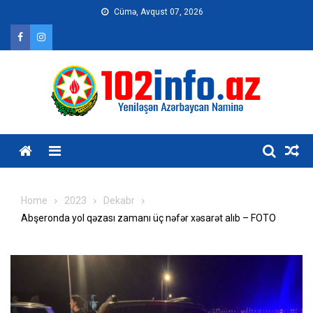
Skip
Cümə, Avqust 07, 2026
to
content
Home
2023
Dekabr
Abşeronda yol qəzası zamanı üç nəfər xəsarət alıb – FOTO