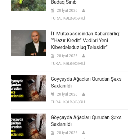
Budaq Sınıb
28 İyul 2026
TURAL KƏLBƏCƏRLİ
İT Mütəxəssisindən Xəbərdarlıq:
“”Hazır Kredit” Vədləri Yeni
Kiberdələduzluq Tələsidir”
28 İyul 2026
TURAL KƏLBƏCƏRLİ
Göyçayda Ağacları Qurudan Şəxs
Saxlanıldı
28 İyul 2026
TURAL KƏLBƏCƏRLİ
Göyçayda Ağacları Qurudan Şəxs
Saxlanıldı
28 İyul 2026