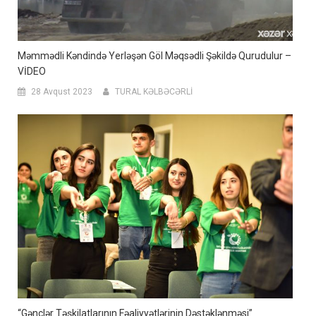
Məmmədli Kəndində Yerləşən Göl Məqsədli Şəkildə Qurudulur –
VİDEO
28 Avqust 2023
TURAL KƏLBƏCƏRLİ
“Gənclər Təşkilatlarının Fəaliyyətlərinin Dəstəklənməsi”