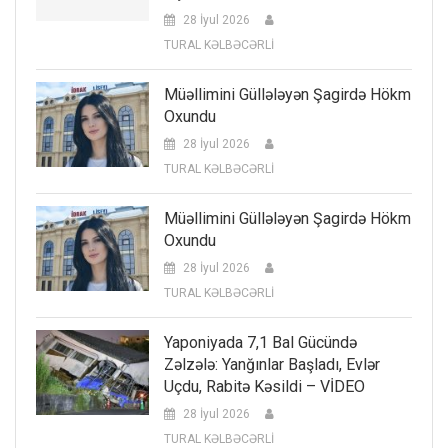
28 İyul 2026
TURAL KƏLBƏCƏRLİ
Müəllimini Güllələyən Şagirdə Hökm
Oxundu
28 İyul 2026
TURAL KƏLBƏCƏRLİ
Müəllimini Güllələyən Şagirdə Hökm
Oxundu
28 İyul 2026
TURAL KƏLBƏCƏRLİ
Yaponiyada 7,1 Bal Gücündə
Zəlzələ: Yanğınlar Başladı, Evlər
Uçdu, Rabitə Kəsildi – VİDEO
28 İyul 2026
TURAL KƏLBƏCƏRLİ