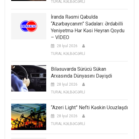
TURAL KƏLBƏCƏRLİ
İranda Rəsmi Qəbulda
“Azərbaycanım” Sədaları: Ərdəbilli
Yeniyetmə Hər Kəsi Heyran Qoydu
– VİDEO
28 İyul 2026
TURAL KƏLBƏCƏRLİ
Biləsuvarda Sürücü Sükan
Arxasında Dünyasını Dəyişdi
28 İyul 2026
TURAL KƏLBƏCƏRLİ
“Azeri Light” Nefti Kəskin Ucuzlaşdı
28 İyul 2026
TURAL KƏLBƏCƏRLİ