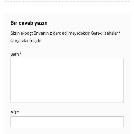
Bir cavab yazın
Sizin e-poçt ünvanınız dərc edilməyəcəkdir.
Gərəkli sahələr
*
ilə işarələnmişdir
Şərh
*
Ad
*