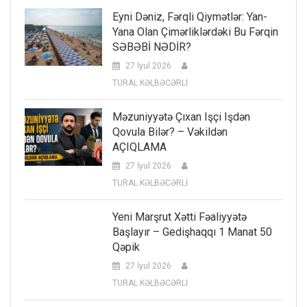
Eyni Dəniz, Fərqli Qiymətlər: Yan-
Yana Olan Çimərliklərdəki Bu Fərqin
SƏBƏBİ NƏDİR?
27 İyul 2026
TURAL KƏLBƏCƏRLİ
Məzuniyyətə Çıxan Işçi Işdən
Qovula Bilər? – Vəkildən
AÇIQLAMA
27 İyul 2026
TURAL KƏLBƏCƏRLİ
Yeni Marşrut Xətti Fəaliyyətə
Başlayır – Gedişhaqqı 1 Manat 50
Qəpik
27 İyul 2026
TURAL KƏLBƏCƏRLİ