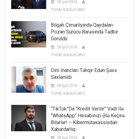
28 İyul 2026
TURAL KƏLBƏCƏRLİ
Bilgəh Çimərliyində Qaydaları
Pozan Sürücü Barəsində Tədbir
Görüldü
28 İyul 2026
TURAL KƏLBƏCƏRLİ
Dini Inancları Təhqir Edən Şəxs
Saxlanıldı
28 İyul 2026
TURAL KƏLBƏCƏRLİ
“TikTok”da “kredit Verilir” Vədi Ilə
“WhatsApp” Hesabınızı Ələ Keçirə
Bilərlər! – Kibermütəxəssisdən
Xəbərdarlıq
28 İyul 2026