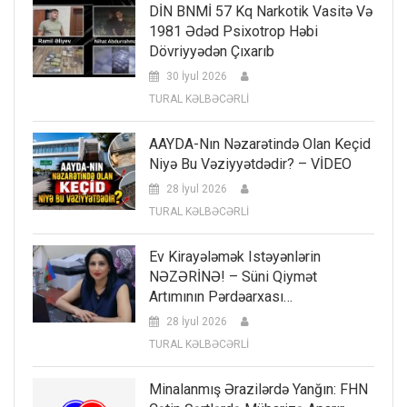
DİN BNMİ 57 Kq Narkotik Vasitə Və
1981 Ədəd Psixotrop Həbi
Dövriyyədən Çıxarıb
30 İyul 2026
TURAL KƏLBƏCƏRLİ
AAYDA-Nın Nəzarətində Olan Keçid
Niyə Bu Vəziyyətdədir? – VİDEO
28 İyul 2026
TURAL KƏLBƏCƏRLİ
Ev Kirayələmək Istəyənlərin
NƏZƏRİNƏ! – Süni Qiymət
Artımının Pərdəarxası…
28 İyul 2026
TURAL KƏLBƏCƏRLİ
Minalanmış Ərazilərdə Yanğın: FHN