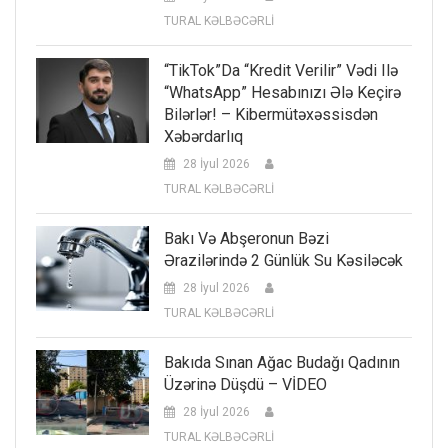
TURAL KƏLBƏCƏRLİ
“TikTok”da “kredit Verilir” Vədi Ilə
“WhatsApp” Hesabınızı Ələ Keçirə
Bilərlər! – Kibermütəxəssisdən
Xəbərdarlıq
28 İyul 2026
TURAL KƏLBƏCƏRLİ
Bakı Və Abşeronun Bəzi
Ərazilərində 2 Günlük Su Kəsiləcək
28 İyul 2026
TURAL KƏLBƏCƏRLİ
Bakıda Sınan Ağac Budağı Qadının
Üzərinə Düşdü – VİDEO
28 İyul 2026
TURAL KƏLBƏCƏRLİ