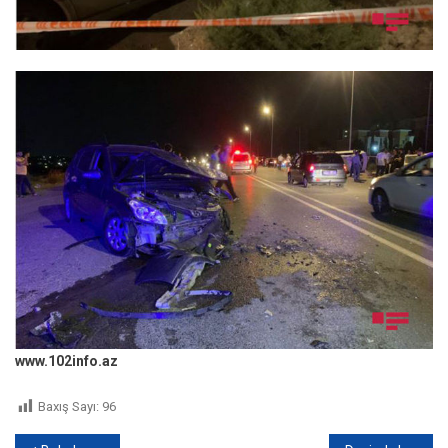
www.102info.az
Baxış Sayı:
96