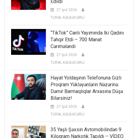
Edildi
27 İyul 2026
TURAL KƏLBƏCƏRLİ
“TikTok” Canlı Yayımında Iki Qadını
Təhqir Etdi – 700 Manat
Cərimələndi
27 İyul 2026
TURAL KƏLBƏCƏRLİ
Həyat Yoldaşının Telefonuna Gizli
Proqram Yükləyənlərin Nəzərinə:
Dəmir Barmaqlıqlar Arxasına Düşə
Bilərsiniz!
27 İyul 2026
TURAL KƏLBƏCƏRLİ
35 Yaşlı Şəxsin Avtomobilindən 9
Kiloqram Narkotik Tapıldı – VİDEO