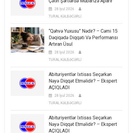
Çətin Şərtlərdə Mübarizə Aparır
28 İyul 2026
TURAL KƏLBƏCƏRLİ
“Qəhvə Yuxusu” Nədir? – Cəmi 15
Dəqiqədə Diqqəti Və Performansı
Artıran Üsul
28 İyul 2026
TURAL KƏLBƏCƏRLİ
Abituriyentlər Ixtisas Seçərkən
Nəyə Diqqət Etməlidir? – Ekspert
AÇIQLADI
28 İyul 2026
TURAL KƏLBƏCƏRLİ
Abituriyentlər Ixtisas Seçərkən
Nəyə Diqqət Etməlidir? – Ekspert
AÇIQLADI