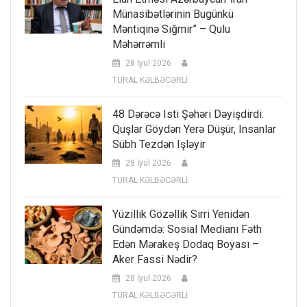
Münasibətlərinin Bugünkü
Məntiqinə Sığmır” – Qulu
Məhərrəmli
28 İyul 2026
TURAL KƏLBƏCƏRLİ
48 Dərəcə Isti Şəhəri Dəyişdirdi:
Quşlar Göydən Yerə Düşür, Insanlar
Sübh Tezdən Işləyir
28 İyul 2026
TURAL KƏLBƏCƏRLİ
Yüzillik Gözəllik Sirri Yenidən
Gündəmdə: Sosial Medianı Fəth
Edən Mərakeş Dodaq Boyası –
Aker Fassi Nədir?
28 İyul 2026
TURAL KƏLBƏCƏRLİ