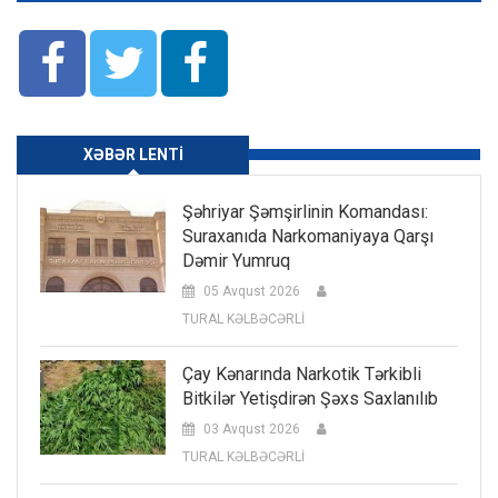
XƏBƏR LENTI
Şəhriyar Şəmşirlinin Komandası:
Suraxanıda Narkomaniyaya Qarşı
Dəmir Yumruq
05 Avqust 2026
TURAL KƏLBƏCƏRLİ
Çay Kənarında Narkotik Tərkibli
Bitkilər Yetişdirən Şəxs Saxlanılıb
03 Avqust 2026
TURAL KƏLBƏCƏRLİ