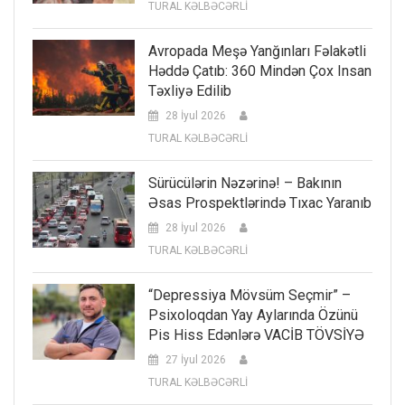
TURAL KƏLBƏCƏRLİ
Avropada Meşə Yanğınları Fəlakətli
Həddə Çatıb: 360 Mindən Çox Insan
Təxliyə Edilib
28 İyul 2026
TURAL KƏLBƏCƏRLİ
Sürücülərin Nəzərinə! – Bakının
Əsas Prospektlərində Tıxac Yaranıb
28 İyul 2026
TURAL KƏLBƏCƏRLİ
“Depressiya Mövsüm Seçmir” –
Psixoloqdan Yay Aylarında Özünü
Pis Hiss Edənlərə VACİB TÖVSİYƏ
27 İyul 2026
TURAL KƏLBƏCƏRLİ