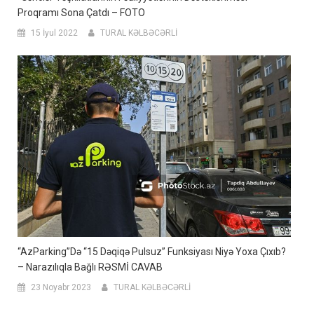
Proqramı Sona Çatdı – FOTO
15 İyul 2022
TURAL KƏLBƏCƏRLİ
“AzParking”də “15 Dəqiqə Pulsuz” Funksiyası Niyə Yoxa Çıxıb?
– Narazılıqla Bağlı RƏSMİ CAVAB
23 Noyabr 2023
TURAL KƏLBƏCƏRLİ