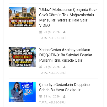
“Ulduz” Metrosunun Çıxışında Göz-
Gözü Görmür: Toz Mağazalardakı
Məhsulları Yararsız Hala Salır –
VİDEO
28 İyul 2026
TURAL KƏLBƏCƏRLİ
Xaricə Gedən Azərbaycanlıların
DİQQƏTİNƏ: Bu Səhvləri Edənlər
Pullarını Itirir, Küçədə Qalır!
28 İyul 2026
TURAL KƏLBƏCƏRLİ
Çimərliyə Gedənlərin Diqqətinə:
Sabah Bu Hava Gözlənilir
28 İyul 2026
TURAL KƏLBƏCƏRLİ