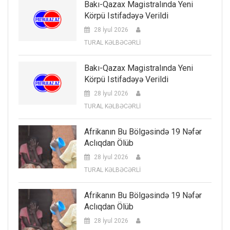
Bakı-Qazax Magistralında Yeni
Körpü Istifadəyə Verildi
28 İyul 2026
TURAL KƏLBƏCƏRLİ
Bakı-Qazax Magistralında Yeni
Körpü Istifadəyə Verildi
28 İyul 2026
TURAL KƏLBƏCƏRLİ
Afrikanın Bu Bölgəsində 19 Nəfər
Aclıqdan Ölüb
28 İyul 2026
TURAL KƏLBƏCƏRLİ
Afrikanın Bu Bölgəsində 19 Nəfər
Aclıqdan Ölüb
28 İyul 2026