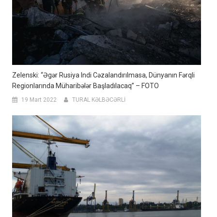
Zelenski: “Əgər Rusiya Indi Cəzalandırılmasa, Dünyanın Fərqli
Regionlarında Müharibələr Başladılacaq” – FOTO
19 Mart 2022
TURAL KƏLBƏCƏRLİ