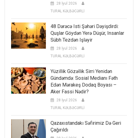
28 İyul 2026
TURAL KƏLBƏCƏRLİ
48 Dərəcə Isti Şəhəri Dəyişdirdi:
Quşlar Göydən Yerə Düşür, Insanlar
Sübh Tezdən Işləyir
28 İyul 2026
TURAL KƏLBƏCƏRLİ
Yüzillik Gözəllik Sirri Yenidən
Gündəmdə: Sosial Medianı Fəth
Edən Mərakeş Dodaq Boyası –
Aker Fassi Nədir?
28 İyul 2026
TURAL KƏLBƏCƏRLİ
Qazaxıstandakı Səfirimiz Də Geri
Çağırıldı