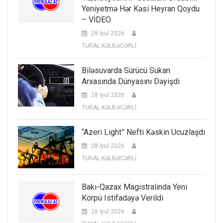
Yeniyetmə Hər Kəsi Heyran Qoydu
– VİDEO
28 İyul 2026
TURAL KƏLBƏCƏRLİ
Biləsuvarda Sürücü Sükan
Arxasında Dünyasını Dəyişdi
28 İyul 2026
TURAL KƏLBƏCƏRLİ
“Azeri Light” Nefti Kəskin Ucuzlaşdı
28 İyul 2026
TURAL KƏLBƏCƏRLİ
Bakı-Qazax Magistralında Yeni
Körpü Istifadəyə Verildi
28 İyul 2026