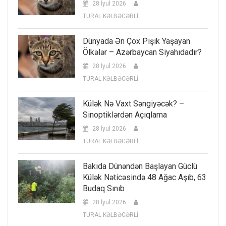
28 İyul 2026
TURAL KƏLBƏCƏRLİ
Dünyada Ən Çox Pişik Yaşayan
Ölkələr – Azərbaycan Siyahıdadır?
28 İyul 2026
TURAL KƏLBƏCƏRLİ
Külək Nə Vaxt Səngiyəcək? –
Sinoptiklərdən Açıqlama
28 İyul 2026
TURAL KƏLBƏCƏRLİ
Bakıda Dünəndən Başlayan Güclü
Külək Nəticəsində 48 Ağac Aşıb, 63
Budaq Sınıb
28 İyul 2026
TURAL KƏLBƏCƏRLİ