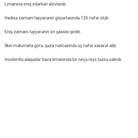
Limanına eniş edərkən alovlanıb.
126
Sərniş
Hadisə zamanı təyyarənin göyərtəsində 126 nəfər olub.
Olduğ
Təyyar
Eniş zamanı təyyarənin ön şassisi qırılıb.
Eniş
Zaman
İlkin məlumata görə, qəza nəticəsində üç nəfər xəsarət alıb.
Alışıb
–
İnsidentlə əlaqədar hava limanında bir neçə reys təxirə salınıb.
VİDEO