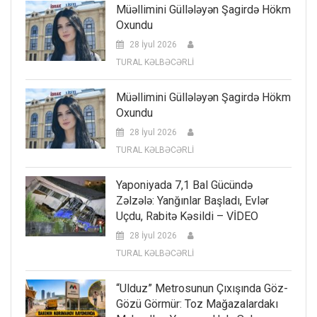
Müəllimini Güllələyən Şagirdə Hökm
Oxundu
28 İyul 2026
TURAL KƏLBƏCƏRLİ
Müəllimini Güllələyən Şagirdə Hökm
Oxundu
28 İyul 2026
TURAL KƏLBƏCƏRLİ
Yaponiyada 7,1 Bal Gücündə
Zəlzələ: Yanğınlar Başladı, Evlər
Uçdu, Rabitə Kəsildi – VİDEO
28 İyul 2026
TURAL KƏLBƏCƏRLİ
“Ulduz” Metrosunun Çıxışında Göz-
Gözü Görmür: Toz Mağazalardakı