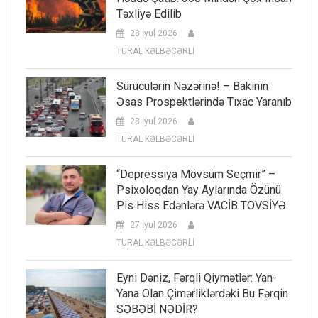
Təxliyə Edilib
28 İyul 2026
TURAL KƏLBƏCƏRLİ
Sürücülərin Nəzərinə! – Bakının
Əsas Prospektlərində Tıxac Yaranıb
28 İyul 2026
TURAL KƏLBƏCƏRLİ
“Depressiya Mövsüm Seçmir” –
Psixoloqdan Yay Aylarında Özünü
Pis Hiss Edənlərə VACİB TÖVSİYƏ
27 İyul 2026
TURAL KƏLBƏCƏRLİ
Eyni Dəniz, Fərqli Qiymətlər: Yan-
Yana Olan Çimərliklərdəki Bu Fərqin
SƏBƏBİ NƏDİR?