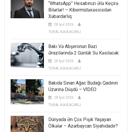
“WhatsApp” Hesabınızı Ələ Keçirə
Bilərlər! – Kibermütəxəssisdən
Xəbərdarlıq
28 İyul 2026
TURAL KƏLBƏCƏRLİ
Bakı Və Abşeronun Bəzi
Ərazilərində 2 Günlük Su Kəsiləcək
28 İyul 2026
TURAL KƏLBƏCƏRLİ
Bakıda Sınan Ağac Budağı Qadının
Üzərinə Düşdü – VİDEO
28 İyul 2026
TURAL KƏLBƏCƏRLİ
Dünyada Ən Çox Pişik Yaşayan
Ölkələr – Azərbaycan Siyahıdadır?