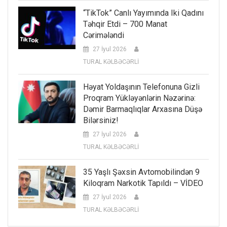
“TikTok” Canlı Yayımında Iki Qadını
Təhqir Etdi – 700 Manat
Cərimələndi
27 İyul 2026
TURAL KƏLBƏCƏRLİ
Həyat Yoldaşının Telefonuna Gizli
Proqram Yükləyənlərin Nəzərinə:
Dəmir Barmaqlıqlar Arxasına Düşə
Bilərsiniz!
27 İyul 2026
TURAL KƏLBƏCƏRLİ
35 Yaşlı Şəxsin Avtomobilindən 9
Kiloqram Narkotik Tapıldı – VİDEO
27 İyul 2026
TURAL KƏLBƏCƏRLİ