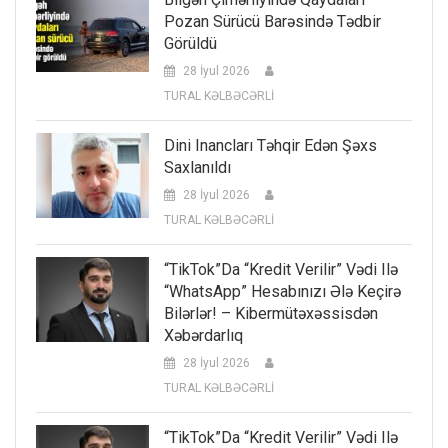
Pozan Sürücü Barəsində Tədbir
Görüldü
28 İyul 2026
TURAL KƏLBƏCƏRLİ
Dini Inancları Təhqir Edən Şəxs
Saxlanıldı
28 İyul 2026
TURAL KƏLBƏCƏRLİ
“TikTok”da “kredit Verilir” Vədi Ilə
“WhatsApp” Hesabınızı Ələ Keçirə
Bilərlər! – Kibermütəxəssisdən
Xəbərdarlıq
28 İyul 2026
TURAL KƏLBƏCƏRLİ
“TikTok”da “kredit Verilir” Vədi Ilə