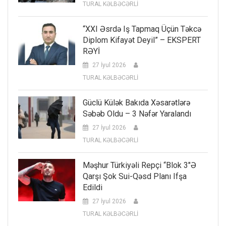
TURAL KƏLBƏCƏRLİ
“XXI Əsrdə Iş Tapmaq Üçün Təkcə
Diplom Kifayət Deyil” – EKSPERT
RƏYİ
27 İyul 2026
TURAL KƏLBƏCƏRLİ
Güclü Külək Bakıda Xəsarətlərə
Səbəb Oldu – 3 Nəfər Yaralandı
27 İyul 2026
TURAL KƏLBƏCƏRLİ
Məşhur Türkiyəli Repçi “Blok 3″ə
Qarşı Şok Sui-Qəsd Planı Ifşa
Edildi
27 İyul 2026
TURAL KƏLBƏCƏRLİ