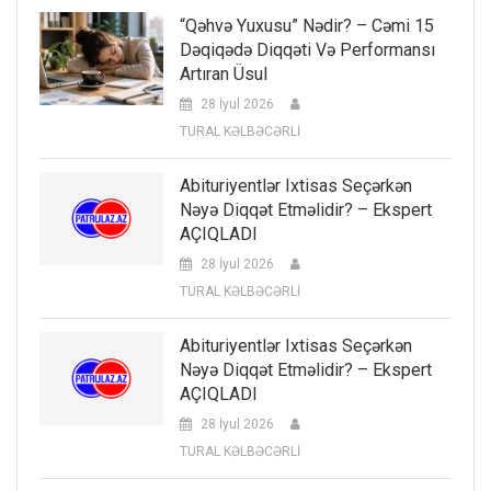
“Qəhvə Yuxusu” Nədir? – Cəmi 15
Dəqiqədə Diqqəti Və Performansı
Artıran Üsul
28 İyul 2026
TURAL KƏLBƏCƏRLİ
Abituriyentlər Ixtisas Seçərkən
Nəyə Diqqət Etməlidir? – Ekspert
AÇIQLADI
28 İyul 2026
TURAL KƏLBƏCƏRLİ
Abituriyentlər Ixtisas Seçərkən
Nəyə Diqqət Etməlidir? – Ekspert
AÇIQLADI
28 İyul 2026
TURAL KƏLBƏCƏRLİ