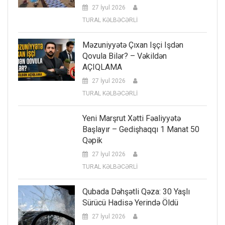
27 İyul 2026
TURAL KƏLBƏCƏRLİ
Məzuniyyətə Çıxan Işçi Işdən
Qovula Bilər? – Vəkildən
AÇIQLAMA
27 İyul 2026
TURAL KƏLBƏCƏRLİ
Yeni Marşrut Xətti Fəaliyyətə
Başlayır – Gedişhaqqı 1 Manat 50
Qəpik
27 İyul 2026
TURAL KƏLBƏCƏRLİ
Qubada Dəhşətli Qəza: 30 Yaşlı
Sürücü Hadisə Yerində Öldü
27 İyul 2026