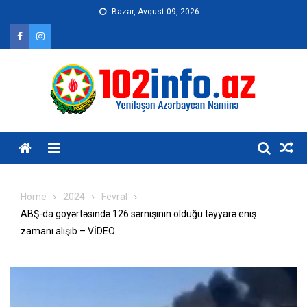
Skip
Bazar, Avqust 09, 2026
to
content
Home
2024
Fevral
ABŞ-da göyərtəsində 126 sərnişinin olduğu təyyarə eniş
zamanı alışıb – VİDEO