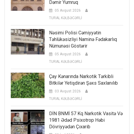
Dəmir Yumruq
05 Avqust 2026
TURAL KƏLBƏCƏRLİ
Nəsimi Polisi Cəmiyyətin
Təhlükəsizliyi Naminə Fədakarlıq
Nümunəsi Göstərir
05 Avqust 2026
TURAL KƏLBƏCƏRLİ
Çay Kənarında Narkotik Tərkibli
Bitkilər Yetişdirən Şəxs Saxlanılıb
03 Avqust 2026
TURAL KƏLBƏCƏRLİ
DİN BNMİ 57 Kq Narkotik Vasitə Və
1981 Ədəd Psixotrop Həbi
Dövriyyədən Çıxarıb