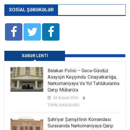
SOSIAL ŞƏBƏKƏLƏR
XƏBƏR LENTI
Balakən Polisi – Gecə-Gündüz
Asayişin Keşiyində: Cinayətkarlığa,
Narkomaniyaya Və Yol Təhlükələrinə
Qarşı Mübarizə
08 Avqust 2026
TURAL KƏLBƏCƏRLİ
Şəhriyar Şəmşirlinin Komandası:
Suraxanıda Narkomaniyaya Qarşı