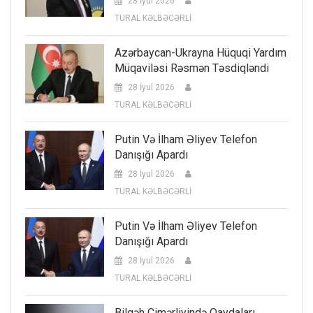
28 İyul 2026
TURAL KƏLBƏCƏRLİ
Azərbaycan-Ukrayna Hüquqi Yardım
Müqaviləsi Rəsmən Təsdiqləndi
28 İyul 2026
TURAL KƏLBƏCƏRLİ
Putin Və İlham Əliyev Telefon
Danışığı Apardı
28 İyul 2026
TURAL KƏLBƏCƏRLİ
Putin Və İlham Əliyev Telefon
Danışığı Apardı
28 İyul 2026
TURAL KƏLBƏCƏRLİ
Bilgəh Çimərliyində Qaydaları