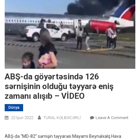
ABŞ-da göyərtəsində 126
sərnişinin olduğu təyyarə eniş
zamanı alışıb – VİDEO
Dünya
On
22 İyun 2022
TURAL KƏLBƏCƏRLİ
Leave A Comment
ABŞ-
Da
ABŞ-da “MD-82” sərnişin təyyarəsi Mayami Beynəlxalq Hava
Göyər