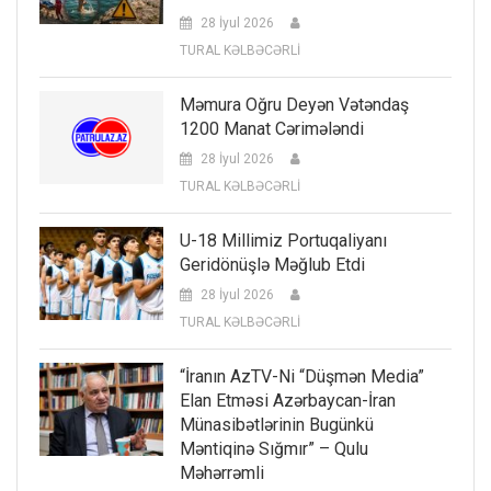
28 İyul 2026
TURAL KƏLBƏCƏRLİ
Məmura Oğru Deyən Vətəndaş
1200 Manat Cərimələndi
28 İyul 2026
TURAL KƏLBƏCƏRLİ
U-18 Millimiz Portuqaliyanı
Geridönüşlə Məğlub Etdi
28 İyul 2026
TURAL KƏLBƏCƏRLİ
“İranın AzTV-Ni “düşmən Media”
Elan Etməsi Azərbaycan-İran
Münasibətlərinin Bugünkü
Məntiqinə Sığmır” – Qulu
Məhərrəmli