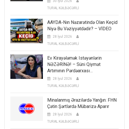
30 İyul 2026
TURAL KƏLBƏCƏRLİ
AAYDA-Nın Nəzarətində Olan Keçid
Niyə Bu Vəziyyətdədir? – VİDEO
28 İyul 2026
TURAL KƏLBƏCƏRLİ
Ev Kirayələmək Istəyənlərin
NƏZƏRİNƏ! – Süni Qiymət
Artımının Pərdəarxası…
28 İyul 2026
TURAL KƏLBƏCƏRLİ
Minalanmış Ərazilərdə Yanğın: FHN
Çətin Şərtlərdə Mübarizə Aparır
28 İyul 2026
TURAL KƏLBƏCƏRLİ