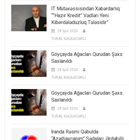
İT Mütəxəssisindən Xəbərdarlıq:
“”Hazır Kredit” Vədləri Yeni
Kiberdələduzluq Tələsidir”
28 İyul 2026
TURAL KƏLBƏCƏRLİ
Göyçayda Ağacları Qurudan Şəxs
Saxlanıldı
28 İyul 2026
TURAL KƏLBƏCƏRLİ
Göyçayda Ağacları Qurudan Şəxs
Saxlanıldı
28 İyul 2026
TURAL KƏLBƏCƏRLİ
İranda Rəsmi Qəbulda
“Azərbaycanım” Sədaları: Ərdəbilli