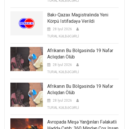
TURAL KƏLBƏCƏRLİ
Bakı-Qazax Magistralında Yeni
Körpü Istifadəyə Verildi
28 İyul 2026
TURAL KƏLBƏCƏRLİ
Afrikanın Bu Bölgəsində 19 Nəfər
Aclıqdan Ölüb
28 İyul 2026
TURAL KƏLBƏCƏRLİ
Afrikanın Bu Bölgəsində 19 Nəfər
Aclıqdan Ölüb
28 İyul 2026
TURAL KƏLBƏCƏRLİ
Avropada Meşə Yanğınları Fəlakətli
Həddə Çatıb: 360 Mindən Çox Insan