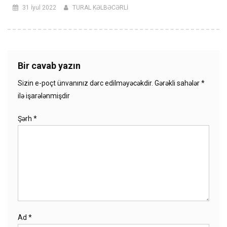
31 İyul 2022
TURAL KƏLBƏCƏRLİ
Bir cavab yazın
Sizin e-poçt ünvanınız dərc edilməyəcəkdir.
Gərəkli sahələr
*
ilə işarələnmişdir
Şərh
*
Ad
*