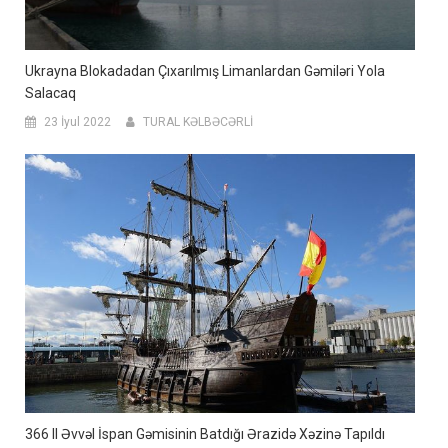
Ukrayna Blokadadan Çıxarılmış Limanlardan Gəmiləri Yola
Salacaq
23 İyul 2022
TURAL KƏLBƏCƏRLİ
366 Il Əvvəl İspan Gəmisinin Batdığı Ərazidə Xəzinə Tapıldı