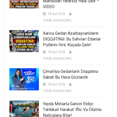
Məhsulları Yararsız Hala Salır –
VİDEO
28 İyul 2026
TURAL KƏLBƏCƏRLİ
Xaricə Gedən Azərbaycanlıların
DİQQƏTİNƏ: Bu Səhvləri Edənlər
Pullarını Itirir, Küçədə Qalır!
28 İyul 2026
TURAL KƏLBƏCƏRLİ
Çimərliyə Gedənlərin Diqqətinə:
Sabah Bu Hava Gözlənilir
28 İyul 2026
TURAL KƏLBƏCƏRLİ
Yayda Minlərlə Gəncin Etdiyi
Təhlükəli Hərəkət: İflic Və Ölümlə
Nəticələnə Bilər!