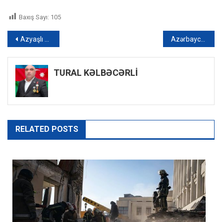
Baxış Sayı:
105
Yazı
Azyaşlı evdə köməksiz vəziyyətdə qaldı: Nazirlikdən əməliyyat görüntüləri – VİDEO
Azərbaycan və Özbəkistan prezidentləri “Nurullaboy” saray kompleksi ilə tanış olublar
naviqasiyası
TURAL KƏLBƏCƏRLİ
RELATED POSTS