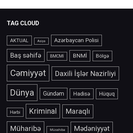
TAG CLOUD
Azərbaycan Polisi
AKTUAL
Asiya
Baş səhifə
BNMİ
Bölgə
BMCMİ
Cəmiyyət
Daxili İşlər Nazirliyi
Dünya
Gündəm
Hadisə
Hüquq
Kriminal
Maraqlı
Hərbi
Müharibə
Mədəniyyət
Müsahibə