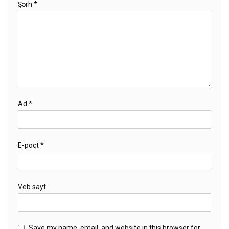
Şərh
*
Ad
*
E-poçt
*
Veb sayt
Save my name, email, and website in this browser for