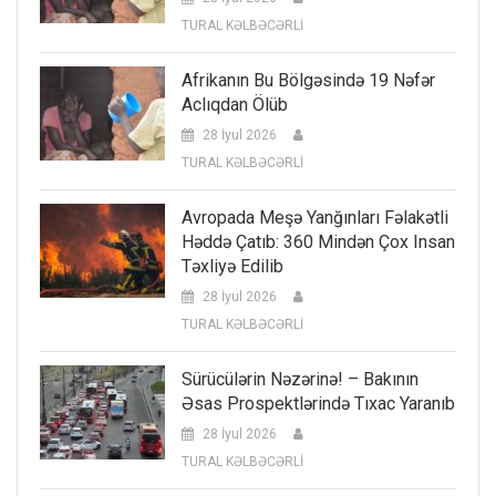
TURAL KƏLBƏCƏRLİ
Afrikanın Bu Bölgəsində 19 Nəfər
Aclıqdan Ölüb
28 İyul 2026
TURAL KƏLBƏCƏRLİ
Avropada Meşə Yanğınları Fəlakətli
Həddə Çatıb: 360 Mindən Çox Insan
Təxliyə Edilib
28 İyul 2026
TURAL KƏLBƏCƏRLİ
Sürücülərin Nəzərinə! – Bakının
Əsas Prospektlərində Tıxac Yaranıb
28 İyul 2026
TURAL KƏLBƏCƏRLİ