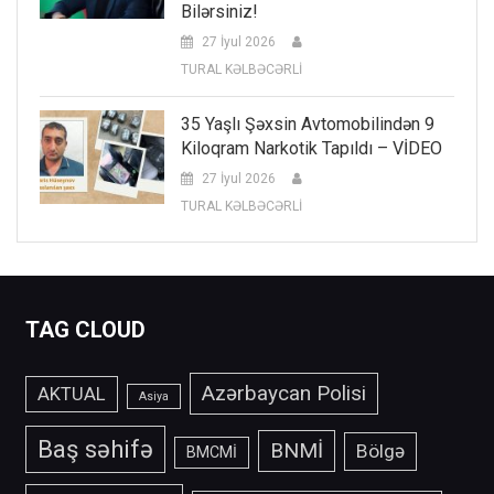
Bilərsiniz!
27 İyul 2026
TURAL KƏLBƏCƏRLİ
35 Yaşlı Şəxsin Avtomobilindən 9
Kiloqram Narkotik Tapıldı – VİDEO
27 İyul 2026
TURAL KƏLBƏCƏRLİ
TAG CLOUD
Azərbaycan Polisi
AKTUAL
Asiya
Baş səhifə
BNMİ
Bölgə
BMCMİ