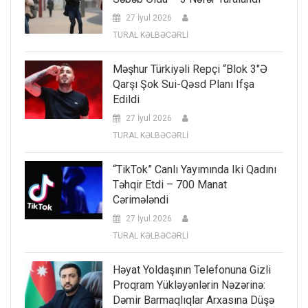
27 İyul 2026
TURAL KƏLBƏCƏRLİ
Məşhur Türkiyəli Repçi “Blok 3″ə
Qarşı Şok Sui-Qəsd Planı Ifşa
Edildi
27 İyul 2026
TURAL KƏLBƏCƏRLİ
“TikTok” Canlı Yayımında Iki Qadını
Təhqir Etdi – 700 Manat
Cərimələndi
27 İyul 2026
TURAL KƏLBƏCƏRLİ
Həyat Yoldaşının Telefonuna Gizli
Proqram Yükləyənlərin Nəzərinə:
Dəmir Barmaqlıqlar Arxasına Düşə