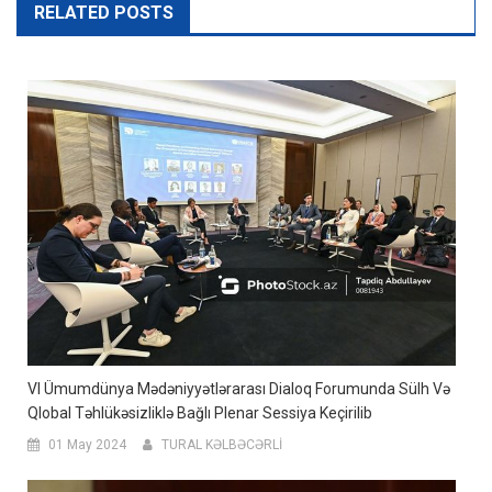
RELATED POSTS
VI Ümumdünya Mədəniyyətlərarası Dialoq Forumunda Sülh Və
Qlobal Təhlükəsizliklə Bağlı Plenar Sessiya Keçirilib
01 May 2024
TURAL KƏLBƏCƏRLİ