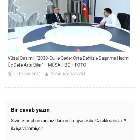
Vüsal Qasımlı: “2030-Cu Ilə Qədər Orta Dəhlizlə Daşınma Həcmi
Üç Dəfə Arta Bilər” – MÜSAHİBƏ + FOTO
11 Dekabr 2023
TURAL KƏLBƏCƏRLİ
Bir cavab yazın
Sizin e-poçt ünvanınız dərc edilməyəcəkdir.
Gərəkli sahələr
*
ilə işarələnmişdir