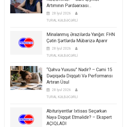
Artımının Pərdəarxası…
28 İyul 2026
TURAL KƏLBƏCƏRLİ
Minalanmış Ərazilərdə Yanğın: FHN
Çətin Şərtlərdə Mübarizə Aparır
28 İyul 2026
TURAL KƏLBƏCƏRLİ
“Qəhvə Yuxusu” Nədir? – Cəmi 15
Dəqiqədə Diqqəti Və Performansı
Artıran Üsul
28 İyul 2026
TURAL KƏLBƏCƏRLİ
Abituriyentlər Ixtisas Seçərkən
Nəyə Diqqət Etməlidir? – Ekspert
AÇIQLADI