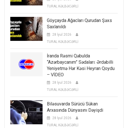
TURAL KƏLBƏCƏRLİ
Göyçayda Ağacları Qurudan Şəxs
Saxlanıldı
28 İyul 2026
TURAL KƏLBƏCƏRLİ
İranda Rəsmi Qəbulda
“Azərbaycanım” Sədaları: Ərdəbilli
Yeniyetmə Hər Kəsi Heyran Qoydu
– VİDEO
28 İyul 2026
TURAL KƏLBƏCƏRLİ
Biləsuvarda Sürücü Sükan
Arxasında Dünyasını Dəyişdi
28 İyul 2026
TURAL KƏLBƏCƏRLİ