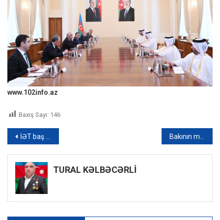
www.102info.az
Baxış Sayı:
146
Yazı
İƏT baş katibi Şuşaya səfər edib
Bakının mərkəzində ağac qırılaraq maşının üstünə düşüb – VİDEO
naviqasiyası
TURAL KƏLBƏCƏRLİ