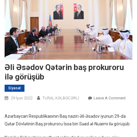
Əli Əsədov Qətərin baş prokuroru
ilə görüşüb
Siyasət
On
29 İyun 2022
TURAL KƏLBƏCƏRLİ
Leave A Comment
Əli
Əsədo
Azərbaycan Respublikasının Baş naziri Əli Əsədov iyunun 29-da
Qətəri
Qətər Dövlətinin Baş prokuroru İssa bin Səad əl-Nuaimi ilə görüşüb.
Baş
Prokur