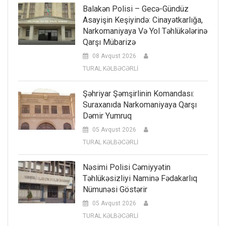
Balakən Polisi – Gecə-Gündüz
Asayişin Keşiyində: Cinayətkarlığa,
Narkomaniyaya Və Yol Təhlükələrinə
Qarşı Mübarizə
08 Avqust 2026
TURAL KƏLBƏCƏRLİ
Şəhriyar Şəmşirlinin Komandası:
Suraxanıda Narkomaniyaya Qarşı
Dəmir Yumruq
05 Avqust 2026
TURAL KƏLBƏCƏRLİ
Nəsimi Polisi Cəmiyyətin
Təhlükəsizliyi Naminə Fədakarlıq
Nümunəsi Göstərir
05 Avqust 2026
TURAL KƏLBƏCƏRLİ