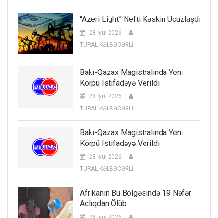
“Azeri Light” Nefti Kəskin Ucuzlaşdı
28 İyul 2026
TURAL KƏLBƏCƏRLİ
Bakı-Qazax Magistralında Yeni
Körpü Istifadəyə Verildi
28 İyul 2026
TURAL KƏLBƏCƏRLİ
Bakı-Qazax Magistralında Yeni
Körpü Istifadəyə Verildi
28 İyul 2026
TURAL KƏLBƏCƏRLİ
Afrikanın Bu Bölgəsində 19 Nəfər
Aclıqdan Ölüb
28 İyul 2026