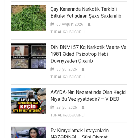
Çay Kənarında Narkotik Tərkibli
Bitkilər Yetişdirən Şəxs Saxlanılıb
03 Avqust 2026
TURAL KƏLBƏCƏRLİ
DİN BNMİ 57 Kq Narkotik Vasitə Və
1981 Ədəd Psixotrop Həbi
Dövriyyədən Çıxarıb
30 İyul 2026
TURAL KƏLBƏCƏRLİ
AAYDA-Nın Nəzarətində Olan Keçid
Niyə Bu Vəziyyətdədir? – VİDEO
28 İyul 2026
TURAL KƏLBƏCƏRLİ
Ev Kirayələmək Istəyənlərin
NƏZƏRİNƏ! – Süni Qiymət