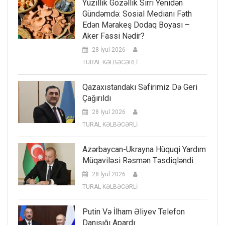
Yüzillik Gözəllik Sirri Yenidən
Gündəmdə: Sosial Medianı Fəth
Edən Mərakeş Dodaq Boyası –
Aker Fassi Nədir?
28 İyul 2026
TURAL KƏLBƏCƏRLİ
Qazaxıstandakı Səfirimiz Də Geri
Çağırıldı
28 İyul 2026
TURAL KƏLBƏCƏRLİ
Azərbaycan-Ukrayna Hüquqi Yardım
Müqaviləsi Rəsmən Təsdiqləndi
28 İyul 2026
TURAL KƏLBƏCƏRLİ
Putin Və İlham Əliyev Telefon
Danışığı Apardı