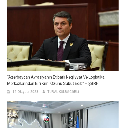
“Azərbaycan Avrasiyanın Etibarlı Nəqliyyat Və Logistika
Mərkəzlərindən Biri Kimi Özünü Sübut Edib” – ŞƏRH
15 Oktyabr 2023
TURAL KƏLBƏCƏRLİ