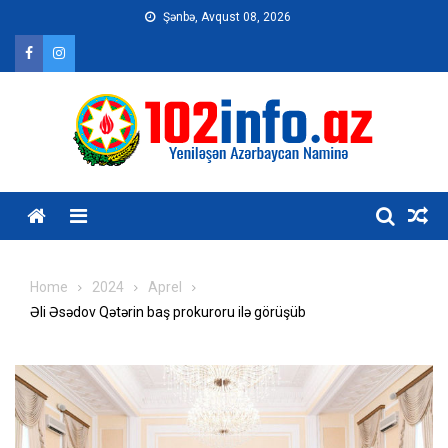
Skip
Şənbə, Avqust 08, 2026
to
content
Home
2024
Aprel
Əli Əsədov Qətərin baş prokuroru ilə görüşüb