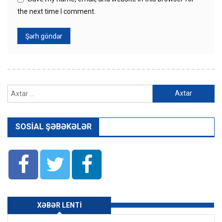
the next time I comment.
Axtarış:
SOSIAL ŞƏBƏKƏLƏR
XƏBƏR LENTI