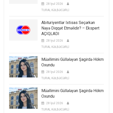
28 İyul 2026
TURAL KƏLBƏCƏRLİ
Abituriyentlər Ixtisas Seçərkən
Nəyə Diqqət Etməlidir? – Ekspert
AÇIQLADI
28 İyul 2026
TURAL KƏLBƏCƏRLİ
Müəllimini Güllələyən Şagirdə Hökm
Oxundu
28 İyul 2026
TURAL KƏLBƏCƏRLİ
Müəllimini Güllələyən Şagirdə Hökm
Oxundu
28 İyul 2026
TURAL KƏLBƏCƏRLİ