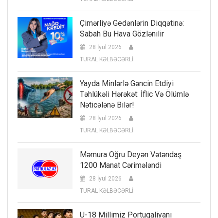
Çimərliyə Gedənlərin Diqqətinə:
Sabah Bu Hava Gözlənilir
28 İyul 2026
TURAL KƏLBƏCƏRLİ
Yayda Minlərlə Gəncin Etdiyi
Təhlükəli Hərəkət: İflic Və Ölümlə
Nəticələnə Bilər!
28 İyul 2026
TURAL KƏLBƏCƏRLİ
Məmura Oğru Deyən Vətəndaş
1200 Manat Cərimələndi
28 İyul 2026
TURAL KƏLBƏCƏRLİ
U-18 Millimiz Portuqaliyanı