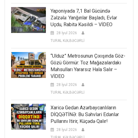
Yaponiyada 7,1 Bal Gücündə
Zəlzələ: Yanğınlar Başladı, Evlər
Uçdu, Rabitə Kəsildi – VİDEO
28 İyul 2026
TURAL KƏLBƏCƏRLİ
“Ulduz” Metrosunun Çıxışında Göz-
Gözü Görmür: Toz Mağazalardakı
Məhsulları Yararsız Hala Salır –
VİDEO
28 İyul 2026
TURAL KƏLBƏCƏRLİ
Xaricə Gedən Azərbaycanlıların
DİQQƏTİNƏ: Bu Səhvləri Edənlər
Pullarını Itirir, Küçədə Qalır!
28 İyul 2026
TURAL KƏLBƏCƏRLİ