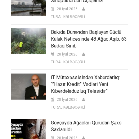
Sinoptiklərdən Açıqlama
28 İyul 2026
TURAL KƏLBƏCƏRLİ
Bakıda Dünəndən Başlayan Güclü
Külək Nəticəsində 48 Ağac Aşıb, 63
Budaq Sınıb
28 İyul 2026
TURAL KƏLBƏCƏRLİ
İT Mütəxəssisindən Xəbərdarlıq:
“”Hazır Kredit” Vədləri Yeni
Kiberdələduzluq Tələsidir”
28 İyul 2026
TURAL KƏLBƏCƏRLİ
Göyçayda Ağacları Qurudan Şəxs
Saxlanıldı
28 İyul 2026