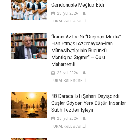
Geridönüşlə Məğlub Etdi
28 İyul 2026
TURAL KƏLBƏCƏRLİ
“İranın AzTV-Ni “düşmən Media”
Elan Etməsi Azərbaycan-İran
Münasibətlərinin Bugünkü
Məntiqinə Sığmır” – Qulu
Məhərrəmli
28 İyul 2026
TURAL KƏLBƏCƏRLİ
48 Dərəcə Isti Şəhəri Dəyişdirdi:
Quşlar Göydən Yerə Düşür, Insanlar
Sübh Tezdən Işləyir
28 İyul 2026
TURAL KƏLBƏCƏRLİ