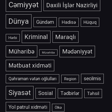
Cəmiyyət
Daxili İşlər Nazirliyi
Dünya
Gündəm
Hadisə
Hüquq
Kriminal
Maraqlı
Hərbi
Müharibə
Mədəniyyət
Müsahibə
Mətbuat xidməti
secilmis
Qəhraman vətən oğlulları
Region
Siyasət
Sosial
Tədbirlər
Təhsil
Yol patrul xidməti
Ölkə