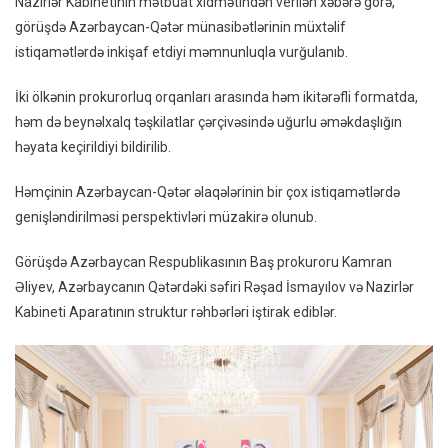
Nazirlər Kabinetinin mətbuat xidmətindən verilən xəbərə görə,
Ilə
görüşdə Azərbaycan-Qətər münasibətlərinin müxtəlif
Görüş
istiqamətlərdə inkişaf etdiyi məmnunluqla vurğulanıb.
İki ölkənin prokurorluq orqanları arasında həm ikitərəfli formatda,
həm də beynəlxalq təşkilatlar çərçivəsində uğurlu əməkdaşlığın
həyata keçirildiyi bildirilib.
Həmçinin Azərbaycan-Qətər əlaqələrinin bir çox istiqamətlərdə
genişləndirilməsi perspektivləri müzakirə olunub.
Görüşdə Azərbaycan Respublikasının Baş prokuroru Kamran
Əliyev, Azərbaycanın Qətərdəki səfiri Rəşad İsmayılov və Nazirlər
Kabineti Aparatının struktur rəhbərləri iştirak ediblər.