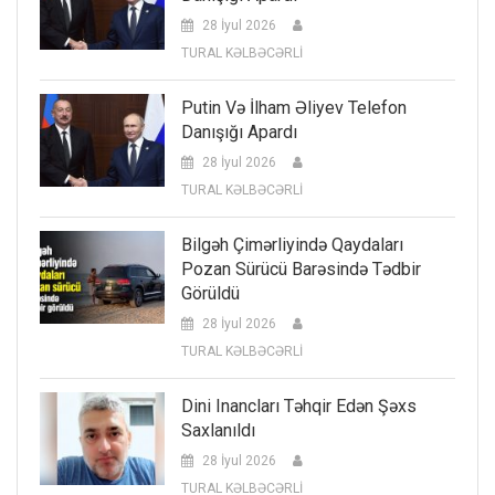
28 İyul 2026
TURAL KƏLBƏCƏRLİ
Putin Və İlham Əliyev Telefon
Danışığı Apardı
28 İyul 2026
TURAL KƏLBƏCƏRLİ
Bilgəh Çimərliyində Qaydaları
Pozan Sürücü Barəsində Tədbir
Görüldü
28 İyul 2026
TURAL KƏLBƏCƏRLİ
Dini Inancları Təhqir Edən Şəxs
Saxlanıldı
28 İyul 2026
TURAL KƏLBƏCƏRLİ