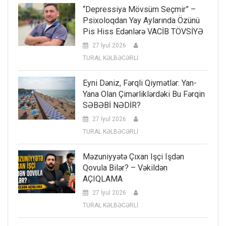
“Depressiya Mövsüm Seçmir” –
Psixoloqdan Yay Aylarında Özünü
Pis Hiss Edənlərə VACİB TÖVSİYƏ
27 İyul 2026
TURAL KƏLBƏCƏRLİ
Eyni Dəniz, Fərqli Qiymətlər: Yan-
Yana Olan Çimərliklərdəki Bu Fərqin
SƏBƏBİ NƏDİR?
27 İyul 2026
TURAL KƏLBƏCƏRLİ
Məzuniyyətə Çıxan Işçi Işdən
Qovula Bilər? – Vəkildən
AÇIQLAMA
27 İyul 2026
TURAL KƏLBƏCƏRLİ