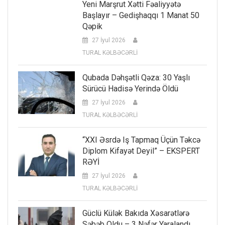
Yeni Marşrut Xətti Fəaliyyətə
Başlayır – Gedişhaqqı 1 Manat 50
Qəpik
27 İyul 2026
TURAL KƏLBƏCƏRLİ
Qubada Dəhşətli Qəza: 30 Yaşlı
Sürücü Hadisə Yerində Öldü
27 İyul 2026
TURAL KƏLBƏCƏRLİ
“XXI Əsrdə Iş Tapmaq Üçün Təkcə
Diplom Kifayət Deyil” – EKSPERT
RƏYİ
27 İyul 2026
TURAL KƏLBƏCƏRLİ
Güclü Külək Bakıda Xəsarətlərə
Səbəb Oldu – 3 Nəfər Yaralandı