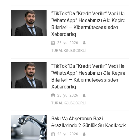
“TikTok”da “kredit Verilir” Vədi Ilə
“WhatsApp” Hesabınızı Ələ Keçirə
Bilərlər! – Kibermütəxəssisdən
Xəbərdarlıq
28 İyul 2026
TURAL KƏLBƏCƏRLİ
“TikTok”da “kredit Verilir” Vədi Ilə
“WhatsApp” Hesabınızı Ələ Keçirə
Bilərlər! – Kibermütəxəssisdən
Xəbərdarlıq
28 İyul 2026
TURAL KƏLBƏCƏRLİ
Bakı Və Abşeronun Bəzi
Ərazilərində 2 Günlük Su Kəsiləcək
28 İyul 2026