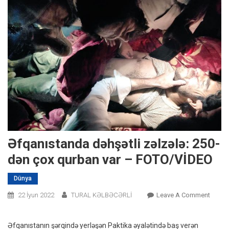
Əfqanıstanda dəhşətli zəlzələ: 250-
dən çox qurban var – FOTO/VİDEO
Dünya
On
22 İyun 2022
TURAL KƏLBƏCƏRLİ
Leave A Comment
Əfqan
Dəhşət
Əfqanıstanın şərqində yerləşən Paktika əyalətində baş verən