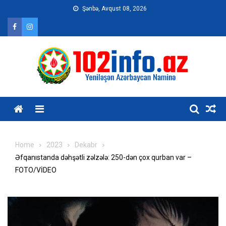
Skip
Şənbə, Avqust 08, 2026
to
content
Home
2023
Dekabr
Əfqanıstanda dəhşətli zəlzələ: 250-dən çox qurban var –
FOTO/VİDEO