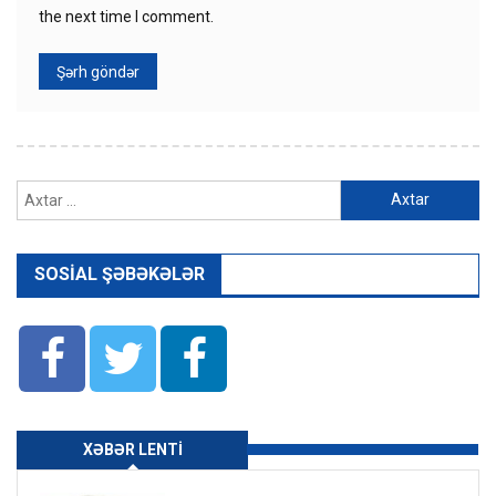
the next time I comment.
Axtarış:
SOSIAL ŞƏBƏKƏLƏR
XƏBƏR LENTI