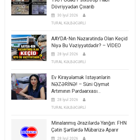
Dövriyyədən Çıxarıb
30 İyul 2026
TURAL KƏLBƏCƏRLİ
AAYDA-Nın Nəzarətində Olan Keçid
Niyə Bu Vəziyyətdədir? – VİDEO
28 İyul 2026
TURAL KƏLBƏCƏRLİ
Ev Kirayələmək Istəyənlərin
NƏZƏRİNƏ! – Süni Qiymət
Artımının Pərdəarxası…
28 İyul 2026
TURAL KƏLBƏCƏRLİ
Minalanmış Ərazilərdə Yanğın: FHN
Çətin Şərtlərdə Mübarizə Aparır
28 İyul 2026