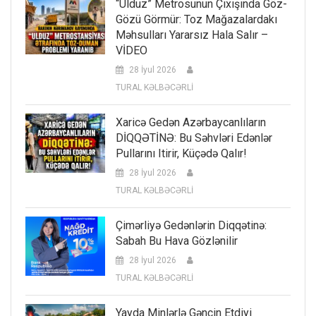
“Ulduz” Metrosunun Çıxışında Göz-
Gözü Görmür: Toz Mağazalardakı
Məhsulları Yararsız Hala Salır –
VİDEO
28 İyul 2026
TURAL KƏLBƏCƏRLİ
Xaricə Gedən Azərbaycanlıların
DİQQƏTİNƏ: Bu Səhvləri Edənlər
Pullarını Itirir, Küçədə Qalır!
28 İyul 2026
TURAL KƏLBƏCƏRLİ
Çimərliyə Gedənlərin Diqqətinə:
Sabah Bu Hava Gözlənilir
28 İyul 2026
TURAL KƏLBƏCƏRLİ
Yayda Minlərlə Gəncin Etdiyi