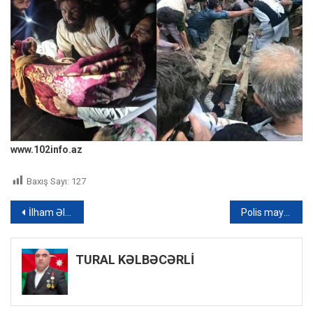
www.102info.az
Baxış Sayı:
127
Yazı
İlham Əliyev Özbəkistanın Ürgənc şəhərinə gedib
Polis mayoruna yeni vəzifə verildi
naviqasiyası
TURAL KƏLBƏCƏRLİ