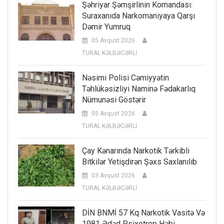
Şəhriyar Şəmşirlinin Komandası:
Suraxanıda Narkomaniyaya Qarşı
Dəmir Yumruq
05 Avqust 2026
TURAL KƏLBƏCƏRLİ
Nəsimi Polisi Cəmiyyətin
Təhlükəsizliyi Naminə Fədakarlıq
Nümunəsi Göstərir
05 Avqust 2026
TURAL KƏLBƏCƏRLİ
Çay Kənarında Narkotik Tərkibli
Bitkilər Yetişdirən Şəxs Saxlanılıb
03 Avqust 2026
TURAL KƏLBƏCƏRLİ
DİN BNMİ 57 Kq Narkotik Vasitə Və
1981 Ədəd Psixotrop Həbi