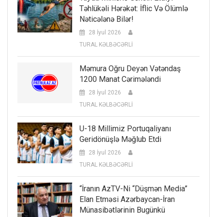
Təhlükəli Hərəkət: İflic Və Ölümlə
Nəticələnə Bilər!
28 İyul 2026
TURAL KƏLBƏCƏRLİ
Məmura Oğru Deyən Vətəndaş
1200 Manat Cərimələndi
28 İyul 2026
TURAL KƏLBƏCƏRLİ
U-18 Millimiz Portuqaliyanı
Geridönüşlə Məğlub Etdi
28 İyul 2026
TURAL KƏLBƏCƏRLİ
“İranın AzTV-Ni “düşmən Media”
Elan Etməsi Azərbaycan-İran
Münasibətlərinin Bugünkü