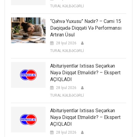
TURAL KƏLBƏCƏRLİ
“Qəhvə Yuxusu” Nədir? – Cəmi 15
Dəqiqədə Diqqəti Və Performansı
Artıran Üsul
28 İyul 2026
TURAL KƏLBƏCƏRLİ
Abituriyentlər Ixtisas Seçərkən
Nəyə Diqqət Etməlidir? – Ekspert
AÇIQLADI
28 İyul 2026
TURAL KƏLBƏCƏRLİ
Abituriyentlər Ixtisas Seçərkən
Nəyə Diqqət Etməlidir? – Ekspert
AÇIQLADI
28 İyul 2026