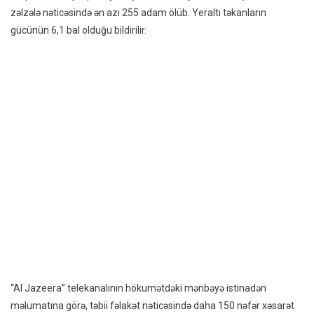
Zəlzəl
zəlzələ nəticəsində ən azı 255 adam ölüb. Yeraltı təkanların
250-
gücünün 6,1 bal olduğu bildirilir.
Dən
Çox
Qurba
Var
–
FOTO/
“Al Jazeera” telekanalının hökumətdəki mənbəyə istinadən
məlumatına görə, təbii fəlakət nəticəsində daha 150 nəfər xəsarət