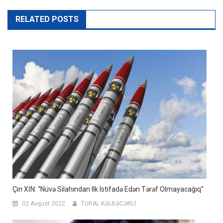
RELATED POSTS
Çin XİN: “Nüvə Silahından Ilk Istifadə Edən Tərəf Olmayacağıq”
02 Avqust 2022
TURAL KƏLBƏCƏRLİ