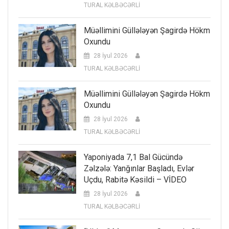
TURAL KƏLBƏCƏRLİ
Müəllimini Güllələyən Şagirdə Hökm
Oxundu
28 İyul 2026
TURAL KƏLBƏCƏRLİ
Müəllimini Güllələyən Şagirdə Hökm
Oxundu
28 İyul 2026
TURAL KƏLBƏCƏRLİ
Yaponiyada 7,1 Bal Gücündə
Zəlzələ: Yanğınlar Başladı, Evlər
Uçdu, Rabitə Kəsildi – VİDEO
28 İyul 2026
TURAL KƏLBƏCƏRLİ