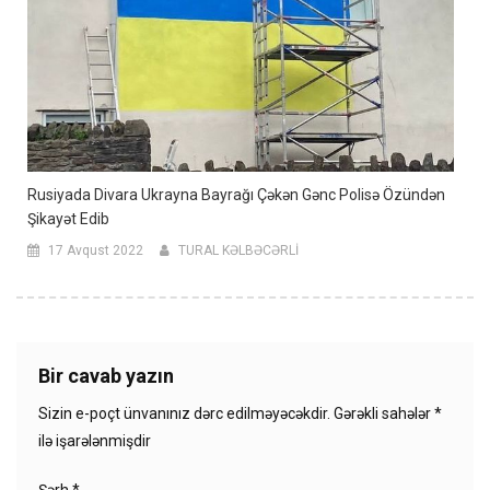
Rusiyada Divara Ukrayna Bayrağı Çəkən Gənc Polisə Özündən
Şikayət Edib
17 Avqust 2022
TURAL KƏLBƏCƏRLİ
Bir cavab yazın
Sizin e-poçt ünvanınız dərc edilməyəcəkdir.
Gərəkli sahələr
*
ilə işarələnmişdir
Şərh
*