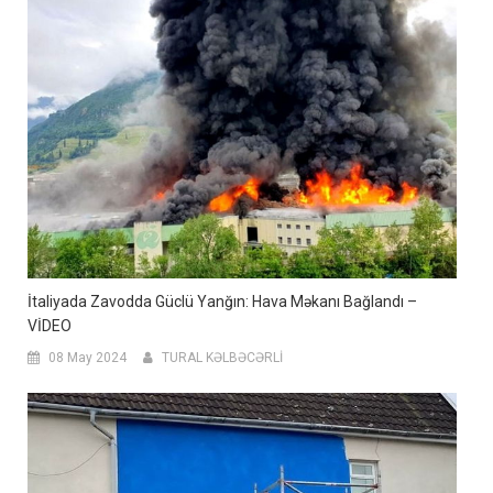
İtaliyada Zavodda Güclü Yanğın: Hava Məkanı Bağlandı –
VİDEO
08 May 2024
TURAL KƏLBƏCƏRLİ