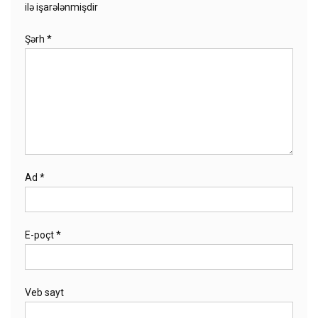
ilə işarələnmişdir
Şərh
*
Ad
*
E-poçt
*
Veb sayt