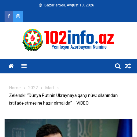
Skip
Bazar ertəsi, Avqust 10, 2026
to
content
Home
2022
Mart
Zelenski: “Dünya Putinin Ukraynaya qarşı nüvə silahından
istifadə etməsinə hazır olmalıdır” – VİDEO