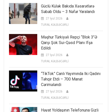
Güclü Külək Bakıda Xəsarətlərə
Səbəb Oldu – 3 Nəfər Yaralandı
27 İyul 2026
TURAL KƏLBƏCƏRLİ
Məşhur Türkiyəli Repçi “Blok 3″ə
Qarşı Şok Sui-Qəsd Planı Ifşa
Edildi
27 İyul 2026
TURAL KƏLBƏCƏRLİ
“TikTok” Canlı Yayımında Iki Qadını
Təhqir Etdi – 700 Manat
Cərimələndi
27 İyul 2026
TURAL KƏLBƏCƏRLİ
Həyat Yoldaşının Telefonuna Gizli