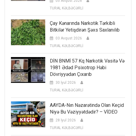
05 Avqust 2026
TURAL KƏLBƏCƏRLİ
Çay Kənarında Narkotik Tərkibli
Bitkilər Yetişdirən Şəxs Saxlanılıb
03 Avqust 2026
TURAL KƏLBƏCƏRLİ
DİN BNMİ 57 Kq Narkotik Vasitə Və
1981 Ədəd Psixotrop Həbi
Dövriyyədən Çıxarıb
30 İyul 2026
TURAL KƏLBƏCƏRLİ
AAYDA-Nın Nəzarətində Olan Keçid
Niyə Bu Vəziyyətdədir? – VİDEO
28 İyul 2026
TURAL KƏLBƏCƏRLİ