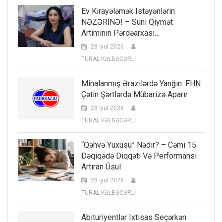
Ev Kirayələmək Istəyənlərin
NƏZƏRİNƏ! – Süni Qiymət
Artımının Pərdəarxası…
28 İyul 2026
TURAL KƏLBƏCƏRLİ
Minalanmış Ərazilərdə Yanğın: FHN
Çətin Şərtlərdə Mübarizə Aparır
28 İyul 2026
TURAL KƏLBƏCƏRLİ
“Qəhvə Yuxusu” Nədir? – Cəmi 15
Dəqiqədə Diqqəti Və Performansı
Artıran Üsul
28 İyul 2026
TURAL KƏLBƏCƏRLİ
Abituriyentlər Ixtisas Seçərkən