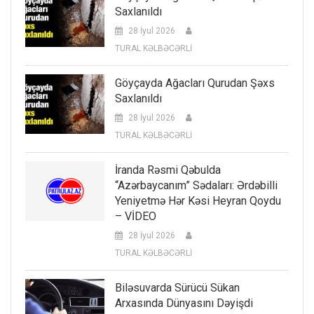
Saxlanıldı
28 İyul 2026
TURAL KƏLBƏCƏRLİ
Göyçayda Ağacları Qurudan Şəxs
Saxlanıldı
28 İyul 2026
TURAL KƏLBƏCƏRLİ
İranda Rəsmi Qəbulda
“Azərbaycanım” Sədaları: Ərdəbilli
Yeniyetmə Hər Kəsi Heyran Qoydu
– VİDEO
28 İyul 2026
TURAL KƏLBƏCƏRLİ
Biləsuvarda Sürücü Sükan
Arxasında Dünyasını Dəyişdi