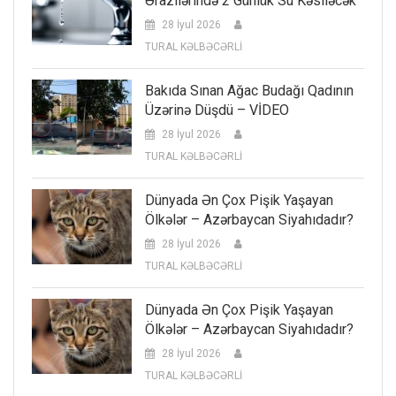
Ərazilərində 2 Günlük Su Kəsiləcək
28 İyul 2026
TURAL KƏLBƏCƏRLİ
Bakıda Sınan Ağac Budağı Qadının
Üzərinə Düşdü – VİDEO
28 İyul 2026
TURAL KƏLBƏCƏRLİ
Dünyada Ən Çox Pişik Yaşayan
Ölkələr – Azərbaycan Siyahıdadır?
28 İyul 2026
TURAL KƏLBƏCƏRLİ
Dünyada Ən Çox Pişik Yaşayan
Ölkələr – Azərbaycan Siyahıdadır?
28 İyul 2026
TURAL KƏLBƏCƏRLİ