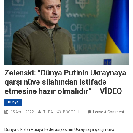
Zelenski: “Dünya Putinin Ukraynaya
qarşı nüvə silahından istifadə
etməsinə hazır olmalıdır” – VİDEO
Dünya
On
15 Aprel 2022
TURAL KƏLBƏCƏRLİ
Leave A Comment
Zelen
“Dün
Dünya ölkələri Rusiya Federasiyasının Ukraynaya qarşı nüvə
Putin