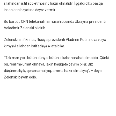
silahından istifadə etməsinə hazır olmalıdır. İşğalçı ölkə başqa
Ukra
insanların həyatına dəyər vermir.
Qarşı
Nüvə
Bu barədə CNN telekanalına müsahibəsində Ukrayna prezidenti
Silah
Volodimir Zelenski bildirib.
Istif
Etmə
Zelenskinin fikrincə, Rusiya prezidenti Vladimir Putin nüvə və ya
Hazır
kimyəvi silahdan istifadəyə əl ata bilər.
Olmal
–
“Tək mən yox, bütün dünya, bütün ölkələr narahat olmalıdır. Çünki
VİDE
bu, real məlumat olmaya, lakin həqiqətə çevrilə bilər. Biz
düşünməliyik, qorxmamalıyıq, amma hazır olmalıyıq”, – deyə
Zelenski bəyan edib.