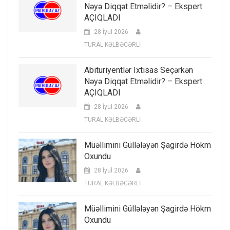
Nəyə Diqqət Etməlidir? – Ekspert
AÇIQLADI
28 İyul 2026
TURAL KƏLBƏCƏRLİ
Abituriyentlər Ixtisas Seçərkən
Nəyə Diqqət Etməlidir? – Ekspert
AÇIQLADI
28 İyul 2026
TURAL KƏLBƏCƏRLİ
Müəllimini Güllələyən Şagirdə Hökm
Oxundu
28 İyul 2026
TURAL KƏLBƏCƏRLİ
Müəllimini Güllələyən Şagirdə Hökm
Oxundu