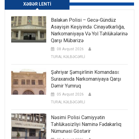
XƏBƏR LENTI
Balakən Polisi – Gecə-Gündüz
Asayişin Keşiyində: Cinayətkarlığa,
Narkomaniyaya Və Yol Təhlükələrinə
Qarşı Mübarizə
08 Avqust 2026
TURAL KƏLBƏCƏRLİ
Şəhriyar Şəmşirlinin Komandası:
Suraxanıda Narkomaniyaya Qarşı
Dəmir Yumruq
05 Avqust 2026
TURAL KƏLBƏCƏRLİ
Nəsimi Polisi Cəmiyyətin
Təhlükəsizliyi Naminə Fədakarlıq
Nümunəsi Göstərir