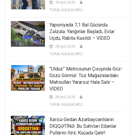
28 İyul 2026
TURAL KƏLBƏCƏRLİ
Yaponiyada 7,1 Bal Gücündə
Zəlzələ: Yanğınlar Başladı, Evlər
Uçdu, Rabitə Kəsildi – VİDEO
28 İyul 2026
TURAL KƏLBƏCƏRLİ
“Ulduz” Metrosunun Çıxışında Göz-
Gözü Görmür: Toz Mağazalardakı
Məhsulları Yararsız Hala Salır –
VİDEO
28 İyul 2026
TURAL KƏLBƏCƏRLİ
Xaricə Gedən Azərbaycanlıların
DİQQƏTİNƏ: Bu Səhvləri Edənlər
Pullarını Itirir, Küçədə Qalır!