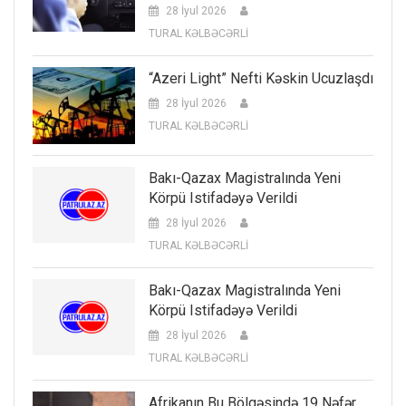
28 İyul 2026
TURAL KƏLBƏCƏRLİ
“Azeri Light” Nefti Kəskin Ucuzlaşdı
28 İyul 2026
TURAL KƏLBƏCƏRLİ
Bakı-Qazax Magistralında Yeni
Körpü Istifadəyə Verildi
28 İyul 2026
TURAL KƏLBƏCƏRLİ
Bakı-Qazax Magistralında Yeni
Körpü Istifadəyə Verildi
28 İyul 2026
TURAL KƏLBƏCƏRLİ
Afrikanın Bu Bölgəsində 19 Nəfər