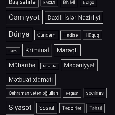
Baş səhifə
BNMİ
Bölgə
BMCMİ
Cəmiyyət
Daxili İşlər Nazirliyi
Dünya
Gündəm
Hadisə
Hüquq
Kriminal
Maraqlı
Hərbi
Müharibə
Mədəniyyət
Müsahibə
Mətbuat xidməti
secilmis
Qəhraman vətən oğlulları
Region
Siyasət
Sosial
Tədbirlər
Təhsil