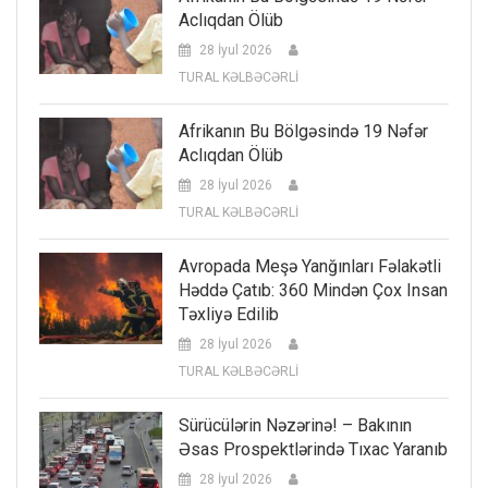
Aclıqdan Ölüb
28 İyul 2026
TURAL KƏLBƏCƏRLİ
Afrikanın Bu Bölgəsində 19 Nəfər
Aclıqdan Ölüb
28 İyul 2026
TURAL KƏLBƏCƏRLİ
Avropada Meşə Yanğınları Fəlakətli
Həddə Çatıb: 360 Mindən Çox Insan
Təxliyə Edilib
28 İyul 2026
TURAL KƏLBƏCƏRLİ
Sürücülərin Nəzərinə! – Bakının
Əsas Prospektlərində Tıxac Yaranıb
28 İyul 2026