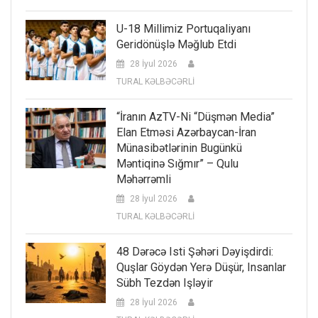
U-18 Millimiz Portuqaliyanı
Geridönüşlə Məğlub Etdi
28 İyul 2026
TURAL KƏLBƏCƏRLİ
“İranın AzTV-Ni “düşmən Media”
Elan Etməsi Azərbaycan-İran
Münasibətlərinin Bugünkü
Məntiqinə Sığmır” – Qulu
Məhərrəmli
28 İyul 2026
TURAL KƏLBƏCƏRLİ
48 Dərəcə Isti Şəhəri Dəyişdirdi:
Quşlar Göydən Yerə Düşür, Insanlar
Sübh Tezdən Işləyir
28 İyul 2026