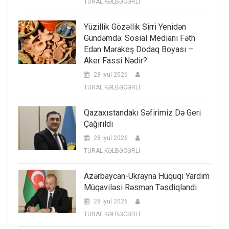
TURAL KƏLBƏCƏRLİ
Yüzillik Gözəllik Sirri Yenidən
Gündəmdə: Sosial Medianı Fəth
Edən Mərakeş Dodaq Boyası –
Aker Fassi Nədir?
28 İyul 2026
TURAL KƏLBƏCƏRLİ
Qazaxıstandakı Səfirimiz Də Geri
Çağırıldı
28 İyul 2026
TURAL KƏLBƏCƏRLİ
Azərbaycan-Ukrayna Hüquqi Yardım
Müqaviləsi Rəsmən Təsdiqləndi
28 İyul 2026
TURAL KƏLBƏCƏRLİ