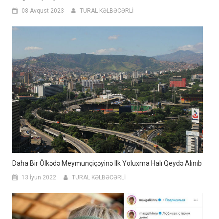
08 Avqust 2023
TURAL KƏLBƏCƏRLİ
Daha Bir Ölkədə Meymunçiçəyinə Ilk Yoluxma Halı Qeydə Alınıb
13 İyun 2022
TURAL KƏLBƏCƏRLİ