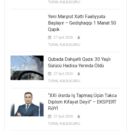
TURAL KƏLBƏCƏRLİ
Yeni Marşrut Xətti Fəaliyyətə
Başlayır – Gedişhaqqı 1 Manat 50
Qəpik
27 İyul 2026
TURAL KƏLBƏCƏRLİ
Qubada Dəhşətli Qəza: 30 Yaşlı
Sürücü Hadisə Yerində Öldü
27 İyul 2026
TURAL KƏLBƏCƏRLİ
“XXI Əsrdə Iş Tapmaq Üçün Təkcə
Diplom Kifayət Deyil” – EKSPERT
RƏYİ
27 İyul 2026
TURAL KƏLBƏCƏRLİ