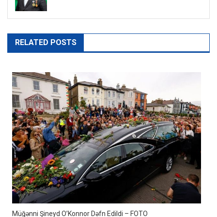
RELATED POSTS
Müğənni Şineyd O’Konnor Dəfn Edildi – FOTO