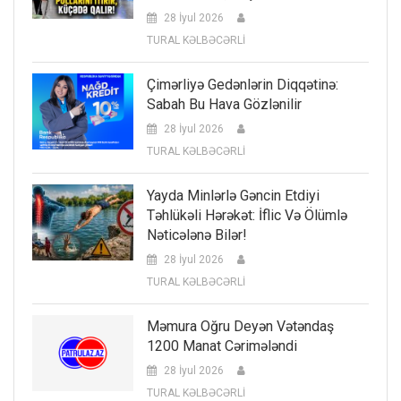
28 İyul 2026
TURAL KƏLBƏCƏRLİ
Çimərliyə Gedənlərin Diqqətinə:
Sabah Bu Hava Gözlənilir
28 İyul 2026
TURAL KƏLBƏCƏRLİ
Yayda Minlərlə Gəncin Etdiyi
Təhlükəli Hərəkət: İflic Və Ölümlə
Nəticələnə Bilər!
28 İyul 2026
TURAL KƏLBƏCƏRLİ
Məmura Oğru Deyən Vətəndaş
1200 Manat Cərimələndi
28 İyul 2026
TURAL KƏLBƏCƏRLİ