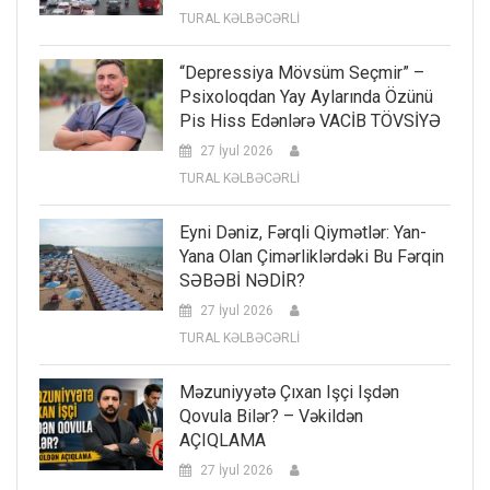
TURAL KƏLBƏCƏRLİ
“Depressiya Mövsüm Seçmir” –
Psixoloqdan Yay Aylarında Özünü
Pis Hiss Edənlərə VACİB TÖVSİYƏ
27 İyul 2026
TURAL KƏLBƏCƏRLİ
Eyni Dəniz, Fərqli Qiymətlər: Yan-
Yana Olan Çimərliklərdəki Bu Fərqin
SƏBƏBİ NƏDİR?
27 İyul 2026
TURAL KƏLBƏCƏRLİ
Məzuniyyətə Çıxan Işçi Işdən
Qovula Bilər? – Vəkildən
AÇIQLAMA
27 İyul 2026