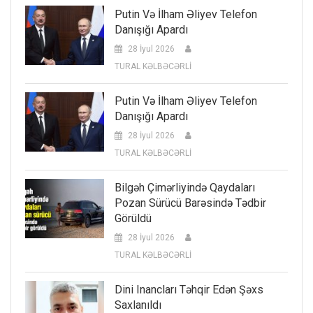
Putin Və İlham Əliyev Telefon
Danışığı Apardı
28 İyul 2026
TURAL KƏLBƏCƏRLİ
Putin Və İlham Əliyev Telefon
Danışığı Apardı
28 İyul 2026
TURAL KƏLBƏCƏRLİ
Bilgəh Çimərliyində Qaydaları
Pozan Sürücü Barəsində Tədbir
Görüldü
28 İyul 2026
TURAL KƏLBƏCƏRLİ
Dini Inancları Təhqir Edən Şəxs
Saxlanıldı