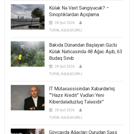
Külək Nə Vaxt Səngiyəcək? –
Sinoptiklərdən Açıqlama
28 İyul 2026
TURAL KƏLBƏCƏRLİ
Bakıda Dünəndən Başlayan Güclü
Külək Nəticəsində 48 Ağac Aşıb, 63
Budaq Sınıb
28 İyul 2026
TURAL KƏLBƏCƏRLİ
İT Mütəxəssisindən Xəbərdarlıq:
“”Hazır Kredit” Vədləri Yeni
Kiberdələduzluq Tələsidir”
28 İyul 2026
TURAL KƏLBƏCƏRLİ
Göyçayda Ağacları Qurudan Şəxs