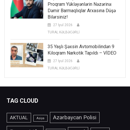
Proqram Yükləyənlərin Nəzərinə:
Dəmir Barmaqlıqlar Arxasına Düşə
Bilərsiniz!
27 İyul 2026
TURAL KƏLBƏCƏRLİ
35 Yaşlı Şəxsin Avtomobilindən 9
Kiloqram Narkotik Tapıldı – VİDEO
27 İyul 2026
TURAL KƏLBƏCƏRLİ
TAG CLOUD
Azərbaycan Polisi
AKTUAL
Asiya