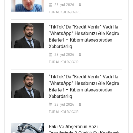
28 İyul 2026
TURAL KƏLBƏCƏRLİ
“TikTok”da “kredit Verilir” Vədi Ilə
“WhatsApp” Hesabınızı Ələ Keçirə
Bilərlər! – Kibermütəxəssisdən
Xəbərdarlıq
28 İyul 2026
TURAL KƏLBƏCƏRLİ
“TikTok”da “kredit Verilir” Vədi Ilə
“WhatsApp” Hesabınızı Ələ Keçirə
Bilərlər! – Kibermütəxəssisdən
Xəbərdarlıq
28 İyul 2026
TURAL KƏLBƏCƏRLİ
Bakı Və Abşeronun Bəzi