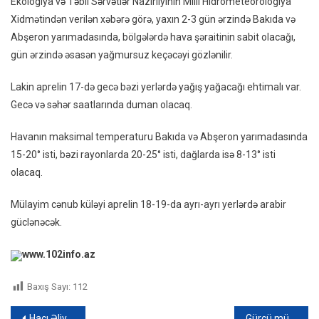
Ekologiya və Təbii Sərvətlər Nazirliyinin Milli Hidrometeorologiya
Şərait
Xidmətindən verilən xəbərə görə, yaxın 2-3 gün ərzində Bakıda və
Açıql
Abşeron yarımadasında, bölgələrdə hava şəraitinin sabit olacağı,
gün ərzində əsasən yağmursuz keçəcəyi gözlənilir.
Lakin aprelin 17-də gecə bəzi yerlərdə yağış yağacağı ehtimalı var.
Gecə və səhər saatlarında duman olacaq.
Havanın maksimal temperaturu Bakıda və Abşeron yarımadasında
15-20° isti, bəzi rayonlarda 20-25° isti, dağlarda isə 8-13° isti
olacaq.
Mülayim cənub küləyi aprelin 18-19-da ayrı-ayrı yerlərdə arabir
güclənəcək.
www.102info.az
Baxış Sayı:
112
Hacı Əliyevə vaxtından əvvəl kapitan rütbəsi verildi – FOTO
Gürcü müğənni: “Şuşaya həyatın qayıtdığını görmək çox sevindiricidir”