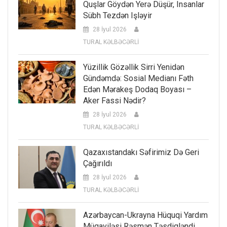
Quşlar Göydən Yerə Düşür, Insanlar
Sübh Tezdən Işləyir
28 İyul 2026
TURAL KƏLBƏCƏRLİ
Yüzillik Gözəllik Sirri Yenidən
Gündəmdə: Sosial Medianı Fəth
Edən Mərakeş Dodaq Boyası –
Aker Fassi Nədir?
28 İyul 2026
TURAL KƏLBƏCƏRLİ
Qazaxıstandakı Səfirimiz Də Geri
Çağırıldı
28 İyul 2026
TURAL KƏLBƏCƏRLİ
Azərbaycan-Ukrayna Hüquqi Yardım
Müqaviləsi Rəsmən Təsdiqləndi