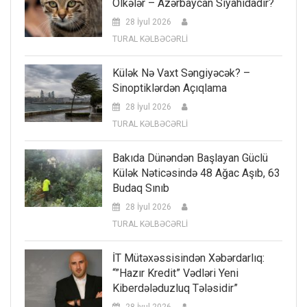
Ölkələr – Azərbaycan Siyahıdadır?
28 İyul 2026
TURAL KƏLBƏCƏRLİ
Külək Nə Vaxt Səngiyəcək? –
Sinoptiklərdən Açıqlama
28 İyul 2026
TURAL KƏLBƏCƏRLİ
Bakıda Dünəndən Başlayan Güclü
Külək Nəticəsində 48 Ağac Aşıb, 63
Budaq Sınıb
28 İyul 2026
TURAL KƏLBƏCƏRLİ
İT Mütəxəssisindən Xəbərdarlıq:
“”Hazır Kredit” Vədləri Yeni
Kiberdələduzluq Tələsidir”
28 İyul 2026