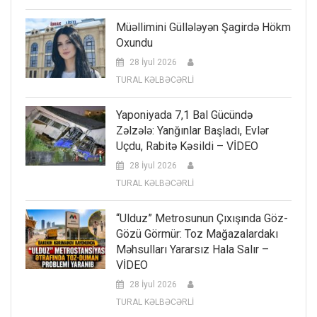
Müəllimini Güllələyən Şagirdə Hökm
Oxundu
28 İyul 2026
TURAL KƏLBƏCƏRLİ
Yaponiyada 7,1 Bal Gücündə
Zəlzələ: Yanğınlar Başladı, Evlər
Uçdu, Rabitə Kəsildi – VİDEO
28 İyul 2026
TURAL KƏLBƏCƏRLİ
“Ulduz” Metrosunun Çıxışında Göz-
Gözü Görmür: Toz Mağazalardakı
Məhsulları Yararsız Hala Salır –
VİDEO
28 İyul 2026
TURAL KƏLBƏCƏRLİ