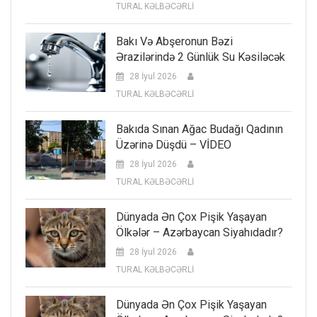
TURAL KƏLBƏCƏRLİ
Bakı Və Abşeronun Bəzi
Ərazilərində 2 Günlük Su Kəsiləcək
28 İyul 2026
TURAL KƏLBƏCƏRLİ
Bakıda Sınan Ağac Budağı Qadının
Üzərinə Düşdü – VİDEO
28 İyul 2026
TURAL KƏLBƏCƏRLİ
Dünyada Ən Çox Pişik Yaşayan
Ölkələr – Azərbaycan Siyahıdadır?
28 İyul 2026
TURAL KƏLBƏCƏRLİ
Dünyada Ən Çox Pişik Yaşayan