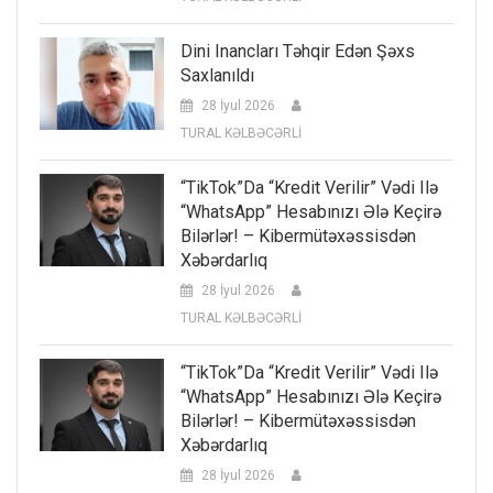
Dini Inancları Təhqir Edən Şəxs
Saxlanıldı
28 İyul 2026
TURAL KƏLBƏCƏRLİ
“TikTok”da “kredit Verilir” Vədi Ilə
“WhatsApp” Hesabınızı Ələ Keçirə
Bilərlər! – Kibermütəxəssisdən
Xəbərdarlıq
28 İyul 2026
TURAL KƏLBƏCƏRLİ
“TikTok”da “kredit Verilir” Vədi Ilə
“WhatsApp” Hesabınızı Ələ Keçirə
Bilərlər! – Kibermütəxəssisdən
Xəbərdarlıq
28 İyul 2026