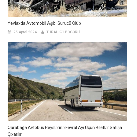
Yevlaxda Avtomobil Aşıb: Sürücü Ölüb
25 Aprel 2024
TURAL KƏLBƏCƏRLİ
Qarabağa Avtobus Reyslərinə Fevral Ayı Üçün Biletlər Satışa
Çıxarılır