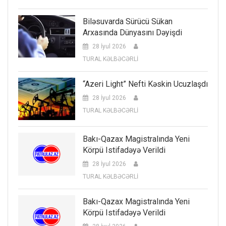
Biləsuvarda Sürücü Sükan
Arxasında Dünyasını Dəyişdi
28 İyul 2026
TURAL KƏLBƏCƏRLİ
“Azeri Light” Nefti Kəskin Ucuzlaşdı
28 İyul 2026
TURAL KƏLBƏCƏRLİ
Bakı-Qazax Magistralında Yeni
Körpü Istifadəyə Verildi
28 İyul 2026
TURAL KƏLBƏCƏRLİ
Bakı-Qazax Magistralında Yeni
Körpü Istifadəyə Verildi