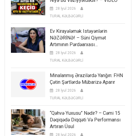
Niyə Bu Vəziyyətdədir? – VİDEO
28 İyul 2026
TURAL KƏLBƏCƏRLİ
Ev Kirayələmək Istəyənlərin
NƏZƏRİNƏ! – Süni Qiymət
Artımının Pərdəarxası…
28 İyul 2026
TURAL KƏLBƏCƏRLİ
Minalanmış Ərazilərdə Yanğın: FHN
Çətin Şərtlərdə Mübarizə Aparır
28 İyul 2026
TURAL KƏLBƏCƏRLİ
“Qəhvə Yuxusu” Nədir? – Cəmi 15
Dəqiqədə Diqqəti Və Performansı
Artıran Üsul
28 İyul 2026