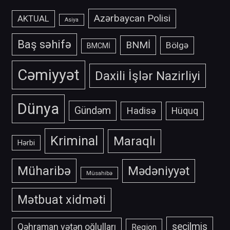
Azərbaycan Polisi
AKTUAL
Asiya
Baş səhifə
BNMİ
Bölgə
BMCMİ
Cəmiyyət
Daxili İşlər Nazirliyi
Dünya
Gündəm
Hadisə
Hüquq
Kriminal
Maraqlı
Hərbi
Müharibə
Mədəniyyət
Müsahibə
Mətbuat xidməti
secilmis
Qəhraman vətən oğlulları
Region