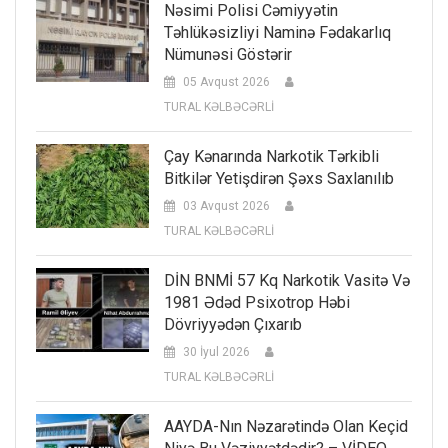
Nəsimi Polisi Cəmiyyətin
Təhlükəsizliyi Naminə Fədakarlıq
Nümunəsi Göstərir
05 Avqust 2026
TURAL KƏLBƏCƏRLİ
Çay Kənarında Narkotik Tərkibli
Bitkilər Yetişdirən Şəxs Saxlanılıb
03 Avqust 2026
TURAL KƏLBƏCƏRLİ
DİN BNMİ 57 Kq Narkotik Vasitə Və
1981 Ədəd Psixotrop Həbi
Dövriyyədən Çıxarıb
30 İyul 2026
TURAL KƏLBƏCƏRLİ
AAYDA-Nın Nəzarətində Olan Keçid