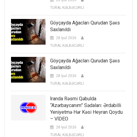
TURAL KƏLBƏCƏRLİ
Göyçayda Ağacları Qurudan Şəxs
Saxlanıldı
28 İyul 2026
TURAL KƏLBƏCƏRLİ
Göyçayda Ağacları Qurudan Şəxs
Saxlanıldı
28 İyul 2026
TURAL KƏLBƏCƏRLİ
İranda Rəsmi Qəbulda
“Azərbaycanım” Sədaları: Ərdəbilli
Yeniyetmə Hər Kəsi Heyran Qoydu
– VİDEO
28 İyul 2026
TURAL KƏLBƏCƏRLİ