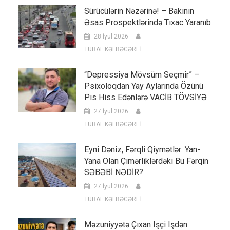
Sürücülərin Nəzərinə! – Bakının
Əsas Prospektlərində Tıxac Yaranıb
28 İyul 2026
TURAL KƏLBƏCƏRLİ
“Depressiya Mövsüm Seçmir” –
Psixoloqdan Yay Aylarında Özünü
Pis Hiss Edənlərə VACİB TÖVSİYƏ
27 İyul 2026
TURAL KƏLBƏCƏRLİ
Eyni Dəniz, Fərqli Qiymətlər: Yan-
Yana Olan Çimərliklərdəki Bu Fərqin
SƏBƏBİ NƏDİR?
27 İyul 2026
TURAL KƏLBƏCƏRLİ
Məzuniyyətə Çıxan Işçi Işdən