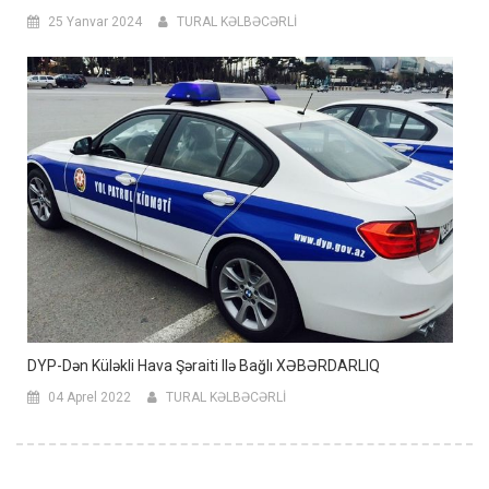
25 Yanvar 2024
TURAL KƏLBƏCƏRLİ
DYP-Dən Küləkli Hava Şəraiti Ilə Bağlı XƏBƏRDARLIQ
04 Aprel 2022
TURAL KƏLBƏCƏRLİ