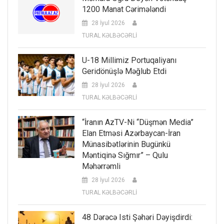
1200 Manat Cərimələndi
28 İyul 2026
TURAL KƏLBƏCƏRLİ
U-18 Millimiz Portuqaliyanı
Geridönüşlə Məğlub Etdi
28 İyul 2026
TURAL KƏLBƏCƏRLİ
“İranın AzTV-Ni “düşmən Media”
Elan Etməsi Azərbaycan-İran
Münasibətlərinin Bugünkü
Məntiqinə Sığmır” – Qulu
Məhərrəmli
28 İyul 2026
TURAL KƏLBƏCƏRLİ
48 Dərəcə Isti Şəhəri Dəyişdirdi: