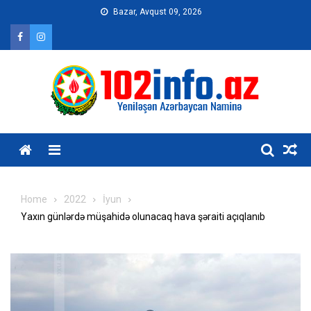
Skip
Bazar, Avqust 09, 2026
to
content
Home
2022
İyun
Yaxın günlərdə müşahidə olunacaq hava şəraiti açıqlanıb