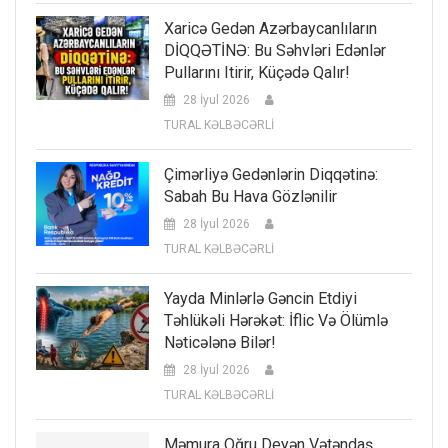
Xaricə Gedən Azərbaycanlıların
DİQQƏTİNƏ: Bu Səhvləri Edənlər
Pullarını Itirir, Küçədə Qalır!
28 İyul 2026
TURAL KƏLBƏCƏRLİ
Çimərliyə Gedənlərin Diqqətinə:
Sabah Bu Hava Gözlənilir
28 İyul 2026
TURAL KƏLBƏCƏRLİ
Yayda Minlərlə Gəncin Etdiyi
Təhlükəli Hərəkət: İflic Və Ölümlə
Nəticələnə Bilər!
28 İyul 2026
TURAL KƏLBƏCƏRLİ
Məmura Oğru Deyən Vətəndaş