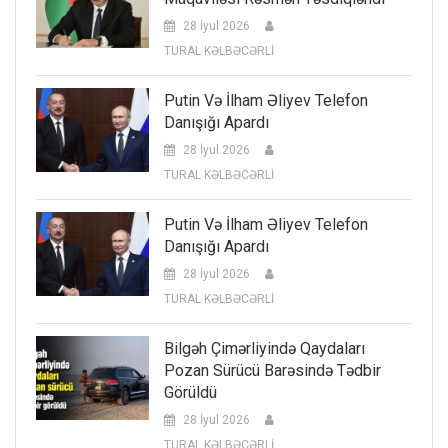
28 İyul 2026
TURAL KƏLBƏCƏRLİ
Putin Və İlham Əliyev Telefon
Danışığı Apardı
28 İyul 2026
TURAL KƏLBƏCƏRLİ
Putin Və İlham Əliyev Telefon
Danışığı Apardı
28 İyul 2026
TURAL KƏLBƏCƏRLİ
Bilgəh Çimərliyində Qaydaları
Pozan Sürücü Barəsində Tədbir
Görüldü
28 İyul 2026
TURAL KƏLBƏCƏRLİ