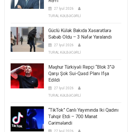
RƏYİ
27 İyul 2026
TURAL KƏLBƏCƏRLİ
Güclü Külək Bakıda Xəsarətlərə
Səbəb Oldu – 3 Nəfər Yaralandı
27 İyul 2026
TURAL KƏLBƏCƏRLİ
Məşhur Türkiyəli Repçi “Blok 3″ə
Qarşı Şok Sui-Qəsd Planı Ifşa
Edildi
27 İyul 2026
TURAL KƏLBƏCƏRLİ
“TikTok” Canlı Yayımında Iki Qadını
Təhqir Etdi – 700 Manat
Cərimələndi
27 İyul 2026