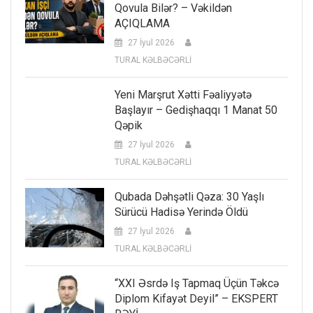
Qovula Bilər? – Vəkildən
AÇIQLAMA
27 İyul 2026
TURAL KƏLBƏCƏRLİ
Yeni Marşrut Xətti Fəaliyyətə
Başlayır – Gedişhaqqı 1 Manat 50
Qəpik
27 İyul 2026
TURAL KƏLBƏCƏRLİ
Qubada Dəhşətli Qəza: 30 Yaşlı
Sürücü Hadisə Yerində Öldü
27 İyul 2026
TURAL KƏLBƏCƏRLİ
“XXI Əsrdə Iş Tapmaq Üçün Təkcə
Diplom Kifayət Deyil” – EKSPERT