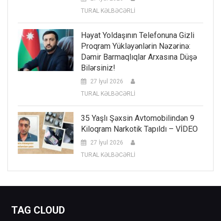
TURAL KƏLBƏCƏRLİ
Həyat Yoldaşının Telefonuna Gizli
Proqram Yükləyənlərin Nəzərinə:
Dəmir Barmaqlıqlar Arxasına Düşə
Bilərsiniz!
27 İyul 2026
TURAL KƏLBƏCƏRLİ
35 Yaşlı Şəxsin Avtomobilindən 9
Kiloqram Narkotik Tapıldı – VİDEO
27 İyul 2026
TURAL KƏLBƏCƏRLİ
TAG CLOUD