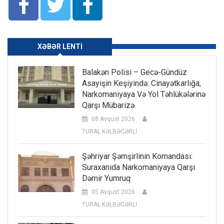
XƏBƏR LENTI
Balakən Polisi – Gecə-Gündüz
Asayişin Keşiyində: Cinayətkarlığa,
Narkomaniyaya Və Yol Təhlükələrinə
Qarşı Mübarizə
08 Avqust 2026
TURAL KƏLBƏCƏRLİ
Şəhriyar Şəmşirlinin Komandası:
Suraxanıda Narkomaniyaya Qarşı
Dəmir Yumruq
05 Avqust 2026
TURAL KƏLBƏCƏRLİ