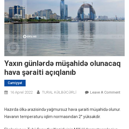
Yaxın günlərdə müşahidə olunacaq
hava şəraiti açıqlanıb
Cəmiyyət
On
16 Aprel 2022
TURAL KƏLBƏCƏRLİ
Leave A Comment
Yaxın
Günl
Hazırda ölkə ərazisində yağmursuz hava şəraiti müşahidə olunur.
Müşa
Havanın temperaturu iqlim normasından 2° yüksəkdir.
Olun
Hava