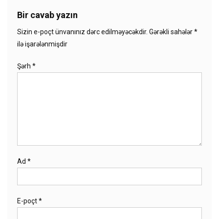
Bir cavab yazın
Sizin e-poçt ünvanınız dərc edilməyəcəkdir.
Gərəkli sahələr
*
ilə işarələnmişdir
Şərh
*
Ad
*
E-poçt
*