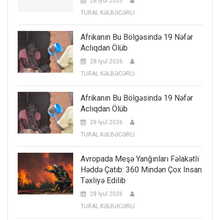
28 İyul 2026
TURAL KƏLBƏCƏRLİ
Afrikanın Bu Bölgəsində 19 Nəfər
Aclıqdan Ölüb
28 İyul 2026
TURAL KƏLBƏCƏRLİ
Afrikanın Bu Bölgəsində 19 Nəfər
Aclıqdan Ölüb
28 İyul 2026
TURAL KƏLBƏCƏRLİ
Avropada Meşə Yanğınları Fəlakətli
Həddə Çatıb: 360 Mindən Çox Insan
Təxliyə Edilib
28 İyul 2026
TURAL KƏLBƏCƏRLİ