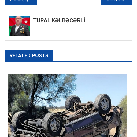
Yazı
naviqasiyası
TURAL KƏLBƏCƏRLİ
RELATED POSTS