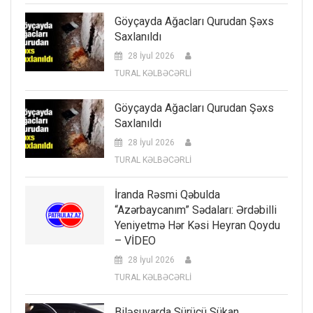
Göyçayda Ağacları Qurudan Şəxs
Saxlanıldı
28 İyul 2026
TURAL KƏLBƏCƏRLİ
Göyçayda Ağacları Qurudan Şəxs
Saxlanıldı
28 İyul 2026
TURAL KƏLBƏCƏRLİ
İranda Rəsmi Qəbulda
“Azərbaycanım” Sədaları: Ərdəbilli
Yeniyetmə Hər Kəsi Heyran Qoydu
– VİDEO
28 İyul 2026
TURAL KƏLBƏCƏRLİ
Biləsuvarda Sürücü Sükan