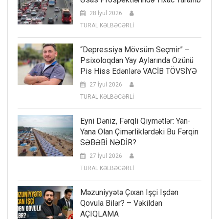
28 İyul 2026
TURAL KƏLBƏCƏRLİ
“Depressiya Mövsüm Seçmir” –
Psixoloqdan Yay Aylarında Özünü
Pis Hiss Edənlərə VACİB TÖVSİYƏ
27 İyul 2026
TURAL KƏLBƏCƏRLİ
Eyni Dəniz, Fərqli Qiymətlər: Yan-
Yana Olan Çimərliklərdəki Bu Fərqin
SƏBƏBİ NƏDİR?
27 İyul 2026
TURAL KƏLBƏCƏRLİ
Məzuniyyətə Çıxan Işçi Işdən
Qovula Bilər? – Vəkildən
AÇIQLAMA