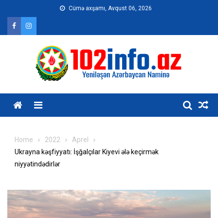
Skip
Cümə axşamı, Avqust 06, 2026
to
content
Home
2022
Aprel
Ukrayna kəşfiyyatı: İşğalçılar Kiyevi ələ keçirmək
niyyətindədirlər