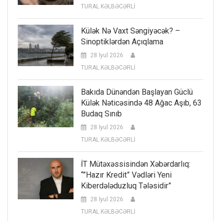
TURAL KƏLBƏCƏRLİ
Külək Nə Vaxt Səngiyəcək? –
Sinoptiklərdən Açıqlama
28 İyul 2026
TURAL KƏLBƏCƏRLİ
Bakıda Dünəndən Başlayan Güclü
Külək Nəticəsində 48 Ağac Aşıb, 63
Budaq Sınıb
28 İyul 2026
TURAL KƏLBƏCƏRLİ
İT Mütəxəssisindən Xəbərdarlıq:
“”Hazır Kredit” Vədləri Yeni
Kiberdələduzluq Tələsidir”
28 İyul 2026
TURAL KƏLBƏCƏRLİ