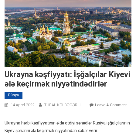
Ukrayna kəşfiyyatı: İşğalçılar Kiyevi
ələ keçirmək niyyətindədirlər
Dünya
On
14 Aprel 2022
TURAL KƏLBƏCƏRLİ
Leave A Comment
Ukra
Kəşfi
Ukrayna hərbi kəşfiyyatının əldə etdiyi sənədlər Rusiya işğalçılarının
İşğal
Kiyev şəhərini ələ keçirmək niyyətindən xəbər verir.
Kiyev