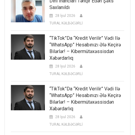
Dini Inancları Təhqir Edən Şəxs
Saxlanıldı
28 İyul 2026
TURAL KƏLBƏCƏRLİ
“TikTok”da “kredit Verilir” Vədi Ilə
“WhatsApp” Hesabınızı Ələ Keçirə
Bilərlər! – Kibermütəxəssisdən
Xəbərdarlıq
28 İyul 2026
TURAL KƏLBƏCƏRLİ
“TikTok”da “kredit Verilir” Vədi Ilə
“WhatsApp” Hesabınızı Ələ Keçirə
Bilərlər! – Kibermütəxəssisdən
Xəbərdarlıq
28 İyul 2026
TURAL KƏLBƏCƏRLİ