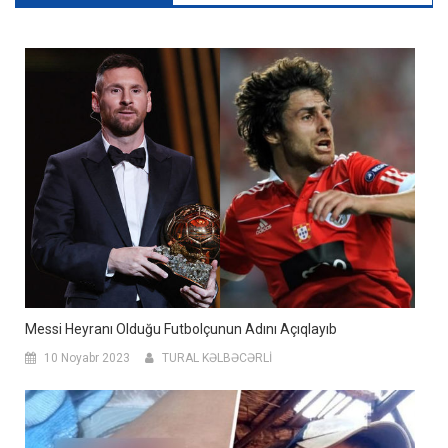
Messi Heyranı Olduğu Futbolçunun Adını Açıqlayıb
10 Noyabr 2023
TURAL KƏLBƏCƏRLİ