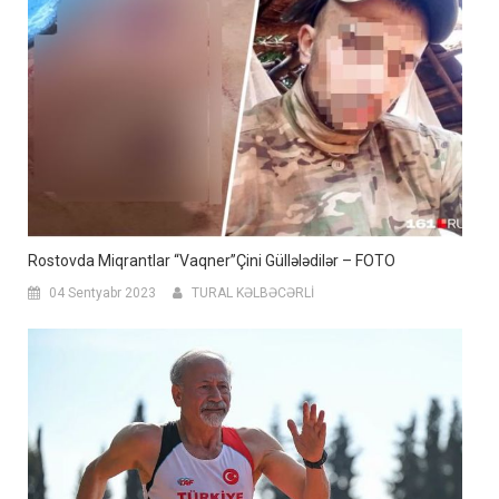
Rostovda Miqrantlar “Vaqner”çini Güllələdilər – FOTO
04 Sentyabr 2023
TURAL KƏLBƏCƏRLİ