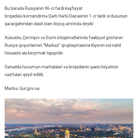
Ələ
Bu barədə Rusiyanın 96-cı fərdi kəşfiyyat
Keçi
briqadası komandirinə Qərb Hərbi Dairəsinin 1-ci tank ordusunun
Niyyə
qərargahından daxil olan döyüş əmrində deyilir.
Xüsusilə, Çerniqov və Sumı istiqamətlərində fəaliyyət göstərən
Rusiya qoşunlarının “Mərkəz” qruplaşmasına Kiyevin sol sahil
hissəsini ələ keçirmək tapşırılıb.
Sənəddə hücumun mərhələləri və briqadanın şəxsi heyətinin
vəzifələri qeyd edilib.
Mənbə: Gur.gov.ua