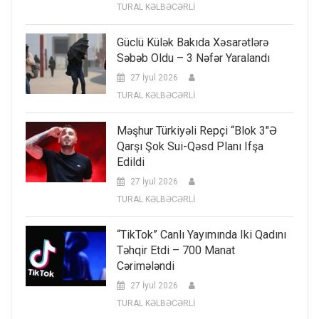
TURAL KƏLBƏCƏRLİ
Güclü Külək Bakıda Xəsarətlərə
Səbəb Oldu – 3 Nəfər Yaralandı
27 İyul 2026
TURAL KƏLBƏCƏRLİ
Məşhur Türkiyəli Repçi “Blok 3″ə
Qarşı Şok Sui-Qəsd Planı Ifşa
Edildi
27 İyul 2026
TURAL KƏLBƏCƏRLİ
“TikTok” Canlı Yayımında Iki Qadını
Təhqir Etdi – 700 Manat
Cərimələndi
27 İyul 2026
TURAL KƏLBƏCƏRLİ