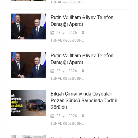
TURAL KƏLBƏCƏRLİ
Putin Və İlham Əliyev Telefon
Danışığı Apardı
28 İyul 2026
TURAL KƏLBƏCƏRLİ
Putin Və İlham Əliyev Telefon
Danışığı Apardı
28 İyul 2026
TURAL KƏLBƏCƏRLİ
Bilgəh Çimərliyində Qaydaları
Pozan Sürücü Barəsində Tədbir
Görüldü
28 İyul 2026
TURAL KƏLBƏCƏRLİ