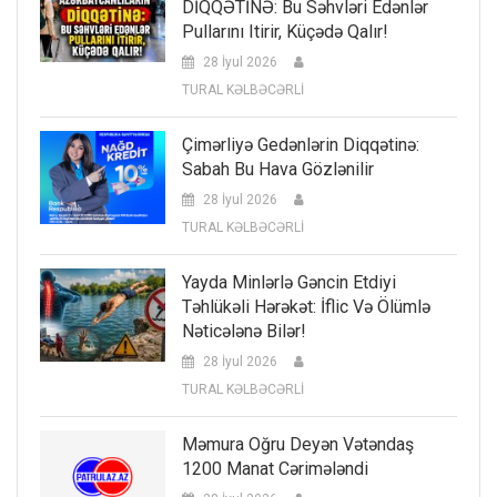
DİQQƏTİNƏ: Bu Səhvləri Edənlər
Pullarını Itirir, Küçədə Qalır!
28 İyul 2026
TURAL KƏLBƏCƏRLİ
Çimərliyə Gedənlərin Diqqətinə:
Sabah Bu Hava Gözlənilir
28 İyul 2026
TURAL KƏLBƏCƏRLİ
Yayda Minlərlə Gəncin Etdiyi
Təhlükəli Hərəkət: İflic Və Ölümlə
Nəticələnə Bilər!
28 İyul 2026
TURAL KƏLBƏCƏRLİ
Məmura Oğru Deyən Vətəndaş
1200 Manat Cərimələndi