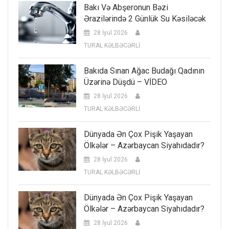
Bakı Və Abşeronun Bəzi
Ərazilərində 2 Günlük Su Kəsiləcək
28 İyul 2026
TURAL KƏLBƏCƏRLİ
Bakıda Sınan Ağac Budağı Qadının
Üzərinə Düşdü – VİDEO
28 İyul 2026
TURAL KƏLBƏCƏRLİ
Dünyada Ən Çox Pişik Yaşayan
Ölkələr – Azərbaycan Siyahıdadır?
28 İyul 2026
TURAL KƏLBƏCƏRLİ
Dünyada Ən Çox Pişik Yaşayan
Ölkələr – Azərbaycan Siyahıdadır?
28 İyul 2026