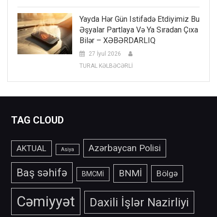
Yayda Hər Gün Istifadə Etdiyimiz Bu
Əşyalar Partlaya Və Ya Sıradan Çıxa
Bilər – XƏBƏRDARLIQ
27 İyul 2026
TURAL KƏLBƏCƏRLİ
TAG CLOUD
Azərbaycan Polisi
AKTUAL
Asiya
Baş səhifə
BNMİ
Bölgə
BMCMİ
Cəmiyyət
Daxili İşlər Nazirliyi