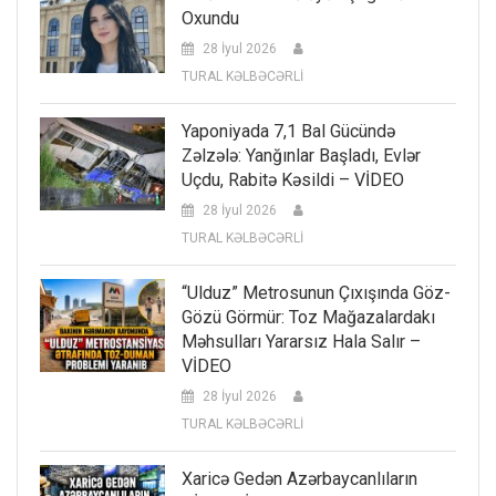
Oxundu
28 İyul 2026
TURAL KƏLBƏCƏRLİ
Yaponiyada 7,1 Bal Gücündə
Zəlzələ: Yanğınlar Başladı, Evlər
Uçdu, Rabitə Kəsildi – VİDEO
28 İyul 2026
TURAL KƏLBƏCƏRLİ
“Ulduz” Metrosunun Çıxışında Göz-
Gözü Görmür: Toz Mağazalardakı
Məhsulları Yararsız Hala Salır –
VİDEO
28 İyul 2026
TURAL KƏLBƏCƏRLİ
Xaricə Gedən Azərbaycanlıların