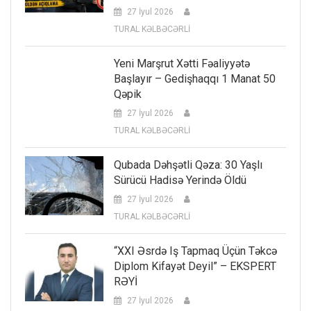
27 İyul 2026
TURAL KƏLBƏCƏRLİ
Yeni Marşrut Xətti Fəaliyyətə
Başlayır – Gedişhaqqı 1 Manat 50
Qəpik
27 İyul 2026
TURAL KƏLBƏCƏRLİ
Qubada Dəhşətli Qəza: 30 Yaşlı
Sürücü Hadisə Yerində Öldü
27 İyul 2026
TURAL KƏLBƏCƏRLİ
“XXI Əsrdə Iş Tapmaq Üçün Təkcə
Diplom Kifayət Deyil” – EKSPERT
RƏYİ
27 İyul 2026