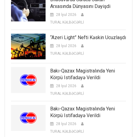
Arxasında Dünyasını Dəyişdi
28 İyul 2026
TURAL KƏLBƏCƏRLİ
“Azeri Light” Nefti Kəskin Ucuzlaşdı
28 İyul 2026
TURAL KƏLBƏCƏRLİ
Bakı-Qazax Magistralında Yeni
Körpü Istifadəyə Verildi
28 İyul 2026
TURAL KƏLBƏCƏRLİ
Bakı-Qazax Magistralında Yeni
Körpü Istifadəyə Verildi
28 İyul 2026
TURAL KƏLBƏCƏRLİ