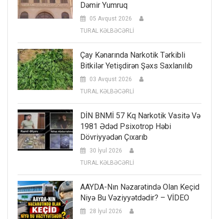
Dəmir Yumruq
05 Avqust 2026
TURAL KƏLBƏCƏRLİ
Çay Kənarında Narkotik Tərkibli
Bitkilər Yetişdirən Şəxs Saxlanılıb
03 Avqust 2026
TURAL KƏLBƏCƏRLİ
DİN BNMİ 57 Kq Narkotik Vasitə Və
1981 Ədəd Psixotrop Həbi
Dövriyyədən Çıxarıb
30 İyul 2026
TURAL KƏLBƏCƏRLİ
AAYDA-Nın Nəzarətində Olan Keçid
Niyə Bu Vəziyyətdədir? – VİDEO
28 İyul 2026