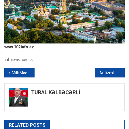
www.102info.az
Baxış Sayı:
92
Yazı
Milli Məclisin sədri Sahibə Qafarova Albaniyanın Baş naziri ilə görüşüb
Autizmli uşaqlar üçün boççe yarışı keçirildi – FOTO
naviqasiyası
TURAL KƏLBƏCƏRLİ
RELATED POSTS