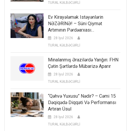
TURAL KƏLBƏCƏRLİ
Ev Kirayələmək Istəyənlərin
NƏZƏRİNƏ! – Süni Qiymət
Artımının Pərdəarxası…
28 İyul 2026
TURAL KƏLBƏCƏRLİ
Minalanmış Ərazilərdə Yanğın: FHN
Çətin Şərtlərdə Mübarizə Aparır
28 İyul 2026
TURAL KƏLBƏCƏRLİ
“Qəhvə Yuxusu” Nədir? – Cəmi 15
Dəqiqədə Diqqəti Və Performansı
Artıran Üsul
28 İyul 2026
TURAL KƏLBƏCƏRLİ