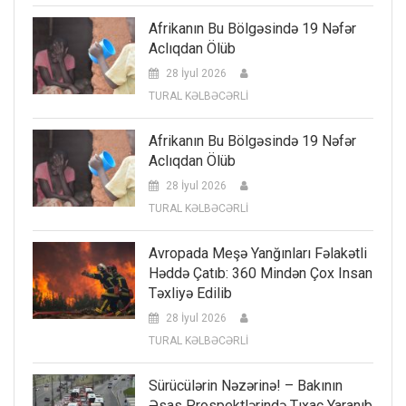
Afrikanın Bu Bölgəsində 19 Nəfər
Aclıqdan Ölüb
28 İyul 2026
TURAL KƏLBƏCƏRLİ
Afrikanın Bu Bölgəsində 19 Nəfər
Aclıqdan Ölüb
28 İyul 2026
TURAL KƏLBƏCƏRLİ
Avropada Meşə Yanğınları Fəlakətli
Həddə Çatıb: 360 Mindən Çox Insan
Təxliyə Edilib
28 İyul 2026
TURAL KƏLBƏCƏRLİ
Sürücülərin Nəzərinə! – Bakının
Əsas Prospektlərində Tıxac Yaranıb