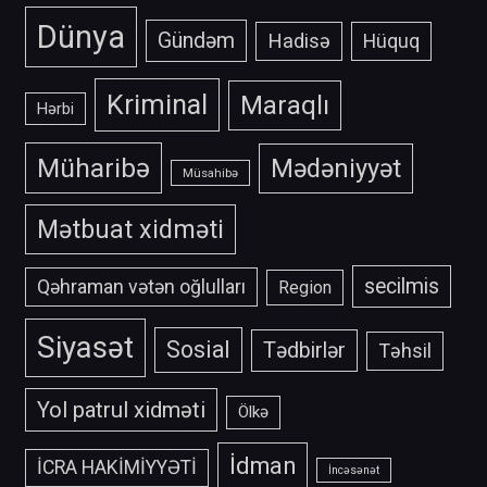
Dünya
Gündəm
Hadisə
Hüquq
Kriminal
Maraqlı
Hərbi
Müharibə
Mədəniyyət
Müsahibə
Mətbuat xidməti
secilmis
Qəhraman vətən oğlulları
Region
Siyasət
Sosial
Tədbirlər
Təhsil
Yol patrul xidməti
Ölkə
İdman
İCRA HAKİMİYYƏTİ
İncəsənət