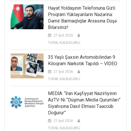
Həyat Yoldaşının Telefonuna Gizli
Proqram Yükləyənlərin Nəzərinə:
Dəmir Barmaqlıqlar Arxasına Düşə
Bilərsiniz!
27 İyul 2026
TURAL KƏLBƏCƏRLİ
35 Yaşlı Şəxsin Avtomobilindən 9
Kiloqram Narkotik Tapıldı – VİDEO
27 İyul 2026
TURAL KƏLBƏCƏRLİ
MEDİA: “İran Kəşfiyyat Nazirliyinin
AzTV-Ni “düşmən Media Qurumları”
Siyahısına Daxil Etməsi Təəccüb
Doğurur”
27 İyul 2026
TURAL KƏLBƏCƏRLİ