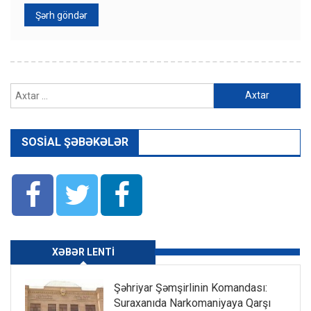
Axtarış:
SOSIAL ŞƏBƏKƏLƏR
XƏBƏR LENTI
Şəhriyar Şəmşirlinin Komandası:
Suraxanıda Narkomaniyaya Qarşı