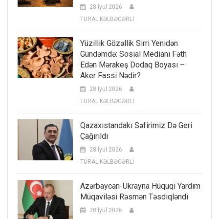
28 İyul 2026
TURAL KƏLBƏCƏRLİ
Yüzillik Gözəllik Sirri Yenidən
Gündəmdə: Sosial Medianı Fəth
Edən Mərakeş Dodaq Boyası –
Aker Fassi Nədir?
28 İyul 2026
TURAL KƏLBƏCƏRLİ
Qazaxıstandakı Səfirimiz Də Geri
Çağırıldı
28 İyul 2026
TURAL KƏLBƏCƏRLİ
Azərbaycan-Ukrayna Hüquqi Yardım
Müqaviləsi Rəsmən Təsdiqləndi
28 İyul 2026