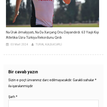
Nə Ürək Əməliyyatı, Nə Də Xərçəng Onu Dayandırdı: 63 Yaşlı Kişi
Atletika Üzrə Türkiyə Rekordunu Qırdı
03 Mart 2024
TURAL KƏLBƏCƏRLİ
Bir cavab yazın
Sizin e-poçt ünvanınız dərc edilməyəcəkdir.
Gərəkli sahələr
*
ilə işarələnmişdir
Şərh
*