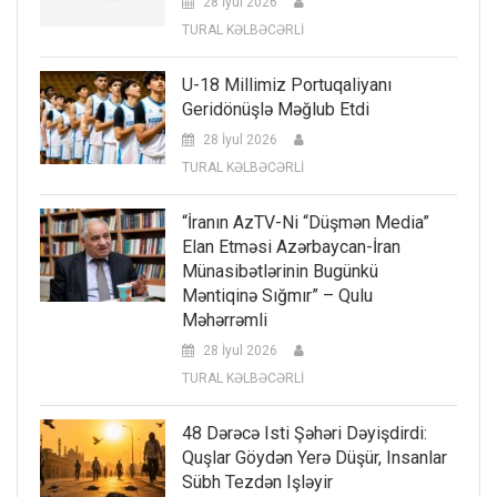
28 İyul 2026
TURAL KƏLBƏCƏRLİ
U-18 Millimiz Portuqaliyanı
Geridönüşlə Məğlub Etdi
28 İyul 2026
TURAL KƏLBƏCƏRLİ
“İranın AzTV-Ni “düşmən Media”
Elan Etməsi Azərbaycan-İran
Münasibətlərinin Bugünkü
Məntiqinə Sığmır” – Qulu
Məhərrəmli
28 İyul 2026
TURAL KƏLBƏCƏRLİ
48 Dərəcə Isti Şəhəri Dəyişdirdi:
Quşlar Göydən Yerə Düşür, Insanlar
Sübh Tezdən Işləyir