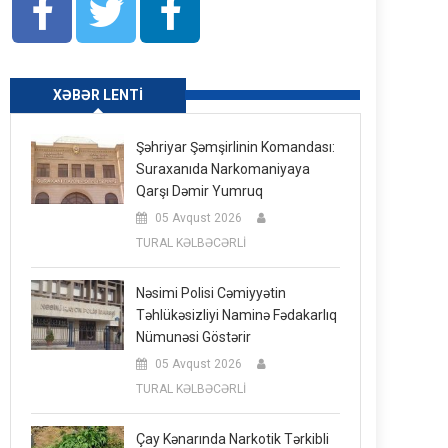
XƏBƏR LENTI
Şəhriyar Şəmşirlinin Komandası:
Suraxanıda Narkomaniyaya
Qarşı Dəmir Yumruq
05 Avqust 2026
TURAL KƏLBƏCƏRLİ
Nəsimi Polisi Cəmiyyətin
Təhlükəsizliyi Naminə Fədakarlıq
Nümunəsi Göstərir
05 Avqust 2026
TURAL KƏLBƏCƏRLİ
Çay Kənarında Narkotik Tərkibli