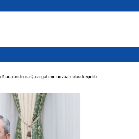
ə Əlaqələndirmə Qərargahının növbəti iclası keçirilib