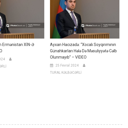
n Ermənistan XİN-Ə
Ayxan Hacızadə: “Xocalı Soyqırımının
O
Günahkarları Hələ Də Məsuliyyətə Cəlb
Olunmayıb” – VİDEO
024
25 Fevral 2024
ƏRLİ
TURAL KƏLBƏCƏRLİ