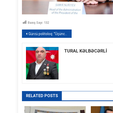
Baxış Sayı:
132
Yazı
Gürcü politoloq: “Üçüncü dünya müharibəsi yolundayıq” – VİDEO
naviqasiyası
TURAL KƏLBƏCƏRLİ
RELATED POSTS