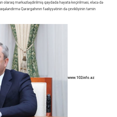
n olaraq mərkəzləşdirilmiş qaydada həyata keçirilməsi, eləcə də
aqələndirmə Qərargahının fəaliyyətinin də çevikliyinin təmin
www.102info.az