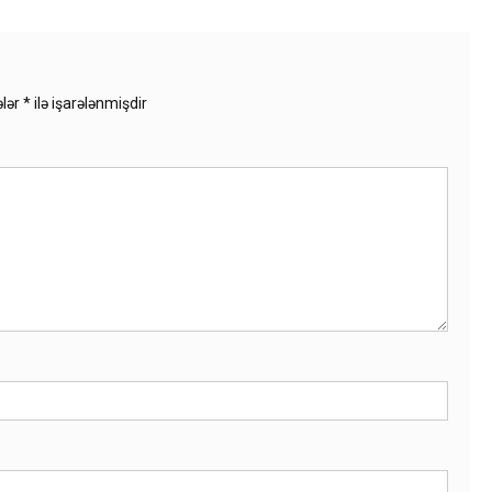
ələr
*
ilə işarələnmişdir