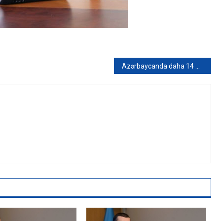
Azərbaycanda daha 14 nəfər koronavirusa yoluxub – FOTO