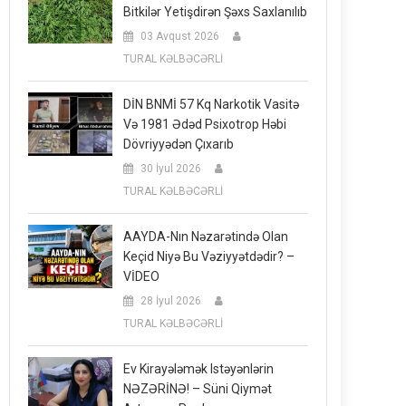
Bitkilər Yetişdirən Şəxs Saxlanılıb
03 Avqust 2026
TURAL KƏLBƏCƏRLİ
DİN BNMİ 57 Kq Narkotik Vasitə
Və 1981 Ədəd Psixotrop Həbi
Dövriyyədən Çıxarıb
30 İyul 2026
TURAL KƏLBƏCƏRLİ
AAYDA-Nın Nəzarətində Olan
Keçid Niyə Bu Vəziyyətdədir? –
VİDEO
28 İyul 2026
TURAL KƏLBƏCƏRLİ
Ev Kirayələmək Istəyənlərin
NƏZƏRİNƏ! – Süni Qiymət