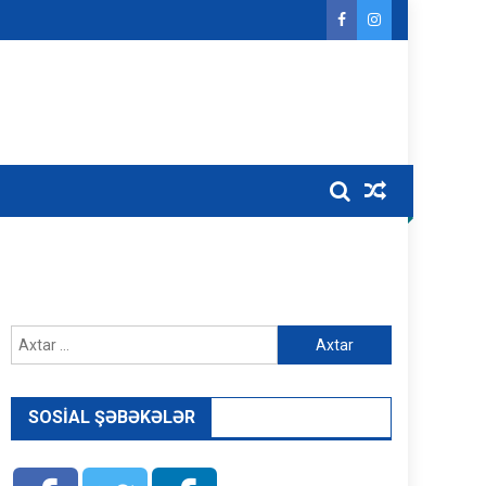
Axtarış:
SOSIAL ŞƏBƏKƏLƏR