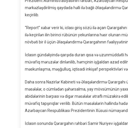
Prezident Administrasiyasının rəhbəri, Azərbaycan Respubl
mərkəzləşdirilmiş qaydada həlli ilə bağlı Əlaqələndirmə Qəra
keçirilib.
“Report” xəbər verir ki, iclası giriş sözü ilə açan Qərargah
ilə keçirilən ilin birinci rübünün yekunlarına həsr olunan m
növbəti bir il üçün Əlaqələndirmə Qərargahının fəaliyyətinin 
İclasın gündəliyində qarşıda duran qısa və uzunmüddətli həd
müvafiq məruzələr dinlənilib, həmçinin işğaldan azad edilmi
məskunlaşma, məşğulluq, iqtisadi inkişaf perspektivləri və 
Daha sonra Nazirlər Kabineti və Əlaqələndirmə Qərargahı üz
məsələlər, o cümlədən şəhərsalma, yay mövsümünün yaxınlaş
abidələrinin bərpası və digər məsələlər ətraflı müzakirə edi
müvafiq tapşırıqlar verilib. Bütün məsələlərin həllində hə
Azərbaycan Respublikası Prezidentinin Xüsusi nümayəndələ
İclasın sonunda Qərargahın rəhbəri Samir Nuriyev işğalda