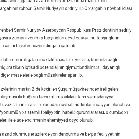
ikasının işğaldan azad edilmiş ərazilərində məsələlərin
Sədrliyi
rgahının rəhbəri Samir Nuriyevin sədrliyi ilə Qərargahın növbəti iclası
Ilə
Əlaqələndirmə
Qərargahının
ın rəhbəri Samir Nuriyev Azərbaycan Respublikası Prezidentinin sədrliyi
Növbəti
üşavirə zamanı verilmiş tapşırıqları qeyd edərək, bu tapşırıqların
Iclası
əsasını təşkil edəcəyini diqqətə çatdırıb.
Keçirilib
əflərdən irəli gələn müxtəlif məsələlər yer alıb, bununla bağlı
ş ərazilərin iqtisadi potensialının qiymətləndirilməsi, dayanıqlı
digər məsələlərlə bağlı müzakirələr aparılıb.
vlərinin martın 2-də keçirilən Şuşa müşavirəsindən irəli gələn
ması ilə bağlı su təchizatı məsələləri, tarix və mədəniyyət
lib, vəzifələrin icrası ilə əlaqədar növbəti addımlar müəyyən olunub və
dəfyönümlü və sistemli fəaliyyətin, habelə qurumlararası, o cümlədən
ri ilə əlaqələndirmənin əhəmiyyəti qeyd olunub.
n azad olunmuş ərazilərdə yenidənqurma və bərpa fəaliyyətinin