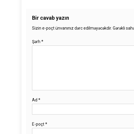
Bir cavab yazın
Sizin e-poçt ünvanınız dərc edilməyəcəkdir.
Gərəkli sah
Şərh
*
Ad
*
E-poçt
*