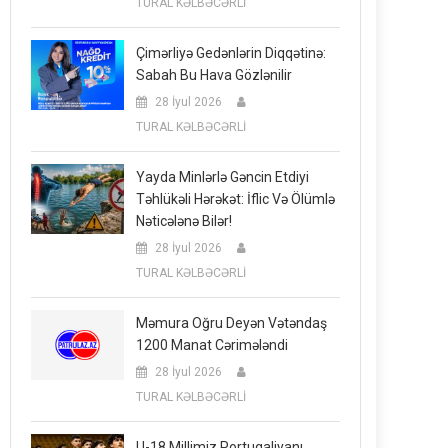
TURAL KƏLBƏCƏRLİ
Çimərliyə Gedənlərin Diqqətinə:
Sabah Bu Hava Gözlənilir
28 İyul 2026
TURAL KƏLBƏCƏRLİ
Yayda Minlərlə Gəncin Etdiyi
Təhlükəli Hərəkət: İflic Və Ölümlə
Nəticələnə Bilər!
28 İyul 2026
TURAL KƏLBƏCƏRLİ
Məmura Oğru Deyən Vətəndaş
1200 Manat Cərimələndi
28 İyul 2026
TURAL KƏLBƏCƏRLİ
U-18 Millimiz Portuqaliyanı