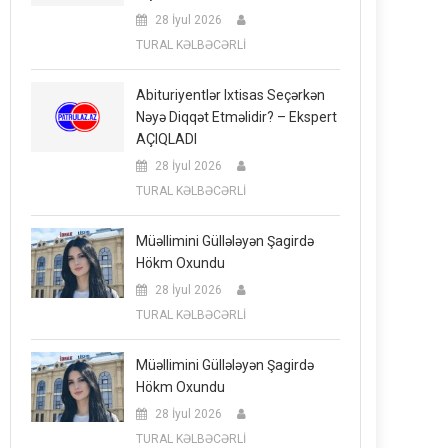
28 İyul 2026
TURAL KƏLBƏCƏRLİ
Abituriyentlər Ixtisas Seçərkən
Nəyə Diqqət Etməlidir? – Ekspert
AÇIQLADI
28 İyul 2026
TURAL KƏLBƏCƏRLİ
Müəllimini Güllələyən Şagirdə
Hökm Oxundu
28 İyul 2026
TURAL KƏLBƏCƏRLİ
Müəllimini Güllələyən Şagirdə
Hökm Oxundu
28 İyul 2026
TURAL KƏLBƏCƏRLİ