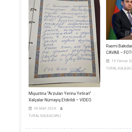
Rəsmi Bakıda
CAVAB – FOT
15 Yanvar 2
TURAL KƏLBƏC
Mişustinə “arzuları Yerinə Yetirən”
Xalçalar Nümayiş Etdirildi – VİDEO
06 Mart 2024
TURAL KƏLBƏCƏRLİ