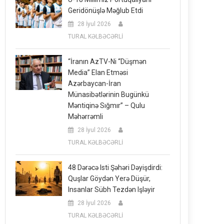
Geridönüşlə Məğlub Etdi
28 İyul 2026
TURAL KƏLBƏCƏRLİ
“İranın AzTV-Ni “düşmən
Media” Elan Etməsi
Azərbaycan-İran
Münasibətlərinin Bugünkü
Məntiqinə Sığmır” – Qulu
Məhərrəmli
28 İyul 2026
TURAL KƏLBƏCƏRLİ
48 Dərəcə Isti Şəhəri Dəyişdirdi:
Quşlar Göydən Yerə Düşür,
Insanlar Sübh Tezdən Işləyir
28 İyul 2026
TURAL KƏLBƏCƏRLİ