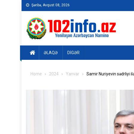
Skip
Şənbə, Avqust 08, 2026
to
content
ƏLAQƏ
DIGƏR
Home
2024
Yanvar
Samir Nuriyevin sədrliyi il