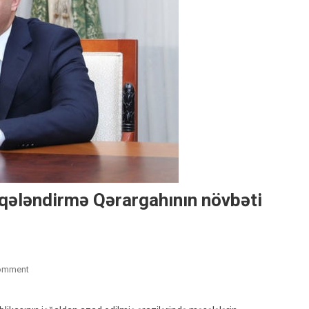
laqələndirmə Qərargahının növbəti
On
omment
Samir
Nuriyevin