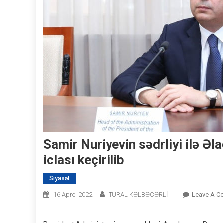
Samir Nuriyevin sədrliyi ilə Ə
iclası keçirilib
Siyasət
16 Aprel 2022
TURAL KƏLBƏCƏRLİ
Leave A C