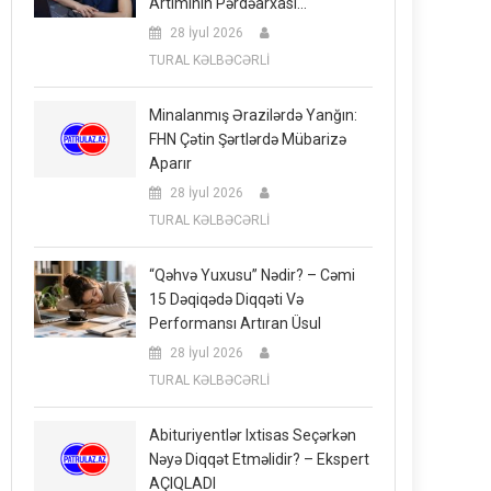
Artımının Pərdəarxası…
28 İyul 2026
TURAL KƏLBƏCƏRLİ
Minalanmış Ərazilərdə Yanğın:
FHN Çətin Şərtlərdə Mübarizə
Aparır
28 İyul 2026
TURAL KƏLBƏCƏRLİ
“Qəhvə Yuxusu” Nədir? – Cəmi
15 Dəqiqədə Diqqəti Və
Performansı Artıran Üsul
28 İyul 2026
TURAL KƏLBƏCƏRLİ
Abituriyentlər Ixtisas Seçərkən
Nəyə Diqqət Etməlidir? – Ekspert
AÇIQLADI