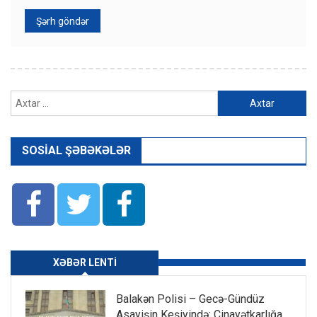
Axtarış:
SOSIAL ŞƏBƏKƏLƏR
XƏBƏR LENTI
Balakən Polisi – Gecə-Gündüz
Asayişin Keşiyində: Cinayətkarlığa,