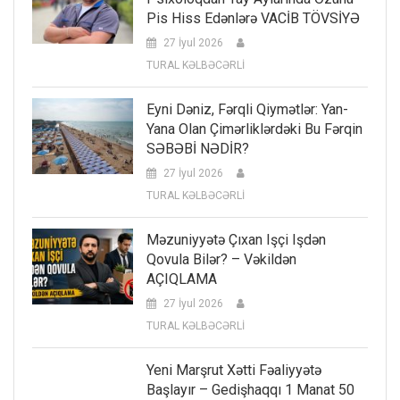
Pis Hiss Edənlərə VACİB TÖVSİYƏ
27 İyul 2026
TURAL KƏLBƏCƏRLİ
Eyni Dəniz, Fərqli Qiymətlər: Yan-
Yana Olan Çimərliklərdəki Bu Fərqin
SƏBƏBİ NƏDİR?
27 İyul 2026
TURAL KƏLBƏCƏRLİ
Məzuniyyətə Çıxan Işçi Işdən
Qovula Bilər? – Vəkildən
AÇIQLAMA
27 İyul 2026
TURAL KƏLBƏCƏRLİ
Yeni Marşrut Xətti Fəaliyyətə
Başlayır – Gedişhaqqı 1 Manat 50