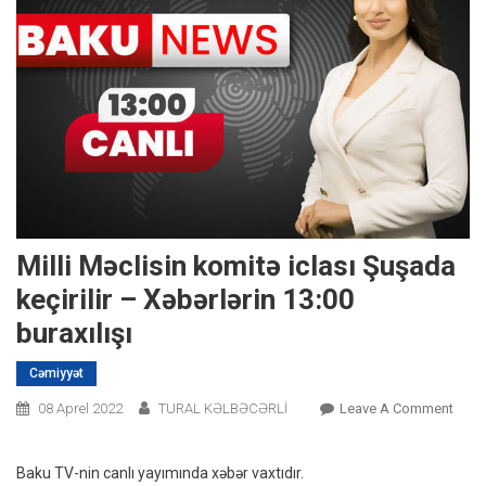
Milli Məclisin komitə iclası Şuşada
keçirilir – Xəbərlərin 13:00
buraxılışı
Cəmiyyət
On
08 Aprel 2022
TURAL KƏLBƏCƏRLİ
Leave A Comment
Milli
Məcli
Baku TV-nin canlı yayımında xəbər vaxtıdır.
Komi