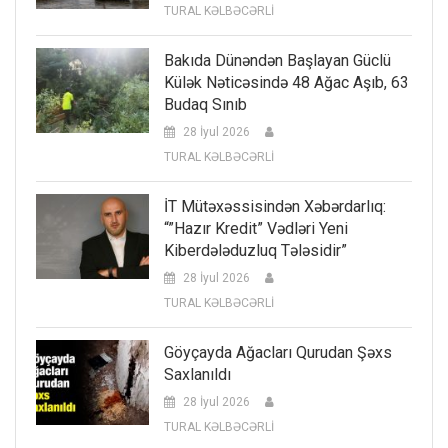
TURAL KƏLBƏCƏRLİ
Bakıda Dünəndən Başlayan Güclü
Külək Nəticəsində 48 Ağac Aşıb, 63
Budaq Sınıb
28 İyul 2026
TURAL KƏLBƏCƏRLİ
İT Mütəxəssisindən Xəbərdarlıq:
“”Hazır Kredit” Vədləri Yeni
Kiberdələduzluq Tələsidir”
28 İyul 2026
TURAL KƏLBƏCƏRLİ
Göyçayda Ağacları Qurudan Şəxs
Saxlanıldı
28 İyul 2026
TURAL KƏLBƏCƏRLİ