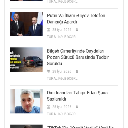
TURAL KƏLBƏCƏRLİ
Putin Və İlham Əliyev Telefon
Danışığı Apardı
28 İyul 2026
TURAL KƏLBƏCƏRLİ
Bilgəh Çimərliyində Qaydaları
Pozan Sürücü Barəsində Tədbir
Görüldü
28 İyul 2026
TURAL KƏLBƏCƏRLİ
Dini Inancları Təhqir Edən Şəxs
Saxlanıldı
28 İyul 2026
TURAL KƏLBƏCƏRLİ