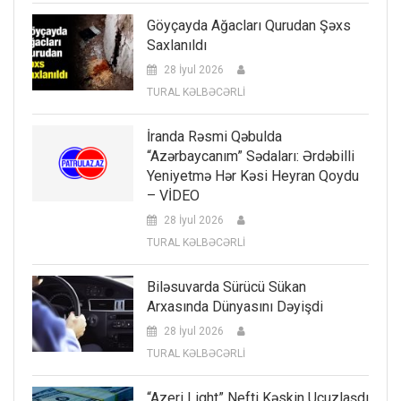
Göyçayda Ağacları Qurudan Şəxs
Saxlanıldı
28 İyul 2026
TURAL KƏLBƏCƏRLİ
İranda Rəsmi Qəbulda
“Azərbaycanım” Sədaları: Ərdəbilli
Yeniyetmə Hər Kəsi Heyran Qoydu
– VİDEO
28 İyul 2026
TURAL KƏLBƏCƏRLİ
Biləsuvarda Sürücü Sükan
Arxasında Dünyasını Dəyişdi
28 İyul 2026
TURAL KƏLBƏCƏRLİ
“Azeri Light” Nefti Kəskin Ucuzlaşdı