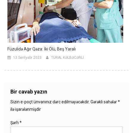
Füzulidə Ağır Qəza: İki Ölü, Beş Yaralı
13 Sentyabr 2023
TURAL KƏLBƏCƏRLİ
Bir cavab yazın
Sizin e-poçt ünvanınız dərc edilməyəcəkdir.
Gərəkli sahələr
*
ilə işarələnmişdir
Şərh
*