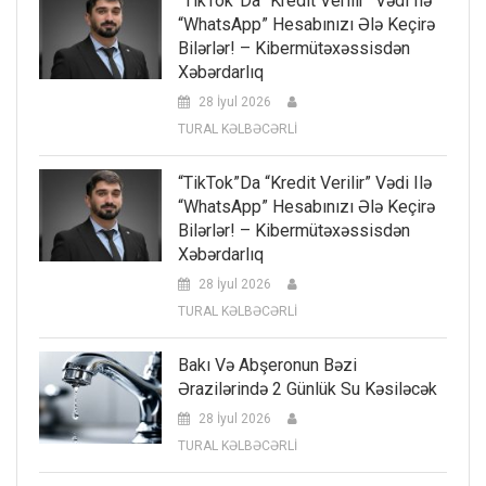
“TikTok”da “kredit Verilir” Vədi Ilə
“WhatsApp” Hesabınızı Ələ Keçirə
Bilərlər! – Kibermütəxəssisdən
Xəbərdarlıq
28 İyul 2026
TURAL KƏLBƏCƏRLİ
“TikTok”da “kredit Verilir” Vədi Ilə
“WhatsApp” Hesabınızı Ələ Keçirə
Bilərlər! – Kibermütəxəssisdən
Xəbərdarlıq
28 İyul 2026
TURAL KƏLBƏCƏRLİ
Bakı Və Abşeronun Bəzi
Ərazilərində 2 Günlük Su Kəsiləcək
28 İyul 2026
TURAL KƏLBƏCƏRLİ