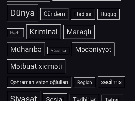
Dünya
Gündəm
Hadisə
Hüquq
Kriminal
Maraqlı
Hərbi
Müharibə
Mədəniyyət
Müsahibə
Mətbuat xidməti
secilmis
Qəhraman vətən oğlulları
Region
Siyasət
Sosial
Tədbirlər
Təhsil
Yol patrul xidməti
Ölkə
İdman
İCRA HAKİMİYYƏTİ
İncəsənət