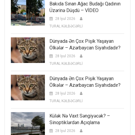
Bakıda Sınan Ağac Budağı Qadının
Üzərinə Düşdü – VİDEO
28 İyul 2026
TURAL KƏLBƏCƏRLİ
Dünyada Ən Çox Pişik Yaşayan
Ölkələr – Azərbaycan Siyahıdadır?
28 İyul 2026
TURAL KƏLBƏCƏRLİ
Dünyada Ən Çox Pişik Yaşayan
Ölkələr – Azərbaycan Siyahıdadır?
28 İyul 2026
TURAL KƏLBƏCƏRLİ
Külək Nə Vaxt Səngiyəcək? –
Sinoptiklərdən Açıqlama
28 İyul 2026