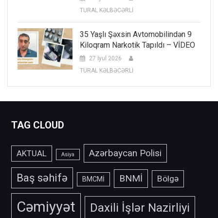
TURAL KƏLBƏCƏRLİ
35 Yaşlı Şəxsin Avtomobilindən 9
Kiloqram Narkotik Tapıldı – VİDEO
27 İyul 2026
TURAL KƏLBƏCƏRLİ
TAG CLOUD
Azərbaycan Polisi
AKTUAL
Asiya
Baş səhifə
BNMİ
Bölgə
BMCMİ
Cəmiyyət
Daxili İşlər Nazirliyi