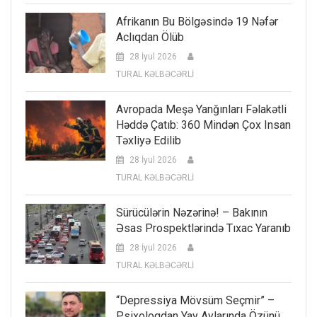
Afrikanın Bu Bölgəsində 19 Nəfər
Aclıqdan Ölüb
28 İyul 2026
TURAL KƏLBƏCƏRLİ
Avropada Meşə Yanğınları Fəlakətli
Həddə Çatıb: 360 Mindən Çox Insan
Təxliyə Edilib
28 İyul 2026
TURAL KƏLBƏCƏRLİ
Sürücülərin Nəzərinə! – Bakının
Əsas Prospektlərində Tıxac Yaranıb
28 İyul 2026
TURAL KƏLBƏCƏRLİ
“Depressiya Mövsüm Seçmir” –
Psixoloqdan Yay Aylarında Özünü