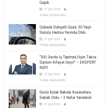
Qəpik
27 İyul 2026
TURAL KƏLBƏCƏRLİ
Qubada Dəhşətli Qəza: 30 Yaşlı
Sürücü Hadisə Yerində Öldü
27 İyul 2026
TURAL KƏLBƏCƏRLİ
“XXI Əsrdə Iş Tapmaq Üçün Təkcə
Diplom Kifayət Deyil” – EKSPERT
RƏYİ
27 İyul 2026
TURAL KƏLBƏCƏRLİ
Güclü Külək Bakıda Xəsarətlərə
Səbəb Oldu – 3 Nəfər Yaralandı
27 İyul 2026