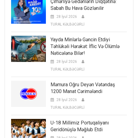
Çimərliyə Gedənlərin Diqqətinə:
Sabah Bu Hava Gözlənilir
28 İyul 2026
TURAL KƏLBƏCƏRLİ
Yayda Minlərlə Gəncin Etdiyi
Təhlükəli Hərəkət: İflic Və Ölümlə
Nəticələnə Bilər!
28 İyul 2026
TURAL KƏLBƏCƏRLİ
Məmura Oğru Deyən Vətəndaş
1200 Manat Cərimələndi
28 İyul 2026
TURAL KƏLBƏCƏRLİ
U-18 Millimiz Portuqaliyanı
Geridönüşlə Məğlub Etdi