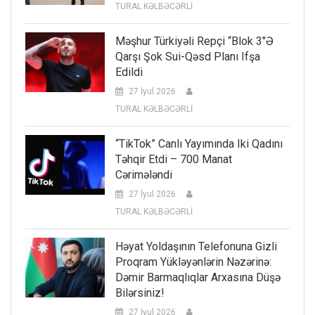
TURAL KƏLBƏCƏRLİ
Məşhur Türkiyəli Repçi “Blok 3″ə
Qarşı Şok Sui-Qəsd Planı Ifşa
Edildi
27 İyul 2026
TURAL KƏLBƏCƏRLİ
“TikTok” Canlı Yayımında Iki Qadını
Təhqir Etdi – 700 Manat
Cərimələndi
27 İyul 2026
TURAL KƏLBƏCƏRLİ
Həyat Yoldaşının Telefonuna Gizli
Proqram Yükləyənlərin Nəzərinə:
Dəmir Barmaqlıqlar Arxasına Düşə
Bilərsiniz!
27 İyul 2026