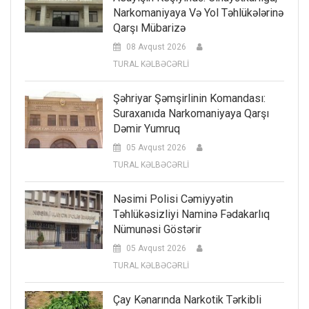
Narkomaniyaya Və Yol Təhlükələrinə
Qarşı Mübarizə
08 Avqust 2026
TURAL KƏLBƏCƏRLİ
Şəhriyar Şəmşirlinin Komandası:
Suraxanıda Narkomaniyaya Qarşı
Dəmir Yumruq
05 Avqust 2026
TURAL KƏLBƏCƏRLİ
Nəsimi Polisi Cəmiyyətin
Təhlükəsizliyi Naminə Fədakarlıq
Nümunəsi Göstərir
05 Avqust 2026
TURAL KƏLBƏCƏRLİ
Çay Kənarında Narkotik Tərkibli