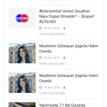
Abituriyentlər Ixtisas Seçərkən
Nəyə Diqqət Etməlidir? – Ekspert
AÇIQLADI
28 İyul 2026
TURAL KƏLBƏCƏRLİ
Müəllimini Güllələyən Şagirdə Hökm
Oxundu
28 İyul 2026
TURAL KƏLBƏCƏRLİ
Müəllimini Güllələyən Şagirdə Hökm
Oxundu
28 İyul 2026
TURAL KƏLBƏCƏRLİ
Yaponiyada 7,1 Bal Gücündə