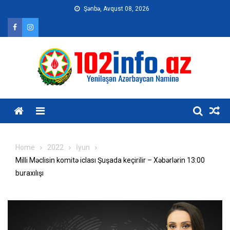
Skip
Şənbə, Avqust 08, 2026
to
content
Home
2022
İyun
Milli Məclisin komitə iclası Şuşada keçirilir – Xəbərlərin 13:00
buraxılışı