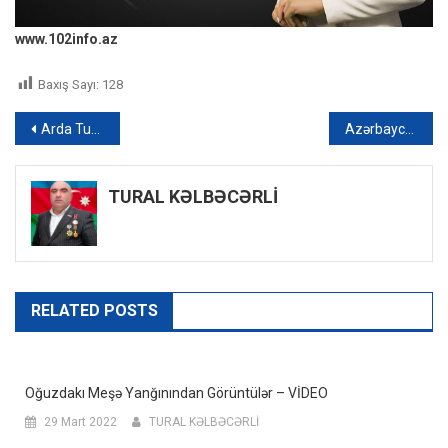
www.102info.az
Baxış Sayı:
128
Yazı
Arda Turanın sabiq məşqçisi: “Namiq də, Araz da Türkiyədə səhv kluba getdilər” – MÜSAHİBƏ + FOTO
Azərbaycanda sərxoş kişi qayınanasını zorladı
naviqasiyası
TURAL KƏLBƏCƏRLİ
RELATED POSTS
Oğuzdakı Meşə Yanğınından Görüntülər – VİDEO
29 Mart 2022
TURAL KƏLBƏCƏRLİ