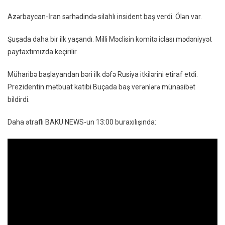
Iclası
Azərbaycan-İran sərhədində silahlı insident baş verdi. Ölən var.
Şuşa
Keçiri
Şuşada daha bir ilk yaşandı. Milli Məclisin komitə iclası mədəniyyət
–
paytaxtımızda keçirilir.
Xəbər
13:00
Müharibə başlayandan bəri ilk dəfə Rusiya itkilərini etiraf etdi.
Buraxı
Prezidentin mətbuat katibi Buçada baş verənlərə münasibət
bildirdi.
Daha ətraflı BAKU NEWS-un 13:00 buraxılışında: