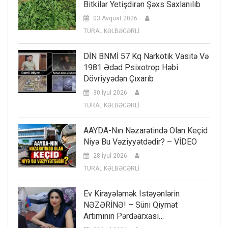
Bitkilər Yetişdirən Şəxs Saxlanılıb
03 Avqust 2026
TURAL KƏLBƏCƏRLİ
DİN BNMİ 57 Kq Narkotik Vasitə Və
1981 Ədəd Psixotrop Həbi
Dövriyyədən Çıxarıb
30 İyul 2026
TURAL KƏLBƏCƏRLİ
AAYDA-Nın Nəzarətində Olan Keçid
Niyə Bu Vəziyyətdədir? – VİDEO
28 İyul 2026
TURAL KƏLBƏCƏRLİ
Ev Kirayələmək Istəyənlərin
NƏZƏRİNƏ! – Süni Qiymət
Artımının Pərdəarxası…