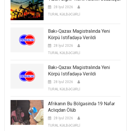
28 İyul 2026
TURAL KƏLBƏCƏRLİ
Bakı-Qazax Magistralında Yeni
Körpü Istifadəyə Verildi
28 İyul 2026
TURAL KƏLBƏCƏRLİ
Bakı-Qazax Magistralında Yeni
Körpü Istifadəyə Verildi
28 İyul 2026
TURAL KƏLBƏCƏRLİ
Afrikanın Bu Bölgəsində 19 Nəfər
Aclıqdan Ölüb
28 İyul 2026
TURAL KƏLBƏCƏRLİ