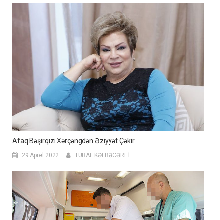
Afaq Bəşirqızı Xərçəngdən Əziyyət Çəkir
29 Aprel 2022
TURAL KƏLBƏCƏRLİ