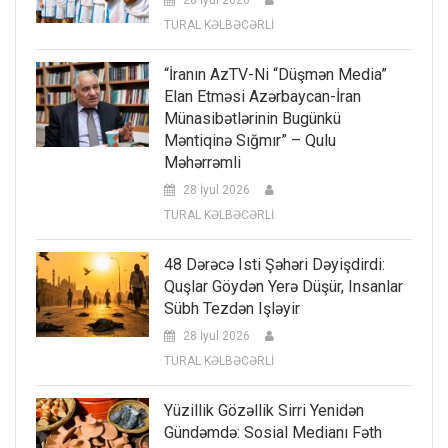
28 İyul 2026
TURAL KƏLBƏCƏRLİ
“İranın AzTV-Ni “düşmən Media”
Elan Etməsi Azərbaycan-İran
Münasibətlərinin Bugünkü
Məntiqinə Sığmır” – Qulu
Məhərrəmli
28 İyul 2026
TURAL KƏLBƏCƏRLİ
48 Dərəcə Isti Şəhəri Dəyişdirdi:
Quşlar Göydən Yerə Düşür, Insanlar
Sübh Tezdən Işləyir
28 İyul 2026
TURAL KƏLBƏCƏRLİ
Yüzillik Gözəllik Sirri Yenidən
Gündəmdə: Sosial Medianı Fəth