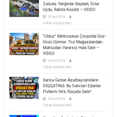
Zəlzələ: Yanğınlar Başladı, Evlər
Uçdu, Rabitə Kəsildi – VİDEO
28 İyul 2026
TURAL KƏLBƏCƏRLİ
“Ulduz” Metrosunun Çıxışında Göz-
Gözü Görmür: Toz Mağazalardakı
Məhsulları Yararsız Hala Salır –
VİDEO
28 İyul 2026
TURAL KƏLBƏCƏRLİ
Xaricə Gedən Azərbaycanlıların
DİQQƏTİNƏ: Bu Səhvləri Edənlər
Pullarını Itirir, Küçədə Qalır!
28 İyul 2026
TURAL KƏLBƏCƏRLİ