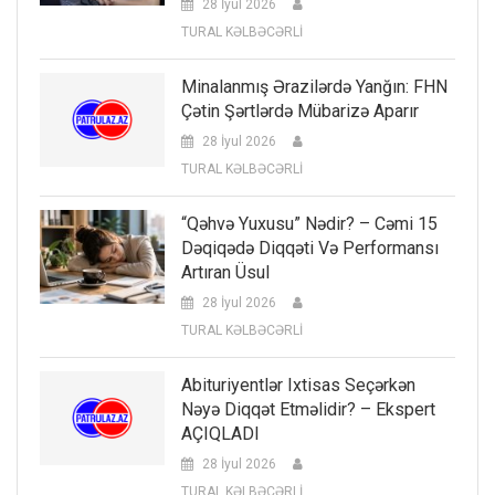
28 İyul 2026
TURAL KƏLBƏCƏRLİ
Minalanmış Ərazilərdə Yanğın: FHN
Çətin Şərtlərdə Mübarizə Aparır
28 İyul 2026
TURAL KƏLBƏCƏRLİ
“Qəhvə Yuxusu” Nədir? – Cəmi 15
Dəqiqədə Diqqəti Və Performansı
Artıran Üsul
28 İyul 2026
TURAL KƏLBƏCƏRLİ
Abituriyentlər Ixtisas Seçərkən
Nəyə Diqqət Etməlidir? – Ekspert
AÇIQLADI
28 İyul 2026
TURAL KƏLBƏCƏRLİ