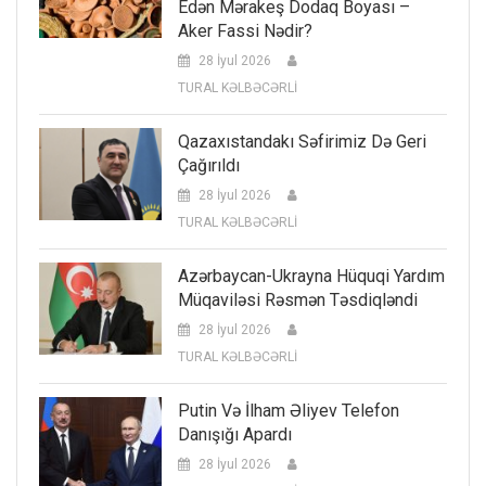
Edən Mərakeş Dodaq Boyası –
Aker Fassi Nədir?
28 İyul 2026
TURAL KƏLBƏCƏRLİ
Qazaxıstandakı Səfirimiz Də Geri
Çağırıldı
28 İyul 2026
TURAL KƏLBƏCƏRLİ
Azərbaycan-Ukrayna Hüquqi Yardım
Müqaviləsi Rəsmən Təsdiqləndi
28 İyul 2026
TURAL KƏLBƏCƏRLİ
Putin Və İlham Əliyev Telefon
Danışığı Apardı
28 İyul 2026