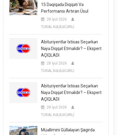
15 Dəqiqədə Diqqəti Və
Performansı Artıran Üsul
28 İyul 2026
TURAL KƏLBƏCƏRLİ
Abituriyentlər Ixtisas Seçərkən
Nəyə Diqqət Etməlidir? – Ekspert
AÇIQLADI
28 İyul 2026
TURAL KƏLBƏCƏRLİ
Abituriyentlər Ixtisas Seçərkən
Nəyə Diqqət Etməlidir? – Ekspert
AÇIQLADI
28 İyul 2026
TURAL KƏLBƏCƏRLİ
Müəllimini Güllələyən Şagirdə