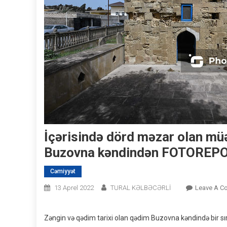
İçərisində dörd məzar olan müəm
Buzovna kəndindən FOTOREP
Cəmiyyət
13 Aprel 2022
TURAL KƏLBƏCƏRLİ
Leave A C
Zəngin və qədim tarixi olan qədim Buzovna kəndində bir sıra