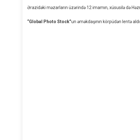
Ərazidəki məzarların üzərində 12 imamın, xüsusilə də Həzrə
“Global Photo Stock”
un əməkdaşının körpüdən lentə aldığ