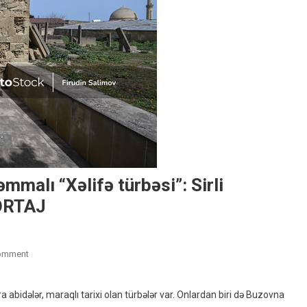
malı “Xəlifə türbəsi”: Sirli
ORTAJ
On
omment
İçərisində
Dörd
 abidələr, maraqlı tarixi olan türbələr var. Onlardan biri də Buzovna
Məzar