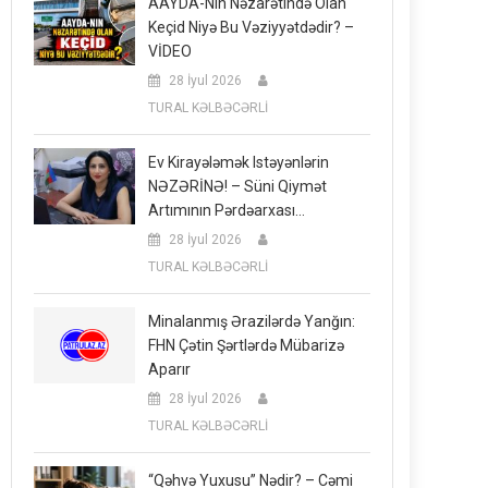
AAYDA-Nın Nəzarətində Olan
Keçid Niyə Bu Vəziyyətdədir? –
VİDEO
28 İyul 2026
TURAL KƏLBƏCƏRLİ
Ev Kirayələmək Istəyənlərin
NƏZƏRİNƏ! – Süni Qiymət
Artımının Pərdəarxası…
28 İyul 2026
TURAL KƏLBƏCƏRLİ
Minalanmış Ərazilərdə Yanğın:
FHN Çətin Şərtlərdə Mübarizə
Aparır
28 İyul 2026
TURAL KƏLBƏCƏRLİ
“Qəhvə Yuxusu” Nədir? – Cəmi