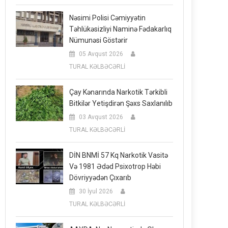
Nəsimi Polisi Cəmiyyətin
Təhlükəsizliyi Naminə Fədakarlıq
Nümunəsi Göstərir
05 Avqust 2026
TURAL KƏLBƏCƏRLİ
Çay Kənarında Narkotik Tərkibli
Bitkilər Yetişdirən Şəxs Saxlanılıb
03 Avqust 2026
TURAL KƏLBƏCƏRLİ
DİN BNMİ 57 Kq Narkotik Vasitə
Və 1981 Ədəd Psixotrop Həbi
Dövriyyədən Çıxarıb
30 İyul 2026
TURAL KƏLBƏCƏRLİ