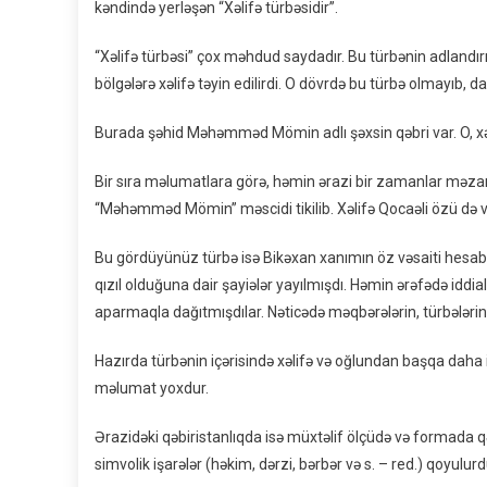
kəndində yerləşən “Xəlifə türbəsidir”.
“Xəlifə türbəsi” çox məhdud saydadır. Bu türbənin adlandırıl
bölgələrə xəlifə təyin edilirdi. O dövrdə bu türbə olmayıb, d
Burada şəhid Məhəmməd Mömin adlı şəxsin qəbri var. O, xəli
Bir sıra məlumatlara görə, həmin ərazi bir zamanlar mə
“Məhəmməd Mömin” məscidi tikilib. Xəlifə Qocaəli özü də 
Bu gördüyünüz türbə isə Bikəxan xanımın öz vəsaiti hesabın
qızıl olduğuna dair şayiələr yayılmışdı. Həmin ərəfədə idd
aparmaqla dağıtmışdılar. Nəticədə məqbərələrin, türbələrin qəd
Hazırda türbənin içərisində xəlifə və oğlundan başqa daha 
məlumat yoxdur.
Ərazidəki qəbiristanlıqda isə müxtəlif ölçüdə və formada q
simvolik işarələr (həkim, dərzi, bərbər və s. – red.) qoyulurd