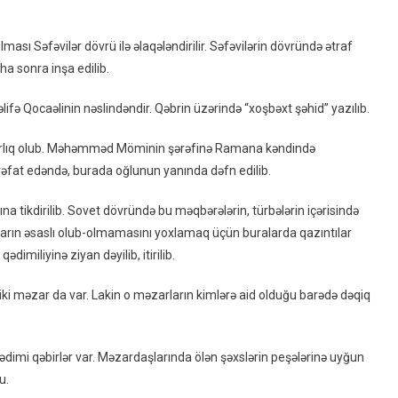
Olan
Müəmmalı
ması Səfəvilər dövrü ilə əlaqələndirilir. Səfəvilərin dövründə ətraf
“Xəlifə
aha sonra inşa edilib.
Türbəsi”:
Sirli
fə Qocaəlinin nəslindəndir. Qəbrin üzərində “xoşbəxt şəhid” yazılıb.
Buzovna
Kəndindən
zarlıq olub. Məhəmməd Möminin şərəfinə Ramana kəndində
FOTOREPORTAJ
vəfat edəndə, burada oğlunun yanında dəfn edilib.
a tikdirilib. Sovet dövründə bu məqbərələrin, türbələrin içərisində
iaların əsaslı olub-olmamasını yoxlamaq üçün buralarda qazıntılar
imiliyinə ziyan dəyilib, itirilib.
iki məzar da var. Lakin o məzarların kimlərə aid olduğu barədə dəqiq
ədimi qəbirlər var. Məzardaşlarında ölən şəxslərin peşələrinə uyğun
u.