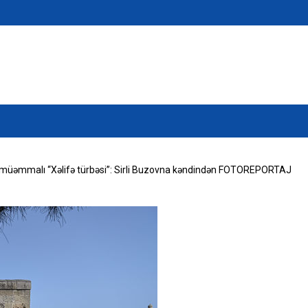
n müəmmalı “Xəlifə türbəsi”: Sirli Buzovna kəndindən FOTOREPORTAJ