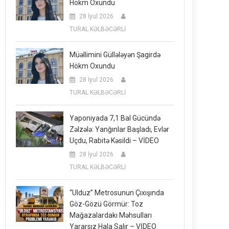
Hökm Oxundu
28 İyul 2026
TURAL KƏLBƏCƏRLİ
Müəllimini Güllələyən Şagirdə
Hökm Oxundu
28 İyul 2026
TURAL KƏLBƏCƏRLİ
Yaponiyada 7,1 Bal Gücündə
Zəlzələ: Yanğınlar Başladı, Evlər
Uçdu, Rabitə Kəsildi – VİDEO
28 İyul 2026
TURAL KƏLBƏCƏRLİ
“Ulduz” Metrosunun Çıxışında
Göz-Gözü Görmür: Toz
Mağazalardakı Məhsulları
Yararsız Hala Salır – VİDEO