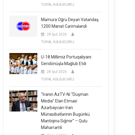
TURAL KƏLBƏCƏRLİ
Məmura Oğru Deyən Vətəndaş
1200 Manat Cərimələndi
28 İyul 2026
TURAL KƏLBƏCƏRLİ
U-18 Millimiz Portuqaliyanı
Geridönüşlə Məğlub Etdi
28 İyul 2026
TURAL KƏLBƏCƏRLİ
“İranın AzTV-Ni “düşmən
Media” Elan Etməsi
Azərbaycan-İran
Münasibətlərinin Bugünkü
Məntiqinə Sığmır” – Qulu
Məhərrəmli