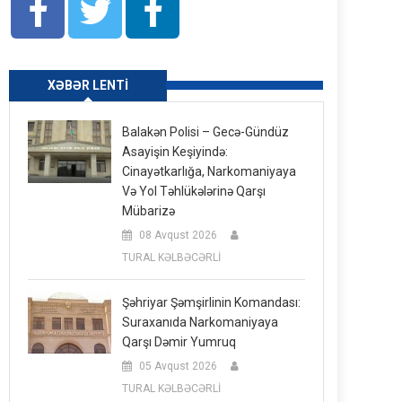
XƏBƏR LENTI
Balakən Polisi – Gecə-Gündüz
Asayişin Keşiyində:
Cinayətkarlığa, Narkomaniyaya
Və Yol Təhlükələrinə Qarşı
Mübarizə
08 Avqust 2026
TURAL KƏLBƏCƏRLİ
Şəhriyar Şəmşirlinin Komandası:
Suraxanıda Narkomaniyaya
Qarşı Dəmir Yumruq
05 Avqust 2026
TURAL KƏLBƏCƏRLİ