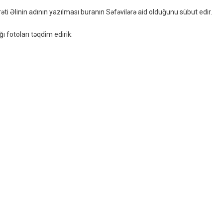
ti Əlinin adının yazılması buranın Səfəvilərə aid olduğunu sübut edir.
ı fotoları təqdim edirik: