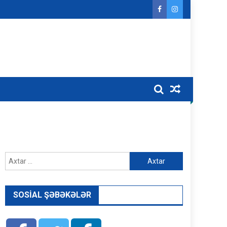
Axtarış:
SOSIAL ŞƏBƏKƏLƏR