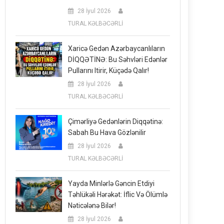
28 İyul 2026
TURAL KƏLBƏCƏRLİ
Xaricə Gedən Azərbaycanlıların
DİQQƏTİNƏ: Bu Səhvləri Edənlər
Pullarını Itirir, Küçədə Qalır!
28 İyul 2026
TURAL KƏLBƏCƏRLİ
Çimərliyə Gedənlərin Diqqətinə:
Sabah Bu Hava Gözlənilir
28 İyul 2026
TURAL KƏLBƏCƏRLİ
Yayda Minlərlə Gəncin Etdiyi
Təhlükəli Hərəkət: İflic Və Ölümlə
Nəticələnə Bilər!
28 İyul 2026