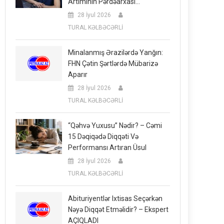
Artımının Pərdəarxası…
28 İyul 2026
TURAL KƏLBƏCƏRLİ
Minalanmış Ərazilərdə Yanğın:
FHN Çətin Şərtlərdə Mübarizə
Aparır
28 İyul 2026
TURAL KƏLBƏCƏRLİ
“Qəhvə Yuxusu” Nədir? – Cəmi
15 Dəqiqədə Diqqəti Və
Performansı Artıran Üsul
28 İyul 2026
TURAL KƏLBƏCƏRLİ
Abituriyentlər Ixtisas Seçərkən
Nəyə Diqqət Etməlidir? – Ekspert
AÇIQLADI