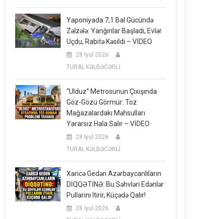
Yaponiyada 7,1 Bal Gücündə
Zəlzələ: Yanğınlar Başladı, Evlər
Uçdu, Rabitə Kəsildi – VİDEO
28 İyul 2026
TURAL KƏLBƏCƏRLİ
“Ulduz” Metrosunun Çıxışında
Göz-Gözü Görmür: Toz
Mağazalardakı Məhsulları
Yararsız Hala Salır – VİDEO
28 İyul 2026
TURAL KƏLBƏCƏRLİ
Xaricə Gedən Azərbaycanlıların
DİQQƏTİNƏ: Bu Səhvləri Edənlər
Pullarını Itirir, Küçədə Qalır!
28 İyul 2026