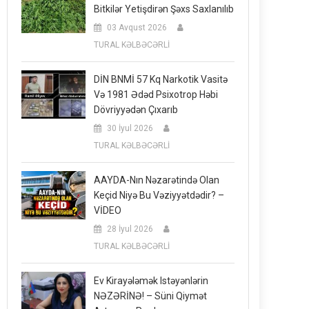
Bitkilər Yetişdirən Şəxs Saxlanılıb
03 Avqust 2026
TURAL KƏLBƏCƏRLİ
DİN BNMİ 57 Kq Narkotik Vasitə
Və 1981 Ədəd Psixotrop Həbi
Dövriyyədən Çıxarıb
30 İyul 2026
TURAL KƏLBƏCƏRLİ
AAYDA-Nın Nəzarətində Olan
Keçid Niyə Bu Vəziyyətdədir? –
VİDEO
28 İyul 2026
TURAL KƏLBƏCƏRLİ
Ev Kirayələmək Istəyənlərin
NƏZƏRİNƏ! – Süni Qiymət