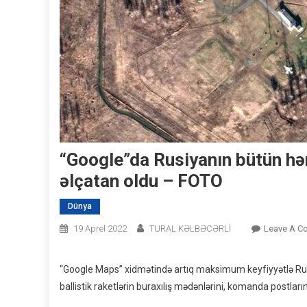
“Google”da Rusiyanın bütün hərb
əlçatan oldu – FOTO
Dünya
19 Aprel 2022
TURAL KƏLBƏCƏRLİ
Leave A C
“Google Maps” xidmətində artıq maksimum keyfiyyətlə Rusiya
ballistik raketlərin buraxılış mədənlərini, komanda postla