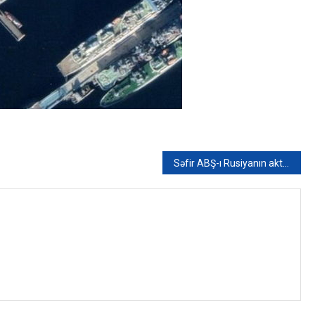
Səfir ABŞ-ı Rusiyanın aktivlərini oğurlamaqda ittiham etdi