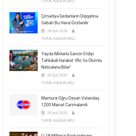
TURAL KƏLBƏCƏRLİ
Çimərliyə Gedənlərin Diqqətinə:
Sabah Bu Hava Gözlənilir
28 İyul 2026
TURAL KƏLBƏCƏRLİ
Yayda Minlərlə Gəncin Etdiyi
Təhlükəli Hərəkət: İflic Və Ölümlə
Nəticələnə Bilər!
28 İyul 2026
TURAL KƏLBƏCƏRLİ
Məmura Oğru Deyən Vətəndaş
1200 Manat Cərimələndi
28 İyul 2026
TURAL KƏLBƏCƏRLİ
U-18 Millimiz Portuqaliyanı