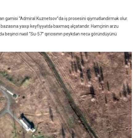
Obyektləri
Əla
an gəmisi “Admiral Kuznetsov”da iş prosesini qiymətləndirmək olur.
Keyfiyyətlə
 bazasına yaxşı keyfiyyətdə baxmaq əlçatandır. Həmçinin arzu
Əlçatan
də beşinci nəsil “Su-57” qırıcısının peykdən necə göründüyünü
Oldu
–
FOTO