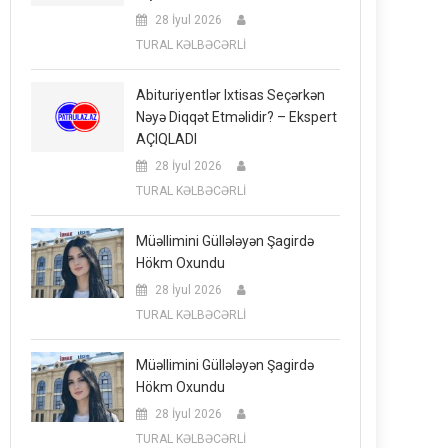
28 İyul 2026
TURAL KƏLBƏCƏRLİ
Abituriyentlər Ixtisas Seçərkən
Nəyə Diqqət Etməlidir? – Ekspert
AÇIQLADI
28 İyul 2026
TURAL KƏLBƏCƏRLİ
Müəllimini Güllələyən Şagirdə
Hökm Oxundu
28 İyul 2026
TURAL KƏLBƏCƏRLİ
Müəllimini Güllələyən Şagirdə
Hökm Oxundu
28 İyul 2026
TURAL KƏLBƏCƏRLİ