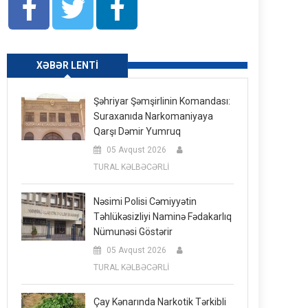
XƏBƏR LENTI
Şəhriyar Şəmşirlinin Komandası:
Suraxanıda Narkomaniyaya
Qarşı Dəmir Yumruq
05 Avqust 2026
TURAL KƏLBƏCƏRLİ
Nəsimi Polisi Cəmiyyətin
Təhlükəsizliyi Naminə Fədakarlıq
Nümunəsi Göstərir
05 Avqust 2026
TURAL KƏLBƏCƏRLİ
Çay Kənarında Narkotik Tərkibli