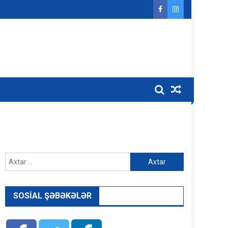
Axtarış:
SOSIAL ŞƏBƏKƏLƏR