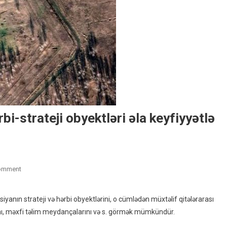
i-strateji obyektləri əla keyfiyyətlə
On
omment
“Google”da
Rusiyanın
nın strateji və hərbi obyektlərini, o cümlədən müxtəlif qitələrarası
Bütün
rını, məxfi təlim meydançalarını və s. görmək mümkündür.
Hərbi-
Strateji