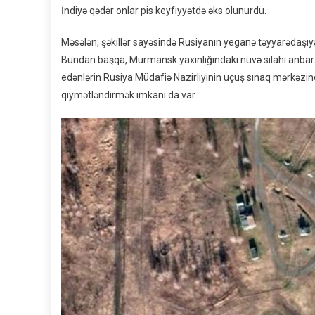
İndiyə qədər onlar pis keyfiyyətdə əks olunurdu.
Məsələn, şəkillər sayəsində Rusiyanın yeganə təyyarədaşıy
Bundan başqa, Murmansk yaxınlığındakı nüvə silahı anbar
edənlərin Rusiya Müdafiə Nazirliyinin uçuş sınaq mərkəzin
qiymətləndirmək imkanı da var.