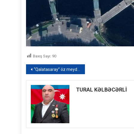
Baxış Sayı:
90
Yazı
“Qalatasaray” öz meydanında qalib gəldi – VİDEO
naviqasiyası
TURAL KƏLBƏCƏRLİ