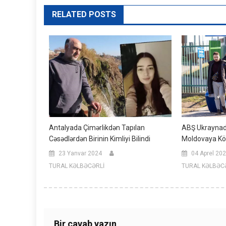
RELATED POSTS
Antalyada Çimərlikdən Tapılan
ABŞ Ukraynada
Cəsədlərdən Birinin Kimliyi Bilindi
Moldovaya K
23 Yanvar 2024
04 Aprel 20
TURAL KƏLBƏCƏRLİ
TURAL KƏLBƏC
Bir cavab yazın