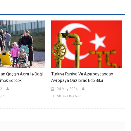
n Qaçqın Axını Ilə Bağlı
Türkiyə Rusiya Və Azərbaycandan
ömək Edəcək
Avropaya Qaz Ixrac Edə Bilər
22
04 May 2024
ƏRLİ
TURAL KƏLBƏCƏRLİ