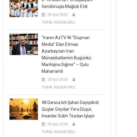
Geridönüşlə Məğlub Etdi
28 İyul 2026
TURAL KƏLBƏCƏRLİ
“İranın AzTV-Ni “düşmən
Media” Elan Etməsi
Azərbaycan-İran
Münasibətlərinin Bugünkü
Məntiqinə Sığmır” – Qulu
Məhərrəmli
28 İyul 2026
TURAL KƏLBƏCƏRLİ
48 Dərəcə Isti Şəhəri Dəyişdirdi:
Quşlar Göydən Yerə Düşür,
Insanlar Sübh Tezdən Işləyir
28 İyul 2026
TURAL KƏLBƏCƏRLİ