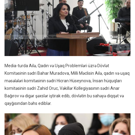
Media-turda Ailə, Qadın və Uşaq Problemləri üzrə Dövlət
Komitəsinin sədri Bahar Muradova, Milli Məclisin Ailə, qadın və uşaq
məsələləri komitəsinin sədri Hicran Hüseynova, İnsan hüquqları
komitəsinin sədri Zahid Oruc, Vəkillər Kollegiyasının sədri Anar
Bağırov və digər şəxslər iştirak edib, dövlətin bu sahəyə diqqət və
qayğısından bəhs ediblər.