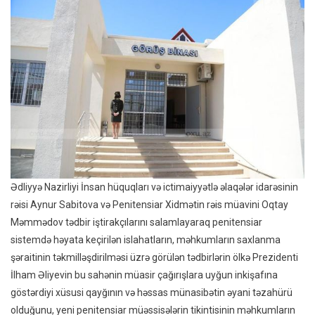
Ədliyyə Nazirliyi İnsan hüquqları və ictimaiyyətlə əlaqələr idarəsinin
rəisi Aynur Sabitova və Penitensiar Xidmətin rəis müavini Oqtay
Məmmədov tədbir iştirakçılarını salamlayaraq penitensiar
sistemdə həyata keçirilən islahatların, məhkumların saxlanma
şəraitinin təkmilləşdirilməsi üzrə görülən tədbirlərin ölkə Prezidenti
İlham Əliyevin bu sahənin müasir çağırışlara uyğun inkişafına
göstərdiyi xüsusi qayğının və həssas münasibətin əyani təzahürü
olduğunu, yeni penitensiar müəssisələrin tikintisinin məhkumların