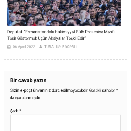
Deputat: “Ermənistandakı Hakimiyyət Sülh Prosesinə Mənfi
Təsir Göstərmək Üçün Aksiyalar Təşkil Edir”
06 Aprel 2022
TURAL KƏLBƏCƏRLİ
Bir cavab yazın
Sizin e-poçt ünvanınız dərc edilməyəcəkdir.
Gərəkli sahələr
*
ilə işarələnmişdir
Şərh
*