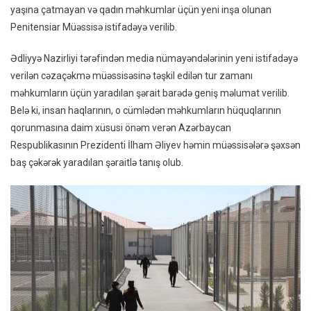
yaşına çatmayan və qadın məhkumlar üçün yeni inşa olunan
Olan
Penitensiar Müəssisə istifadəyə verilib.
Qadın
Yetki
Ədliyyə Nazirliyi tərəfindən media nümayəndələrinin yeni istifadəyə
Yaşı
verilən cəzaçəkmə müəssisəsinə təşkil edilən tur zamanı
Çatm
məhkumların üçün yaradılan şərait barədə geniş məlumat verilib.
Yeni
Belə ki, insan haqlarının, o cümlədən məhkumların hüquqlarının
Düny
–
qorunmasına daim xüsusi önəm verən Azərbaycan
REPO
Respublikasının Prezidenti İlham Əliyev həmin müəssisələrə şəxsən
+
baş çəkərək yaradılan şəraitlə tanış olub.
FOT