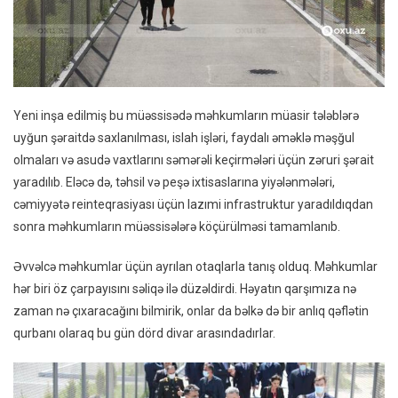
Yeni inşa edilmiş bu müəssisədə məhkumların müasir tələblərə
uyğun şəraitdə saxlanılması, islah işləri, faydalı əməklə məşğul
olmaları və asudə vaxtlarını səmərəli keçirmələri üçün zəruri şərait
yaradılıb. Eləcə də, təhsil və peşə ixtisaslarına yiyələnmələri,
cəmiyyətə reinteqrasiyası üçün lazımi infrastruktur yaradıldıqdan
sonra məhkumların müəssisələrə köçürülməsi tamamlanıb.
Əvvəlcə məhkumlar üçün ayrılan otaqlarla tanış olduq. Məhkumlar
hər biri öz çarpayısını səliqə ilə düzəldirdi. Həyatın qarşımıza nə
zaman nə çıxaracağını bilmirik, onlar da bəlkə də bir anlıq qəflətin
qurbanı olaraq bu gün dörd divar arasındadırlar.