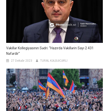
Vəkillər Kollegiyasının Sədri: “Hazırda Vəkillərin Sayı 2 431
Nəfərdir”
27 Dekabr 2023
TURAL KƏLBƏCƏRLİ