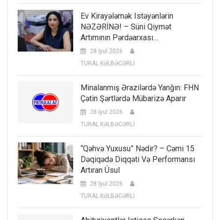
Ev Kirayələmək Istəyənlərin
NƏZƏRİNƏ! – Süni Qiymət
Artımının Pərdəarxası…
28 İyul 2026
TURAL KƏLBƏCƏRLİ
Minalanmış Ərazilərdə Yanğın: FHN
Çətin Şərtlərdə Mübarizə Aparır
28 İyul 2026
TURAL KƏLBƏCƏRLİ
“Qəhvə Yuxusu” Nədir? – Cəmi 15
Dəqiqədə Diqqəti Və Performansı
Artıran Üsul
28 İyul 2026
TURAL KƏLBƏCƏRLİ