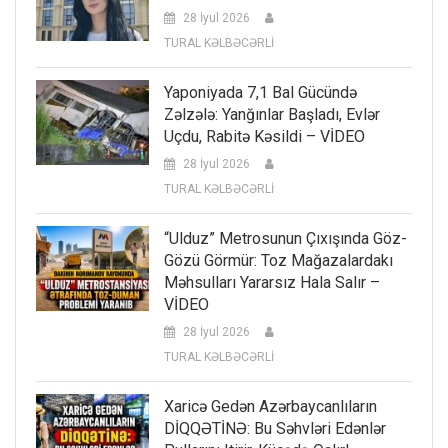
28 İyul 2026
TURAL KƏLBƏCƏRLİ
Yaponiyada 7,1 Bal Gücündə
Zəlzələ: Yanğınlar Başladı, Evlər
Uçdu, Rabitə Kəsildi – VİDEO
28 İyul 2026
TURAL KƏLBƏCƏRLİ
“Ulduz” Metrosunun Çıxışında Göz-
Gözü Görmür: Toz Mağazalardakı
Məhsulları Yararsız Hala Salır –
VİDEO
28 İyul 2026
TURAL KƏLBƏCƏRLİ
Xaricə Gedən Azərbaycanlıların
DİQQƏTİNƏ: Bu Səhvləri Edənlər