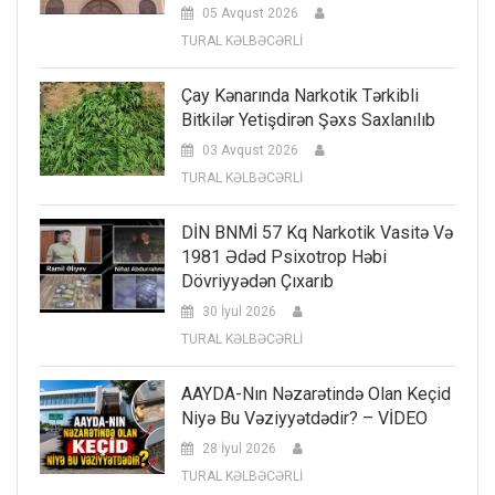
05 Avqust 2026
TURAL KƏLBƏCƏRLİ
Çay Kənarında Narkotik Tərkibli
Bitkilər Yetişdirən Şəxs Saxlanılıb
03 Avqust 2026
TURAL KƏLBƏCƏRLİ
DİN BNMİ 57 Kq Narkotik Vasitə Və
1981 Ədəd Psixotrop Həbi
Dövriyyədən Çıxarıb
30 İyul 2026
TURAL KƏLBƏCƏRLİ
AAYDA-Nın Nəzarətində Olan Keçid
Niyə Bu Vəziyyətdədir? – VİDEO
28 İyul 2026
TURAL KƏLBƏCƏRLİ