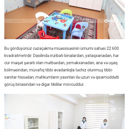
Bu gördüyünüz cəzaçəkmə müəssisəsinin ümumi sahəsi 22 600
kvadratmetrdir. Daxilində inzibati binalardan, yataqxanadan, hər
cür məişət şəraiti olan mətbəxdən, yeməkxanadan, ana və uşaq
bölməsindən, müvafiq tibbi avadanlıqla təchiz olunmuş tibbi-
sanitar hissədən, məhkumların yaxınları ilə uzun və qısamüddətli
görüş binasından və digər tikililər mövcuddur.