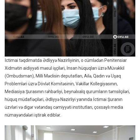
İctimai təqdimatda Ədliyyə Nazirliyinin, o cümlədən Penitensiar
Xidmətin aidiyyəti məsul işçiləri, İnsan hüquqları üzrə Müvəkkil
(Ombudsman), Milli Məclisin deputatları, Ailə, Qadın və Uşaq
Problemləri üzrə Dövlət Komitəsinin, Vəkillər Kollegiyasının,
Mediasiya Şurasının rəhbərliyi, beynəlxalq qurumların təmsilçiləri,
hüquq müdafiəçiləri, Ədliyyə Nazirliyi yanında İctimai Şuranın
üzvləri və digər vətəndaş cəmiyyəti institutları, çoxsaylı media
nümayəndələri iştirak ediblər.