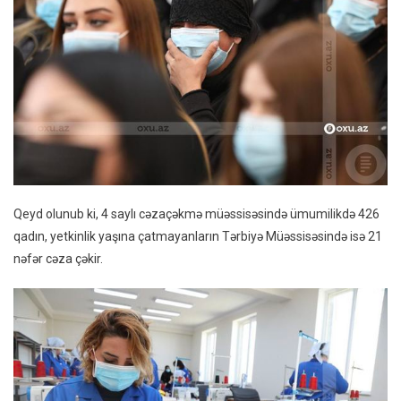
Qeyd olunub ki, 4 saylı cəzaçəkmə müəssisəsində ümumilikdə 426
qadın, yetkinlik yaşına çatmayanların Tərbiyə Müəssisəsində isə 21
nəfər cəza çəkir.