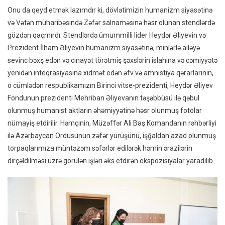
Onu da qeyd etmək lazımdır ki, dövlətimizin humanizm siyasətinə
və Vətən müharibəsində Zəfər salnaməsinə həsr olunan stendlərdə
gözdən qaçmırdı. Stendlərdə ümummilli lider Heydər Əliyevin və
Prezident İlham Əliyevin humanizm siyasətinə, minlərlə ailəyə
sevinc bəxş edən və cinayət törətmiş şəxslərin islahına və cəmiyyətə
yenidən inteqrasiyasına xidmət edən əfv və amnistiya qərarlarının,
o cümlədən respublikamızın Birinci vitse-prezidenti, Heydər Əliyev
Fondunun prezidenti Mehriban Əliyevanın təşəbbüsü ilə qəbul
olunmuş humanist aktların əhəmiyyətinə həsr olunmuş fotolar
nümayiş etdirilir. Həmçinin, Müzəffər Ali Baş Komandanın rəhbərliyi
ilə Azərbaycan Ordusunun zəfər yürüşünü, işğaldan azad olunmuş
torpaqlarımıza müntəzəm səfərlər edilərək həmin ərazilərin
dirçəldilməsi üzrə görülən işləri əks etdirən ekspozisiyalar yaradılıb.