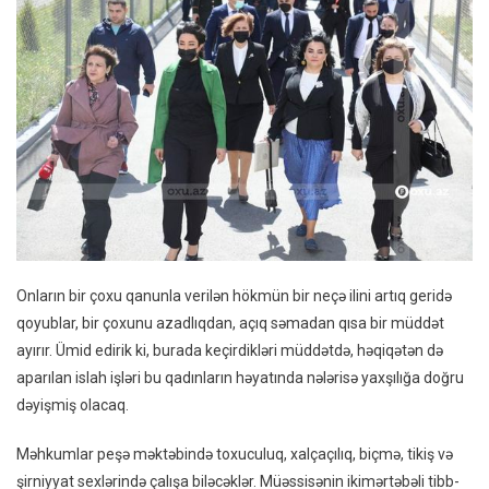
Onların bir çoxu qanunla verilən hökmün bir neçə ilini artıq geridə
qoyublar, bir çoxunu azadlıqdan, açıq səmadan qısa bir müddət
ayırır. Ümid edirik ki, burada keçirdikləri müddətdə, həqiqətən də
aparılan islah işləri bu qadınların həyatında nələrisə yaxşılığa doğru
dəyişmiş olacaq.
Məhkumlar peşə məktəbində toxuculuq, xalçaçılıq, biçmə, tikiş və
şirniyyat sexlərində çalışa biləcəklər. Müəssisənin ikimərtəbəli tibb-