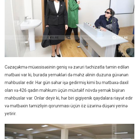
Cəzaçəkmə müəssisəsinin geniş və zəruri təchizatla təmin edilən
mətbəxi var ki, burada yeməkləri də məhz əlinin duzuna güvənən
məhbuslar edir. Hər gün səhər işə gedirmiş kimi bu mətbəxə daxil
olan və 426 qadın məhkum üçün müxtəlif növdə yemək bişirən
məhbuslar var. Onlar deyir ki, hər biri gigiyenik qaydalara riayət edir
və mətbəxin təmizliyin qorunması üçün öz üzərinə düşəni yerinə
yetirir.