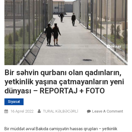
Bir səhvin qurbanı olan qadınların,
yetkinlik yaşına çatmayanların yeni
dünyası – REPORTAJ + FOTO
Siyasət
On
16 Aprel 2022
TURAL KƏLBƏCƏRLİ
Leave A Comment
Bir
Səhv
Bir müddət əvvəl Bakıda cəmiyyətin həssas qrupları – yetkinlik
Qurb