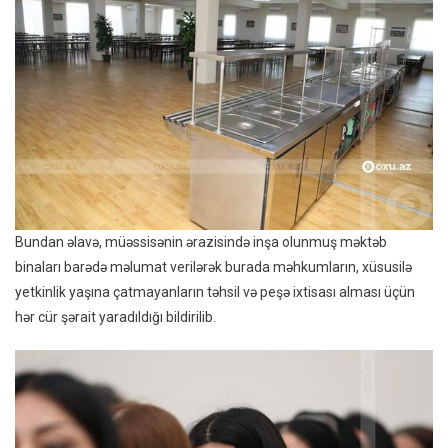
Bundan əlavə, müəssisənin ərazisində inşa olunmuş məktəb
binaları barədə məlumat verilərək burada məhkumların, xüsusilə
yetkinlik yaşına çatmayanların təhsil və peşə ixtisası alması üçün
hər cür şərait yaradıldığı bildirilib.