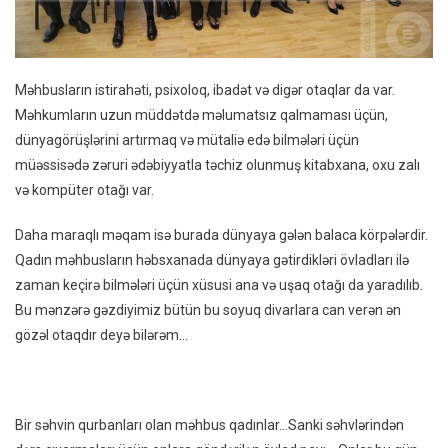
Məhbusların istirahəti, psixoloq, ibadət və digər otaqlar da var.
Məhkumların uzun müddətdə məlumatsız qalmaması üçün,
dünyagörüşlərini artırmaq və mütaliə edə bilmələri üçün
müəssisədə zəruri ədəbiyyatla təchiz olunmuş kitabxana, oxu zalı
və kompüter otağı var.
Daha maraqlı məqam isə burada dünyaya gələn balaca körpələrdir.
Qadın məhbusların həbsxanada dünyaya gətirdikləri övladları ilə
zaman keçirə bilmələri üçün xüsusi ana və uşaq otağı da yaradılıb.
Bu mənzərə gəzdiyimiz bütün bu soyuq divarlara can verən ən
gözəl otaqdır deyə bilərəm…
Bir səhvin qurbanları olan məhbus qadınlar…Sanki səhvlərindən