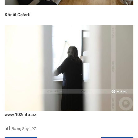
Könül Cəfərli
www.102info.az
Baxış Sayı:
97