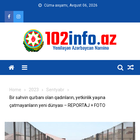
Skip
Cümə axşamı, Avqust 06, 2026
to
content
Home
2023
Sentyabr
Bir səhvin qurbanı olan qadınların, yetkinlik yaşına
çatmayanların yeni dünyası – REPORTAJ + FOTO