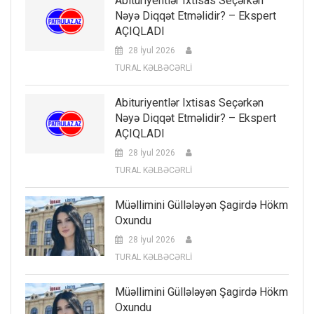
Abituriyentlər Ixtisas Seçərkən
Nəyə Diqqət Etməlidir? – Ekspert
AÇIQLADI
28 İyul 2026
TURAL KƏLBƏCƏRLİ
Abituriyentlər Ixtisas Seçərkən
Nəyə Diqqət Etməlidir? – Ekspert
AÇIQLADI
28 İyul 2026
TURAL KƏLBƏCƏRLİ
Müəllimini Güllələyən Şagirdə Hökm
Oxundu
28 İyul 2026
TURAL KƏLBƏCƏRLİ
Müəllimini Güllələyən Şagirdə Hökm
Oxundu