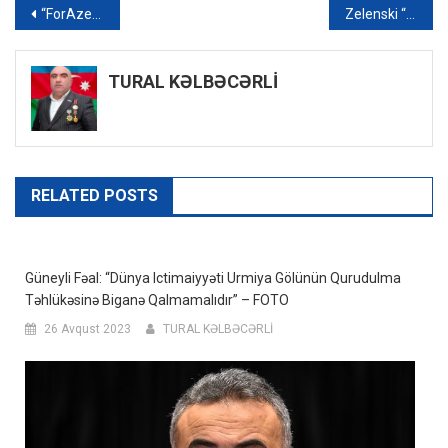
Yazı
“ForAzerbaijan” Xeyriyyə Təşkilatının Bakı ofisi dövlət qeydiyyatına alındı
Zelenski “Moskva” kreyserinin batmasından danışdı
naviqasiyası
TURAL KƏLBƏCƏRLİ
RELATED POSTS
Güneyli Fəal: “Dünya Ictimaiyyəti Urmiya Gölünün Qurudulma
Təhlükəsinə Biganə Qalmamalıdır” – FOTO
26 Avqust 2023
TURAL KƏLBƏCƏRLİ