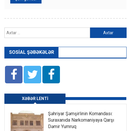
Axtarış:
SOSIAL ŞƏBƏKƏLƏR
XƏBƏR LENTI
Şəhriyar Şəmşirlinin Komandası:
Suraxanıda Narkomaniyaya Qarşı
Dəmir Yumruq