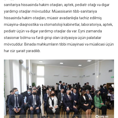
sanitariya hissəsində həkim otaqları, aptek, pediatr otağı və digər
yardımçı otaqlar mövcuddur. Müəssisənin tibb-sanitariya
hissəsində həkim otaqları, müasir avadanlıqla təchiz edilmiş
müayinə-diaqnostika və stomatoloji kabinetlər, laboratoriya, aptek,
pediatr üçün və digər yardımçı otaqlar da var. Eyni zamanda
stasionar bölmə və fərdi girişi olan izolyasiya üçün palatalar
mövcuddur. Binada məhkumların tibbi müayinəsi və müalicəsi üçün
hər cür şərait yaradılıb.