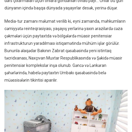
dərs çıxarmaları üçün onlara göndərilən övlad payı… Onlar bu gün
dünyanın içində başqa dünyada yaşayırlar desək, yerinə düşər.
Media-tur zamanı məlumat verilib ki, eyni zamanda, məhkumların
cəmiyyətə reinteqrasiyası, yaşayış yerlərinə yaxın ərazilərdə cəza
çəkmələri üçün paytaxtda və bölgələrdə müasir penitensiar
infrastrukturun yaradılması istiqamətində mühüm işlər görülür.
Bununla əlaqədar Bakının Zabrat qəsəbəsində yeni istintaq
təcridxanası, Naxçıvan Muxtar Respublikasında və Şəkidə müasir
penitensiar komplekslər inşa olunub. Gəncə və Lənkəran
şəhərlərində, habelə paytaxtın Umbakı qəsəbəsində belə
müəssisələrin tikintisi aparılır.