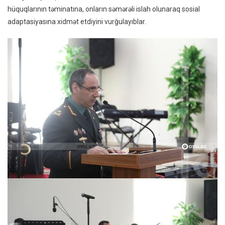
hüquqlarının təminatına, onların səmərəli islah olunaraq sosial
adaptasiyasına xidmət etdiyini vurğulayıblar.