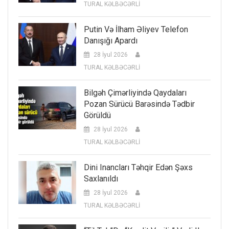
TURAL KƏLBƏCƏRLİ
Putin Və İlham Əliyev Telefon
Danışığı Apardı
28 İyul 2026
TURAL KƏLBƏCƏRLİ
Bilgəh Çimərliyində Qaydaları
Pozan Sürücü Barəsində Tədbir
Görüldü
28 İyul 2026
TURAL KƏLBƏCƏRLİ
Dini Inancları Təhqir Edən Şəxs
Saxlanıldı
28 İyul 2026
TURAL KƏLBƏCƏRLİ