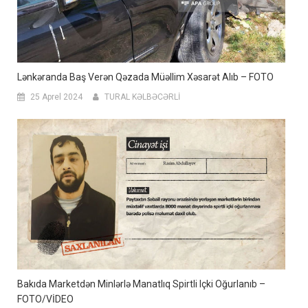
Lənkəranda Baş Verən Qəzada Müəllim Xəsarət Alıb – FOTO
25 Aprel 2024
TURAL KƏLBƏCƏRLİ
Bakıda Marketdən Minlərlə Manatlıq Spirtli Içki Oğurlanıb –
FOTO/VİDEO