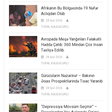
Afrikanın Bu Bölgəsində 19 Nəfər
Aclıqdan Ölüb
28 İyul 2026
TURAL KƏLBƏCƏRLİ
Avropada Meşə Yanğınları Fəlakətli
Həddə Çatıb: 360 Mindən Çox Insan
Təxliyə Edilib
28 İyul 2026
TURAL KƏLBƏCƏRLİ
Sürücülərin Nəzərinə! – Bakının
Əsas Prospektlərində Tıxac Yaranıb
28 İyul 2026
TURAL KƏLBƏCƏRLİ
“Depressiya Mövsüm Seçmir” –