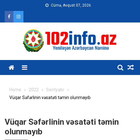
Skip
Cümə, Avqust 07, 2026
to
content
Home
2022
Sentyabr
Vüqar Səfərlinin vəsatəti təmin olunmayıb
Vüqar Səfərlinin vəsatəti təmin
olunmayıb