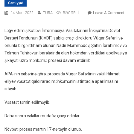
Cəmiyyət
On
14 Mart 2022
TURAL KƏLBƏCƏRLİ
Leave A Comment
Vüqa
Səfərl
Ləğv edilmiş Kütləvi İnformasiya Vasitələrinin İnkişafına Dövlət
Vəsat
Dəstəyi Fondunun (KİVDF) sabiq icraçı direktoru Vüqar Səfərli və
Təmi
onunla birgə ittiham olunan Nadir Məmmədov, Şahin İbrahimov və
Olun
Telman Tahirovun barələrində olan hökmdən verdikləri apellyasiya
şikayəti üzrə məhkəmə prosesi davam etdirilib.
APA-nın xəbərinə görə, prosesdə Vüqar Səfərlinin vəkili Hikmət
Əliyev vəsatət qaldıraraq məhkəmənin istintaqla aparılmasını
istəyib.
Vəsatət təmin edilməyib.
Daha sonra vəkillər müdafiə çıxışı ediblər.
Növbəti proses martın 17-nə təyin olunub.