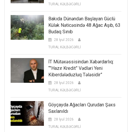
TURAL KƏLBƏCƏRLİ
Bakıda Dünəndən Başlayan Güclü
Külək Nəticəsində 48 Ağac Aşıb, 63
Budaq Sınıb
28 İyul 2026
TURAL KƏLBƏCƏRLİ
İT Mütəxəssisindən Xəbərdarlıq:
“”Hazır Kredit” Vədləri Yeni
Kiberdələduzluq Tələsidir”
28 İyul 2026
TURAL KƏLBƏCƏRLİ
Göyçayda Ağacları Qurudan Şəxs
Saxlanıldı
28 İyul 2026
TURAL KƏLBƏCƏRLİ