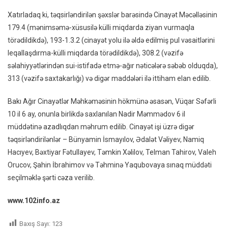
Xatırladaq ki, təqsirləndirilən şəxslər barəsində Cinayət Məcəlləsinin
179.4 (mənimsəmə-xüsusilə külli miqdarda ziyan vurmaqla
törədildikdə), 193-1.3.2 (cinayət yolu ilə əldə edilmiş pul vəsaitlərini
leqallaşdırma-külli miqdarda törədildikdə), 308.2 (vəzifə
səlahiyyətlərindən sui-istifadə etmə-ağır nəticələrə səbəb olduqda),
313 (vəzifə saxtakarlığı) və digər maddələri ilə ittiham elan edilib.
Bakı Ağır Cinayətlər Məhkəməsinin hökmünə əsasən, Vüqar Səfərli
10 il 6 ay, onunla birlikdə saxlanılan Nadir Məmmədov 6 il
müddətinə azadlıqdan məhrum edilib. Cinayət işi üzrə digər
təqsirləndirilənlər – Bünyamin İsmayılov, Ədalət Vəliyev, Namiq
Hacıyev, Bəxtiyar Fətullayev, Təmkin Xəlilov, Telman Tahirov, Valeh
Orucov, Şahin İbrahimov və Təhminə Yaqubovaya sınaq müddəti
seçilməklə şərti cəza verilib.
www.102info.az
Baxış Sayı:
123