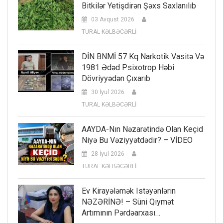
Bitkilər Yetişdirən Şəxs Saxlanılıb
03 Avqust 2026
TURAL KƏLBƏCƏRLİ
DİN BNMİ 57 Kq Narkotik Vasitə Və
1981 Ədəd Psixotrop Həbi
Dövriyyədən Çıxarıb
30 İyul 2026
TURAL KƏLBƏCƏRLİ
AAYDA-Nın Nəzarətində Olan Keçid
Niyə Bu Vəziyyətdədir? – VİDEO
28 İyul 2026
TURAL KƏLBƏCƏRLİ
Ev Kirayələmək Istəyənlərin
NƏZƏRİNƏ! – Süni Qiymət
Artımının Pərdəarxası…