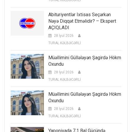
Abituriyentlər Ixtisas Seçərkən
Nəyə Diqqət Etməlidir? – Ekspert
AÇIQLADI
28 İyul 2026
TURAL KƏLBƏCƏRLİ
Müəllimini Güllələyən Şagirdə Hökm
Oxundu
28 İyul 2026
TURAL KƏLBƏCƏRLİ
Müəllimini Güllələyən Şagirdə Hökm
Oxundu
28 İyul 2026
TURAL KƏLBƏCƏRLİ
Yaponiyada 7,1 Bal Gücündə