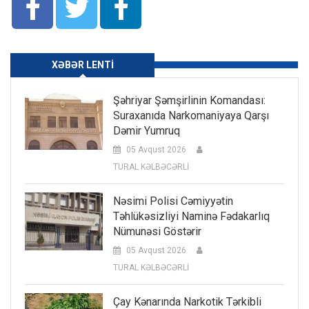
XƏBƏR LENTI
Şəhriyar Şəmşirlinin Komandası:
Suraxanıda Narkomaniyaya Qarşı
Dəmir Yumruq
05 Avqust 2026
TURAL KƏLBƏCƏRLİ
Nəsimi Polisi Cəmiyyətin
Təhlükəsizliyi Naminə Fədakarlıq
Nümunəsi Göstərir
05 Avqust 2026
TURAL KƏLBƏCƏRLİ
Çay Kənarında Narkotik Tərkibli