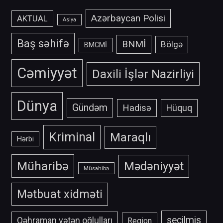
Azərbaycan Polisi
AKTUAL
Asiya
Baş səhifə
BNMİ
Bölgə
BMCMİ
Cəmiyyət
Daxili İşlər Nazirliyi
Dünya
Gündəm
Hadisə
Hüquq
Kriminal
Maraqlı
Hərbi
Müharibə
Mədəniyyət
Müsahibə
Mətbuat xidməti
secilmis
Qəhraman vətən oğlulları
Region