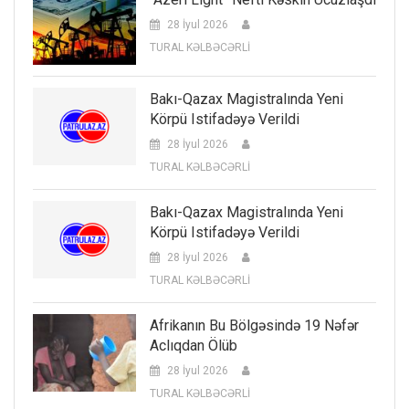
28 İyul 2026
TURAL KƏLBƏCƏRLİ
Bakı-Qazax Magistralında Yeni
Körpü Istifadəyə Verildi
28 İyul 2026
TURAL KƏLBƏCƏRLİ
Bakı-Qazax Magistralında Yeni
Körpü Istifadəyə Verildi
28 İyul 2026
TURAL KƏLBƏCƏRLİ
Afrikanın Bu Bölgəsində 19 Nəfər
Aclıqdan Ölüb
28 İyul 2026
TURAL KƏLBƏCƏRLİ