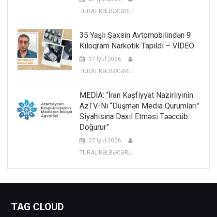
TURAL KƏLBƏCƏRLİ
35 Yaşlı Şəxsin Avtomobilindən 9
Kiloqram Narkotik Tapıldı – VİDEO
27 İyul 2026
TURAL KƏLBƏCƏRLİ
MEDİA: “İran Kəşfiyyat Nazirliyinin
AzTV-Ni “düşmən Media Qurumları”
Siyahısına Daxil Etməsi Təəccüb
Doğurur”
27 İyul 2026
TURAL KƏLBƏCƏRLİ
TAG CLOUD