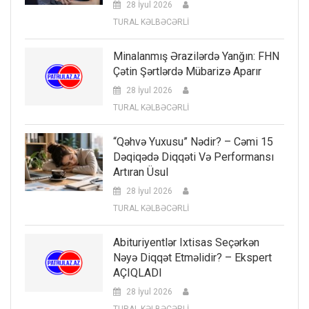
28 İyul 2026
TURAL KƏLBƏCƏRLİ
Minalanmış Ərazilərdə Yanğın: FHN
Çətin Şərtlərdə Mübarizə Aparır
28 İyul 2026
TURAL KƏLBƏCƏRLİ
“Qəhvə Yuxusu” Nədir? – Cəmi 15
Dəqiqədə Diqqəti Və Performansı
Artıran Üsul
28 İyul 2026
TURAL KƏLBƏCƏRLİ
Abituriyentlər Ixtisas Seçərkən
Nəyə Diqqət Etməlidir? – Ekspert
AÇIQLADI
28 İyul 2026
TURAL KƏLBƏCƏRLİ