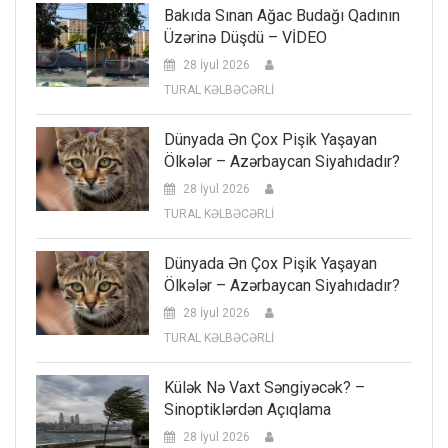
Bakıda Sınan Ağac Budağı Qadının
Üzərinə Düşdü – VİDEO
28 İyul 2026
TURAL KƏLBƏCƏRLİ
Dünyada Ən Çox Pişik Yaşayan
Ölkələr – Azərbaycan Siyahıdadır?
28 İyul 2026
TURAL KƏLBƏCƏRLİ
Dünyada Ən Çox Pişik Yaşayan
Ölkələr – Azərbaycan Siyahıdadır?
28 İyul 2026
TURAL KƏLBƏCƏRLİ
Külək Nə Vaxt Səngiyəcək? –
Sinoptiklərdən Açıqlama
28 İyul 2026