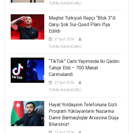
TURAL KƏLBƏCƏRLİ
Məşhur Türkiyəli Repçi “Blok 3″ə
Qarşı Şok Sui-Qəsd Planı Ifşa
Edildi
27 İyul 2026
TURAL KƏLBƏCƏRLİ
“TikTok” Canlı Yayımında Iki Qadını
Təhqir Etdi – 700 Manat
Cərimələndi
27 İyul 2026
TURAL KƏLBƏCƏRLİ
Həyat Yoldaşının Telefonuna Gizli
Proqram Yükləyənlərin Nəzərinə:
Dəmir Barmaqlıqlar Arxasına Düşə
Bilərsiniz!
27 İyul 2026