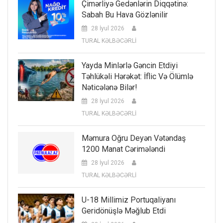
Çimərliyə Gedənlərin Diqqətinə:
Sabah Bu Hava Gözlənilir
28 İyul 2026
TURAL KƏLBƏCƏRLİ
Yayda Minlərlə Gəncin Etdiyi
Təhlükəli Hərəkət: İflic Və Ölümlə
Nəticələnə Bilər!
28 İyul 2026
TURAL KƏLBƏCƏRLİ
Məmura Oğru Deyən Vətəndaş
1200 Manat Cərimələndi
28 İyul 2026
TURAL KƏLBƏCƏRLİ
U-18 Millimiz Portuqaliyanı
Geridönüşlə Məğlub Etdi