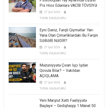
Psixoloqdan Yay Aylarında Özünü
Pis Hiss Edənlərə VACİB TÖVSİYƏ
27 İyul 2026
TURAL KƏLBƏCƏRLİ
Eyni Dəniz, Fərqli Qiymətlər: Yan-
Yana Olan Çimərliklərdəki Bu Fərqin
SƏBƏBİ NƏDİR?
27 İyul 2026
TURAL KƏLBƏCƏRLİ
Məzuniyyətə Çıxan Işçi Işdən
Qovula Bilər? – Vəkildən
AÇIQLAMA
27 İyul 2026
TURAL KƏLBƏCƏRLİ
Yeni Marşrut Xətti Fəaliyyətə
Başlayır – Gedişhaqqı 1 Manat 50