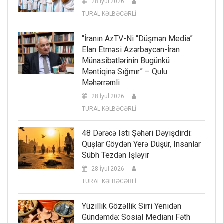
28 İyul 2026
TURAL KƏLBƏCƏRLİ
“İranın AzTV-Ni “düşmən Media”
Elan Etməsi Azərbaycan-İran
Münasibətlərinin Bugünkü
Məntiqinə Sığmır” – Qulu
Məhərrəmli
28 İyul 2026
TURAL KƏLBƏCƏRLİ
48 Dərəcə Isti Şəhəri Dəyişdirdi:
Quşlar Göydən Yerə Düşür, Insanlar
Sübh Tezdən Işləyir
28 İyul 2026
TURAL KƏLBƏCƏRLİ
Yüzillik Gözəllik Sirri Yenidən
Gündəmdə: Sosial Medianı Fəth