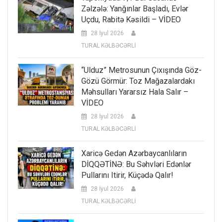
Zəlzələ: Yanğınlar Başladı, Evlər
Uçdu, Rabitə Kəsildi – VİDEO
28 İyul 2026
TURAL KƏLBƏCƏRLİ
“Ulduz” Metrosunun Çıxışında Göz-
Gözü Görmür: Toz Mağazalardakı
Məhsulları Yararsız Hala Salır –
VİDEO
28 İyul 2026
TURAL KƏLBƏCƏRLİ
Xaricə Gedən Azərbaycanlıların
DİQQƏTİNƏ: Bu Səhvləri Edənlər
Pullarını Itirir, Küçədə Qalır!
28 İyul 2026
TURAL KƏLBƏCƏRLİ