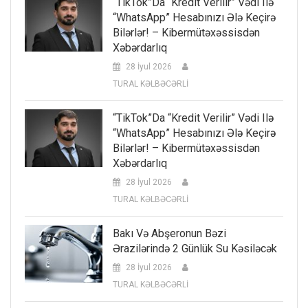
“TikTok”da “kredit Verilir” Vədi Ilə
“WhatsApp” Hesabınızı Ələ Keçirə
Bilərlər! – Kibermütəxəssisdən
Xəbərdarlıq
28 İyul 2026
TURAL KƏLBƏCƏRLİ
“TikTok”da “kredit Verilir” Vədi Ilə
“WhatsApp” Hesabınızı Ələ Keçirə
Bilərlər! – Kibermütəxəssisdən
Xəbərdarlıq
28 İyul 2026
TURAL KƏLBƏCƏRLİ
Bakı Və Abşeronun Bəzi
Ərazilərində 2 Günlük Su Kəsiləcək
28 İyul 2026
TURAL KƏLBƏCƏRLİ