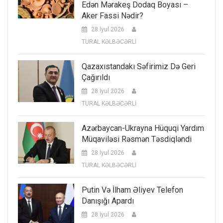
Edən Mərakeş Dodaq Boyası –
Aker Fassi Nədir?
28 İyul 2026
TURAL KƏLBƏCƏRLİ
Qazaxıstandakı Səfirimiz Də Geri
Çağırıldı
28 İyul 2026
TURAL KƏLBƏCƏRLİ
Azərbaycan-Ukrayna Hüquqi Yardım
Müqaviləsi Rəsmən Təsdiqləndi
28 İyul 2026
TURAL KƏLBƏCƏRLİ
Putin Və İlham Əliyev Telefon
Danışığı Apardı
28 İyul 2026