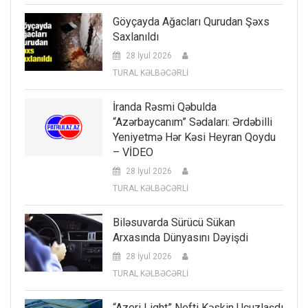
Göyçayda Ağacları Qurudan Şəxs
Saxlanıldı
28 İyul 2026
TURAL KƏLBƏCƏRLİ
İranda Rəsmi Qəbulda
“Azərbaycanım” Sədaları: Ərdəbilli
Yeniyetmə Hər Kəsi Heyran Qoydu
– VİDEO
28 İyul 2026
TURAL KƏLBƏCƏRLİ
Biləsuvarda Sürücü Sükan
Arxasında Dünyasını Dəyişdi
28 İyul 2026
TURAL KƏLBƏCƏRLİ
“Azeri Light” Nefti Kəskin Ucuzlaşdı