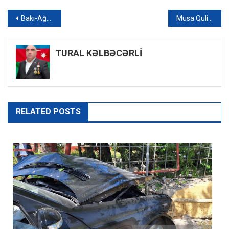
Yazı
Bakı-Ağdam-Bakı istiqamətində əlavə avtobus reysi açılacaq
Musa Quliyev Gəncədə seçicilərlə görüşdü
naviqasiyası
TURAL KƏLBƏCƏRLİ
RELATED POSTS