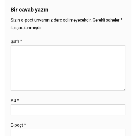
Bir cavab yazın
Sizin e-poçt ünvanınız dərc edilməyəcəkdir.
Gərəkli sahələr
*
ilə işarələnmişdir
Şərh
*
Ad
*
E-poçt
*