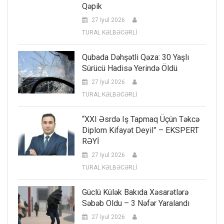
Qəpik
27 İyul 2026
TURAL KƏLBƏCƏRLİ
Qubada Dəhşətli Qəza: 30 Yaşlı
Sürücü Hadisə Yerində Öldü
27 İyul 2026
TURAL KƏLBƏCƏRLİ
“XXI Əsrdə Iş Tapmaq Üçün Təkcə
Diplom Kifayət Deyil” – EKSPERT
RƏYİ
27 İyul 2026
TURAL KƏLBƏCƏRLİ
Güclü Külək Bakıda Xəsarətlərə
Səbəb Oldu – 3 Nəfər Yaralandı
27 İyul 2026