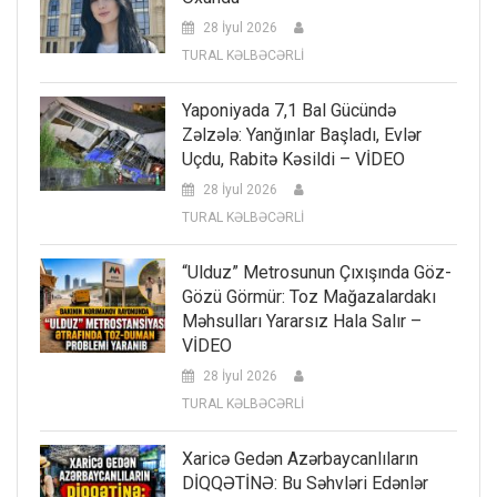
28 İyul 2026
TURAL KƏLBƏCƏRLİ
Yaponiyada 7,1 Bal Gücündə
Zəlzələ: Yanğınlar Başladı, Evlər
Uçdu, Rabitə Kəsildi – VİDEO
28 İyul 2026
TURAL KƏLBƏCƏRLİ
“Ulduz” Metrosunun Çıxışında Göz-
Gözü Görmür: Toz Mağazalardakı
Məhsulları Yararsız Hala Salır –
VİDEO
28 İyul 2026
TURAL KƏLBƏCƏRLİ
Xaricə Gedən Azərbaycanlıların
DİQQƏTİNƏ: Bu Səhvləri Edənlər