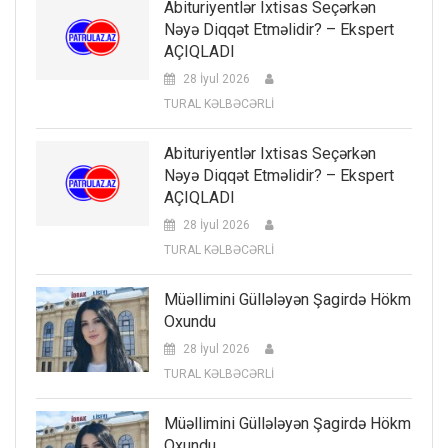
Abituriyentlər Ixtisas Seçərkən
Nəyə Diqqət Etməlidir? – Ekspert
AÇIQLADI
28 İyul 2026
TURAL KƏLBƏCƏRLİ
Abituriyentlər Ixtisas Seçərkən
Nəyə Diqqət Etməlidir? – Ekspert
AÇIQLADI
28 İyul 2026
TURAL KƏLBƏCƏRLİ
Müəllimini Güllələyən Şagirdə Hökm
Oxundu
28 İyul 2026
TURAL KƏLBƏCƏRLİ
Müəllimini Güllələyən Şagirdə Hökm
Oxundu