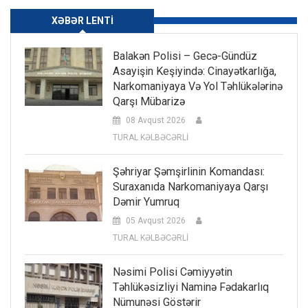
XƏBƏR LENTI
Balakən Polisi – Gecə-Gündüz
Asayişin Keşiyində: Cinayətkarlığa,
Narkomaniyaya Və Yol Təhlükələrinə
Qarşı Mübarizə
08 Avqust 2026
TURAL KƏLBƏCƏRLİ
Şəhriyar Şəmşirlinin Komandası:
Suraxanıda Narkomaniyaya Qarşı
Dəmir Yumruq
05 Avqust 2026
TURAL KƏLBƏCƏRLİ
Nəsimi Polisi Cəmiyyətin
Təhlükəsizliyi Naminə Fədakarlıq
Nümunəsi Göstərir