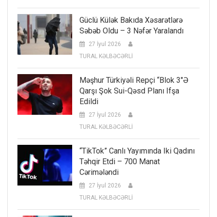
Güclü Külək Bakıda Xəsarətlərə
Səbəb Oldu – 3 Nəfər Yaralandı
27 İyul 2026
TURAL KƏLBƏCƏRLİ
Məşhur Türkiyəli Repçi “Blok 3″ə
Qarşı Şok Sui-Qəsd Planı Ifşa
Edildi
27 İyul 2026
TURAL KƏLBƏCƏRLİ
“TikTok” Canlı Yayımında Iki Qadını
Təhqir Etdi – 700 Manat
Cərimələndi
27 İyul 2026
TURAL KƏLBƏCƏRLİ