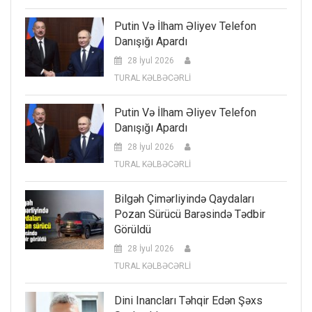
Putin Və İlham Əliyev Telefon
Danışığı Apardı
28 İyul 2026
TURAL KƏLBƏCƏRLİ
Putin Və İlham Əliyev Telefon
Danışığı Apardı
28 İyul 2026
TURAL KƏLBƏCƏRLİ
Bilgəh Çimərliyində Qaydaları
Pozan Sürücü Barəsində Tədbir
Görüldü
28 İyul 2026
TURAL KƏLBƏCƏRLİ
Dini Inancları Təhqir Edən Şəxs