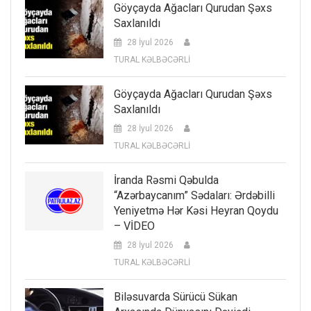
Göyçayda Ağacları Qurudan Şəxs
Saxlanıldı
28 İyul 2026
TURAL KƏLBƏCƏRLİ
Göyçayda Ağacları Qurudan Şəxs
Saxlanıldı
28 İyul 2026
TURAL KƏLBƏCƏRLİ
İranda Rəsmi Qəbulda
“Azərbaycanım” Sədaları: Ərdəbilli
Yeniyetmə Hər Kəsi Heyran Qoydu
– VİDEO
28 İyul 2026
TURAL KƏLBƏCƏRLİ
Biləsuvarda Sürücü Sükan