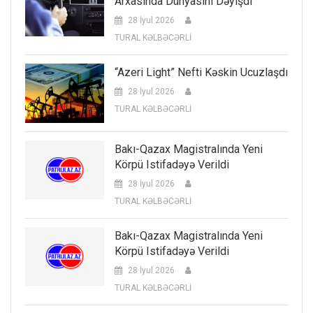
Arxasında Dünyasını Dəyişdi
28 İyul 2026
TURAL KƏLBƏCƏRLİ
“Azeri Light” Nefti Kəskin Ucuzlaşdı
28 İyul 2026
TURAL KƏLBƏCƏRLİ
Bakı-Qazax Magistralında Yeni
Körpü Istifadəyə Verildi
28 İyul 2026
TURAL KƏLBƏCƏRLİ
Bakı-Qazax Magistralında Yeni
Körpü Istifadəyə Verildi
28 İyul 2026
TURAL KƏLBƏCƏRLİ