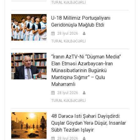
TURAL KƏLBƏCƏRLİ
U-18 Millimiz Portuqaliyanı
Geridönüşlə Məğlub Etdi
28 İyul 2026
TURAL KƏLBƏCƏRLİ
“İranın AzTV-Ni “düşmən Media”
Elan Etməsi Azərbaycan-İran
Münasibətlərinin Bugünkü
Məntiqinə Sığmır” – Qulu
Məhərrəmli
28 İyul 2026
TURAL KƏLBƏCƏRLİ
48 Dərəcə Isti Şəhəri Dəyişdirdi:
Quşlar Göydən Yerə Düşür, Insanlar
Sübh Tezdən Işləyir
28 İyul 2026