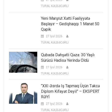
TURAL KƏLBƏCƏRLİ
Yeni Marşrut Xətti Fəaliyyətə
Başlayır – Gedişhaqqı 1 Manat 50
Qəpik
27 İyul 2026
TURAL KƏLBƏCƏRLİ
Qubada Dəhşətli Qəza: 30 Yaşlı
Sürücü Hadisə Yerində Öldü
27 İyul 2026
TURAL KƏLBƏCƏRLİ
“XXI Əsrdə Iş Tapmaq Üçün Təkcə
Diplom Kifayət Deyil” – EKSPERT
RƏYİ
27 İyul 2026
TURAL KƏLBƏCƏRLİ