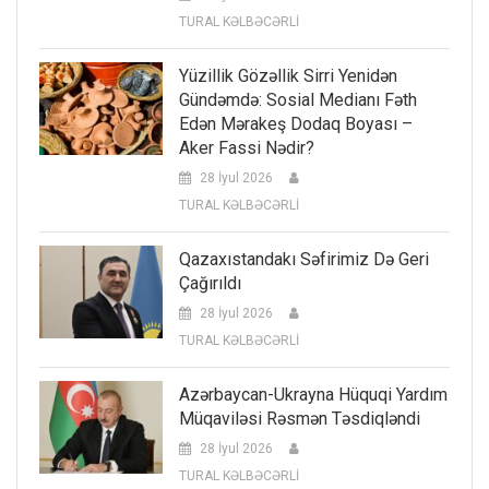
TURAL KƏLBƏCƏRLİ
Yüzillik Gözəllik Sirri Yenidən
Gündəmdə: Sosial Medianı Fəth
Edən Mərakeş Dodaq Boyası –
Aker Fassi Nədir?
28 İyul 2026
TURAL KƏLBƏCƏRLİ
Qazaxıstandakı Səfirimiz Də Geri
Çağırıldı
28 İyul 2026
TURAL KƏLBƏCƏRLİ
Azərbaycan-Ukrayna Hüquqi Yardım
Müqaviləsi Rəsmən Təsdiqləndi
28 İyul 2026
TURAL KƏLBƏCƏRLİ