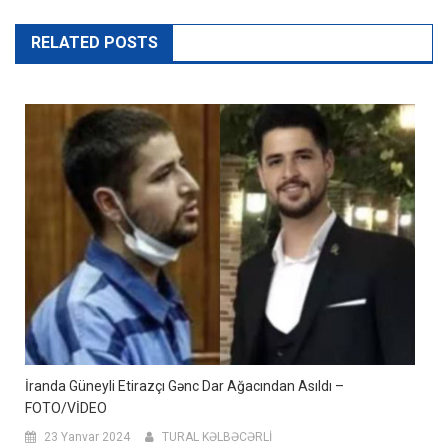
RELATED POSTS
İranda Güneyli Etirazçı Gənc Dar Ağacından Asıldı –
FOTO/VİDEO
23 Yanvar 2024
TURAL KƏLBƏCƏRLİ