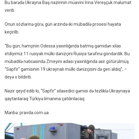
Bu barədə Ukrayna Baş nazirinin müavini İrina Vereşçuk məlumat
Əsirlə
verib.
Mübad
Baş
Onun sözlərinə görə, gün ərzində iki mübadilə prosesi həyata
Tutub
keçirilb.
“Bu gün, həmçinin Odessa yaxınlığında batmış gəmidən xilas
etdiyimiz 11 rusiyalı mülki dənizçini Rusiya tərəfinə göndərdik. Bu
mübadilə nəticəsində Zmeyinı adası yaxınlığında əsir götürülmüş
“Sapfir” gəmisinin 19 ukraynalı mülki dənizçisini də geri aldıq”, –
deyə o bildirib.
Nazir qeyd edib ki, “Sapfir” xilasedici gəmisi də tezliklə Ukraynaya
qaytarılaraq Türkiyə limanına çatdırılacaq.
Mənbə: pravda.com.ua