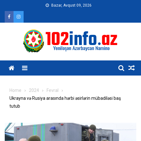
Skip
Bazar, Avqust 09, 2026
to
content
Home
2024
Fevral
Ukrayna və Rusiya arasında hərbi əsirlərin mübadiləsi baş
tutub