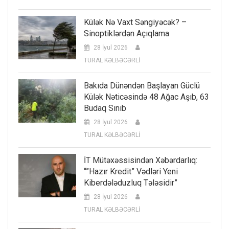
Külək Nə Vaxt Səngiyəcək? –
Sinoptiklərdən Açıqlama
28 İyul 2026
TURAL KƏLBƏCƏRLİ
Bakıda Dünəndən Başlayan Güclü
Külək Nəticəsində 48 Ağac Aşıb, 63
Budaq Sınıb
28 İyul 2026
TURAL KƏLBƏCƏRLİ
İT Mütəxəssisindən Xəbərdarlıq:
“”Hazır Kredit” Vədləri Yeni
Kiberdələduzluq Tələsidir”
28 İyul 2026
TURAL KƏLBƏCƏRLİ