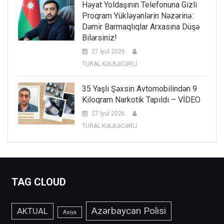
Həyat Yoldaşının Telefonuna Gizli
Proqram Yükləyənlərin Nəzərinə:
Dəmir Barmaqlıqlar Arxasına Düşə
Bilərsiniz!
27 İyul 2026
TURAL KƏLBƏCƏRLİ
35 Yaşlı Şəxsin Avtomobilindən 9
Kiloqram Narkotik Tapıldı – VİDEO
27 İyul 2026
TURAL KƏLBƏCƏRLİ
TAG CLOUD
Azərbaycan Polisi
AKTUAL
Asiya