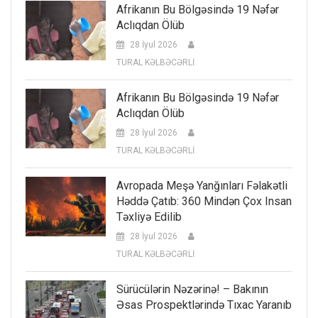
Afrikanın Bu Bölgəsində 19 Nəfər
Aclıqdan Ölüb
28 İyul 2026
TURAL KƏLBƏCƏRLİ
Afrikanın Bu Bölgəsində 19 Nəfər
Aclıqdan Ölüb
28 İyul 2026
TURAL KƏLBƏCƏRLİ
Avropada Meşə Yanğınları Fəlakətli
Həddə Çatıb: 360 Mindən Çox Insan
Təxliyə Edilib
28 İyul 2026
TURAL KƏLBƏCƏRLİ
Sürücülərin Nəzərinə! – Bakının
Əsas Prospektlərində Tıxac Yaranıb