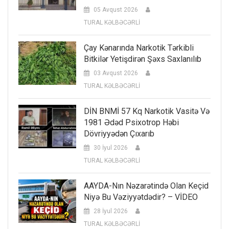
05 Avqust 2026
TURAL KƏLBƏCƏRLİ
Çay Kənarında Narkotik Tərkibli
Bitkilər Yetişdirən Şəxs Saxlanılıb
03 Avqust 2026
TURAL KƏLBƏCƏRLİ
DİN BNMİ 57 Kq Narkotik Vasitə Və
1981 Ədəd Psixotrop Həbi
Dövriyyədən Çıxarıb
30 İyul 2026
TURAL KƏLBƏCƏRLİ
AAYDA-Nın Nəzarətində Olan Keçid
Niyə Bu Vəziyyətdədir? – VİDEO
28 İyul 2026
TURAL KƏLBƏCƏRLİ