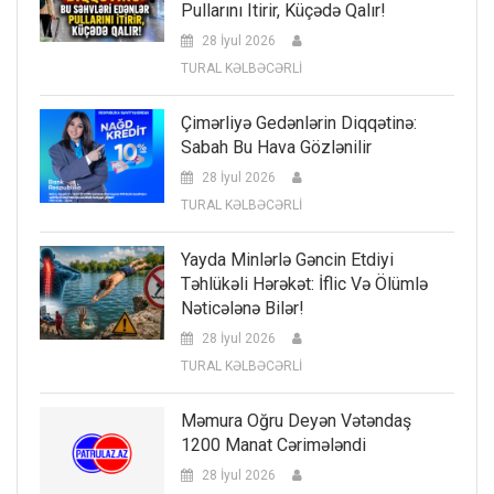
Pullarını Itirir, Küçədə Qalır!
28 İyul 2026
TURAL KƏLBƏCƏRLİ
Çimərliyə Gedənlərin Diqqətinə:
Sabah Bu Hava Gözlənilir
28 İyul 2026
TURAL KƏLBƏCƏRLİ
Yayda Minlərlə Gəncin Etdiyi
Təhlükəli Hərəkət: İflic Və Ölümlə
Nəticələnə Bilər!
28 İyul 2026
TURAL KƏLBƏCƏRLİ
Məmura Oğru Deyən Vətəndaş
1200 Manat Cərimələndi
28 İyul 2026