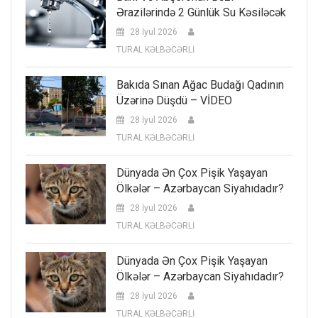
Ərazilərində 2 Günlük Su Kəsiləcək
28 İyul 2026
TURAL KƏLBƏCƏRLİ
Bakıda Sınan Ağac Budağı Qadının
Üzərinə Düşdü – VİDEO
28 İyul 2026
TURAL KƏLBƏCƏRLİ
Dünyada Ən Çox Pişik Yaşayan
Ölkələr – Azərbaycan Siyahıdadır?
28 İyul 2026
TURAL KƏLBƏCƏRLİ
Dünyada Ən Çox Pişik Yaşayan
Ölkələr – Azərbaycan Siyahıdadır?
28 İyul 2026
TURAL KƏLBƏCƏRLİ