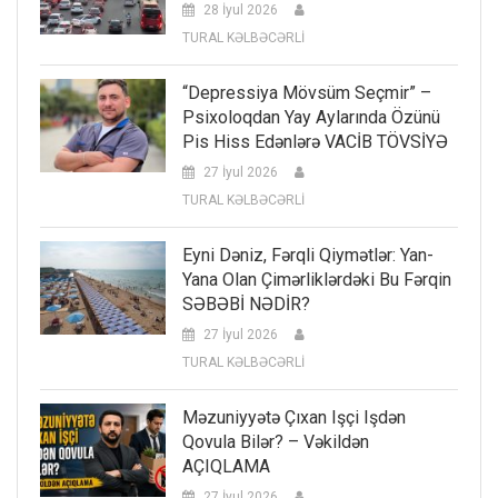
28 İyul 2026
TURAL KƏLBƏCƏRLİ
“Depressiya Mövsüm Seçmir” –
Psixoloqdan Yay Aylarında Özünü
Pis Hiss Edənlərə VACİB TÖVSİYƏ
27 İyul 2026
TURAL KƏLBƏCƏRLİ
Eyni Dəniz, Fərqli Qiymətlər: Yan-
Yana Olan Çimərliklərdəki Bu Fərqin
SƏBƏBİ NƏDİR?
27 İyul 2026
TURAL KƏLBƏCƏRLİ
Məzuniyyətə Çıxan Işçi Işdən
Qovula Bilər? – Vəkildən
AÇIQLAMA
27 İyul 2026