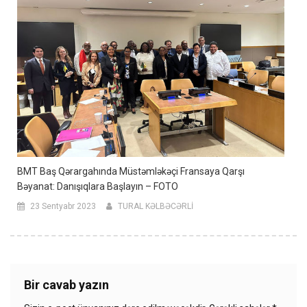
BMT Baş Qərargahında Müstəmləkəçi Fransaya Qarşı
Bəyanat: Danışıqlara Başlayın – FOTO
23 Sentyabr 2023
TURAL KƏLBƏCƏRLİ
Bir cavab yazın