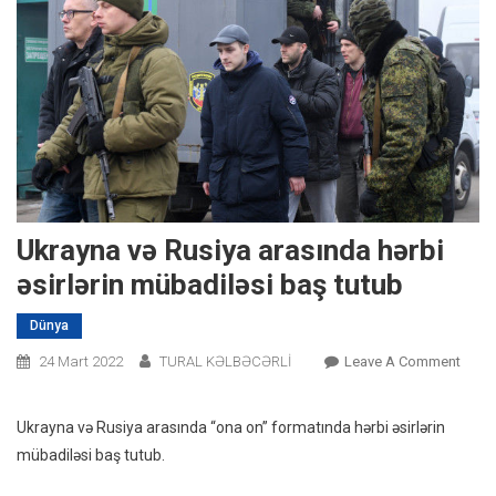
Ukrayna və Rusiya arasında hərbi
əsirlərin mübadiləsi baş tutub
Dünya
On
24 Mart 2022
TURAL KƏLBƏCƏRLİ
Leave A Comment
Ukra
Və
Ukrayna və Rusiya arasında “ona on” formatında hərbi əsirlərin
Rusiy
mübadiləsi baş tutub.
Arası
Hərbi