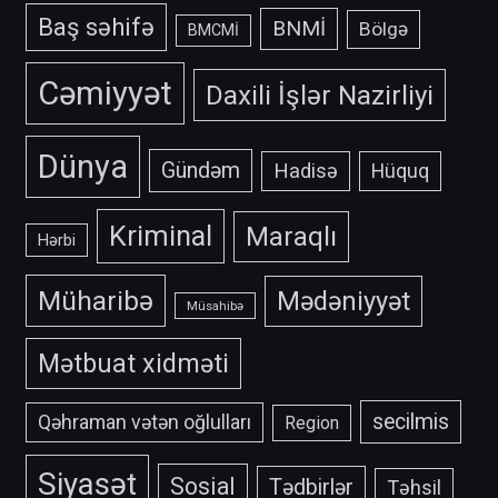
Baş səhifə
BNMİ
Bölgə
BMCMİ
Cəmiyyət
Daxili İşlər Nazirliyi
Dünya
Gündəm
Hadisə
Hüquq
Kriminal
Maraqlı
Hərbi
Müharibə
Mədəniyyət
Müsahibə
Mətbuat xidməti
secilmis
Qəhraman vətən oğlulları
Region
Siyasət
Sosial
Tədbirlər
Təhsil