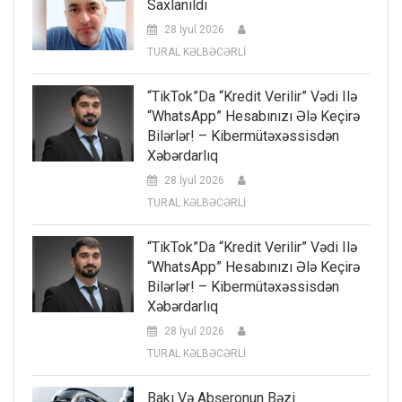
Saxlanıldı
28 İyul 2026
TURAL KƏLBƏCƏRLİ
“TikTok”da “kredit Verilir” Vədi Ilə
“WhatsApp” Hesabınızı Ələ Keçirə
Bilərlər! – Kibermütəxəssisdən
Xəbərdarlıq
28 İyul 2026
TURAL KƏLBƏCƏRLİ
“TikTok”da “kredit Verilir” Vədi Ilə
“WhatsApp” Hesabınızı Ələ Keçirə
Bilərlər! – Kibermütəxəssisdən
Xəbərdarlıq
28 İyul 2026
TURAL KƏLBƏCƏRLİ
Bakı Və Abşeronun Bəzi