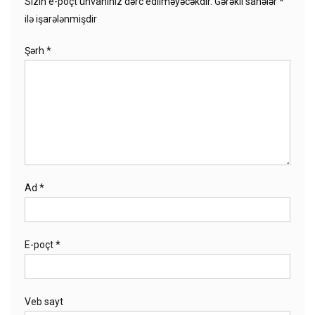
Sizin e-poçt ünvanınız dərc edilməyəcəkdir.
Gərəkli sahələr
*
ilə işarələnmişdir
Şərh
*
Ad
*
E-poçt
*
Veb sayt