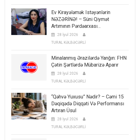
Ev Kirayələmək Istəyənlərin
NƏZƏRİNƏ! – Süni Qiymət
Artımının Pərdəarxası…
28 İyul 2026
TURAL KƏLBƏCƏRLİ
Minalanmış Ərazilərdə Yanğın: FHN
Çətin Şərtlərdə Mübarizə Aparır
28 İyul 2026
TURAL KƏLBƏCƏRLİ
“Qəhvə Yuxusu” Nədir? – Cəmi 15
Dəqiqədə Diqqəti Və Performansı
Artıran Üsul
28 İyul 2026
TURAL KƏLBƏCƏRLİ