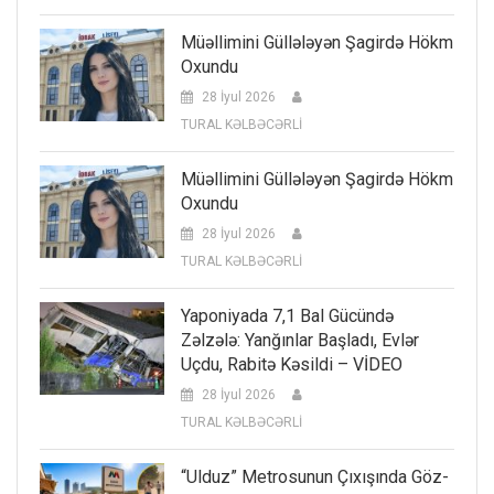
Müəllimini Güllələyən Şagirdə Hökm
Oxundu
28 İyul 2026
TURAL KƏLBƏCƏRLİ
Müəllimini Güllələyən Şagirdə Hökm
Oxundu
28 İyul 2026
TURAL KƏLBƏCƏRLİ
Yaponiyada 7,1 Bal Gücündə
Zəlzələ: Yanğınlar Başladı, Evlər
Uçdu, Rabitə Kəsildi – VİDEO
28 İyul 2026
TURAL KƏLBƏCƏRLİ
“Ulduz” Metrosunun Çıxışında Göz-