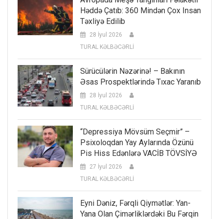
Həddə Çatıb: 360 Mindən Çox Insan
Təxliyə Edilib
28 İyul 2026
TURAL KƏLBƏCƏRLİ
Sürücülərin Nəzərinə! – Bakının
Əsas Prospektlərində Tıxac Yaranıb
28 İyul 2026
TURAL KƏLBƏCƏRLİ
“Depressiya Mövsüm Seçmir” –
Psixoloqdan Yay Aylarında Özünü
Pis Hiss Edənlərə VACİB TÖVSİYƏ
27 İyul 2026
TURAL KƏLBƏCƏRLİ
Eyni Dəniz, Fərqli Qiymətlər: Yan-
Yana Olan Çimərliklərdəki Bu Fərqin