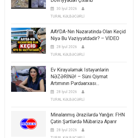
Dövriyyədən Çıxarıb
30 İyul 2026
TURAL KƏLBƏCƏRLİ
AAYDA-Nın Nəzarətində Olan Keçid
Niyə Bu Vəziyyətdədir? – VİDEO
28 İyul 2026
TURAL KƏLBƏCƏRLİ
Ev Kirayələmək Istəyənlərin
NƏZƏRİNƏ! – Süni Qiymət
Artımının Pərdəarxası…
28 İyul 2026
TURAL KƏLBƏCƏRLİ
Minalanmış Ərazilərdə Yanğın: FHN
Çətin Şərtlərdə Mübarizə Aparır
28 İyul 2026
TURAL KƏLBƏCƏRLİ