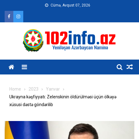
Skip
Cümə, Avqust 07, 2026
to
content
Home
2023
Yanvar
Ukrayna kəşfiyyatı: Zelenskinin öldürülməsi üçün ölkəyə
xüsusi dəstə göndərilib