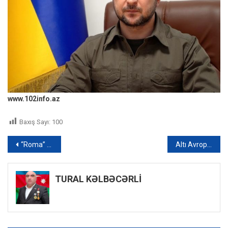
www.102info.az
Baxış Sayı:
100
Yazı
“Roma” “Latsio”nu darmadağın etdi
Altı Avropa ölkəsi Rusiyanın hərbi cinayətlərini araşdırmağa başlayıb – FOTO
naviqasiyası
TURAL KƏLBƏCƏRLİ