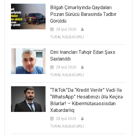
Bilgəh Çimərliyində Qaydaları
Pozan Sürücü Barəsində Tədbir
Görüldü
28 İyul 2026
TURAL KƏLBƏCƏRLİ
Dini Inancları Təhqir Edən Şəxs
Saxlanıldı
28 İyul 2026
TURAL KƏLBƏCƏRLİ
“TikTok”da “kredit Verilir” Vədi Ilə
“WhatsApp” Hesabınızı Ələ Keçirə
Bilərlər! – Kibermütəxəssisdən
Xəbərdarlıq
28 İyul 2026
TURAL KƏLBƏCƏRLİ