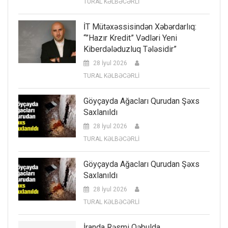
TURAL KƏLBƏCƏRLİ
İT Mütəxəssisindən Xəbərdarlıq:
“”Hazır Kredit” Vədləri Yeni
Kiberdələduzluq Tələsidir”
28 İyul 2026
TURAL KƏLBƏCƏRLİ
Göyçayda Ağacları Qurudan Şəxs
Saxlanıldı
28 İyul 2026
TURAL KƏLBƏCƏRLİ
Göyçayda Ağacları Qurudan Şəxs
Saxlanıldı
28 İyul 2026
TURAL KƏLBƏCƏRLİ
İranda Rəsmi Qəbulda