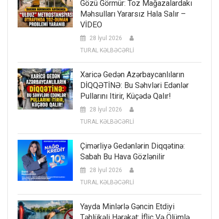
Gözü Görmür: Toz Mağazalardakı
Məhsulları Yararsız Hala Salır –
VİDEO
28 İyul 2026
TURAL KƏLBƏCƏRLİ
Xaricə Gedən Azərbaycanlıların
DİQQƏTİNƏ: Bu Səhvləri Edənlər
Pullarını Itirir, Küçədə Qalır!
28 İyul 2026
TURAL KƏLBƏCƏRLİ
Çimərliyə Gedənlərin Diqqətinə:
Sabah Bu Hava Gözlənilir
28 İyul 2026
TURAL KƏLBƏCƏRLİ
Yayda Minlərlə Gəncin Etdiyi
Təhlükəli Hərəkət: İflic Və Ölümlə