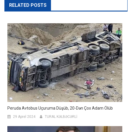
RELATED POSTS
Peruda Avtobus Uçuruma Düşüb, 20-Dən Çox Adam Ölüb
29 Aprel 2024
TURAL KƏLBƏCƏRLİ