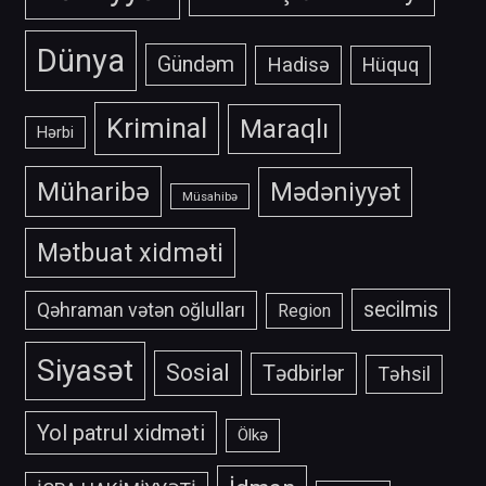
Dünya
Gündəm
Hadisə
Hüquq
Kriminal
Maraqlı
Hərbi
Müharibə
Mədəniyyət
Müsahibə
Mətbuat xidməti
secilmis
Qəhraman vətən oğlulları
Region
Siyasət
Sosial
Tədbirlər
Təhsil
Yol patrul xidməti
Ölkə