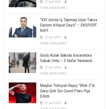
27 İyul 2026
TURAL KƏLBƏCƏRLİ
“XXI Əsrdə Iş Tapmaq Üçün Təkcə
Diplom Kifayət Deyil” – EKSPERT
RƏYİ
27 İyul 2026
TURAL KƏLBƏCƏRLİ
Güclü Külək Bakıda Xəsarətlərə
Səbəb Oldu – 3 Nəfər Yaralandı
27 İyul 2026
TURAL KƏLBƏCƏRLİ
Məşhur Türkiyəli Repçi “Blok 3″ə
Qarşı Şok Sui-Qəsd Planı Ifşa
Edildi
27 İyul 2026