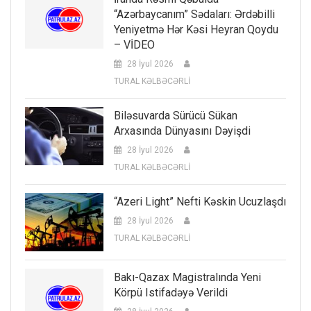
“Azərbaycanım” Sədaları: Ərdəbilli
Yeniyetmə Hər Kəsi Heyran Qoydu
– VİDEO
28 İyul 2026
TURAL KƏLBƏCƏRLİ
Biləsuvarda Sürücü Sükan
Arxasında Dünyasını Dəyişdi
28 İyul 2026
TURAL KƏLBƏCƏRLİ
“Azeri Light” Nefti Kəskin Ucuzlaşdı
28 İyul 2026
TURAL KƏLBƏCƏRLİ
Bakı-Qazax Magistralında Yeni
Körpü Istifadəyə Verildi