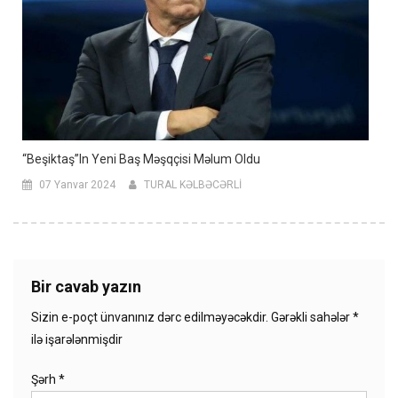
“Beşiktaş”ın Yeni Baş Məşqçisi Məlum Oldu
07 Yanvar 2024
TURAL KƏLBƏCƏRLİ
Bir cavab yazın
Sizin e-poçt ünvanınız dərc edilməyəcəkdir.
Gərəkli sahələr
*
ilə işarələnmişdir
Şərh
*