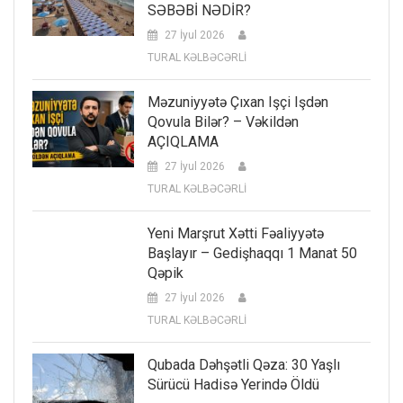
SƏBƏBİ NƏDİR?
27 İyul 2026
TURAL KƏLBƏCƏRLİ
Məzuniyyətə Çıxan Işçi Işdən
Qovula Bilər? – Vəkildən
AÇIQLAMA
27 İyul 2026
TURAL KƏLBƏCƏRLİ
Yeni Marşrut Xətti Fəaliyyətə
Başlayır – Gedişhaqqı 1 Manat 50
Qəpik
27 İyul 2026
TURAL KƏLBƏCƏRLİ
Qubada Dəhşətli Qəza: 30 Yaşlı
Sürücü Hadisə Yerində Öldü