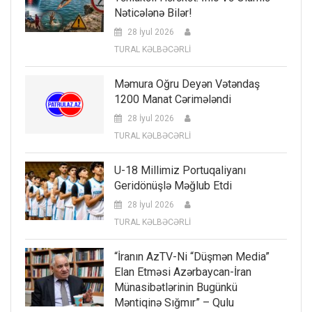
Nəticələnə Bilər!
28 İyul 2026
TURAL KƏLBƏCƏRLİ
Məmura Oğru Deyən Vətəndaş
1200 Manat Cərimələndi
28 İyul 2026
TURAL KƏLBƏCƏRLİ
U-18 Millimiz Portuqaliyanı
Geridönüşlə Məğlub Etdi
28 İyul 2026
TURAL KƏLBƏCƏRLİ
“İranın AzTV-Ni “düşmən Media”
Elan Etməsi Azərbaycan-İran
Münasibətlərinin Bugünkü
Məntiqinə Sığmır” – Qulu