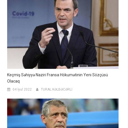
Keçmiş Səhiyyə Naziri Fransa Hökumətinin Yeni Sözçüsü
Olacaq
04 İyul 2022
TURAL KƏLBƏCƏRLİ