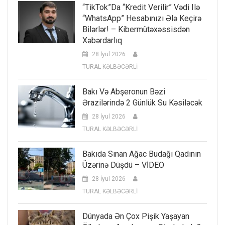
“TikTok”da “kredit Verilir” Vədi Ilə
“WhatsApp” Hesabınızı Ələ Keçirə
Bilərlər! – Kibermütəxəssisdən
Xəbərdarlıq
28 İyul 2026
TURAL KƏLBƏCƏRLİ
Bakı Və Abşeronun Bəzi
Ərazilərində 2 Günlük Su Kəsiləcək
28 İyul 2026
TURAL KƏLBƏCƏRLİ
Bakıda Sınan Ağac Budağı Qadının
Üzərinə Düşdü – VİDEO
28 İyul 2026
TURAL KƏLBƏCƏRLİ
Dünyada Ən Çox Pişik Yaşayan