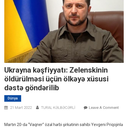
Ukrayna kəşfiyyatı: Zelenskinin
öldürülməsi üçün ölkəyə xüsusi
dəstə göndərilib
Dünya
On
21 Mart 2022
TURAL KƏLBƏCƏRLİ
Leave A Comment
Ukra
Kəşfiy
Martın 20-də “Vaqner” özəl hərbi şirkətinin sahibi Yevgeni Priqojinlə
Zelen