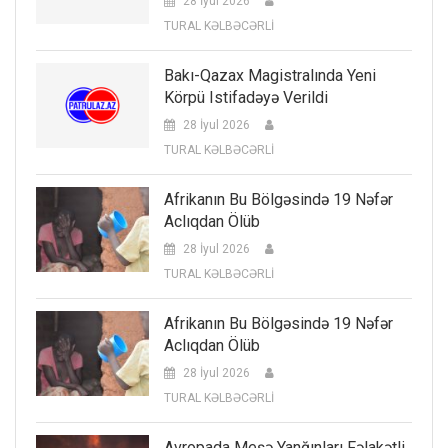
28 İyul 2026
TURAL KƏLBƏCƏRLİ
Bakı-Qazax Magistralında Yeni
Körpü Istifadəyə Verildi
28 İyul 2026
TURAL KƏLBƏCƏRLİ
Afrikanın Bu Bölgəsində 19 Nəfər
Aclıqdan Ölüb
28 İyul 2026
TURAL KƏLBƏCƏRLİ
Afrikanın Bu Bölgəsində 19 Nəfər
Aclıqdan Ölüb
28 İyul 2026
TURAL KƏLBƏCƏRLİ
Avropada Meşə Yanğınları Fəlakətli