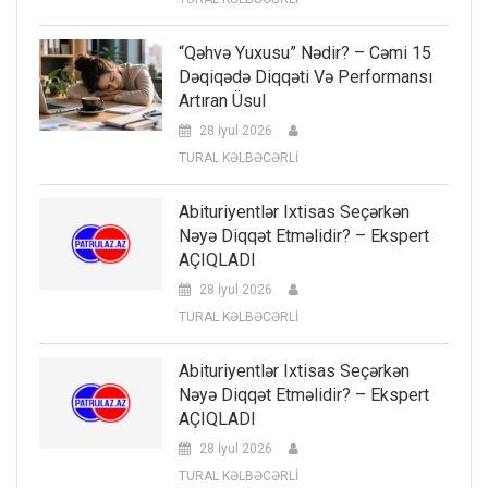
“Qəhvə Yuxusu” Nədir? – Cəmi 15
Dəqiqədə Diqqəti Və Performansı
Artıran Üsul
28 İyul 2026
TURAL KƏLBƏCƏRLİ
Abituriyentlər Ixtisas Seçərkən
Nəyə Diqqət Etməlidir? – Ekspert
AÇIQLADI
28 İyul 2026
TURAL KƏLBƏCƏRLİ
Abituriyentlər Ixtisas Seçərkən
Nəyə Diqqət Etməlidir? – Ekspert
AÇIQLADI
28 İyul 2026
TURAL KƏLBƏCƏRLİ