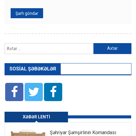
Axtarış:
SOSIAL ŞƏBƏKƏLƏR
XƏBƏR LENTI
Şəhriyar Şəmşirlinin Komandası: