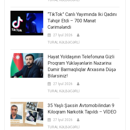
TURAL KƏLBƏCƏRLİ
“TikTok” Canlı Yayımında Iki Qadını
Təhqir Etdi – 700 Manat
Cərimələndi
27 İyul 2026
TURAL KƏLBƏCƏRLİ
Həyat Yoldaşının Telefonuna Gizli
Proqram Yükləyənlərin Nəzərinə:
Dəmir Barmaqlıqlar Arxasına Düşə
Bilərsiniz!
27 İyul 2026
TURAL KƏLBƏCƏRLİ
35 Yaşlı Şəxsin Avtomobilindən 9
Kiloqram Narkotik Tapıldı – VİDEO
27 İyul 2026
TURAL KƏLBƏCƏRLİ