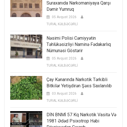
Suraxanıda Narkomaniyaya Qarşı
Dəmir Yumruq
05 Avqust 2026
TURAL KƏLBƏCƏRLİ
Nəsimi Polisi Cəmiyyətin
Təhlükəsizliyi Naminə Fədakarlıq
Nümunəsi Göstərir
05 Avqust 2026
TURAL KƏLBƏCƏRLİ
Çay Kənarında Narkotik Tərkibli
Bitkilər Yetişdirən Şəxs Saxlanılıb
03 Avqust 2026
TURAL KƏLBƏCƏRLİ
DİN BNMİ 57 Kq Narkotik Vasitə Və
1981 Ədəd Psixotrop Həbi