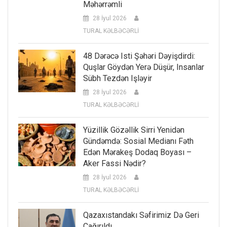
Məhərrəmli
28 İyul 2026
TURAL KƏLBƏCƏRLİ
48 Dərəcə Isti Şəhəri Dəyişdirdi:
Quşlar Göydən Yerə Düşür, Insanlar
Sübh Tezdən Işləyir
28 İyul 2026
TURAL KƏLBƏCƏRLİ
Yüzillik Gözəllik Sirri Yenidən
Gündəmdə: Sosial Medianı Fəth
Edən Mərakeş Dodaq Boyası –
Aker Fassi Nədir?
28 İyul 2026
TURAL KƏLBƏCƏRLİ
Qazaxıstandakı Səfirimiz Də Geri
Çağırıldı