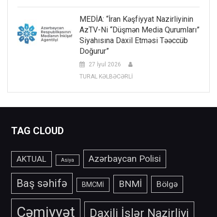
MEDİA: “İran Kəşfiyyat Nazirliyinin
AzTV-Ni “düşmən Media Qurumları”
Siyahısına Daxil Etməsi Təəccüb
Doğurur”
27 İyul 2026
TURAL KƏLBƏCƏRLİ
TAG CLOUD
Azərbaycan Polisi
AKTUAL
Asiya
Baş səhifə
BNMİ
Bölgə
BMCMİ
Cəmiyyət
Daxili İşlər Nazirliyi