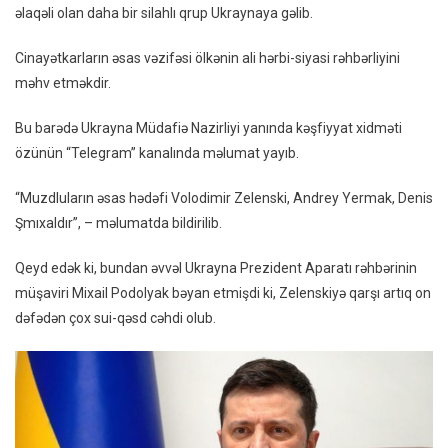
əlaqəli olan daha bir silahlı qrup Ukraynaya gəlib.
Öldür
Üçün
Cinayətkarların əsas vəzifəsi ölkənin ali hərbi-siyasi rəhbərliyini
Ölkəy
məhv etməkdir.
Xüsus
Dəst
Bu barədə Ukrayna Müdafiə Nazirliyi yanında kəşfiyyat xidməti
Göndə
özünün “Telegram” kanalında məlumat yayıb.
“Muzdluların əsas hədəfi Volodimir Zelenski, Andrey Yermak, Denis
Şmıxaldır”, – məlumatda bildirilib.
Qeyd edək ki, bundan əvvəl Ukrayna Prezident Aparatı rəhbərinin
müşaviri Mixail Podolyak bəyan etmişdi ki, Zelenskiyə qarşı artıq on
dəfədən çox sui-qəsd cəhdi olub.