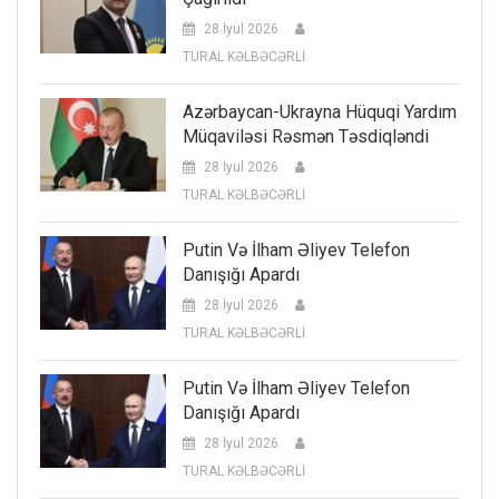
28 İyul 2026
TURAL KƏLBƏCƏRLİ
Azərbaycan-Ukrayna Hüquqi Yardım
Müqaviləsi Rəsmən Təsdiqləndi
28 İyul 2026
TURAL KƏLBƏCƏRLİ
Putin Və İlham Əliyev Telefon
Danışığı Apardı
28 İyul 2026
TURAL KƏLBƏCƏRLİ
Putin Və İlham Əliyev Telefon
Danışığı Apardı
28 İyul 2026
TURAL KƏLBƏCƏRLİ