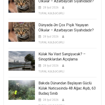
Ölkələr – Azərbaycan Siyahıdadır?
28 İyul 2026
TURAL KƏLBƏCƏRLİ
Dünyada Ən Çox Pişik Yaşayan
Ölkələr – Azərbaycan Siyahıdadır?
28 İyul 2026
TURAL KƏLBƏCƏRLİ
Külək Nə Vaxt Səngiyəcək? –
Sinoptiklərdən Açıqlama
28 İyul 2026
TURAL KƏLBƏCƏRLİ
Bakıda Dünəndən Başlayan Güclü
Külək Nəticəsində 48 Ağac Aşıb, 63
Budaq Sınıb
28 İyul 2026