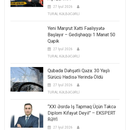
27 İyul 2026
TURAL KƏLBƏCƏRLİ
Yeni Marşrut Xətti Fəaliyyətə
Başlayır – Gedişhaqqı 1 Manat 50
Qəpik
27 İyul 2026
TURAL KƏLBƏCƏRLİ
Qubada Dəhşətli Qəza: 30 Yaşlı
Sürücü Hadisə Yerində Öldü
27 İyul 2026
TURAL KƏLBƏCƏRLİ
“XXI Əsrdə Iş Tapmaq Üçün Təkcə
Diplom Kifayət Deyil” – EKSPERT
RƏYİ
27 İyul 2026