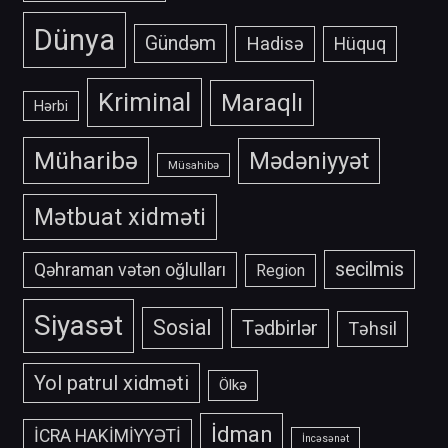
Dünya
Gündəm
Hadisə
Hüquq
Kriminal
Maraqlı
Hərbi
Müharibə
Mədəniyyət
Müsahibə
Mətbuat xidməti
secilmis
Qəhraman vətən oğlulları
Region
Siyasət
Sosial
Tədbirlər
Təhsil
Yol patrul xidməti
Ölkə
İdman
İCRA HAKİMİYYƏTİ
İncəsənət