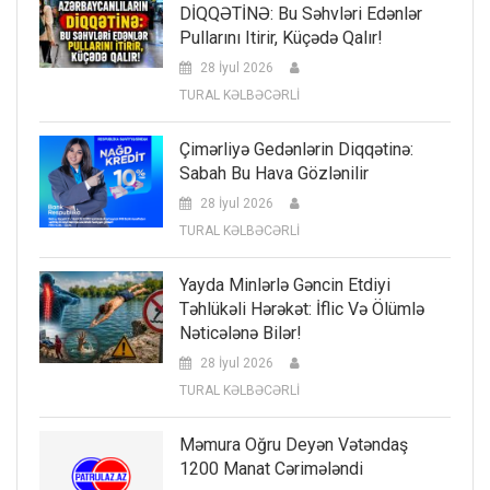
DİQQƏTİNƏ: Bu Səhvləri Edənlər
Pullarını Itirir, Küçədə Qalır!
28 İyul 2026
TURAL KƏLBƏCƏRLİ
Çimərliyə Gedənlərin Diqqətinə:
Sabah Bu Hava Gözlənilir
28 İyul 2026
TURAL KƏLBƏCƏRLİ
Yayda Minlərlə Gəncin Etdiyi
Təhlükəli Hərəkət: İflic Və Ölümlə
Nəticələnə Bilər!
28 İyul 2026
TURAL KƏLBƏCƏRLİ
Məmura Oğru Deyən Vətəndaş
1200 Manat Cərimələndi