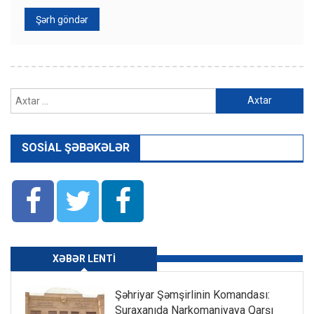
Axtarış:
SOSIAL ŞƏBƏKƏLƏR
XƏBƏR LENTI
Şəhriyar Şəmşirlinin Komandası:
Suraxanıda Narkomaniyaya Qarşı