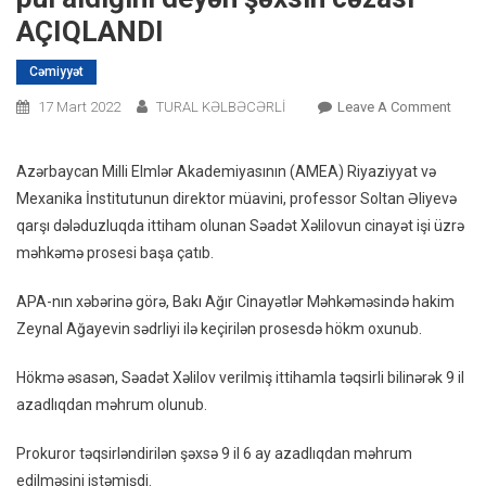
AÇIQLANDI
Cəmiyyət
On
17 Mart 2022
TURAL KƏLBƏCƏRLİ
Leave A Comment
Tağı
Əhmə
Azərbaycan Milli Elmlər Akademiyasının (AMEA) Riyaziyyat və
Sələ
Mexanika İnstitutunun direktor müavini, professor Soltan Əliyevə
2
qarşı dələduzluqda ittiham olunan Səadət Xəlilovun cinayət işi üzrə
Milyo
məhkəmə prosesi başa çatıb.
Pul
Aldığı
APA-nın xəbərinə görə, Bakı Ağır Cinayətlər Məhkəməsində hakim
Deyə
Zeynal Ağayevin sədrliyi ilə keçirilən prosesdə hökm oxunub.
Şəxsi
Cəzas
Hökmə əsasən, Səadət Xəlilov verilmiş ittihamla təqsirli bilinərək 9 il
AÇIQ
azadlıqdan məhrum olunub.
Prokuror təqsirləndirilən şəxsə 9 il 6 ay azadlıqdan məhrum
edilməsini istəmişdi.