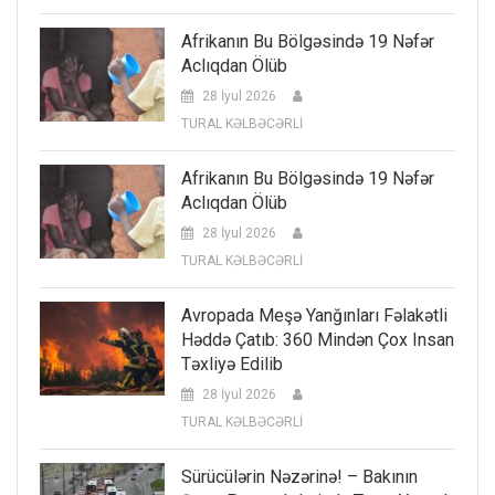
Afrikanın Bu Bölgəsində 19 Nəfər
Aclıqdan Ölüb
28 İyul 2026
TURAL KƏLBƏCƏRLİ
Afrikanın Bu Bölgəsində 19 Nəfər
Aclıqdan Ölüb
28 İyul 2026
TURAL KƏLBƏCƏRLİ
Avropada Meşə Yanğınları Fəlakətli
Həddə Çatıb: 360 Mindən Çox Insan
Təxliyə Edilib
28 İyul 2026
TURAL KƏLBƏCƏRLİ
Sürücülərin Nəzərinə! – Bakının