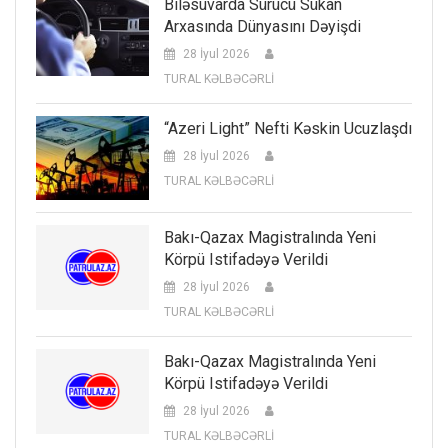
Biləsuvarda Sürücü Sükan
Arxasında Dünyasını Dəyişdi
28 İyul 2026
TURAL KƏLBƏCƏRLİ
“Azeri Light” Nefti Kəskin Ucuzlaşdı
28 İyul 2026
TURAL KƏLBƏCƏRLİ
Bakı-Qazax Magistralında Yeni
Körpü Istifadəyə Verildi
28 İyul 2026
TURAL KƏLBƏCƏRLİ
Bakı-Qazax Magistralında Yeni
Körpü Istifadəyə Verildi
28 İyul 2026
TURAL KƏLBƏCƏRLİ