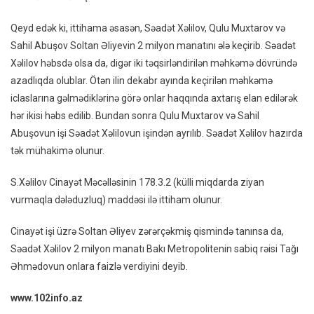
Qeyd edək ki, ittihama əsasən, Səadət Xəlilov, Qulu Muxtarov və
Sahil Abuşov Soltan Əliyevin 2 milyon manatını ələ keçirib. Səadət
Xəlilov həbsdə olsa da, digər iki təqsirləndirilən məhkəmə dövründə
azadlıqda olublar. Ötən ilin dekabr ayında keçirilən məhkəmə
iclaslarına gəlmədiklərinə görə onlar haqqında axtarış elan edilərək
hər ikisi həbs edilib. Bundan sonra Qulu Muxtarov və Sahil
Abuşovun işi Səadət Xəlilovun işindən ayrılıb. Səadət Xəlilov hazırda
tək mühakimə olunur.
S.Xəlilov Cinayət Məcəlləsinin 178.3.2 (külli miqdarda ziyan
vurmaqla dələduzluq) maddəsi ilə ittiham olunur.
Cinayət işi üzrə Soltan Əliyev zərərçəkmiş qismində tanınsa da,
Səadət Xəlilov 2 milyon manatı Bakı Metropolitenin sabiq rəisi Tağı
Əhmədovun onlara faizlə verdiyini deyib.
www.102info.az