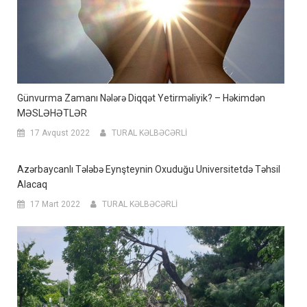
Günvurma Zamanı Nələrə Diqqət Yetirməliyik? – Həkimdən
MƏSLƏHƏTLƏR
17 Avqust 2022
TURAL KƏLBƏCƏRLİ
Azərbaycanlı Tələbə Eynşteynin Oxuduğu Universitetdə Təhsil
Alacaq
17 Mart 2022
TURAL KƏLBƏCƏRLİ