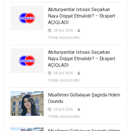
Abituriyentlər Ixtisas Seçərkən
Nəyə Diqqət Etməlidir? – Ekspert
AÇIQLADI
28 İyul 2026
TURAL KƏLBƏCƏRLİ
Abituriyentlər Ixtisas Seçərkən
Nəyə Diqqət Etməlidir? – Ekspert
AÇIQLADI
28 İyul 2026
TURAL KƏLBƏCƏRLİ
Müəllimini Güllələyən Şagirdə Hökm
Oxundu
28 İyul 2026
TURAL KƏLBƏCƏRLİ