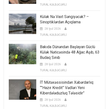
TURAL KƏLBƏCƏRLİ
Külək Nə Vaxt Səngiyəcək? –
Sinoptiklərdən Açıqlama
28 İyul 2026
TURAL KƏLBƏCƏRLİ
Bakıda Dünəndən Başlayan Güclü
Külək Nəticəsində 48 Ağac Aşıb, 63
Budaq Sınıb
28 İyul 2026
TURAL KƏLBƏCƏRLİ
İT Mütəxəssisindən Xəbərdarlıq:
“”Hazır Kredit” Vədləri Yeni
Kiberdələduzluq Tələsidir”
28 İyul 2026
TURAL KƏLBƏCƏRLİ