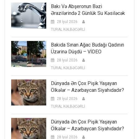
Bakı Və Abşeronun Bəzi
Ərazilərində 2 Günlük Su Kəsiləcək
28 İyul 2026
TURAL KƏLBƏCƏRLİ
Bakıda Sınan Ağac Budağı Qadının
Üzərinə Düşdü – VİDEO
28 İyul 2026
TURAL KƏLBƏCƏRLİ
Dünyada Ən Çox Pişik Yaşayan
Ölkələr – Azərbaycan Siyahıdadır?
28 İyul 2026
TURAL KƏLBƏCƏRLİ
Dünyada Ən Çox Pişik Yaşayan
Ölkələr – Azərbaycan Siyahıdadır?
28 İyul 2026