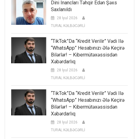
Dini Inancları Təhqir Edən Şəxs
Saxlanıldı
28 İyul 2026
TURAL KƏLBƏCƏRLİ
“TikTok”da “kredit Verilir” Vədi Ilə
“WhatsApp” Hesabınızı Ələ Keçirə
Bilərlər! – Kibermütəxəssisdən
Xəbərdarlıq
28 İyul 2026
TURAL KƏLBƏCƏRLİ
“TikTok”da “kredit Verilir” Vədi Ilə
“WhatsApp” Hesabınızı Ələ Keçirə
Bilərlər! – Kibermütəxəssisdən
Xəbərdarlıq
28 İyul 2026
TURAL KƏLBƏCƏRLİ