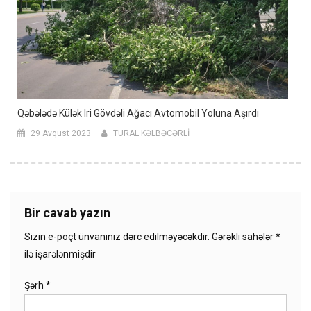
Qəbələdə Külək Iri Gövdəli Ağacı Avtomobil Yoluna Aşırdı
29 Avqust 2023
TURAL KƏLBƏCƏRLİ
Bir cavab yazın
Sizin e-poçt ünvanınız dərc edilməyəcəkdir.
Gərəkli sahələr
*
ilə işarələnmişdir
Şərh
*