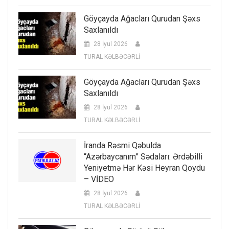
Göyçayda Ağacları Qurudan Şəxs
Saxlanıldı
28 İyul 2026
TURAL KƏLBƏCƏRLİ
Göyçayda Ağacları Qurudan Şəxs
Saxlanıldı
28 İyul 2026
TURAL KƏLBƏCƏRLİ
İranda Rəsmi Qəbulda
“Azərbaycanım” Sədaları: Ərdəbilli
Yeniyetmə Hər Kəsi Heyran Qoydu
– VİDEO
28 İyul 2026
TURAL KƏLBƏCƏRLİ