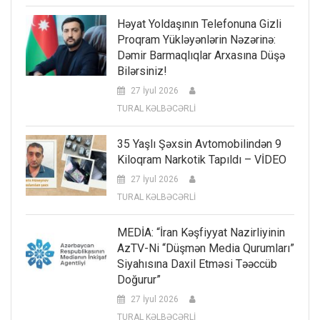
Həyat Yoldaşının Telefonuna Gizli
Proqram Yükləyənlərin Nəzərinə:
Dəmir Barmaqlıqlar Arxasına Düşə
Bilərsiniz!
27 İyul 2026
TURAL KƏLBƏCƏRLİ
35 Yaşlı Şəxsin Avtomobilindən 9
Kiloqram Narkotik Tapıldı – VİDEO
27 İyul 2026
TURAL KƏLBƏCƏRLİ
MEDİA: “İran Kəşfiyyat Nazirliyinin
AzTV-Ni “düşmən Media Qurumları”
Siyahısına Daxil Etməsi Təəccüb
Doğurur”
27 İyul 2026
TURAL KƏLBƏCƏRLİ