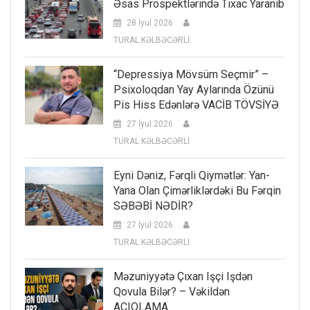
Əsas Prospektlərində Tıxac Yaranıb
28 İyul 2026
TURAL KƏLBƏCƏRLİ
“Depressiya Mövsüm Seçmir” –
Psixoloqdan Yay Aylarında Özünü
Pis Hiss Edənlərə VACİB TÖVSİYƏ
27 İyul 2026
TURAL KƏLBƏCƏRLİ
Eyni Dəniz, Fərqli Qiymətlər: Yan-
Yana Olan Çimərliklərdəki Bu Fərqin
SƏBƏBİ NƏDİR?
27 İyul 2026
TURAL KƏLBƏCƏRLİ
Məzuniyyətə Çıxan Işçi Işdən
Qovula Bilər? – Vəkildən
AÇIQLAMA