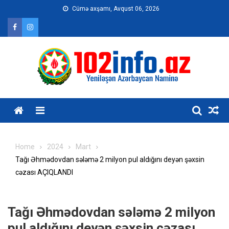
Skip
Cümə axşamı, Avqust 06, 2026
to
content
Home
2024
Mart
Tağı Əhmədovdan sələmə 2 milyon pul aldığını deyən şəxsin
cəzası AÇIQLANDI
Tağı Əhmədovdan sələmə 2 milyon
pul aldığını deyən şəxsin cəzası