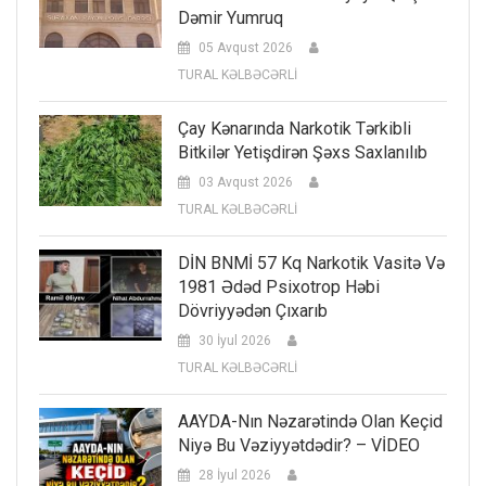
Dəmir Yumruq
05 Avqust 2026
TURAL KƏLBƏCƏRLİ
Çay Kənarında Narkotik Tərkibli
Bitkilər Yetişdirən Şəxs Saxlanılıb
03 Avqust 2026
TURAL KƏLBƏCƏRLİ
DİN BNMİ 57 Kq Narkotik Vasitə Və
1981 Ədəd Psixotrop Həbi
Dövriyyədən Çıxarıb
30 İyul 2026
TURAL KƏLBƏCƏRLİ
AAYDA-Nın Nəzarətində Olan Keçid
Niyə Bu Vəziyyətdədir? – VİDEO
28 İyul 2026