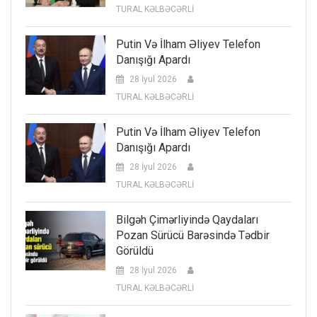
TURAL KƏLBƏCƏRLİ
Putin Və İlham Əliyev Telefon
Danışığı Apardı
28 İyul 2026
TURAL KƏLBƏCƏRLİ
Putin Və İlham Əliyev Telefon
Danışığı Apardı
28 İyul 2026
TURAL KƏLBƏCƏRLİ
Bilgəh Çimərliyində Qaydaları
Pozan Sürücü Barəsində Tədbir
Görüldü
28 İyul 2026
TURAL KƏLBƏCƏRLİ