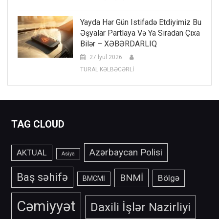
Yayda Hər Gün Istifadə Etdiyimiz Bu
Əşyalar Partlaya Və Ya Sıradan Çıxa
Bilər – XƏBƏRDARLIQ
27 İyul 2026
TURAL KƏLBƏCƏRLİ
TAG CLOUD
Azərbaycan Polisi
AKTUAL
Asiya
Baş səhifə
BNMİ
Bölgə
BMCMİ
Cəmiyyət
Daxili İşlər Nazirliyi