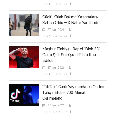
TURAL KƏLBƏCƏRLİ
Güclü Külək Bakıda Xəsarətlərə
Səbəb Oldu – 3 Nəfər Yaralandı
27 İyul 2026
TURAL KƏLBƏCƏRLİ
Məşhur Türkiyəli Repçi “Blok 3″ə
Qarşı Şok Sui-Qəsd Planı Ifşa
Edildi
27 İyul 2026
TURAL KƏLBƏCƏRLİ
“TikTok” Canlı Yayımında Iki Qadını
Təhqir Etdi – 700 Manat
Cərimələndi
27 İyul 2026
TURAL KƏLBƏCƏRLİ