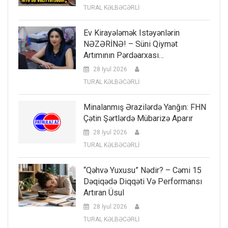
TURAL KƏLBƏCƏRLİ
Ev Kirayələmək Istəyənlərin
NƏZƏRİNƏ! – Süni Qiymət
Artımının Pərdəarxası…
28 İyul 2026
TURAL KƏLBƏCƏRLİ
Minalanmış Ərazilərdə Yanğın: FHN
Çətin Şərtlərdə Mübarizə Aparır
28 İyul 2026
TURAL KƏLBƏCƏRLİ
“Qəhvə Yuxusu” Nədir? – Cəmi 15
Dəqiqədə Diqqəti Və Performansı
Artıran Üsul
28 İyul 2026
TURAL KƏLBƏCƏRLİ