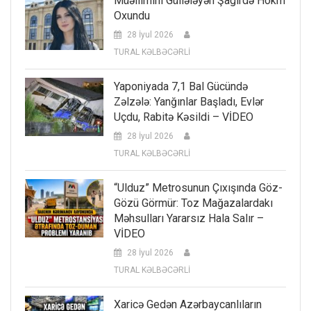
Müəllimini Güllələyən Şagirdə Hökm
Oxundu
28 İyul 2026
TURAL KƏLBƏCƏRLİ
Yaponiyada 7,1 Bal Gücündə
Zəlzələ: Yanğınlar Başladı, Evlər
Uçdu, Rabitə Kəsildi – VİDEO
28 İyul 2026
TURAL KƏLBƏCƏRLİ
“Ulduz” Metrosunun Çıxışında Göz-
Gözü Görmür: Toz Mağazalardakı
Məhsulları Yararsız Hala Salır –
VİDEO
28 İyul 2026
TURAL KƏLBƏCƏRLİ
Xaricə Gedən Azərbaycanlıların