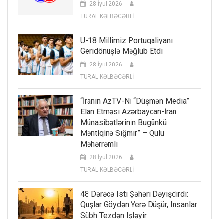
28 İyul 2026
TURAL KƏLBƏCƏRLİ
U-18 Millimiz Portuqaliyanı
Geridönüşlə Məğlub Etdi
28 İyul 2026
TURAL KƏLBƏCƏRLİ
“İranın AzTV-Ni “düşmən Media”
Elan Etməsi Azərbaycan-İran
Münasibətlərinin Bugünkü
Məntiqinə Sığmır” – Qulu
Məhərrəmli
28 İyul 2026
TURAL KƏLBƏCƏRLİ
48 Dərəcə Isti Şəhəri Dəyişdirdi:
Quşlar Göydən Yerə Düşür, Insanlar
Sübh Tezdən Işləyir