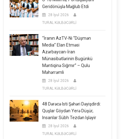
Geridönüşlə Məğlub Etdi
28 İyul 2026
TURAL KƏLBƏCƏRLİ
“İranın AzTV-Ni “düşmən
Media” Elan Etməsi
Azərbaycan-İran
Münasibətlərinin Bugünkü
Məntiqinə Sığmır” – Qulu
Məhərrəmli
28 İyul 2026
TURAL KƏLBƏCƏRLİ
48 Dərəcə Isti Şəhəri Dəyişdirdi:
Quşlar Göydən Yerə Düşür,
Insanlar Sübh Tezdən Işləyir
28 İyul 2026
TURAL KƏLBƏCƏRLİ