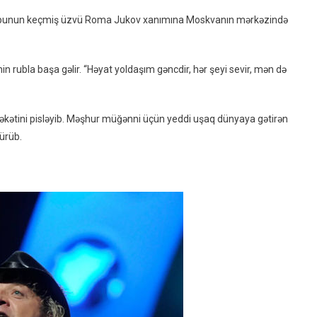
Müğənni
” qrupunun keçmiş üzvü Roma Jukov xanımına Moskvanın mərkəzində
Həyat
Yoldaşına
Intim
n rubla başa gəlir. “Həyat yoldaşım gəncdir, hər şeyi sevir, mən də
Mallar
Mağazası
Hədiyyə
kətini pisləyib. Məşhur müğənni üçün yeddi uşaq dünyaya gətirən
Etdi
ürüb.