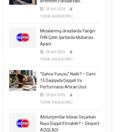
Artımının Pərdəarxası…
28 İyul 2026
TURAL KƏLBƏCƏRLİ
Minalanmış Ərazilərdə Yanğın:
FHN Çətin Şərtlərdə Mübarizə
Aparır
28 İyul 2026
TURAL KƏLBƏCƏRLİ
“Qəhvə Yuxusu” Nədir? – Cəmi
15 Dəqiqədə Diqqəti Və
Performansı Artıran Üsul
28 İyul 2026
TURAL KƏLBƏCƏRLİ
Abituriyentlər Ixtisas Seçərkən
Nəyə Diqqət Etməlidir? – Ekspert
AÇIQLADI