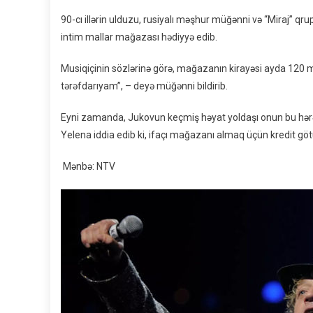
90-cı illərin ulduzu, rusiyalı məşhur müğənni və “Miraj
intim mallar mağazası hədiyyə edib.
Musiqiçinin sözlərinə görə, mağazanın kirayəsi ayda 120 mi
tərəfdarıyam”, – deyə müğənni bildirib.
Eyni zamanda, Jukovun keçmiş həyat yoldaşı onun bu hərə
Yelena iddia edib ki, ifaçı mağazanı almaq üçün kredit göt
Mənbə: NTV