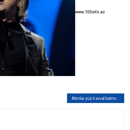
www.102info.az
Alimlər yüz il əvvəl batmış gəmidə yeni heyvan növü tapıblar