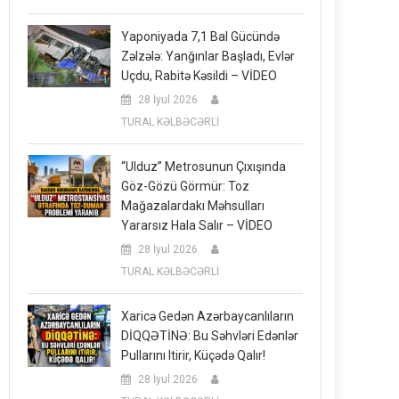
Yaponiyada 7,1 Bal Gücündə
Zəlzələ: Yanğınlar Başladı, Evlər
Uçdu, Rabitə Kəsildi – VİDEO
28 İyul 2026
TURAL KƏLBƏCƏRLİ
“Ulduz” Metrosunun Çıxışında
Göz-Gözü Görmür: Toz
Mağazalardakı Məhsulları
Yararsız Hala Salır – VİDEO
28 İyul 2026
TURAL KƏLBƏCƏRLİ
Xaricə Gedən Azərbaycanlıların
DİQQƏTİNƏ: Bu Səhvləri Edənlər
Pullarını Itirir, Küçədə Qalır!
28 İyul 2026