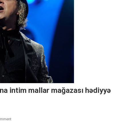
ına intim mallar mağazası hədiyyə
On
omment
Rusiyalı