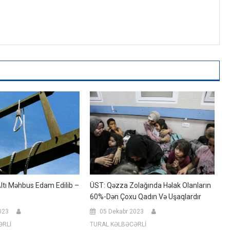
ltı Məhbus Edam Edilib –
ÜST: Qəzza Zolağında Həlak Olanların
60%-Dən Çoxu Qadın Və Uşaqlardır
023
05 Dekabr 2023
ƏRLİ
TURAL KƏLBƏCƏRLİ