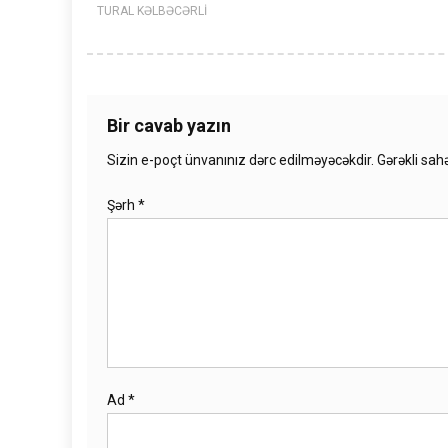
TURAL KƏLBƏCƏRLİ
Bir cavab yazın
Sizin e-poçt ünvanınız dərc edilməyəcəkdir.
Gərəkli sah
Şərh
*
Ad
*