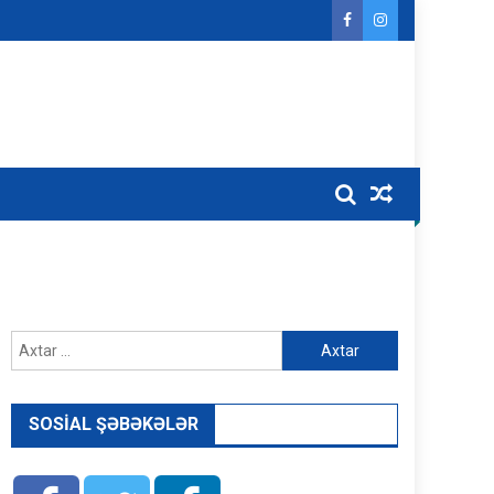
Axtarış:
SOSIAL ŞƏBƏKƏLƏR