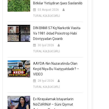
Bitkilər Yetişdirən Şəxs Saxlanılıb
03 Avqust 2026
TURAL KƏLBƏCƏRLİ
DİN BNMİ 57 Kq Narkotik Vasitə
Və 1981 Ədəd Psixotrop Həbi
Dövriyyədən Çıxarıb
30 İyul 2026
TURAL KƏLBƏCƏRLİ
AAYDA-Nın Nəzarətində Olan
Keçid Niyə Bu Vəziyyətdədir? –
VİDEO
28 İyul 2026
TURAL KƏLBƏCƏRLİ
Ev Kirayələmək Istəyənlərin
NƏZƏRİNƏ! – Süni Qiymət