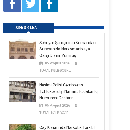
XƏBƏR LENTI
Şəhriyar Şəmşirlinin Komandası:
Suraxanıda Narkomaniyaya
Qarşı Dəmir Yumruq
05 Avqust 2026
TURAL KƏLBƏCƏRLİ
Nəsimi Polisi Cəmiyyətin
Təhlükəsizliyi Naminə Fədakarlıq
Nümunəsi Göstərir
05 Avqust 2026
TURAL KƏLBƏCƏRLİ
Çay Kənarında Narkotik Tərkibli