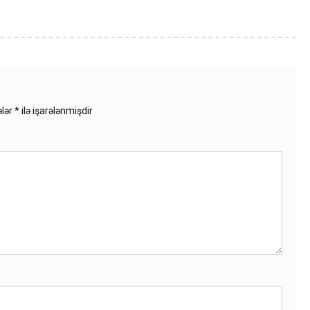
ələr
*
ilə işarələnmişdir