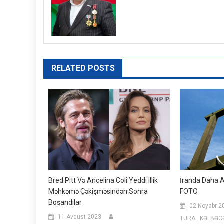
RELATED POSTS
Bred Pitt Və Ancelina Coli Yeddi Illik
İranda Daha A
Məhkəmə Çəkişməsindən Sonra
FOTO
Boşandılar
02 Noyabr 2
11 Avqust 2023
TURAL KƏLBƏC