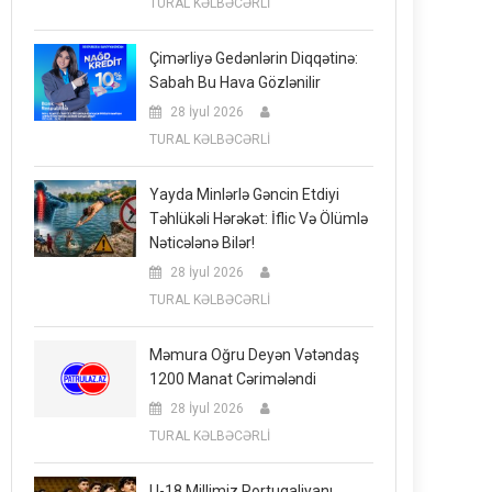
TURAL KƏLBƏCƏRLİ
Çimərliyə Gedənlərin Diqqətinə:
Sabah Bu Hava Gözlənilir
28 İyul 2026
TURAL KƏLBƏCƏRLİ
Yayda Minlərlə Gəncin Etdiyi
Təhlükəli Hərəkət: İflic Və Ölümlə
Nəticələnə Bilər!
28 İyul 2026
TURAL KƏLBƏCƏRLİ
Məmura Oğru Deyən Vətəndaş
1200 Manat Cərimələndi
28 İyul 2026
TURAL KƏLBƏCƏRLİ
U-18 Millimiz Portuqaliyanı