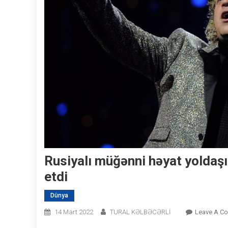
Rusiyalı müğənni həyat yoldaş
etdi
Dünya
14 Mart 2022
TURAL KƏLBƏCƏRLİ
Leave A C