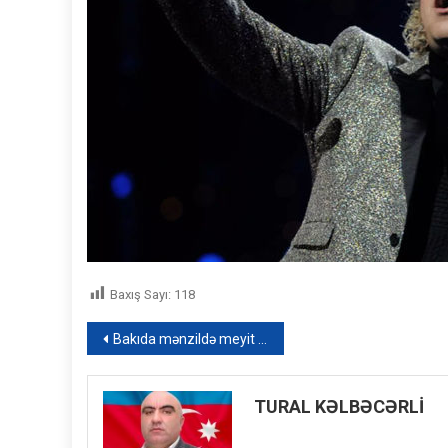
Baxış Sayı:
118
Yazı
Bakıda mənzildə meyit aşkarlanıb
naviqasiyası
TURAL KƏLBƏCƏRLİ