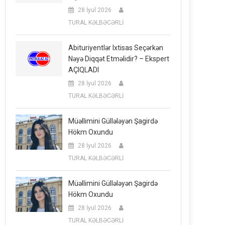
28 İyul 2026
TURAL KƏLBƏCƏRLİ
Abituriyentlər Ixtisas Seçərkən
Nəyə Diqqət Etməlidir? – Ekspert
AÇIQLADI
28 İyul 2026
TURAL KƏLBƏCƏRLİ
Müəllimini Güllələyən Şagirdə
Hökm Oxundu
28 İyul 2026
TURAL KƏLBƏCƏRLİ
Müəllimini Güllələyən Şagirdə
Hökm Oxundu
28 İyul 2026
TURAL KƏLBƏCƏRLİ