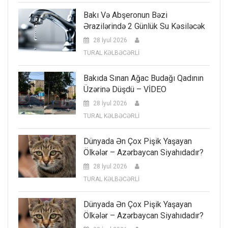
Bakı Və Abşeronun Bəzi
Ərazilərində 2 Günlük Su Kəsiləcək
28 İyul 2026
TURAL KƏLBƏCƏRLİ
Bakıda Sınan Ağac Budağı Qadının
Üzərinə Düşdü – VİDEO
28 İyul 2026
TURAL KƏLBƏCƏRLİ
Dünyada Ən Çox Pişik Yaşayan
Ölkələr – Azərbaycan Siyahıdadır?
28 İyul 2026
TURAL KƏLBƏCƏRLİ
Dünyada Ən Çox Pişik Yaşayan
Ölkələr – Azərbaycan Siyahıdadır?