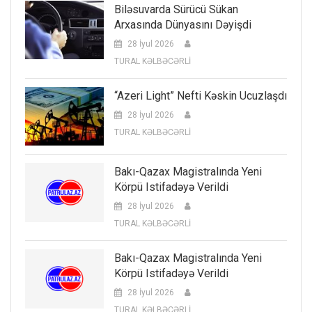
Biləsuvarda Sürücü Sükan
Arxasında Dünyasını Dəyişdi
28 İyul 2026
TURAL KƏLBƏCƏRLİ
“Azeri Light” Nefti Kəskin Ucuzlaşdı
28 İyul 2026
TURAL KƏLBƏCƏRLİ
Bakı-Qazax Magistralında Yeni
Körpü Istifadəyə Verildi
28 İyul 2026
TURAL KƏLBƏCƏRLİ
Bakı-Qazax Magistralında Yeni
Körpü Istifadəyə Verildi
28 İyul 2026
TURAL KƏLBƏCƏRLİ