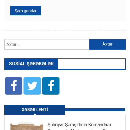
Axtarış:
SOSIAL ŞƏBƏKƏLƏR
XƏBƏR LENTI
Şəhriyar Şəmşirlinin Komandası: