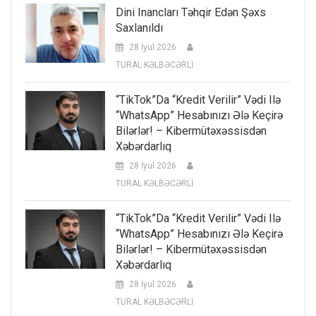
Dini Inancları Təhqir Edən Şəxs
Saxlanıldı
28 İyul 2026
TURAL KƏLBƏCƏRLİ
“TikTok”da “kredit Verilir” Vədi Ilə
“WhatsApp” Hesabınızı Ələ Keçirə
Bilərlər! – Kibermütəxəssisdən
Xəbərdarlıq
28 İyul 2026
TURAL KƏLBƏCƏRLİ
“TikTok”da “kredit Verilir” Vədi Ilə
“WhatsApp” Hesabınızı Ələ Keçirə
Bilərlər! – Kibermütəxəssisdən
Xəbərdarlıq
28 İyul 2026
TURAL KƏLBƏCƏRLİ