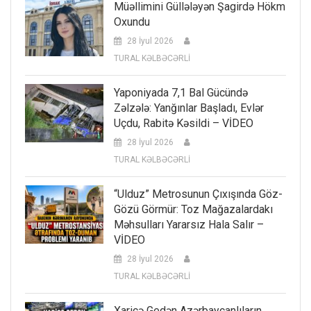
Müəllimini Güllələyən Şagirdə Hökm
Oxundu
28 İyul 2026
TURAL KƏLBƏCƏRLİ
Yaponiyada 7,1 Bal Gücündə
Zəlzələ: Yanğınlar Başladı, Evlər
Uçdu, Rabitə Kəsildi – VİDEO
28 İyul 2026
TURAL KƏLBƏCƏRLİ
“Ulduz” Metrosunun Çıxışında Göz-
Gözü Görmür: Toz Mağazalardakı
Məhsulları Yararsız Hala Salır –
VİDEO
28 İyul 2026
TURAL KƏLBƏCƏRLİ
Xaricə Gedən Azərbaycanlıların