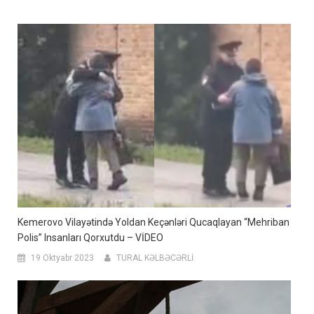
Kemerovo Vilayətində Yoldan Keçənləri Qucaqlayan “mehriban
Polis” Insanları Qorxutdu – VİDEO
19 Oktyabr 2023
TURAL KƏLBƏCƏRLİ