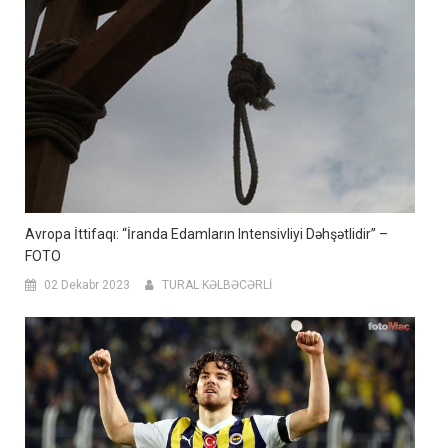
Avropa İttifaqı: “İranda Edamların Intensivliyi Dəhşətlidir” –
FOTO
02 Dekabr 2023
TURAL KƏLBƏCƏRLİ