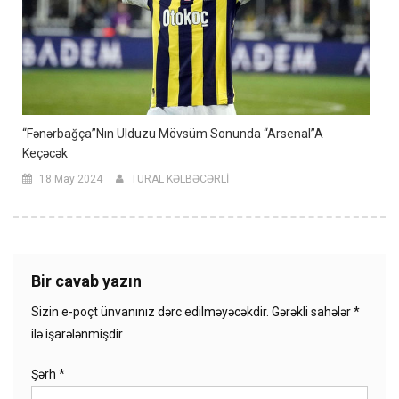
“Fənərbağça”nın Ulduzu Mövsüm Sonunda “Arsenal”a
Keçəcək
18 May 2024
TURAL KƏLBƏCƏRLİ
Bir cavab yazın
Sizin e-poçt ünvanınız dərc edilməyəcəkdir.
Gərəkli sahələr
*
ilə işarələnmişdir
Şərh
*