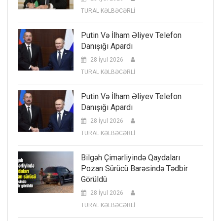
TURAL KƏLBƏCƏRLİ
Putin Və İlham Əliyev Telefon
Danışığı Apardı
28 İyul 2026
TURAL KƏLBƏCƏRLİ
Putin Və İlham Əliyev Telefon
Danışığı Apardı
28 İyul 2026
TURAL KƏLBƏCƏRLİ
Bilgəh Çimərliyində Qaydaları
Pozan Sürücü Barəsində Tədbir
Görüldü
28 İyul 2026
TURAL KƏLBƏCƏRLİ