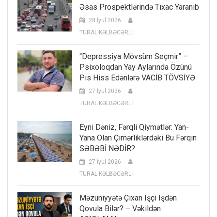
Əsas Prospektlərində Tıxac Yaranıb
28 İyul 2026
TURAL KƏLBƏCƏRLİ
“Depressiya Mövsüm Seçmir” –
Psixoloqdan Yay Aylarında Özünü
Pis Hiss Edənlərə VACİB TÖVSİYƏ
27 İyul 2026
TURAL KƏLBƏCƏRLİ
Eyni Dəniz, Fərqli Qiymətlər: Yan-
Yana Olan Çimərliklərdəki Bu Fərqin
SƏBƏBİ NƏDİR?
27 İyul 2026
TURAL KƏLBƏCƏRLİ
Məzuniyyətə Çıxan Işçi Işdən
Qovula Bilər? – Vəkildən