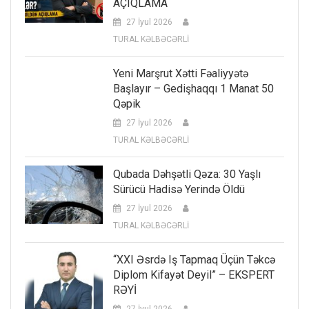
AÇIQLAMA
27 İyul 2026
TURAL KƏLBƏCƏRLİ
Yeni Marşrut Xətti Fəaliyyətə
Başlayır – Gedişhaqqı 1 Manat 50
Qəpik
27 İyul 2026
TURAL KƏLBƏCƏRLİ
Qubada Dəhşətli Qəza: 30 Yaşlı
Sürücü Hadisə Yerində Öldü
27 İyul 2026
TURAL KƏLBƏCƏRLİ
“XXI Əsrdə Iş Tapmaq Üçün Təkcə
Diplom Kifayət Deyil” – EKSPERT
RƏYİ