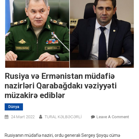
Rusiya və Ermənistan müdafiə
nazirləri Qarabağdakı vəziyyəti
müzakirə ediblər
Dünya
On
24 Mart 2022
TURAL KƏLBƏCƏRLİ
Leave A Comment
Rusiy
Və
Rusiyanın müdafiə naziri, ordu generalı Sergey Şoyqu cümə
Ermən