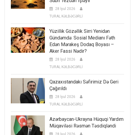
Sübh Tezdən Işləyir
28 İyul 2026
TURAL KƏLBƏCƏRLİ
Yüzillik Gözəllik Sirri Yenidən
Gündəmdə: Sosial Medianı Fəth
Edən Mərakeş Dodaq Boyası –
Aker Fassi Nədir?
28 İyul 2026
TURAL KƏLBƏCƏRLİ
Qazaxıstandakı Səfirimiz Də Geri
Çağırıldı
28 İyul 2026
TURAL KƏLBƏCƏRLİ
Azərbaycan-Ukrayna Hüquqi Yardım
Müqaviləsi Rəsmən Təsdiqləndi
28 İyul 2026