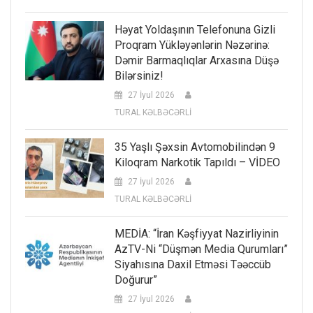
Həyat Yoldaşının Telefonuna Gizli
Proqram Yükləyənlərin Nəzərinə:
Dəmir Barmaqlıqlar Arxasına Düşə
Bilərsiniz!
27 İyul 2026
TURAL KƏLBƏCƏRLİ
35 Yaşlı Şəxsin Avtomobilindən 9
Kiloqram Narkotik Tapıldı – VİDEO
27 İyul 2026
TURAL KƏLBƏCƏRLİ
MEDİA: “İran Kəşfiyyat Nazirliyinin
AzTV-Ni “düşmən Media Qurumları”
Siyahısına Daxil Etməsi Təəccüb
Doğurur”
27 İyul 2026