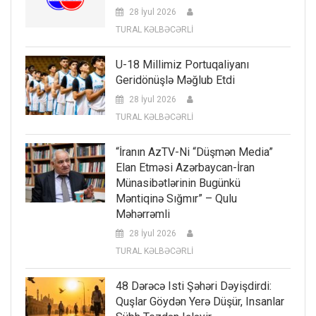
28 İyul 2026
TURAL KƏLBƏCƏRLİ
U-18 Millimiz Portuqaliyanı
Geridönüşlə Məğlub Etdi
28 İyul 2026
TURAL KƏLBƏCƏRLİ
“İranın AzTV-Ni “düşmən Media”
Elan Etməsi Azərbaycan-İran
Münasibətlərinin Bugünkü
Məntiqinə Sığmır” – Qulu
Məhərrəmli
28 İyul 2026
TURAL KƏLBƏCƏRLİ
48 Dərəcə Isti Şəhəri Dəyişdirdi:
Quşlar Göydən Yerə Düşür, Insanlar