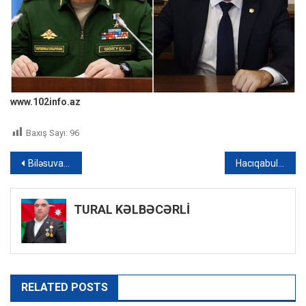
www.102info.az
Baxış Sayı:
96
Yazı
Biləsuvarda avtomobillər toqquşub, xəsarət alanlar var – FOTO
Hacıqabulda yol qəzasında iki nəfər xəsarət alıb
naviqasiyası
TURAL KƏLBƏCƏRLİ
RELATED POSTS