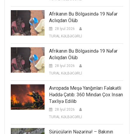
Afrikanın Bu Bölgəsində 19 Nəfər
Aclıqdan Ölüb
28 İyul 2026
TURAL KƏLBƏCƏRLİ
Afrikanın Bu Bölgəsində 19 Nəfər
Aclıqdan Ölüb
28 İyul 2026
TURAL KƏLBƏCƏRLİ
Avropada Meşə Yanğınları Fəlakətli
Həddə Çatıb: 360 Mindən Çox Insan
Təxliyə Edilib
28 İyul 2026
TURAL KƏLBƏCƏRLİ
Sürücülərin Nəzərinə! – Bakının