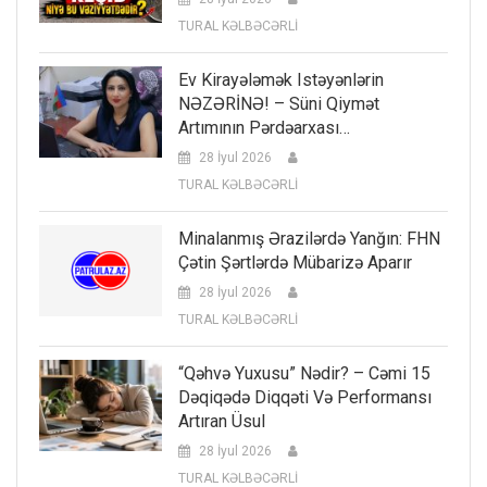
TURAL KƏLBƏCƏRLİ
Ev Kirayələmək Istəyənlərin
NƏZƏRİNƏ! – Süni Qiymət
Artımının Pərdəarxası…
28 İyul 2026
TURAL KƏLBƏCƏRLİ
Minalanmış Ərazilərdə Yanğın: FHN
Çətin Şərtlərdə Mübarizə Aparır
28 İyul 2026
TURAL KƏLBƏCƏRLİ
“Qəhvə Yuxusu” Nədir? – Cəmi 15
Dəqiqədə Diqqəti Və Performansı
Artıran Üsul
28 İyul 2026
TURAL KƏLBƏCƏRLİ