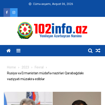
Skip
Cümə axşamı, Avqust 06, 2026
to
content
Home
2023
Fevral
Rusiya və Ermənistan müdafiə nazirləri Qarabağdakı
vəziyyəti müzakirə ediblər