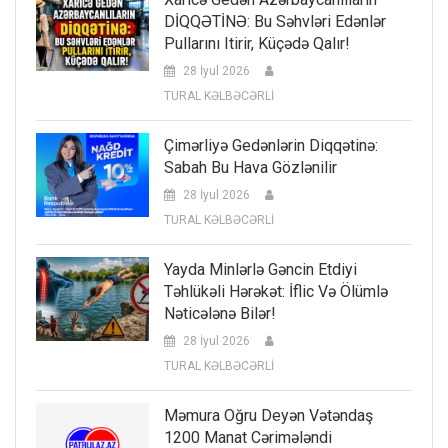
DİQQƏTİNƏ: Bu Səhvləri Edənlər
Pullarını Itirir, Küçədə Qalır!
28 İyul 2026
TURAL KƏLBƏCƏRLİ
Çimərliyə Gedənlərin Diqqətinə:
Sabah Bu Hava Gözlənilir
28 İyul 2026
TURAL KƏLBƏCƏRLİ
Yayda Minlərlə Gəncin Etdiyi
Təhlükəli Hərəkət: İflic Və Ölümlə
Nəticələnə Bilər!
28 İyul 2026
TURAL KƏLBƏCƏRLİ
Məmura Oğru Deyən Vətəndaş
1200 Manat Cərimələndi