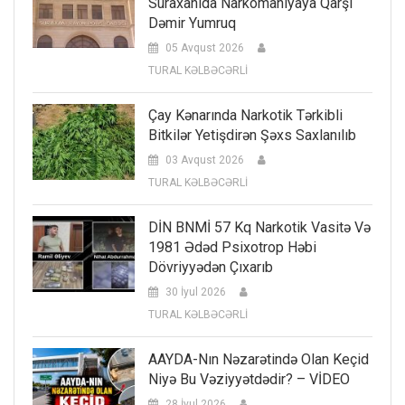
Suraxanıda Narkomaniyaya Qarşı
Dəmir Yumruq
05 Avqust 2026
TURAL KƏLBƏCƏRLİ
Çay Kənarında Narkotik Tərkibli
Bitkilər Yetişdirən Şəxs Saxlanılıb
03 Avqust 2026
TURAL KƏLBƏCƏRLİ
DİN BNMİ 57 Kq Narkotik Vasitə Və
1981 Ədəd Psixotrop Həbi
Dövriyyədən Çıxarıb
30 İyul 2026
TURAL KƏLBƏCƏRLİ
AAYDA-Nın Nəzarətində Olan Keçid
Niyə Bu Vəziyyətdədir? – VİDEO
28 İyul 2026