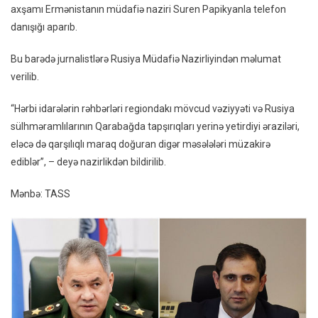
axşamı Ermənistanın müdafiə naziri Suren Papikyanla telefon
Müda
danışığı aparıb.
Nazirl
Qara
Bu barədə jurnalistlərə Rusiya Müdafiə Nazirliyindən məlumat
Vəziy
verilib.
Müza
Edibl
“Hərbi idarələrin rəhbərləri regiondakı mövcud vəziyyəti və Rusiya
sülhməramlılarının Qarabağda tapşırıqları yerinə yetirdiyi əraziləri,
eləcə də qarşılıqlı maraq doğuran digər məsələləri müzakirə
ediblər”, – deyə nazirlikdən bildirilib.
Mənbə: TASS