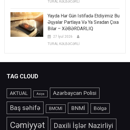
TURAL KƏLBƏCƏRLİ
Yayda Hər Gün Istifadə Etdiyimiz Bu
Əşyalar Partlaya Və Ya Sıradan Çıxa
Bilər – XƏBƏRDARLIQ
27 İyul 2026
TURAL KƏLBƏCƏRLİ
TAG CLOUD
Azərbaycan Polisi
AKTUAL
Asiya
Baş səhifə
BNMİ
Bölgə
BMCMİ
Cəmiyyət
Daxili İşlər Nazirliyi