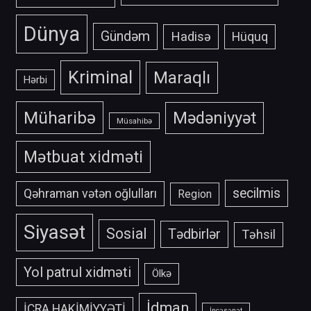
Dünya
Gündəm
Hadisə
Hüquq
Kriminal
Maraqlı
Hərbi
Müharibə
Mədəniyyət
Müsahibə
Mətbuat xidməti
secilmis
Qəhraman vətən oğlulları
Region
Siyasət
Sosial
Tədbirlər
Təhsil
Yol patrul xidməti
Ölkə
İdman
İCRA HAKİMİYYƏTİ
İncəsənət