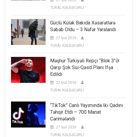
27 İyul 2026
TURAL KƏLBƏCƏRLİ
Güclü Külək Bakıda Xəsarətlərə
Səbəb Oldu – 3 Nəfər Yaralandı
27 İyul 2026
TURAL KƏLBƏCƏRLİ
Məşhur Türkiyəli Repçi “Blok 3″ə
Qarşı Şok Sui-Qəsd Planı Ifşa
Edildi
27 İyul 2026
TURAL KƏLBƏCƏRLİ
“TikTok” Canlı Yayımında Iki Qadını
Təhqir Etdi – 700 Manat
Cərimələndi
27 İyul 2026
TURAL KƏLBƏCƏRLİ