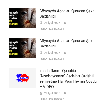
Göyçayda Ağacları Qurudan Şəxs
Saxlanıldı
28 İyul 2026
TURAL KƏLBƏCƏRLİ
Göyçayda Ağacları Qurudan Şəxs
Saxlanıldı
28 İyul 2026
TURAL KƏLBƏCƏRLİ
İranda Rəsmi Qəbulda
“Azərbaycanım” Sədaları: Ərdəbilli
Yeniyetmə Hər Kəsi Heyran Qoydu
– VİDEO
28 İyul 2026
TURAL KƏLBƏCƏRLİ