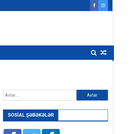
Axtarış:
SOSIAL ŞƏBƏKƏLƏR