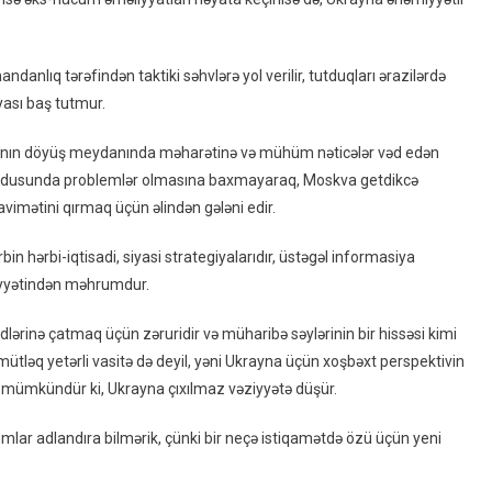
lıq tərəfindən taktiki səhvlərə yol verilir, tutduqları ərazilərdə
yası baş tutmur.
nanın döyüş meydanında məharətinə və mühüm nəticələr vəd edən
iya ordusunda problemlər olmasına baxmayaraq, Moskva getdikcə
mətini qırmaq üçün əlindən gələni edir.
in hərbi-iqtisadi, siyasi strategiyalarıdır, üstəgəl informasiya
liyyətindən məhrumdur.
inə çatmaq üçün zəruridir və müharibə səylərinin bir hissəsi kimi
ütləq yetərli vasitə də deyil, yəni Ukrayna üçün xoşbəxt perspektivin
k mümkündür ki, Ukrayna çıxılmaz vəziyyətə düşür.
mlar adlandıra bilmərik, çünki bir neçə istiqamətdə özü üçün yeni