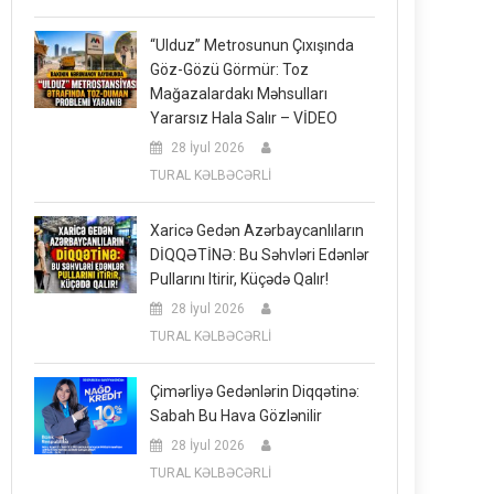
“Ulduz” Metrosunun Çıxışında
Göz-Gözü Görmür: Toz
Mağazalardakı Məhsulları
Yararsız Hala Salır – VİDEO
28 İyul 2026
TURAL KƏLBƏCƏRLİ
Xaricə Gedən Azərbaycanlıların
DİQQƏTİNƏ: Bu Səhvləri Edənlər
Pullarını Itirir, Küçədə Qalır!
28 İyul 2026
TURAL KƏLBƏCƏRLİ
Çimərliyə Gedənlərin Diqqətinə:
Sabah Bu Hava Gözlənilir
28 İyul 2026
TURAL KƏLBƏCƏRLİ