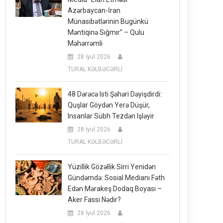
Azərbaycan-İran
Münasibətlərinin Bugünkü
Məntiqinə Sığmır” – Qulu
Məhərrəmli
28 İyul 2026
TURAL KƏLBƏCƏRLİ
48 Dərəcə Isti Şəhəri Dəyişdirdi:
Quşlar Göydən Yerə Düşür,
Insanlar Sübh Tezdən Işləyir
28 İyul 2026
TURAL KƏLBƏCƏRLİ
Yüzillik Gözəllik Sirri Yenidən
Gündəmdə: Sosial Medianı Fəth
Edən Mərakeş Dodaq Boyası –
Aker Fassi Nədir?
28 İyul 2026