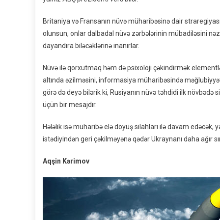
Britaniya və Fransanın nüvə müharibəsinə dair straregiyası
olunsun, onlar dalbadal nüvə zərbələrinin mübadiləsini nəzə
dayandıra biləcəklərinə inanırlar.
Nüvə ilə qorxutmaq həm də psixoloji çəkindirmək elementlər
altında əzilməsini, informasiya müharibəsində məğlubiyyət
görə də deyə bilərik ki, Rusiyanın nüvə təhdidi ilk növbə
üçün bir mesajdır.
Hələlik isə müharibə elə döyüş silahları ilə davam edəcək, 
istədiyindən geri çəkilməyənə qədər Ukraynanı daha ağır sı
Aqşin Kərimov