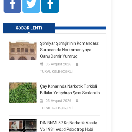
XƏBƏR LENTI
Şəhriyar Şəmşirlinin Komandası:
Suraxanıda Narkomaniyaya
Qarşı Dəmir Yumruq
05 Avqust 2026
TURAL KƏLBƏCƏRLİ
Çay Kənarında Narkotik Tərkibli
Bitkilər Yetişdirən Şəxs Saxlanılıb
03 Avqust 2026
TURAL KƏLBƏCƏRLİ
DİN BNMİ 57 Kq Narkotik Vasitə
Və 1981 Ədəd Psixotrop Həbi