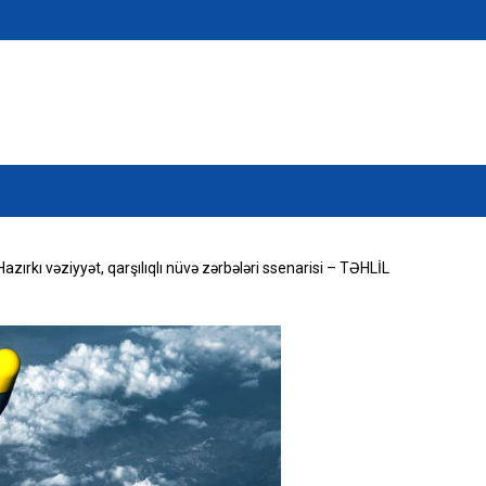
zırkı vəziyyət, qarşılıqlı nüvə zərbələri ssenarisi – TƏHLİL