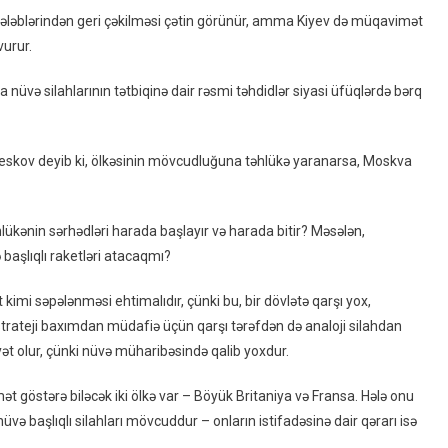
 tələblərindən geri çəkilməsi çətin görünür, amma Kiyev də müqavimət
vurur.
a nüvə silahlarının tətbiqinə dair rəsmi təhdidlər siyasi üfüqlərdə bərq
 Peskov deyib ki, ölkəsinin mövcudluğuna təhlükə yaranarsa, Moskva
kənin sərhədləri harada başlayır və harada bitir? Məsələn,
başlıqlı raketləri atacaqmı?
mi səpələnməsi ehtimalıdır, çünki bu, bir dövlətə qarşı yox,
 strateji baxımdan müdafiə üçün qarşı tərəfdən də analoji silahdan
yyət olur, çünki nüvə müharibəsində qalib yoxdur.
göstərə biləcək iki ölkə var – Böyük Britaniya və Fransa. Hələ onu
ə başlıqlı silahları mövcuddur – onların istifadəsinə dair qərarı isə