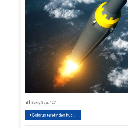
Baxış Sayı:
127
Yazı
Belarus tərəfindən hücum gözlənilir: Kiyevin aqibəti necə olacaq? – VİDEO
naviqasiyası