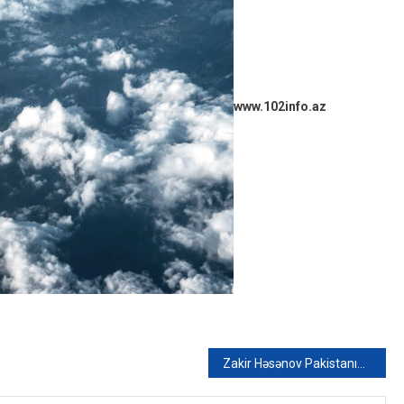
www.102info.az
Zakir Həsənov Pakistanın Quru Qoşunları komandanı ilə görüşdü