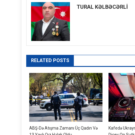
TURAL KƏLBƏCƏRLİ
RELATED POSTS
ABŞ-Də Atışma Zamanı Üç Qadın Və
Kafedə Ukrayn
13 Yaşlı Qız Həlak Oldu
Dicey On Sutka