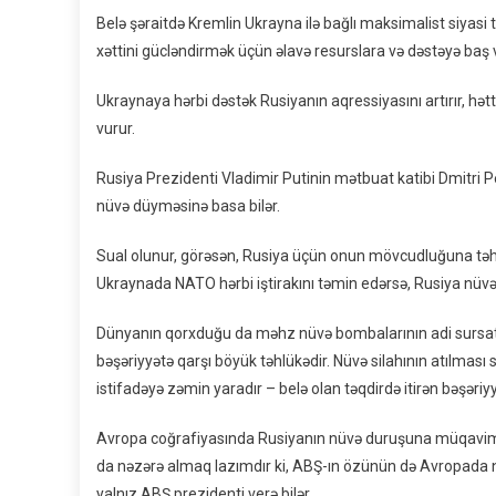
Belə şəraitdə Kremlin Ukrayna ilə bağlı maksimalist siyasi
xəttini gücləndirmək üçün əlavə resurslara və dəstəyə baş 
Ukraynaya hərbi dəstək Rusiyanın aqressiyasını artırır, hətt
vurur.
Rusiya Prezidenti Vladimir Putinin mətbuat katibi Dmitri
nüvə düyməsinə basa bilər.
Sual olunur, görəsən, Rusiya üçün onun mövcudluğuna təhlü
Ukraynada NATO hərbi iştirakını təmin edərsə, Rusiya nüvə 
Dünyanın qorxduğu da məhz nüvə bombalarının adi sursat ki
bəşəriyyətə qarşı böyük təhlükədir. Nüvə silahının atılması
istifadəyə zəmin yaradır – belə olan təqdirdə itirən bəşəri
Avropa coğrafiyasında Rusiyanın nüvə duruşuna müqavimət 
da nəzərə almaq lazımdır ki, ABŞ-ın özünün də Avropada nüv
yalnız ABŞ prezidenti verə bilər.