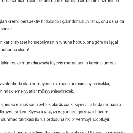
a tərəflərin sülh modeli üçün düsturları bir-birinin həzmindən
Müharibəsi:
Hazırkı
Vəziyyət,
arı Kremli perspektiv hədələrdən çəkindirmək əvəzinə, onu daha da
Qarşılıqlı
əndirir.
Nüvə
Zərbələri
 xarici siyasət konsepsiyasının ruhuna hopub, ona görə də işğal
Ssenarisi
 müharibə olsun!
–
TƏHLİL
 – lakin maksimum dərəcədə Kiyevin maraqlarının təmin olunması
ekvivalentində olan nümayəndələr masa arxasına əyləşəcəklər,
danındakı əməliyyatlar müəyyənləşdirəcək.
ş hesab etmək sadəlövhlük olardı, çünki Kiyev ətrafında mühasirə
 Ukrayna ordusu Kiyevə irəliləyən qoşunlara qarşı əks-hücum
 olunmaq taktikası ilə rus ordusuna itkilər verməyi hədəfləyir.
isə əks-hücum əməliyyatları həyata keçirilsə də, Ukrayna əhəmiyyətli