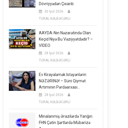
Dövriyyədən Çıxarıb
30 İyul 2026
TURAL KƏLBƏCƏRLİ
AAYDA-Nın Nəzarətində Olan
Keçid Niyə Bu Vəziyyətdədir? –
VİDEO
28 İyul 2026
TURAL KƏLBƏCƏRLİ
Ev Kirayələmək Istəyənlərin
NƏZƏRİNƏ! – Süni Qiymət
Artımının Pərdəarxası…
28 İyul 2026
TURAL KƏLBƏCƏRLİ
Minalanmış Ərazilərdə Yanğın:
FHN Çətin Şərtlərdə Mübarizə