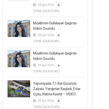
28 İyul 2026
TURAL KƏLBƏCƏRLİ
Müəllimini Güllələyən Şagirdə
Hökm Oxundu
28 İyul 2026
TURAL KƏLBƏCƏRLİ
Müəllimini Güllələyən Şagirdə
Hökm Oxundu
28 İyul 2026
TURAL KƏLBƏCƏRLİ
Yaponiyada 7,1 Bal Gücündə
Zəlzələ: Yanğınlar Başladı, Evlər
Uçdu, Rabitə Kəsildi – VİDEO
28 İyul 2026
TURAL KƏLBƏCƏRLİ