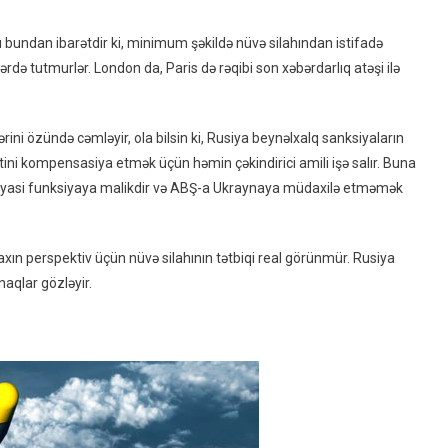
 bundan ibarətdir ki, minimum şəkildə nüvə silahından istifadə
rdə tutmurlər. London da, Paris də rəqibi son xəbərdarlıq atəşi ilə
ini özündə cəmləyir, ola bilsin ki, Rusiya beynəlxalq sanksiyaların
ini kompensasiya etmək üçün həmin çəkindirici amili işə salır. Buna
də siyasi funksiyaya malikdir və ABŞ-a Ukraynaya müdaxilə etməmək
yaxın perspektiv üçün nüvə silahının tətbiqi real görünmür. Rusiya
naqlar gözləyir.