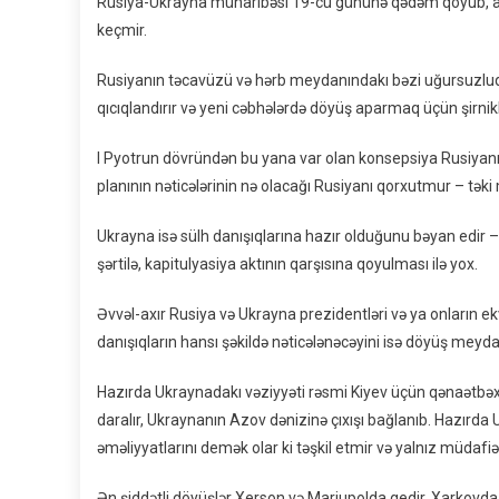
Rusiya-Ukrayna müharibəsi 19-cü gününə qədəm qoyub, amm
keçmir.
Rusiyanın təcavüzü və hərb meydanındakı bəzi uğursuzluql
qıcıqlandırır və yeni cəbhələrdə döyüş aparmaq üçün şirnikl
I Pyotrun dövründən bu yana var olan konsepsiya Rusiyanın
planının nəticələrinin nə olacağı Rusiyanı qorxutmur – təki
Ukrayna isə sülh danışıqlarına hazır olduğunu bəyan edir
şərtilə, kapitulyasiya aktının qarşısına qoyulması ilə yox.
Əvvəl-axır Rusiya və Ukrayna prezidentləri və ya onların 
danışıqların hansı şəkildə nəticələnəcəyini isə döyüş mey
Hazırda Ukraynadakı vəziyyəti rəsmi Kiyev üçün qənaətbəx
daralır, Ukraynanın Azov dənizinə çıxışı bağlanıb. Hazırda
əməliyyatlarını demək olar ki təşkil etmir və yalnız müdafiə
Ən şiddətli döyüşlər Xerson və Mariupolda gedir, Xarkovda 