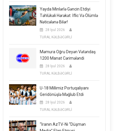
Yayda Minlərlə Gəncin Etdiyi
Təhlükəli Hərəkət: İflic Və Ölümlə
Nəticələnə Bilər!
28 İyul 2026
TURAL KƏLBƏCƏRLİ
Məmura Oğru Deyən Vətəndaş
1200 Manat Cərimələndi
28 İyul 2026
TURAL KƏLBƏCƏRLİ
U-18 Millimiz Portuqaliyanı
Geridönüşlə Məğlub Etdi
28 İyul 2026
TURAL KƏLBƏCƏRLİ
“İranın AzTV-Ni “düşmən
Media” Elan Etməsi