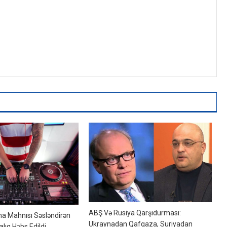
ABŞ Və Rusiya Qarşıdurması:
a Mahnısı Səsləndirən
Ukraynadan Qafqaza, Suriyadan
lıq Həbs Edildi