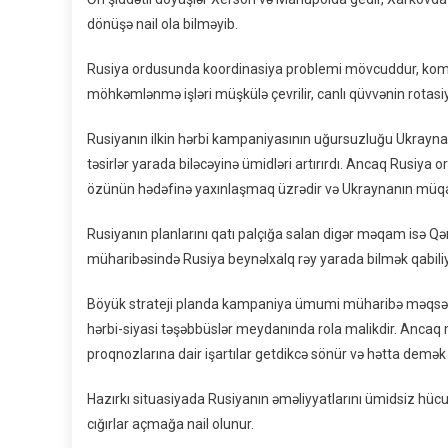
dönüşə nail ola bilməyib.
Rusiya ordusunda koordinasiya problemi mövcuddur, komandan
möhkəmlənmə işləri müşkülə çevrilir, canlı qüvvənin rotasi
Rusiyanın ilkin hərbi kampaniyasının uğursuzluğu Ukray
təsirlər yarada biləcəyinə ümidləri artırırdı. Ancaq Rus
özünün hədəfinə yaxınlaşmaq üzrədir və Ukraynanın müqavi
Rusiyanın planlarını qatı palçığa salan digər məqam isə Qərb
müharibəsində Rusiya beynəlxalq rəy yarada bilmək qabi
Böyük strateji planda kampaniya ümumi müharibə məqsədlər
hərbi-siyasi təşəbbüslər meydanında rola malikdir. Ancaq m
proqnozlarına dair işartılar getdikcə sönür və hətta demə
Hazırkı situasiyada Rusiyanın əməliyyatlarını ümidsiz hücu
cığırlar açmağa nail olunur.