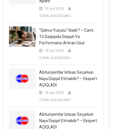
Aparır
28 İyul 2026
TURAL KƏLBƏCƏRLİ
“Qəhvə Yuxusu” Nədir? – Cəmi
15 Dəqiqədə Diqqəti Və
Performansı Artıran Üsul
28 İyul 2026
TURAL KƏLBƏCƏRLİ
Abituriyentlər Ixtisas Seçərkən
Nəyə Diqqət Etməlidir? – Ekspert
AÇIQLADI
28 İyul 2026
TURAL KƏLBƏCƏRLİ
Abituriyentlər Ixtisas Seçərkən
Nəyə Diqqət Etməlidir? – Ekspert
AÇIQLADI