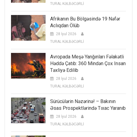
TURAL KƏLBƏCƏRLİ
Afrikanın Bu Bölgəsində 19 Nəfər
Aclıqdan Ölüb
28 İyul 2026
TURAL KƏLBƏCƏRLİ
Avropada Meşə Yanğınları Fəlakətli
Həddə Çatıb: 360 Mindən Çox Insan
Təxliyə Edilib
28 İyul 2026
TURAL KƏLBƏCƏRLİ
Sürücülərin Nəzərinə! – Bakının
Əsas Prospektlərində Tıxac Yaranıb
28 İyul 2026
TURAL KƏLBƏCƏRLİ