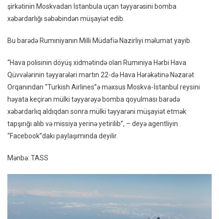
şirkətinin Moskvadan İstanbula uçan təyyarəsini bomba
Qüvvə
xəbərdarlığı səbəbindən müşayiət edib.
Qırıcıl
Mosk
Bu barədə Rumıniyanın Milli Müdafiə Nazirliyi məlumat yayıb.
İstan
Təyya
“Hava polisinin döyüş xidmətində olan Rumıniya Hərbi Hava
Müşay
Qüvvələrinin təyyarələri martın 22-də Hava Hərəkətinə Nəzarət
Edib
Orqanından “Turkish Airlines”ə məxsus Moskva-İstanbul reysini
həyata keçirən mülki təyyarəyə bomba qoyulması barədə
xəbərdarlıq aldıqdan sonra mülki təyyarəni müşayiət etmək
tapşırığı alıb və missiya yerinə yetirilib”, – deyə agentliyin
“Facebook”dakı paylaşımında deyilir.
Mənbə: TASS