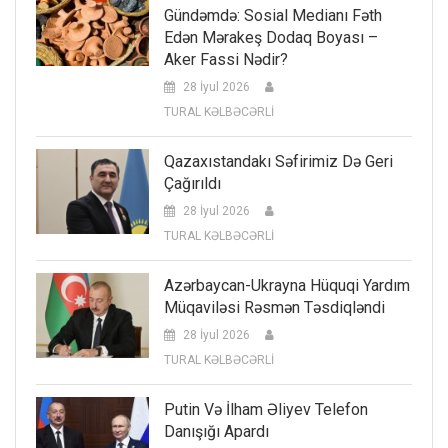
Gündəmdə: Sosial Medianı Fəth
Edən Mərakeş Dodaq Boyası –
Aker Fassi Nədir?
28 İyul 2026
TURAL KƏLBƏCƏRLİ
Qazaxıstandakı Səfirimiz Də Geri
Çağırıldı
28 İyul 2026
TURAL KƏLBƏCƏRLİ
Azərbaycan-Ukrayna Hüquqi Yardım
Müqaviləsi Rəsmən Təsdiqləndi
28 İyul 2026
TURAL KƏLBƏCƏRLİ
Putin Və İlham Əliyev Telefon
Danışığı Apardı