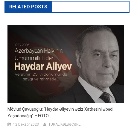
RELATED POSTS
Mövlud Çavuşoğlu: “Heydər Əliyevin Əziz Xatirəsini Əbədi
Yaşadacağıq” – FOTO
12 Dekabr 2023
TURAL KƏLBƏCƏRLİ