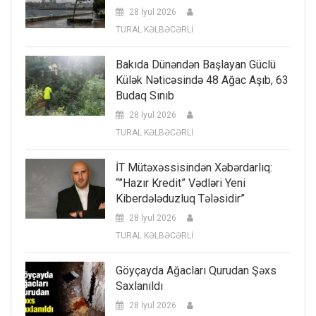
28 İyul 2026
TURAL KƏLBƏCƏRLİ
Bakıda Dünəndən Başlayan Güclü
Külək Nəticəsində 48 Ağac Aşıb, 63
Budaq Sınıb
28 İyul 2026
TURAL KƏLBƏCƏRLİ
İT Mütəxəssisindən Xəbərdarlıq:
“”Hazır Kredit” Vədləri Yeni
Kiberdələduzluq Tələsidir”
28 İyul 2026
TURAL KƏLBƏCƏRLİ
Göyçayda Ağacları Qurudan Şəxs
Saxlanıldı
28 İyul 2026