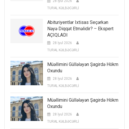
28 İyul 2026
TURAL KƏLBƏCƏRLİ
Abituriyentlər Ixtisas Seçərkən
Nəyə Diqqət Etməlidir? – Ekspert
AÇIQLADI
28 İyul 2026
TURAL KƏLBƏCƏRLİ
Müəllimini Güllələyən Şagirdə Hökm
Oxundu
28 İyul 2026
TURAL KƏLBƏCƏRLİ
Müəllimini Güllələyən Şagirdə Hökm
Oxundu
28 İyul 2026
TURAL KƏLBƏCƏRLİ