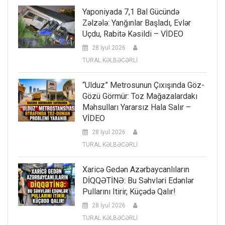
Yaponiyada 7,1 Bal Gücündə
Zəlzələ: Yanğınlar Başladı, Evlər
Uçdu, Rabitə Kəsildi – VİDEO
28 İyul 2026
TURAL KƏLBƏCƏRLİ
“Ulduz” Metrosunun Çıxışında Göz-
Gözü Görmür: Toz Mağazalardakı
Məhsulları Yararsız Hala Salır –
VİDEO
28 İyul 2026
TURAL KƏLBƏCƏRLİ
Xaricə Gedən Azərbaycanlıların
DİQQƏTİNƏ: Bu Səhvləri Edənlər
Pullarını Itirir, Küçədə Qalır!
28 İyul 2026
TURAL KƏLBƏCƏRLİ