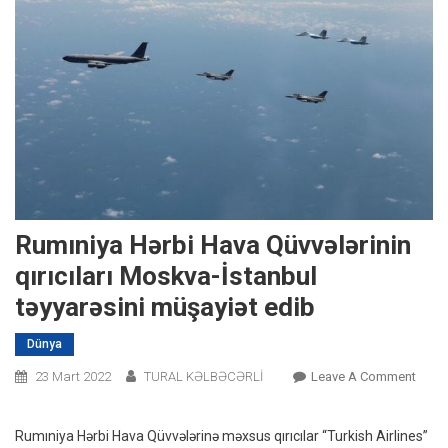
Rumıniya Hərbi Hava Qüvvələrinin
qırıcıları Moskva-İstanbul
təyyarəsini müşayiət edib
Dünya
On
23 Mart 2022
TURAL KƏLBƏCƏRLİ
Leave A Comment
Rumın
Hərbi
Rumıniya Hərbi Hava Qüvvələrinə məxsus qırıcılar “Turkish Airlines”
Hava