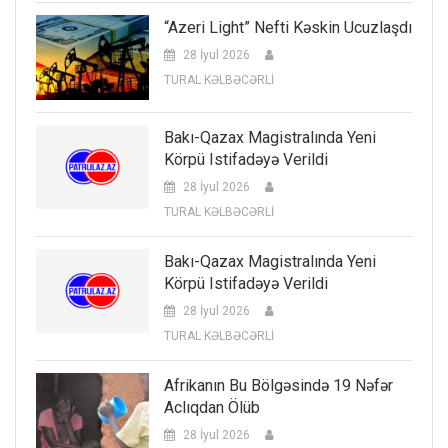
“Azeri Light” Nefti Kəskin Ucuzlaşdı
28 İyul 2026
TURAL KƏLBƏCƏRLİ
Bakı-Qazax Magistralında Yeni
Körpü Istifadəyə Verildi
28 İyul 2026
TURAL KƏLBƏCƏRLİ
Bakı-Qazax Magistralında Yeni
Körpü Istifadəyə Verildi
28 İyul 2026
TURAL KƏLBƏCƏRLİ
Afrikanın Bu Bölgəsində 19 Nəfər
Aclıqdan Ölüb
28 İyul 2026