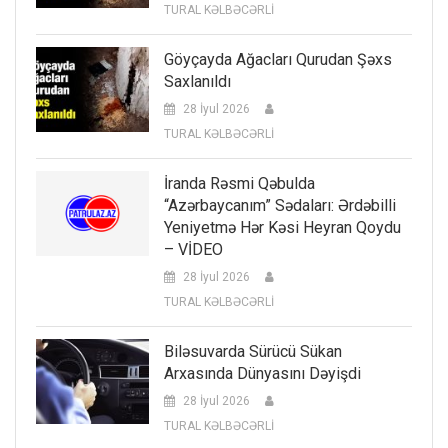
TURAL KƏLBƏCƏRLİ
Göyçayda Ağacları Qurudan Şəxs
Saxlanıldı
28 İyul 2026
TURAL KƏLBƏCƏRLİ
İranda Rəsmi Qəbulda
“Azərbaycanım” Sədaları: Ərdəbilli
Yeniyetmə Hər Kəsi Heyran Qoydu
– VİDEO
28 İyul 2026
TURAL KƏLBƏCƏRLİ
Biləsuvarda Sürücü Sükan
Arxasında Dünyasını Dəyişdi
28 İyul 2026
TURAL KƏLBƏCƏRLİ