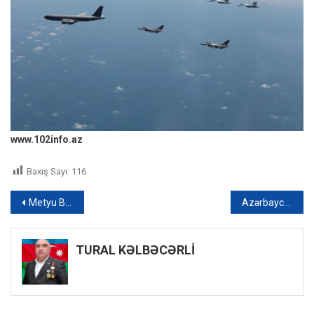
www.102info.az
Baxış Sayı:
116
Yazı
Metyu Brayza Novruz bayramını qeyd etdi – FOTO
Azərbaycanlı idmançıya AĞIR CƏZA: Olimpiya medalı əlindən alındı
naviqasiyası
TURAL KƏLBƏCƏRLİ