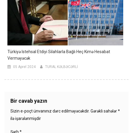
Türkiyə Istehsal Etdiyi Silahlarla Bağlı Heç Kimə Hesabat
Verməyəcək
05 Aprel 2024
TURAL KƏLBƏCƏRLİ
Bir cavab yazın
Sizin e-poçt ünvanınız dərc edilməyəcəkdir.
Gərəkli sahələr
*
ilə işarələnmişdir
Şərh
*