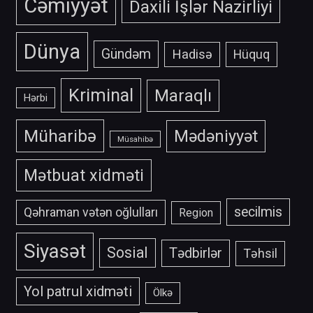
Cəmiyyət
Daxili İşlər Nazirliyi
Dünya
Gündəm
Hadisə
Hüquq
Kriminal
Maraqlı
Hərbi
Müharibə
Mədəniyyət
Müsahibə
Mətbuat xidməti
secilmis
Qəhraman vətən oğlulları
Region
Siyasət
Sosial
Tədbirlər
Təhsil
Yol patrul xidməti
Ölkə