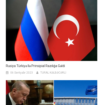
Rusiya Türkiyə Ilə Prinsipial Razılığa Gəldi
06 Sentyabr 2023
TURAL KƏLBƏCƏRLİ