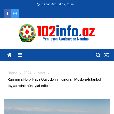
Skip
Bazar, Avqust 09, 2026
to
content
Home
2024
Mart
Rumıniya Hərbi Hava Qüvvələrinin qırıcıları Moskva-İstanbul
təyyarəsini müşayiət edib