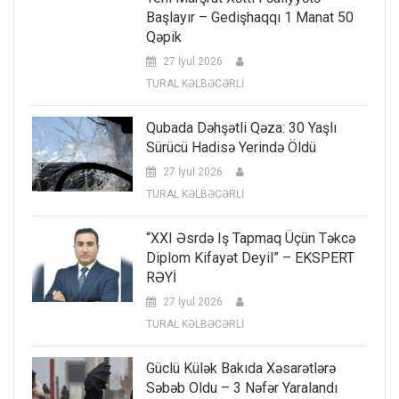
Başlayır – Gedişhaqqı 1 Manat 50
Qəpik
27 İyul 2026
TURAL KƏLBƏCƏRLİ
Qubada Dəhşətli Qəza: 30 Yaşlı
Sürücü Hadisə Yerində Öldü
27 İyul 2026
TURAL KƏLBƏCƏRLİ
“XXI Əsrdə Iş Tapmaq Üçün Təkcə
Diplom Kifayət Deyil” – EKSPERT
RƏYİ
27 İyul 2026
TURAL KƏLBƏCƏRLİ
Güclü Külək Bakıda Xəsarətlərə
Səbəb Oldu – 3 Nəfər Yaralandı