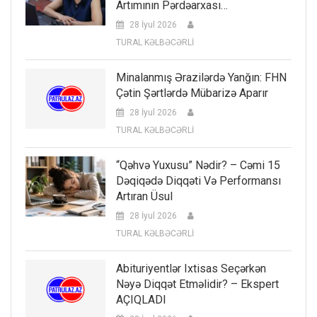
Artımının Pərdəarxası…
28 İyul 2026
TURAL KƏLBƏCƏRLİ
Minalanmış Ərazilərdə Yanğın: FHN
Çətin Şərtlərdə Mübarizə Aparır
28 İyul 2026
TURAL KƏLBƏCƏRLİ
“Qəhvə Yuxusu” Nədir? – Cəmi 15
Dəqiqədə Diqqəti Və Performansı
Artıran Üsul
28 İyul 2026
TURAL KƏLBƏCƏRLİ
Abituriyentlər Ixtisas Seçərkən
Nəyə Diqqət Etməlidir? – Ekspert
AÇIQLADI