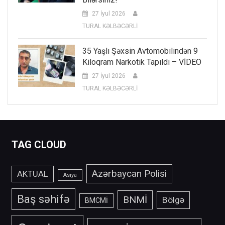
27 İyul 2026
TURAL KƏLBƏCƏRLİ
35 Yaşlı Şəxsin Avtomobilindən 9
Kiloqram Narkotik Tapıldı – VİDEO
27 İyul 2026
TURAL KƏLBƏCƏRLİ
TAG CLOUD
Azərbaycan Polisi
AKTUAL
Asiya
Baş səhifə
BNMİ
Bölgə
BMCMİ