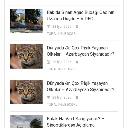
Bakıda Sınan Ağac Budağı Qadının
Üzərinə Düşdü – VİDEO
28 İyul 2026
TURAL KƏLBƏCƏRLİ
Dünyada Ən Çox Pişik Yaşayan
Ölkələr – Azərbaycan Siyahıdadır?
28 İyul 2026
TURAL KƏLBƏCƏRLİ
Dünyada Ən Çox Pişik Yaşayan
Ölkələr – Azərbaycan Siyahıdadır?
28 İyul 2026
TURAL KƏLBƏCƏRLİ
Külək Nə Vaxt Səngiyəcək? –
Sinoptiklərdən Açıqlama