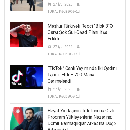
27 İyul 2026
TURAL KƏLBƏCƏRLİ
Məşhur Türkiyəli Repçi “Blok 3″ə
Qarşı Şok Sui-Qəsd Planı Ifşa
Edildi
27 İyul 2026
TURAL KƏLBƏCƏRLİ
“TikTok” Canlı Yayımında Iki Qadını
Təhqir Etdi – 700 Manat
Cərimələndi
27 İyul 2026
TURAL KƏLBƏCƏRLİ
Həyat Yoldaşının Telefonuna Gizli
Proqram Yükləyənlərin Nəzərinə:
Dəmir Barmaqlıqlar Arxasına Düşə
Bilərsiniz!