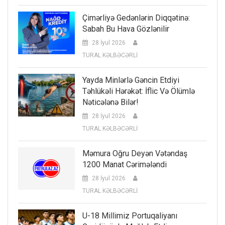
Çimərliyə Gedənlərin Diqqətinə:
Sabah Bu Hava Gözlənilir
28 İyul 2026
TURAL KƏLBƏCƏRLİ
Yayda Minlərlə Gəncin Etdiyi
Təhlükəli Hərəkət: İflic Və Ölümlə
Nəticələnə Bilər!
28 İyul 2026
TURAL KƏLBƏCƏRLİ
Məmura Oğru Deyən Vətəndaş
1200 Manat Cərimələndi
28 İyul 2026
TURAL KƏLBƏCƏRLİ
U-18 Millimiz Portuqaliyanı