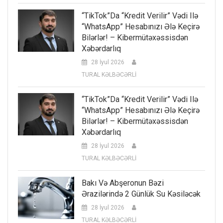
“TikTok”da “kredit Verilir” Vədi Ilə
“WhatsApp” Hesabınızı Ələ Keçirə
Bilərlər! – Kibermütəxəssisdən
Xəbərdarlıq
28 İyul 2026
TURAL KƏLBƏCƏRLİ
“TikTok”da “kredit Verilir” Vədi Ilə
“WhatsApp” Hesabınızı Ələ Keçirə
Bilərlər! – Kibermütəxəssisdən
Xəbərdarlıq
28 İyul 2026
TURAL KƏLBƏCƏRLİ
Bakı Və Abşeronun Bəzi
Ərazilərində 2 Günlük Su Kəsiləcək
28 İyul 2026
TURAL KƏLBƏCƏRLİ