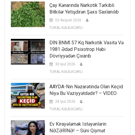
Çay Kənarında Narkotik Tərkibli
Bitkilər Yetişdirən Şəxs Saxlanılıb
03 Avqust 2026
TURAL KƏLBƏCƏRLİ
DİN BNMİ 57 Kq Narkotik Vasitə Və
1981 Ədəd Psixotrop Həbi
Dövriyyədən Çıxarıb
30 İyul 2026
TURAL KƏLBƏCƏRLİ
AAYDA-Nın Nəzarətində Olan Keçid
Niyə Bu Vəziyyətdədir? – VİDEO
28 İyul 2026
TURAL KƏLBƏCƏRLİ
Ev Kirayələmək Istəyənlərin
NƏZƏRİNƏ! – Süni Qiymət