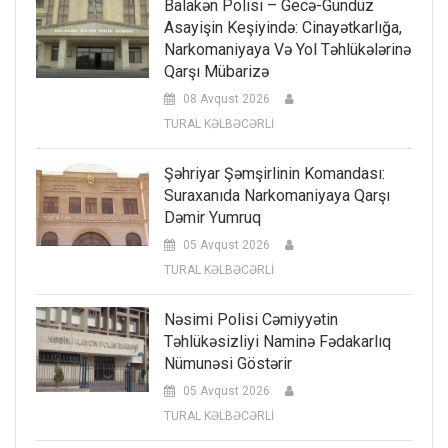
Balakən Polisi – Gecə-Gündüz
Asayişin Keşiyində: Cinayətkarlığa,
Narkomaniyaya Və Yol Təhlükələrinə
Qarşı Mübarizə
08 Avqust 2026
TURAL KƏLBƏCƏRLİ
Şəhriyar Şəmşirlinin Komandası:
Suraxanıda Narkomaniyaya Qarşı
Dəmir Yumruq
05 Avqust 2026
TURAL KƏLBƏCƏRLİ
Nəsimi Polisi Cəmiyyətin
Təhlükəsizliyi Naminə Fədakarlıq
Nümunəsi Göstərir
05 Avqust 2026
TURAL KƏLBƏCƏRLİ