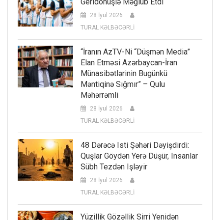
Geridönüşlə Məğlub Etdi
28 İyul 2026
TURAL KƏLBƏCƏRLİ
“İranın AzTV-Ni “düşmən Media”
Elan Etməsi Azərbaycan-İran
Münasibətlərinin Bugünkü
Məntiqinə Sığmır” – Qulu
Məhərrəmli
28 İyul 2026
TURAL KƏLBƏCƏRLİ
48 Dərəcə Isti Şəhəri Dəyişdirdi:
Quşlar Göydən Yerə Düşür, Insanlar
Sübh Tezdən Işləyir
28 İyul 2026
TURAL KƏLBƏCƏRLİ
Yüzillik Gözəllik Sirri Yenidən