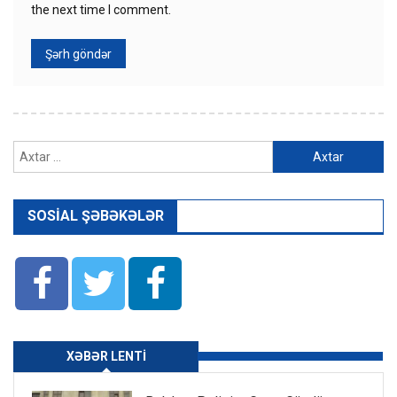
the next time I comment.
Axtarış:
SOSIAL ŞƏBƏKƏLƏR
XƏBƏR LENTI