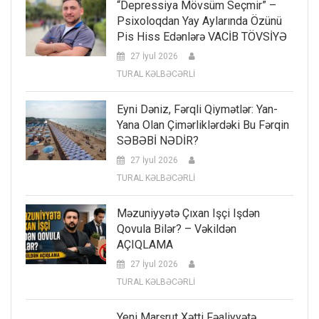
“Depressiya Mövsüm Seçmir” –
Psixoloqdan Yay Aylarında Özünü
Pis Hiss Edənlərə VACİB TÖVSİYƏ
27 İyul 2026
TURAL KƏLBƏCƏRLİ
Eyni Dəniz, Fərqli Qiymətlər: Yan-
Yana Olan Çimərliklərdəki Bu Fərqin
SƏBƏBİ NƏDİR?
27 İyul 2026
TURAL KƏLBƏCƏRLİ
Məzuniyyətə Çıxan Işçi Işdən
Qovula Bilər? – Vəkildən
AÇIQLAMA
27 İyul 2026
TURAL KƏLBƏCƏRLİ
Yeni Marşrut Xətti Fəaliyyətə