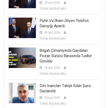
28 İyul 2026
TURAL KƏLBƏCƏRLİ
Putin Və İlham Əliyev Telefon
Danışığı Apardı
28 İyul 2026
TURAL KƏLBƏCƏRLİ
Bilgəh Çimərliyində Qaydaları
Pozan Sürücü Barəsində Tədbir
Görüldü
28 İyul 2026
TURAL KƏLBƏCƏRLİ
Dini Inancları Təhqir Edən Şəxs
Saxlanıldı
28 İyul 2026
TURAL KƏLBƏCƏRLİ