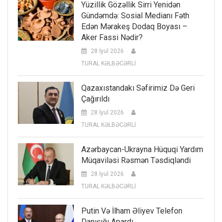
Yüzillik Gözəllik Sirri Yenidən
Gündəmdə: Sosial Medianı Fəth
Edən Mərakeş Dodaq Boyası –
Aker Fassi Nədir?
28 İyul 2026
TURAL KƏLBƏCƏRLİ
Qazaxıstandakı Səfirimiz Də Geri
Çağırıldı
28 İyul 2026
TURAL KƏLBƏCƏRLİ
Azərbaycan-Ukrayna Hüquqi Yardım
Müqaviləsi Rəsmən Təsdiqləndi
28 İyul 2026
TURAL KƏLBƏCƏRLİ
Putin Və İlham Əliyev Telefon
Danışığı Apardı