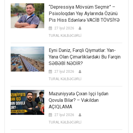
“Depressiya Mövsüm Seçmir” –
Psixoloqdan Yay Aylarında Özünü
Pis Hiss Edənlərə VACİB TÖVSİYƏ
27 İyul 2026
TURAL KƏLBƏCƏRLİ
Eyni Dəniz, Fərqli Qiymətlər: Yan-
Yana Olan Çimərliklərdəki Bu Fərqin
SƏBƏBİ NƏDİR?
27 İyul 2026
TURAL KƏLBƏCƏRLİ
Məzuniyyətə Çıxan Işçi Işdən
Qovula Bilər? – Vəkildən
AÇIQLAMA
27 İyul 2026
TURAL KƏLBƏCƏRLİ