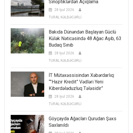
Sinoptiklərdən Açıqlama
28 İyul 2026
TURAL KƏLBƏCƏRLİ
Bakıda Dünəndən Başlayan Güclü
Külək Nəticəsində 48 Ağac Aşıb, 63
Budaq Sınıb
28 İyul 2026
TURAL KƏLBƏCƏRLİ
İT Mütəxəssisindən Xəbərdarlıq:
“”Hazır Kredit” Vədləri Yeni
Kiberdələduzluq Tələsidir”
28 İyul 2026
TURAL KƏLBƏCƏRLİ
Göyçayda Ağacları Qurudan Şəxs
Saxlanıldı