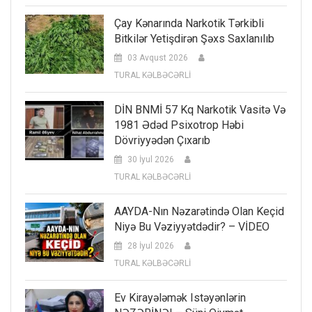
Çay Kənarında Narkotik Tərkibli
Bitkilər Yetişdirən Şəxs Saxlanılıb
03 Avqust 2026
TURAL KƏLBƏCƏRLİ
DİN BNMİ 57 Kq Narkotik Vasitə Və
1981 Ədəd Psixotrop Həbi
Dövriyyədən Çıxarıb
30 İyul 2026
TURAL KƏLBƏCƏRLİ
AAYDA-Nın Nəzarətində Olan Keçid
Niyə Bu Vəziyyətdədir? – VİDEO
28 İyul 2026
TURAL KƏLBƏCƏRLİ
Ev Kirayələmək Istəyənlərin