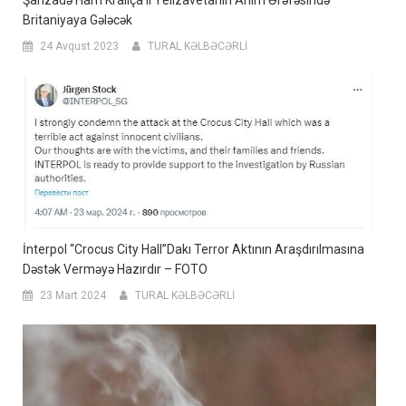
Şahzadə Harri Kraliça II Yelizavetanın Anım Ərəfəsində
Britaniyaya Gələcək
24 Avqust 2023
TURAL KƏLBƏCƏRLİ
İnterpol “Crocus City Hall”dakı Terror Aktının Araşdırılmasına
Dəstək Verməyə Hazırdır – FOTO
23 Mart 2024
TURAL KƏLBƏCƏRLİ