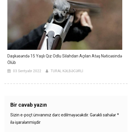
Daşkəsəndə 15 Yaşlı Qız Odlu Silahdan Açılan Atəş Nəticəsində
Ölüb
03 Sentyabr 2022
TURAL KƏLBƏCƏRLİ
Bir cavab yazın
Sizin e-poçt ünvanınız dərc edilməyəcəkdir.
Gərəkli sahələr
*
ilə işarələnmişdir