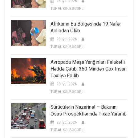
28 İyul 2026
TURAL KƏLBƏCƏRLİ
Afrikanın Bu Bölgəsində 19 Nəfər
Aclıqdan Ölüb
28 İyul 2026
TURAL KƏLBƏCƏRLİ
Avropada Meşə Yanğınları Fəlakətli
Həddə Çatıb: 360 Mindən Çox Insan
Təxliyə Edilib
28 İyul 2026
TURAL KƏLBƏCƏRLİ
Sürücülərin Nəzərinə! – Bakının
Əsas Prospektlərində Tıxac Yaranıb
28 İyul 2026
TURAL KƏLBƏCƏRLİ