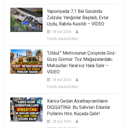
Yaponiyada 7,1 Bal Gücündə
Zəlzələ: Yanğınlar Başladı, Evlər
Uçdu, Rabitə Kəsildi – VİDEO
28 İyul 2026
TURAL KƏLBƏCƏRLİ
“Ulduz” Metrosunun Çıxışında Göz-
Gözü Görmür: Toz Mağazalardakı
Məhsulları Yararsız Hala Salır –
VİDEO
28 İyul 2026
TURAL KƏLBƏCƏRLİ
Xaricə Gedən Azərbaycanlıların
DİQQƏTİNƏ: Bu Səhvləri Edənlər
Pullarını Itirir, Küçədə Qalır!
28 İyul 2026