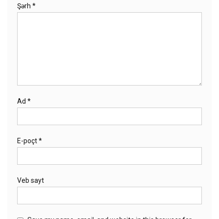
Şərh
*
Ad
*
E-poçt
*
Veb sayt