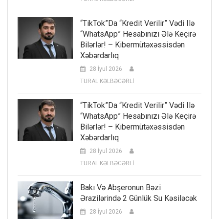
“TikTok”da “kredit Verilir” Vədi Ilə
“WhatsApp” Hesabınızı Ələ Keçirə
Bilərlər! – Kibermütəxəssisdən
Xəbərdarlıq
28 İyul 2026
TURAL KƏLBƏCƏRLİ
“TikTok”da “kredit Verilir” Vədi Ilə
“WhatsApp” Hesabınızı Ələ Keçirə
Bilərlər! – Kibermütəxəssisdən
Xəbərdarlıq
28 İyul 2026
TURAL KƏLBƏCƏRLİ
Bakı Və Abşeronun Bəzi
Ərazilərində 2 Günlük Su Kəsiləcək
28 İyul 2026