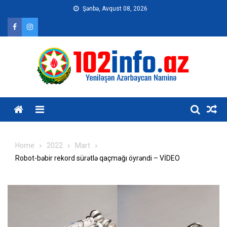
Skip
Şənbə, Avqust 08, 2026
to
content
Home
2022
Mart
Robot-bəbir rekord sürətlə qaçmağı öyrəndi – VİDEO