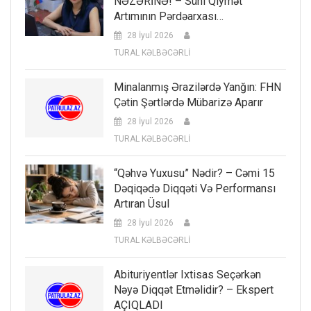
NƏZƏRİNƏ! – Süni Qiymət
Artımının Pərdəarxası…
28 İyul 2026
TURAL KƏLBƏCƏRLİ
Minalanmış Ərazilərdə Yanğın: FHN
Çətin Şərtlərdə Mübarizə Aparır
28 İyul 2026
TURAL KƏLBƏCƏRLİ
“Qəhvə Yuxusu” Nədir? – Cəmi 15
Dəqiqədə Diqqəti Və Performansı
Artıran Üsul
28 İyul 2026
TURAL KƏLBƏCƏRLİ
Abituriyentlər Ixtisas Seçərkən
Nəyə Diqqət Etməlidir? – Ekspert
AÇIQLADI