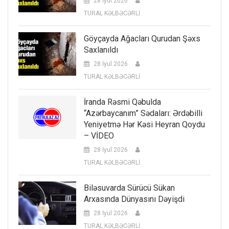
28 İyul 2026
TURAL KƏLBƏCƏRLİ
Göyçayda Ağacları Qurudan Şəxs
Saxlanıldı
28 İyul 2026
TURAL KƏLBƏCƏRLİ
İranda Rəsmi Qəbulda
“Azərbaycanım” Sədaları: Ərdəbilli
Yeniyetmə Hər Kəsi Heyran Qoydu
– VİDEO
28 İyul 2026
TURAL KƏLBƏCƏRLİ
Biləsuvarda Sürücü Sükan
Arxasında Dünyasını Dəyişdi
28 İyul 2026
TURAL KƏLBƏCƏRLİ