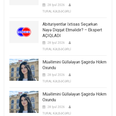
28 İyul 2026
TURAL KƏLBƏCƏRLİ
Abituriyentlər Ixtisas Seçərkən
Nəyə Diqqət Etməlidir? – Ekspert
AÇIQLADI
28 İyul 2026
TURAL KƏLBƏCƏRLİ
Müəllimini Güllələyən Şagirdə Hökm
Oxundu
28 İyul 2026
TURAL KƏLBƏCƏRLİ
Müəllimini Güllələyən Şagirdə Hökm
Oxundu
28 İyul 2026
TURAL KƏLBƏCƏRLİ