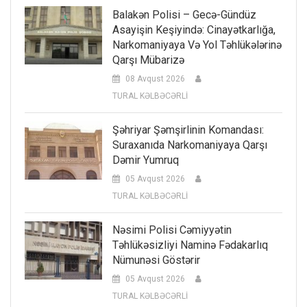
Balakən Polisi – Gecə-Gündüz
Asayişin Keşiyində: Cinayətkarlığa,
Narkomaniyaya Və Yol Təhlükələrinə
Qarşı Mübarizə
08 Avqust 2026
TURAL KƏLBƏCƏRLİ
Şəhriyar Şəmşirlinin Komandası:
Suraxanıda Narkomaniyaya Qarşı
Dəmir Yumruq
05 Avqust 2026
TURAL KƏLBƏCƏRLİ
Nəsimi Polisi Cəmiyyətin
Təhlükəsizliyi Naminə Fədakarlıq
Nümunəsi Göstərir
05 Avqust 2026
TURAL KƏLBƏCƏRLİ