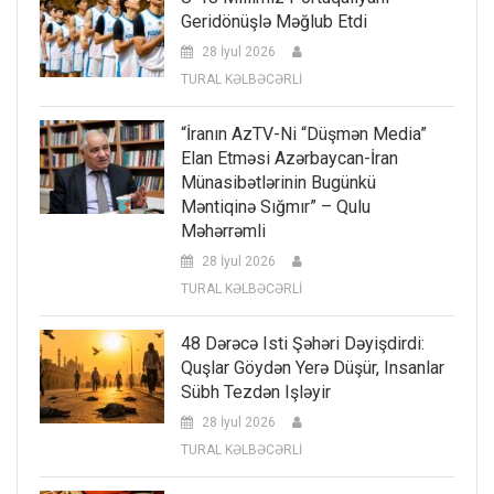
Geridönüşlə Məğlub Etdi
28 İyul 2026
TURAL KƏLBƏCƏRLİ
“İranın AzTV-Ni “düşmən Media”
Elan Etməsi Azərbaycan-İran
Münasibətlərinin Bugünkü
Məntiqinə Sığmır” – Qulu
Məhərrəmli
28 İyul 2026
TURAL KƏLBƏCƏRLİ
48 Dərəcə Isti Şəhəri Dəyişdirdi:
Quşlar Göydən Yerə Düşür, Insanlar
Sübh Tezdən Işləyir
28 İyul 2026
TURAL KƏLBƏCƏRLİ