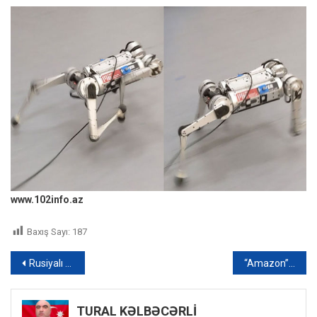
www.102info.az
Baxış Sayı:
187
Yazı
Rusiyalı ata məktəbli qızını polisə verdi
“Amazon” Hollivud studiyasını almaq üçün milyardlarla dollar xərclədi
naviqasiyası
TURAL KƏLBƏCƏRLİ