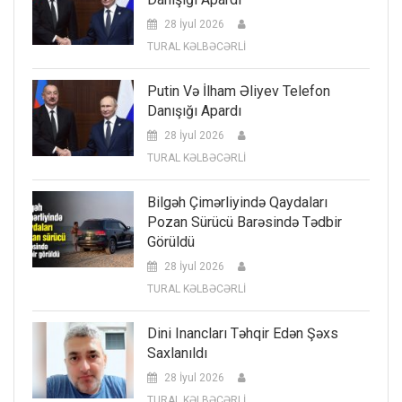
28 İyul 2026
TURAL KƏLBƏCƏRLİ
Putin Və İlham Əliyev Telefon
Danışığı Apardı
28 İyul 2026
TURAL KƏLBƏCƏRLİ
Bilgəh Çimərliyində Qaydaları
Pozan Sürücü Barəsində Tədbir
Görüldü
28 İyul 2026
TURAL KƏLBƏCƏRLİ
Dini Inancları Təhqir Edən Şəxs
Saxlanıldı
28 İyul 2026
TURAL KƏLBƏCƏRLİ