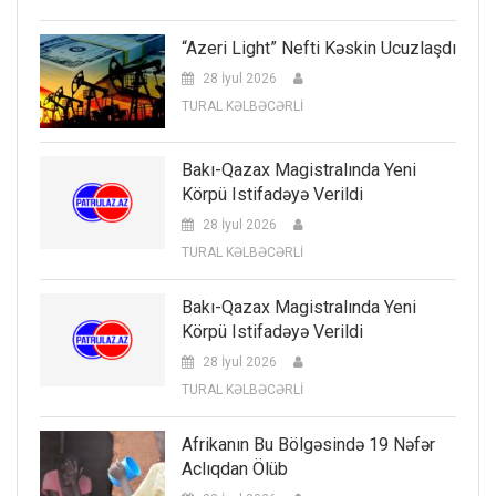
“Azeri Light” Nefti Kəskin Ucuzlaşdı
28 İyul 2026
TURAL KƏLBƏCƏRLİ
Bakı-Qazax Magistralında Yeni
Körpü Istifadəyə Verildi
28 İyul 2026
TURAL KƏLBƏCƏRLİ
Bakı-Qazax Magistralında Yeni
Körpü Istifadəyə Verildi
28 İyul 2026
TURAL KƏLBƏCƏRLİ
Afrikanın Bu Bölgəsində 19 Nəfər
Aclıqdan Ölüb