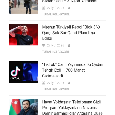
Səbəb Oldu – 3 Nəfər Yaralandı
27 İyul 2026
TURAL KƏLBƏCƏRLİ
Məşhur Türkiyəli Repçi “Blok 3″ə
Qarşı Şok Sui-Qəsd Planı Ifşa
Edildi
27 İyul 2026
TURAL KƏLBƏCƏRLİ
“TikTok” Canlı Yayımında Iki Qadını
Təhqir Etdi – 700 Manat
Cərimələndi
27 İyul 2026
TURAL KƏLBƏCƏRLİ
Həyat Yoldaşının Telefonuna Gizli
Proqram Yükləyənlərin Nəzərinə:
Dəmir Barmaqlıqlar Arxasına Düşə