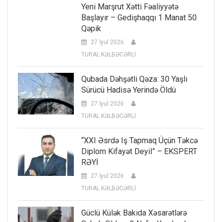
Yeni Marşrut Xətti Fəaliyyətə
Başlayır – Gedişhaqqı 1 Manat 50
Qəpik
27 İyul 2026
TURAL KƏLBƏCƏRLİ
Qubada Dəhşətli Qəza: 30 Yaşlı
Sürücü Hadisə Yerində Öldü
27 İyul 2026
TURAL KƏLBƏCƏRLİ
“XXI Əsrdə Iş Tapmaq Üçün Təkcə
Diplom Kifayət Deyil” – EKSPERT
RƏYİ
27 İyul 2026
TURAL KƏLBƏCƏRLİ
Güclü Külək Bakıda Xəsarətlərə