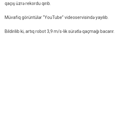
qaçış üzrə rekordu qırıb.
–
VİDE
Müvafiq görüntülər “YouTube” videoservisində yayılıb.
Bildirilib ki, artıq robot 3,9 m/s-lik sürətlə qaçmağı bacarır.