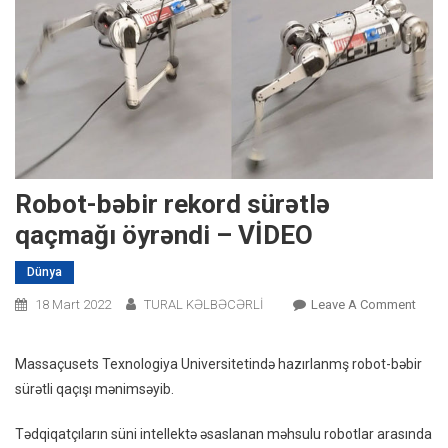
Robot-bəbir rekord sürətlə
qaçmağı öyrəndi – VİDEO
Dünya
On
18 Mart 2022
TURAL KƏLBƏCƏRLİ
Leave A Comment
Robo
Bəbir
Massaçusets Texnologiya Universitetində hazırlanmş robot-bəbir
Reko
sürətli qaçışı mənimsəyib.
Sürət
Qaçm
Tədqiqatçıların süni intellektə əsaslanan məhsulu robotlar arasında
Öyrən