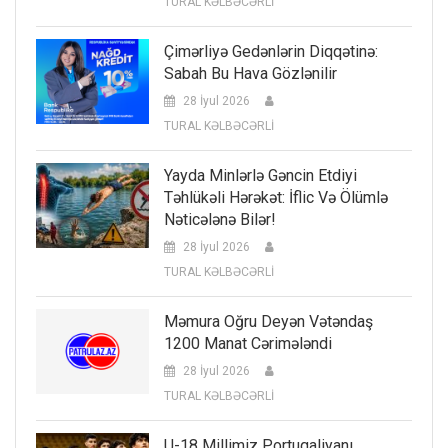
TURAL KƏLBƏCƏRLİ
Çimərliyə Gedənlərin Diqqətinə:
Sabah Bu Hava Gözlənilir
28 İyul 2026
TURAL KƏLBƏCƏRLİ
Yayda Minlərlə Gəncin Etdiyi
Təhlükəli Hərəkət: İflic Və Ölümlə
Nəticələnə Bilər!
28 İyul 2026
TURAL KƏLBƏCƏRLİ
Məmura Oğru Deyən Vətəndaş
1200 Manat Cərimələndi
28 İyul 2026
TURAL KƏLBƏCƏRLİ
U-18 Millimiz Portuqaliyanı