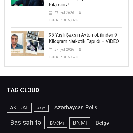
Bilərsiniz!
27 İyul 2026
TURAL KƏLBƏCƏRLİ
35 Yaşlı Şəxsin Avtomobilindən 9
Kiloqram Narkotik Tapıldı – VİDEO
27 İyul 2026
TURAL KƏLBƏCƏRLİ
TAG CLOUD
Azərbaycan Polisi
AKTUAL
Asiya
Baş səhifə
BNMİ
Bölgə
BMCMİ