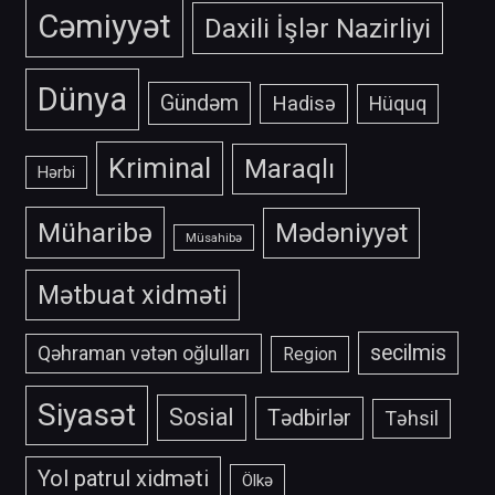
Cəmiyyət
Daxili İşlər Nazirliyi
Dünya
Gündəm
Hadisə
Hüquq
Kriminal
Maraqlı
Hərbi
Müharibə
Mədəniyyət
Müsahibə
Mətbuat xidməti
secilmis
Qəhraman vətən oğlulları
Region
Siyasət
Sosial
Tədbirlər
Təhsil
Yol patrul xidməti
Ölkə