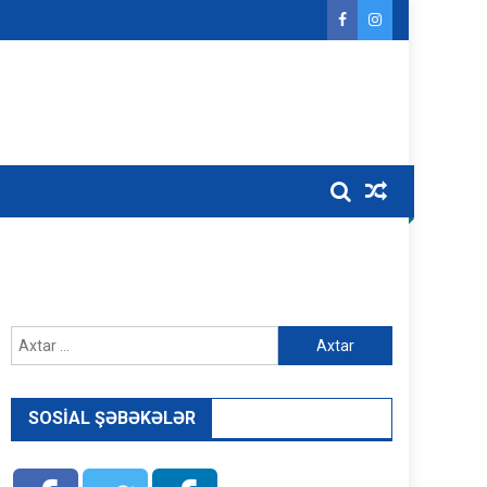
Axtarış:
SOSIAL ŞƏBƏKƏLƏR