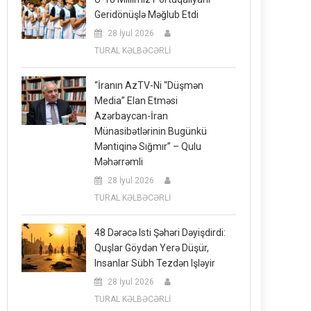
Geridönüşlə Məğlub Etdi
28 İyul 2026
TURAL KƏLBƏCƏRLİ
“İranın AzTV-Ni “düşmən
Media” Elan Etməsi
Azərbaycan-İran
Münasibətlərinin Bugünkü
Məntiqinə Sığmır” – Qulu
Məhərrəmli
28 İyul 2026
TURAL KƏLBƏCƏRLİ
48 Dərəcə Isti Şəhəri Dəyişdirdi:
Quşlar Göydən Yerə Düşür,
Insanlar Sübh Tezdən Işləyir
28 İyul 2026
TURAL KƏLBƏCƏRLİ