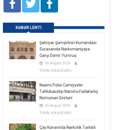
XƏBƏR LENTI
Şəhriyar Şəmşirlinin Komandası:
Suraxanıda Narkomaniyaya
Qarşı Dəmir Yumruq
05 Avqust 2026
TURAL KƏLBƏCƏRLİ
Nəsimi Polisi Cəmiyyətin
Təhlükəsizliyi Naminə Fədakarlıq
Nümunəsi Göstərir
05 Avqust 2026
TURAL KƏLBƏCƏRLİ
Çay Kənarında Narkotik Tərkibli