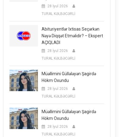
28 İyul 2026
TURAL KƏLBƏCƏRLİ
Abituriyentlər Ixtisas Seçərkən
Nəyə Diqqət Etməlidir? – Ekspert
AÇIQLADI
28 İyul 2026
TURAL KƏLBƏCƏRLİ
Müəllimini Güllələyən Şagirdə
Hökm Oxundu
28 İyul 2026
TURAL KƏLBƏCƏRLİ
Müəllimini Güllələyən Şagirdə
Hökm Oxundu
28 İyul 2026
TURAL KƏLBƏCƏRLİ