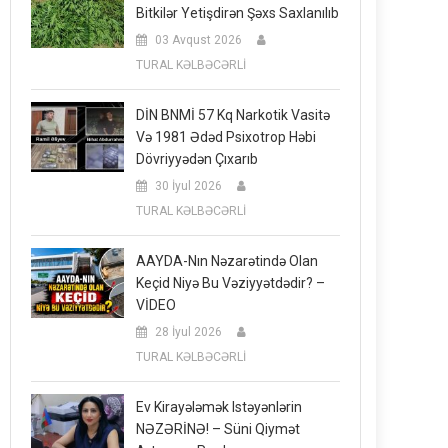
Bitkilər Yetişdirən Şəxs Saxlanılıb
03 Avqust 2026
TURAL KƏLBƏCƏRLİ
DİN BNMİ 57 Kq Narkotik Vasitə
Və 1981 Ədəd Psixotrop Həbi
Dövriyyədən Çıxarıb
30 İyul 2026
TURAL KƏLBƏCƏRLİ
AAYDA-Nın Nəzarətində Olan
Keçid Niyə Bu Vəziyyətdədir? –
VİDEO
28 İyul 2026
TURAL KƏLBƏCƏRLİ
Ev Kirayələmək Istəyənlərin
NƏZƏRİNƏ! – Süni Qiymət