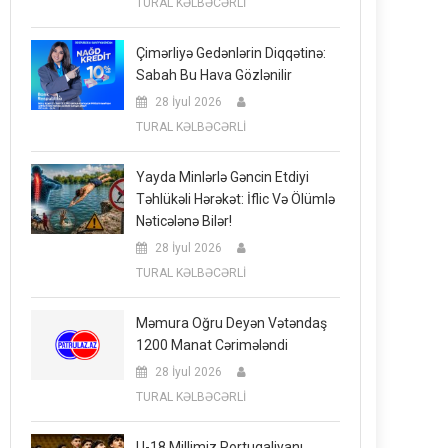
TURAL KƏLBƏCƏRLİ
Çimərliyə Gedənlərin Diqqətinə:
Sabah Bu Hava Gözlənilir
28 İyul 2026
TURAL KƏLBƏCƏRLİ
Yayda Minlərlə Gəncin Etdiyi
Təhlükəli Hərəkət: İflic Və Ölümlə
Nəticələnə Bilər!
28 İyul 2026
TURAL KƏLBƏCƏRLİ
Məmura Oğru Deyən Vətəndaş
1200 Manat Cərimələndi
28 İyul 2026
TURAL KƏLBƏCƏRLİ
U-18 Millimiz Portuqaliyanı