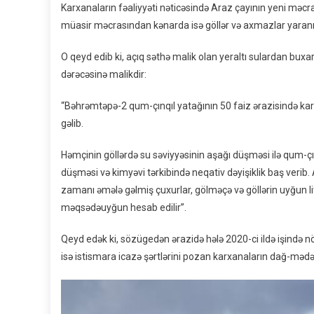
Karxanaların fəaliyyəti nəticəsində Araz çayının yeni məcra
müasir məcrasından kənarda isə göllər və axmazlar yaranı
O qeyd edib ki, açıq səthə malik olan yeraltı sulardan bu
dərəcəsinə malikdir:
“Bəhrəmtəpə-2 qum-çınqıl yatağının 50 faiz ərazisində karx
gəlib.
Həmçinin göllərdə su səviyyəsinin aşağı düşməsi ilə qum-çın
düşməsi və kimyəvi tərkibində neqativ dəyişiklik baş verib.
zamanı əmələ gəlmiş çuxurlar, gölməçə və göllərin uyğun lit
məqsədəuyğun hesab edilir”.
Qeyd edək ki, sözügedən ərazidə hələ 2020-ci ildə işində nö
isə istismara icazə şərtlərini pozan karxanaların dağ-mədən