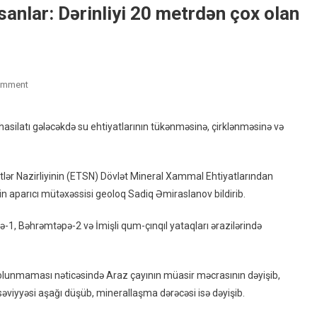
anlar: Dərinliyi 20 metrdən çox olan
On
omment
Qum-
Çınqıl
asilatı gələcəkdə su ehtiyatlarının tükənməsinə, çirklənməsinə və
Karxanalarında
Nöqsanlar:
Dərinliyi
tlər Nazirliyinin (ETSN) Dövlət Mineral Xammal Ehtiyatlarından
20
nin aparıcı mütəxəssisi geoloq Sadiq Əmiraslanov bildirib.
Metrdən
Çox
-1, Bəhrəmtəpə-2 və İmişli qum-çınqıl yataqları ərazilərində
Olan
Göllər
Yarandı
t olunmaması nəticəsində Araz çayının müasir məcrasının dəyişib,
–
səviyyəsi aşağı düşüb, minerallaşma dərəcəsi isə dəyişib.
FOTO