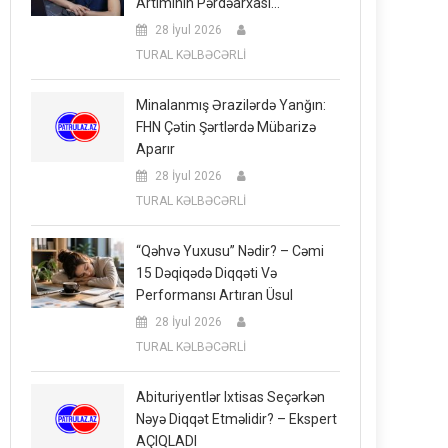
Artımının Pərdəarxası…
28 İyul 2026
TURAL KƏLBƏCƏRLİ
Minalanmış Ərazilərdə Yanğın:
FHN Çətin Şərtlərdə Mübarizə
Aparır
28 İyul 2026
TURAL KƏLBƏCƏRLİ
“Qəhvə Yuxusu” Nədir? – Cəmi
15 Dəqiqədə Diqqəti Və
Performansı Artıran Üsul
28 İyul 2026
TURAL KƏLBƏCƏRLİ
Abituriyentlər Ixtisas Seçərkən
Nəyə Diqqət Etməlidir? – Ekspert
AÇIQLADI