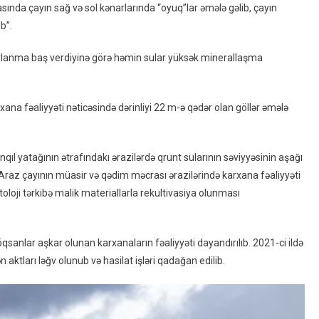
sında çayın sağ və sol kənarlarında “oyuq”lar əmələ gəlib, çayın
b”.
xarlanma baş verdiyinə görə həmin sular yüksək minerallaşma
ana fəaliyyəti nəticəsində dərinliyi 22 m-ə qədər olan göllər əmələ
qıl yatağının ətrafındakı ərazilərdə qrunt sularının səviyyəsinin aşağı
 Araz çayının müasir və qədim məcrası ərazilərində karxana fəaliyyəti
oloji tərkibə malik materiallarla rekultivasiya olunması
qsanlar aşkar olunan karxanaların fəaliyyəti dayandırılıb. 2021-ci ildə
 aktları ləğv olunub və hasilat işləri qadağan edilib.