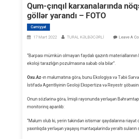
Qum-çınqıl karxanalarında nöqs
göllər yarandı – FOTO
Cəmiyyət
17 Mart 2022
TURAL KƏLBƏCƏRLİ
Leave A C
“Bərpası mümkün olmayan faydalı qazıntı materiallarının h
ekoloji tarazlığın pozulmasına səbəb ola bilər”.
Oxu.Az
-ın məlumatına görə, bunu Ekologiya və Təbii Sərvə
İstifadə Agentliyinin Geoloji Ekspertiza və Reyestr şöbəsi
Onun sözlərinə görə, İmişli rayonunda yerləşən Bəhrəmtəpə
monitorinq aparılıb:
“Məlum olub ki, yerin təkindən istismar qaydalarına riayə
yaxınlıqda yerləşən yaşayış məntəqələrində yeraltı suların 