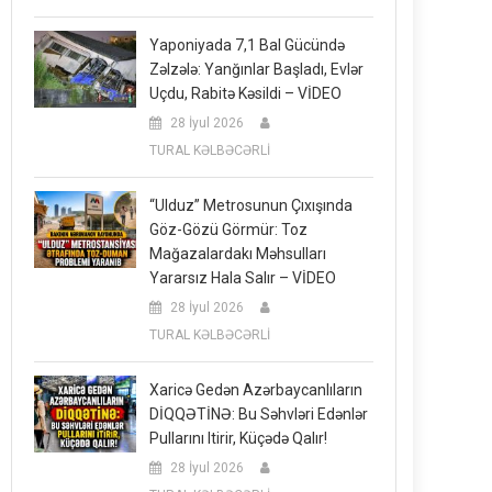
Yaponiyada 7,1 Bal Gücündə
Zəlzələ: Yanğınlar Başladı, Evlər
Uçdu, Rabitə Kəsildi – VİDEO
28 İyul 2026
TURAL KƏLBƏCƏRLİ
“Ulduz” Metrosunun Çıxışında
Göz-Gözü Görmür: Toz
Mağazalardakı Məhsulları
Yararsız Hala Salır – VİDEO
28 İyul 2026
TURAL KƏLBƏCƏRLİ
Xaricə Gedən Azərbaycanlıların
DİQQƏTİNƏ: Bu Səhvləri Edənlər
Pullarını Itirir, Küçədə Qalır!
28 İyul 2026