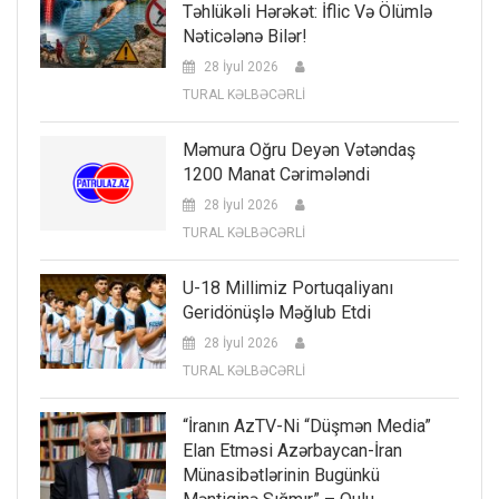
Təhlükəli Hərəkət: İflic Və Ölümlə
Nəticələnə Bilər!
28 İyul 2026
TURAL KƏLBƏCƏRLİ
Məmura Oğru Deyən Vətəndaş
1200 Manat Cərimələndi
28 İyul 2026
TURAL KƏLBƏCƏRLİ
U-18 Millimiz Portuqaliyanı
Geridönüşlə Məğlub Etdi
28 İyul 2026
TURAL KƏLBƏCƏRLİ
“İranın AzTV-Ni “düşmən Media”
Elan Etməsi Azərbaycan-İran
Münasibətlərinin Bugünkü