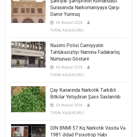
Şəhriyar Şəmşirlinin Komandası:
Suraxanıda Narkomaniyaya Qarşı
Dəmir Yumruq
05 Avqust 2026
TURAL KƏLBƏCƏRLİ
Nəsimi Polisi Cəmiyyətin
Təhlükəsizliyi Naminə Fədakarlıq
Nümunəsi Göstərir
05 Avqust 2026
TURAL KƏLBƏCƏRLİ
Çay Kənarında Narkotik Tərkibli
Bitkilər Yetişdirən Şəxs Saxlanılıb
03 Avqust 2026
TURAL KƏLBƏCƏRLİ
DİN BNMİ 57 Kq Narkotik Vasitə Və
1981 Ədəd Psixotrop Həbi