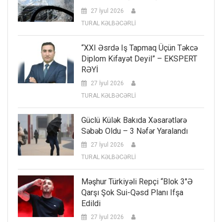
27 İyul 2026
TURAL KƏLBƏCƏRLİ
“XXI Əsrdə Iş Tapmaq Üçün Təkcə
Diplom Kifayət Deyil” – EKSPERT
RƏYİ
27 İyul 2026
TURAL KƏLBƏCƏRLİ
Güclü Külək Bakıda Xəsarətlərə
Səbəb Oldu – 3 Nəfər Yaralandı
27 İyul 2026
TURAL KƏLBƏCƏRLİ
Məşhur Türkiyəli Repçi “Blok 3″ə
Qarşı Şok Sui-Qəsd Planı Ifşa
Edildi
27 İyul 2026