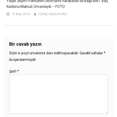
Yaşar Əliyev Fransanın Destruktiv Hərəkətləri Ilə Bağlı BMT Baş
Katibinə Məktub Ünvanlayıb – FOTO
15 May 2024
TURAL KƏLBƏCƏRLİ
Bir cavab yazın
Sizin e-poçt ünvanınız dərc edilməyəcəkdir.
Gərəkli sahələr
*
ilə işarələnmişdir
Şərh
*