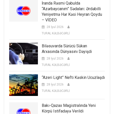
İranda Rəsmi Qəbulda
“Azərbaycanım” Sədaları: Ərdəbilli
Yeniyetmə Hər Kəsi Heyran Qoydu
– VİDEO
28 İyul 2026
TURAL KƏLBƏCƏRLİ
Biləsuvarda Sürücü Sükan
Arxasında Dünyasını Dəyişdi
28 İyul 2026
TURAL KƏLBƏCƏRLİ
“Azeri Light” Nefti Kəskin Ucuzlaşdı
28 İyul 2026
TURAL KƏLBƏCƏRLİ
Bakı-Qazax Magistralında Yeni
Körpü Istifadəyə Verildi