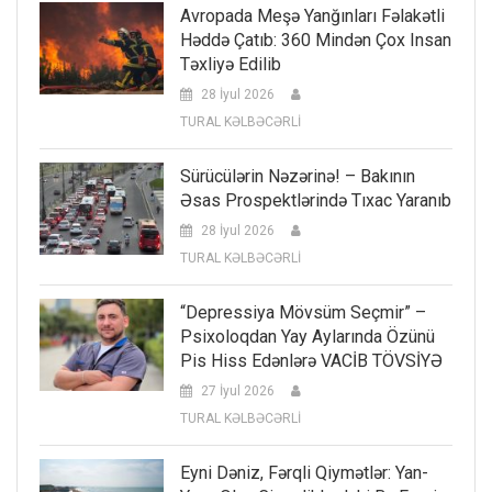
Avropada Meşə Yanğınları Fəlakətli
Həddə Çatıb: 360 Mindən Çox Insan
Təxliyə Edilib
28 İyul 2026
TURAL KƏLBƏCƏRLİ
Sürücülərin Nəzərinə! – Bakının
Əsas Prospektlərində Tıxac Yaranıb
28 İyul 2026
TURAL KƏLBƏCƏRLİ
“Depressiya Mövsüm Seçmir” –
Psixoloqdan Yay Aylarında Özünü
Pis Hiss Edənlərə VACİB TÖVSİYƏ
27 İyul 2026
TURAL KƏLBƏCƏRLİ
Eyni Dəniz, Fərqli Qiymətlər: Yan-