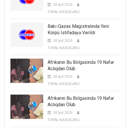
28 İyul 2026
TURAL KƏLBƏCƏRLİ
Bakı-Qazax Magistralında Yeni
Körpü Istifadəyə Verildi
28 İyul 2026
TURAL KƏLBƏCƏRLİ
Afrikanın Bu Bölgəsində 19 Nəfər
Aclıqdan Ölüb
28 İyul 2026
TURAL KƏLBƏCƏRLİ
Afrikanın Bu Bölgəsində 19 Nəfər
Aclıqdan Ölüb
28 İyul 2026
TURAL KƏLBƏCƏRLİ