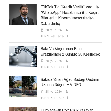
“TikTok”da “kredit Verilir” Vədi Ilə
“WhatsApp” Hesabınızı Ələ Keçirə
Bilərlər! – Kibermütəxəssisdən
Xəbərdarlıq
28 İyul 2026
TURAL KƏLBƏCƏRLİ
Bakı Və Abşeronun Bəzi
Ərazilərində 2 Günlük Su Kəsiləcək
28 İyul 2026
TURAL KƏLBƏCƏRLİ
Bakıda Sınan Ağac Budağı Qadının
Üzərinə Düşdü – VİDEO
28 İyul 2026
TURAL KƏLBƏCƏRLİ
Dünyada Ən Çox Pişik Yaşayan