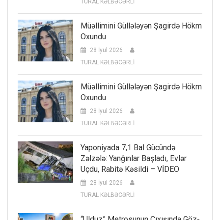
TURAL KƏLBƏCƏRLİ
Müəllimini Güllələyən Şagirdə Hökm
Oxundu
28 İyul 2026
TURAL KƏLBƏCƏRLİ
Müəllimini Güllələyən Şagirdə Hökm
Oxundu
28 İyul 2026
TURAL KƏLBƏCƏRLİ
Yaponiyada 7,1 Bal Gücündə
Zəlzələ: Yanğınlar Başladı, Evlər
Uçdu, Rabitə Kəsildi – VİDEO
28 İyul 2026
TURAL KƏLBƏCƏRLİ
“Ulduz” Metrosunun Çıxışında Göz-