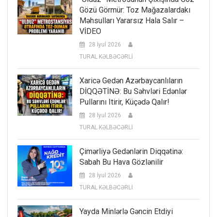
Gözü Görmür: Toz Mağazalardakı
Məhsulları Yararsız Hala Salır –
VİDEO
28 İyul 2026
TURAL KƏLBƏCƏRLİ
Xaricə Gedən Azərbaycanlıların
DİQQƏTİNƏ: Bu Səhvləri Edənlər
Pullarını Itirir, Küçədə Qalır!
28 İyul 2026
TURAL KƏLBƏCƏRLİ
Çimərliyə Gedənlərin Diqqətinə:
Sabah Bu Hava Gözlənilir
28 İyul 2026
TURAL KƏLBƏCƏRLİ
Yayda Minlərlə Gəncin Etdiyi