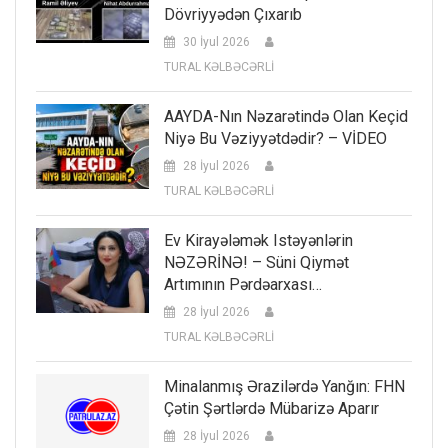
Dövriyyədən Çıxarıb
30 İyul 2026
TURAL KƏLBƏCƏRLİ
AAYDA-Nın Nəzarətində Olan Keçid
Niyə Bu Vəziyyətdədir? – VİDEO
28 İyul 2026
TURAL KƏLBƏCƏRLİ
Ev Kirayələmək Istəyənlərin
NƏZƏRİNƏ! – Süni Qiymət
Artımının Pərdəarxası…
28 İyul 2026
TURAL KƏLBƏCƏRLİ
Minalanmış Ərazilərdə Yanğın: FHN
Çətin Şərtlərdə Mübarizə Aparır
28 İyul 2026