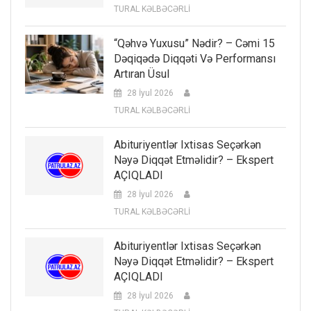
TURAL KƏLBƏCƏRLİ
“Qəhvə Yuxusu” Nədir? – Cəmi 15
Dəqiqədə Diqqəti Və Performansı
Artıran Üsul
28 İyul 2026
TURAL KƏLBƏCƏRLİ
Abituriyentlər Ixtisas Seçərkən
Nəyə Diqqət Etməlidir? – Ekspert
AÇIQLADI
28 İyul 2026
TURAL KƏLBƏCƏRLİ
Abituriyentlər Ixtisas Seçərkən
Nəyə Diqqət Etməlidir? – Ekspert
AÇIQLADI
28 İyul 2026