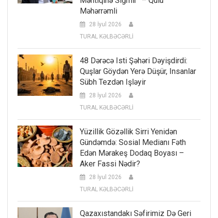
Məntiqinə Sığmır” – Qulu
Məhərrəmli
28 İyul 2026
TURAL KƏLBƏCƏRLİ
48 Dərəcə Isti Şəhəri Dəyişdirdi:
Quşlar Göydən Yerə Düşür, Insanlar
Sübh Tezdən Işləyir
28 İyul 2026
TURAL KƏLBƏCƏRLİ
Yüzillik Gözəllik Sirri Yenidən
Gündəmdə: Sosial Medianı Fəth
Edən Mərakeş Dodaq Boyası –
Aker Fassi Nədir?
28 İyul 2026
TURAL KƏLBƏCƏRLİ
Qazaxıstandakı Səfirimiz Də Geri