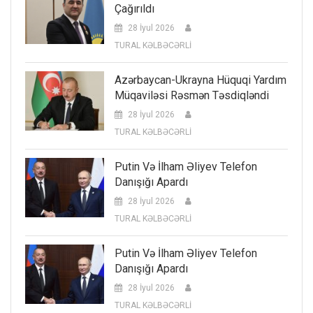
Çağırıldı
28 İyul 2026
TURAL KƏLBƏCƏRLİ
Azərbaycan-Ukrayna Hüquqi Yardım
Müqaviləsi Rəsmən Təsdiqləndi
28 İyul 2026
TURAL KƏLBƏCƏRLİ
Putin Və İlham Əliyev Telefon
Danışığı Apardı
28 İyul 2026
TURAL KƏLBƏCƏRLİ
Putin Və İlham Əliyev Telefon
Danışığı Apardı
28 İyul 2026
TURAL KƏLBƏCƏRLİ