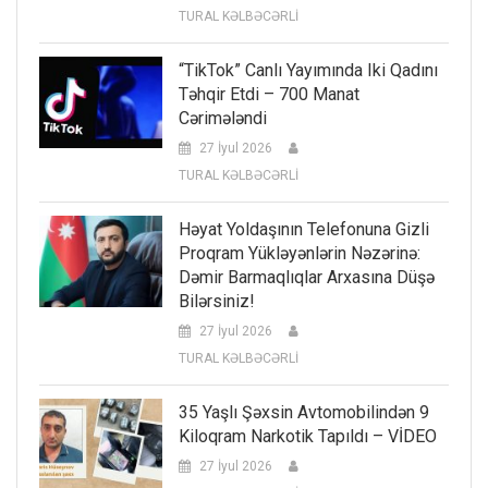
TURAL KƏLBƏCƏRLİ
“TikTok” Canlı Yayımında Iki Qadını
Təhqir Etdi – 700 Manat
Cərimələndi
27 İyul 2026
TURAL KƏLBƏCƏRLİ
Həyat Yoldaşının Telefonuna Gizli
Proqram Yükləyənlərin Nəzərinə:
Dəmir Barmaqlıqlar Arxasına Düşə
Bilərsiniz!
27 İyul 2026
TURAL KƏLBƏCƏRLİ
35 Yaşlı Şəxsin Avtomobilindən 9
Kiloqram Narkotik Tapıldı – VİDEO
27 İyul 2026