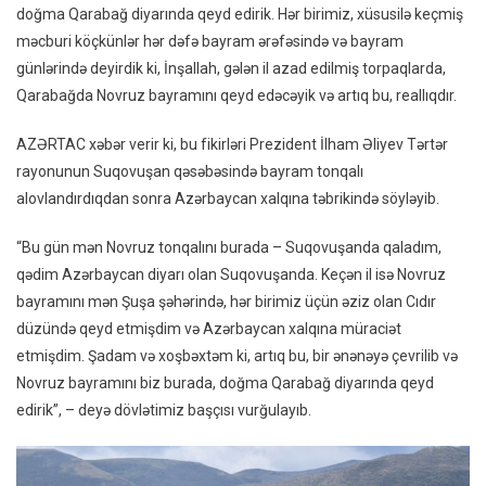
doğma Qarabağ diyarında qeyd edirik. Hər birimiz, xüsusilə keçmiş
Xoşb
məcburi köçkünlər hər dəfə bayram ərəfəsində və bayram
Ki,
günlərində deyirdik ki, İnşallah, gələn il azad edilmiş torpaqlarda,
Novr
Qarabağda Novruz bayramını qeyd edəcəyik və artıq bu, reallıqdır.
Bayra
Doğ
AZƏRTAC xəbər verir ki, bu fikirləri Prezident İlham Əliyev Tərtər
Qara
rayonunun Suqovuşan qəsəbəsində bayram tonqalı
Diyar
Qeyd
alovlandırdıqdan sonra Azərbaycan xalqına təbrikində söyləyib.
Edirik
“Bu gün mən Novruz tonqalını burada – Suqovuşanda qaladım,
qədim Azərbaycan diyarı olan Suqovuşanda. Keçən il isə Novruz
bayramını mən Şuşa şəhərində, hər birimiz üçün əziz olan Cıdır
düzündə qeyd etmişdim və Azərbaycan xalqına müraciət
etmişdim. Şadam və xoşbəxtəm ki, artıq bu, bir ənənəyə çevrilib və
Novruz bayramını biz burada, doğma Qarabağ diyarında qeyd
edirik”, – deyə dövlətimiz başçısı vurğulayıb.