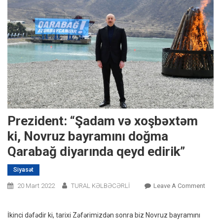
Prezident: “Şadam və xoşbəxtəm
ki, Novruz bayramını doğma
Qarabağ diyarında qeyd edirik”
Siyasət
On
20 Mart 2022
TURAL KƏLBƏCƏRLİ
Leave A Comment
Prezi
“Şad
İkinci dəfədir ki, tarixi Zəfərimizdən sonra biz Novruz bayramını
Və