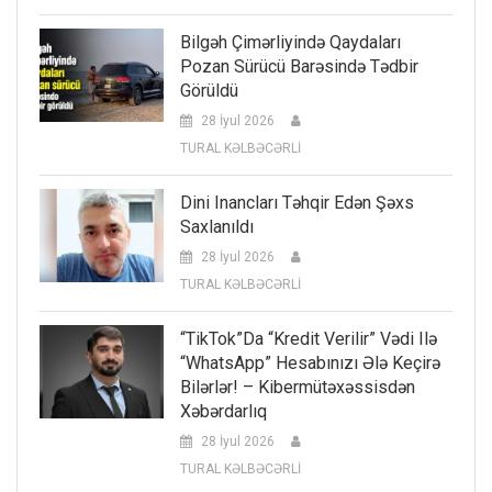
Bilgəh Çimərliyində Qaydaları
Pozan Sürücü Barəsində Tədbir
Görüldü
28 İyul 2026
TURAL KƏLBƏCƏRLİ
Dini Inancları Təhqir Edən Şəxs
Saxlanıldı
28 İyul 2026
TURAL KƏLBƏCƏRLİ
“TikTok”da “kredit Verilir” Vədi Ilə
“WhatsApp” Hesabınızı Ələ Keçirə
Bilərlər! – Kibermütəxəssisdən
Xəbərdarlıq
28 İyul 2026
TURAL KƏLBƏCƏRLİ