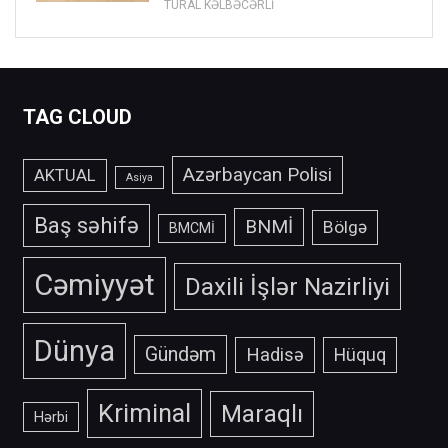
TURAL KƏLBƏCƏRLİ
TAG CLOUD
Azərbaycan Polisi
AKTUAL
Asiya
Baş səhifə
BNMİ
Bölgə
BMCMİ
Cəmiyyət
Daxili İşlər Nazirliyi
Dünya
Gündəm
Hadisə
Hüquq
Kriminal
Maraqlı
Hərbi