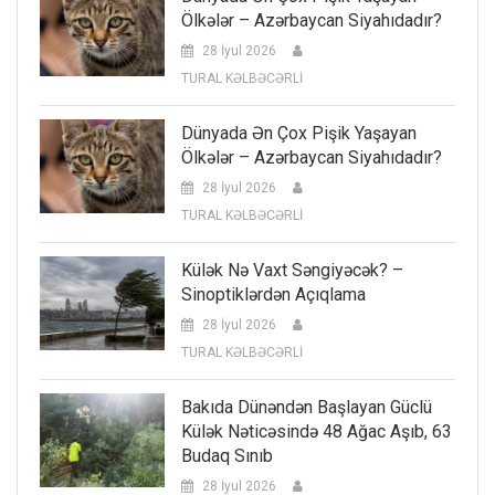
Ölkələr – Azərbaycan Siyahıdadır?
28 İyul 2026
TURAL KƏLBƏCƏRLİ
Dünyada Ən Çox Pişik Yaşayan
Ölkələr – Azərbaycan Siyahıdadır?
28 İyul 2026
TURAL KƏLBƏCƏRLİ
Külək Nə Vaxt Səngiyəcək? –
Sinoptiklərdən Açıqlama
28 İyul 2026
TURAL KƏLBƏCƏRLİ
Bakıda Dünəndən Başlayan Güclü
Külək Nəticəsində 48 Ağac Aşıb, 63
Budaq Sınıb
28 İyul 2026