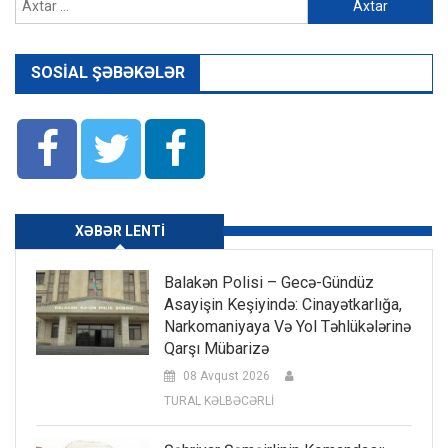
SOSIAL ŞƏBƏKƏLƏR
XƏBƏR LENTI
Balakən Polisi – Gecə-Gündüz
Asayişin Keşiyində: Cinayətkarlığa,
Narkomaniyaya Və Yol Təhlükələrinə
Qarşı Mübarizə
08 Avqust 2026
TURAL KƏLBƏCƏRLİ