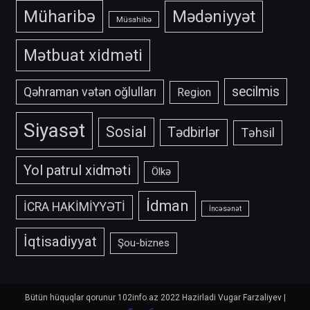
Müharibə
Mədəniyyət
Müsahibə
Mətbuat xidməti
secilmis
Qəhraman vətən oğlulları
Region
Siyasət
Sosial
Tədbirlər
Təhsil
Yol patrul xidməti
Ölkə
İdman
İCRA HAKİMİYYƏTİ
İncəsənət
İqtisadiyyat
Şou-biznes
Bütün hüquqlar qorunur 102info.az 2022 Hazirladi Vugar Farzaliyev
|