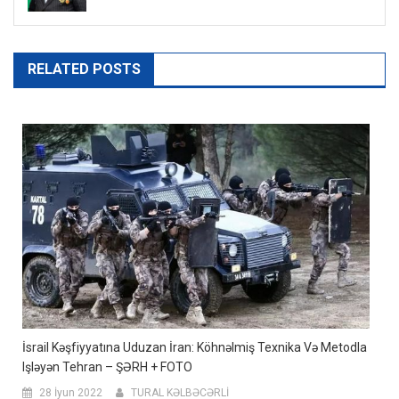
RELATED POSTS
İsrail Kəşfiyyatına Uduzan İran: Köhnəlmiş Texnika Və Metodla
Işləyən Tehran – ŞƏRH + FOTO
28 İyun 2022
TURAL KƏLBƏCƏRLİ