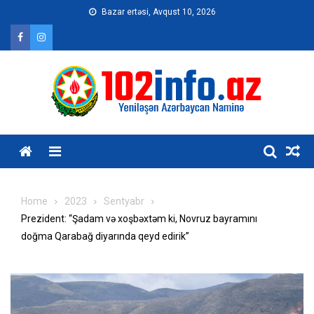
Skip
Bazar ertəsi, Avqust 10, 2026
to
content
Home
2023
Sentyabr
Prezident: “Şadam və xoşbəxtəm ki, Novruz bayramını
doğma Qarabağ diyarında qeyd edirik”