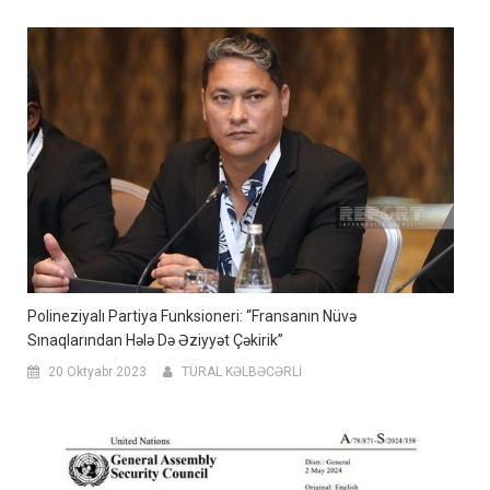
Polineziyalı Partiya Funksioneri: “Fransanın Nüvə
Sınaqlarından Hələ Də Əziyyət Çəkirik”
20 Oktyabr 2023
TURAL KƏLBƏCƏRLİ