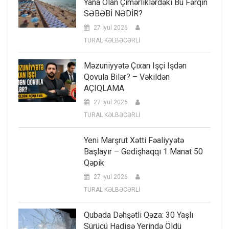
Yana Olan Çimərliklərdəki Bu Fərqin
SƏBƏBİ NƏDİR?
27 İyul 2026
TURAL KƏLBƏCƏRLİ
Məzuniyyətə Çıxan Işçi Işdən
Qovula Bilər? – Vəkildən
AÇIQLAMA
27 İyul 2026
TURAL KƏLBƏCƏRLİ
Yeni Marşrut Xətti Fəaliyyətə
Başlayır – Gedişhaqqı 1 Manat 50
Qəpik
27 İyul 2026
TURAL KƏLBƏCƏRLİ
Qubada Dəhşətli Qəza: 30 Yaşlı
Sürücü Hadisə Yerində Öldü