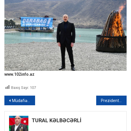
www.102info.az
Baxış Sayı:
107
Yazı
Müdafiə Nazirliyinin Suqovuşanda “N” saylı hərbi hissəsinin açılışı olub – FOTO
Prezident: “Bizim əsas vəzifəmiz keçmiş məcburi köçkünləri tezliklə bu doğma diyara qaytarmaqdır”
naviqasiyası
TURAL KƏLBƏCƏRLİ