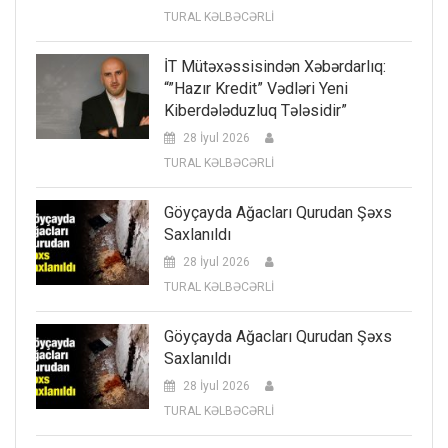
TURAL KƏLBƏCƏRLİ
İT Mütəxəssisindən Xəbərdarlıq:
“”Hazır Kredit” Vədləri Yeni
Kiberdələduzluq Tələsidir”
28 İyul 2026
TURAL KƏLBƏCƏRLİ
Göyçayda Ağacları Qurudan Şəxs
Saxlanıldı
28 İyul 2026
TURAL KƏLBƏCƏRLİ
Göyçayda Ağacları Qurudan Şəxs
Saxlanıldı
28 İyul 2026
TURAL KƏLBƏCƏRLİ