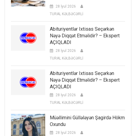
28 İyul 2026
TURAL KƏLBƏCƏRLİ
Abituriyentlər Ixtisas Seçərkən
Nəyə Diqqət Etməlidir? – Ekspert
AÇIQLADI
28 İyul 2026
TURAL KƏLBƏCƏRLİ
Abituriyentlər Ixtisas Seçərkən
Nəyə Diqqət Etməlidir? – Ekspert
AÇIQLADI
28 İyul 2026
TURAL KƏLBƏCƏRLİ
Müəllimini Güllələyən Şagirdə Hökm
Oxundu
28 İyul 2026