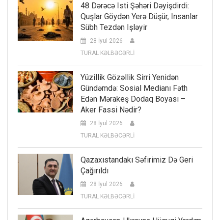
48 Dərəcə Isti Şəhəri Dəyişdirdi:
Quşlar Göydən Yerə Düşür, Insanlar
Sübh Tezdən Işləyir
28 İyul 2026
TURAL KƏLBƏCƏRLİ
Yüzillik Gözəllik Sirri Yenidən
Gündəmdə: Sosial Medianı Fəth
Edən Mərakeş Dodaq Boyası –
Aker Fassi Nədir?
28 İyul 2026
TURAL KƏLBƏCƏRLİ
Qazaxıstandakı Səfirimiz Də Geri
Çağırıldı
28 İyul 2026
TURAL KƏLBƏCƏRLİ