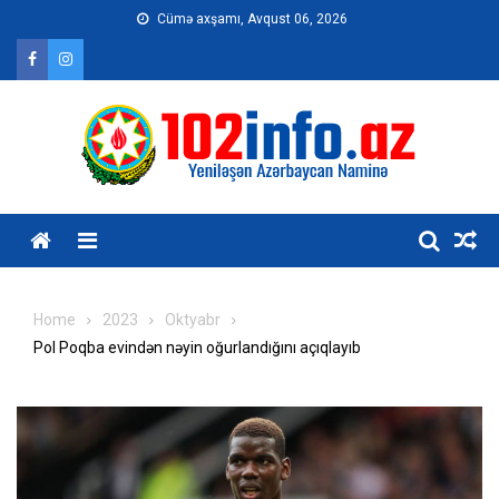
Skip
Cümə axşamı, Avqust 06, 2026
to
content
Home
2023
Oktyabr
Pol Poqba evindən nəyin oğurlandığını açıqlayıb