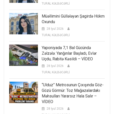
TURAL KƏLBƏCƏRLİ
Müəllimini Güllələyən Şagirdə Hökm
Oxundu
28 İyul 2026
TURAL KƏLBƏCƏRLİ
Yaponiyada 7,1 Bal Gücündə
Zəlzələ: Yanğınlar Başladı, Evlər
Uçdu, Rabitə Kəsildi – VİDEO
28 İyul 2026
TURAL KƏLBƏCƏRLİ
“Ulduz” Metrosunun Çıxışında Göz-
Gözü Görmür: Toz Mağazalardakı
Məhsulları Yararsız Hala Salır –
VİDEO
28 İyul 2026