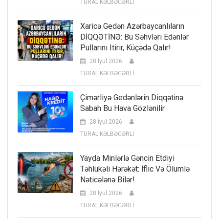
TURAL KƏLBƏCƏRLİ
Xaricə Gedən Azərbaycanlıların
DİQQƏTİNƏ: Bu Səhvləri Edənlər
Pullarını Itirir, Küçədə Qalır!
28 İyul 2026
TURAL KƏLBƏCƏRLİ
Çimərliyə Gedənlərin Diqqətinə:
Sabah Bu Hava Gözlənilir
28 İyul 2026
TURAL KƏLBƏCƏRLİ
Yayda Minlərlə Gəncin Etdiyi
Təhlükəli Hərəkət: İflic Və Ölümlə
Nəticələnə Bilər!
28 İyul 2026
TURAL KƏLBƏCƏRLİ