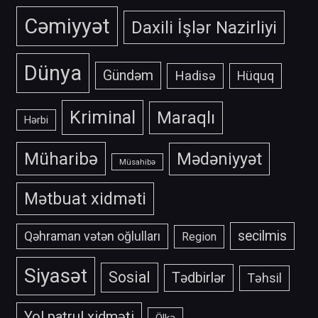
Cəmiyyət
Daxili İşlər Nazirliyi
Dünya
Gündəm
Hadisə
Hüquq
Kriminal
Maraqlı
Hərbi
Müharibə
Mədəniyyət
Müsahibə
Mətbuat xidməti
secilmis
Qəhraman vətən oğlulları
Region
Siyasət
Sosial
Tədbirlər
Təhsil
Yol patrul xidməti