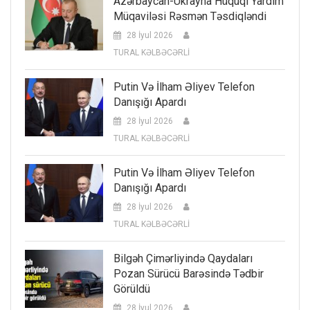
Azərbaycan-Ukrayna Hüquqi Yardım
Müqaviləsi Rəsmən Təsdiqləndi
28 İyul 2026
TURAL KƏLBƏCƏRLİ
Putin Və İlham Əliyev Telefon
Danışığı Apardı
28 İyul 2026
TURAL KƏLBƏCƏRLİ
Putin Və İlham Əliyev Telefon
Danışığı Apardı
28 İyul 2026
TURAL KƏLBƏCƏRLİ
Bilgəh Çimərliyində Qaydaları
Pozan Sürücü Barəsində Tədbir
Görüldü
28 İyul 2026