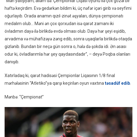
“Mən yaxşıyam, ailəm də. Çempionlar Liqası oyunu ilə çox gözəl bir
Açıql
həftə keçirdim. Evə gedərkən bildim ki, üç nəfər içəri girib və seyfimi
oğurlayıb. Orada anamın qızıl-zinət əşyaları, dünya çempionatı
medalım olub… Məni ən çox qorxudan isə qarət zamanı iki
övladımın dayə ilə birlikdə evdə olması olub. Dayə hər şeyi eşidib,
arvadıma və mühafizəyə zəng edib, sonra uşaqlarla birlikdə otaqda
gizlənib. Bundan bir neçə gün sonra o, hələ də şokda idi. Ən əsası
odur ki, övladlarımla hər şey qaydasındadır”, – deyə Poqba olanları
danışıb.
Xatırladaq ki, qarət hadisəsi Çempionlar Liqasının 1/8 final
mərhələsinin “Atletiko”ya qarşı keçirilən oyun vaxtına
təsadüf edib
.
Mənbə: “Çempionat”