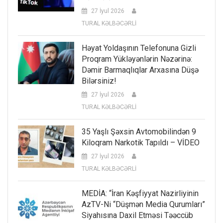
27 İyul 2026
TURAL KƏLBƏCƏRLİ
Həyat Yoldaşının Telefonuna Gizli
Proqram Yükləyənlərin Nəzərinə:
Dəmir Barmaqlıqlar Arxasına Düşə
Bilərsiniz!
27 İyul 2026
TURAL KƏLBƏCƏRLİ
35 Yaşlı Şəxsin Avtomobilindən 9
Kiloqram Narkotik Tapıldı – VİDEO
27 İyul 2026
TURAL KƏLBƏCƏRLİ
MEDİA: “İran Kəşfiyyat Nazirliyinin
AzTV-Ni “düşmən Media Qurumları”
Siyahısına Daxil Etməsi Təəccüb