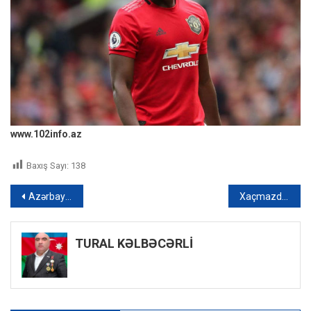
www.102info.az
Baxış Sayı:
138
Yazı
Azərbaycan XİN Ermənistana cavab verdi – Xəbərlərin 17:00 buraxılışı
Xaçmazda su basmış ərazilərin GÖRÜNTÜLƏRİ – VİDEO
naviqasiyası
TURAL KƏLBƏCƏRLİ