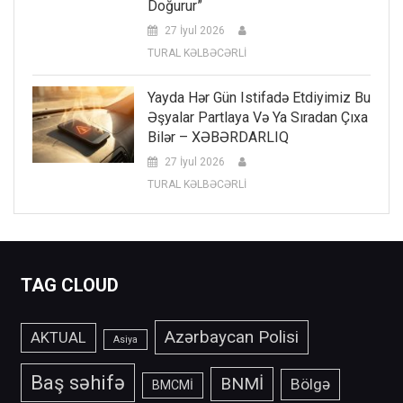
Doğurur”
27 İyul 2026
TURAL KƏLBƏCƏRLİ
Yayda Hər Gün Istifadə Etdiyimiz Bu
Əşyalar Partlaya Və Ya Sıradan Çıxa
Bilər – XƏBƏRDARLIQ
27 İyul 2026
TURAL KƏLBƏCƏRLİ
TAG CLOUD
Azərbaycan Polisi
AKTUAL
Asiya
Baş səhifə
BNMİ
Bölgə
BMCMİ