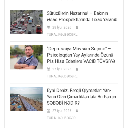
Sürücülərin Nəzərinə! – Bakının
Əsas Prospektlərində Tıxac Yaranıb
28 İyul 2026
TURAL KƏLBƏCƏRLİ
“Depressiya Mövsüm Seçmir” –
Psixoloqdan Yay Aylarında Özünü
Pis Hiss Edənlərə VACİB TÖVSİYƏ
27 İyul 2026
TURAL KƏLBƏCƏRLİ
Eyni Dəniz, Fərqli Qiymətlər: Yan-
Yana Olan Çimərliklərdəki Bu Fərqin
SƏBƏBİ NƏDİR?
27 İyul 2026
TURAL KƏLBƏCƏRLİ