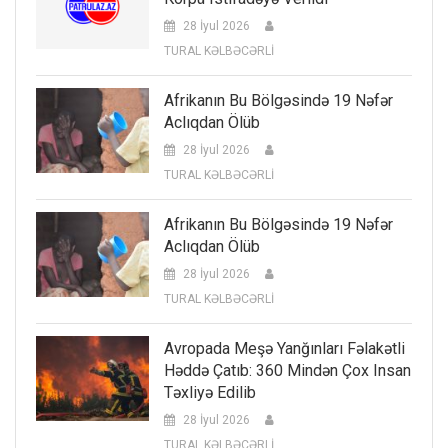
28 İyul 2026
TURAL KƏLBƏCƏRLİ
Afrikanın Bu Bölgəsində 19 Nəfər
Aclıqdan Ölüb
28 İyul 2026
TURAL KƏLBƏCƏRLİ
Afrikanın Bu Bölgəsində 19 Nəfər
Aclıqdan Ölüb
28 İyul 2026
TURAL KƏLBƏCƏRLİ
Avropada Meşə Yanğınları Fəlakətli
Həddə Çatıb: 360 Mindən Çox Insan
Təxliyə Edilib
28 İyul 2026
TURAL KƏLBƏCƏRLİ