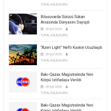
TURAL KƏLBƏCƏRLİ
Biləsuvarda Sürücü Sükan
Arxasında Dünyasını Dəyişdi
28 İyul 2026
TURAL KƏLBƏCƏRLİ
“Azeri Light” Nefti Kəskin Ucuzlaşdı
28 İyul 2026
TURAL KƏLBƏCƏRLİ
Bakı-Qazax Magistralında Yeni
Körpü Istifadəyə Verildi
28 İyul 2026
TURAL KƏLBƏCƏRLİ
Bakı-Qazax Magistralında Yeni
Körpü Istifadəyə Verildi