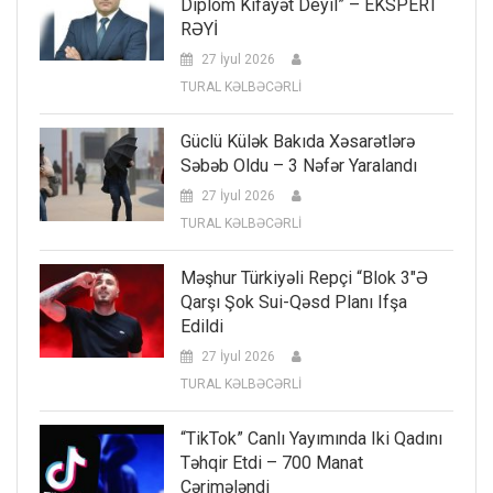
Diplom Kifayət Deyil” – EKSPERT
RƏYİ
27 İyul 2026
TURAL KƏLBƏCƏRLİ
Güclü Külək Bakıda Xəsarətlərə
Səbəb Oldu – 3 Nəfər Yaralandı
27 İyul 2026
TURAL KƏLBƏCƏRLİ
Məşhur Türkiyəli Repçi “Blok 3″ə
Qarşı Şok Sui-Qəsd Planı Ifşa
Edildi
27 İyul 2026
TURAL KƏLBƏCƏRLİ
“TikTok” Canlı Yayımında Iki Qadını
Təhqir Etdi – 700 Manat
Cərimələndi