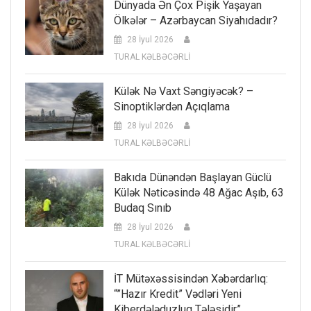
Dünyada Ən Çox Pişik Yaşayan
Ölkələr – Azərbaycan Siyahıdadır?
28 İyul 2026
TURAL KƏLBƏCƏRLİ
Külək Nə Vaxt Səngiyəcək? –
Sinoptiklərdən Açıqlama
28 İyul 2026
TURAL KƏLBƏCƏRLİ
Bakıda Dünəndən Başlayan Güclü
Külək Nəticəsində 48 Ağac Aşıb, 63
Budaq Sınıb
28 İyul 2026
TURAL KƏLBƏCƏRLİ
İT Mütəxəssisindən Xəbərdarlıq:
“”Hazır Kredit” Vədləri Yeni
Kiberdələduzluq Tələsidir”