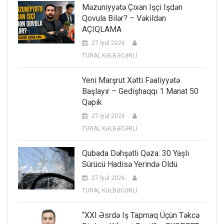
Məzuniyyətə Çıxan Işçi Işdən
Qovula Bilər? – Vəkildən
AÇIQLAMA
27 İyul 2026
TURAL KƏLBƏCƏRLİ
Yeni Marşrut Xətti Fəaliyyətə
Başlayır – Gedişhaqqı 1 Manat 50
Qəpik
27 İyul 2026
TURAL KƏLBƏCƏRLİ
Qubada Dəhşətli Qəza: 30 Yaşlı
Sürücü Hadisə Yerində Öldü
27 İyul 2026
TURAL KƏLBƏCƏRLİ
“XXI Əsrdə Iş Tapmaq Üçün Təkcə