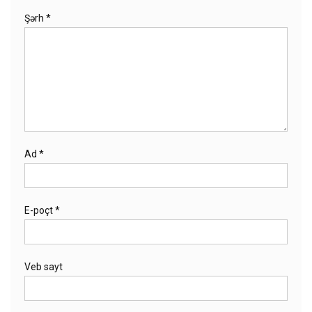
Şərh
*
Ad
*
E-poçt
*
Veb sayt