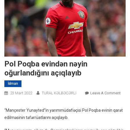
Pol Poqba evindən nəyin
oğurlandığını açıqlayıb
İdman
On
23 Mart 2022
TURAL KƏLBƏCƏRLİ
Leave A Comment
Pol
Poqb
“Mançester Yunayted”in yarımmüdafiəçisi Pol Poqba evinin qarət
Evind
edilməsinin təfərrüatlarını açıqlayıb.
Nəyin
Oğurl