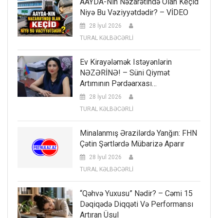
AAYDA-Nın Nəzarətində Olan Keçid
Niyə Bu Vəziyyətdədir? – VİDEO
28 İyul 2026
TURAL KƏLBƏCƏRLİ
Ev Kirayələmək Istəyənlərin
NƏZƏRİNƏ! – Süni Qiymət
Artımının Pərdəarxası…
28 İyul 2026
TURAL KƏLBƏCƏRLİ
Minalanmış Ərazilərdə Yanğın: FHN
Çətin Şərtlərdə Mübarizə Aparır
28 İyul 2026
TURAL KƏLBƏCƏRLİ
“Qəhvə Yuxusu” Nədir? – Cəmi 15
Dəqiqədə Diqqəti Və Performansı
Artıran Üsul