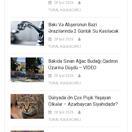
28 İyul 2026
TURAL KƏLBƏCƏRLİ
Bakı Və Abşeronun Bəzi
Ərazilərində 2 Günlük Su Kəsiləcək
28 İyul 2026
TURAL KƏLBƏCƏRLİ
Bakıda Sınan Ağac Budağı Qadının
Üzərinə Düşdü – VİDEO
28 İyul 2026
TURAL KƏLBƏCƏRLİ
Dünyada Ən Çox Pişik Yaşayan
Ölkələr – Azərbaycan Siyahıdadır?
28 İyul 2026
TURAL KƏLBƏCƏRLİ