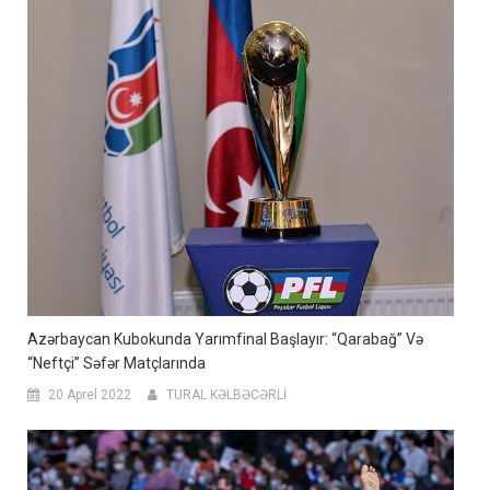
Azərbaycan Kubokunda Yarımfinal Başlayır: “Qarabağ” Və
“Neftçi” Səfər Matçlarında
20 Aprel 2022
TURAL KƏLBƏCƏRLİ