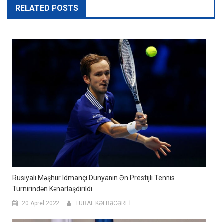
RELATED POSTS
Rusiyalı Məşhur Idmançı Dünyanın Ən Prestijli Tennis
Turnirindən Kənarlaşdırıldı
20 Aprel 2022
TURAL KƏLBƏCƏRLİ