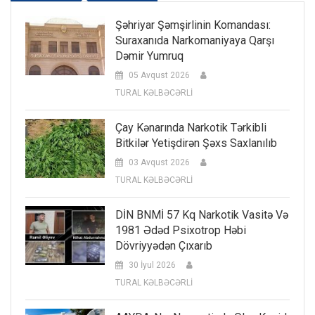
Şəhriyar Şəmşirlinin Komandası:
Suraxanıda Narkomaniyaya Qarşı
Dəmir Yumruq
05 Avqust 2026
TURAL KƏLBƏCƏRLİ
Çay Kənarında Narkotik Tərkibli
Bitkilər Yetişdirən Şəxs Saxlanılıb
03 Avqust 2026
TURAL KƏLBƏCƏRLİ
DİN BNMİ 57 Kq Narkotik Vasitə Və
1981 Ədəd Psixotrop Həbi
Dövriyyədən Çıxarıb
30 İyul 2026
TURAL KƏLBƏCƏRLİ