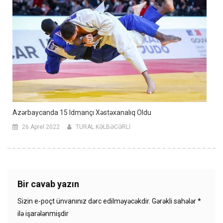
Azərbaycanda 15 Idmançı Xəstəxanalıq Oldu
26 Aprel 2022
TURAL KƏLBƏCƏRLİ
Bir cavab yazın
Sizin e-poçt ünvanınız dərc edilməyəcəkdir.
Gərəkli sahələr
*
ilə işarələnmişdir