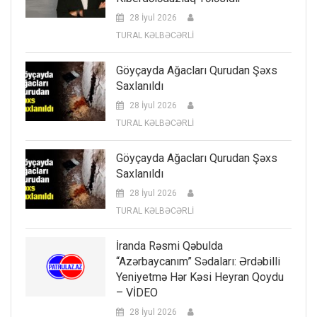
28 İyul 2026
TURAL KƏLBƏCƏRLİ
Göyçayda Ağacları Qurudan Şəxs
Saxlanıldı
28 İyul 2026
TURAL KƏLBƏCƏRLİ
Göyçayda Ağacları Qurudan Şəxs
Saxlanıldı
28 İyul 2026
TURAL KƏLBƏCƏRLİ
İranda Rəsmi Qəbulda
“Azərbaycanım” Sədaları: Ərdəbilli
Yeniyetmə Hər Kəsi Heyran Qoydu
– VİDEO
28 İyul 2026