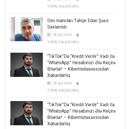
TURAL KƏLBƏCƏRLİ
Dini Inancları Təhqir Edən Şəxs
Saxlanıldı
28 İyul 2026
TURAL KƏLBƏCƏRLİ
“TikTok”da “kredit Verilir” Vədi Ilə
“WhatsApp” Hesabınızı Ələ Keçirə
Bilərlər! – Kibermütəxəssisdən
Xəbərdarlıq
28 İyul 2026
TURAL KƏLBƏCƏRLİ
“TikTok”da “kredit Verilir” Vədi Ilə
“WhatsApp” Hesabınızı Ələ Keçirə
Bilərlər! – Kibermütəxəssisdən
Xəbərdarlıq