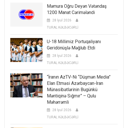
Məmura Oğru Deyən Vətəndaş
1200 Manat Cərimələndi
28 İyul 2026
TURAL KƏLBƏCƏRLİ
U-18 Millimiz Portuqaliyanı
Geridönüşlə Məğlub Etdi
28 İyul 2026
TURAL KƏLBƏCƏRLİ
“İranın AzTV-Ni “düşmən Media”
Elan Etməsi Azərbaycan-İran
Münasibətlərinin Bugünkü
Məntiqinə Sığmır” – Qulu
Məhərrəmli
28 İyul 2026
TURAL KƏLBƏCƏRLİ