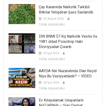
Çay Kənarında Narkotik Tərkibli
Bitkilər Yetişdirən Şəxs Saxlanılıb
03 Avqust 2026
TURAL KƏLBƏCƏRLİ
DİN BNMİ 57 Kq Narkotik Vasitə Və
1981 Ədəd Psixotrop Həbi
Dövriyyədən Çıxarıb
30 İyul 2026
TURAL KƏLBƏCƏRLİ
AAYDA-Nın Nəzarətində Olan Keçid
Niyə Bu Vəziyyətdədir? – VİDEO
28 İyul 2026
TURAL KƏLBƏCƏRLİ
Ev Kirayələmək Istəyənlərin
NƏZƏRİNƏ! – Süni Qiymət