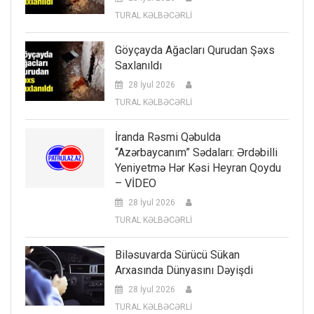
TURAL KƏLBƏCƏRLİ
Göyçayda Ağacları Qurudan Şəxs
Saxlanıldı
28 İyul 2026
TURAL KƏLBƏCƏRLİ
İranda Rəsmi Qəbulda
“Azərbaycanım” Sədaları: Ərdəbilli
Yeniyetmə Hər Kəsi Heyran Qoydu
– VİDEO
28 İyul 2026
TURAL KƏLBƏCƏRLİ
Biləsuvarda Sürücü Sükan
Arxasında Dünyasını Dəyişdi
28 İyul 2026
TURAL KƏLBƏCƏRLİ