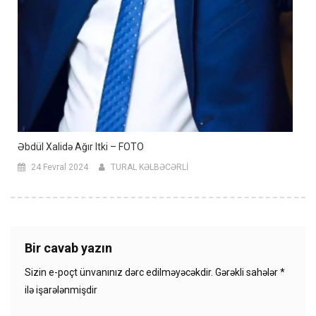
Əbdül Xalidə Ağır Itki – FOTO
24 Fevral 2024
TURAL KƏLBƏCƏRLİ
Bir cavab yazın
Sizin e-poçt ünvanınız dərc edilməyəcəkdir.
Gərəkli sahələr
*
ilə işarələnmişdir