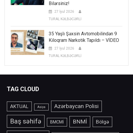
Bilərsiniz!
27 İyul 2026
TURAL KƏLBƏCƏRLİ
35 Yaşlı Şəxsin Avtomobilindən 9
Kiloqram Narkotik Tapıldı – VİDEO
27 İyul 2026
TURAL KƏLBƏCƏRLİ
TAG CLOUD
Azərbaycan Polisi
AKTUAL
Asiya
Baş səhifə
BNMİ
Bölgə
BMCMİ