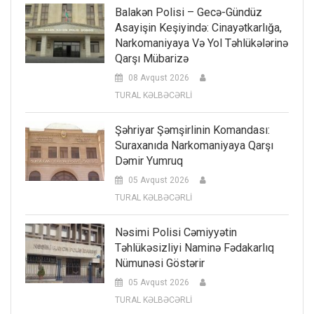
Balakən Polisi – Gecə-Gündüz
Asayişin Keşiyində: Cinayətkarlığa,
Narkomaniyaya Və Yol Təhlükələrinə
Qarşı Mübarizə
08 Avqust 2026
TURAL KƏLBƏCƏRLİ
Şəhriyar Şəmşirlinin Komandası:
Suraxanıda Narkomaniyaya Qarşı
Dəmir Yumruq
05 Avqust 2026
TURAL KƏLBƏCƏRLİ
Nəsimi Polisi Cəmiyyətin
Təhlükəsizliyi Naminə Fədakarlıq
Nümunəsi Göstərir
05 Avqust 2026
TURAL KƏLBƏCƏRLİ