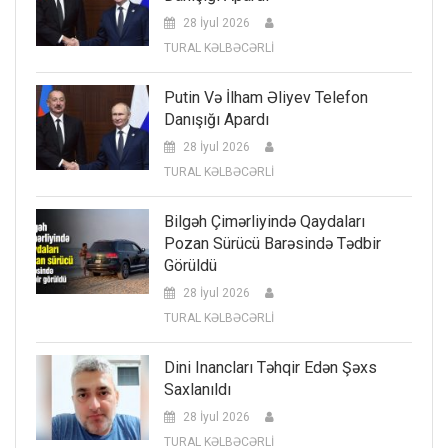
28 İyul 2026
TURAL KƏLBƏCƏRLİ
Putin Və İlham Əliyev Telefon
Danışığı Apardı
28 İyul 2026
TURAL KƏLBƏCƏRLİ
Bilgəh Çimərliyində Qaydaları
Pozan Sürücü Barəsində Tədbir
Görüldü
28 İyul 2026
TURAL KƏLBƏCƏRLİ
Dini Inancları Təhqir Edən Şəxs
Saxlanıldı
28 İyul 2026
TURAL KƏLBƏCƏRLİ