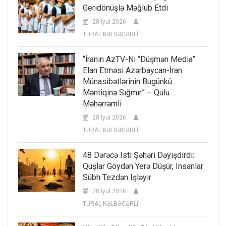
Geridönüşlə Məğlub Etdi
28 İyul 2026
TURAL KƏLBƏCƏRLİ
“İranın AzTV-Ni “düşmən Media”
Elan Etməsi Azərbaycan-İran
Münasibətlərinin Bugünkü
Məntiqinə Sığmır” – Qulu
Məhərrəmli
28 İyul 2026
TURAL KƏLBƏCƏRLİ
48 Dərəcə Isti Şəhəri Dəyişdirdi:
Quşlar Göydən Yerə Düşür, Insanlar
Sübh Tezdən Işləyir
28 İyul 2026
TURAL KƏLBƏCƏRLİ