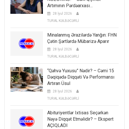
Artımının Pərdəarxası…
28 İyul 2026
TURAL KƏLBƏCƏRLİ
Minalanmış Ərazilərdə Yanğın: FHN
Çətin Şərtlərdə Mübarizə Aparır
28 İyul 2026
TURAL KƏLBƏCƏRLİ
“Qəhvə Yuxusu” Nədir? – Cəmi 15
Dəqiqədə Diqqəti Və Performansı
Artıran Üsul
28 İyul 2026
TURAL KƏLBƏCƏRLİ
Abituriyentlər Ixtisas Seçərkən
Nəyə Diqqət Etməlidir? – Ekspert
AÇIQLADI