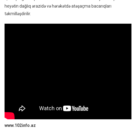
heyətin dağlıq ərazidə və hərəkətdə atəşaçma bacarıqları
təkmilləşdirilir.
www.102info.az