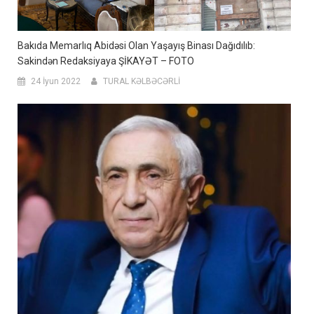
Bakıda Memarlıq Abidəsi Olan Yaşayış Binası Dağıdılıb:
Sakindən Redaksiyaya ŞİKAYƏT – FOTO
24 İyun 2022
TURAL KƏLBƏCƏRLİ