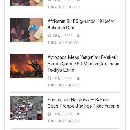
TURAL KƏLBƏCƏRLİ
Afrikanın Bu Bölgəsində 19 Nəfər
Aclıqdan Ölüb
28 İyul 2026
TURAL KƏLBƏCƏRLİ
Avropada Meşə Yanğınları Fəlakətli
Həddə Çatıb: 360 Mindən Çox Insan
Təxliyə Edilib
28 İyul 2026
TURAL KƏLBƏCƏRLİ
Sürücülərin Nəzərinə! – Bakının
Əsas Prospektlərində Tıxac Yaranıb
28 İyul 2026
TURAL KƏLBƏCƏRLİ