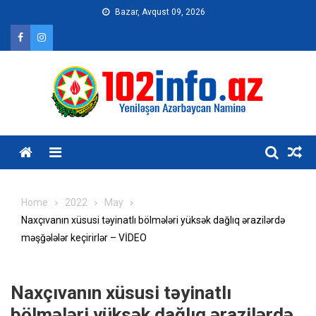
Skip
Bazar, Avqust 09, 2026
to
content
Home
2022
May
Naxçıvanın xüsusi təyinatlı bölmələri yüksək dağlıq ərazilərdə
məşğələlər keçirirlər – VİDEO
Naxçıvanın xüsusi təyinatlı
bölmələri yüksək dağlıq ərazilərdə