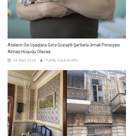
Ataların Da Uşaqlara Görə Güzəştli Şərtlərlə Əmək Pensiyası
Almaq Hüququ Olacaq
06 Mart 2024
TURAL KƏLBƏCƏRLİ