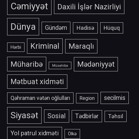
Cəmiyyət
Daxili İşlər Nazirliyi
Dünya
Gündəm
Hadisə
Hüquq
Kriminal
Maraqlı
Hərbi
Müharibə
Mədəniyyət
Müsahibə
Mətbuat xidməti
secilmis
Qəhraman vətən oğlulları
Region
Siyasət
Sosial
Tədbirlər
Təhsil
Yol patrul xidməti
Ölkə