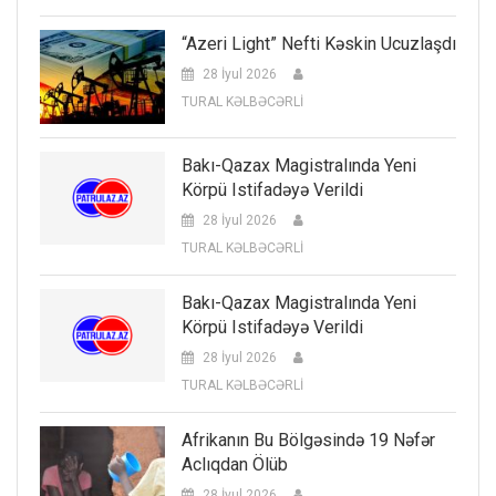
“Azeri Light” Nefti Kəskin Ucuzlaşdı
28 İyul 2026
TURAL KƏLBƏCƏRLİ
Bakı-Qazax Magistralında Yeni
Körpü Istifadəyə Verildi
28 İyul 2026
TURAL KƏLBƏCƏRLİ
Bakı-Qazax Magistralında Yeni
Körpü Istifadəyə Verildi
28 İyul 2026
TURAL KƏLBƏCƏRLİ
Afrikanın Bu Bölgəsində 19 Nəfər
Aclıqdan Ölüb
28 İyul 2026