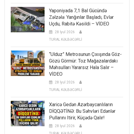
Yaponiyada 7,1 Bal Gücündə
Zəlzələ: Yanğınlar Başladı, Evlər
Uçdu, Rabitə Kəsildi – VİDEO
28 İyul 2026
TURAL KƏLBƏCƏRLİ
“Ulduz” Metrosunun Çıxışında Göz-
Gözü Görmür: Toz Mağazalardakı
Məhsulları Yararsız Hala Salır –
VİDEO
28 İyul 2026
TURAL KƏLBƏCƏRLİ
Xaricə Gedən Azərbaycanlıların
DİQQƏTİNƏ: Bu Səhvləri Edənlər
Pullarını Itirir, Küçədə Qalır!
28 İyul 2026
TURAL KƏLBƏCƏRLİ