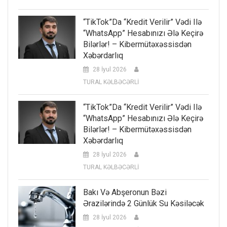
“TikTok”da “kredit Verilir” Vədi Ilə
“WhatsApp” Hesabınızı Ələ Keçirə
Bilərlər! – Kibermütəxəssisdən
Xəbərdarlıq
28 İyul 2026
TURAL KƏLBƏCƏRLİ
“TikTok”da “kredit Verilir” Vədi Ilə
“WhatsApp” Hesabınızı Ələ Keçirə
Bilərlər! – Kibermütəxəssisdən
Xəbərdarlıq
28 İyul 2026
TURAL KƏLBƏCƏRLİ
Bakı Və Abşeronun Bəzi
Ərazilərində 2 Günlük Su Kəsiləcək
28 İyul 2026