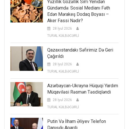
Yüzillik Gözəllik Sirri Yenidən
Gündəmdə: Sosial Medianı Fəth
Edən Mərakeş Dodaq Boyası –
Aker Fassi Nədir?
28 İyul 2026
TURAL KƏLBƏCƏRLİ
Qazaxıstandakı Səfirimiz Də Geri
Çağırıldı
28 İyul 2026
TURAL KƏLBƏCƏRLİ
Azərbaycan-Ukrayna Hüquqi Yardım
Müqaviləsi Rəsmən Təsdiqləndi
28 İyul 2026
TURAL KƏLBƏCƏRLİ
Putin Və İlham Əliyev Telefon
Danışığı Apardı