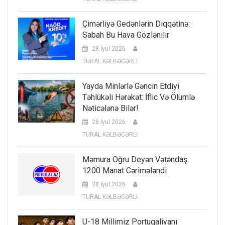
Çimərliyə Gedənlərin Diqqətinə:
Sabah Bu Hava Gözlənilir
28 İyul 2026
TURAL KƏLBƏCƏRLİ
Yayda Minlərlə Gəncin Etdiyi
Təhlükəli Hərəkət: İflic Və Ölümlə
Nəticələnə Bilər!
28 İyul 2026
TURAL KƏLBƏCƏRLİ
Məmura Oğru Deyən Vətəndaş
1200 Manat Cərimələndi
28 İyul 2026
TURAL KƏLBƏCƏRLİ
U-18 Millimiz Portuqaliyanı