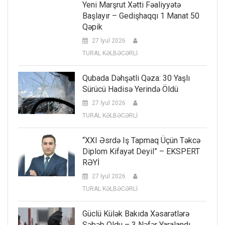
Yeni Marşrut Xətti Fəaliyyətə
Başlayır – Gedişhaqqı 1 Manat 50
Qəpik
27 İyul 2026
TURAL KƏLBƏCƏRLİ
Qubada Dəhşətli Qəza: 30 Yaşlı
Sürücü Hadisə Yerində Öldü
27 İyul 2026
TURAL KƏLBƏCƏRLİ
“XXI Əsrdə Iş Tapmaq Üçün Təkcə
Diplom Kifayət Deyil” – EKSPERT
RƏYİ
27 İyul 2026
TURAL KƏLBƏCƏRLİ
Güclü Külək Bakıda Xəsarətlərə
Səbəb Oldu – 3 Nəfər Yaralandı