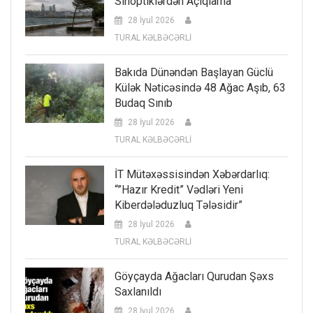
Sinoptiklərdən Açıqlama
28 İyul 2026
TURAL KƏLBƏCƏRLİ
Bakıda Dünəndən Başlayan Güclü
Külək Nəticəsində 48 Ağac Aşıb, 63
Budaq Sınıb
28 İyul 2026
TURAL KƏLBƏCƏRLİ
İT Mütəxəssisindən Xəbərdarlıq:
“”Hazır Kredit” Vədləri Yeni
Kiberdələduzluq Tələsidir”
28 İyul 2026
TURAL KƏLBƏCƏRLİ
Göyçayda Ağacları Qurudan Şəxs
Saxlanıldı
28 İyul 2026