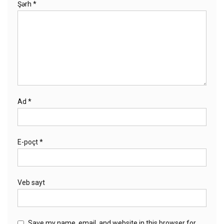
Şərh
*
Ad
*
E-poçt
*
Veb sayt
Save my name, email, and website in this browser for