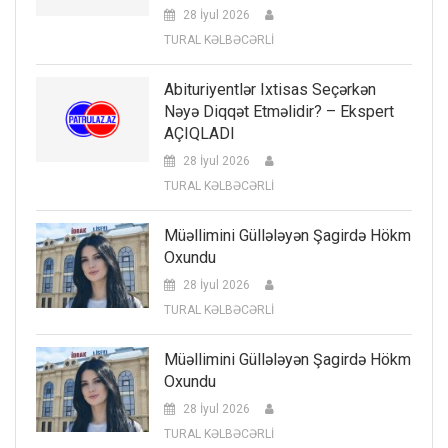
28 İyul 2026
TURAL KƏLBƏCƏRLİ
Abituriyentlər Ixtisas Seçərkən
Nəyə Diqqət Etməlidir? – Ekspert
AÇIQLADI
28 İyul 2026
TURAL KƏLBƏCƏRLİ
Müəllimini Güllələyən Şagirdə Hökm
Oxundu
28 İyul 2026
TURAL KƏLBƏCƏRLİ
Müəllimini Güllələyən Şagirdə Hökm
Oxundu
28 İyul 2026
TURAL KƏLBƏCƏRLİ