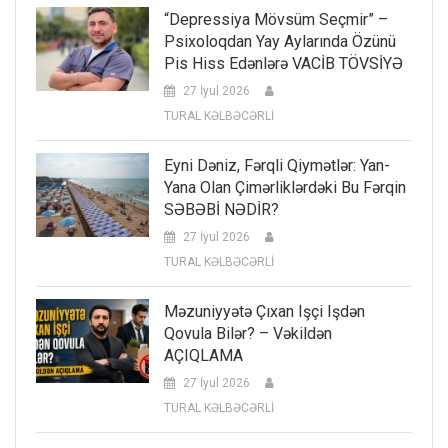
“Depressiya Mövsüm Seçmir” –
Psixoloqdan Yay Aylarında Özünü
Pis Hiss Edənlərə VACİB TÖVSİYƏ
27 İyul 2026
TURAL KƏLBƏCƏRLİ
Eyni Dəniz, Fərqli Qiymətlər: Yan-
Yana Olan Çimərliklərdəki Bu Fərqin
SƏBƏBİ NƏDİR?
27 İyul 2026
TURAL KƏLBƏCƏRLİ
Məzuniyyətə Çıxan Işçi Işdən
Qovula Bilər? – Vəkildən
AÇIQLAMA
27 İyul 2026
TURAL KƏLBƏCƏRLİ