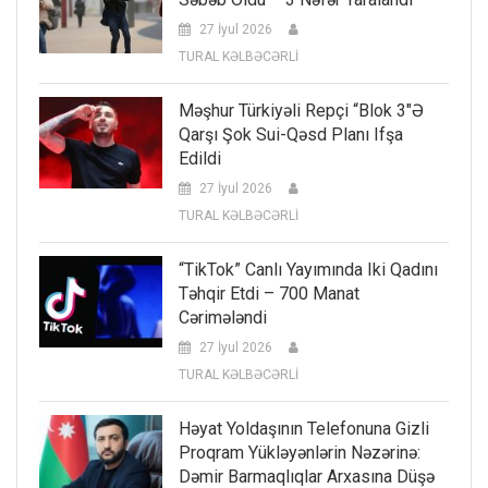
27 İyul 2026
TURAL KƏLBƏCƏRLİ
Məşhur Türkiyəli Repçi “Blok 3″ə
Qarşı Şok Sui-Qəsd Planı Ifşa
Edildi
27 İyul 2026
TURAL KƏLBƏCƏRLİ
“TikTok” Canlı Yayımında Iki Qadını
Təhqir Etdi – 700 Manat
Cərimələndi
27 İyul 2026
TURAL KƏLBƏCƏRLİ
Həyat Yoldaşının Telefonuna Gizli
Proqram Yükləyənlərin Nəzərinə:
Dəmir Barmaqlıqlar Arxasına Düşə