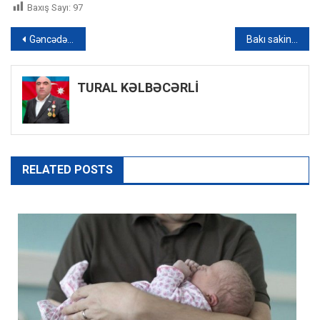
Baxış Sayı:
97
Yazı
Gəncədə güclü külək hasarı nənə və nəvənin üzərinə aşırıb – FOTO
Bakı sakininə zor tətbiq edilib, qızılları alınıb
naviqasiyası
TURAL KƏLBƏCƏRLİ
RELATED POSTS