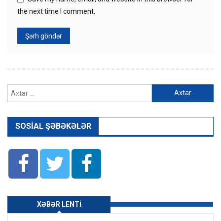
the next time I comment.
Axtarış:
SOSIAL ŞƏBƏKƏLƏR
XƏBƏR LENTI