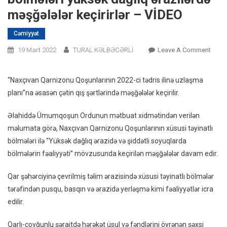
məşğələlər keçirirlər – VİDEO
Cəmiyyət
On
19 Mart 2022
TURAL KƏLBƏCƏRLİ
Leave A Comment
Naxçı
Xüsus
“Naxçıvan Qarnizonu Qoşunlarının 2022-ci tədris ilinə uzlaşma
Təyina
planı”na əsasən çətin qış şərtlərində məşğələlər keçirilir.
Bölmə
Yüks
Əlahiddə Ümumqoşun Ordunun mətbuat xidmətindən verilən
Dağlı
məlumata görə, Naxçıvan Qarnizonu Qoşunlarının xüsusi təyinatlı
Ərazi
bölmələri ilə “Yüksək dağlıq ərazidə və şiddətli soyuqlarda
Məşğə
bölmələrin fəaliyyəti” mövzusunda keçirilən məşğələlər davam edir.
Keçiri
–
Qar şəhərciyinə çevrilmiş təlim ərazisində xüsusi təyinatlı bölmələr
VİDE
tərəfindən pusqu, basqın və ərazidə yerləşmə kimi fəaliyyətlər icra
edilir.
Qarlı-çovğunlu şəraitdə hərəkət üsul və fəndlərini öyrənən şəxsi