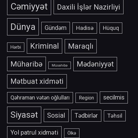
Cəmiyyət
Daxili İşlər Nazirliyi
Dünya
Gündəm
Hadisə
Hüquq
Kriminal
Maraqlı
Hərbi
Müharibə
Mədəniyyət
Müsahibə
Mətbuat xidməti
secilmis
Qəhraman vətən oğlulları
Region
Siyasət
Sosial
Tədbirlər
Təhsil
Yol patrul xidməti
Ölkə