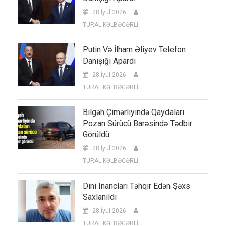
28 İyul 2026
TURAL KƏLBƏCƏRLİ
Putin Və İlham Əliyev Telefon
Danışığı Apardı
28 İyul 2026
TURAL KƏLBƏCƏRLİ
Bilgəh Çimərliyində Qaydaları
Pozan Sürücü Barəsində Tədbir
Görüldü
28 İyul 2026
TURAL KƏLBƏCƏRLİ
Dini Inancları Təhqir Edən Şəxs
Saxlanıldı
28 İyul 2026
TURAL KƏLBƏCƏRLİ