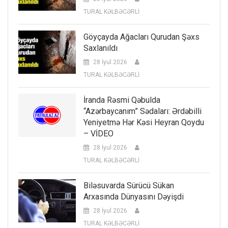
TURAL KƏLBƏCƏRLİ
Göyçayda Ağacları Qurudan Şəxs
Saxlanıldı
28 İyul 2026
TURAL KƏLBƏCƏRLİ
İranda Rəsmi Qəbulda
“Azərbaycanım” Sədaları: Ərdəbilli
Yeniyetmə Hər Kəsi Heyran Qoydu
– VİDEO
28 İyul 2026
TURAL KƏLBƏCƏRLİ
Biləsuvarda Sürücü Sükan
Arxasında Dünyasını Dəyişdi
28 İyul 2026
TURAL KƏLBƏCƏRLİ