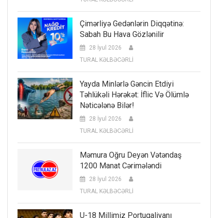
Çimərliyə Gedənlərin Diqqətinə:
Sabah Bu Hava Gözlənilir
28 İyul 2026
TURAL KƏLBƏCƏRLİ
Yayda Minlərlə Gəncin Etdiyi
Təhlükəli Hərəkət: İflic Və Ölümlə
Nəticələnə Bilər!
28 İyul 2026
TURAL KƏLBƏCƏRLİ
Məmura Oğru Deyən Vətəndaş
1200 Manat Cərimələndi
28 İyul 2026
TURAL KƏLBƏCƏRLİ
U-18 Millimiz Portuqaliyanı