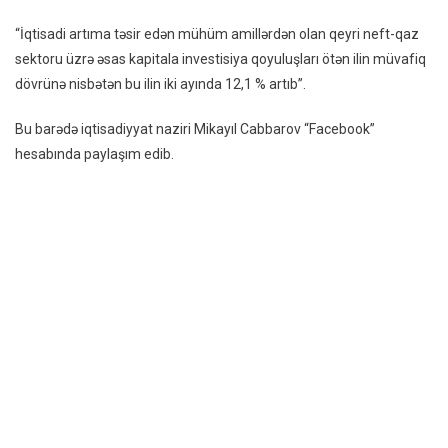
Cabba
“İqtisadi artıma təsir edən mühüm amillərdən olan qeyri neft-qaz
“Qeyr
sektoru üzrə əsas kapitala investisiya qoyuluşları ötən ilin müvafiq
Neft-
dövrünə nisbətən bu ilin iki ayında 12,1 % artıb”.
Qaz
Sekto
Bu barədə iqtisadiyyat naziri Mikayıl Cabbarov “Facebook”
Üzrə
hesabında paylaşım edib.
Əsas
Kapit
Invest
Qoyul
Artıb”
–
FOTO