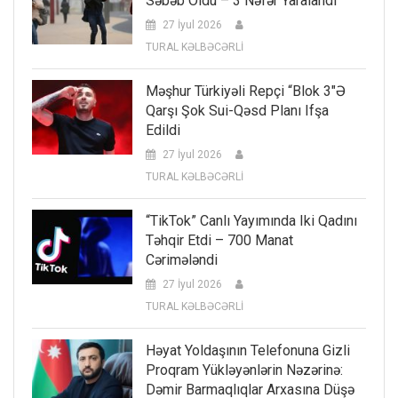
Səbəb Oldu – 3 Nəfər Yaralandı
27 İyul 2026
TURAL KƏLBƏCƏRLİ
Məşhur Türkiyəli Repçi “Blok 3″ə
Qarşı Şok Sui-Qəsd Planı Ifşa
Edildi
27 İyul 2026
TURAL KƏLBƏCƏRLİ
“TikTok” Canlı Yayımında Iki Qadını
Təhqir Etdi – 700 Manat
Cərimələndi
27 İyul 2026
TURAL KƏLBƏCƏRLİ
Həyat Yoldaşının Telefonuna Gizli
Proqram Yükləyənlərin Nəzərinə:
Dəmir Barmaqlıqlar Arxasına Düşə