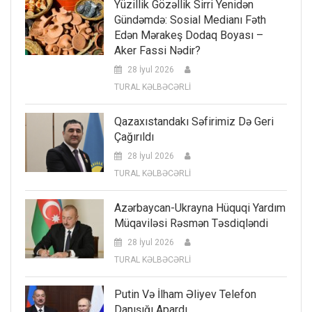
Yüzillik Gözəllik Sirri Yenidən
Gündəmdə: Sosial Medianı Fəth
Edən Mərakeş Dodaq Boyası –
Aker Fassi Nədir?
28 İyul 2026
TURAL KƏLBƏCƏRLİ
Qazaxıstandakı Səfirimiz Də Geri
Çağırıldı
28 İyul 2026
TURAL KƏLBƏCƏRLİ
Azərbaycan-Ukrayna Hüquqi Yardım
Müqaviləsi Rəsmən Təsdiqləndi
28 İyul 2026
TURAL KƏLBƏCƏRLİ
Putin Və İlham Əliyev Telefon
Danışığı Apardı