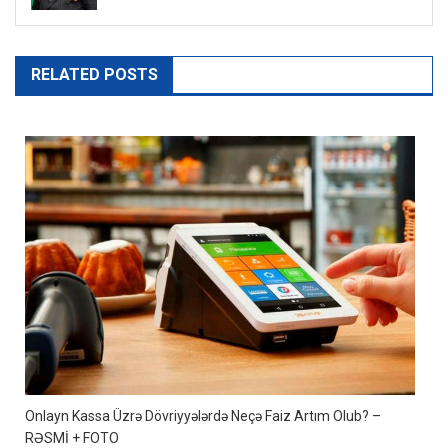
RELATED POSTS
Onlayn Kassa Üzrə Dövriyyələrdə Neçə Faiz Artım Olub? –
RƏSMİ + FOTO