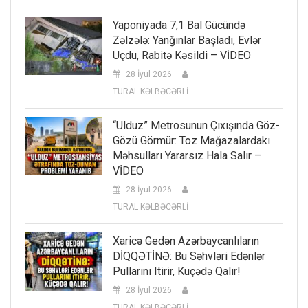
Yaponiyada 7,1 Bal Gücündə
Zəlzələ: Yanğınlar Başladı, Evlər
Uçdu, Rabitə Kəsildi – VİDEO
28 İyul 2026
TURAL KƏLBƏCƏRLİ
“Ulduz” Metrosunun Çıxışında Göz-
Gözü Görmür: Toz Mağazalardakı
Məhsulları Yararsız Hala Salır –
VİDEO
28 İyul 2026
TURAL KƏLBƏCƏRLİ
Xaricə Gedən Azərbaycanlıların
DİQQƏTİNƏ: Bu Səhvləri Edənlər
Pullarını Itirir, Küçədə Qalır!
28 İyul 2026
TURAL KƏLBƏCƏRLİ