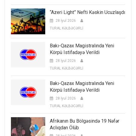
“Azeri Light” Nefti Kəskin Ucuzlaşdı
28 İyul 2026
TURAL KƏLBƏCƏRLİ
Bakı-Qazax Magistralında Yeni
Körpü Istifadəyə Verildi
28 İyul 2026
TURAL KƏLBƏCƏRLİ
Bakı-Qazax Magistralında Yeni
Körpü Istifadəyə Verildi
28 İyul 2026
TURAL KƏLBƏCƏRLİ
Afrikanın Bu Bölgəsində 19 Nəfər
Aclıqdan Ölüb
28 İyul 2026