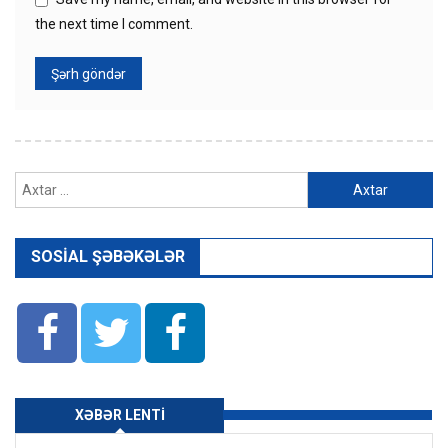
the next time I comment.
Axtarış:
SOSIAL ŞƏBƏKƏLƏR
XƏBƏR LENTI