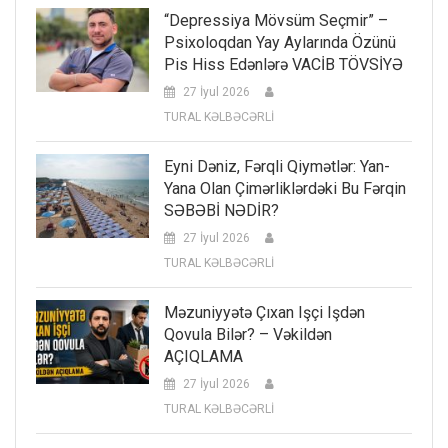
“Depressiya Mövsüm Seçmir” –
Psixoloqdan Yay Aylarında Özünü
Pis Hiss Edənlərə VACİB TÖVSİYƏ
27 İyul 2026
TURAL KƏLBƏCƏRLİ
Eyni Dəniz, Fərqli Qiymətlər: Yan-
Yana Olan Çimərliklərdəki Bu Fərqin
SƏBƏBİ NƏDİR?
27 İyul 2026
TURAL KƏLBƏCƏRLİ
Məzuniyyətə Çıxan Işçi Işdən
Qovula Bilər? – Vəkildən
AÇIQLAMA
27 İyul 2026
TURAL KƏLBƏCƏRLİ