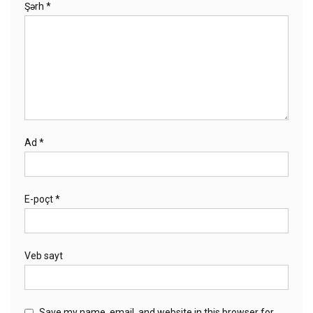
Şərh
*
Ad
*
E-poçt
*
Veb sayt
Save my name, email, and website in this browser for