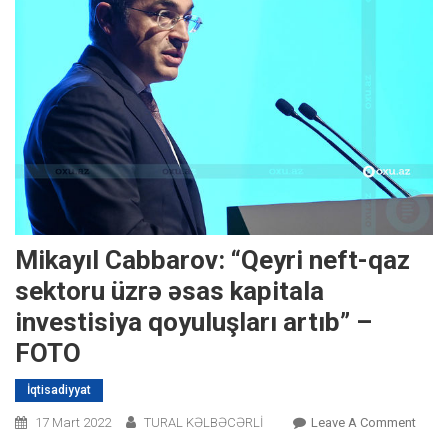
Mikayıl Cabbarov: “Qeyri neft-qaz
sektoru üzrə əsas kapitala
investisiya qoyuluşları artıb” –
FOTO
İqtisadiyyat
On
17 Mart 2022
TURAL KƏLBƏCƏRLİ
Leave A Comment
Mikay