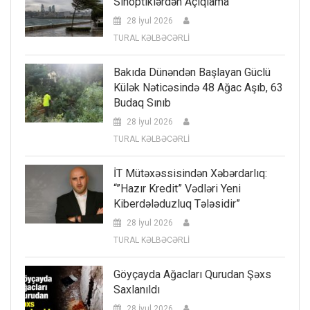
Sinoptiklərdən Açıqlama
28 İyul 2026
TURAL KƏLBƏCƏRLİ
Bakıda Dünəndən Başlayan Güclü
Külək Nəticəsində 48 Ağac Aşıb, 63
Budaq Sınıb
28 İyul 2026
TURAL KƏLBƏCƏRLİ
İT Mütəxəssisindən Xəbərdarlıq:
“”Hazır Kredit” Vədləri Yeni
Kiberdələduzluq Tələsidir”
28 İyul 2026
TURAL KƏLBƏCƏRLİ
Göyçayda Ağacları Qurudan Şəxs
Saxlanıldı
28 İyul 2026