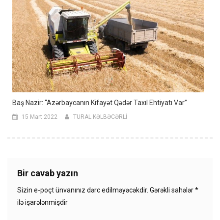
Baş Nazir: “Azərbaycanın Kifayət Qədər Taxıl Ehtiyatı Var”
15 Mart 2022
TURAL KƏLBƏCƏRLİ
Bir cavab yazın
Sizin e-poçt ünvanınız dərc edilməyəcəkdir.
Gərəkli sahələr
*
ilə işarələnmişdir