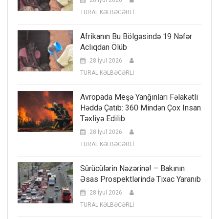
TURAL KƏLBƏCƏRLİ
Afrikanın Bu Bölgəsində 19 Nəfər
Aclıqdan Ölüb
28 İyul 2026
TURAL KƏLBƏCƏRLİ
Avropada Meşə Yanğınları Fəlakətli
Həddə Çatıb: 360 Mindən Çox Insan
Təxliyə Edilib
28 İyul 2026
TURAL KƏLBƏCƏRLİ
Sürücülərin Nəzərinə! – Bakının
Əsas Prospektlərində Tıxac Yaranıb
28 İyul 2026
TURAL KƏLBƏCƏRLİ