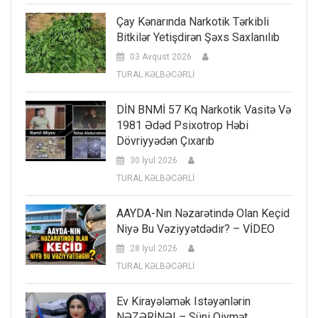
Çay Kənarında Narkotik Tərkibli
Bitkilər Yetişdirən Şəxs Saxlanılıb
03 Avqust 2026
TURAL KƏLBƏCƏRLİ
DİN BNMİ 57 Kq Narkotik Vasitə Və
1981 Ədəd Psixotrop Həbi
Dövriyyədən Çıxarıb
30 İyul 2026
TURAL KƏLBƏCƏRLİ
AAYDA-Nın Nəzarətində Olan Keçid
Niyə Bu Vəziyyətdədir? – VİDEO
28 İyul 2026
TURAL KƏLBƏCƏRLİ
Ev Kirayələmək Istəyənlərin
NƏZƏRİNƏ! – Süni Qiymət