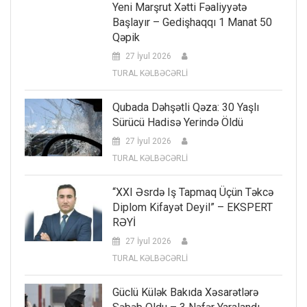
Yeni Marşrut Xətti Fəaliyyətə
Başlayır – Gedişhaqqı 1 Manat 50
Qəpik
27 İyul 2026
TURAL KƏLBƏCƏRLİ
Qubada Dəhşətli Qəza: 30 Yaşlı
Sürücü Hadisə Yerində Öldü
27 İyul 2026
TURAL KƏLBƏCƏRLİ
“XXI Əsrdə Iş Tapmaq Üçün Təkcə
Diplom Kifayət Deyil” – EKSPERT
RƏYİ
27 İyul 2026
TURAL KƏLBƏCƏRLİ
Güclü Külək Bakıda Xəsarətlərə