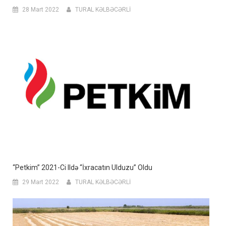
28 Mart 2022
TURAL KƏLBƏCƏRLİ
“Petkim” 2021-Ci Ildə “İxracatın Ulduzu” Oldu
29 Mart 2022
TURAL KƏLBƏCƏRLİ