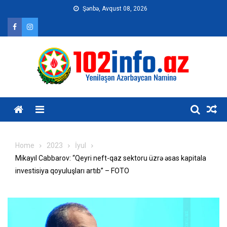
Skip
Şənbə, Avqust 08, 2026
to
content
Home
2023
İyul
Mikayıl Cabbarov: “Qeyri neft-qaz sektoru üzrə əsas kapitala
investisiya qoyuluşları artıb” – FOTO