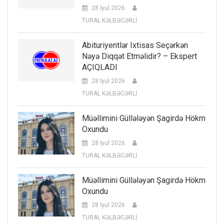
28 İyul 2026
TURAL KƏLBƏCƏRLİ
Abituriyentlər Ixtisas Seçərkən
Nəyə Diqqət Etməlidir? – Ekspert
AÇIQLADI
28 İyul 2026
TURAL KƏLBƏCƏRLİ
Müəllimini Güllələyən Şagirdə Hökm
Oxundu
28 İyul 2026
TURAL KƏLBƏCƏRLİ
Müəllimini Güllələyən Şagirdə Hökm
Oxundu
28 İyul 2026
TURAL KƏLBƏCƏRLİ