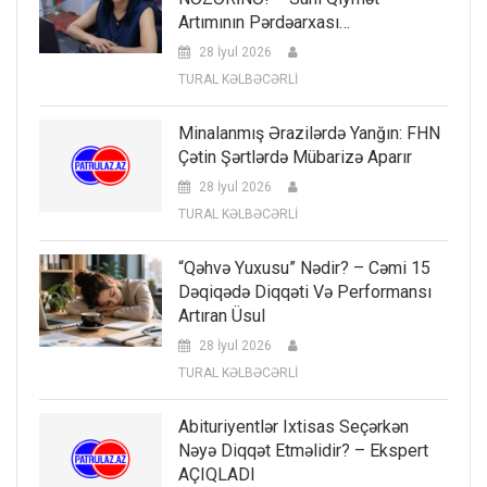
Artımının Pərdəarxası…
28 İyul 2026
TURAL KƏLBƏCƏRLİ
Minalanmış Ərazilərdə Yanğın: FHN
Çətin Şərtlərdə Mübarizə Aparır
28 İyul 2026
TURAL KƏLBƏCƏRLİ
“Qəhvə Yuxusu” Nədir? – Cəmi 15
Dəqiqədə Diqqəti Və Performansı
Artıran Üsul
28 İyul 2026
TURAL KƏLBƏCƏRLİ
Abituriyentlər Ixtisas Seçərkən
Nəyə Diqqət Etməlidir? – Ekspert
AÇIQLADI