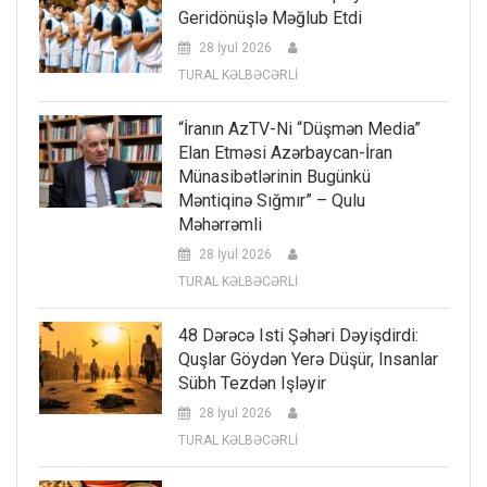
Geridönüşlə Məğlub Etdi
28 İyul 2026
TURAL KƏLBƏCƏRLİ
“İranın AzTV-Ni “düşmən Media”
Elan Etməsi Azərbaycan-İran
Münasibətlərinin Bugünkü
Məntiqinə Sığmır” – Qulu
Məhərrəmli
28 İyul 2026
TURAL KƏLBƏCƏRLİ
48 Dərəcə Isti Şəhəri Dəyişdirdi:
Quşlar Göydən Yerə Düşür, Insanlar
Sübh Tezdən Işləyir
28 İyul 2026
TURAL KƏLBƏCƏRLİ