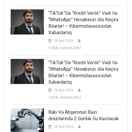
“TikTok”da “kredit Verilir” Vədi Ilə
“WhatsApp” Hesabınızı Ələ Keçirə
Bilərlər! – Kibermütəxəssisdən
Xəbərdarlıq
28 İyul 2026
TURAL KƏLBƏCƏRLİ
“TikTok”da “kredit Verilir” Vədi Ilə
“WhatsApp” Hesabınızı Ələ Keçirə
Bilərlər! – Kibermütəxəssisdən
Xəbərdarlıq
28 İyul 2026
TURAL KƏLBƏCƏRLİ
Bakı Və Abşeronun Bəzi
Ərazilərində 2 Günlük Su Kəsiləcək
28 İyul 2026