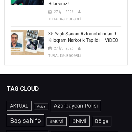
Bilərsiniz!
27 İyul 2026
TURAL KƏLBƏCƏRLİ
35 Yaşlı Şəxsin Avtomobilindən 9
Kiloqram Narkotik Tapıldı – VİDEO
27 İyul 2026
TURAL KƏLBƏCƏRLİ
TAG CLOUD
Azərbaycan Polisi
AKTUAL
Asiya
Baş səhifə
BNMİ
Bölgə
BMCMİ