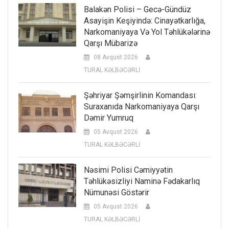
Balakən Polisi – Gecə-Gündüz
Asayişin Keşiyində: Cinayətkarlığa,
Narkomaniyaya Və Yol Təhlükələrinə
Qarşı Mübarizə
08 Avqust 2026
TURAL KƏLBƏCƏRLİ
Şəhriyar Şəmşirlinin Komandası:
Suraxanıda Narkomaniyaya Qarşı
Dəmir Yumruq
05 Avqust 2026
TURAL KƏLBƏCƏRLİ
Nəsimi Polisi Cəmiyyətin
Təhlükəsizliyi Naminə Fədakarlıq
Nümunəsi Göstərir
05 Avqust 2026
TURAL KƏLBƏCƏRLİ