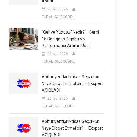
Aparır
28 İyul 2026
TURAL KƏLBƏCƏRLİ
“Qəhvə Yuxusu” Nədir? – Cəmi
15 Dəqiqədə Diqqəti Və
Performansı Artıran Üsul
28 İyul 2026
TURAL KƏLBƏCƏRLİ
Abituriyentlər Ixtisas Seçərkən
Nəyə Diqqət Etməlidir? – Ekspert
AÇIQLADI
28 İyul 2026
TURAL KƏLBƏCƏRLİ
Abituriyentlər Ixtisas Seçərkən
Nəyə Diqqət Etməlidir? – Ekspert
AÇIQLADI