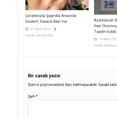
Goranboyda Şagirdlər Arasında
Azərbaycan-B
Insident: Xəsarət Alan Var
Həsr Olunmuş
03 Aprel 2024
Təqdim Edildi
TURAL KƏLBƏCƏRLİ
18 Mart 202
TURAL KƏLBƏC
Bir cavab yazın
Sizin e-poçt ünvanınız dərc edilməyəcəkdir.
Gərəkli sah
Şərh
*