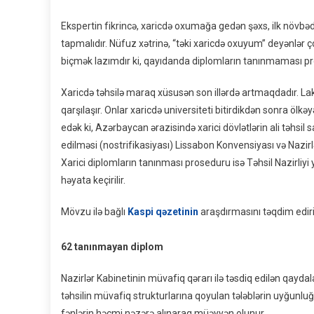
Ekspertin fikrincə, xaricdə oxumağa gedən şəxs, ilk növb
tapmalıdır. Nüfuz xətrinə, “təki xaricdə oxuyum” deyənlər ç
biçmək lazımdır ki, qayıdanda diplomların tanınmaması pr
Xaricdə təhsilə maraq xüsusən son illərdə artmaqdadır. Lak
qarşılaşır. Onlar xaricdə universiteti bitirdikdən sonra öl
edək ki, Azərbaycan ərazisində xarici dövlətlərin ali təhsil
edilməsi (nostrifikasiyası) Lissabon Konvensiyası və Nazirlə
Xarici diplomların tanınması proseduru isə Təhsil Nazirliy
həyata keçirilir.
Mövzu ilə bağlı
Kaspi qəzetinin
araşdırmasını təqdim ediri
62 tanınmayan diplom
Nazirlər Kabinetinin müvafiq qərarı ilə təsdiq edilən qay
təhsilin müvafiq strukturlarına qoyulan tələblərin uyğunlu
fənlərin həcmi nəzərə alınaraq müəyyən olunur.