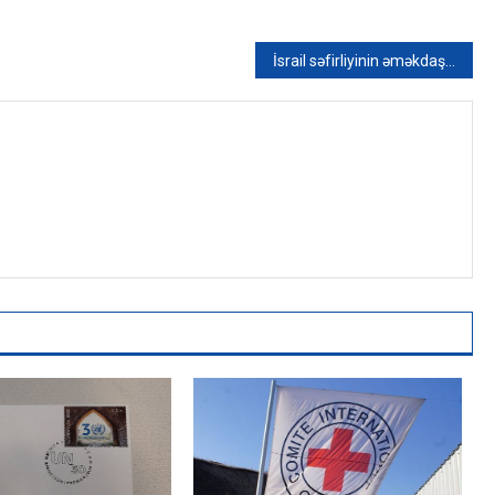
İsrail səfirliyinin əməkdaşları Novruz şirniyyatları hazırlayıblar – FOTO