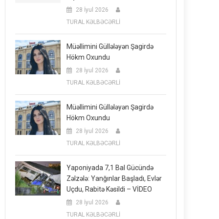
28 İyul 2026
TURAL KƏLBƏCƏRLİ
Müəllimini Güllələyən Şagirdə
Hökm Oxundu
28 İyul 2026
TURAL KƏLBƏCƏRLİ
Müəllimini Güllələyən Şagirdə
Hökm Oxundu
28 İyul 2026
TURAL KƏLBƏCƏRLİ
Yaponiyada 7,1 Bal Gücündə
Zəlzələ: Yanğınlar Başladı, Evlər
Uçdu, Rabitə Kəsildi – VİDEO
28 İyul 2026
TURAL KƏLBƏCƏRLİ