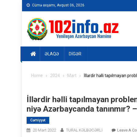
Skip
Cümə axşamı, Avqust 06, 2026
to
content
ƏLAQƏ
DIGƏR
Home
2024
Mart
İllərdir həlli tapılmayan pr
İllərdir həlli tapılmayan proble
niyə Azərbaycanda tanınmır?
Cəmiyyət
20 Mart 2022
TURAL KƏLBƏCƏRLİ
Leave A C