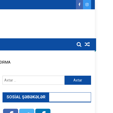
AŞDIRMA
Axtarış:
SOSIAL ŞƏBƏKƏLƏR