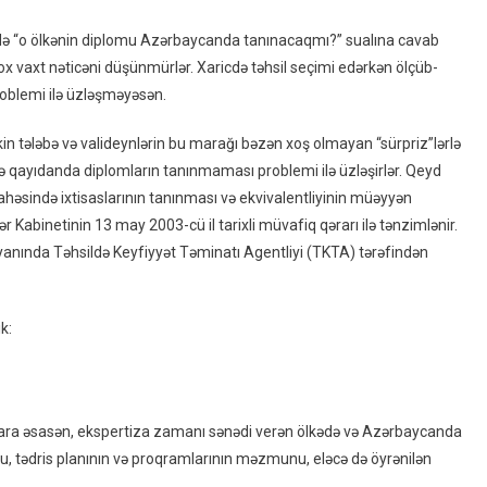
Həlli
ədə “o ölkənin diplomu Azərbaycanda tanınacaqmı?” sualına cavab
Tapılmayan
ox vaxt nəticəni düşünmürlər. Xaricdə təhsil seçimi edərkən ölçüb-
Problem:
oblemi ilə üzləşməyəsən.
Bəzi
Xarici
in tələbə və valideynlərin bu marağı bəzən xoş olmayan “sürpriz”lərlə
Ölkələrin
kəyə qayıdanda diplomların tanınmaması problemi ilə üzləşirlər. Qeyd
Diplomları
 sahəsində ixtisaslarının tanınması və ekvivalentliyinin müəyyən
Niyə
r Kabinetinin 13 may 2003-cü il tarixli müvafiq qərarı ilə tənzimlənir.
Azərbaycanda
Tanınmır?
i yanında Təhsildə Keyfiyyət Təminatı Agentliyi (TKTA) tərəfindən
–
ARAŞDIRMA
k:
dalara əsasən, ekspertiza zamanı sənədi verən ölkədə və Azərbaycanda
ğu, tədris planının və proqramlarının məzmunu, eləcə də öyrənilən