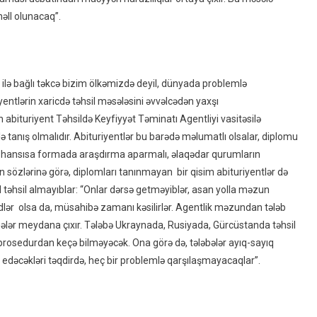
əll olunacaq”.
ilə bağlı təkcə bizim ölkəmizdə deyil, dünyada problemlə
yentlərin xaricdə təhsil məsələsini əvvəlcədən yaxşı
abituriyent Təhsildə Keyfiyyət Təminatı Agentliyi vasitəsilə
ə tanış olmalıdır. Abituriyentlər bu barədə məlumatlı olsalar, diplomu
q hansısa formada araşdırma aparmalı, əlaqədar qurumların
in sözlərinə görə, diplomları tanınmayan bir qisim abituriyentlər də
l təhsil almayıblar: “Onlar dərsə getməyiblər, asan yolla məzun
eydlər olsa da, müsahibə zamanı kəsilirlər. Agentlik məzundan tələb
übhələr meydana çıxır. Tələbə Ukraynada, Rusiyada, Gürcüstanda təhsil
ə, prosedurdan keçə bilməyəcək. Ona görə də, tələbələr ayıq-sayıq
l edəcəkləri təqdirdə, heç bir problemlə qarşılaşmayacaqlar”.