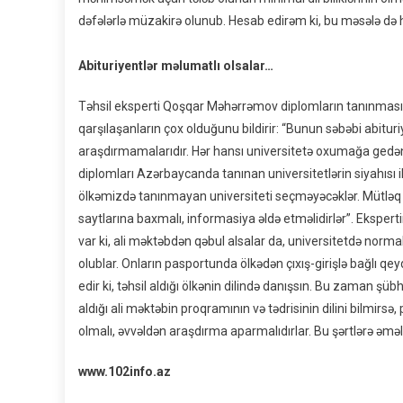
dəfələrlə müzakirə olunub. Hesab edirəm ki, bu məsələ də h
Abituriyentlər məlumatlı olsalar…
Təhsil eksperti Qoşqar Məhərrəmov diplomların tanınması 
qarşılaşanların çox olduğunu bildirir: “Bunun səbəbi abituri
araşdırmamalarıdır. Hər hansı universitetə oxumağa gedən 
diplomları Azərbaycanda tanınan universitetlərin siyahısı il
ölkəmizdə tanınmayan universiteti seçməyəcəklər. Mütlə
saytlarına baxmalı, informasiya əldə etməlidirlər”. Ekspert
var ki, ali məktəbdən qəbul alsalar da, universitetdə norma
olublar. Onların pasportunda ölkədən çıxış-girişlə bağlı q
edir ki, təhsil aldığı ölkənin dilində danışsın. Bu zaman ş
aldığı ali məktəbin proqramının və tədrisinin dilini bilmirs
olmalı, əvvəldən araşdırma aparmalıdırlar. Bu şərtlərə əmə
www.102info.az