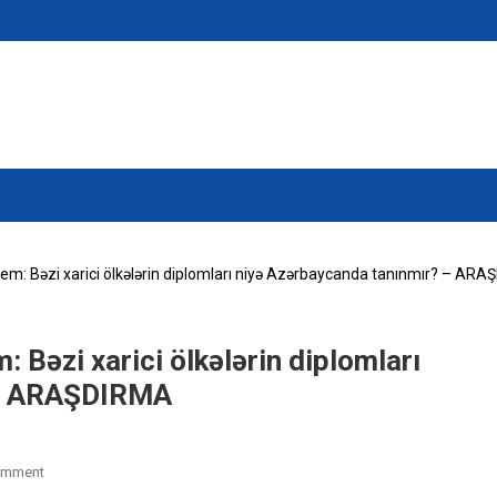
oblem: Bəzi xarici ölkələrin diplomları niyə Azərbaycanda tanınmır? – AR
m: Bəzi xarici ölkələrin diplomları
 – ARAŞDIRMA
On
omment
İllərdir