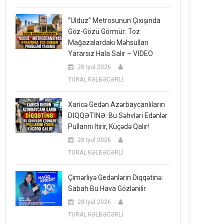
“Ulduz” Metrosunun Çıxışında
Göz-Gözü Görmür: Toz
Mağazalardakı Məhsulları
Yararsız Hala Salır – VİDEO
28 İyul 2026
TURAL KƏLBƏCƏRLİ
Xaricə Gedən Azərbaycanlıların
DİQQƏTİNƏ: Bu Səhvləri Edənlər
Pullarını Itirir, Küçədə Qalır!
28 İyul 2026
TURAL KƏLBƏCƏRLİ
Çimərliyə Gedənlərin Diqqətinə:
Sabah Bu Hava Gözlənilir
28 İyul 2026
TURAL KƏLBƏCƏRLİ