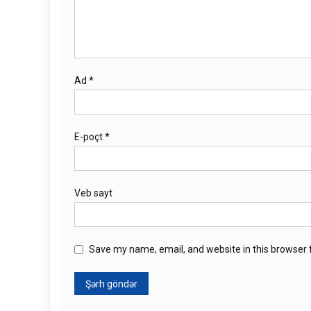
Ad
*
E-poçt
*
Veb sayt
Save my name, email, and website in this browser 