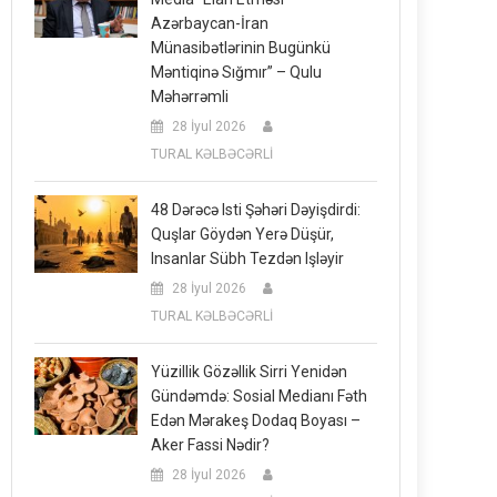
Azərbaycan-İran
Münasibətlərinin Bugünkü
Məntiqinə Sığmır” – Qulu
Məhərrəmli
28 İyul 2026
TURAL KƏLBƏCƏRLİ
48 Dərəcə Isti Şəhəri Dəyişdirdi:
Quşlar Göydən Yerə Düşür,
Insanlar Sübh Tezdən Işləyir
28 İyul 2026
TURAL KƏLBƏCƏRLİ
Yüzillik Gözəllik Sirri Yenidən
Gündəmdə: Sosial Medianı Fəth
Edən Mərakeş Dodaq Boyası –
Aker Fassi Nədir?
28 İyul 2026