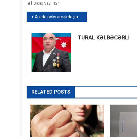
Baxış Sayı:
124
Yazı
Xızıda polis əməkdaşları şəhid ailələrini ziyarət ediblər – FOTO
naviqasiyası
TURAL KƏLBƏCƏRLİ
RELATED POSTS