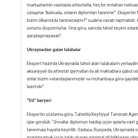
mərkəzlərinin vasitəsilə attestatla, heç bir imtahan nətic
üzləşirlər. Nəticədə, onların diplomları tanınmır”. Eksperti
bizim ölkəmizdə tanınacaqmı?” sualına cavab tapmalıdır. 
sonunu düşünmürlər. Ona görə, xaricdə təhsil seçimi edərk
qarşılaşmayasan”.
Ukraynadan gələn tələbələr
Ekspert hazırda Ukraynada təhsil alan tələbələrin yerləşdiri
əksəriyyəti də attestat qiymətləri ilə ali məktəblərə qəbul o
onlar bizim vətəndaşlarımızdır və müharibəyə görə qayıdıb
lazımdır”.
“Dil” baryeri
Ekspertin sözlərinə görə, Təhsildə Keyfiyyət Təminatı Age
işlər görülüb: “Əvvəllər diplomun təsdiqi üçün aylarla vaxt g
tanınması həyata keçirilib. Sadəcə, Rusiyada, Ukraynada o
mənimsəmək üçün tələb olunan minimal dil biliklərinin olm