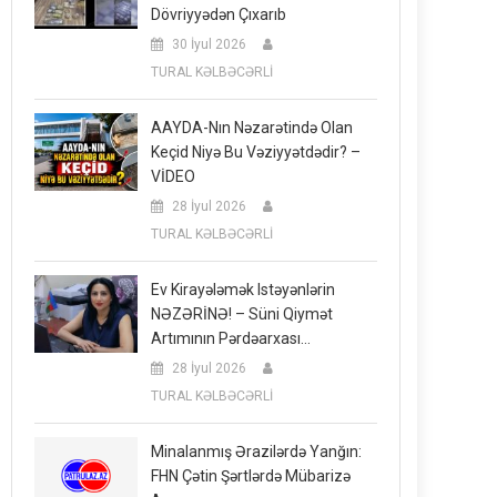
Dövriyyədən Çıxarıb
30 İyul 2026
TURAL KƏLBƏCƏRLİ
AAYDA-Nın Nəzarətində Olan
Keçid Niyə Bu Vəziyyətdədir? –
VİDEO
28 İyul 2026
TURAL KƏLBƏCƏRLİ
Ev Kirayələmək Istəyənlərin
NƏZƏRİNƏ! – Süni Qiymət
Artımının Pərdəarxası…
28 İyul 2026
TURAL KƏLBƏCƏRLİ
Minalanmış Ərazilərdə Yanğın:
FHN Çətin Şərtlərdə Mübarizə