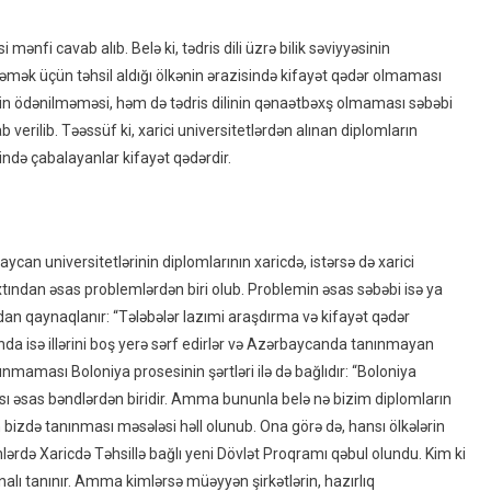
mənfi cavab alıb. Belə ki, tədris dili üzrə bilik səviyyəsinin
mək üçün təhsil aldığı ölkənin ərazisində kifayət qədər olmaması
ətin ödənilməməsi, həm də tədris dilinin qənaətbəxş olmaması səbəbi
 verilib. Təəssüf ki, xarici universitetlərdən alınan diplomların
sində çabalayanlar kifayət qədərdir.
aycan universitetlərinin diplomlarının xaricdə, istərsə də xarici
tından əsas problemlərdən biri olub. Problemin əsas səbəbi isə ya
ından qaynaqlanır: “Tələbələr lazımi araşdırma və kifayət qədər
da isə illərini boş yerə sərf edirlər və Azərbaycanda tanınmayan
ınmaması Boloniya prosesinin şərtləri ilə də bağlıdır: “Boloniya
sı əsas bəndlərdən biridir. Amma bununla belə nə bizim diplomların
nın bizdə tanınması məsələsi həll olunub. Ona görə də, hansı ölkələrin
nlərdə Xaricdə Təhsillə bağlı yeni Dövlət Proqramı qəbul olundu. Kim ki
nalı tanınır. Amma kimlərsə müəyyən şirkətlərin, hazırlıq