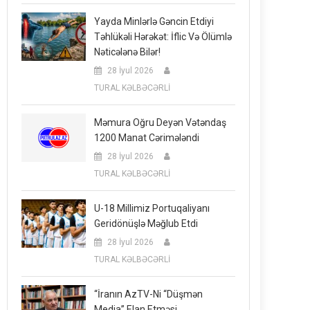
Yayda Minlərlə Gəncin Etdiyi
Təhlükəli Hərəkət: İflic Və Ölümlə
Nəticələnə Bilər!
28 İyul 2026
TURAL KƏLBƏCƏRLİ
Məmura Oğru Deyən Vətəndaş
1200 Manat Cərimələndi
28 İyul 2026
TURAL KƏLBƏCƏRLİ
U-18 Millimiz Portuqaliyanı
Geridönüşlə Məğlub Etdi
28 İyul 2026
TURAL KƏLBƏCƏRLİ
“İranın AzTV-Ni “düşmən
Media” Elan Etməsi