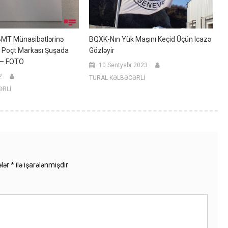
MT Münasibətlərinə
BQXK-Nın Yük Maşını Keçid Üçün Icazə
 Poçt Markası Şuşada
Gözləyir
 – FOTO
10 Sentyabr 2023
2
TURAL KƏLBƏCƏRLİ
ƏRLİ
ələr
*
ilə işarələnmişdir