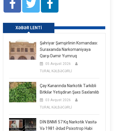
XƏBƏR LENTI
Şəhriyar Şəmşirlinin Komandası:
Suraxanıda Narkomaniyaya
Qarşı Dəmir Yumruq
05 Avqust 2026
TURAL KƏLBƏCƏRLİ
Çay Kənarında Narkotik Tərkibli
Bitkilər Yetişdirən Şəxs Saxlanılıb
03 Avqust 2026
TURAL KƏLBƏCƏRLİ
DİN BNMİ 57 Kq Narkotik Vasitə
Və 1981 Ədəd Psixotrop Həbi