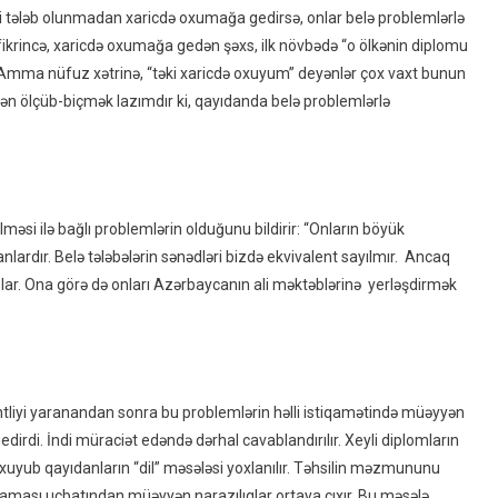
əsi tələb olunmadan xaricdə oxumağa gedirsə, onlar belə problemlərlə
n fikrincə, xaricdə oxumağa gedən şəxs, ilk növbədə “o ölkənin diplomu
Amma nüfuz xətrinə, “təki xaricdə oxuyum” deyənlər çox vaxt bunun
ən ölçüb-biçmək lazımdır ki, qayıdanda belə problemlərlə
lməsi ilə bağlı problemlərin olduğunu bildirir: “Onların böyük
lanlardır. Belə tələbələrin sənədləri bizdə ekvivalent sayılmır. Ancaq
lar. Ona görə də onları Azərbaycanın ali məktəblərinə yerləşdirmək
ntliyi yaranandan sonra bu problemlərin həlli istiqamətində müəyyən
edirdi. İndi müraciət edəndə dərhal cavablandırılır. Xeyli diplomların
xuyub qayıdanların “dil” məsələsi yoxlanılır. Təhsilin məzmununu
aması ucbatından müəyyən narazılıqlar ortaya çıxır. Bu məsələ