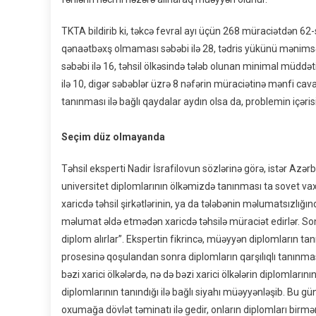
TKTA bildirib ki, təkcə fevral ayı üçün 268 müraciətdən 62-si 
qənaətbəxş olmaması səbəbi ilə 28, tədris yükünü mənimsə
səbəbi ilə 16, təhsil ölkəsində tələb olunan minimal müdd
ilə 10, digər səbəblər üzrə 8 nəfərin müraciətinə mənfi cavab
tanınması ilə bağlı qaydalar aydın olsa da, problemin içəri
Seçim düz olmayanda
Təhsil eksperti Nadir İsrafilovun sözlərinə görə, istər Azərb
universitet diplomlarının ölkəmizdə tanınması ta sovet vax
xaricdə təhsil şirkətlərinin, ya da tələbənin məlumatsızlığ
məlumat əldə etmədən xaricdə təhsilə müraciət edirlər. Son
diplom alırlar”. Ekspertin fikrincə, müəyyən diplomların tan
prosesinə qoşulandan sonra diplomların qarşılıqlı tanınma
bəzi xarici ölkələrdə, nə də bəzi xarici ölkələrin diplomları
diplomlarının tanındığı ilə bağlı siyahı müəyyənləşib. Bu gü
oxumağa dövlət təminatı ilə gedir, onların diplomları birmə