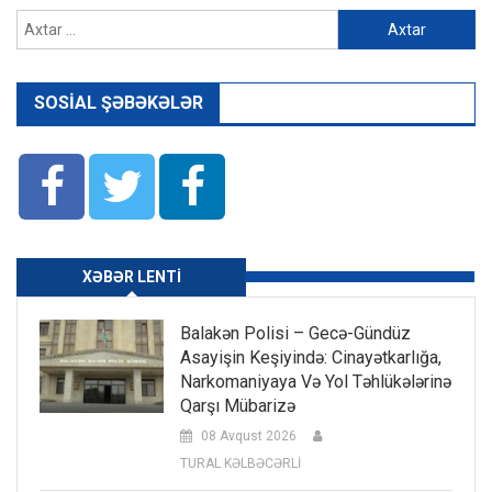
Axtarış:
SOSIAL ŞƏBƏKƏLƏR
XƏBƏR LENTI
Balakən Polisi – Gecə-Gündüz
Asayişin Keşiyində: Cinayətkarlığa,
Narkomaniyaya Və Yol Təhlükələrinə
Qarşı Mübarizə
08 Avqust 2026
TURAL KƏLBƏCƏRLİ