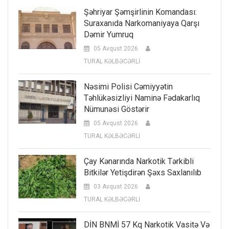
Şəhriyar Şəmşirlinin Komandası:
Suraxanıda Narkomaniyaya Qarşı
Dəmir Yumruq
05 Avqust 2026
TURAL KƏLBƏCƏRLİ
Nəsimi Polisi Cəmiyyətin
Təhlükəsizliyi Naminə Fədakarlıq
Nümunəsi Göstərir
05 Avqust 2026
TURAL KƏLBƏCƏRLİ
Çay Kənarında Narkotik Tərkibli
Bitkilər Yetişdirən Şəxs Saxlanılıb
03 Avqust 2026
TURAL KƏLBƏCƏRLİ
DİN BNMİ 57 Kq Narkotik Vasitə Və