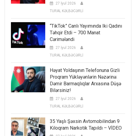
27 İyul 2026
TURAL KƏLBƏCƏRLİ
“TikTok” Canlı Yayımında Iki Qadını
Təhqir Etdi – 700 Manat
Cərimələndi
27 İyul 2026
TURAL KƏLBƏCƏRLİ
Həyat Yoldaşının Telefonuna Gizli
Proqram Yükləyənlərin Nəzərinə:
Dəmir Barmaqlıqlar Arxasına Düşə
Bilərsiniz!
27 İyul 2026
TURAL KƏLBƏCƏRLİ
35 Yaşlı Şəxsin Avtomobilindən 9
Kiloqram Narkotik Tapıldı – VİDEO