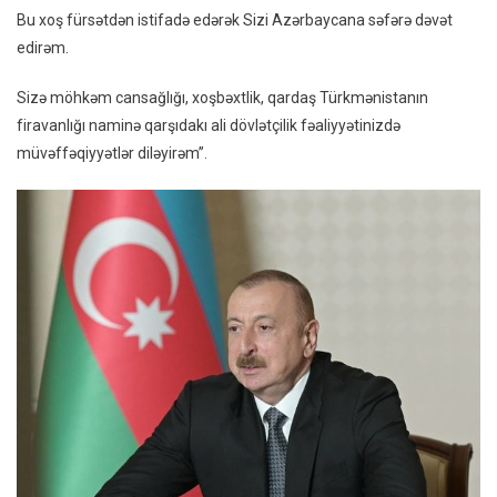
Bu xoş fürsətdən istifadə edərək Sizi Azərbaycana səfərə dəvət
edirəm.
Sizə möhkəm cansağlığı, xoşbəxtlik, qardaş Türkmənistanın
firavanlığı naminə qarşıdakı ali dövlətçilik fəaliyyətinizdə
müvəffəqiyyətlər diləyirəm”.