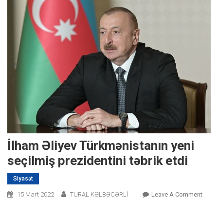
İlham Əliyev Türkmənistanın yeni
seçilmiş prezidentini təbrik etdi
Siyasət
On
15 Mart 2022
TURAL KƏLBƏCƏRLİ
Leave A Comment
İlham
Əliye