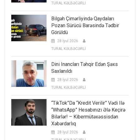
TURAL KƏLBƏCƏRLİ
Bilgəh Çimərliyində Qaydaları
Pozan Sürücü Barəsində Tədbir
Görüldü
28 İyul 2026
TURAL KƏLBƏCƏRLİ
Dini Inancları Təhqir Edən Şəxs
Saxlanıldı
28 İyul 2026
TURAL KƏLBƏCƏRLİ
“TikTok”da “kredit Verilir” Vədi Ilə
“WhatsApp” Hesabınızı Ələ Keçirə
Bilərlər! – Kibermütəxəssisdən
Xəbərdarlıq
28 İyul 2026