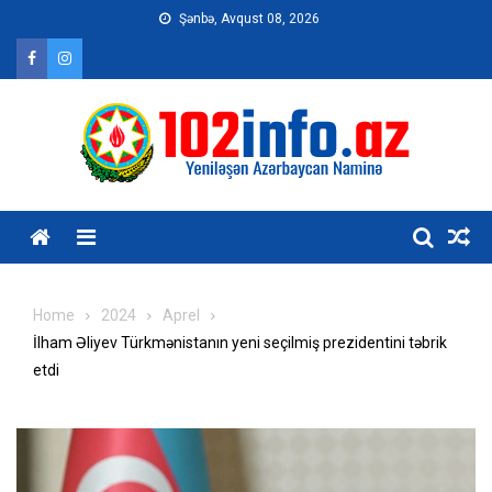
Skip
Şənbə, Avqust 08, 2026
to
content
Home
2024
Aprel
İlham Əliyev Türkmənistanın yeni seçilmiş prezidentini təbrik
etdi