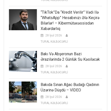
TURAL KƏLBƏCƏRLİ
“TikTok”da “kredit Verilir” Vədi Ilə
“WhatsApp” Hesabınızı Ələ Keçirə
Bilərlər! – Kibermütəxəssisdən
Xəbərdarlıq
28 İyul 2026
TURAL KƏLBƏCƏRLİ
Bakı Və Abşeronun Bəzi
Ərazilərində 2 Günlük Su Kəsiləcək
28 İyul 2026
TURAL KƏLBƏCƏRLİ
Bakıda Sınan Ağac Budağı Qadının
Üzərinə Düşdü – VİDEO
28 İyul 2026
TURAL KƏLBƏCƏRLİ