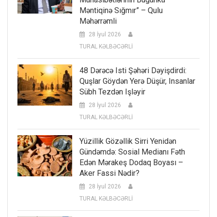
Məntiqinə Sığmır” – Qulu
Məhərrəmli
28 İyul 2026
TURAL KƏLBƏCƏRLİ
48 Dərəcə Isti Şəhəri Dəyişdirdi:
Quşlar Göydən Yerə Düşür, Insanlar
Sübh Tezdən Işləyir
28 İyul 2026
TURAL KƏLBƏCƏRLİ
Yüzillik Gözəllik Sirri Yenidən
Gündəmdə: Sosial Medianı Fəth
Edən Mərakeş Dodaq Boyası –
Aker Fassi Nədir?
28 İyul 2026
TURAL KƏLBƏCƏRLİ