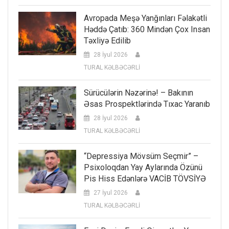
Avropada Meşə Yanğınları Fəlakətli
Həddə Çatıb: 360 Mindən Çox Insan
Təxliyə Edilib
28 İyul 2026
TURAL KƏLBƏCƏRLİ
Sürücülərin Nəzərinə! – Bakının
Əsas Prospektlərində Tıxac Yaranıb
28 İyul 2026
TURAL KƏLBƏCƏRLİ
“Depressiya Mövsüm Seçmir” –
Psixoloqdan Yay Aylarında Özünü
Pis Hiss Edənlərə VACİB TÖVSİYƏ
27 İyul 2026
TURAL KƏLBƏCƏRLİ