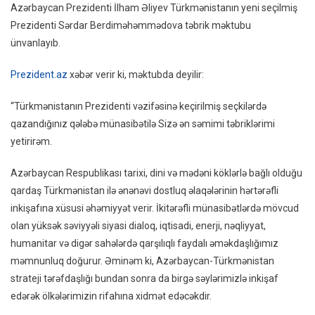
Azərbaycan Prezidenti İlham Əliyev Türkmənistanın yeni seçilmiş
Türkm
Prezidenti Sərdar Berdiməhəmmədova təbrik məktubu
Yeni
ünvanlayıb.
Seçil
Prezi
Prezident.az
xəbər verir ki, məktubda deyilir:
Təbri
Etdi
“Türkmənistanın Prezidenti vəzifəsinə keçirilmiş seçkilərdə
qazandığınız qələbə münasibətilə Sizə ən səmimi təbriklərimi
yetirirəm.
Azərbaycan Respublikası tarixi, dini və mədəni köklərlə bağlı olduğu
qardaş Türkmənistan ilə ənənəvi dostluq əlaqələrinin hərtərəfli
inkişafına xüsusi əhəmiyyət verir. İkitərəfli münasibətlərdə mövcud
olan yüksək səviyyəli siyasi dialoq, iqtisadi, enerji, nəqliyyat,
humanitar və digər sahələrdə qarşılıqlı faydalı əməkdaşlığımız
məmnunluq doğurur. Əminəm ki, Azərbaycan-Türkmənistan
strateji tərəfdaşlığı bundan sonra da birgə səylərimizlə inkişaf
edərək ölkələrimizin rifahına xidmət edəcəkdir.