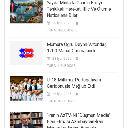
Yayda Minlərlə Gəncin Etdiyi
Təhlükəli Hərəkət: İflic Və Ölümlə
Nəticələnə Bilər!
28 İyul 2026
TURAL KƏLBƏCƏRLİ
Məmura Oğru Deyən Vətəndaş
1200 Manat Cərimələndi
28 İyul 2026
TURAL KƏLBƏCƏRLİ
U-18 Millimiz Portuqaliyanı
Geridönüşlə Məğlub Etdi
28 İyul 2026
TURAL KƏLBƏCƏRLİ
“İranın AzTV-Ni “düşmən Media”
Elan Etməsi Azərbaycan-İran
Münasibətlərinin Bugünkü