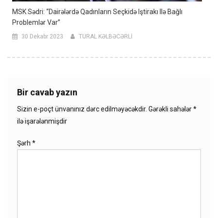
MSK Sədri: “Dairələrdə Qadınların Seçkidə Iştirakı Ilə Bağlı
Problemlər Var”
30 Dekabr 2023
TURAL KƏLBƏCƏRLİ
Bir cavab yazın
Sizin e-poçt ünvanınız dərc edilməyəcəkdir.
Gərəkli sahələr
*
ilə işarələnmişdir
Şərh
*