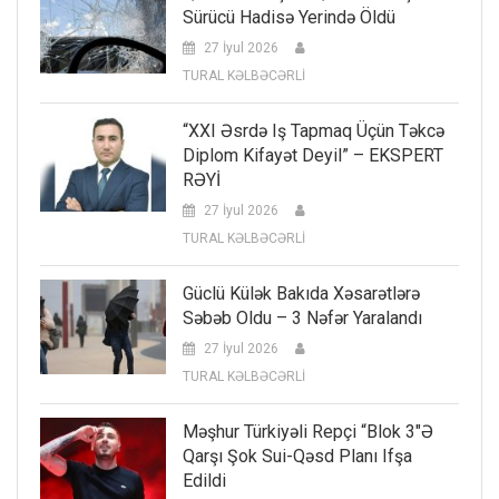
Sürücü Hadisə Yerində Öldü
27 İyul 2026
TURAL KƏLBƏCƏRLİ
“XXI Əsrdə Iş Tapmaq Üçün Təkcə
Diplom Kifayət Deyil” – EKSPERT
RƏYİ
27 İyul 2026
TURAL KƏLBƏCƏRLİ
Güclü Külək Bakıda Xəsarətlərə
Səbəb Oldu – 3 Nəfər Yaralandı
27 İyul 2026
TURAL KƏLBƏCƏRLİ
Məşhur Türkiyəli Repçi “Blok 3″ə
Qarşı Şok Sui-Qəsd Planı Ifşa
Edildi