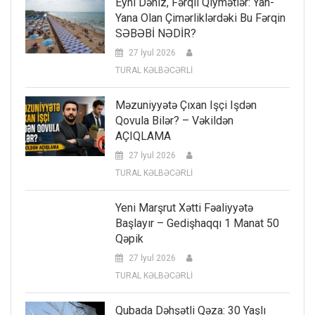
Eyni Dəniz, Fərqli Qiymətlər: Yan-
Yana Olan Çimərliklərdəki Bu Fərqin
SƏBƏBİ NƏDİR?
27 İyul 2026
TURAL KƏLBƏCƏRLİ
Məzuniyyətə Çıxan Işçi Işdən
Qovula Bilər? – Vəkildən
AÇIQLAMA
27 İyul 2026
TURAL KƏLBƏCƏRLİ
Yeni Marşrut Xətti Fəaliyyətə
Başlayır – Gedişhaqqı 1 Manat 50
Qəpik
27 İyul 2026
TURAL KƏLBƏCƏRLİ
Qubada Dəhşətli Qəza: 30 Yaşlı