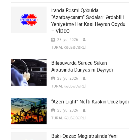
İranda Rəsmi Qəbulda
“Azərbaycanım” Sədaları: Ərdəbilli
Yeniyetmə Hər Kəsi Heyran Qoydu
– VİDEO
28 İyul 2026
TURAL KƏLBƏCƏRLİ
Biləsuvarda Sürücü Sükan
Arxasında Dünyasını Dəyişdi
28 İyul 2026
TURAL KƏLBƏCƏRLİ
“Azeri Light” Nefti Kəskin Ucuzlaşdı
28 İyul 2026
TURAL KƏLBƏCƏRLİ
Bakı-Qazax Magistralında Yeni