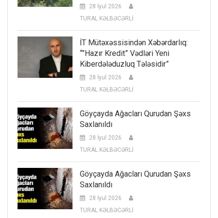
28 İyul 2026
TURAL KƏLBƏCƏRLİ
İT Mütəxəssisindən Xəbərdarlıq:
“”Hazır Kredit” Vədləri Yeni
Kiberdələduzluq Tələsidir”
28 İyul 2026
TURAL KƏLBƏCƏRLİ
Göyçayda Ağacları Qurudan Şəxs
Saxlanıldı
28 İyul 2026
TURAL KƏLBƏCƏRLİ
Göyçayda Ağacları Qurudan Şəxs
Saxlanıldı
28 İyul 2026
TURAL KƏLBƏCƏRLİ