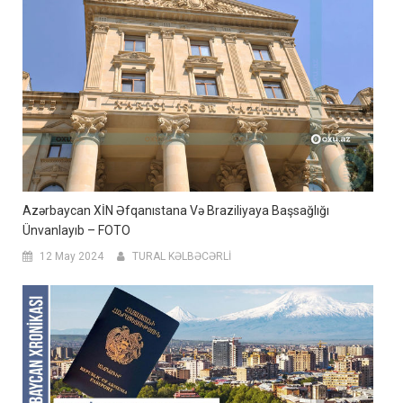
Azərbaycan XİN Əfqanıstana Və Braziliyaya Başsağlığı
Ünvanlayıb – FOTO
12 May 2024
TURAL KƏLBƏCƏRLİ