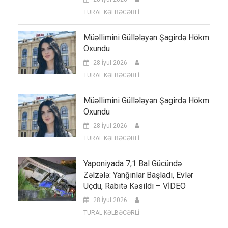
TURAL KƏLBƏCƏRLİ
Müəllimini Güllələyən Şagirdə Hökm
Oxundu
28 İyul 2026
TURAL KƏLBƏCƏRLİ
Müəllimini Güllələyən Şagirdə Hökm
Oxundu
28 İyul 2026
TURAL KƏLBƏCƏRLİ
Yaponiyada 7,1 Bal Gücündə
Zəlzələ: Yanğınlar Başladı, Evlər
Uçdu, Rabitə Kəsildi – VİDEO
28 İyul 2026
TURAL KƏLBƏCƏRLİ