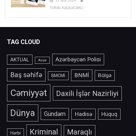
27 İyul 2026
TURAL KƏLBƏCƏRLİ
TAG CLOUD
Azərbaycan Polisi
AKTUAL
Asiya
Baş səhifə
BNMİ
Bölgə
BMCMİ
Cəmiyyət
Daxili İşlər Nazirliyi
Dünya
Gündəm
Hadisə
Hüquq
Kriminal
Maraqlı
Hərbi