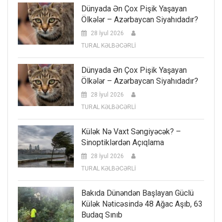
Dünyada Ən Çox Pişik Yaşayan
Ölkələr – Azərbaycan Siyahıdadır?
28 İyul 2026
TURAL KƏLBƏCƏRLİ
Dünyada Ən Çox Pişik Yaşayan
Ölkələr – Azərbaycan Siyahıdadır?
28 İyul 2026
TURAL KƏLBƏCƏRLİ
Külək Nə Vaxt Səngiyəcək? –
Sinoptiklərdən Açıqlama
28 İyul 2026
TURAL KƏLBƏCƏRLİ
Bakıda Dünəndən Başlayan Güclü
Külək Nəticəsində 48 Ağac Aşıb, 63
Budaq Sınıb