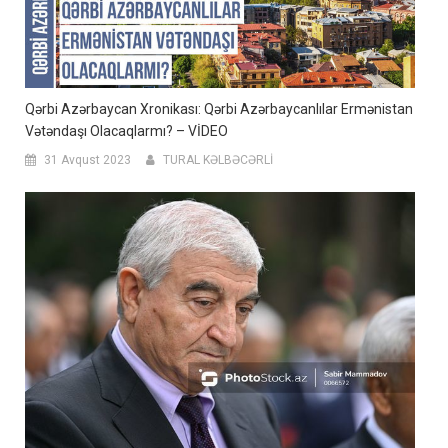
Qərbi Azərbaycan Xronikası: Qərbi Azərbaycanlılar Ermənistan
Vətəndaşı Olacaqlarmı? – VİDEO
31 Avqust 2023
TURAL KƏLBƏCƏRLİ