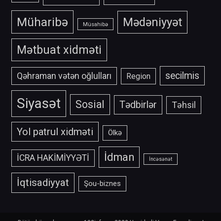
Müharibə
Mədəniyyət
Müsahibə
Mətbuat xidməti
secilmis
Qəhraman vətən oğlulları
Region
Siyasət
Sosial
Tədbirlər
Təhsil
Yol patrul xidməti
Ölkə
İdman
İCRA HAKİMİYYƏTİ
İncəsənət
İqtisadiyyat
Şou-biznes