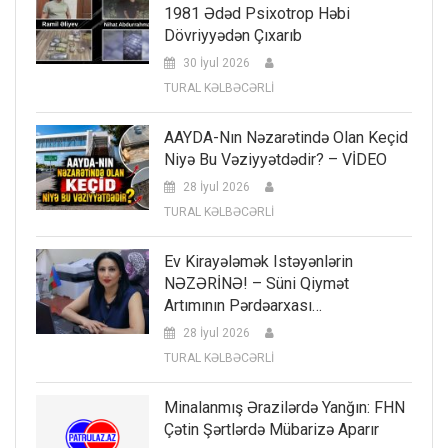
1981 Ədəd Psixotrop Həbi
Dövriyyədən Çıxarıb
30 İyul 2026
TURAL KƏLBƏCƏRLİ
AAYDA-Nın Nəzarətində Olan Keçid
Niyə Bu Vəziyyətdədir? – VİDEO
28 İyul 2026
TURAL KƏLBƏCƏRLİ
Ev Kirayələmək Istəyənlərin
NƏZƏRİNƏ! – Süni Qiymət
Artımının Pərdəarxası…
28 İyul 2026
TURAL KƏLBƏCƏRLİ
Minalanmış Ərazilərdə Yanğın: FHN
Çətin Şərtlərdə Mübarizə Aparır