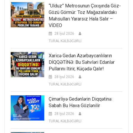
“Ulduz” Metrosunun Çıxışında Göz-
Gözü Görmür: Toz Mağazalardakı
Məhsulları Yararsız Hala Salır –
VİDEO
28 İyul 2026
TURAL KƏLBƏCƏRLİ
Xaricə Gedən Azərbaycanlıların
DİQQƏTİNƏ: Bu Səhvləri Edənlər
Pullarını Itirir, Küçədə Qalır!
28 İyul 2026
TURAL KƏLBƏCƏRLİ
Çimərliyə Gedənlərin Diqqətinə:
Sabah Bu Hava Gözlənilir
28 İyul 2026
TURAL KƏLBƏCƏRLİ