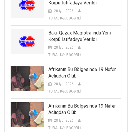
Körpü Istifadəyə Verildi
28 İyul 2026
TURAL KƏLBƏCƏRLİ
Bakı-Qazax Magistralında Yeni
Körpü Istifadəyə Verildi
28 İyul 2026
TURAL KƏLBƏCƏRLİ
Afrikanın Bu Bölgəsində 19 Nəfər
Aclıqdan Ölüb
28 İyul 2026
TURAL KƏLBƏCƏRLİ
Afrikanın Bu Bölgəsində 19 Nəfər
Aclıqdan Ölüb
28 İyul 2026
TURAL KƏLBƏCƏRLİ