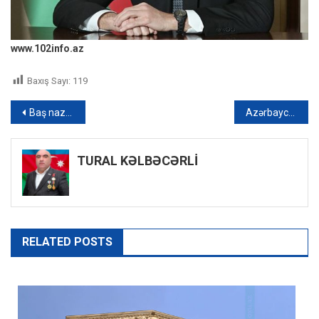
www.102info.az
Baxış Sayı:
119
Yazı
Baş nazir: “Azərbaycanın kifayət qədər taxıl ehtiyatı var”
Azərbaycanda qadın futbolçu barədə qərar verildi
naviqasiyası
TURAL KƏLBƏCƏRLİ
RELATED POSTS