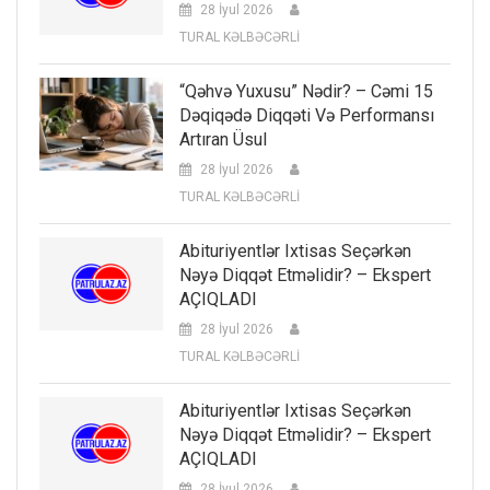
28 İyul 2026
TURAL KƏLBƏCƏRLİ
“Qəhvə Yuxusu” Nədir? – Cəmi 15
Dəqiqədə Diqqəti Və Performansı
Artıran Üsul
28 İyul 2026
TURAL KƏLBƏCƏRLİ
Abituriyentlər Ixtisas Seçərkən
Nəyə Diqqət Etməlidir? – Ekspert
AÇIQLADI
28 İyul 2026
TURAL KƏLBƏCƏRLİ
Abituriyentlər Ixtisas Seçərkən
Nəyə Diqqət Etməlidir? – Ekspert
AÇIQLADI
28 İyul 2026