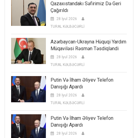
Qazaxıstandakı Səfirimiz Də Geri
Çağırıldı
28 İyul 2026
TURAL KƏLBƏCƏRLİ
Azərbaycan-Ukrayna Hüquqi Yardım
Müqaviləsi Rəsmən Təsdiqləndi
28 İyul 2026
TURAL KƏLBƏCƏRLİ
Putin Və İlham Əliyev Telefon
Danışığı Apardı
28 İyul 2026
TURAL KƏLBƏCƏRLİ
Putin Və İlham Əliyev Telefon
Danışığı Apardı
28 İyul 2026