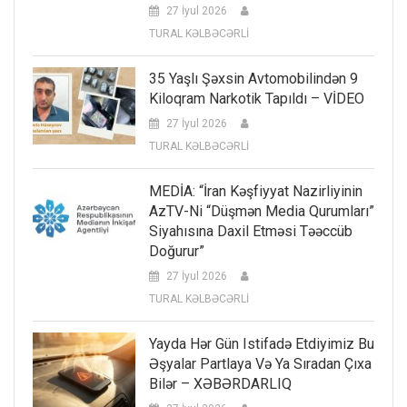
27 İyul 2026
TURAL KƏLBƏCƏRLİ
35 Yaşlı Şəxsin Avtomobilindən 9
Kiloqram Narkotik Tapıldı – VİDEO
27 İyul 2026
TURAL KƏLBƏCƏRLİ
MEDİA: “İran Kəşfiyyat Nazirliyinin
AzTV-Ni “düşmən Media Qurumları”
Siyahısına Daxil Etməsi Təəccüb
Doğurur”
27 İyul 2026
TURAL KƏLBƏCƏRLİ
Yayda Hər Gün Istifadə Etdiyimiz Bu
Əşyalar Partlaya Və Ya Sıradan Çıxa
Bilər – XƏBƏRDARLIQ