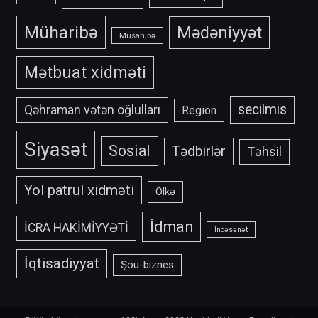
Müharibə
Mədəniyyət
Müsahibə
Mətbuat xidməti
secilmis
Qəhraman vətən oğlulları
Region
Siyasət
Sosial
Tədbirlər
Təhsil
Yol patrul xidməti
Ölkə
İdman
İCRA HAKİMİYYƏTİ
İncəsənət
İqtisadiyyat
Şou-biznes