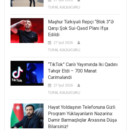
27 İyul 2026
TURAL KƏLBƏCƏRLİ
Məşhur Türkiyəli Repçi “Blok 3″ə
Qarşı Şok Sui-Qəsd Planı Ifşa
Edildi
27 İyul 2026
TURAL KƏLBƏCƏRLİ
“TikTok” Canlı Yayımında Iki Qadını
Təhqir Etdi – 700 Manat
Cərimələndi
27 İyul 2026
TURAL KƏLBƏCƏRLİ
Həyat Yoldaşının Telefonuna Gizli
Proqram Yükləyənlərin Nəzərinə:
Dəmir Barmaqlıqlar Arxasına Düşə
Bilərsiniz!