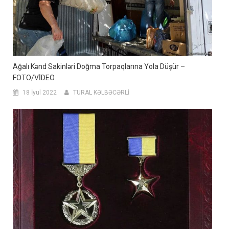
Ağalı Kənd Sakinləri Doğma Torpaqlarına Yola Düşür –
FOTO/VİDEO
18 İyul 2022
TURAL KƏLBƏCƏRLİ