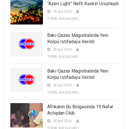
“Azeri Light” Nefti Kəskin Ucuzlaşdı
28 İyul 2026
TURAL KƏLBƏCƏRLİ
Bakı-Qazax Magistralında Yeni
Körpü Istifadəyə Verildi
28 İyul 2026
TURAL KƏLBƏCƏRLİ
Bakı-Qazax Magistralında Yeni
Körpü Istifadəyə Verildi
28 İyul 2026
TURAL KƏLBƏCƏRLİ
Afrikanın Bu Bölgəsində 19 Nəfər
Aclıqdan Ölüb
28 İyul 2026
TURAL KƏLBƏCƏRLİ