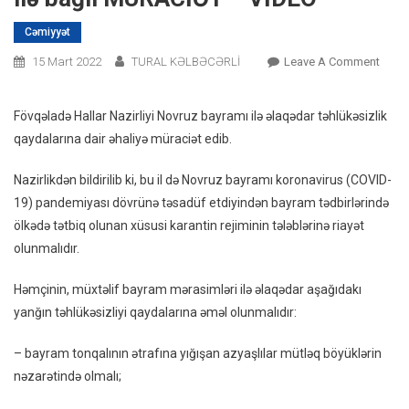
Cəmiyyət
On
15 Mart 2022
TURAL KƏLBƏCƏRLİ
Leave A Comment
FHN-
Dən
Fövqəladə Hallar Nazirliyi Novruz bayramı ilə əlaqədar təhlükəsizlik
Əhali
qaydalarına dair əhaliyə müraciət edib.
Novr
Bayra
Nazirlikdən bildirilib ki, bu il də Novruz bayramı koronavirus (COVID-
Ilə
19) pandemiyası dövrünə təsadüf etdiyindən bayram tədbirlərində
Bağlı
ölkədə tətbiq olunan xüsusi karantin rejiminin tələblərinə riayət
MÜRA
olunmalıdır.
–
VİDE
Həmçinin, müxtəlif bayram mərasimləri ilə əlaqədar aşağıdakı
yanğın təhlükəsizliyi qaydalarına əməl olunmalıdır:
– bayram tonqalının ətrafına yığışan azyaşlılar mütləq böyüklərin
nəzarətində olmalı;