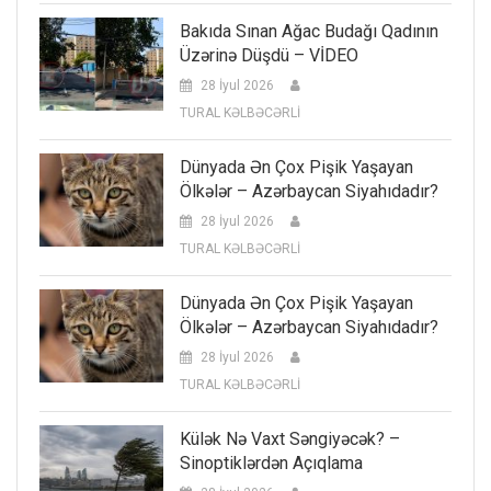
Bakıda Sınan Ağac Budağı Qadının
Üzərinə Düşdü – VİDEO
28 İyul 2026
TURAL KƏLBƏCƏRLİ
Dünyada Ən Çox Pişik Yaşayan
Ölkələr – Azərbaycan Siyahıdadır?
28 İyul 2026
TURAL KƏLBƏCƏRLİ
Dünyada Ən Çox Pişik Yaşayan
Ölkələr – Azərbaycan Siyahıdadır?
28 İyul 2026
TURAL KƏLBƏCƏRLİ
Külək Nə Vaxt Səngiyəcək? –
Sinoptiklərdən Açıqlama