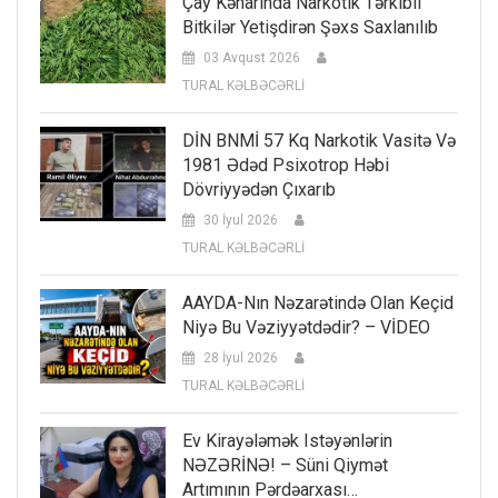
Çay Kənarında Narkotik Tərkibli
Bitkilər Yetişdirən Şəxs Saxlanılıb
03 Avqust 2026
TURAL KƏLBƏCƏRLİ
DİN BNMİ 57 Kq Narkotik Vasitə Və
1981 Ədəd Psixotrop Həbi
Dövriyyədən Çıxarıb
30 İyul 2026
TURAL KƏLBƏCƏRLİ
AAYDA-Nın Nəzarətində Olan Keçid
Niyə Bu Vəziyyətdədir? – VİDEO
28 İyul 2026
TURAL KƏLBƏCƏRLİ
Ev Kirayələmək Istəyənlərin
NƏZƏRİNƏ! – Süni Qiymət
Artımının Pərdəarxası…