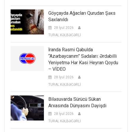
Göyçayda Ağacları Qurudan Şəxs
Saxlanıldı
28 İyul 2026
TURAL KƏLBƏCƏRLİ
İranda Rəsmi Qəbulda
“Azərbaycanım” Sədaları: Ərdəbilli
Yeniyetmə Hər Kəsi Heyran Qoydu
– VİDEO
28 İyul 2026
TURAL KƏLBƏCƏRLİ
Biləsuvarda Sürücü Sükan
Arxasında Dünyasını Dəyişdi
28 İyul 2026
TURAL KƏLBƏCƏRLİ