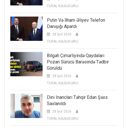
TURAL KƏLBƏCƏRLİ
Putin Və İlham Əliyev Telefon
Danışığı Apardı
28 İyul 2026
TURAL KƏLBƏCƏRLİ
Bilgəh Çimərliyində Qaydaları
Pozan Sürücü Barəsində Tədbir
Görüldü
28 İyul 2026
TURAL KƏLBƏCƏRLİ
Dini Inancları Təhqir Edən Şəxs
Saxlanıldı
28 İyul 2026
TURAL KƏLBƏCƏRLİ