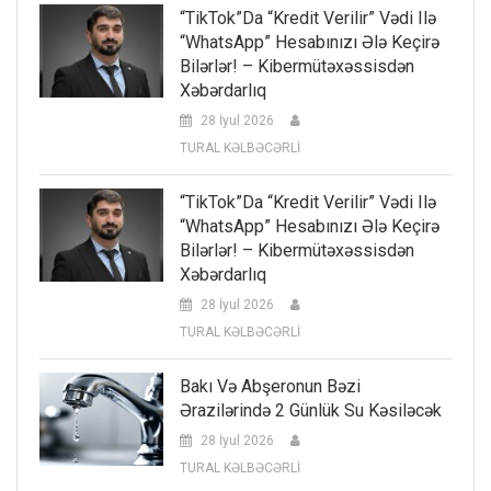
“TikTok”da “kredit Verilir” Vədi Ilə
“WhatsApp” Hesabınızı Ələ Keçirə
Bilərlər! – Kibermütəxəssisdən
Xəbərdarlıq
28 İyul 2026
TURAL KƏLBƏCƏRLİ
“TikTok”da “kredit Verilir” Vədi Ilə
“WhatsApp” Hesabınızı Ələ Keçirə
Bilərlər! – Kibermütəxəssisdən
Xəbərdarlıq
28 İyul 2026
TURAL KƏLBƏCƏRLİ
Bakı Və Abşeronun Bəzi
Ərazilərində 2 Günlük Su Kəsiləcək
28 İyul 2026
TURAL KƏLBƏCƏRLİ