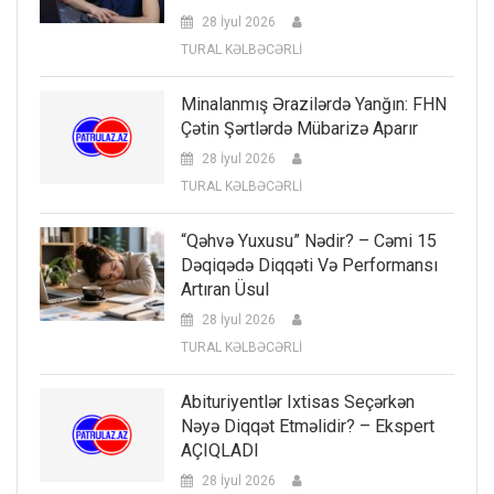
28 İyul 2026
TURAL KƏLBƏCƏRLİ
Minalanmış Ərazilərdə Yanğın: FHN
Çətin Şərtlərdə Mübarizə Aparır
28 İyul 2026
TURAL KƏLBƏCƏRLİ
“Qəhvə Yuxusu” Nədir? – Cəmi 15
Dəqiqədə Diqqəti Və Performansı
Artıran Üsul
28 İyul 2026
TURAL KƏLBƏCƏRLİ
Abituriyentlər Ixtisas Seçərkən
Nəyə Diqqət Etməlidir? – Ekspert
AÇIQLADI
28 İyul 2026