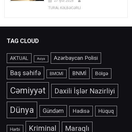
27 İyul 2026
TURAL KƏLBƏCƏRLİ
TAG CLOUD
Azərbaycan Polisi
AKTUAL
Asiya
Baş səhifə
BNMİ
Bölgə
BMCMİ
Cəmiyyət
Daxili İşlər Nazirliyi
Dünya
Gündəm
Hadisə
Hüquq
Kriminal
Maraqlı
Hərbi