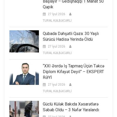
Başlayır – Gedişhaqqı 1 Manat 50
Qəpik
27 İyul 2026
TURAL KƏLBƏCƏRLİ
Qubada Dəhşətli Qəza: 30 Yaşlı
Sürücü Hadisə Yerində Öldü
27 İyul 2026
TURAL KƏLBƏCƏRLİ
“XXI Əsrdə Iş Tapmaq Üçün Təkcə
Diplom Kifayət Deyil” – EKSPERT
RƏYİ
27 İyul 2026
TURAL KƏLBƏCƏRLİ
Güclü Külək Bakıda Xəsarətlərə
Səbəb Oldu – 3 Nəfər Yaralandı