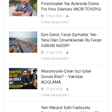
Psixoloqdan Yay Aylarında Özünü
Pis Hiss Edənlərə VACİB TÖVSİYƏ
27 İyul 2026
TURAL KƏLBƏCƏRLİ
Eyni Dəniz, Fərqli Qiymətlər: Yan-
Yana Olan Çimərliklərdəki Bu Fərqin
SƏBƏBİ NƏDİR?
27 İyul 2026
TURAL KƏLBƏCƏRLİ
Məzuniyyətə Çıxan Işçi Işdən
Qovula Bilər? – Vəkildən
AÇIQLAMA
27 İyul 2026
TURAL KƏLBƏCƏRLİ
Yeni Marşrut Xətti Fəaliyyətə