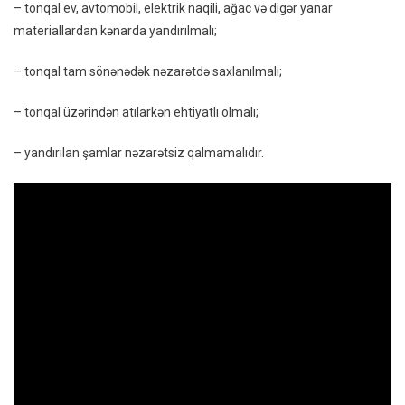
– tonqal ev, avtomobil, elektrik naqili, ağac və digər yanar
materiallardan kənarda yandırılmalı;
– tonqal tam sönənədək nəzarətdə saxlanılmalı;
– tonqal üzərindən atılarkən ehtiyatlı olmalı;
– yandırılan şamlar nəzarətsiz qalmamalıdır.