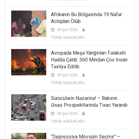
Afrikanın Bu Bölgəsində 19 Nəfər
Aclıqdan Ölüb
28 İyul 2026
TURAL KƏLBƏCƏRLİ
Avropada Meşə Yanğınları Fəlakətli
Həddə Çatıb: 360 Mindən Çox Insan
Təxliyə Edilib
28 İyul 2026
TURAL KƏLBƏCƏRLİ
Sürücülərin Nəzərinə! – Bakının
Əsas Prospektlərində Tıxac Yaranıb
28 İyul 2026
TURAL KƏLBƏCƏRLİ
“Depressiya Mövsüm Seçmir” –