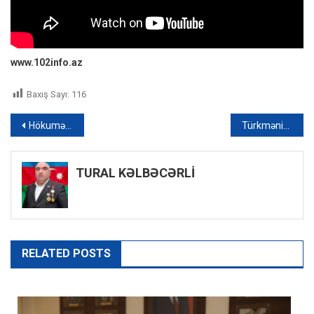
www.102info.az
Baxış Sayı:
116
Yazı
Hökumət hesabat vermək üçün parlamentə gəldi
Türkmənistanda prezident seçkilərində Sərdar Berdiməhəmmədov qalib gəldi
naviqasiyası
TURAL KƏLBƏCƏRLİ
RELATED POSTS