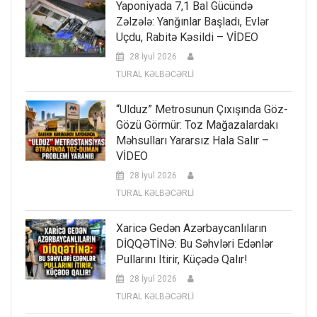
Yaponiyada 7,1 Bal Gücündə
Zəlzələ: Yanğınlar Başladı, Evlər
Uçdu, Rabitə Kəsildi – VİDEO
28 İyul 2026
TURAL KƏLBƏCƏRLİ
“Ulduz” Metrosunun Çıxışında Göz-
Gözü Görmür: Toz Mağazalardakı
Məhsulları Yararsız Hala Salır –
VİDEO
28 İyul 2026
TURAL KƏLBƏCƏRLİ
Xaricə Gedən Azərbaycanlıların
DİQQƏTİNƏ: Bu Səhvləri Edənlər
Pullarını Itirir, Küçədə Qalır!
28 İyul 2026
TURAL KƏLBƏCƏRLİ