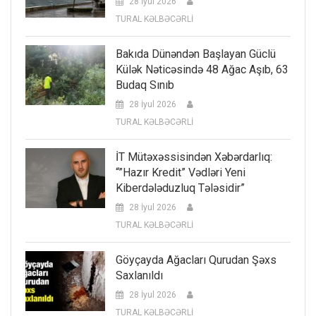
28 İyul 2026
TURAL KƏLBƏCƏRLİ
Bakıda Dünəndən Başlayan Güclü
Külək Nəticəsində 48 Ağac Aşıb, 63
Budaq Sınıb
28 İyul 2026
TURAL KƏLBƏCƏRLİ
İT Mütəxəssisindən Xəbərdarlıq:
“”Hazır Kredit” Vədləri Yeni
Kiberdələduzluq Tələsidir”
28 İyul 2026
TURAL KƏLBƏCƏRLİ
Göyçayda Ağacları Qurudan Şəxs
Saxlanıldı
28 İyul 2026
TURAL KƏLBƏCƏRLİ