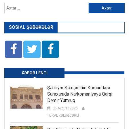
Axtarış:
SOSIAL ŞƏBƏKƏLƏR
XƏBƏR LENTI
Şəhriyar Şəmşirlinin Komandası:
Suraxanıda Narkomaniyaya Qarşı
Dəmir Yumruq
05 Avqust 2026
TURAL KƏLBƏCƏRLİ