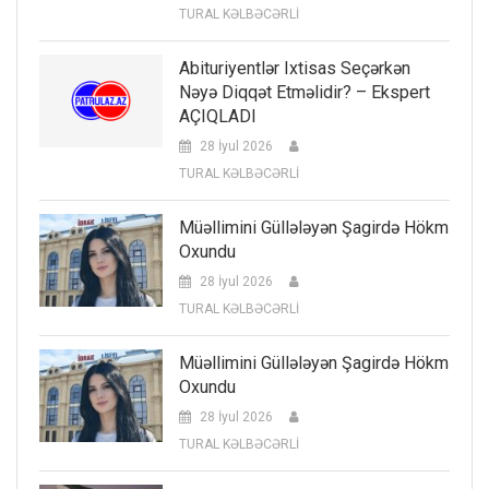
TURAL KƏLBƏCƏRLİ
Abituriyentlər Ixtisas Seçərkən
Nəyə Diqqət Etməlidir? – Ekspert
AÇIQLADI
28 İyul 2026
TURAL KƏLBƏCƏRLİ
Müəllimini Güllələyən Şagirdə Hökm
Oxundu
28 İyul 2026
TURAL KƏLBƏCƏRLİ
Müəllimini Güllələyən Şagirdə Hökm
Oxundu
28 İyul 2026
TURAL KƏLBƏCƏRLİ