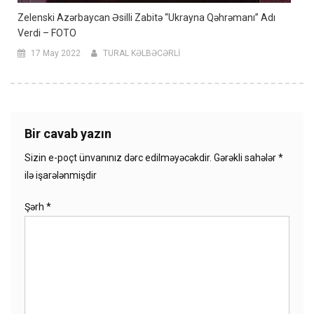
Zelenski Azərbaycan Əsilli Zabitə “Ukrayna Qəhrəmanı” Adı
Verdi – FOTO
17 May 2022
TURAL KƏLBƏCƏRLİ
Bir cavab yazın
Sizin e-poçt ünvanınız dərc edilməyəcəkdir.
Gərəkli sahələr
*
ilə işarələnmişdir
Şərh
*