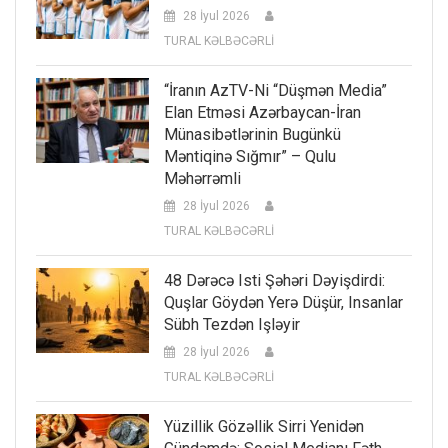
28 İyul 2026
TURAL KƏLBƏCƏRLİ
“İranın AzTV-Ni “düşmən Media”
Elan Etməsi Azərbaycan-İran
Münasibətlərinin Bugünkü
Məntiqinə Sığmır” – Qulu
Məhərrəmli
28 İyul 2026
TURAL KƏLBƏCƏRLİ
48 Dərəcə Isti Şəhəri Dəyişdirdi:
Quşlar Göydən Yerə Düşür, Insanlar
Sübh Tezdən Işləyir
28 İyul 2026
TURAL KƏLBƏCƏRLİ
Yüzillik Gözəllik Sirri Yenidən