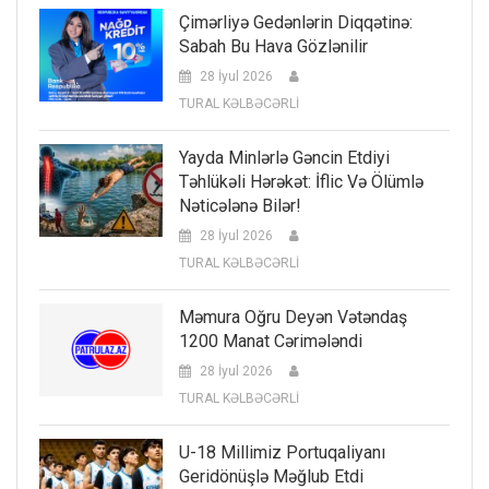
Çimərliyə Gedənlərin Diqqətinə:
Sabah Bu Hava Gözlənilir
28 İyul 2026
TURAL KƏLBƏCƏRLİ
Yayda Minlərlə Gəncin Etdiyi
Təhlükəli Hərəkət: İflic Və Ölümlə
Nəticələnə Bilər!
28 İyul 2026
TURAL KƏLBƏCƏRLİ
Məmura Oğru Deyən Vətəndaş
1200 Manat Cərimələndi
28 İyul 2026
TURAL KƏLBƏCƏRLİ
U-18 Millimiz Portuqaliyanı
Geridönüşlə Məğlub Etdi