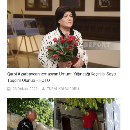
Qərbi Azərbaycan İcmasının Ümumi Yığıncağı Keçirilib, Saytı
Təqdim Olunub – FOTO
23 Dekabr 2023
TURAL KƏLBƏCƏRLİ