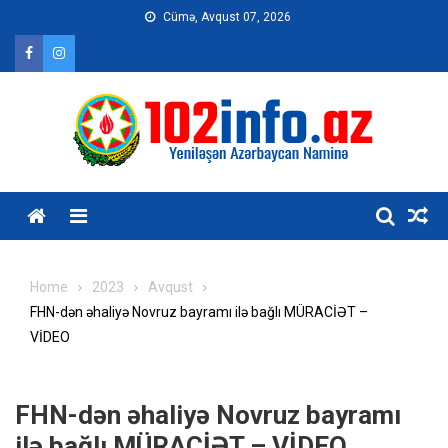
Skip
Cümə, Avqust 07, 2026
to
content
Home
2023
Avqust
FHN-dən əhaliyə Novruz bayramı ilə bağlı MÜRACİƏT –
VİDEO
FHN-dən əhaliyə Novruz bayramı
ilə bağlı MÜRACİƏT – VİDEO