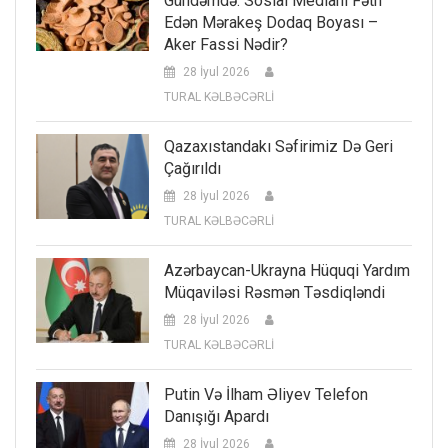
Gündəmdə: Sosial Medianı Fəth
Edən Mərakeş Dodaq Boyası –
Aker Fassi Nədir?
28 İyul 2026
TURAL KƏLBƏCƏRLİ
Qazaxıstandakı Səfirimiz Də Geri
Çağırıldı
28 İyul 2026
TURAL KƏLBƏCƏRLİ
Azərbaycan-Ukrayna Hüquqi Yardım
Müqaviləsi Rəsmən Təsdiqləndi
28 İyul 2026
TURAL KƏLBƏCƏRLİ
Putin Və İlham Əliyev Telefon
Danışığı Apardı
28 İyul 2026