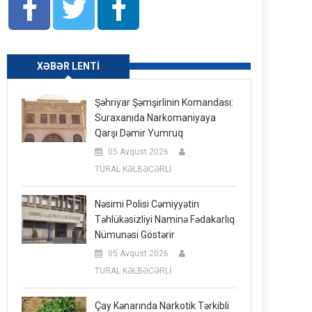
XƏBƏR LENTI
Şəhriyar Şəmşirlinin Komandası:
Suraxanıda Narkomaniyaya
Qarşı Dəmir Yumruq
05 Avqust 2026
TURAL KƏLBƏCƏRLİ
Nəsimi Polisi Cəmiyyətin
Təhlükəsizliyi Naminə Fədakarlıq
Nümunəsi Göstərir
05 Avqust 2026
TURAL KƏLBƏCƏRLİ
Çay Kənarında Narkotik Tərkibli