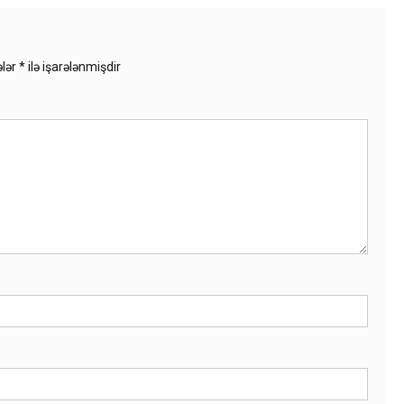
ələr
*
ilə işarələnmişdir