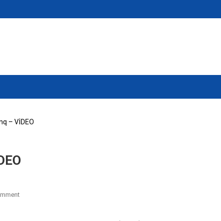
inq – VİDEO
İDEO
On
omment
DOST
Agentliyində