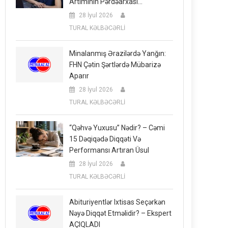
Artımının Pərdəarxası…
28 İyul 2026
TURAL KƏLBƏCƏRLİ
Minalanmış Ərazilərdə Yanğın:
FHN Çətin Şərtlərdə Mübarizə
Aparır
28 İyul 2026
TURAL KƏLBƏCƏRLİ
“Qəhvə Yuxusu” Nədir? – Cəmi
15 Dəqiqədə Diqqəti Və
Performansı Artıran Üsul
28 İyul 2026
TURAL KƏLBƏCƏRLİ
Abituriyentlər Ixtisas Seçərkən
Nəyə Diqqət Etməlidir? – Ekspert
AÇIQLADI