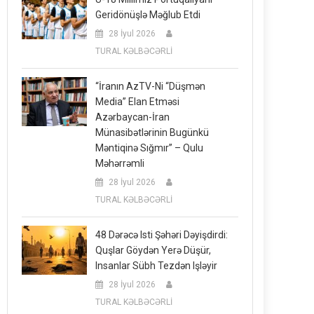
Geridönüşlə Məğlub Etdi
28 İyul 2026
TURAL KƏLBƏCƏRLİ
“İranın AzTV-Ni “düşmən
Media” Elan Etməsi
Azərbaycan-İran
Münasibətlərinin Bugünkü
Məntiqinə Sığmır” – Qulu
Məhərrəmli
28 İyul 2026
TURAL KƏLBƏCƏRLİ
48 Dərəcə Isti Şəhəri Dəyişdirdi:
Quşlar Göydən Yerə Düşür,
Insanlar Sübh Tezdən Işləyir
28 İyul 2026
TURAL KƏLBƏCƏRLİ