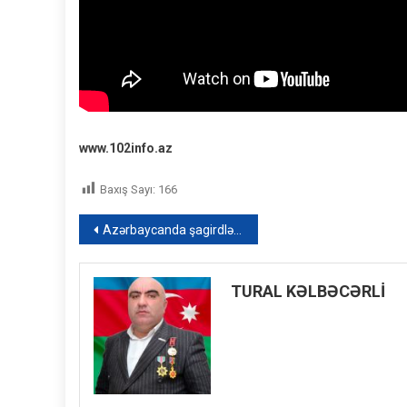
www.102info.az
Baxış Sayı:
166
Yazı
Azərbaycanda şagirdlərin yeni geyim formaları təsdiqləndi – FOTO
naviqasiyası
TURAL KƏLBƏCƏRLİ