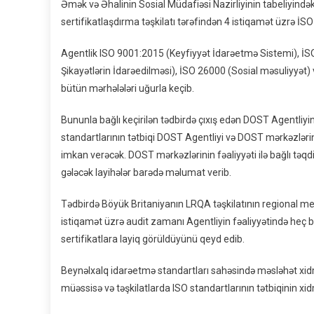
Əmək və Əhalinin Sosial Müdafiəsi Nazirliyinin tabeliyind
sertifikatlaşdırma təşkilatı tərəfindən 4 istiqamət üzrə İSO 
Agentlik ISO 9001:2015 (Keyfiyyət İdarəetmə Sistemi), 
Şikayətlərin İdarəedilməsi), İSO 26000 (Sosial məsuliyyət
bütün mərhələləri uğurla keçib.
Bununla bağlı keçirilən tədbirdə çıxış edən DOST Agentliyin
standartlarının tətbiqi DOST Agentliyi və DOST mərkəzləri
imkan verəcək. DOST mərkəzlərinin fəaliyyəti ilə bağlı təq
gələcək layihələr barədə məlumat verib.
Tədbirdə Böyük Britaniyanın LRQA təşkilatının regional me
istiqamət üzrə audit zamanı Agentliyin fəaliyyətində heç
sertifikatlara layiq görüldüyünü qeyd edib.
Beynəlxalq idarəetmə standartları sahəsində məsləhət xid
müəssisə və təşkilatlarda ISO standartlarının tətbiqinin xi