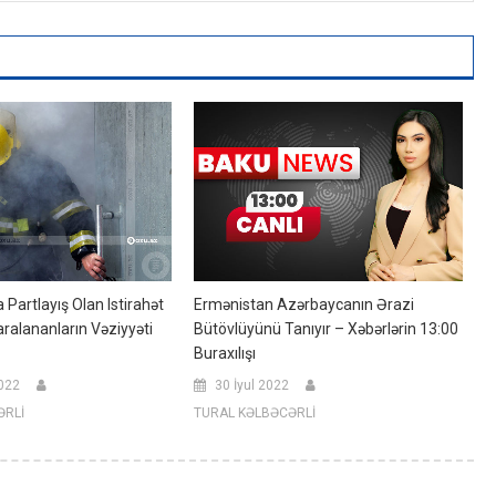
Partlayış Olan Istirahət
Ermənistan Azərbaycanın Ərazi
ralananların Vəziyyəti
Bütövlüyünü Tanıyır – Xəbərlərin 13:00
Buraxılışı
022
30 İyul 2022
ƏRLİ
TURAL KƏLBƏCƏRLİ