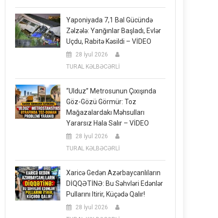
Yaponiyada 7,1 Bal Gücündə
Zəlzələ: Yanğınlar Başladı, Evlər
Uçdu, Rabitə Kəsildi – VİDEO
28 İyul 2026
TURAL KƏLBƏCƏRLİ
“Ulduz” Metrosunun Çıxışında
Göz-Gözü Görmür: Toz
Mağazalardakı Məhsulları
Yararsız Hala Salır – VİDEO
28 İyul 2026
TURAL KƏLBƏCƏRLİ
Xaricə Gedən Azərbaycanlıların
DİQQƏTİNƏ: Bu Səhvləri Edənlər
Pullarını Itirir, Küçədə Qalır!
28 İyul 2026