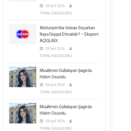
28 İyul 2026
TURAL KƏLBƏCƏRLİ
Abituriyentlər Ixtisas Seçərkən
Nəyə Diqqət Etməlidir? – Ekspert
AÇIQLADI
28 İyul 2026
TURAL KƏLBƏCƏRLİ
Müəllimini Güllələyən Şagirdə
Hökm Oxundu
28 İyul 2026
TURAL KƏLBƏCƏRLİ
Müəllimini Güllələyən Şagirdə
Hökm Oxundu
28 İyul 2026
TURAL KƏLBƏCƏRLİ