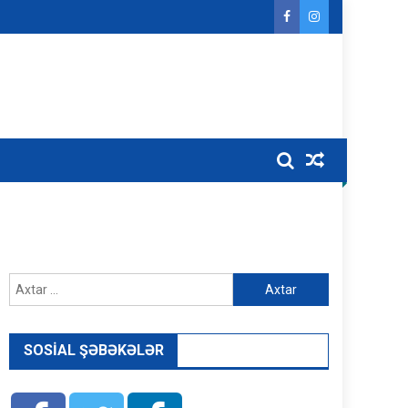
Axtarış:
SOSIAL ŞƏBƏKƏLƏR