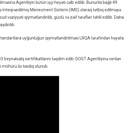
dilməsinə Agentliyin bütün işçi heyəti cəlb edilib. Bununla bağlı 49
ikdə İnteqrəedilmiş Menecment Sistemi (İMS) olaraq tətbiq edilməyə
 vəziyyəti qiymətləndirilib, güclü və zəif tərəfləri təhlil edilib. Daha
şdırılıb.
 standartlara uyğunluğun qiymətləndirilməsi LRQA tərəfindən həyata
beynəlxalq sertifikatlarını təqdim edib. DOST Agentliyinə verilən
n möhürü ilə təsdiq olunub.