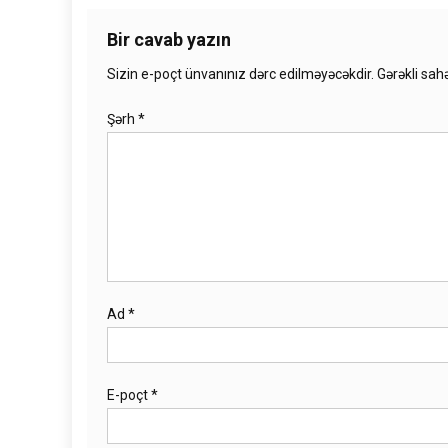
Bir cavab yazın
Sizin e-poçt ünvanınız dərc edilməyəcəkdir.
Gərəkli sah
Şərh
*
Ad
*
E-poçt
*