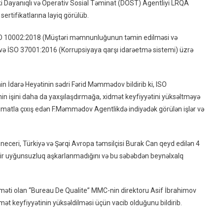
əki Dayanıqlı və Operativ Sosial Təminat (DOST) Agentliyi LRQA
Brifinq
sertifikatlarına layiq görülüb.
–
VİDEO
İSO 10002:2018 (Müştəri məmnunluğunun təmin edilməsi və
) və İSO 37001:2016 (Korrupsiyaya qarşı idarəetmə sistemi) üzrə
in İdarə Heyətinin sədri Fərid Məmmədov bildirib ki, ISO
nin işini daha da yaxşılaşdırmağa, xidmət keyfiyyətini yüksəltməyə
dimatla çıxış edən F.Məmmədov Agentlikdə indiyədək görülən işlər və
neceri, Türkiyə və Şərqi Avropa təmsilçisi Burak Can qeyd edilən 4
 bir uyğunsuzluq aşkarlanmadığını və bu səbəbdən beynəlxalq
məti olan “Bureau De Qualite” MMC-nin direktoru Asif İbrahimov
dmət keyfiyyətinin yüksəldilməsi üçün vacib olduğunu bildirib.