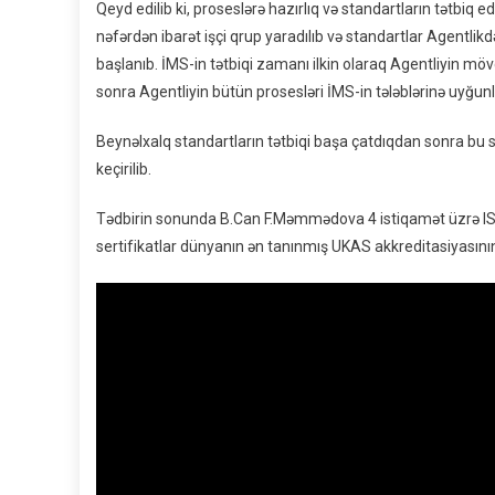
Qeyd edilib ki, proseslərə hazırlıq və standartların tətbiq e
nəfərdən ibarət işçi qrup yaradılıb və standartlar Agentl
başlanıb. İMS-in tətbiqi zamanı ilkin olaraq Agentliyin mövcud
sonra Agentliyin bütün prosesləri İMS-in tələblərinə uyğunla
Beynəlxalq standartların tətbiqi başa çatdıqdan sonra bu
keçirilib.
Tədbirin sonunda B.Can F.Məmmədova 4 istiqamət üzrə ISO 
sertifikatlar dünyanın ən tanınmış UKAS akkreditasiyasını