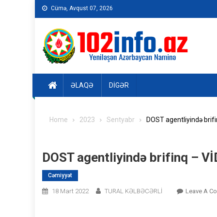
Skip
Cümə, Avqust 07, 2026
to
content
ƏLAQƏ
DIGƏR
Home
2023
Sentyabr
DOST agentliyində brif
DOST agentliyində brifinq – V
Cəmiyyət
18 Mart 2022
TURAL KƏLBƏCƏRLİ
Leave A C