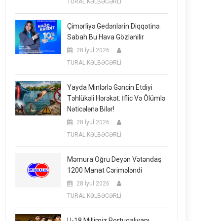
TURAL KƏLBƏCƏRLİ
Çimərliyə Gedənlərin Diqqətinə:
Sabah Bu Hava Gözlənilir
28 İyul 2026
TURAL KƏLBƏCƏRLİ
Yayda Minlərlə Gəncin Etdiyi
Təhlükəli Hərəkət: İflic Və Ölümlə
Nəticələnə Bilər!
28 İyul 2026
TURAL KƏLBƏCƏRLİ
Məmura Oğru Deyən Vətəndaş
1200 Manat Cərimələndi
28 İyul 2026
TURAL KƏLBƏCƏRLİ
U-18 Millimiz Portuqaliyanı