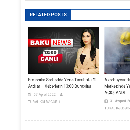
RELATED POSTS
Ermənilər Sərhəddə Yenə Təxribata Əl
Azərbaycanda 
Atdılar – Xəbərlərin 13:00 Buraxılışı
Mərkəzində Ya
AÇIQLANDI
07 Aprel 2022
31 Avqust 2
TURAL KƏLBƏCƏRLİ
TURAL KƏLBƏC