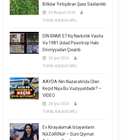
Bitkilər Yetişdirən Şəxs Saxlanılıb
03 Avqust 2026
TURAL KƏLBƏCƏRLİ
DİN BNMİ 57 Kq Narkotik Vasitə
Və 1981 Ədəd Psixotrop Həbi
Dövriyyədən Çıxarıb
30 İyul 2026
TURAL KƏLBƏCƏRLİ
AAYDA-Nın Nəzarətində Olan
Keçid Niyə Bu Vəziyyətdədir? –
VİDEO
28 İyul 2026
TURAL KƏLBƏCƏRLİ
Ev Kirayələmək Istəyənlərin
NƏZƏRİNƏ! – Süni Qiymət