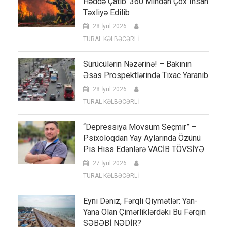
Həddə Çatıb: 360 Mindən Çox Insan
Təxliyə Edilib
28 İyul 2026
TURAL KƏLBƏCƏRLİ
Sürücülərin Nəzərinə! – Bakının
Əsas Prospektlərində Tıxac Yaranıb
28 İyul 2026
TURAL KƏLBƏCƏRLİ
“Depressiya Mövsüm Seçmir” –
Psixoloqdan Yay Aylarında Özünü
Pis Hiss Edənlərə VACİB TÖVSİYƏ
27 İyul 2026
TURAL KƏLBƏCƏRLİ
Eyni Dəniz, Fərqli Qiymətlər: Yan-
Yana Olan Çimərliklərdəki Bu Fərqin
SƏBƏBİ NƏDİR?