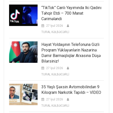
“TikTok” Canlı Yayımında Iki Qadını
Təhqir Etdi – 700 Manat
Cərimələndi
27 İyul 2026
TURAL KƏLBƏCƏRLİ
Həyat Yoldaşının Telefonuna Gizli
Proqram Yükləyənlərin Nəzərinə:
Dəmir Barmaqlıqlar Arxasına Düşə
Bilərsiniz!
27 İyul 2026
TURAL KƏLBƏCƏRLİ
35 Yaşlı Şəxsin Avtomobilindən 9
Kiloqram Narkotik Tapıldı – VİDEO
27 İyul 2026
TURAL KƏLBƏCƏRLİ