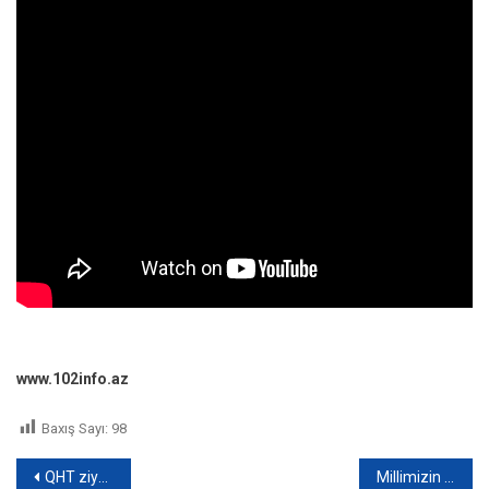
www.102info.az
Baxış Sayı:
98
Yazı
QHT ziyarətləri” adlı yeni layihənin icrasına başlanılıb
Millimizin yoldaşlıq oyunları üçün heyəti AÇIQLANDI