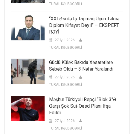
TURAL KƏLBƏCƏRLİ
“XXI Əsrdə Iş Tapmaq Üçün Təkcə
Diplom Kifayət Deyil” – EKSPERT
RƏYİ
27 İyul 2026
TURAL KƏLBƏCƏRLİ
Güclü Külək Bakıda Xəsarətlərə
Səbəb Oldu – 3 Nəfər Yaralandı
27 İyul 2026
TURAL KƏLBƏCƏRLİ
Məşhur Türkiyəli Repçi “Blok 3″ə
Qarşı Şok Sui-Qəsd Planı Ifşa
Edildi
27 İyul 2026
TURAL KƏLBƏCƏRLİ