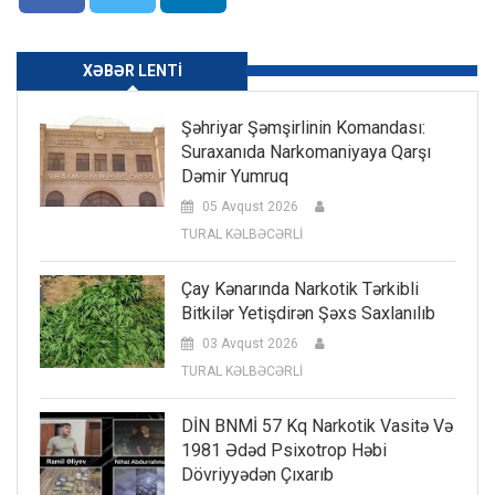
XƏBƏR LENTI
Şəhriyar Şəmşirlinin Komandası:
Suraxanıda Narkomaniyaya Qarşı
Dəmir Yumruq
05 Avqust 2026
TURAL KƏLBƏCƏRLİ
Çay Kənarında Narkotik Tərkibli
Bitkilər Yetişdirən Şəxs Saxlanılıb
03 Avqust 2026
TURAL KƏLBƏCƏRLİ
DİN BNMİ 57 Kq Narkotik Vasitə Və
1981 Ədəd Psixotrop Həbi
Dövriyyədən Çıxarıb