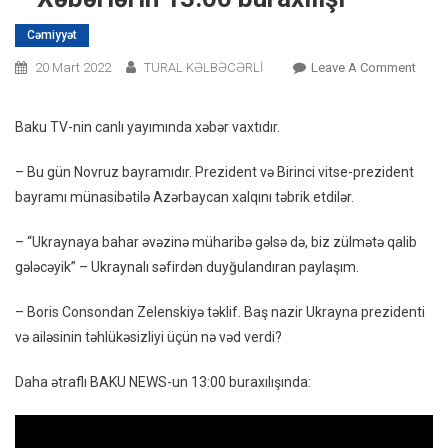
Cəmiyyət
On
20 Mart 2022
TURAL KƏLBƏCƏRLİ
Leave A Comment
Boris
Cons
Baku TV-nin canlı yayımında xəbər vaxtıdır.
Zelen
Təklif
– Bu gün Novruz bayramıdır. Prezident və Birinci vitse-prezident
–
bayramı münasibətilə Azərbaycan xalqını təbrik etdilər.
Xəbər
13:00
– “Ukraynaya bahar əvəzinə müharibə gəlsə də, biz zülmətə qalib
Buraxı
gələcəyik” – Ukraynalı səfirdən duyğulandıran paylaşım.
– Boris Consondan Zelenskiyə təklif. Baş nazir Ukrayna prezidenti
və ailəsinin təhlükəsizliyi üçün nə vəd verdi?
Daha ətraflı BAKU NEWS-un 13:00 buraxılışında: