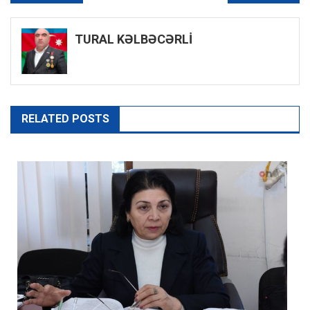
naviqasiyası
TURAL KƏLBƏCƏRLİ
RELATED POSTS