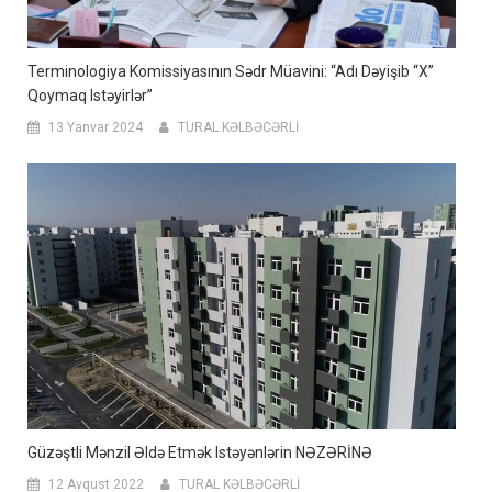
Terminologiya Komissiyasının Sədr Müavini: “Adı Dəyişib “X”
Qoymaq Istəyirlər”
13 Yanvar 2024
TURAL KƏLBƏCƏRLİ
Güzəştli Mənzil Əldə Etmək Istəyənlərin NƏZƏRİNƏ
12 Avqust 2022
TURAL KƏLBƏCƏRLİ