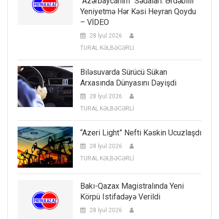
“Azərbaycanım” Sədaları: Ərdəbilli
Yeniyetmə Hər Kəsi Heyran Qoydu
– VİDEO
28 İyul 2026
TURAL KƏLBƏCƏRLİ
Biləsuvarda Sürücü Sükan
Arxasında Dünyasını Dəyişdi
28 İyul 2026
TURAL KƏLBƏCƏRLİ
“Azeri Light” Nefti Kəskin Ucuzlaşdı
28 İyul 2026
TURAL KƏLBƏCƏRLİ
Bakı-Qazax Magistralında Yeni
Körpü Istifadəyə Verildi
28 İyul 2026