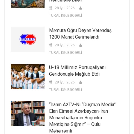
28 İyul 2026
TURAL KƏLBƏCƏRLİ
Məmura Oğru Deyən Vətəndaş
1200 Manat Cərimələndi
28 İyul 2026
TURAL KƏLBƏCƏRLİ
U-18 Millimiz Portuqaliyanı
Geridönüşlə Məğlub Etdi
28 İyul 2026
TURAL KƏLBƏCƏRLİ
“İranın AzTV-Ni “düşmən Media”
Elan Etməsi Azərbaycan-İran
Münasibətlərinin Bugünkü
Məntiqinə Sığmır” – Qulu
Məhərrəmli