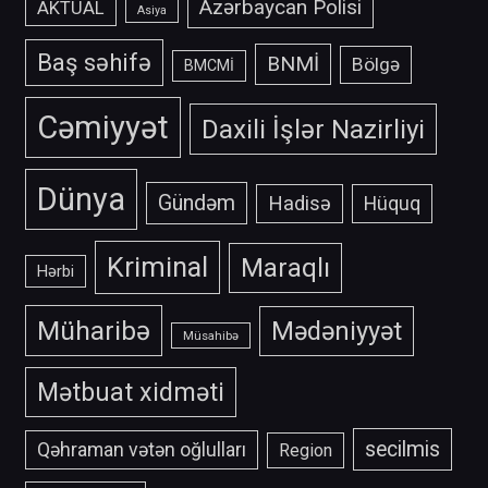
Azərbaycan Polisi
AKTUAL
Asiya
Baş səhifə
BNMİ
Bölgə
BMCMİ
Cəmiyyət
Daxili İşlər Nazirliyi
Dünya
Gündəm
Hadisə
Hüquq
Kriminal
Maraqlı
Hərbi
Müharibə
Mədəniyyət
Müsahibə
Mətbuat xidməti
secilmis
Qəhraman vətən oğlulları
Region