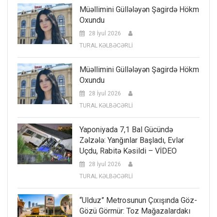
Müəllimini Güllələyən Şagirdə Hökm
Oxundu
28 İyul 2026
TURAL KƏLBƏCƏRLİ
Müəllimini Güllələyən Şagirdə Hökm
Oxundu
28 İyul 2026
TURAL KƏLBƏCƏRLİ
Yaponiyada 7,1 Bal Gücündə
Zəlzələ: Yanğınlar Başladı, Evlər
Uçdu, Rabitə Kəsildi – VİDEO
28 İyul 2026
TURAL KƏLBƏCƏRLİ
“Ulduz” Metrosunun Çıxışında Göz-
Gözü Görmür: Toz Mağazalardakı