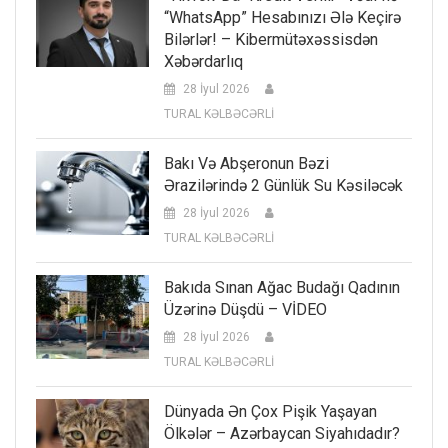
“WhatsApp” Hesabınızı Ələ Keçirə
Bilərlər! – Kibermütəxəssisdən
Xəbərdarlıq
28 İyul 2026
TURAL KƏLBƏCƏRLİ
Bakı Və Abşeronun Bəzi
Ərazilərində 2 Günlük Su Kəsiləcək
28 İyul 2026
TURAL KƏLBƏCƏRLİ
Bakıda Sınan Ağac Budağı Qadının
Üzərinə Düşdü – VİDEO
28 İyul 2026
TURAL KƏLBƏCƏRLİ
Dünyada Ən Çox Pişik Yaşayan
Ölkələr – Azərbaycan Siyahıdadır?