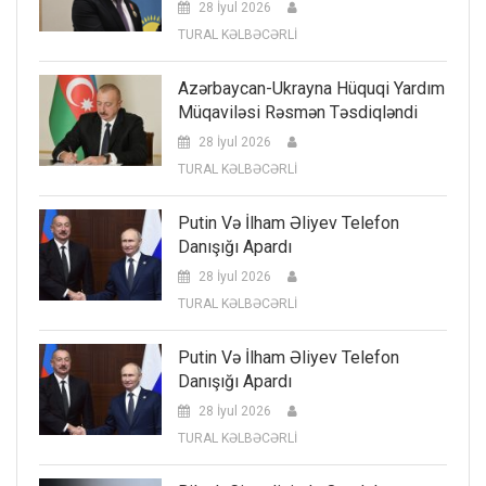
28 İyul 2026
TURAL KƏLBƏCƏRLİ
Azərbaycan-Ukrayna Hüquqi Yardım
Müqaviləsi Rəsmən Təsdiqləndi
28 İyul 2026
TURAL KƏLBƏCƏRLİ
Putin Və İlham Əliyev Telefon
Danışığı Apardı
28 İyul 2026
TURAL KƏLBƏCƏRLİ
Putin Və İlham Əliyev Telefon
Danışığı Apardı
28 İyul 2026
TURAL KƏLBƏCƏRLİ