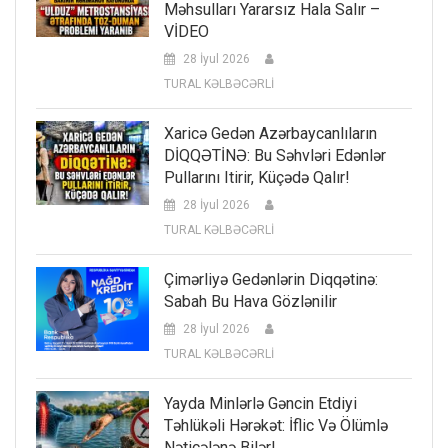
Məhsulları Yararsız Hala Salır –
VİDEO
28 İyul 2026
TURAL KƏLBƏCƏRLİ
Xaricə Gedən Azərbaycanlıların
DİQQƏTİNƏ: Bu Səhvləri Edənlər
Pullarını Itirir, Küçədə Qalır!
28 İyul 2026
TURAL KƏLBƏCƏRLİ
Çimərliyə Gedənlərin Diqqətinə:
Sabah Bu Hava Gözlənilir
28 İyul 2026
TURAL KƏLBƏCƏRLİ
Yayda Minlərlə Gəncin Etdiyi
Təhlükəli Hərəkət: İflic Və Ölümlə
Nəticələnə Bilər!