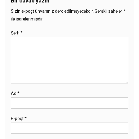
Bir cavab yazın
Sizin e-poçt ünvanınız dərc edilməyəcəkdir.
Gərəkli sahələr
*
ilə işarələnmişdir
Şərh
*
Ad
*
E-poçt
*