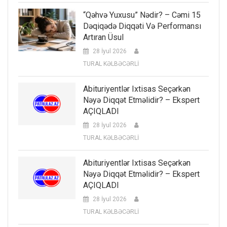
“Qəhvə Yuxusu” Nədir? – Cəmi 15
Dəqiqədə Diqqəti Və Performansı
Artıran Üsul
28 İyul 2026
TURAL KƏLBƏCƏRLİ
Abituriyentlər Ixtisas Seçərkən
Nəyə Diqqət Etməlidir? – Ekspert
AÇIQLADI
28 İyul 2026
TURAL KƏLBƏCƏRLİ
Abituriyentlər Ixtisas Seçərkən
Nəyə Diqqət Etməlidir? – Ekspert
AÇIQLADI
28 İyul 2026
TURAL KƏLBƏCƏRLİ