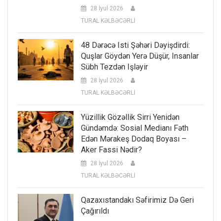
28 İyul 2026
TURAL KƏLBƏCƏRLİ
48 Dərəcə Isti Şəhəri Dəyişdirdi:
Quşlar Göydən Yerə Düşür, Insanlar
Sübh Tezdən Işləyir
28 İyul 2026
TURAL KƏLBƏCƏRLİ
Yüzillik Gözəllik Sirri Yenidən
Gündəmdə: Sosial Medianı Fəth
Edən Mərakeş Dodaq Boyası –
Aker Fassi Nədir?
28 İyul 2026
TURAL KƏLBƏCƏRLİ
Qazaxıstandakı Səfirimiz Də Geri
Çağırıldı