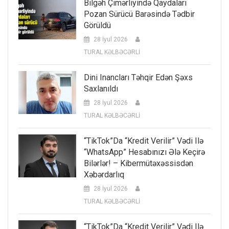
Bilgəh Çimərliyində Qaydaları
Pozan Sürücü Barəsində Tədbir
Görüldü
28 İyul 2026
TURAL KƏLBƏCƏRLİ
Dini Inancları Təhqir Edən Şəxs
Saxlanıldı
28 İyul 2026
TURAL KƏLBƏCƏRLİ
“TikTok”da “kredit Verilir” Vədi Ilə
“WhatsApp” Hesabınızı Ələ Keçirə
Bilərlər! – Kibermütəxəssisdən
Xəbərdarlıq
28 İyul 2026
TURAL KƏLBƏCƏRLİ
“TikTok”da “kredit Verilir” Vədi Ilə