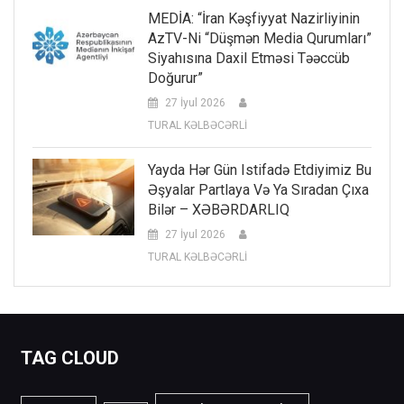
MEDİA: “İran Kəşfiyyat Nazirliyinin
AzTV-Ni “düşmən Media Qurumları”
Siyahısına Daxil Etməsi Təəccüb
Doğurur”
27 İyul 2026
TURAL KƏLBƏCƏRLİ
Yayda Hər Gün Istifadə Etdiyimiz Bu
Əşyalar Partlaya Və Ya Sıradan Çıxa
Bilər – XƏBƏRDARLIQ
27 İyul 2026
TURAL KƏLBƏCƏRLİ
TAG CLOUD