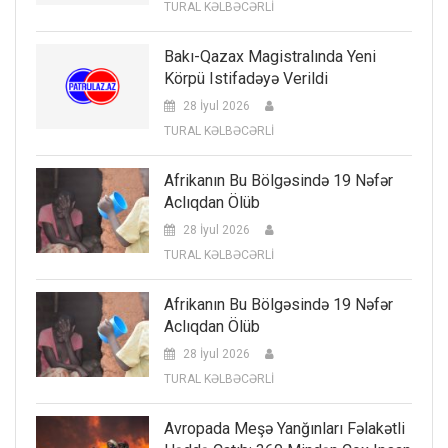
TURAL KƏLBƏCƏRLİ
Bakı-Qazax Magistralında Yeni
Körpü Istifadəyə Verildi
28 İyul 2026
TURAL KƏLBƏCƏRLİ
Afrikanın Bu Bölgəsində 19 Nəfər
Aclıqdan Ölüb
28 İyul 2026
TURAL KƏLBƏCƏRLİ
Afrikanın Bu Bölgəsində 19 Nəfər
Aclıqdan Ölüb
28 İyul 2026
TURAL KƏLBƏCƏRLİ
Avropada Meşə Yanğınları Fəlakətli