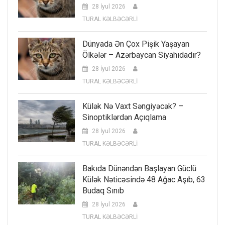
28 İyul 2026
TURAL KƏLBƏCƏRLİ
Dünyada Ən Çox Pişik Yaşayan
Ölkələr – Azərbaycan Siyahıdadır?
28 İyul 2026
TURAL KƏLBƏCƏRLİ
Külək Nə Vaxt Səngiyəcək? –
Sinoptiklərdən Açıqlama
28 İyul 2026
TURAL KƏLBƏCƏRLİ
Bakıda Dünəndən Başlayan Güclü
Külək Nəticəsində 48 Ağac Aşıb, 63
Budaq Sınıb
28 İyul 2026
TURAL KƏLBƏCƏRLİ