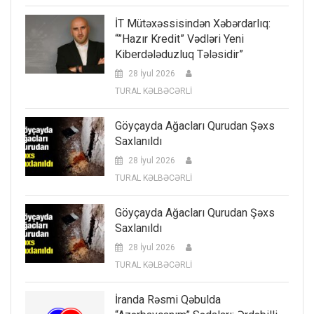
İT Mütəxəssisindən Xəbərdarlıq:
“”Hazır Kredit” Vədləri Yeni
Kiberdələduzluq Tələsidir”
28 İyul 2026
TURAL KƏLBƏCƏRLİ
Göyçayda Ağacları Qurudan Şəxs
Saxlanıldı
28 İyul 2026
TURAL KƏLBƏCƏRLİ
Göyçayda Ağacları Qurudan Şəxs
Saxlanıldı
28 İyul 2026
TURAL KƏLBƏCƏRLİ
İranda Rəsmi Qəbulda