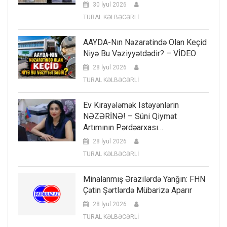
30 İyul 2026
TURAL KƏLBƏCƏRLİ
AAYDA-Nın Nəzarətində Olan Keçid
Niyə Bu Vəziyyətdədir? – VİDEO
28 İyul 2026
TURAL KƏLBƏCƏRLİ
Ev Kirayələmək Istəyənlərin
NƏZƏRİNƏ! – Süni Qiymət
Artımının Pərdəarxası…
28 İyul 2026
TURAL KƏLBƏCƏRLİ
Minalanmış Ərazilərdə Yanğın: FHN
Çətin Şərtlərdə Mübarizə Aparır
28 İyul 2026
TURAL KƏLBƏCƏRLİ