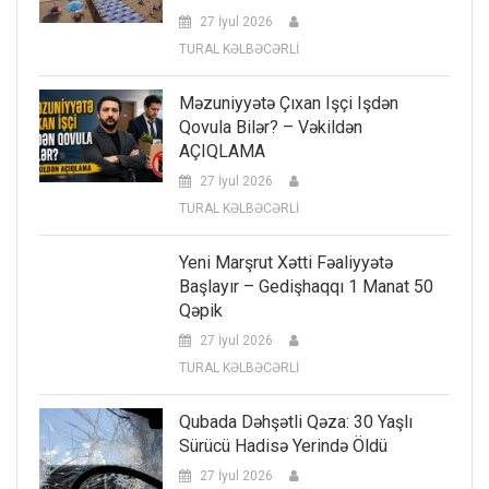
27 İyul 2026
TURAL KƏLBƏCƏRLİ
Məzuniyyətə Çıxan Işçi Işdən
Qovula Bilər? – Vəkildən
AÇIQLAMA
27 İyul 2026
TURAL KƏLBƏCƏRLİ
Yeni Marşrut Xətti Fəaliyyətə
Başlayır – Gedişhaqqı 1 Manat 50
Qəpik
27 İyul 2026
TURAL KƏLBƏCƏRLİ
Qubada Dəhşətli Qəza: 30 Yaşlı
Sürücü Hadisə Yerində Öldü
27 İyul 2026