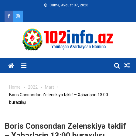
Skip
Cümə, Avqust 07, 2026
to
content
Home
2022
Mart
Boris Consondan Zelenskiyə təklif – Xəbərlərin 13:00
buraxılışı
Boris Consondan Zelenskiyə təklif
– Xəbərlərin 13:00 buraxılışı