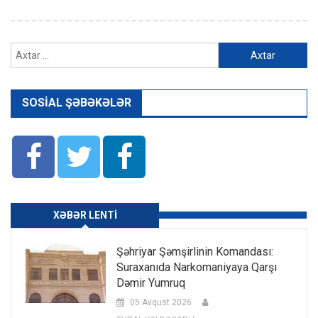
Axtarış:
SOSIAL ŞƏBƏKƏLƏR
XƏBƏR LENTI
Şəhriyar Şəmşirlinin Komandası:
Suraxanıda Narkomaniyaya Qarşı
Dəmir Yumruq
05 Avqust 2026