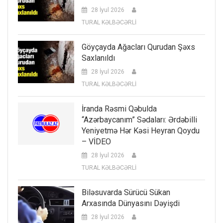
28 İyul 2026
TURAL KƏLBƏCƏRLİ
Göyçayda Ağacları Qurudan Şəxs
Saxlanıldı
28 İyul 2026
TURAL KƏLBƏCƏRLİ
İranda Rəsmi Qəbulda
“Azərbaycanım” Sədaları: Ərdəbilli
Yeniyetmə Hər Kəsi Heyran Qoydu
– VİDEO
28 İyul 2026
TURAL KƏLBƏCƏRLİ
Biləsuvarda Sürücü Sükan
Arxasında Dünyasını Dəyişdi
28 İyul 2026