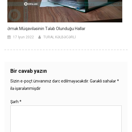
Əmək Müqaviləsinin Tələb Olunduğu Hallar
17 İyun 2022
TURAL KƏLBƏCƏRLİ
Bir cavab yazın
Sizin e-poçt ünvanınız dərc edilməyəcəkdir.
Gərəkli sahələr
*
ilə işarələnmişdir
Şərh
*