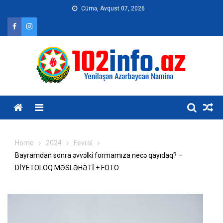
Skip
Cümə, Avqust 07, 2026
to
content
Home
2024
Fevral
Bayramdan sonra əvvəlki formamıza necə qayıdaq? –
DİYETOLOQ MƏSLƏHƏTİ + FOTO