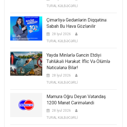
TURAL KƏLBƏCƏRLİ
Çimərliyə Gedənlərin Diqqətinə:
Sabah Bu Hava Gözlənilir
28 İyul 2026
TURAL KƏLBƏCƏRLİ
Yayda Minlərlə Gəncin Etdiyi
Təhlükəli Hərəkət: İflic Və Ölümlə
Nəticələnə Bilər!
28 İyul 2026
TURAL KƏLBƏCƏRLİ
Məmura Oğru Deyən Vətəndaş
1200 Manat Cərimələndi
28 İyul 2026
TURAL KƏLBƏCƏRLİ