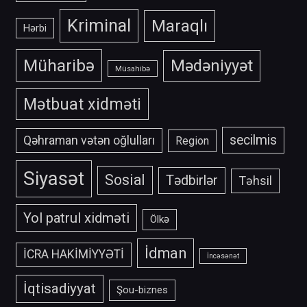
Kriminal
Maraqlı
Hərbi
Müharibə
Mədəniyyət
Müsahibə
Mətbuat xidməti
secilmis
Qəhraman vətən oğlulları
Region
Siyasət
Sosial
Tədbirlər
Təhsil
Yol patrul xidməti
Ölkə
İdman
İCRA HAKİMİYYƏTİ
İncəsənət
İqtisadiyyat
Şou-biznes