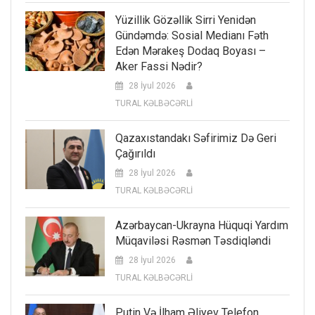
Yüzillik Gözəllik Sirri Yenidən
Gündəmdə: Sosial Medianı Fəth
Edən Mərakeş Dodaq Boyası –
Aker Fassi Nədir?
28 İyul 2026
TURAL KƏLBƏCƏRLİ
Qazaxıstandakı Səfirimiz Də Geri
Çağırıldı
28 İyul 2026
TURAL KƏLBƏCƏRLİ
Azərbaycan-Ukrayna Hüquqi Yardım
Müqaviləsi Rəsmən Təsdiqləndi
28 İyul 2026
TURAL KƏLBƏCƏRLİ
Putin Və İlham Əliyev Telefon