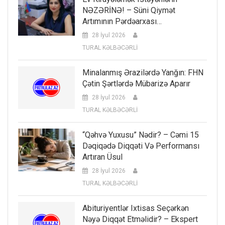
NƏZƏRİNƏ! – Süni Qiymət
Artımının Pərdəarxası…
28 İyul 2026
TURAL KƏLBƏCƏRLİ
Minalanmış Ərazilərdə Yanğın: FHN
Çətin Şərtlərdə Mübarizə Aparır
28 İyul 2026
TURAL KƏLBƏCƏRLİ
“Qəhvə Yuxusu” Nədir? – Cəmi 15
Dəqiqədə Diqqəti Və Performansı
Artıran Üsul
28 İyul 2026
TURAL KƏLBƏCƏRLİ
Abituriyentlər Ixtisas Seçərkən
Nəyə Diqqət Etməlidir? – Ekspert