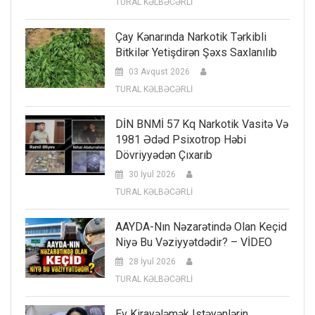
TURAL KƏLBƏCƏRLİ
Çay Kənarında Narkotik Tərkibli
Bitkilər Yetişdirən Şəxs Saxlanılıb
03 Avqust 2026
TURAL KƏLBƏCƏRLİ
DİN BNMİ 57 Kq Narkotik Vasitə Və
1981 Ədəd Psixotrop Həbi
Dövriyyədən Çıxarıb
30 İyul 2026
TURAL KƏLBƏCƏRLİ
AAYDA-Nın Nəzarətində Olan Keçid
Niyə Bu Vəziyyətdədir? – VİDEO
28 İyul 2026
TURAL KƏLBƏCƏRLİ
Ev Kirayələmək Istəyənlərin