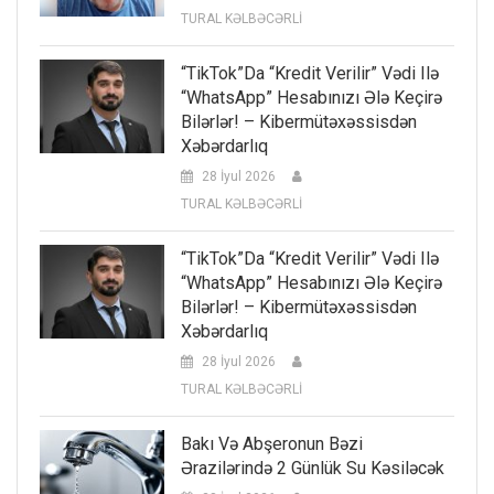
TURAL KƏLBƏCƏRLİ
“TikTok”da “kredit Verilir” Vədi Ilə
“WhatsApp” Hesabınızı Ələ Keçirə
Bilərlər! – Kibermütəxəssisdən
Xəbərdarlıq
28 İyul 2026
TURAL KƏLBƏCƏRLİ
“TikTok”da “kredit Verilir” Vədi Ilə
“WhatsApp” Hesabınızı Ələ Keçirə
Bilərlər! – Kibermütəxəssisdən
Xəbərdarlıq
28 İyul 2026
TURAL KƏLBƏCƏRLİ
Bakı Və Abşeronun Bəzi
Ərazilərində 2 Günlük Su Kəsiləcək