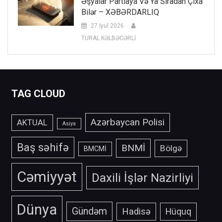
Əşyalar Partlaya Və Ya Sıradan Çıxa
Bilər – XƏBƏRDARLIQ
27 İyul 2026
TURAL KƏLBƏCƏRLİ
TAG CLOUD
Azərbaycan Polisi
AKTUAL
Asiya
Baş səhifə
BNMİ
Bölgə
BMCMİ
Cəmiyyət
Daxili İşlər Nazirliyi
Dünya
Gündəm
Hadisə
Hüquq