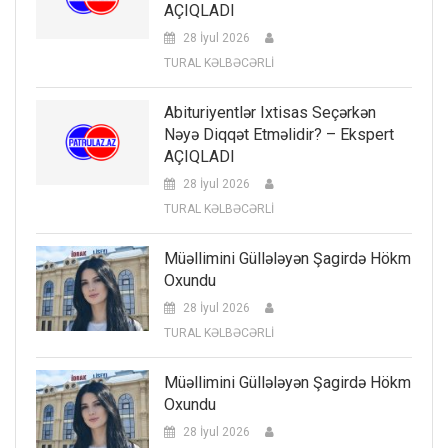
AÇIQLADI
28 İyul 2026
TURAL KƏLBƏCƏRLİ
Abituriyentlər Ixtisas Seçərkən
Nəyə Diqqət Etməlidir? – Ekspert
AÇIQLADI
28 İyul 2026
TURAL KƏLBƏCƏRLİ
Müəllimini Güllələyən Şagirdə Hökm
Oxundu
28 İyul 2026
TURAL KƏLBƏCƏRLİ
Müəllimini Güllələyən Şagirdə Hökm
Oxundu
28 İyul 2026