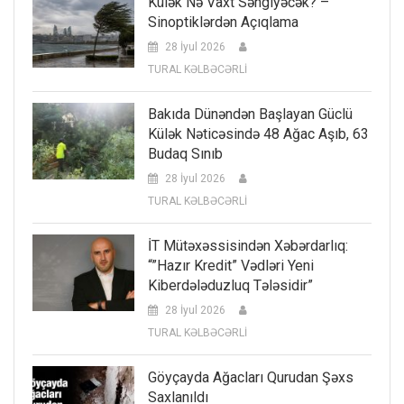
Külək Nə Vaxt Səngiyəcək? –
Sinoptiklərdən Açıqlama
28 İyul 2026
TURAL KƏLBƏCƏRLİ
Bakıda Dünəndən Başlayan Güclü
Külək Nəticəsində 48 Ağac Aşıb, 63
Budaq Sınıb
28 İyul 2026
TURAL KƏLBƏCƏRLİ
İT Mütəxəssisindən Xəbərdarlıq:
“”Hazır Kredit” Vədləri Yeni
Kiberdələduzluq Tələsidir”
28 İyul 2026
TURAL KƏLBƏCƏRLİ
Göyçayda Ağacları Qurudan Şəxs
Saxlanıldı