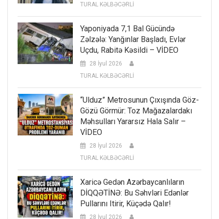
TURAL KƏLBƏCƏRLİ
Yaponiyada 7,1 Bal Gücündə
Zəlzələ: Yanğınlar Başladı, Evlər
Uçdu, Rabitə Kəsildi – VİDEO
28 İyul 2026
TURAL KƏLBƏCƏRLİ
“Ulduz” Metrosunun Çıxışında Göz-
Gözü Görmür: Toz Mağazalardakı
Məhsulları Yararsız Hala Salır –
VİDEO
28 İyul 2026
TURAL KƏLBƏCƏRLİ
Xaricə Gedən Azərbaycanlıların
DİQQƏTİNƏ: Bu Səhvləri Edənlər
Pullarını Itirir, Küçədə Qalır!
28 İyul 2026