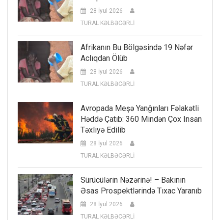
28 İyul 2026
TURAL KƏLBƏCƏRLİ
Afrikanın Bu Bölgəsində 19 Nəfər
Aclıqdan Ölüb
28 İyul 2026
TURAL KƏLBƏCƏRLİ
Avropada Meşə Yanğınları Fəlakətli
Həddə Çatıb: 360 Mindən Çox Insan
Təxliyə Edilib
28 İyul 2026
TURAL KƏLBƏCƏRLİ
Sürücülərin Nəzərinə! – Bakının
Əsas Prospektlərində Tıxac Yaranıb
28 İyul 2026
TURAL KƏLBƏCƏRLİ