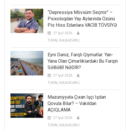
“Depressiya Mövsüm Seçmir” –
Psixoloqdan Yay Aylarında Özünü
Pis Hiss Edənlərə VACİB TÖVSİYƏ
27 İyul 2026
TURAL KƏLBƏCƏRLİ
Eyni Dəniz, Fərqli Qiymətlər: Yan-
Yana Olan Çimərliklərdəki Bu Fərqin
SƏBƏBİ NƏDİR?
27 İyul 2026
TURAL KƏLBƏCƏRLİ
Məzuniyyətə Çıxan Işçi Işdən
Qovula Bilər? – Vəkildən
AÇIQLAMA
27 İyul 2026
TURAL KƏLBƏCƏRLİ