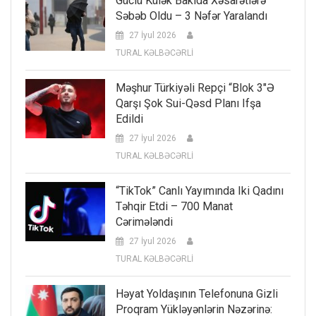
Güclü Külək Bakıda Xəsarətlərə
Səbəb Oldu – 3 Nəfər Yaralandı
27 İyul 2026
TURAL KƏLBƏCƏRLİ
Məşhur Türkiyəli Repçi “Blok 3″ə
Qarşı Şok Sui-Qəsd Planı Ifşa
Edildi
27 İyul 2026
TURAL KƏLBƏCƏRLİ
“TikTok” Canlı Yayımında Iki Qadını
Təhqir Etdi – 700 Manat
Cərimələndi
27 İyul 2026
TURAL KƏLBƏCƏRLİ
Həyat Yoldaşının Telefonuna Gizli
Proqram Yükləyənlərin Nəzərinə: