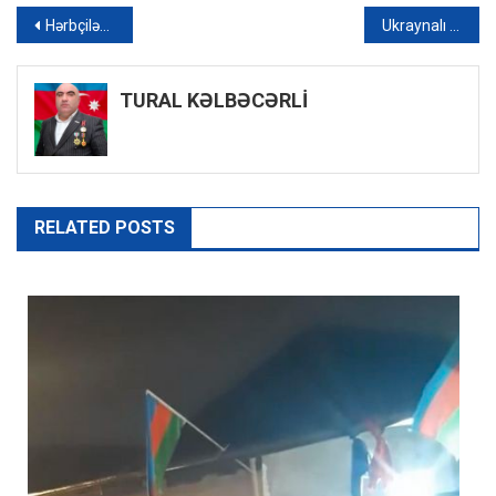
Yazı
Hərbçilərimiz Pakistandakı hərbi parada qatılacaqlar
Ukraynalı boksçu ölkəsini müdafiə etmək üçün dünya çempionu ilə döyüşdən imtina etdi – FOTO
naviqasiyası
TURAL KƏLBƏCƏRLİ
RELATED POSTS