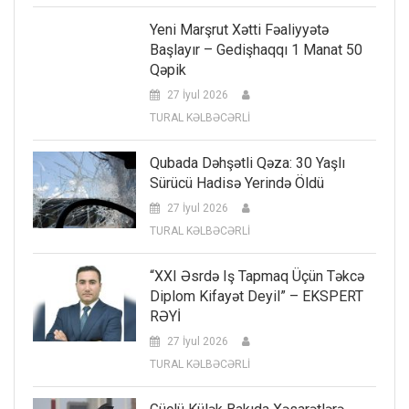
Yeni Marşrut Xətti Fəaliyyətə
Başlayır – Gedişhaqqı 1 Manat 50
Qəpik
27 İyul 2026
TURAL KƏLBƏCƏRLİ
Qubada Dəhşətli Qəza: 30 Yaşlı
Sürücü Hadisə Yerində Öldü
27 İyul 2026
TURAL KƏLBƏCƏRLİ
“XXI Əsrdə Iş Tapmaq Üçün Təkcə
Diplom Kifayət Deyil” – EKSPERT
RƏYİ
27 İyul 2026
TURAL KƏLBƏCƏRLİ