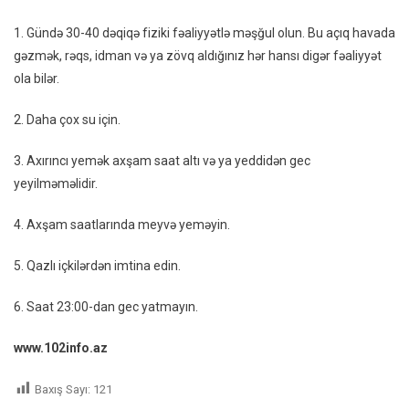
1. Gündə 30-40 dəqiqə fiziki fəaliyyətlə məşğul olun. Bu açıq havada
gəzmək, rəqs, idman və ya zövq aldığınız hər hansı digər fəaliyyət
ola bilər.
2. Daha çox su için.
3. Axırıncı yemək axşam saat altı və ya yeddidən gec
yeyilməməlidir.
4. Axşam saatlarında meyvə yeməyin.
5. Qazlı içkilərdən imtina edin.
6. Saat 23:00-dan gec yatmayın.
www.102info.az
Baxış Sayı:
121