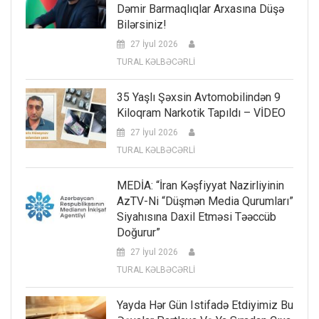
Dəmir Barmaqlıqlar Arxasına Düşə
Bilərsiniz!
27 İyul 2026
TURAL KƏLBƏCƏRLİ
35 Yaşlı Şəxsin Avtomobilindən 9
Kiloqram Narkotik Tapıldı – VİDEO
27 İyul 2026
TURAL KƏLBƏCƏRLİ
MEDİA: “İran Kəşfiyyat Nazirliyinin
AzTV-Ni “düşmən Media Qurumları”
Siyahısına Daxil Etməsi Təəccüb
Doğurur”
27 İyul 2026
TURAL KƏLBƏCƏRLİ
Yayda Hər Gün Istifadə Etdiyimiz Bu