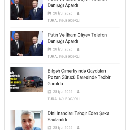
Danışığı Apardı
28 İyul 2026
TURAL KƏLBƏCƏRLİ
Putin Və İlham Əliyev Telefon
Danışığı Apardı
28 İyul 2026
TURAL KƏLBƏCƏRLİ
Bilgəh Çimərliyində Qaydaları
Pozan Sürücü Barəsində Tədbir
Görüldü
28 İyul 2026
TURAL KƏLBƏCƏRLİ
Dini Inancları Təhqir Edən Şəxs
Saxlanıldı
28 İyul 2026