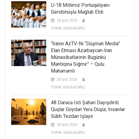
U-18 Millimiz Portuqaliyanı
Geridönüşlə Məğlub Etdi
28 İyul 2026
TURAL KƏLBƏCƏRLİ
“İranın AzTV-Ni “düşmən Media”
Elan Etməsi Azərbaycan-İran
Münasibətlərinin Bugünkü
Məntiqinə Sığmır” – Qulu
Məhərrəmli
28 İyul 2026
TURAL KƏLBƏCƏRLİ
48 Dərəcə Isti Şəhəri Dəyişdirdi:
Quşlar Göydən Yerə Düşür, Insanlar
Sübh Tezdən Işləyir
28 İyul 2026
TURAL KƏLBƏCƏRLİ