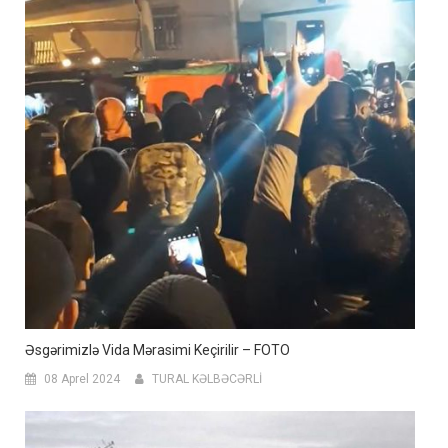
Əsgərimizlə Vida Mərasimi Keçirilir – FOTO
08 Aprel 2024
TURAL KƏLBƏCƏRLİ