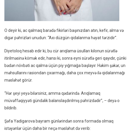
O deyir ki, ac qalmaq barədə fikirləri başınızdan atın, kefir, alma və
digər pəhrizləri unudun: “Axı düzgün qidalanma həyat tərzidir”.
Diyetoloq hesab edir ki, bu cür arıqlama üsulları kilonun sürətlə
itirilməsinə kömək edir, hansı ki, sonra eyni sürətlə geri qayıdır, çünki
bədən növbəti ac qalma üçün piy yığmağa başlayır. Həkim şəkər, un
məhsullarını rasiondan çıxarmağı, daha çox meyvə ilə qidalanmağı
məsləhət görür.
“Hər şeyi yeyə bilərsiniz, amma qədərində. Arıqlamaq
müvəffəqiyyəti gündəlik balanslaşdırılmış pəhrizdədir”, – deyə o
bildirib.
Şəfa Yadigarova bayram günlərindən sonra formada olmaq
istəyənlər üçün daha bir neçə məsləhət də verib: