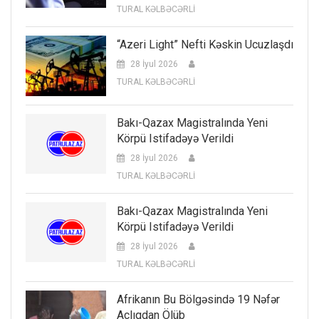
TURAL KƏLBƏCƏRLİ
“Azeri Light” Nefti Kəskin Ucuzlaşdı
28 İyul 2026
TURAL KƏLBƏCƏRLİ
Bakı-Qazax Magistralında Yeni
Körpü Istifadəyə Verildi
28 İyul 2026
TURAL KƏLBƏCƏRLİ
Bakı-Qazax Magistralında Yeni
Körpü Istifadəyə Verildi
28 İyul 2026
TURAL KƏLBƏCƏRLİ
Afrikanın Bu Bölgəsində 19 Nəfər
Aclıqdan Ölüb