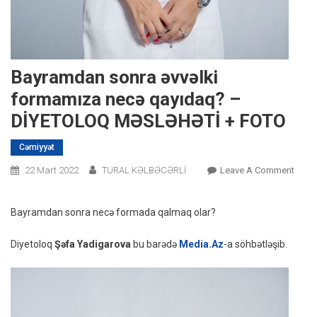
Bayramdan sonra əvvəlki
formamıza necə qayıdaq? –
DİYETOLOQ MƏSLƏHƏTİ + FOTO
Cəmiyyət
On
22 Mart 2022
TURAL KƏLBƏCƏRLİ
Leave A Comment
Bayr
Sonr
Bayramdan sonra necə formada qalmaq olar?
Əvvəl
Form
Diyetoloq
Şəfa Yadigarova
bu barədə
Media.Az
-a söhbətləşib.
Necə
Qayı
–
DİYE
MƏSL