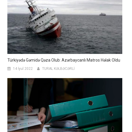
Türkiyədə Gəmidə Qəza Olub: Azərbaycanlı Matros Həlak Oldu
14 İyul 2022
TURAL KƏLBƏCƏRLİ