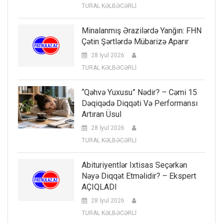
TURAL KƏLBƏCƏRLİ
Minalanmış Ərazilərdə Yanğın: FHN
Çətin Şərtlərdə Mübarizə Aparır
28 İyul 2026
TURAL KƏLBƏCƏRLİ
“Qəhvə Yuxusu” Nədir? – Cəmi 15
Dəqiqədə Diqqəti Və Performansı
Artıran Üsul
28 İyul 2026
TURAL KƏLBƏCƏRLİ
Abituriyentlər Ixtisas Seçərkən
Nəyə Diqqət Etməlidir? – Ekspert
AÇIQLADI
28 İyul 2026
TURAL KƏLBƏCƏRLİ