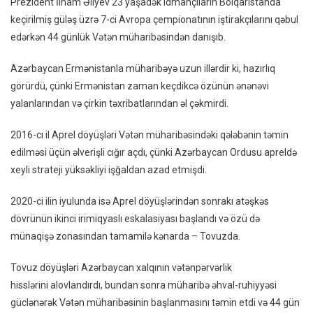
Prezident İlham Əliyev 23 yaşadək idmançıların Bolqarıstanda
Mühar
keçirilmiş güləş üzrə 7-ci Avropa çempionatının iştirakçılarını qəbul
Ləyaq
edərkən 44 günlük Vətən müharibəsindən danışıb.
Koçar
Sarki
Azərbaycan Ermənistanla müharibəyə uzun illərdir ki, hazırlıq
Kürəy
görürdü, çünki Ermənistan zaman keçdikcə özünün ənənəvi
Sapl
yalanlarından və çirkin təxribatlarından əl çəkmirdi.
Xənc
–
2016-cı il Aprel döyüşləri Vətən müharibəsindəki qələbənin təmin
ŞƏR
edilməsi üçün əlverişli cığır açdı, çünki Azərbaycan Ordusu apreldə
xeyli strateji yüksəkliyi işğaldan azad etmişdi.
2020-ci ilin iyulunda isə Aprel döyüşlərindən sonrakı atəşkəs
dövrünün ikinci irimiqyaslı eskalasiyası başlandı və özü də
münaqişə zonasından tamamilə kənarda – Tovuzda.
Tovuz döyüşləri Azərbaycan xalqının vətənpərvərlik
hisslərini alovlandırdı, bundan sonra müharibə əhval-ruhiyyəsi
güclənərək Vətən müharibəsinin başlanmasını təmin etdi və 44 gün