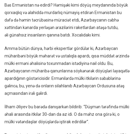
Bəs Ermənistan nə edirdi? Həmişəki kimi döyüş meydanında böyük
qorxaqlıq və əlahiddə murdarlıq nümayiş etdirən Ermənistan bu
dəfə də həmin təcrübəsinə müraciət etdi, Azərbaycanın cəbhə
xəttindən kənarda yerləşən ərazilərini raketlərdən atəşə tutdu,
əli günahsız insanların qanına batdı. Xocalıdakı kimi.
Amma bütün dünya, hərbi ekspertlər gördülər ki, Azərbaycan
müharibəni böyük məharət və ustalıqla apardı, qısa müddət ərzində
mülki erməni əhalisinə toxunmadan istədiyinə nail oldu. Bu,
Azərbaycanın müharibə qanunlarına söykənərək döyüşləri ləyaqətlə
apardığının göstəricisidir. Ermənilərdə mülki itkilərin səbəblərinə
gəlincə, bu, yenə də onların silahlanıb Azərbaycan Ordusuna atəş
açmasından irəli gəlirdi.
İlham Əliyev bu barədə danışarkən bildirib: “Düşmən tərəfində mülki
əhali arasında itkilər 30-dan da az idi. O da məhz ona görə ki, o
mülki vətəndaşlar döyüşlərdə iştirak edirdilər”.