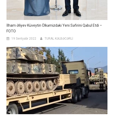
İlham Əliyev Küveytin Ölkəmizdəki Yeni Səfirini Qəbul Etdi –
FOTO
19 Sentyabr 2022
TURAL KƏLBƏCƏRLİ