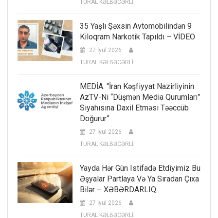
TURAL KƏLBƏCƏRLİ
35 Yaşlı Şəxsin Avtomobilindən 9
Kiloqram Narkotik Tapıldı – VİDEO
27 İyul 2026
TURAL KƏLBƏCƏRLİ
MEDİA: “İran Kəşfiyyat Nazirliyinin
AzTV-Ni “düşmən Media Qurumları”
Siyahısına Daxil Etməsi Təəccüb
Doğurur”
27 İyul 2026
TURAL KƏLBƏCƏRLİ
Yayda Hər Gün Istifadə Etdiyimiz Bu
Əşyalar Partlaya Və Ya Sıradan Çıxa
Bilər – XƏBƏRDARLIQ
27 İyul 2026
TURAL KƏLBƏCƏRLİ