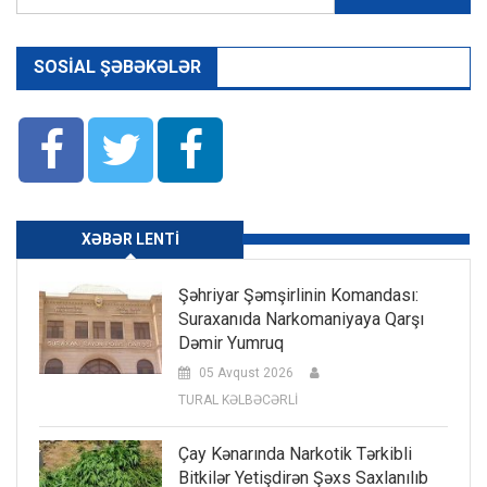
SOSIAL ŞƏBƏKƏLƏR
XƏBƏR LENTI
Şəhriyar Şəmşirlinin Komandası:
Suraxanıda Narkomaniyaya Qarşı
Dəmir Yumruq
05 Avqust 2026
TURAL KƏLBƏCƏRLİ
Çay Kənarında Narkotik Tərkibli
Bitkilər Yetişdirən Şəxs Saxlanılıb