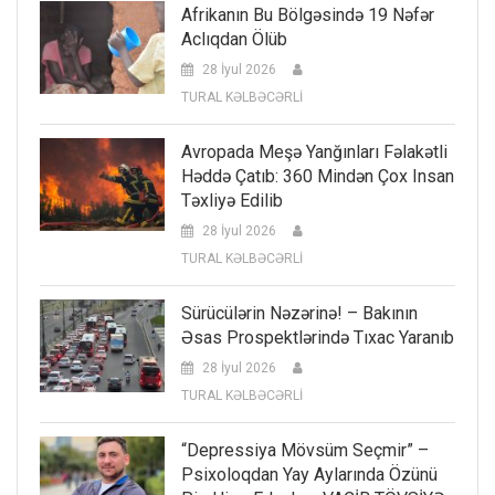
Afrikanın Bu Bölgəsində 19 Nəfər
Aclıqdan Ölüb
28 İyul 2026
TURAL KƏLBƏCƏRLİ
Avropada Meşə Yanğınları Fəlakətli
Həddə Çatıb: 360 Mindən Çox Insan
Təxliyə Edilib
28 İyul 2026
TURAL KƏLBƏCƏRLİ
Sürücülərin Nəzərinə! – Bakının
Əsas Prospektlərində Tıxac Yaranıb
28 İyul 2026
TURAL KƏLBƏCƏRLİ
“Depressiya Mövsüm Seçmir” –
Psixoloqdan Yay Aylarında Özünü