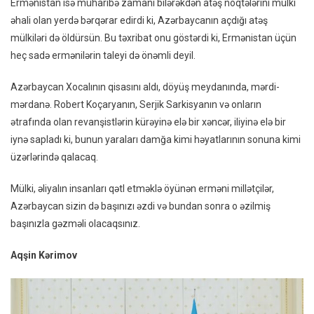
Ermənistan isə müharibə zamanı bilərəkdən atəş nöqtələrini mülki
əhali olan yerdə bərqərar edirdi ki, Azərbaycanın açdığı atəş
mülkiləri də öldürsün. Bu təxribat onu göstərdi ki, Ermənistan üçün
heç sadə ermənilərin taleyi də önəmli deyil.
Azərbaycan Xocalının qisasını aldı, döyüş meydanında, mərdi-
mərdanə. Robert Koçaryanın, Serjik Sarkisyanın və onların
ətrafında olan revanşistlərin kürəyinə elə bir xəncər, iliyinə elə bir
iynə sapladı ki, bunun yaraları damğa kimi həyatlarının sonuna kimi
üzərlərində qalacaq.
Mülki, əliyalın insanları qətl etməklə öyünən erməni millətçilər,
Azərbaycan sizin də başınızı əzdi və bundan sonra o əzilmiş
başınızla gəzməli olacaqsınız.
Aqşin Kərimov