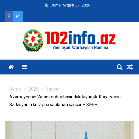
Skip
Cümə, Avqust 07, 2026
to
content
Home
2025
Yanvar
Azərbaycanın Vətən müharibəsindəki ləyaqəti: Koçaryanın,
Sarkisyanın kürəyinə saplanan xəncər – ŞƏRH