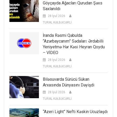
Göyçayda Ağacları Qurudan Şəxs
Saxlanıldı
28 İyul 2026
TURAL KƏLBƏCƏRLİ
İranda Rəsmi Qəbulda
“Azərbaycanım” Sədaları: Ərdəbilli
Yeniyetmə Hər Kəsi Heyran Qoydu
– VİDEO
28 İyul 2026
TURAL KƏLBƏCƏRLİ
Biləsuvarda Sürücü Sükan
Arxasında Dünyasını Dəyişdi
28 İyul 2026
TURAL KƏLBƏCƏRLİ
“Azeri Light” Nefti Kəskin Ucuzlaşdı