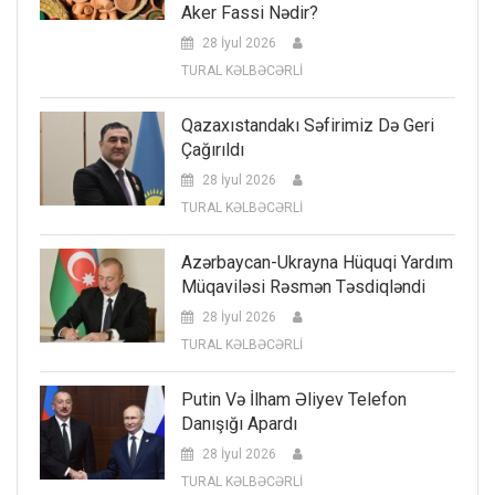
Aker Fassi Nədir?
28 İyul 2026
TURAL KƏLBƏCƏRLİ
Qazaxıstandakı Səfirimiz Də Geri
Çağırıldı
28 İyul 2026
TURAL KƏLBƏCƏRLİ
Azərbaycan-Ukrayna Hüquqi Yardım
Müqaviləsi Rəsmən Təsdiqləndi
28 İyul 2026
TURAL KƏLBƏCƏRLİ
Putin Və İlham Əliyev Telefon
Danışığı Apardı
28 İyul 2026
TURAL KƏLBƏCƏRLİ