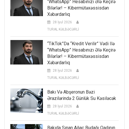
“WhatsApp” Hesabınızı Ələ Keçirə
Bilərlər! – Kibermütəxəssisdən
Xəbərdarlıq
28 İyul 2026
TURAL KƏLBƏCƏRLİ
“TikTok”da “kredit Verilir” Vədi Ilə
“WhatsApp” Hesabınızı Ələ Keçirə
Bilərlər! – Kibermütəxəssisdən
Xəbərdarlıq
28 İyul 2026
TURAL KƏLBƏCƏRLİ
Bakı Və Abşeronun Bəzi
Ərazilərində 2 Günlük Su Kəsiləcək
28 İyul 2026
TURAL KƏLBƏCƏRLİ
Bakıda Sınan Ağac Budağı Qadının