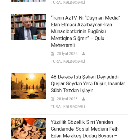
TURAL KƏLBƏCƏRLİ
“İranın AzTV-Ni “düşmən Media”
Elan Etməsi Azərbaycan-İran
Münasibətlərinin Bugünkü
Məntiqinə Sığmır” – Qulu
Məhərrəmli
28 İyul 2026
TURAL KƏLBƏCƏRLİ
48 Dərəcə Isti Şəhəri Dəyişdirdi:
Quşlar Göydən Yerə Düşür, Insanlar
Sübh Tezdən Işləyir
28 İyul 2026
TURAL KƏLBƏCƏRLİ
Yüzillik Gözəllik Sirri Yenidən
Gündəmdə: Sosial Medianı Fəth
Edən Mərakeş Dodaq Boyası –