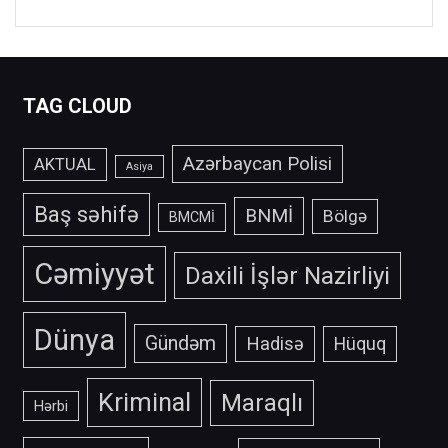
TAG CLOUD
Azərbaycan Polisi
AKTUAL
Asiya
Baş səhifə
BNMİ
Bölgə
BMCMİ
Cəmiyyət
Daxili İşlər Nazirliyi
Dünya
Gündəm
Hadisə
Hüquq
Kriminal
Maraqlı
Hərbi