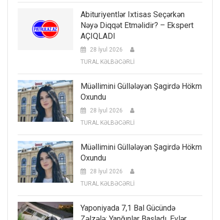
Abituriyentlər Ixtisas Seçərkən
Nəyə Diqqət Etməlidir? – Ekspert
AÇIQLADI
28 İyul 2026
TURAL KƏLBƏCƏRLİ
Müəllimini Güllələyən Şagirdə Hökm
Oxundu
28 İyul 2026
TURAL KƏLBƏCƏRLİ
Müəllimini Güllələyən Şagirdə Hökm
Oxundu
28 İyul 2026
TURAL KƏLBƏCƏRLİ
Yaponiyada 7,1 Bal Gücündə
Zəlzələ: Yanğınlar Başladı, Evlər