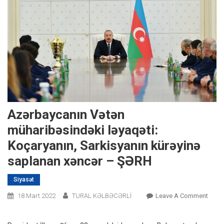
Azərbaycanın Vətən
müharibəsindəki ləyaqəti:
Koçaryanın, Sarkisyanın kürəyinə
saplanan xəncər – ŞƏRH
Siyasət
On
18 Mart 2022
TURAL KƏLBƏCƏRLİ
Leave A Comment
Azərb
Vətən