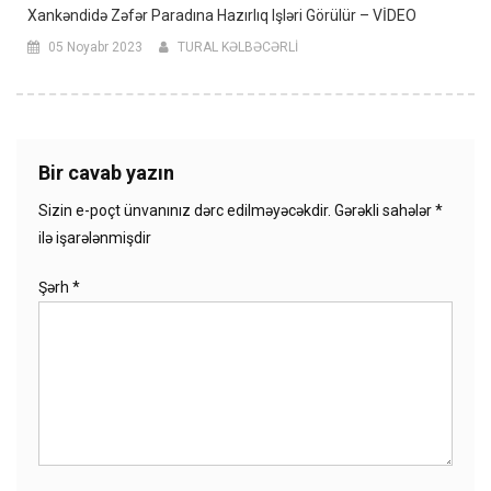
Xankəndidə Zəfər Paradına Hazırlıq Işləri Görülür – VİDEO
05 Noyabr 2023
TURAL KƏLBƏCƏRLİ
Bir cavab yazın
Sizin e-poçt ünvanınız dərc edilməyəcəkdir.
Gərəkli sahələr
*
ilə işarələnmişdir
Şərh
*