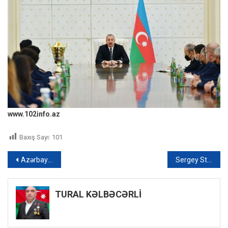
www.102info.az
Baxış Sayı:
101
Yazı
Azərbaycanda illərlə bağlı qalan cinayət çözüldü: Sevgilisini öldürüb qəbiristanlıqda gizlədibmiş
Sergey Strokan: “İrəvanda daha Qarabağın müstəqilliyi haqqında danışılmır” – MÜSAHİBƏ
naviqasiyası
TURAL KƏLBƏCƏRLİ