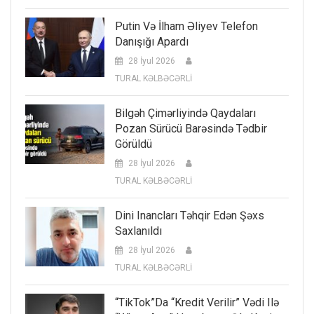
Putin Və İlham Əliyev Telefon
Danışığı Apardı
28 İyul 2026
TURAL KƏLBƏCƏRLİ
Bilgəh Çimərliyində Qaydaları
Pozan Sürücü Barəsində Tədbir
Görüldü
28 İyul 2026
TURAL KƏLBƏCƏRLİ
Dini Inancları Təhqir Edən Şəxs
Saxlanıldı
28 İyul 2026
TURAL KƏLBƏCƏRLİ
“TikTok”da “kredit Verilir” Vədi Ilə