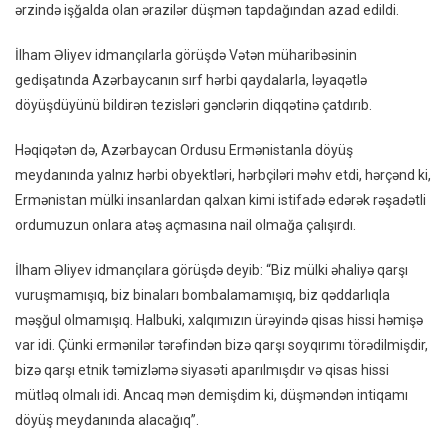
ərzində işğalda olan ərazilər düşmən tapdağından azad edildi.
İlham Əliyev idmançılarla görüşdə Vətən müharibəsinin
gedişatında Azərbaycanın sırf hərbi qaydalarla, ləyaqətlə
döyüşdüyünü bildirən tezisləri gənclərin diqqətinə çatdırıb.
Həqiqətən də, Azərbaycan Ordusu Ermənistanla döyüş
meydanında yalnız hərbi obyektləri, hərbçiləri məhv etdi, hərçənd ki,
Ermənistan mülki insanlardan qalxan kimi istifadə edərək rəşadətli
ordumuzun onlara atəş açmasına nail olmağa çalışırdı.
İlham Əliyev idmançılara görüşdə deyib: “Biz mülki əhaliyə qarşı
vuruşmamışıq, biz binaları bombalamamışıq, biz qəddarlıqla
məşğul olmamışıq. Halbuki, xalqımızın ürəyində qisas hissi həmişə
var idi. Çünki ermənilər tərəfindən bizə qarşı soyqırımı törədilmişdir,
bizə qarşı etnik təmizləmə siyasəti aparılmışdır və qisas hissi
mütləq olmalı idi. Ancaq mən demişdim ki, düşməndən intiqamı
döyüş meydanında alacağıq”.