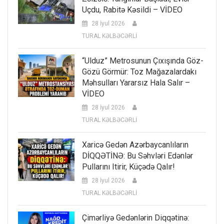
Uçdu, Rabitə Kəsildi – VİDEO
28 İyul 2026
TURAL KƏLBƏCƏRLİ
“Ulduz” Metrosunun Çıxışında Göz-
Gözü Görmür: Toz Mağazalardakı
Məhsulları Yararsız Hala Salır –
VİDEO
28 İyul 2026
TURAL KƏLBƏCƏRLİ
Xaricə Gedən Azərbaycanlıların
DİQQƏTİNƏ: Bu Səhvləri Edənlər
Pullarını Itirir, Küçədə Qalır!
28 İyul 2026
TURAL KƏLBƏCƏRLİ
Çimərliyə Gedənlərin Diqqətinə: