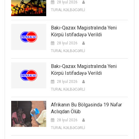
28 İyul 2026
TURAL KƏLBƏCƏRLİ
Bakı-Qazax Magistralında Yeni
Körpü Istifadəyə Verildi
28 İyul 2026
TURAL KƏLBƏCƏRLİ
Bakı-Qazax Magistralında Yeni
Körpü Istifadəyə Verildi
28 İyul 2026
TURAL KƏLBƏCƏRLİ
Afrikanın Bu Bölgəsində 19 Nəfər
Aclıqdan Ölüb
28 İyul 2026
TURAL KƏLBƏCƏRLİ