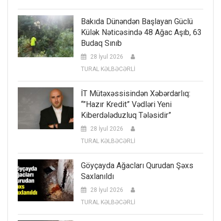
Bakıda Dünəndən Başlayan Güclü
Külək Nəticəsində 48 Ağac Aşıb, 63
Budaq Sınıb
28 İyul 2026
TURAL KƏLBƏCƏRLİ
İT Mütəxəssisindən Xəbərdarlıq:
“”Hazır Kredit” Vədləri Yeni
Kiberdələduzluq Tələsidir”
28 İyul 2026
TURAL KƏLBƏCƏRLİ
Göyçayda Ağacları Qurudan Şəxs
Saxlanıldı
28 İyul 2026
TURAL KƏLBƏCƏRLİ