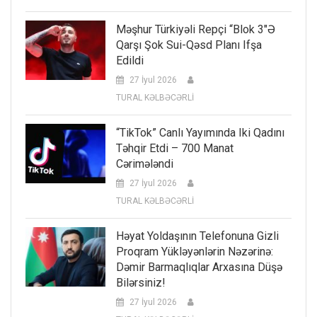
Məşhur Türkiyəli Repçi “Blok 3″ə
Qarşı Şok Sui-Qəsd Planı Ifşa
Edildi
27 İyul 2026
TURAL KƏLBƏCƏRLİ
“TikTok” Canlı Yayımında Iki Qadını
Təhqir Etdi – 700 Manat
Cərimələndi
27 İyul 2026
TURAL KƏLBƏCƏRLİ
Həyat Yoldaşının Telefonuna Gizli
Proqram Yükləyənlərin Nəzərinə:
Dəmir Barmaqlıqlar Arxasına Düşə
Bilərsiniz!
27 İyul 2026