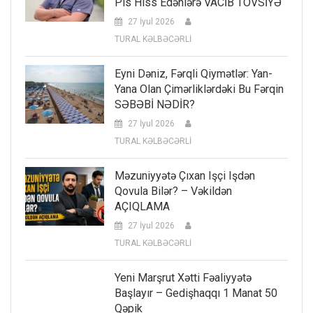
Pis Hiss Edənlərə VACİB TÖVSİYƏ
27 İyul 2026
TURAL KƏLBƏCƏRLİ
Eyni Dəniz, Fərqli Qiymətlər: Yan-
Yana Olan Çimərliklərdəki Bu Fərqin
SƏBƏBİ NƏDİR?
27 İyul 2026
TURAL KƏLBƏCƏRLİ
Məzuniyyətə Çıxan Işçi Işdən
Qovula Bilər? – Vəkildən
AÇIQLAMA
27 İyul 2026
TURAL KƏLBƏCƏRLİ
Yeni Marşrut Xətti Fəaliyyətə
Başlayır – Gedişhaqqı 1 Manat 50
Qəpik