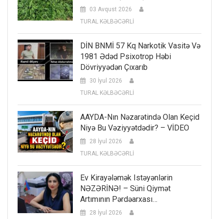
03 Avqust 2026
TURAL KƏLBƏCƏRLİ
DİN BNMİ 57 Kq Narkotik Vasitə Və
1981 Ədəd Psixotrop Həbi
Dövriyyədən Çıxarıb
30 İyul 2026
TURAL KƏLBƏCƏRLİ
AAYDA-Nın Nəzarətində Olan Keçid
Niyə Bu Vəziyyətdədir? – VİDEO
28 İyul 2026
TURAL KƏLBƏCƏRLİ
Ev Kirayələmək Istəyənlərin
NƏZƏRİNƏ! – Süni Qiymət
Artımının Pərdəarxası…
28 İyul 2026