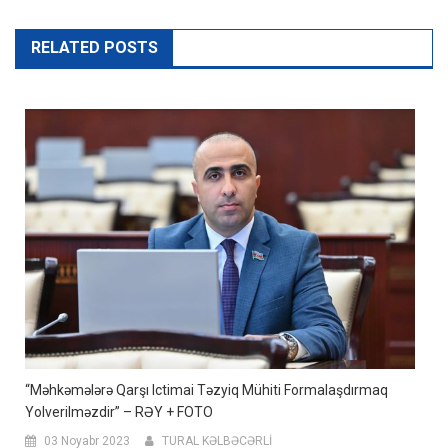
RELATED POSTS
“Məhkəmələrə Qarşı Ictimai Təzyiq Mühiti Formalaşdırmaq
Yolverilməzdir” – RƏY + FOTO
03 Noyabr 2023
TURAL KƏLBƏCƏRLİ