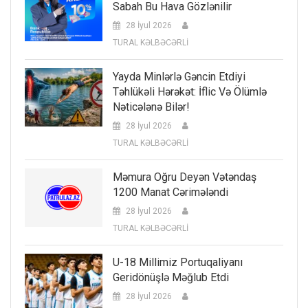
Sabah Bu Hava Gözlənilir
28 İyul 2026
TURAL KƏLBƏCƏRLİ
Yayda Minlərlə Gəncin Etdiyi
Təhlükəli Hərəkət: İflic Və Ölümlə
Nəticələnə Bilər!
28 İyul 2026
TURAL KƏLBƏCƏRLİ
Məmura Oğru Deyən Vətəndaş
1200 Manat Cərimələndi
28 İyul 2026
TURAL KƏLBƏCƏRLİ
U-18 Millimiz Portuqaliyanı
Geridönüşlə Məğlub Etdi
28 İyul 2026