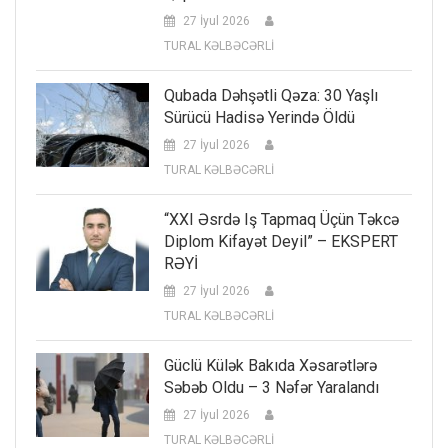
27 İyul 2026
TURAL KƏLBƏCƏRLİ
Qubada Dəhşətli Qəza: 30 Yaşlı
Sürücü Hadisə Yerində Öldü
27 İyul 2026
TURAL KƏLBƏCƏRLİ
“XXI Əsrdə Iş Tapmaq Üçün Təkcə
Diplom Kifayət Deyil” – EKSPERT
RƏYİ
27 İyul 2026
TURAL KƏLBƏCƏRLİ
Güclü Külək Bakıda Xəsarətlərə
Səbəb Oldu – 3 Nəfər Yaralandı
27 İyul 2026
TURAL KƏLBƏCƏRLİ